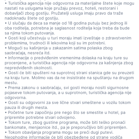
• Turistička agencija nije odgovorna za materijalne štete koje mogu
nastati na uslugama koje pružaju prevoz, hoteli, restorani i
dobavljači zbog gostiju. Pružatelji usluga imaju pravo da traže
nadoknadu štete od gostiju.
• U slučaju da deca sa manje od 18 godina putuju bez jednog ili
oba roditelja, potrebna je saglasnost roditelja koja treba da bude
sa njima tokom putovanja.
• Gosti koji učestvuju u turi moraju imati izveštaje o zdravstvenim
problemima, trudnoći ili lekovima koji su im potrebni.
• Mogući su kašnjenja u zakazanim satima polaska zbog
saobraćaja, nesreća itd.
• Informacije o predviđenim vremenima dolaska na kraju ture su
procenjene, a turistička agencija nije odgovorna za kašnjenja zbog
nepredviđenih okolnosti.
• Gosti će biti spušteni na suprotnoj strani stanica gde su preuzeti
na kraju ture. Molimo vas da ne insistirate na spuštanju na drugom
mestu.
• Prema zakonu o saobraćaju, svi gosti moraju nositi sigurnosne
pojaseve tokom putovanja, a u suprotnom, turistička agencija nije
odgovorna.
• Gosti su odgovorni za sve lične stvari smeštene u vozilu tokom
pauza ili drugih mesta.
• Početne ture započinju pre nego što se smestite u hotel, pa
pripremite potrebne stvari odvojeno.
• Tokom ture, zbog gustine programa, može biti teško pronaći
bankomate, menjaonice itd., pa je preporučljivo biti pripremljen.
• Tokom obavljanja programa mogu se preći dugi putevi.
Neophodne informacije će biti obezbeđene od strane vodiča