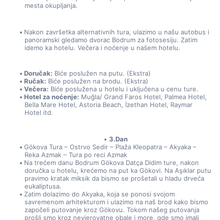
mesta okupljanja.
Nakon završetka alternativnih tura, ulazimo u našu autobus i 
panoramski gledamo dvorac Bodrum za fotosesiju. Zatim 
idemo ka hotelu. Večera i noćenje u našem hotelu.
Doručak:
 Biće poslužen na putu. (Ekstra)
Ručak:
 Biće poslužen na brodu. (Ekstra)
Večera:
 Biće poslužena u hotelu i uključena u cenu ture.
Hotel za noćenje:
 Muğla/ Grand Faros Hotel, Palmea Hotel, 
Bella Mare Hotel, Astoria Beach, İzethan Hotel, Raymar 
Hotel itd.
3.Dan
Gökova Tura – Ostrvo Sedir – Plaža Kleopatra – Akyaka – 
Reka Azmak – Tura po reci Azmak
Na trećem danu Bodrum Gökova Datça Didim ture, nakon 
doručka u hotelu, krećemo na put ka Gökovi. Na Aşıklar putu 
pravimo kratak miksik da bismo se prošetali u hladu drveća 
eukaliptusa.
Zatim dolazimo do Akyaka, koja se ponosi svojom 
savremenom arhitekturom i ulazimo na naš brod kako bismo 
započeli putovanje kroz Gökovu. Tokom našeg putovanja 
prošli smo kroz nevjerovatne obale i more, gde smo imali 