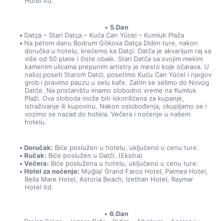
Hotel itd.
5.Dan
Datça – Stari Datça – Kuća Can Yücel – Kumluk Plaža
Na petom danu Bodrum Gökova Datça Didim ture, nakon 
doručka u hotelu, krećemo ka Datçi. Datča je akvarijum raj sa 
više od 50 plave i čiste obale. Stari Datča sa svojim mekim 
kamenim ulicama prepunim artistry je mesto koje očarava. U 
našoj poseti Starom Datci, posetimo Kuću Can Yücel i njegov 
grob i pravimo pauzu u selu kafe. Zatim se selimo do Novog 
Datče. Na pristaništu imamo slobodno vreme na Kumluk 
Plaži. Ova sloboda može biti iskorišćena za kupanje, 
istraživanje ili kupovinu. Nakon oslobođenja, okupljamo se i 
vozimo se nazad do hotela. Večera i noćenje u našem 
hotelu.
Doručak:
 Biće poslužen u hotelu, uključeno u cenu ture.
Ručak:
 Biće poslužen u Datči. (Ekstra)
Večera:
 Biće poslužena u hotelu, uključeno u cenu ture.
Hotel za noćenje:
 Muğla/ Grand Faros Hotel, Palmea Hotel, 
Bella Mare Hotel, Astoria Beach, İzethan Hotel, Raymar 
Hotel itd.
6.Dan