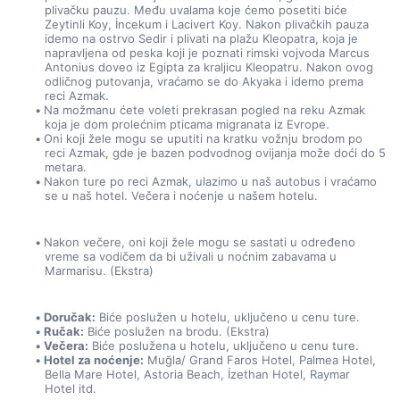
plivačku pauzu. Među uvalama koje ćemo posetiti biće 
Zeytinli Koy, İncekum i Lacivert Koy. Nakon plivačkih pauza 
idemo na ostrvo Sedir i plivati na plažu Kleopatra, koja je 
napravljena od peska koji je poznati rimski vojvoda Marcus 
Antonius doveo iz Egipta za kraljicu Kleopatru. Nakon ovog 
odličnog putovanja, vraćamo se do Akyaka i idemo prema 
reci Azmak.
Na možmanu ćete voleti prekrasan pogled na reku Azmak 
koja je dom prolećnim pticama migranata iz Evrope.
Oni koji žele mogu se uputiti na kratku vožnju brodom po 
reci Azmak, gde je bazen podvodnog ovijanja može doći do 5 
metara.
Nakon ture po reci Azmak, ulazimo u naš autobus i vraćamo 
se u naš hotel. Večera i noćenje u našem hotelu.
Nakon večere, oni koji žele mogu se sastati u određeno 
vreme sa vodičem da bi uživali u noćnim zabavama u 
Marmarisu. (Ekstra)
Doručak:
 Biće poslužen u hotelu, uključeno u cenu ture.
Ručak:
 Biće poslužen na brodu. (Ekstra)
Večera:
 Biće poslužena u hotelu, uključeno u cenu ture.
Hotel za noćenje:
 Muğla/ Grand Faros Hotel, Palmea Hotel, 
Bella Mare Hotel, Astoria Beach, İzethan Hotel, Raymar 
Hotel itd.