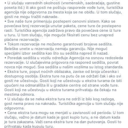
• U slučaju vanrednih okolnosti (vremenskih, saobraćaja, gustine
poseta itd.) ili ako gosti ne poštuju rasporede vođe ture, turistička
agencija nije odgovorna za mesta koja se ne obiđu. U tom slučaju,
gosti ne mogu tražiti naknade.
• Sve naše ture primenjuju postepeni cenovni sistem. Kako se
povećava broj rezervacija unutar paketa, cene ture će postepeno
rasti. Turistička agencija zadržava pravo da povećava cene iz ture
u turu. U tom slučaju, nije moguće fiksirati cenu bez unapred
plaćene rezervacije.
• Tokom rezervacije ne možemo garantovati brojeve sedišta.
Beleške unete u rezervaciju nemaju garanciju. Nije moguć
specijalni izbor sedišta kao što su sedišta napred ili nazad.
• Poredak sedišta u vozilu određuje Agencija na osnovu redosleda
rezervacije. U slučajevima prigovora na raspored sedišta, povrat
novca nije moguć. Sva sedišta u našim vozilima su istog standarda.
• Ekstra ture, poput noćnih obilazaka, zavise od broja učesnika i
dostupnog osoblja. Ekstra ture na putu će se održati čak i ako svi
gosti ne učestvuju. Gosti koji ne učestvuju u ekstra turama će biti
upućeni na odmarališta ili u gradske centre od strane vođe ture.
Gosti koji ne učestvuju u ekstra turama prihvataju da čekaju na
mestima odmora.
• U slučaju da se neka ekstra tura ne održi iz bilo kog razloga,
gost nema pravo na naknadu. Turistička agencija u tom slučaju nije
odgovorna.
• Cene ekstra tura mogu se menjati u zavisnosti od perioda. U tom
slučaju, važno je datum kada je gost kupio turu, a ne datum kada
je tura zakazana. Važi cena ekstra ture na dan putovanja. Gosti to
prihvataju kada kupuju turu.