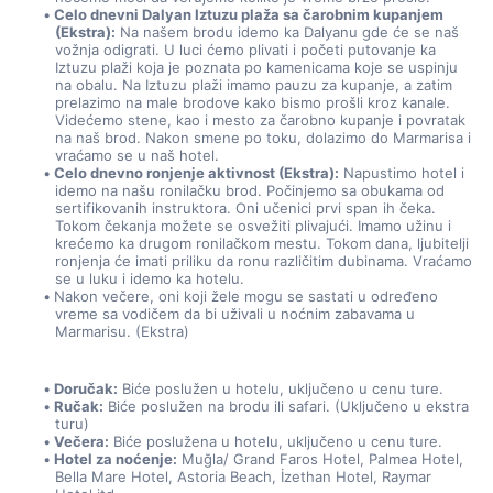
Celo dnevni Dalyan Iztuzu plaža sa čarobnim kupanjem 
(Ekstra):
 Na našem brodu idemo ka Dalyanu gde će se naš 
vožnja odigrati. U luci ćemo plivati i početi putovanje ka 
Iztuzu plaži koja je poznata po kamenicama koje se uspinju 
na obalu. Na Iztuzu plaži imamo pauzu za kupanje, a zatim 
prelazimo na male brodove kako bismo prošli kroz kanale. 
Videćemo stene, kao i mesto za čarobno kupanje i povratak 
na naš brod. Nakon smene po toku, dolazimo do Marmarisa i 
vraćamo se u naš hotel.
Celo dnevno ronjenje aktivnost (Ekstra):
 Napustimo hotel i 
idemo na našu ronilačku brod. Počinjemo sa obukama od 
sertifikovanih instruktora. Oni učenici prvi span ih čeka. 
Tokom čekanja možete se osvežiti plivajući. Imamo užinu i 
krećemo ka drugom ronilačkom mestu. Tokom dana, ljubitelji 
ronjenja će imati priliku da ronu različitim dubinama. Vraćamo 
se u luku i idemo ka hotelu.
Nakon večere, oni koji žele mogu se sastati u određeno 
vreme sa vodičem da bi uživali u noćnim zabavama u 
Marmarisu. (Ekstra)
Doručak:
 Biće poslužen u hotelu, uključeno u cenu ture.
Ručak:
 Biće poslužen na brodu ili safari. (Uključeno u ekstra 
turu)
Večera:
 Biće poslužena u hotelu, uključeno u cenu ture.
Hotel za noćenje:
 Muğla/ Grand Faros Hotel, Palmea Hotel, 
Bella Mare Hotel, Astoria Beach, İzethan Hotel, Raymar 