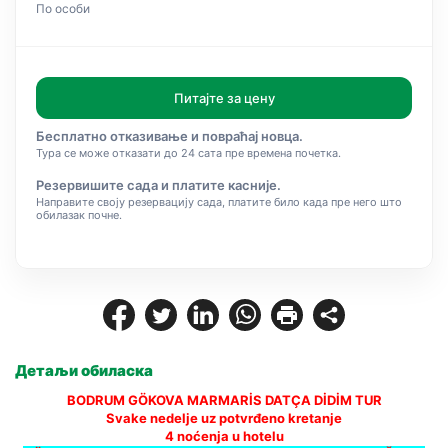
По особи
Питајте за цену
Бесплатно отказивање и повраћај новца.
Тура се може отказати до 24 сата пре времена почетка.
Резервишите сада и платите касније.
Направите своју резервацију сада, платите било када пре него што
обилазак почне.
Детаљи обиласка
BODRUM GÖKOVA MARMARİS DATÇA DİDİM TUR
Svake nedelje uz potvrđeno kretanje
4 noćenja u hotelu