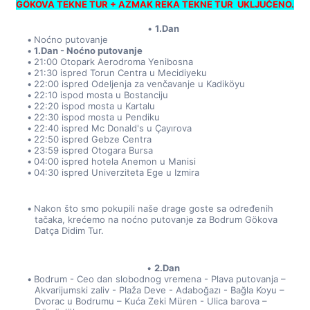
GÖKOVA TEKNE TUR + AZMAK REKA TEKNE TUR  UKLJUČENO.
1.Dan
Noćno putovanje
1.Dan - Noćno putovanje
21:00 Otopark Aerodroma Yenibosna
21:30 ispred Torun Centra u Mecidiyeku
22:00 ispred Odeljenja za venčavanje u Kadiköyu
22:10 ispod mosta u Bostanciju
22:20 ispod mosta u Kartalu
22:30 ispod mosta u Pendiku
22:40 ispred Mc Donald's u Çayırova
22:50 ispred Gebze Centra
23:59 ispred Otogara Bursa
04:00 ispred hotela Anemon u Manisi
04:30 ispred Univerziteta Ege u Izmira
Nakon što smo pokupili naše drage goste sa određenih 
tačaka, krećemo na noćno putovanje za Bodrum Gökova 
Datça Didim Tur.
2.Dan
Bodrum - Ceo dan slobodnog vremena - Plava putovanja – 
Akvarijumski zaliv - Plaža Deve - Adaboğazı - Bağla Koyu – 
Dvorac u Bodrumu – Kuća Zeki Müren - Ulica barova – 