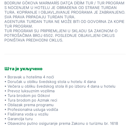
BODRUM GÖKOVA MARMARİS DATÇA DİDİM TUR / TUR PROGRAM
S NOCENJEM U HOTELU JE OBRAĐENA OD STRANE TURDAN
TURA. KOPIRANJE I OBJAVLJIVANJE PROGRAMA JE ZABRANJENO.
SVA PRAVA PRIPADAJU TURDAN TURA.
AGENTURA TURDAN TURA NE MOŽE BITI OD GOVORNA ZA KOPIE
TUR PROGRAM.
TUR PROGRAMI SU PRIPREMLJENI U SKLADU SA ZAKONOM O
POTROŠAČIMA BROJ 6502. POSLEDNJE OBJAVLJENI CIKLUS
PONIŠTAVA PREDHODNI CIKLUS.
Шта је укључено
• Boravak u hotelima 4 noći
• Doručak u obliku švedskog stola u hotelu 4 dana
• Večera u obliku švedskog stola ili po izboru 4 dana u hotelu
• Prevoz luksuznim vozilima
• Tura brodom po Gökovi
• Tura brodom po Azmak reci
• Obilazak prema programu
• Profesionalna usluga vodiča
• Flaširana voda u vozilu
• Garancija turu
• Obavezno putno osiguranje prema Zakonu o turizmu br. 1618