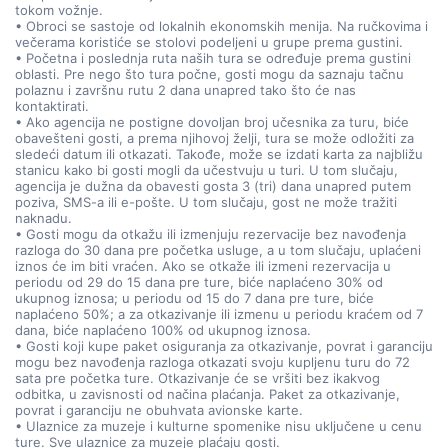
tokom vožnje.
• Obroci se sastoje od lokalnih ekonomskih menija. Na ručkovima i
večerama koristiće se stolovi podeljeni u grupe prema gustini.
• Početna i poslednja ruta naših tura se određuje prema gustini
oblasti. Pre nego što tura počne, gosti mogu da saznaju tačnu
polaznu i završnu rutu 2 dana unapred tako što će nas
kontaktirati.
• Ako agencija ne postigne dovoljan broj učesnika za turu, biće
obavešteni gosti, a prema njihovoj želji, tura se može odložiti za
sledeći datum ili otkazati. Takođe, može se izdati karta za najbližu
stanicu kako bi gosti mogli da učestvuju u turi. U tom slučaju,
agencija je dužna da obavesti gosta 3 (tri) dana unapred putem
poziva, SMS-a ili e-pošte. U tom slučaju, gost ne može tražiti
naknadu.
• Gosti mogu da otkažu ili izmenjuju rezervacije bez navođenja
razloga do 30 dana pre početka usluge, a u tom slučaju, uplaćeni
iznos će im biti vraćen. Ako se otkaže ili izmeni rezervacija u
periodu od 29 do 15 dana pre ture, biće naplaćeno 30% od
ukupnog iznosa; u periodu od 15 do 7 dana pre ture, biće
naplaćeno 50%; a za otkazivanje ili izmenu u periodu kraćem od 7
dana, biće naplaćeno 100% od ukupnog iznosa.
• Gosti koji kupe paket osiguranja za otkazivanje, povrat i garanciju
mogu bez navođenja razloga otkazati svoju kupljenu turu do 72
sata pre početka ture. Otkazivanje će se vršiti bez ikakvog
odbitka, u zavisnosti od načina plaćanja. Paket za otkazivanje,
povrat i garanciju ne obuhvata avionske karte.
• Ulaznice za muzeje i kulturne spomenike nisu uključene u cenu
ture. Sve ulaznice za muzeje plaćaju gosti.