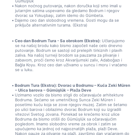
Gümüşlük
Nakon noćnog putovanja, nakon doručka koji smo imali u 
jutarnjim satima uspevamo da gledamo Bodrum i njegov 
dvorac sa Yokuşbaşı, zatim idemo do Gümbeta.
Dajemo ceo dan slobodnog vremena. Gosti mogu da se 
priključe alternativnim turama. (Ekstra)
Ceo dan Bodrum Tura - Sa obrokom (Ekstra):
 Učlanjujemo 
se na našoj brodu kako bismo započeli naše celo dnevno 
putovanje. Bodrum se sastoji od prelepih tirkiznih i plavih 
zaliva. Na našoj turneji brodom sa pauzama za plivanje i 
zabavom, proći ćemo kroz Akvarijumski zaliv, Adaboğazı i 
Bağla Koyu. Kroz ceo dan uživamo u suncu i moru i vraćamo 
se u luku.
Bodrum Tura (Ekstra): Dvorac u Bodrumu – Kuća Zeki Müren 
– Ulica barova – Gümüşlük – Plaža Deve
Uzimamo vozilo da bismo stigli do očaravajuće arhitekture 
Bodruma. Sećamo se umetničkog Sunca Zeki Müren i 
posetimo kuću koja se zove njegov muzej. Zatim se šetamo 
po ulici barova i obilazimo dvorac Bodrum koji su izgradili 
vitezovi Svetog Jovana. Ponekad se krećemo kroz ulice 
Bodruma da bismo otišli do Gümüşlük sa očaravajućim 
pogledom. Imamo slobodno vreme za obrok i zatim se 
upućujemo ka jednoj od najpoznatijih plaža, plaži Deve. 
Nakon pauze za plivanje na plaži, završimo dan vraćanjem do 