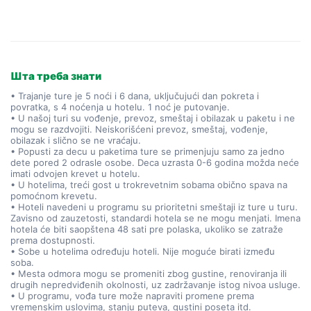
Шта треба знати
• Trajanje ture je 5 noći i 6 dana, uključujući dan pokreta i
povratka, s 4 noćenja u hotelu. 1 noć je putovanje.
• U našoj turi su vođenje, prevoz, smeštaj i obilazak u paketu i ne
mogu se razdvojiti. Neiskorišćeni prevoz, smeštaj, vođenje,
obilazak i slično se ne vraćaju.
• Popusti za decu u paketima ture se primenjuju samo za jedno
dete pored 2 odrasle osobe. Deca uzrasta 0-6 godina možda neće
imati odvojen krevet u hotelu.
• U hotelima, treći gost u trokrevetnim sobama obično spava na
pomoćnom krevetu.
• Hoteli navedeni u programu su prioritetni smeštaji iz ture u turu.
Zavisno od zauzetosti, standardi hotela se ne mogu menjati. Imena
hotela će biti saopštena 48 sati pre polaska, ukoliko se zatraže
prema dostupnosti.
• Sobe u hotelima određuju hoteli. Nije moguće birati između
soba.
• Mesta odmora mogu se promeniti zbog gustine, renoviranja ili
drugih nepredviđenih okolnosti, uz zadržavanje istog nivoa usluge.
• U programu, vođa ture može napraviti promene prema
vremenskim uslovima, stanju puteva, gustini poseta itd.