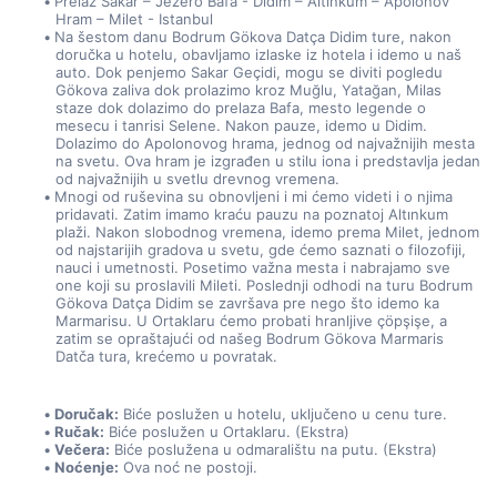
Prelaz Sakar – Jezero Bafa - Didim – Altınkum – Apolonov 
Hram – Milet - Istanbul
Na šestom danu Bodrum Gökova Datça Didim ture, nakon 
doručka u hotelu, obavljamo izlaske iz hotela i idemo u naš 
auto. Dok penjemo Sakar Geçidi, mogu se diviti pogledu 
Gökova zaliva dok prolazimo kroz Muğlu, Yatağan, Milas 
staze dok dolazimo do prelaza Bafa, mesto legende o 
mesecu i tanrisi Selene. Nakon pauze, idemo u Didim. 
Dolazimo do Apolonovog hrama, jednog od najvažnijih mesta 
na svetu. Ova hram je izgrađen u stilu iona i predstavlja jedan 
od najvažnijih u svetlu drevnog vremena.
Mnogi od ruševina su obnovljeni i mi ćemo videti i o njima 
pridavati. Zatim imamo kraću pauzu na poznatoj Altınkum 
plaži. Nakon slobodnog vremena, idemo prema Milet, jednom 
od najstarijih gradova u svetu, gde ćemo saznati o filozofiji, 
nauci i umetnosti. Posetimo važna mesta i nabrajamo sve 
one koji su proslavili Mileti. Poslednji odhodi na turu Bodrum 
Gökova Datça Didim se završava pre nego što idemo ka 
Marmarisu. U Ortaklaru ćemo probati hranljive çöpşişe, a 
zatim se opraštajući od našeg Bodrum Gökova Marmaris 
Datča tura, krećemo u povratak.
Doručak:
 Biće poslužen u hotelu, uključeno u cenu ture.
Ručak:
 Biće poslužen u Ortaklaru. (Ekstra)
Večera:
 Biće poslužena u odmaralištu na putu. (Ekstra)
Noćenje:
 Ova noć ne postoji.