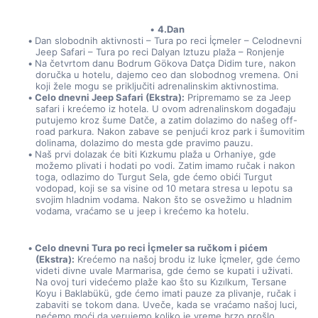
4.Dan
Dan slobodnih aktivnosti – Tura po reci İçmeler – Celodnevni 
Jeep Safari – Tura po reci Dalyan Iztuzu plaža – Ronjenje
Na četvrtom danu Bodrum Gökova Datça Didim ture, nakon 
doručka u hotelu, dajemo ceo dan slobodnog vremena. Oni 
koji žele mogu se priključiti adrenalinskim aktivnostima.
Celo dnevni Jeep Safari (Ekstra):
 Pripremamo se za Jeep 
safari i krećemo iz hotela. U ovom adrenalinskom događaju 
putujemo kroz šume Datče, a zatim dolazimo do našeg off-
road parkura. Nakon zabave se penjući kroz park i šumovitim 
dolinama, dolazimo do mesta gde pravimo pauzu.
Naš prvi dolazak će biti Kızkumu plaža u Orhaniye, gde 
možemo plivati i hodati po vodi. Zatim imamo ručak i nakon 
toga, odlazimo do Turgut Sela, gde ćemo obići Turgut 
vodopad, koji se sa visine od 10 metara stresa u lepotu sa 
svojim hladnim vodama. Nakon što se osvežimo u hladnim 
vodama, vraćamo se u jeep i krećemo ka hotelu.
Celo dnevni Tura po reci İçmeler sa ručkom i pićem 
(Ekstra):
 Krećemo na našoj brodu iz luke İçmeler, gde ćemo 
videti divne uvale Marmarisa, gde ćemo se kupati i uživati. 
Na ovoj turi videćemo plaže kao što su Kızılkum, Tersane 
Koyu i Baklabükü, gde ćemo imati pauze za plivanje, ručak i 
zabaviti se tokom dana. Uveče, kada se vraćamo našoj luci, 
nećemo moći da verujemo koliko je vreme brzo prošlo.