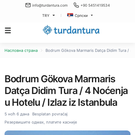
info@turdantura.com
+90 5451419534
TRY
Српски
Насловна страна
Bodrum Gökova Marmaris Datça Didim Tura / 4 No
Bodrum Gökova Marmaris
Datça Didim Tura / 4 Noćenja
u Hotelu / Izlaz iz Istanbula
5 ноћ 6 дана
Besplatan povraćaj
Резервишите одмах, платите касније