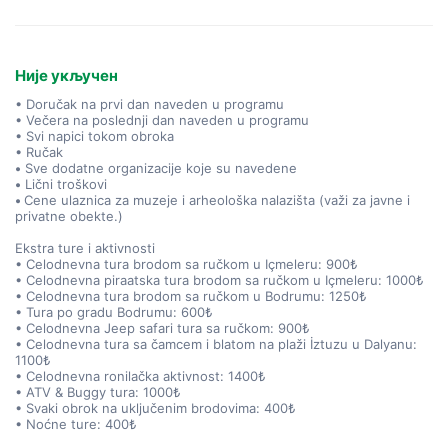
Није укључен
• Doručak na prvi dan naveden u programu
• Večera na poslednji dan naveden u programu
• Svi napici tokom obroka
• Ručak
•
Sve dodatne organizacije koje su navedene
•
Lični troškovi
•
Cene ulaznica za muzeje i arheološka nalazišta (važi za javne i
privatne obekte.)
Ekstra ture i aktivnosti
• Celodnevna tura brodom sa ručkom u Içmeleru: 900₺
• Celodnevna piraatska tura brodom sa ručkom u Içmeleru: 1000₺
• Celodnevna tura brodom sa ručkom u Bodrumu: 1250₺
• Tura po gradu Bodrumu: 600₺
• Celodnevna Jeep safari tura sa ručkom: 900₺
• Celodnevna tura sa čamcem i blatom na plaži İztuzu u Dalyanu:
1100₺
• Celodnevna ronilačka aktivnost: 1400₺
• ATV & Buggy tura: 1000₺
• Svaki obrok na uključenim brodovima: 400₺
• Noćne ture: 400₺