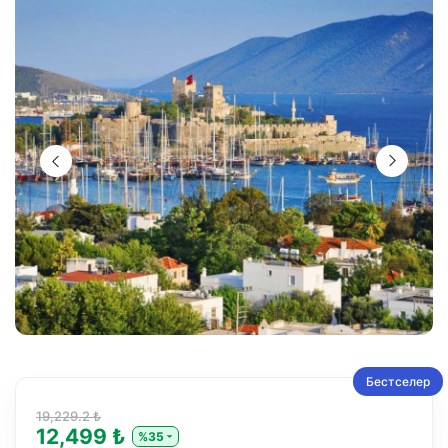
Бестселер
19,229.2 ₺
12,499 ₺
%35