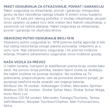
PAKET OSIGURANJA ZA OTKAZIVANJE, POVRAT I GARANCIJU
Paket osiguranja za otkazivanje, povrat i garanciju omogućava
gostu da bez navođenja razloga otkaže ili izmeni svoju kupljenu
turu do 72 sata pre njenog početka. U slučaju otkazivanja, ukupan
iznos uplaćen za paket turu biće vraćen bez ikakvih oduzimanja, u
zavisnosti od načina plaćanja. Paket osiguranja za otkazivanje,
povrat i garanciju ne obuhvata letove.
OBAVEZNO PUTNO OSIGURANJE BROJ 1618
Obavezno putno osiguranje br. 1618 pokriva stečaj agencije ili bilo
koji razlog neizvršenja usluge paketa putovanja. Uključeno je u
cenu ture. Nije zdravstveno osiguranje i ne pokriva troškove
lečenja. Privatno zdravstveno osiguranje snosi troškove gostiju.
NAŠA VOZILA ZA PREVOZ
U našim turama, transport je klasifikovan prema broju osoba kako
sledi. Na osnovu broja putnika, sledeći tipovi vozila se dodeljuju.
Na našim vozilima ne postoje slušalice. Na vozilima sa TV
jedinicama, preporučujemo vam da ponesete eksterni punjač, jer
punjenje telefona može smanjiti vek trajanja baterije.
Minibusi (do 19 osoba): Volkswagen Crafter, Mercedes Sprinter
Midibusi (20-32 osobe): Otokar Sultan Maxi, Otokar Sultan Mega,
Isuzu Novo Lux
Autobusi (33-54 osobe): Mercedes Travego/Tourismo, Temsa
Safir/Maraton, Neoplan Tourliner/Cityliner, Man Fortuna/Lions,
Setra