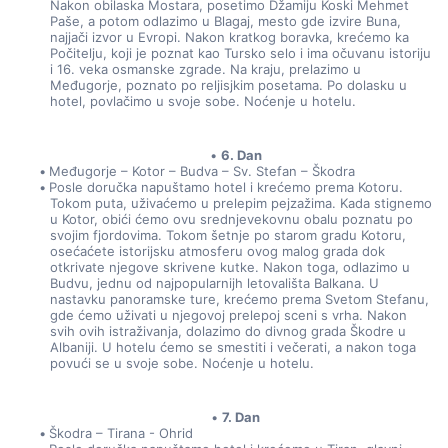
Nakon obilaska Mostara, posetimo Džamiju Koski Mehmet 
Paše, a potom odlazimo u Blagaj, mesto gde izvire Buna, 
najjači izvor u Evropi. Nakon kratkog boravka, krećemo ka 
Počitelju, koji je poznat kao Tursko selo i ima očuvanu istoriju 
i 16. veka osmanske zgrade. Na kraju, prelazimo u 
Međugorje, poznato po reljisjkim posetama. Po dolasku u 
hotel, povlačimo u svoje sobe. Noćenje u hotelu.
6. Dan
Međugorje – Kotor – Budva – Sv. Stefan – Škodra
Posle doručka napuštamo hotel i krećemo prema Kotoru. 
Tokom puta, uživaćemo u prelepim pejzažima. Kada stignemo 
u Kotor, obići ćemo ovu srednjevekovnu obalu poznatu po 
svojim fjordovima. Tokom šetnje po starom gradu Kotoru, 
osećaćete istorijsku atmosferu ovog malog grada dok 
otkrivate njegove skrivene kutke. Nakon toga, odlazimo u 
Budvu, jednu od najpopularnijh letovališta Balkana. U 
nastavku panoramske ture, krećemo prema Svetom Stefanu, 
gde ćemo uživati u njegovoj prelepoj sceni s vrha. Nakon 
svih ovih istraživanja, dolazimo do divnog grada Škodre u 
Albaniji. U hotelu ćemo se smestiti i večerati, a nakon toga 
povući se u svoje sobe. Noćenje u hotelu.
7. Dan
Škodra – Tirana - Ohrid