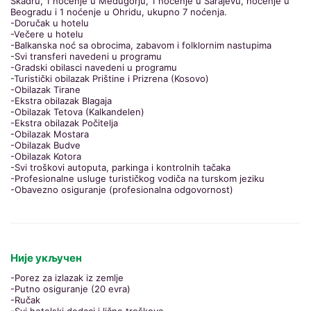
Skadru, 1 noćenje u Medugorju, 1 noćenje u Sarajevu, noćenje u
Beogradu i 1 noćenje u Ohridu, ukupno 7 noćenja.
-Doručak u hotelu
-Večere u hotelu
-Balkanska noć sa obrocima, zabavom i folklornim nastupima
-Svi transferi navedeni u programu
-Gradski obilasci navedeni u programu
-Turistički obilazak Prištine i Prizrena (Kosovo)
-Obilazak Tirane
-Ekstra obilazak Blagaja
-Obilazak Tetova (Kalkandelen)
-Ekstra obilazak Počitelja
-Obilazak Mostara
-Obilazak Budve
-Obilazak Kotora
-Svi troškovi autoputa, parkinga i kontrolnih tačaka
-Profesionalne usluge turističkog vodiča na turskom jeziku
-Obavezno osiguranje (profesionalna odgovornost)
Није укључен
-Porez za izlazak iz zemlje
-Putno osiguranje (20 evra)
-Ručak