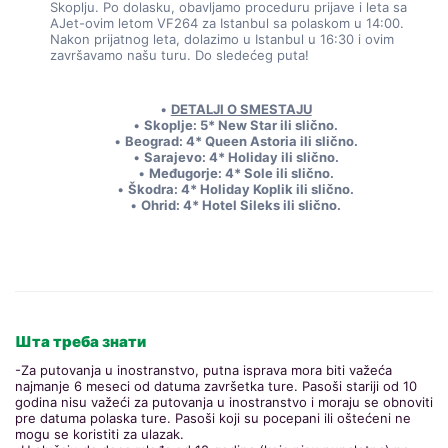
Skoplju. Po dolasku, obavljamo proceduru prijave i leta sa 
AJet-ovim letom VF264 za Istanbul sa polaskom u 14:00. 
Nakon prijatnog leta, dolazimo u Istanbul u 16:30 i ovim 
završavamo našu turu. Do sledećeg puta!
DETALJI O SMESTAJU
Skoplje: 5* New Star ili slično.
Beograd: 4* Queen Astoria ili slično.
Sarajevo: 4* Holiday ili slično.
Međugorje: 4* Sole ili slično.
Škodra: 4* Holiday Koplik ili slično.
Ohrid: 4* Hotel Sileks ili slično.
Шта треба знати
-Za putovanja u inostranstvo, putna isprava mora biti važeća
najmanje 6 meseci od datuma završetka ture. Pasoši stariji od 10
godina nisu važeći za putovanja u inostranstvo i moraju se obnoviti
pre datuma polaska ture. Pasoši koji su pocepani ili oštećeni ne
mogu se koristiti za ulazak.