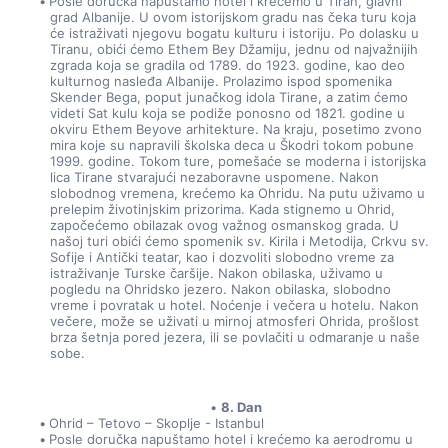
Posle doručka napuštamo hotel i krećemo u Tiran, glavni 
grad Albanije. U ovom istorijskom gradu nas čeka turu koja 
će istraživati njegovu bogatu kulturu i istoriju. Po dolasku u 
Tiranu, obići ćemo Ethem Bey Džamiju, jednu od najvažnijih 
zgrada koja se gradila od 1789. do 1923. godine, kao deo 
kulturnog nasleđa Albanije. Prolazimo ispod spomenika 
Skender Bega, poput junačkog idola Tirane, a zatim ćemo 
videti Sat kulu koja se podiže ponosno od 1821. godine u 
okviru Ethem Beyove arhitekture. Na kraju, posetimo zvono 
mira koje su napravili školska deca u Škodri tokom pobune 
1999. godine. Tokom ture, pomešaće se moderna i istorijska 
lica Tirane stvarajući nezaboravne uspomene. Nakon 
slobodnog vremena, krećemo ka Ohridu. Na putu uživamo u 
prelepim životinjskim prizorima. Kada stignemo u Ohrid, 
započećemo obilazak ovog važnog osmanskog grada. U 
našoj turi obići ćemo spomenik sv. Kirila i Metodija, Crkvu sv. 
Sofije i Antički teatar, kao i dozvoliti slobodno vreme za 
istraživanje Turske čaršije. Nakon obilaska, uživamo u 
pogledu na Ohridsko jezero. Nakon obilaska, slobodno 
vreme i povratak u hotel. Noćenje i večera u hotelu. Nakon 
večere, može se uživati u mirnoj atmosferi Ohrida, prošlost 
brza šetnja pored jezera, ili se povlačiti u odmaranje u naše 
sobe.
8. Dan
Ohrid – Tetovo – Skoplje - Istanbul
Posle doručka napuštamo hotel i krećemo ka aerodromu u 