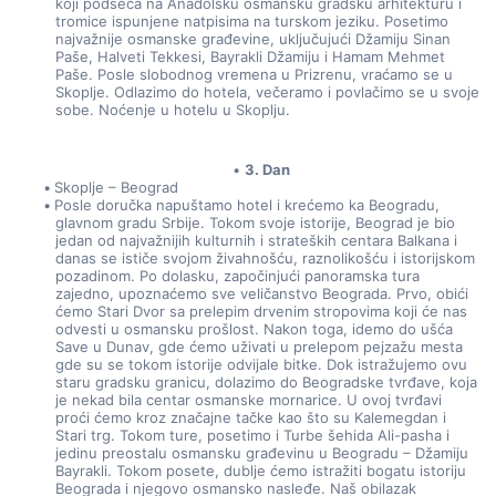
koji podseća na Anadolsku osmansku gradsku arhitekturu i 
tromice ispunjene natpisima na turskom jeziku. Posetimo 
najvažnije osmanske građevine, uključujući Džamiju Sinan 
Paše, Halveti Tekkesi, Bayrakli Džamiju i Hamam Mehmet 
Paše. Posle slobodnog vremena u Prizrenu, vraćamo se u 
Skoplje. Odlazimo do hotela, večeramo i povlačimo se u svoje 
sobe. Noćenje u hotelu u Skoplju.
3. Dan
Skoplje – Beograd
Posle doručka napuštamo hotel i krećemo ka Beogradu, 
glavnom gradu Srbije. Tokom svoje istorije, Beograd je bio 
jedan od najvažnijih kulturnih i strateških centara Balkana i 
danas se ističe svojom živahnošću, raznolikošću i istorijskom 
pozadinom. Po dolasku, započinjući panoramska tura 
zajedno, upoznaćemo sve veličanstvo Beograda. Prvo, obići 
ćemo Stari Dvor sa prelepim drvenim stropovima koji će nas 
odvesti u osmansku prošlost. Nakon toga, idemo do ušća 
Save u Dunav, gde ćemo uživati u prelepom pejzažu mesta 
gde su se tokom istorije odvijale bitke. Dok istražujemo ovu 
staru gradsku granicu, dolazimo do Beogradske tvrđave, koja 
je nekad bila centar osmanske mornarice. U ovoj tvrđavi 
proći ćemo kroz značajne tačke kao što su Kalemegdan i 
Stari trg. Tokom ture, posetimo i Turbe šehida Ali-pasha i 
jedinu preostalu osmansku građevinu u Beogradu – Džamiju 
Bayrakli. Tokom posete, dublje ćemo istražiti bogatu istoriju 
Beograda i njegovo osmansko nasleđe. Naš obilazak 