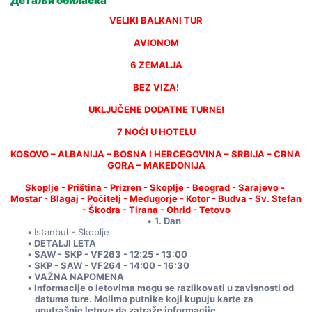
Детаљи обиласка
VELIKI BALKANI TUR
AVIONOM
6 ZEMALJA
BEZ VIZA!
UKLJUČENE DODATNE TURNE!
7 NOĆI U HOTELU
KOSOVO – ALBANIJA – BOSNA I HERCEGOVINA – SRBIJA – CRNA 
GORA – MAKEDONIJA
Skoplje - Priština - Prizren - Skoplje - Beograd - Sarajevo - 
Mostar - Blagaj - Počitelj - Međugorje - Kotor - Budva - Sv. Stefan 
- Škodra - Tirana - Ohrid - Tetovo
1. Dan
Istanbul - Skoplje
DETALJI LETA
SAW - SKP - VF263 - 12:25 - 13:00
SKP - SAW - VF264 - 14:00 - 16:30
VAŽNA NAPOMENA
Informacije o letovima mogu se razlikovati u zavisnosti od 
datuma ture. Molimo putnike koji kupuju karte za 
unutrašnje letove da zatraže informacije.