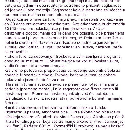
-U slučaju da deca mlađa od 18 godina (koja nisu punaletna) ne
putuju sa jednim ili oba roditelja, potrebno je pribaviti saglasnost
od jednog ili oba roditelja. Saglasnost koja je potrebna za učešće u
turi mora se imati sa sobom tokom putovanja.
-Gosti koji se prijave za turu imaju pravo na besplatno otkazivanje
do 30 dana pre datuma polaska ture. Ako otkazivanje bude između
30 i 15 dana pre polaska, biće primenjena kazna. Ako se
otkazivanje dogodi manje od 14 dana pre polaska, biće primenjena
puna kazna i povrat novca neće biti moguć. Dokumenti kao što su
bolnički izveštaji ili dozvole za odsustvo iz radne organizacije iz
Turske, kao i otkazi usluga u hotelima van Turske, nažalost, neće
se prihvatiti.
-Tokom ture, za šopovanje i troškove u svim zemljama programa,
dovoljno je imati euro. U oblastima gde se koristi lokalna valuta,
vodič će pomoći u razmeni novca.
-Za vreme putovanja, preporučuje se nošenje udobnih cipela za
hodanje ili sportskih cipela. Takođe, korisno je imati sa sobom
neku vrstu jakne ili odeće za noć.
-Na našim turama svakodnevno se primenjuje rotacija na planu
sedenja (promena mesta), i nije zagarantovano fiksno mesto ili
mesto napred. Promene mesta organizuje vodič u autobusu.
-Za ulazak u Tursku iz inostranstva, potrebno je boraviti najmanje
3 dana.
-Limit za kupovinu u free shopu prilikom ulaska u Tursku:
Cigarette: 3 paketa, Alkoholna pića: 1 litra alkoholnog pića (osim
pića koja sadrže više alkohola, vina i šampanjca), Alkoholna pića: 2
litra alkoholnog pića (koja sadrže manje alkohola, vino i šampanjac
uključeni), Parfem: 600 ml, Kozmetički ili proizvodi za negu kože: 5