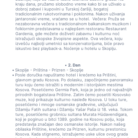
kraju dana, pružamo slobodno vreme kako bi se uživalo u 
dobroj zabavi i kupovini u Turskoj čaršiji, bogatoj 
tradicionalnim rukotvorinama i poklonima. Nakon uživanja 
jantaronski vreme, vraćamo se u hotel.  Večera: Pruža se 
nezaboravna večera s tradicionalnom balkanskom muzikom i 
folklornim predstavama u najlepšem restoranu Restaurant 
Gardenia, gde možete doživeti zabavnu i kulturnu noć 
istražujući skopske živopisne aspekte. Ova večera, koju 
izvešću najbolji umetnici sa konzervatorijuma, biće pravo 
iskustvo bez playback-a. Noćenje u hotelu u Skoplju. 
2. Dan
Skoplje - Priština - Prizren - Skoplje
Posle doručka napuštamo hotel i krećemo ka Prištini, 
glavnom gradu Kosova. Po dolasku, započinjemo panoramsku 
turu koju ćemo istražiti s modernim i istorijskim mestima 
Kosova. Posetićemo Germia Park, koja je jedno od najvažnijih 
prirodnih bogatstava Prištine. Zatim ćemo posetiti Kosovsko 
muze, koji prikazuje kulturno nasleđe Kosova. U toku ture, 
posetićemo i mnoge osmanske građevine, uključujući 
Džamiju Fatih sultana i Džamiju Yašar Paša iz 18. veka. Tokom 
ture, posetićemo grobnicu sultana Murata Hüdavendigara, 
koji je poginuo u bitci 1389. godine na Kosovu polju, koja 
predstavlja značajan deo osmanske istorije. Nakon našeg 
obilaska Prištine, krećemo za Prizren, kulturnu prestonicu 
Kosova. Kada stignemo, istražujemo uske ulice ovog grada 