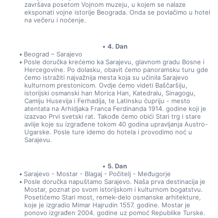
završava posetom Vojnom muzeju, u kojem se nalaze 
eksponati vojne istorije Beograda. Onda se povlačimo u hotel 
na večeru i noćenje.
4. Dan
Beograd – Sarajevo
Posle doručka krećemo ka Sarajevu, glavnom gradu Bosne i 
Hercegovine. Po dolasku, obavit ćemo panoramsku turu gde 
ćemo istražiti najvažnija mesta koja su učinila Sarajevo 
kulturnom prestonicom. Ovdje ćemo videti Baščaršiju, 
istorijski osmanski han Morica Han, Katedralu, Sinagogu, 
Camiju Husevija i Ferhadija, te Latinsku ćupriju - mesto 
atentata na Arhidjaka Franca Ferdinanda 1914. godine koji je 
izazvao Prvi svetski rat. Takođe ćemo obići Stari trg i stare 
avlije koje su izgrađene tokom 40 godina upravljanja Austro-
Ugarske. Posle ture idemo do hotela i provodimo noć u 
Sarajevu.
5. Dan
Sarajevo - Mostar - Blagaj - Počitelj - Međugorje
Posle doručka napuštamo Sarajevo. Naša prva destinacija je 
Mostar, poznat po svom istorijskom i kulturnom bogatstvu. 
Posetićemo Stari most, remek-delo osmanske arhitekture, 
koje je izgradio Mimar Hajrudin 1557. godine. Mostar je 
ponovo izgrađen 2004. godine uz pomoć Republike Turske. 