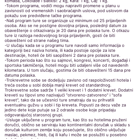
komada, Čokolade i slatkiši: 2 kg, Kafa: 1 kg, Čaj: 1 kg.
-Tokom programa, vodiči mogu napraviti promene u planu u
zavisnosti od vremenskih i saobraćajnih uslova, pod uslovom da
pokažu sve predviđene tačke programa.
-Naš program ture se organizuje uz minimum od 25 prijavljenih
osoba. Ako se ne postigne dovoljna prijava, poslednji datum za
obaveštenje o otkazivanju je 20 dana pre polaska ture. O otkazu
ture iz razloga nedovoljnog broja prijavljenih, gosti će biti
obavešteni od strane našeg tima.
-U slučaju kada se u programu ture navodi samo informacija o
kategoriji bez naziva hotela, ili kada postoje opcije za iste
destinacije, hoteli će biti saopšteni 2 dana pre polaska ture.
-Tokom perioda kao što su sajmovi, kongresi, koncerti, događaji i
sportska takmičenja, hoteli mogu biti udaljeni više od navedenih
kilometara. U tom slučaju, gostima će biti obavešteni 15 dana pre
datuma polaska.
-Trokrevetne sobe se dodeljuju zavisno od raspoloživosti hotela i
treća osoba u sobi dobija manji krevet od standardnog.
Trokrevetne sobe sadrže 1 veliki krevet i 1 dodatni krevet. Dodatni
kreveti su tipovi smo nazivajući "otvoreno-zatvoreno" i "sofa
krevet", tako da se učesnici ture smatraju da su prihvatili
eventualnu gužvu u sobi i tip kreveta. Popusti za decu važe za
jedino dete koje putuje sa 2 odrasle osobe koje pripadaju
odgovarajućoj starosnoj grupi.
-Usluge uključene u program ture, kao što su hotelima pruženi
doručci, obično se serviraju kao kontinentalni doručak u skladu s
doručak kulturom zemlje koju posećujete, što obično uključuje
maslac, pekmez, hleb, čaj ili kafu i može se poslužiti u posebno