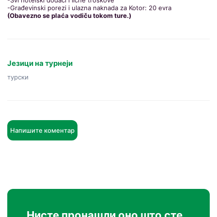
-Svi hotelski dodaci i lične troškove
-Građevinski porezi i ulazna naknada za Kotor: 20 evra
(Obavezno se plaća vodiču tokom ture.)
Језици на турнеји
турски
Напишите коментар
Нисте пронашли оно што сте