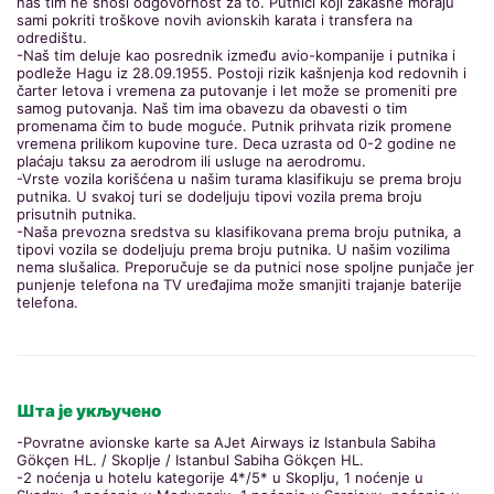
naš tim ne snosi odgovornost za to. Putnici koji zakasne moraju
sami pokriti troškove novih avionskih karata i transfera na
odredištu.
-Naš tim deluje kao posrednik između avio-kompanije i putnika i
podleže Hagu iz 28.09.1955. Postoji rizik kašnjenja kod redovnih i
čarter letova i vremena za putovanje i let može se promeniti pre
samog putovanja. Naš tim ima obavezu da obavesti o tim
promenama čim to bude moguće. Putnik prihvata rizik promene
vremena prilikom kupovine ture. Deca uzrasta od 0-2 godine ne
plaćaju taksu za aerodrom ili usluge na aerodromu.
-Vrste vozila korišćena u našim turama klasifikuju se prema broju
putnika. U svakoj turi se dodeljuju tipovi vozila prema broju
prisutnih putnika.
-Naša prevozna sredstva su klasifikovana prema broju putnika, a
tipovi vozila se dodeljuju prema broju putnika. U našim vozilima
nema slušalica. Preporučuje se da putnici nose spoljne punjače jer
punjenje telefona na TV uređajima može smanjiti trajanje baterije
telefona.
Шта је укључено
-Povratne avionske karte sa AJet Airways iz Istanbula Sabiha
Gökçen HL. / Skoplje / Istanbul Sabiha Gökçen HL.
-2 noćenja u hotelu kategorije 4*/5* u Skoplju, 1 noćenje u