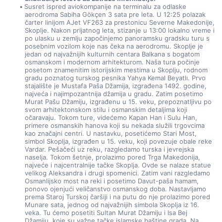
Susret ispred aviokompanije na terminalu za odlaske 
aerodroma Sabiha Gökçen 3 sata pre leta. U 12:25 polazak 
čarter linijom AJet VF263 za prestonicu Severne Makedonije, 
Skoplje. Nakon prijatnog leta, stizanje u 13:00 lokalno vreme i 
po ulasku u zemlju započinjemo panoramsku gradsku turu s 
posebnim vozilom koje nas čeka na aerodromu. Skoplje je 
jedan od najvažnijih kulturnih centara Balkana s bogatom 
osmanskom i modernom arhitekturom. Naša tura počinje 
posetom znamenitim istorijskim mestima u Skoplju, rodnom 
gradu poznatog turskog pesnika Yahya Kemal Beyatlı. Prvo 
stajalište je Mustafa Paša Džamija, izgrađena 1492. godine, 
najveća i najimpozantnija džamija u gradu. Zatim posetimo 
Murat Pašu Džamiju, izgrađenu u 15. veku, prepoznatljivu po 
svom arhitektonskom stilu i osmanskim detaljima koji 
očaravaju. Tokom ture, videćemo Kapan Han i Sulu Han, 
primere osmanskih hanova koji su nekada služili trgovcima 
kao značajni centri. U nastavku, posetićemo Stari Most, 
simbol Skoplja, izgrađen u 15. veku, koji povezuje obale reke 
Vardar. Pešačeći uz reku, razgledamo turska i jevrejska 
naselja. Tokom šetnje, prolazimo pored Trga Makedonija, 
najveće i najcentralnije tačke Skoplja. Ovde se nalaze statue 
velikog Aleksandra i drugi spomenici. Zatim vani razgledamo 
Osmanlijsko most na reki i posetimo Davut-paša hamam, 
ponovo ojenjući veličanstvo osmanskog doba. Nastavljamo 
prema Staroj Turskoj čaršiji i na putu do nje prolazimo pored 
Munare sata, jednog od najvažnijih simbola Skoplja iz 16. 
veka. Tu ćemo posetiti Sultan Murat Džamiju i Isa Bej 
Džamiju, koje su važne tačke islamske baštine grada. Na 