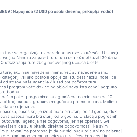
NA: Napojnice (2 USD po osobi dnevno, prikuplja vodič)
am ture se organizuje uz određene uslove za učešće. U slučaju
dovoljno članova za paket turu, ona se može otkazati 30 dana
 O otkazivanju ture zbog nedovoljnog učešća bićete
u ture, ako nisu navedena imena, već su navedene samo
 kategoriji i/ili ako postoje opcije za istu destinaciju, hoteli će
ni od strane naše agencije 48 sati pre početka ture.
cena i program važe dok se ne objavi nova lista cena i potpuno
 prethodnu.
u našim paket programima su ograničene na minimum od 10
 veći broj osoba u grupama moguće su promene cena. Molimo
spitate o cijenama.
 pasoša, pasoš koji je izdat mora biti stariji od 10 godina, dok
ipova pasoša mora biti stariji od 5 godina. U slučaju pogrešnih
o putovanju, agencija nije odgovorna, jer nije operater. Svi
bavešteni da su u pitanju direktne odgovornosti. Na svim
m putovanjima potrebno je da putnici budu prisutni na polaznoj
ata pre planiranog vremena polaska ture. Posebno gosti koji