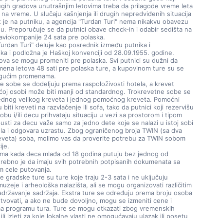
ugih gradova unutrašnjim letovima treba da prilagode vreme leta
i na vreme. U slučaju kašnjenja ili drugih nepredviđenih situacija
je na putniku, a agencija "Turdan Turi" nema nikakvu obavezu
. Preporučuje se da putnici obave check-in i odabir sedišta na
 aviokompanije 24 sata pre polaska.
Turdan Turi" deluje kao posrednik između putnika i
ka i podložna je Haškoj konvenciji od 28.09.1955. godine.
va se mogu promeniti pre polaska. Svi putnici su dužni da
ena letova 48 sati pre polaska ture, a kupovinom ture su se
mogućim promenama.
e sobe se dodeljuju prema raspoloživosti hotela, a krevet
ćoj osobi može biti manji od standardnog. Trokrevetne sobe se
jednog velikog kreveta i jednog pomoćnog kreveta. Pomoćni
biti kreveti na razvlačenje ili sofa, tako da putnici koji rezervišu
obu i/ili decu prihvataju situaciju u vezi sa prostorom i tipom
usti za decu važe samo za jedno dete koje se nalazi u istoj sobi
la i odgovara uzrastu. Zbog ograničenog broja TWIN (sa dva
eveta) soba, molimo vas da proverite potrebu za TWIN sobom
ije.
vima kada deca mlađa od 18 godina putuju bez jednog od
otrebno je da imaju svih potrebnih potpisanih dokumenata sa
 cele putovanja.
 gradske ture su ture koje traju 2-3 sata i ne uključuju
muzeje i arheološka nalazišta, ali se mogu organizovati različitim
adržavanje sadržaja. Ekstra ture se određuju prema broju osoba
tvovati, a ako ne bude dovoljno, mogu se izmeniti cene i
ma programu tura. Ture se mogu otkazati zbog vremenskih
ili izleti za koje lokalne vlasti ne omogućavaju ulazak ili posetu