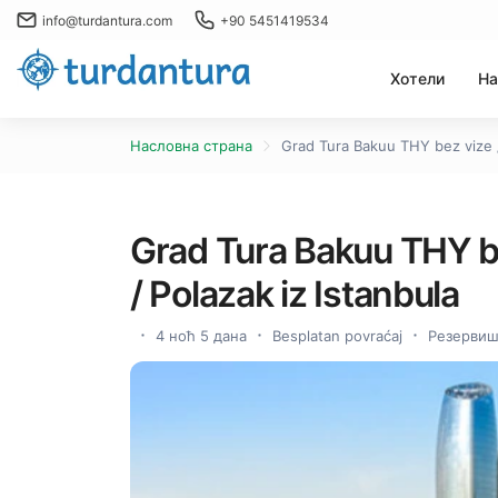
info@turdantura.com
+90 5451419534
Хотели
На
Насловна страна
Grad Tura Bakuu THY bez vize /
Grad Tura Bakuu THY be
/ Polazak iz Istanbula
4 ноћ 5 дана
Besplatan povraćaj
Резервиш