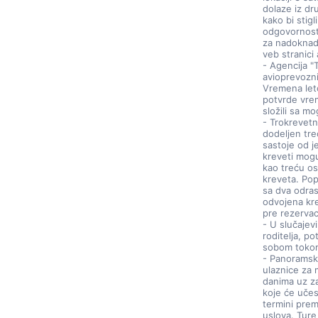
dolaze iz dr
kako bi stigl
odgovornost 
za nadoknadu
veb stranici
- Agencija "
avioprevozni
Vremena leto
potvrde vrem
složili sa 
- Trokrevetn
dodeljen tre
sastoje od 
kreveti mogu 
kao treću os
kreveta. Pop
sa dva odras
odvojena kr
pre rezervac
- U slučaje
roditelja, p
sobom tokom
- Panoramske
ulaznice za 
danima uz z
koje će učes
termini pre
uslova. Ture 