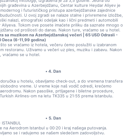
džanskoj mitologiji, izgrađena je za 3,5 godine. Jedna od 
nijih građevina u Azerbejdžanu, Centar kulture Heydar Aliyev je 
 modernog i futurističkog pristupa azerbejdžanske zajednice 
budućnosti. U ovoj zgradi se nalaze stalne i privremene izložbe, 
ški nalazi, etnografski odeljak kao i lični predmeti i automobili 
 Aliyeva. Tokom ove posete imaćete priliku da saznate mnogo o 
jdžanu od prošlosti do danas. Nakon ture, vraćamo se u hotel.
ra sa muzikom na Azerbejdžanskoj večeri | 65 USD Odrasli - 
 Deca (6-11,99 godina)
što se vraćamo iz hotela, večeru ćemo poslužiti u izabranom 
om restoranu. Uživamo u večeri uz ples, muziku i zabavu. Nakon 
, vraćamo se u hotel.
4. Dan
doručka u hotelu, obavljamo check-out, a do vremena transfera 
slobodno vreme. U vreme koje naš vodič odredi, krećemo 
aerodromu. Nakon pasoške, prtljagene i biletne procedure, 
 Turkish Airlines-om na letu TK335 u 21:55 prema Istanbulu.
5. Dan
- ISTANBUL
je na Aerodrom Istanbul u 00:20 i kraj našega putovanja. 
vljamo se i radujemo se našem sledećem zadovoljstvu.