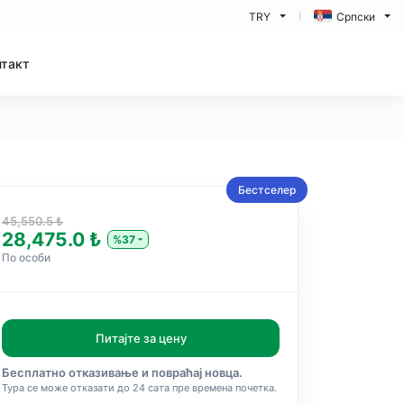
TRY
Српски
нтакт
Бестселер
45,550.5 ₺
28,475.0 ₺
%37
По особи
Питајте за цену
Бесплатно отказивање и повраћај новца.
Тура се може отказати до 24 сата пре времена почетка.