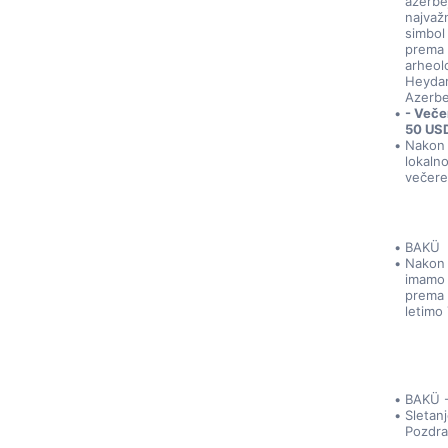
azerbej
najvaž
simbol
prema 
arheolo
Heydar
Azerbe
- Veče
50 USD
Nakon 
lokaln
večere
BAKÜ
Nakon 
imamo 
prema 
letimo
BAKÜ 
Sletan
Pozdra