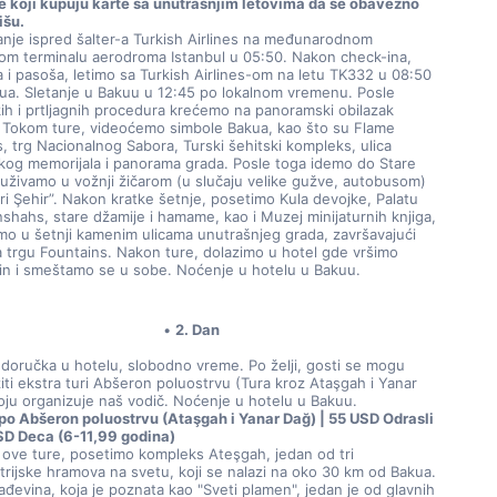
e koji kupuju karte sa unutrašnjim letovima da se obavezno 
išu.
anje ispred šalter-a Turkish Airlines na međunarodnom 
om terminalu aerodroma Istanbul u 05:50. Nakon check-ina, 
a i pasoša, letimo sa Turkish Airlines-om na letu TK332 u 08:50 
ua. Sletanje u Bakuu u 12:45 po lokalnom vremenu. Posle 
ih i prtljagnih procedura krećemo na panoramski obilazak 
 Tokom ture, videoćemo simbole Bakua, kao što su Flame 
, trg Nacionalnog Sabora, Turski šehitski kompleks, ulica 
kog memorijala i panorama grada. Posle toga idemo do Stare 
 uživamo u vožnji žičarom (u slučaju velike gužve, autobusom) 
ri Şehir”. Nakon kratke šetnje, posetimo Kula devojke, Palatu 
shahs, stare džamije i hamame, kao i Muzej minijaturnih knjiga, 
amo u šetnji kamenim ulicama unutrašnjeg grada, završavajući 
a trgu Fountains. Nakon ture, dolazimo u hotel gde vršimo 
in i smeštamo se u sobe. Noćenje u hotelu u Bakuu.
2. Dan
doručka u hotelu, slobodno vreme. Po želji, gosti se mogu 
iti ekstra turi Abšeron poluostrvu (Tura kroz Ataşgah i Yanar 
oju organizuje naš vodič. Noćenje u hotelu u Bakuu.
 po Abšeron poluostrvu (Ataşgah i Yanar Dağ) | 55 USD Odrasli 
SD Deca (6-11,99 godina)
ove ture, posetimo kompleks Ateşgah, jedan od tri 
trijske hramova na svetu, koji se nalazi na oko 30 km od Bakua. 
đevina, koja je poznata kao "Sveti plamen", jedan je od glavnih 