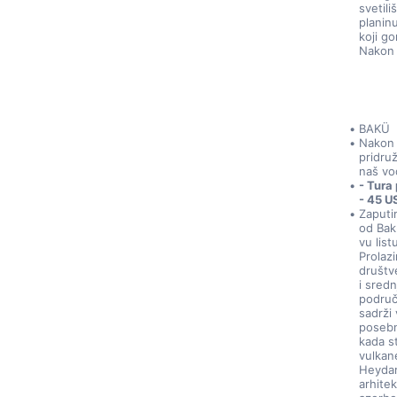
svetili
planin
koji go
Nakon 
BAKÜ
Nakon 
pridruž
naš vo
- Tura
- 45 U
Zaputi
od Bak
vu lis
Prolaz
društve
i sred
područ
sadrži
posebn
kada s
vulkan
Heydar
arhite