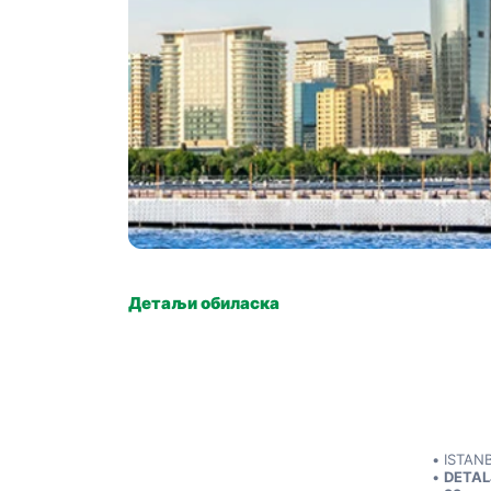
Детаљи обиласка
ISTAN
DETALJ