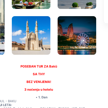
POSEBAN TUR ZA Bakü
SA THY
BEZ VENIJEMA!
3 noćenja u hotelu
1. Dan
BUL - BAKU
I LETA: