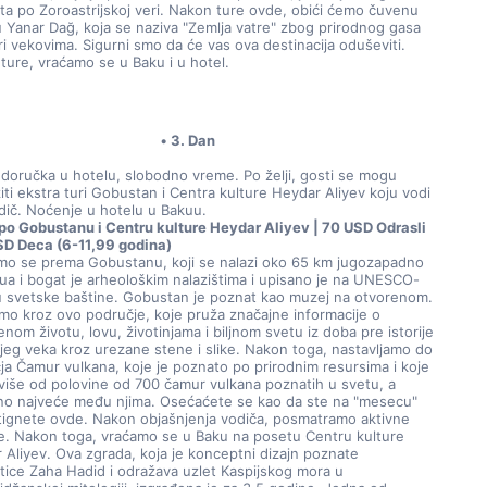
šta po Zoroastrijskoj veri. Nakon ture ovde, obići ćemo čuvenu 
u Yanar Dağ, koja se naziva "Zemlja vatre" zbog prirodnog gasa 
ri vekovima. Sigurni smo da će vas ova destinacija oduševiti. 
ture, vraćamo se u Baku i u hotel.
3. Dan
doručka u hotelu, slobodno vreme. Po želji, gosti se mogu 
iti ekstra turi Gobustan i Centra kulture Heydar Aliyev koju vodi 
dič. Noćenje u hotelu u Bakuu.
 po Gobustanu i Centru kulture Heydar Aliyev | 70 USD Odrasli 
SD Deca (6-11,99 godina)
mo se prema Gobustanu, koji se nalazi oko 65 km jugozapadno 
ua i bogat je arheološkim nalazištima i upisano je na UNESCO-
tu svetske baštine. Gobustan je poznat kao muzej na otvorenom. 
imo kroz ovo područje, koje pruža značajne informacije o 
nom životu, lovu, životinjama i biljnom svetu iz doba pre istorije 
njeg veka kroz urezane stene i slike. Nakon toga, nastavljamo do 
ja Čamur vulkana, koje je poznato po prirodnim resursima i koje 
 više od polovine od 700 čamur vulkana poznatih u svetu, a 
o najveće među njima. Osećaćete se kao da ste na "mesecu" 
tignete ovde. Nakon objašnjenja vodiča, posmatramo aktivne 
e. Nakon toga, vraćamo se u Baku na posetu Centru kulture 
 Aliyev. Ova zgrada, koja je konceptni dizajn poznate 
ktice Zaha Hadid i odražava uzlet Kaspijskog mora u 