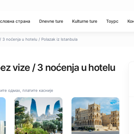
словна страна
Dnevne ture
Kulturne ture
Тоурс
Ко
 3 noćenja u hotelu / Polazak iz Istanbula
z vize / 3 noćenja u hotelu
ите одмах, платите касније