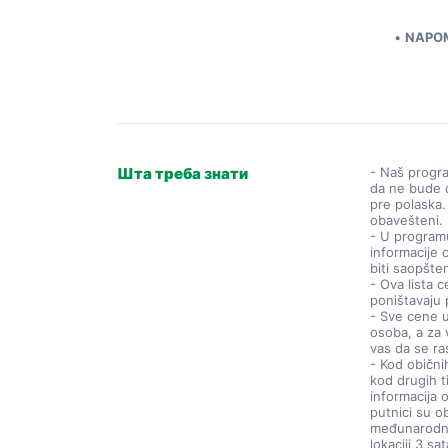
NAPOME
Шта треба знати
- Naš progr
da ne bude 
pre polaska.
obavešteni.
- U program
informacije o
biti saopšte
- Ova lista 
poništavaju
- Sve cene 
osoba, a za
vas da se ra
- Kod običnih
kod drugih t
informacija 
putnici su o
međunarodni
lokaciji 3 s