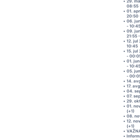
29. ma
08:55 
01. ap
20:50 
06. ju
- 10:4
09. ju
21:55 
12. ju
10:45
15. ju
- 00:0
01. ju
- 10:4
05. ju
- 00:0
14. av
17. av
04. se
07. se
29. ok
01. no
(+1)
08. no
12. no
(+1)
VAŽN
Inform