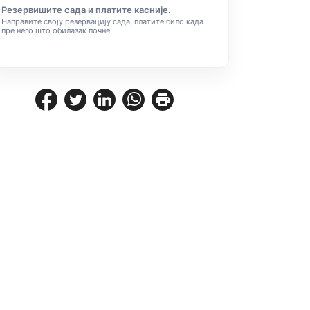
Резервишите сада и платите касније.
Направите своју резервацију сада, платите било када
пре него што обилазак почне.