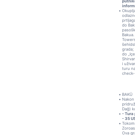
putnik
inform
Okuplj
odlazn
prtljag
do Bak
pasošk
Bakua.
Towers
šehids
grada;
do „Içe
Shirvan
i uživ
turu n
check-
BAKÜ
Nakon 
pridruž
Dağ) k
- Tura
- 35 U
Tokom 
Zoroas
Ova gra