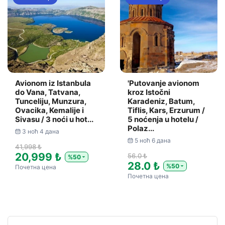
Avionom iz Istanbula
'Putovanje avionom
do Vana, Tatvana,
kroz Istočni
Tunceliju, Munzura,
Karadeniz, Batum,
Ovacika, Kemalije i
Tiflis, Kars, Erzurum /
Sivasu / 3 noći u hot...
5 noćenja u hotelu /
Polaz...
3 ноћ 4 дана
5 ноћ 6 дана
41,998 ₺
20,999 ₺
56.0 ₺
%50
28.0 ₺
%50
Почетна цена
Почетна цена