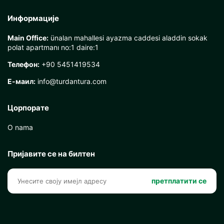
Информације
Main Office:
ünalan mahallesi ayazma caddesi aladdin sokak
polat apartmanı no:1 daire:1
Телефон:
+90 5451419534
Е-маил:
info@turdantura.com
Цорпорате
O nama
Пријавите се на билтен
претплатити се