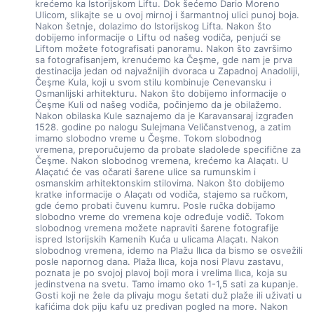
krećemo ka Istorijskom Liftu. Dok šećemo Dario Moreno 
Ulicom, slikajte se u ovoj mirnoj i šarmantnoj ulici punoj boja. 
Nakon šetnje, dolazimo do Istorijskog Lifta. Nakon što 
dobijemo informacije o Liftu od našeg vodiča, penjući se 
Liftom možete fotografisati panoramu. Nakon što završimo 
sa fotografisanjem, krenućemo ka Čeşme, gde nam je prva 
destinacija jedan od najvažnijih dvoraca u Zapadnoj Anadoliji, 
Čeşme Kula, koji u svom stilu kombinuje Cenevansku i 
Osmanlijski arhitekturu. Nakon što dobijemo informacije o 
Čeşme Kuli od našeg vodiča, počinjemo da je obilažemo. 
Nakon obilaska Kule saznajemo da je Karavansaraj izgrađen 
1528. godine po nalogu Sulejmana Veličanstvenog, a zatim 
imamo slobodno vreme u Čeşme. Tokom slobodnog 
vremena, preporučujemo da probate sladolede specifične za 
Čeşme. Nakon slobodnog vremena, krećemo ka Alaçatı. U 
Alaçatıć će vas očarati šarene ulice sa rumunskim i 
osmanskim arhitektonskim stilovima. Nakon što dobijemo 
kratke informacije o Alaçatı od vodiča, stajemo sa ručkom, 
gde ćemo probati čuvenu kumru. Posle ručka dobijamo 
slobodno vreme do vremena koje određuje vodič. Tokom 
slobodnog vremena možete napraviti šarene fotografije 
ispred Istorijskih Kamenih Kuća u ulicama Alaçatı. Nakon 
slobodnog vremena, idemo na Plažu Ilıca da bismo se osvežili 
posle napornog dana. Plaža Ilıca, koja nosi Plavu zastavu, 
poznata je po svojoj plavoj boji mora i vrelima Ilıca, koja su 
jedinstvena na svetu. Tamo imamo oko 1-1,5 sati za kupanje. 
Gosti koji ne žele da plivaju mogu šetati duž plaže ili uživati u 
kafićima dok piju kafu uz predivan pogled na more. Nakon 