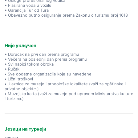
• Usluge profesionalnog vodiča
• Flaširana voda u vozilu
• Garancija Tur od Tura
• Obavezno putno osiguranje prema Zakonu o turizmu broj 1618
Није укључен
• Doručak na prvi dan prema programu
• Večera na poslednji dan prema programu
• Svi napici tokom obroka
• Ručak
•
Sve dodatne organizacije koje su navedene
•
Lični troškovi
•
Ulaznice za muzeje i arheološke lokalitete (važi za opštinske i
privatne objekte.)
•
Muzejska karta (važi za muzeje pod upravom Ministarstva kulture
i turizma.)
Језици на турнеји
турски