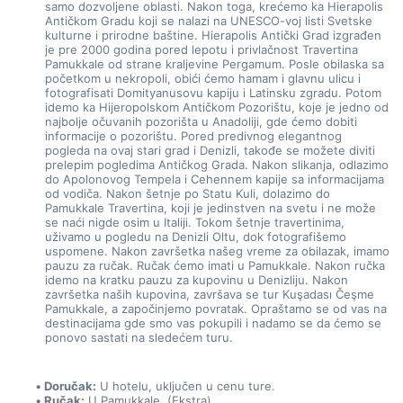
samo dozvoljene oblasti. Nakon toga, krećemo ka Hierapolis 
Antičkom Gradu koji se nalazi na UNESCO-voj listi Svetske 
kulturne i prirodne baštine. Hierapolis Antički Grad izgrađen 
je pre 2000 godina pored lepotu i privlačnost Travertina 
Pamukkale od strane kraljevine Pergamum. Posle obilaska sa 
početkom u nekropoli, obići ćemo hamam i glavnu ulicu i 
fotografisati Domityanusovu kapiju i Latinsku zgradu. Potom 
idemo ka Hijeropolskom Antičkom Pozorištu, koje je jedno od 
najbolje očuvanih pozorišta u Anadoliji, gde ćemo dobiti 
informacije o pozorištu. Pored predivnog elegantnog 
pogleda na ovaj stari grad i Denizli, takođe se možete diviti 
prelepim pogledima Antičkog Grada. Nakon slikanja, odlazimo 
do Apolonovog Tempela i Cehennem kapije sa informacijama 
od vodiča. Nakon šetnje po Statu Kuli, dolazimo do 
Pamukkale Travertina, koji je jedinstven na svetu i ne može 
se naći nigde osim u Italiji. Tokom šetnje travertinima, 
uživamo u pogledu na Denizli Oltu, dok fotografišemo 
uspomene. Nakon završetka našeg vreme za obilazak, imamo 
pauzu za ručak. Ručak ćemo imati u Pamukkale. Nakon ručka 
idemo na kratku pauzu za kupovinu u Denizliju. Nakon 
završetka naših kupovina, završava se tur Kuşadası Čeşme 
Pamukkale, a započinjemo povratak. Opraštamo se od vas na 
destinacijama gde smo vas pokupili i nadamo se da ćemo se 
ponovo sastati na sledećem turu.
Doručak:
 U hotelu, uključen u cenu ture.
Ručak:
 U Pamukkale. (Ekstra)