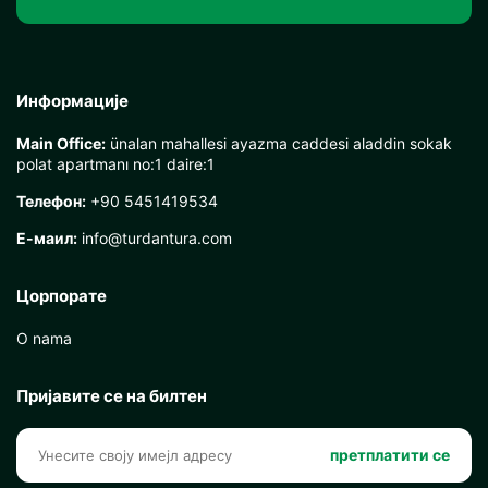
Информације
Main Office:
ünalan mahallesi ayazma caddesi aladdin sokak
polat apartmanı no:1 daire:1
Телефон:
+90 5451419534
Е-маил:
info@turdantura.com
Цорпорате
O nama
Пријавите се на билтен
претплатити се