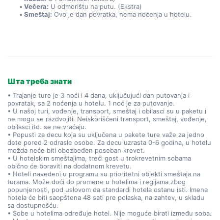
Večera:
 U odmorištu na putu. (Ekstra)
Smeštaj:
 Ovo je dan povratka, nema noćenja u hotelu.
Шта треба знати
• Trajanje ture je 3 noći i 4 dana, uključujući dan putovanja i
povratak, sa 2 noćenja u hotelu. 1 noć je za putovanje.
• U našoj turi, vođenje, transport, smeštaj i obilasci su u paketu i
ne mogu se razdvojiti. Neiskorišćeni transport, smeštaj, vođenje,
obilasci itd. se ne vraćaju.
• Popusti za decu koja su uključena u pakete ture važe za jedno
dete pored 2 odrasle osobe. Za decu uzrasta 0-6 godina, u hotelu
možda neće biti obezbeđen poseban krevet.
• U hotelskim smeštajima, treći gost u trokrevetnim sobama
obično će boraviti na dodatnom krevetu.
• Hoteli navedeni u programu su prioritetni objekti smeštaja na
turama. Može doći do promene u hotelima i regijama zbog
popunjenosti, pod uslovom da standardi hotela ostanu isti. Imena
hotela će biti saopštena 48 sati pre polaska, na zahtev, u skladu
sa dostupnošću.
• Sobe u hotelima određuje hotel. Nije moguće birati između soba.