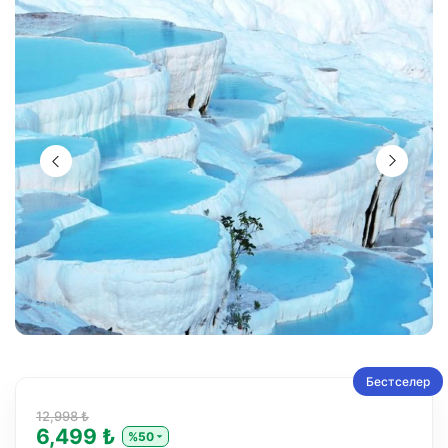
Бестселер
12,998 ₺
6,499 ₺
%50