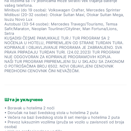
na vozilima sa TV jedinicama može skratiti vek trajanja baterije
vašeg telefona.
Minibusi (do 19 osoba): Volkswagen Crafter, Mercedes Sprinter
Midibusi (20-32 osobe): Otokar Sultan Maxi, Otokar Sultan Mega,
Isuzu Novo Lux
Autobusi (33-54 osobe): Mercedes Travego/Tourismo, Temsa
Safir/Maraton, Neoplan Tourliner/Cityliner, Man Fortuna/Lions,
Setra
KUŞADISI ČEŞME PAMUKKALE TUR / TUR PROGRAM SA 2
NOĆENJA U HOTELU, PRIPREMLJEN OD STRANE TURDAN TURA.
KOPIRANJE I OBJAVLJIVANJE PROGRAMA JE ZABRANJENO. SVA
PRAVA PRIPADAJU TURDAN TURI. (24.02.2023) TUR PROGRAM
NIJE ODGOVORAN ZA KOPIRANJE PROGRAMOVIH KOPIJA.
NAŠI TUR PROGRAMI PRIPREMLJENI SU U SKLADU SA ZAKONOM
O POTROŠAČIMA BROJ 6502. NOVI OBJAVLJENI CENOVNIK
PREDHODNI CENOVNIK ČINI NEVAŽEĆIM.
Шта је укључено
• Boravak u hotelima 2 noći
• Doručak na bazi švedskog stola u hotelima 2 puta
• Večera na bazi švedskog stola ili set menija u hotelima 2 puta
• Prevoz luksuznim vozilima (pruža se vozilo u zavisnosti od broja
osoba)