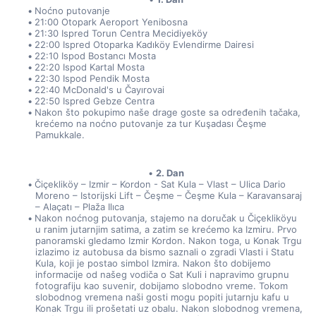
Noćno putovanje
21:00 Otopark Aeroport Yenibosna
21:30 Ispred Torun Centra Mecidiyeköy
22:00 Ispred Otoparka Kadıköy Evlendirme Dairesi
22:10 Ispod Bostancı Mosta
22:20 Ispod Kartal Mosta
22:30 Ispod Pendik Mosta
22:40 McDonald's u Čayırovai
22:50 Ispred Gebze Centra
Nakon što pokupimo naše drage goste sa određenih tačaka, 
krećemo na noćno putovanje za tur Kuşadası Čeşme 
Pamukkale.
2. Dan
Čiçekliköy – Izmir – Kordon - Sat Kula – Vlast – Ulica Dario 
Moreno – Istorijski Lift – Čeşme – Čeşme Kula – Karavansaraj 
– Alaçatı – Plaža Ilıca
Nakon noćnog putovanja, stajemo na doručak u Čiçekliköyu 
u ranim jutarnjim satima, a zatim se krećemo ka Izmiru. Prvo 
panoramski gledamo Izmir Kordon. Nakon toga, u Konak Trgu 
izlazimo iz autobusa da bismo saznali o zgradi Vlasti i Statu 
Kula, koji je postao simbol Izmira. Nakon što dobijemo 
informacije od našeg vodiča o Sat Kuli i napravimo grupnu 
fotografiju kao suvenir, dobijamo slobodno vreme. Tokom 
slobodnog vremena naši gosti mogu popiti jutarnju kafu u 
Konak Trgu ili prošetati uz obalu. Nakon slobodnog vremena, 