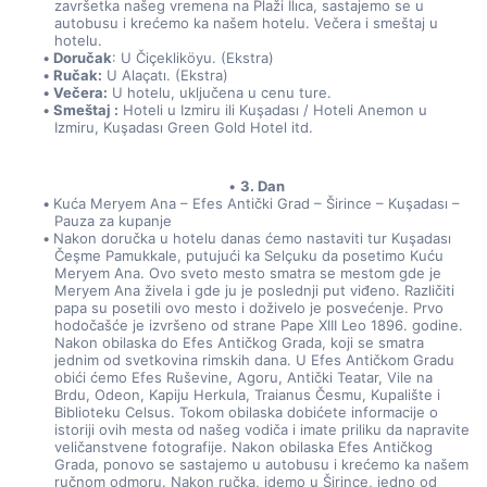
završetka našeg vremena na Plaži Ilıca, sastajemo se u 
autobusu i krećemo ka našem hotelu. Večera i smeštaj u 
hotelu.
Doručak
: U Čiçekliköyu. (Ekstra)
Ručak:
 U Alaçatı. (Ekstra)
Večera:
 U hotelu, uključena u cenu ture.
Smeštaj :
 Hoteli u Izmiru ili Kuşadası / Hoteli Anemon u 
Izmiru, Kuşadası Green Gold Hotel itd.
3. Dan
Kuća Meryem Ana – Efes Antički Grad – Širince – Kuşadası – 
Pauza za kupanje
Nakon doručka u hotelu danas ćemo nastaviti tur Kuşadası 
Čeşme Pamukkale, putujući ka Selçuku da posetimo Kuću 
Meryem Ana. Ovo sveto mesto smatra se mestom gde je 
Meryem Ana živela i gde ju je poslednji put viđeno. Različiti 
papa su posetili ovo mesto i doživelo je posvećenje. Prvo 
hodočašće je izvršeno od strane Pape XIII Leo 1896. godine. 
Nakon obilaska do Efes Antičkog Grada, koji se smatra 
jednim od svetkovina rimskih dana. U Efes Antičkom Gradu 
obići ćemo Efes Ruševine, Agoru, Antički Teatar, Vile na 
Brdu, Odeon, Kapiju Herkula, Traianus Česmu, Kupalište i 
Biblioteku Celsus. Tokom obilaska dobićete informacije o 
istoriji ovih mesta od našeg vodiča i imate priliku da napravite 
veličanstvene fotografije. Nakon obilaska Efes Antičkog 
Grada, ponovo se sastajemo u autobusu i krećemo ka našem 
ručnom odmoru. Nakon ručka, idemo u Širince, jedno od 