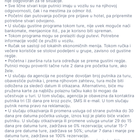
nije odgovoran za te situacije.
• Sve lične stvari koje putnici imaju u vozilu su na njihovoj
odgovornosti, čak i na mestima za odmor itd.
• Početni dan putovanja počinje pre prijave u hotel, pa pripremite
potrebne stvari odvojeno.
• U slučaju gustine programa tokom ture, nije uvek moguće naći
bankomate, menjaonice itd., pa je korisno biti spreman.
• Tokom programa mogu se prelaziti dugi putevi. Potrebne
informacije vodič će pružiti u vozilu.
• Ručak se sastoji od lokalnih ekonomičnih menija. Tokom ručka i
večere koristiće se stolovi podeljeni u grupe, zavisno od gustine
regije.
• Početna i završna ruta tura određuje se prema gustini regije.
Putnici mogu proveriti tačne rute 2 dana pre početka ture, ako
žele.
• U slučaju da agencija ne postigne dovoljan broj putnika za turu,
obavestiće putnika i, prema njihovom zahtevu, tura može biti
odložena za sledeći datum ili otkazana. Alternativno, biće mu
pružena karte za najbližu polaznu tačku kako bi mogao da
učestvuje u turi. U tom slučaju, agencija je obavezna da kontaktira
putnika tri (3) dana pre kroz poziv, SMS ili e-mail. U tom slučaju
putnik nema pravo na reklamaciju.
• U slučaju otkazivanja ili promena usluga od strane putnika do 30
dana pre datuma početka usluge, iznos koji je platio biće vraćen
putniku. U slučaju otkazivanja ili promene usluga unutar 29 do 15
dana pre datuma ture, zadržava se 0% rezervacija; unutar 15-7
dana pre datuma ture, zadržava se 50%; unutar 7 dana i manje pre
datuma ture, zadržava se 100% rezervacije.