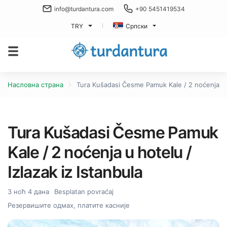
info@turdantura.com
+90 5451419534
TRY
Српски
Насловна страна
Tura Kušadasi Česme Pamuk Kale / 2 noćenja u ho
Tura Kušadasi Česme Pamuk
Kale / 2 noćenja u hotelu /
Izlazak iz Istanbula
3 ноћ 4 дана
Besplatan povraćaj
Резервишите одмах, платите касније