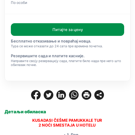
По особи
Питајте за цену
Бесплатно отказивање и повраћај новца.
Тура се може отказати до 24 сата пре времена почетка.
Резервишите сада и платите касније.
Направите своју резервацију сада, платите било када пре него што
обилазак почне.
Детаљи обиласка
KUSADASI ČEŠME PAMUKKALE TUR 
2 NOĆI SMESTAJA U HOTELU 
1. Dan