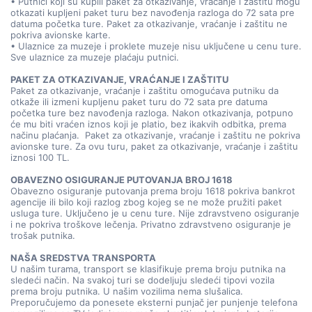
• Putnici koji su kupili paket za otkazivanje, vraćanje i zaštitu mogu
otkazati kupljeni paket turu bez navođenja razloga do 72 sata pre
datuma početka ture. Paket za otkazivanje, vraćanje i zaštitu ne
pokriva avionske karte.
• Ulaznice za muzeje i proklete muzeje nisu uključene u cenu ture.
Sve ulaznice za muzeje plaćaju putnici.
PAKET ZA OTKAZIVANJE, VRAĆANJE I ZAŠTITU
Paket za otkazivanje, vraćanje i zaštitu omogućava putniku da
otkaže ili izmeni kupljenu paket turu do 72 sata pre datuma
početka ture bez navođenja razloga. Nakon otkazivanja, potpuno
će mu biti vraćen iznos koji je platio, bez ikakvih odbitka, prema
načinu plaćanja. Paket za otkazivanje, vraćanje i zaštitu ne pokriva
avionske ture. Za ovu turu, paket za otkazivanje, vraćanje i zaštitu
iznosi 100 TL.
OBAVEZNO OSIGURANJE PUTOVANJA BROJ 1618
Obavezno osiguranje putovanja prema broju 1618 pokriva bankrot
agencije ili bilo koji razlog zbog kojeg se ne može pružiti paket
usluga ture. Uključeno je u cenu ture. Nije zdravstveno osiguranje
i ne pokriva troškove lečenja. Privatno zdravstveno osiguranje je
trošak putnika.
NAŠA SREDSTVA TRANSPORTA
U našim turama, transport se klasifikuje prema broju putnika na
sledeći način. Na svakoj turi se dodeljuju sledeći tipovi vozila
prema broju putnika. U našim vozilima nema slušalica.
Preporučujemo da ponesete eksterni punjač jer punjenje telefona