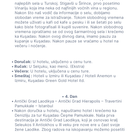
najlepših sela u Turskoj. Stigavši u Širince, prvo posetimo 
Vinariju koja ima neka od najfinijih voćnih vina u regionu. 
Nakon što naš vodič da informacije o selu, dobijamo 
slobodan vreme za istraživanje. Tokom slobodnog vremena 
možete uživati u kafi od kafe u pesku i ili se šetati po selu 
kako biste fotografisali ili kupili suvenire. Nakon slobodnog 
vremena opraštamo se od ovog šarmantnog sela i krećemo 
ka Kuşadası. Nakon ovog divnog dana, imamo pauzu za 
kupanje u Kuşadası. Nakon pauze se vraćamo u hotel na 
večeru i noćenje.
Doručak:
 U hotelu, uključeno u cenu ture.
Ručak:
 U Selçuku, kao menü. (Ekstra)
Večera:
 U hotelu, uključena u cenu ture.
Smeštaj :
 Hoteli u Izmiru ili Kuşadası / Hoteli Anemon u 
Izmiru, Kuşadası Green Gold Hotel itd.
4. Dan
Antički Grad Laodikya – Antički Grad Hierapolis – Travertini 
Pamukkale – Istanbul
Nakon doručka u hotelu, napuštamo hotel i krećemo ka 
Denizliju za tur Kuşadası Čeşme Pamukkale. Naša prva 
destinacija je Antički Grad Laodikya, koji je osnovao kralj 
Seleukos II Antiokhos u III veku pre nove ere u čast svoje 
žene Laodike. Zbog radova na iskopavanju možemo posetiti 