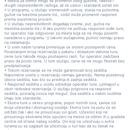
• Mesta za odmor mogu se promeniti zbog gustine, radova i
drugih nepredviđenih razloga, ali će uslovi i standardi ostati isti.
• U programu, u slučaju vremenskih uslova, stanja na putevima,
gužve na mestima posete itd., vodič može promeniti raspored
prema sopstvenoj proceni.
• U slučaju nepredviđenih događaja (vreme, put, gužva na
mestima posete itd.) ili ako putnici ne poštuju raspored vođe ture,
tur operator nije odgovoran za mesta koja se ne mogu posetiti
navedena u programu. U takvim slučajevima, putnici nemaju pravo
na reklamaciju.
• U svim našim turama primenjuje se sistem postepenih cena.
Povećanjem broja rezervacija u paketu i dolaskom datuma ture,
cene ture takođe mogu postepeno rasti. Tur operator zadržava
pravo da povisi cene. U tom slučaju, cene se ne mogu fiksirati bez
predplaćivanja.
• Tokom rezervacije se ne može garantovati broj sedišta.
Napomene unete u rezervaciju nemaju garanciju. Nema posebnog
izbora sedišta, kao što su prednja ili zadnja sedišta.
• Raspored sedišta u vozilu određuje operater ture, uzimajući u
obzir redosled rezervacija. U slučaju prigovora na raspored
sedišta, povraćaj novca nije moguć. Sva sedišta u našim vozilima
imaju iste standarde.
• Ekstra ture u okviru programa, poput noćnih tura, zavise od
broja učesnika i dostupnog osoblja. Ekstra ture na putu će se
održati čak i ako ne prisustvuju svi gosti. Učesnici koji ne
prisustvuju ekstrama biće upućeni na mesta za odmor ili u gradske
centre od strane našeg vodiča. Oni koji ne učestvuju u extra
turama su se saglasili da učestvuju u turi kao da su čekali na