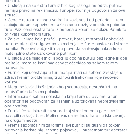
odmoru.
• U slučaju da se extra tura iz bilo kog razloga ne održi, putnici
nemaju pravo na reklamaciju. Tur operator nije odgovoran za ovu
situaciju.
• Cene ekstra tura mogu varirati u zavisnosti od perioda. U tom
slučaju, datum kupovine ne uzima se u obzir, već datum početka
ture. Važi cena ekstra ture iz perioda u kojem se odlazi. Putnik to
prihvata kupovinom ture.
• Za sve usluge koje pružaju prevoz, hotel, restorani i dobavljači,
tur operator nije odgovoran za materijalne štete nastale od strane
putnika. Poslovni subjekti imaju pravo da zahtevaju naknadu za
materijalne štete uzrokovane putnikom.
• U slučaju da maloletnici ispod 18 godina putuju bez jedne ili obe
roditelja, mora se imati saglasnost očevidca sa sobom tokom
putovanja.
• Putnici koji učestvuju u turi moraju imati sa sobom izveštaje o
zdravstvenim problemima, trudnoći ili lijekovima koje redovno
koriste.
• Mogu se javljati kašnjenja zbog saobraćaja, nesreća itd. na
predviđenim tačkama polaska.
• Informacije o satima dolaska na kraju ture su okvirne, a tur
operator nije odgovoran za kašnjenja uzrokovana nepredviđenim
okolnostima.
• Putnici će se iskrcati na suprotnoj strani od onih gde smo ih
pokupili na kraju ture. Molimo vas da ne insistirate na iskrcavanju
na drugom mestu.
• Prema saobraćajnim zakonima, svi putnici su dužni da tokom
putovanja koriste sigurnosne pojaseve, u suprotnom tur operator