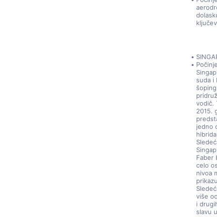
aerodr
dolask
ključe
SINGA
Počinj
Singap
suda i
šoping 
pridruž
vodič. 
2015. 
predsta
jedno o
hibrida
Sledeća
Singap
Faber 
celo o
nivoa 
prikazu
Sledeć
više od
i drugi
slavu 