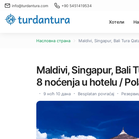
info@turdantura.com
+90 5451419534
Хотели
На
Насловна страна
Maldivi, Singapur, Bali Tura Qat
Maldivi, Singapur, Bali 
8 noćenja u hotelu / Pol
9 ноћ 10 дана
Besplatan povraćaj
Резервиш