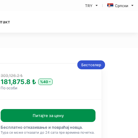
TRY
Српски
нтакт
Бестселер
303,126.2 ₺
181,875.8 ₺
%40
По особи
Питајте за цену
Бесплатно отказивање и повраћај новца.
Тура се може отказати до 24 сата пре времена почетка.