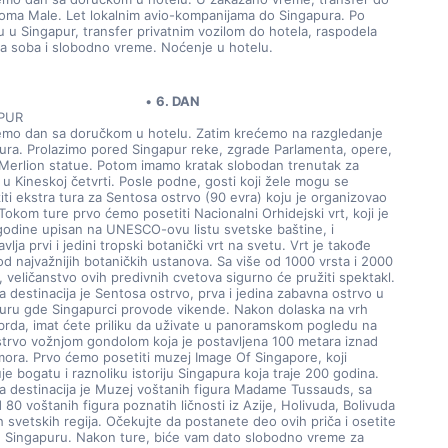
oma Male. Let lokalnim avio-kompanijama do Singapura. Po 
u u Singapur, transfer privatnim vozilom do hotela, raspodela 
va soba i slobodno vreme. Noćenje u hotelu.
6. DAN
PUR
emo dan sa doručkom u hotelu. Zatim krećemo na razgledanje 
ura. Prolazimo pored Singapur reke, zgrade Parlamenta, opere, 
 Merlion statue. Potom imamo kratak slobodan trenutak za 
u Kineskoj četvrti. Posle podne, gosti koji žele mogu se 
iti ekstra tura za Sentosa ostrvo (90 evra) koju je organizovao 
Tokom ture prvo ćemo posetiti Nacionalni Orhidejski vrt, koji je 
godine upisan na UNESCO-ovu listu svetske baštine, i 
vlja prvi i jedini tropski botanički vrt na svetu. Vrt je takođe 
d najvažnijih botaničkih ustanova. Sa više od 1000 vrsta i 2000 
, veličanstvo ovih predivnih cvetova sigurno će pružiti spektakl. 
 destinacija je Sentosa ostrvo, prva i jedina zabavna ostrvo u 
uru gde Singapurci provode vikende. Nakon dolaska na vrh 
brda, imat ćete priliku da uživate u panoramskom pogledu na 
strvo vožnjom gondolom koja je postavljena 100 metara iznad 
mora. Prvo ćemo posetiti muzej Image Of Singapore, koji 
je bogatu i raznoliku istoriju Singapura koja traje 200 godina. 
a destinacija je Muzej voštanih figura Madame Tussauds, sa 
 80 voštanih figura poznatih ličnosti iz Azije, Holivuda, Bolivuda 
h svetskih regija. Očekujte da postanete deo ovih priča i osetite 
u Singapuru. Nakon ture, biće vam dato slobodno vreme za 