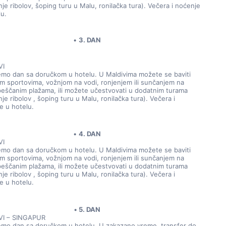
je ribolov, šoping turu u Malu, ronilačka tura). Večera i noćenje 
lu.
3. DAN
VI
emo dan sa doručkom u hotelu. U Maldivima možete se baviti 
m sportovima, vožnjom na vodi, ronjenjem ili sunčanjem na 
peščanim plažama, ili možete učestvovati u dodatnim turama 
je ribolov , šoping turu u Malu, ronilačka tura). Večera i 
e u hotelu. 
4. DAN
VI
emo dan sa doručkom u hotelu. U Maldivima možete se baviti 
m sportovima, vožnjom na vodi, ronjenjem ili sunčanjem na 
peščanim plažama, ili možete učestvovati u dodatnim turama 
je ribolov , šoping turu u Malu, ronilačka tura). Večera i 
e u hotelu.  
5. DAN
VI – SINGAPUR
emo dan sa doručkom u hotelu. U zakazano vreme, transfer do 