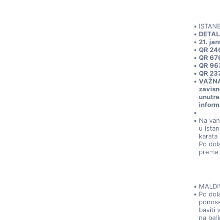
ISTAN
DETALJ
21. jan
QR 24
QR 67
QR 96
QR 237
VAŽNA 
zavisn
unutra
inform
Na van
u Istan
karata
Po dol
prema 
MALDI
Po dol
ponose
baviti
na bel