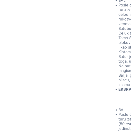
BALI
Posle 
turu z
celodn
rukotvo
veoma 
Batubu
Celuk 
Tamo ć
blokov
i kao s
Kintam
Batur 
toga, 
Na put
magičn
Balija
pijacu
imamo 
EKSRA 
BALI
Posle 
turu z
(50 evr
jedins