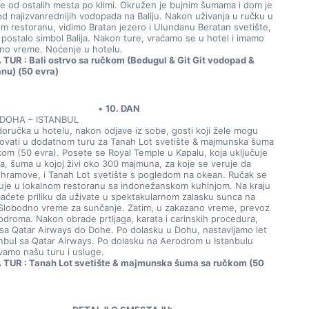
uje od ostalih mesta po klimi. Okružen je bujnim šumama i dom je 
od najizvanrednijih vodopada na Baliju. Nakon uživanja u ručku u 
om restoranu, vidimo Bratan jezero i Ulundanu Beratan svetište, 
 postalo simbol Balija. Nakon ture, vraćamo se u hotel i imamo 
no vreme. Noćenje u hotelu.
TUR : Bali ostrvo sa ručkom (Bedugul & Git Git vodopad & 
nu) (50 evra)
10. DAN
 DOHA – ISTANBUL
doručka u hotelu, nakon odjave iz sobe, gosti koji žele mogu 
ovati u dodatnom turu za Tanah Lot svetište & majmunska šuma 
kom (50 evra). Posete se Royal Temple u Kapalu, koja uključuje 
a, šuma u kojoj živi oko 300 majmuna, za koje se veruje da 
 hramove, i Tanah Lot svetište s pogledom na okean. Ručak se 
uje u lokalnom restoranu sa indonežanskom kuhinjom. Na kraju 
maćete priliku da uživate u spektakularnom zalasku sunca na 
. Slobodno vreme za sunčanje. Zatim, u zakazano vreme, prevoz 
odroma. Nakon obrade prtljaga, karata i carinskih procedura, 
 sa Qatar Airways do Dohe. Po dolasku u Dohu, nastavljamo let 
anbul sa Qatar Airways. Po dolasku na Aerodrom u Istanbulu 
vamo našu turu i usluge.
TUR : Tanah Lot svetište & majmunska šuma sa ručkom (50 