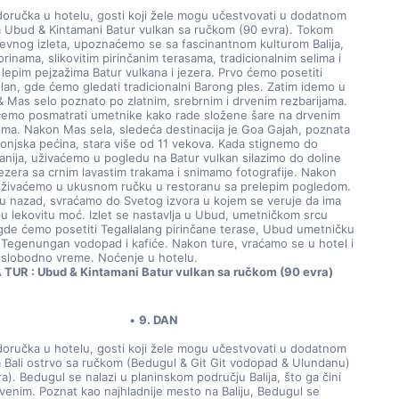
doručka u hotelu, gosti koji žele mogu učestvovati u dodatnom 
a Ubud & Kintamani Batur vulkan sa ručkom (90 evra). Tokom 
evnog izleta, upoznaćemo se sa fascinantnom kulturom Balija, 
rinama, slikovitim pirinčanim terasama, tradicionalnim selima i 
lepim pejzažima Batur vulkana i jezera. Prvo ćemo posetiti 
lan, gde ćemo gledati tradicionalni Barong ples. Zatim idemo u 
& Mas selo poznato po zlatnim, srebrnim i drvenim rezbarijama. 
emo posmatrati umetnike kako rade složene šare na drvenim 
ima. Nakon Mas sela, sledeća destinacija je Goa Gajah, poznata 
lonjska pećina, stara više od 11 vekova. Kada stignemo do 
anija, uživaćemo u pogledu na Batur vulkan silazimo do doline 
jezera sa crnim lavastim trakama i snimamo fotografije. Nakon 
uživaćemo u ukusnom ručku u restoranu sa prelepim pogledom. 
u nazad, svraćamo do Svetog izvora u kojem se veruje da ima 
u lekovitu moć. Izlet se nastavlja u Ubud, umetničkom srcu 
, gde ćemo posetiti Tegallalang pirinčane terase, Ubud umetničku 
, Tegenungan vodopad i kafiće. Nakon ture, vraćamo se u hotel i 
slobodno vreme. Noćenje u hotelu.
TUR : Ubud & Kintamani Batur vulkan sa ručkom (90 evra)
9. DAN
doručka u hotelu, gosti koji žele mogu učestvovati u dodatnom 
a Bali ostrvo sa ručkom (Bedugul & Git Git vodopad & Ulundanu) 
a). Bedugul se nalazi u planinskom području Balija, što ga čini 
tvenim. Poznat kao najhladnije mesto na Baliju, Bedugul se 