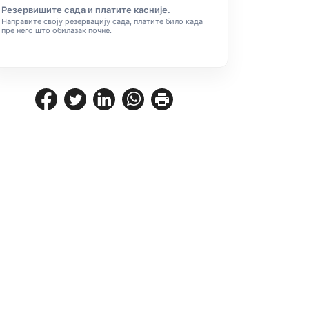
Резервишите сада и платите касније.
Направите своју резервацију сада, платите било када
пре него што обилазак почне.