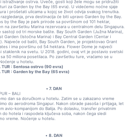
 istraživanje ostrva. Uveče, gosti koji žele mogu se pridružiti 
 turi za Garden by the Bay (65 evra). U videćemo noćne sjaje 
ra i prošetati ulicama u kojoj se život odvija svakog trenutka. 
razgledanja, prva destinacija će biti upravo Garden by the Bay. 
s by the Bay je park prirode sa površinom od 101 hektar, 
n na završetku Marina rezervoara u centralnom delu Singapura. 
e sastoji od tri morske bašte. Bay South Garden (Južna Marina), 
st Garden (Istočna Marina) i Bay Central Garden (Centar i 
g). Najveće od bašti, Bay South Garden, je projektovao Grant 
ates i ima površinu od 54 hektara. Flower Dome je najveći 
i staklenik na svetu. U 2018. godini, ovaj vrt je postavio svetski 
 sa 50 miliona posetilaca. Po završetku ture, vraćamo se u 
 Noćenje u hotelu.
TUR : Sentosa ostrvo (90 evra) 
TUR : Garden by the Bay (65 evra)
7. DAN
PUR – BALI
emo dan sa doručkom u hotelu. Zatim se u zakazano vreme 
imo do aerodroma Singapur. Nakon obrade pasoša i prtljaga, let 
om avio-kompanijom do Balija. Po dolasku, transfer privatnim 
m do hotela i raspodela ključeva soba, nakon čega sledi 
no vreme. Noćenje u hotelu.
8. DAN