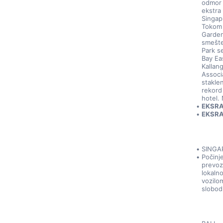
odmor i
ekstra
Singapu
Tokom 
Garden
smešte
Park s
Bay Ea
Kallan
Associ
staklen
rekord
hotel.
EKSRA 
EKSRA 
SINGA
Počinj
prevoz
lokaln
vozilo
slobod