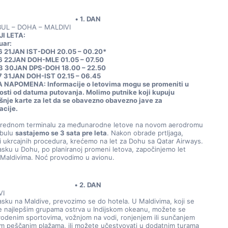
1. DAN
BUL – DOHA – MALDIVI
I LETA:
uar:
6 21JAN IST-DOH 20.05 – 00.20*
6 22JAN DOH-MLE 01.05 – 07.50
3 30JAN DPS-DOH 18.00 – 22.50
 31JAN DOH-IST 02.15 – 06.45
NAPOMENA: Informacije o letovima mogu se promeniti u 
osti od datuma putovanja. Molimo putnike koji kupuju 
šnje karte za let da se obavezno obavezno jave za 
acije. 
rednom terminalu za međunarodne letove na novom aerodromu 
bulu 
sastajemo se 3 sata pre leta
. Nakon obrade prtljaga, 
 i ukrcajnih procedura, krećemo na let za Dohu sa Qatar Airways. 
asku u Dohu, po planiranoj promeni letova, započinjemo let 
Maldivima. Noć provodimo u avionu.
2. DAN
VI
asku na Maldivе, prevozimo se do hotela. U Maldivima, koji se 
 najlepšim grupama ostrva u Indijskom okeanu, možete se 
 vodenim sportovima, vožnjom na vodi, ronjenjem ili sunčanjem 
im peščanim plažama, ili možete učestvovati u dodatnim turama 