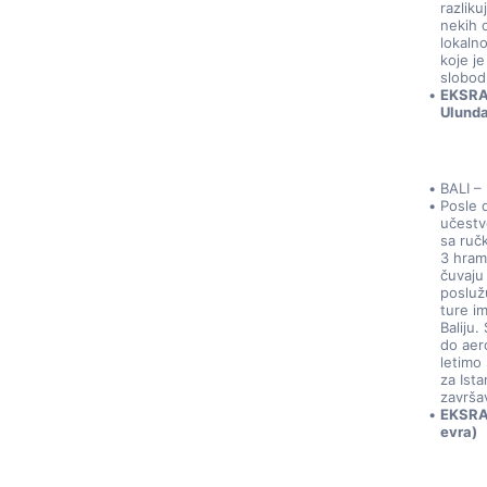
razlik
nekih 
lokaln
koje je
slobod
EKSRA 
Ulunda
BALI –
Posle 
učestv
sa ruč
3 hram
čuvaju
posluž
ture i
Baliju
do aer
letimo
za Ist
završa
EKSRA 
evra)