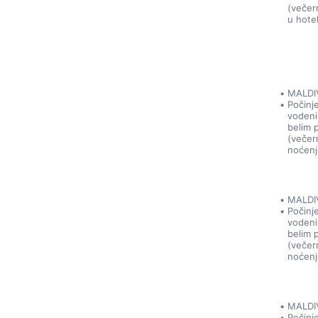
(večern
u hote
MALDI
Počinj
vodeni
belim 
(večern
noćenj
MALDI
Počinj
vodeni
belim 
(večern
noćenj
MALDI
Počinj