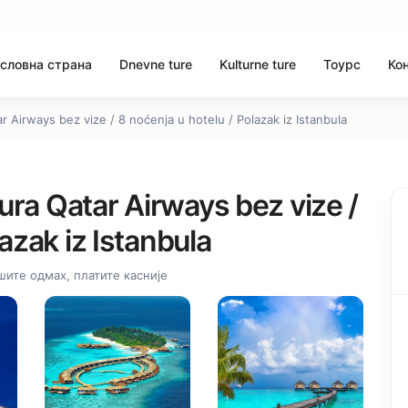
словна страна
Dnevne ture
Kulturne ture
Тоурс
Ко
ar Airways bez vize / 8 noćenja u hotelu / Polazak iz Istanbula
Tura Qatar Airways bez vize /
azak iz Istanbula
ите одмах, платите касније