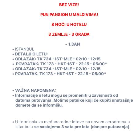
BEZ VIZE!
PUN PANSION U MALDIVIMA!
8 NOĆI U HOTELU
3 ZEMLJE - 3 GRADA
1.DAN
ISTANBUL
DETALJI O LETU:
ODLAZAK: TK 734 - IST-MLE - 02:10 - 12:15 
 POVRATAK: TK 173 - HKT-IST - 22:15 - 05:00*
ODLAZAK: TK 734 - IST-MLE - 02:10 - 12:15 
POVRATAK: TK 173 - HKT-IST - 22:15 - 05:00*
VAŽNA NAPOMENA:
Informacije o letu mogu se promeniti u zavisnosti od 
datuma putovanja. Molimo putnike koji će kupiti unutrašnje 
domete da se informišu.
U terminalu za međunarodne letove na novom aerodromu u 
Istanbulu 
se sastajemo 3 sata pre leta (dan pre putovanja).