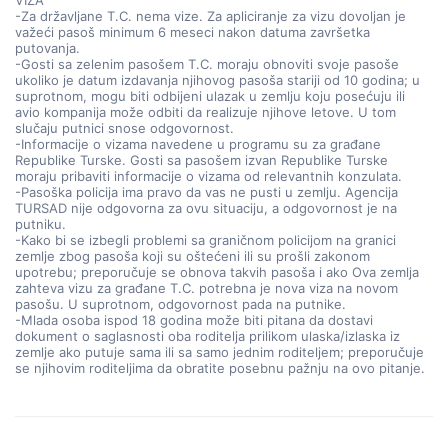
VIZA
-Za državljane T.C. nema vize. Za apliciranje za vizu dovoljan je
važeći pasoš minimum 6 meseci nakon datuma završetka
putovanja.
-Gosti sa zelenim pasošem T.C. moraju obnoviti svoje pasoše
ukoliko je datum izdavanja njihovog pasoša stariji od 10 godina; u
suprotnom, mogu biti odbijeni ulazak u zemlju koju posećuju ili
avio kompanija može odbiti da realizuje njihove letove. U tom
slučaju putnici snose odgovornost.
-Informacije o vizama navedene u programu su za građane
Republike Turske. Gosti sa pasošem izvan Republike Turske
moraju pribaviti informacije o vizama od relevantnih konzulata.
-Pasoška policija ima pravo da vas ne pusti u zemlju. Agencija
TURSAD nije odgovorna za ovu situaciju, a odgovornost je na
putniku.
-Kako bi se izbegli problemi sa graničnom policijom na granici
zemlje zbog pasoša koji su oštećeni ili su prošli zakonom
upotrebu; preporučuje se obnova takvih pasoša i ako Ova zemlja
zahteva vizu za građane T.C. potrebna je nova viza na novom
pasošu. U suprotnom, odgovornost pada na putnike.
-Mlada osoba ispod 18 godina može biti pitana da dostavi
dokument o saglasnosti oba roditelja prilikom ulaska/izlaska iz
zemlje ako putuje sama ili sa samo jednim roditeljem; preporučuje
se njihovim roditeljima da obratite posebnu pažnju na ovo pitanje.