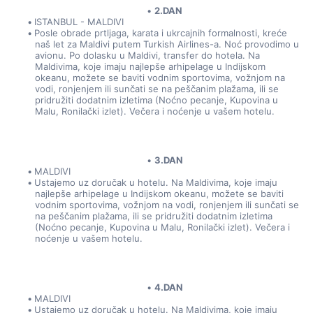
2.DAN
ISTANBUL - MALDIVI
Posle obrade prtljaga, karata i ukrcajnih formalnosti, kreće 
naš let za Maldivi putem Turkish Airlines-a. Noć provodimo u 
avionu. Po dolasku u Maldivi, transfer do hotela. Na 
Maldivima, koje imaju najlepše arhipelage u Indijskom 
okeanu, možete se baviti vodnim sportovima, vožnjom na 
vodi, ronjenjem ili sunčati se na peščanim plažama, ili se 
pridružiti dodatnim izletima (Noćno pecanje, Kupovina u 
Malu, Ronilački izlet). Večera i noćenje u vašem hotelu.
3.DAN
MALDIVI
Ustajemo uz doručak u hotelu. Na Maldivima, koje imaju 
najlepše arhipelage u Indijskom okeanu, možete se baviti 
vodnim sportovima, vožnjom na vodi, ronjenjem ili sunčati se 
na peščanim plažama, ili se pridružiti dodatnim izletima 
(Noćno pecanje, Kupovina u Malu, Ronilački izlet). Večera i 
noćenje u vašem hotelu.   
4.DAN
MALDIVI
Ustajemo uz doručak u hotelu. Na Maldivima, koje imaju 