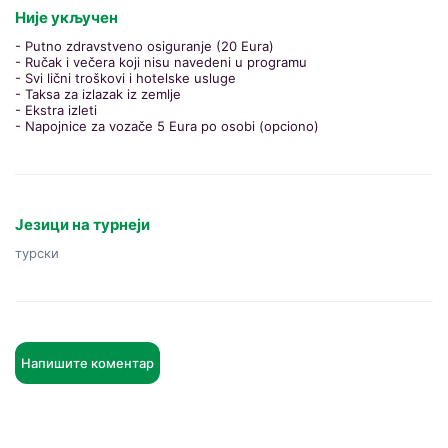
Није укључен
- Putno zdravstveno osiguranje (20 Eura)
- Ručak i večera koji nisu navedeni u programu
- Svi lični troškovi i hotelske usluge
- Taksa za izlazak iz zemlje
- Ekstra izleti
- Napojnice za vozače 5 Eura po osobi (opciono)
Језици на турнеји
турски
Напишите коментар