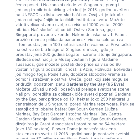
ćemo posetiti Nacionalni orkide vrt Singapura, prvog i 
jedinog tropik-botaničkog vrta koji je 2015. godine uvršten 
na UNESCO-vu listu svetske baštine. Ovaj vrt je takođe 
jedan od najvažnijih botaničkih instituta u svetu. Možete 
videti veličanstveno cvetje sa više od 1000 vrsta i 2000 
hibrida. Naš sledeći cilј će biti Ostrvo Sentosa, gdje 
Singapurci provode vikende. Nakon dolaska na vrh Faber, 
pružiće nam se prilika da panoramski vidimo celo ostrvo 
liftom postavljenim 100 metara iznad nivoa mora. Prva tačka 
na ostrvu će biti Image of Singapore muzej, gde je 
predstavljena 200 godina bogate i šarene istorije Singapura. 
Sledeća destinacija je Muzej voštanih figura Madame 
Tussauds, gde možete postati deo priče sa više od 80 
voštanih figura poznatih ličnosti iz Azije, Holivuda, Bolivuda i 
još mnogo toga. Posle ture, dobićete slobodno vreme za 
odmor i istraživanje ostrva. Uveče, gosti koji žele mogu se 
pridružiti dodatnom izletu 
Gardens by the Bay (65 Evra)
. 
Možete uživati u noći i posećivati prelepe svetlosne scene. 
Naš prvi odredište za obilazak biće svetski poznati Gardens 
by the Bay, park prirode od 101 hektar (oko 250 hektara) u 
centralnom delu Singapura, pored Marina rezervoara. Park se 
sastoji od tri obalne bašte: Bay South Garden (Južna 
Marina), Bay East Garden (Istočna Marina) i Bay Central 
Garden (Srednja i Kallang). Najveći vrt, Bay South Garden, 
dizajnirao je Grant Associates i prostire se na 54 hektara 
(oko 130 hektara). Flower Dome je najveća staklena 
staklenka na svetu. U 2018. godini park je postavio svetski 
rekord, sa 50 miliona posetilaca. Posle ture transfer do 