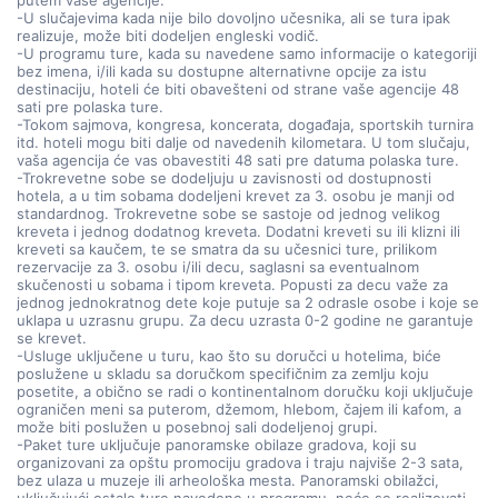
putem vaše agencije.
-U slučajevima kada nije bilo dovoljno učesnika, ali se tura ipak
realizuje, može biti dodeljen engleski vodič.
-U programu ture, kada su navedene samo informacije o kategoriji
bez imena, i/ili kada su dostupne alternativne opcije za istu
destinaciju, hoteli će biti obavešteni od strane vaše agencije 48
sati pre polaska ture.
-Tokom sajmova, kongresa, koncerata, događaja, sportskih turnira
itd. hoteli mogu biti dalje od navedenih kilometara. U tom slučaju,
vaša agencija će vas obavestiti 48 sati pre datuma polaska ture.
-Trokrevetne sobe se dodeljuju u zavisnosti od dostupnosti
hotela, a u tim sobama dodeljeni krevet za 3. osobu je manji od
standardnog. Trokrevetne sobe se sastoje od jednog velikog
kreveta i jednog dodatnog kreveta. Dodatni kreveti su ili klizni ili
kreveti sa kaučem, te se smatra da su učesnici ture, prilikom
rezervacije za 3. osobu i/ili decu, saglasni sa eventualnom
skučenosti u sobama i tipom kreveta. Popusti za decu važe za
jednog jednokratnog dete koje putuje sa 2 odrasle osobe i koje se
uklapa u uzrasnu grupu. Za decu uzrasta 0-2 godine ne garantuje
se krevet.
-Usluge uključene u turu, kao što su doručci u hotelima, biće
poslužene u skladu sa doručkom specifičnim za zemlju koju
posetite, a obično se radi o kontinentalnom doručku koji uključuje
ograničen meni sa puterom, džemom, hlebom, čajem ili kafom, a
može biti poslužen u posebnoj sali dodeljenoj grupi.
-Paket ture uključuje panoramske obilaze gradova, koji su
organizovani za opštu promociju gradova i traju najviše 2-3 sata,
bez ulaza u muzeje ili arheološka mesta. Panoramski obilažci,