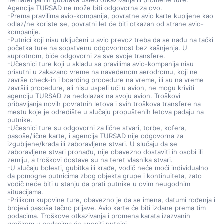
nematerijalnih gubitaka usled otkazivanja ili promene ture.
Agencija TURSAD ne može biti odgovorna za ovo.
-Prema pravilima avio-kompanija, povratne avio karte kupljene kao
odlaz/ne koriste se, povratni let će biti otkazan od strane avio-
kompanije.
-Putnici koji nisu uključeni u avio prevoz treba da se nađu na tački
početka ture na sopstvenu odgovornost bez kašnjenja. U
suprotnom, biće odgovorni za sve svoje transfere.
-Učesnici ture koji u skladu sa pravilima avio-kompanija nisu
prisutni u zakazano vreme na navedenom aerodromu, koji ne
završe check-in i boarding procedure na vreme, ili su na vreme
završili procedure, ali nisu uspeli ući u avion, ne mogu kriviti
agenciju TURSAD za nedolazak na svoju avion. Troškovi
pribavljanja novih povratnih letova i svih troškova transfere na
mestu koje je odredište u slučaju propuštenih letova padaju na
putnike.
-Učesnici ture su odgovorni za lične stvari, torbe, kofera,
pasoše/lične karte, i agencija TURSAD nije odgovorna za
izgubljene/krađa ili zaboravljene stvari. U slučaju da se
zaboravljene stvari pronađu, nije obavezno dostaviti ih osobi ili
zemlju, a troškovi dostave su na teret vlasnika stvari.
-U slučaju bolesti, gubitka ili krađe, vodič neće moći individualno
da pomogne putnicima zbog objekta grupe i kontinuiteta, zato
vodič neće biti u stanju da prati putnike u ovim neugodnim
situacijama.
-Prilikom kupovine ture, obavezno je da se imena, datumi rođenja i
brojevi pasoša tačno prijave. Avio karte će biti izdane prema tim
podacima. Troškove otkazivanja i promena karata izazvanih