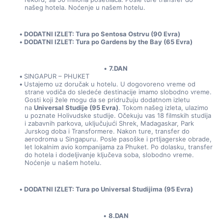
našeg hotela. Noćenje u našem hotelu.
DODATNI IZLET: Tura po Sentosa Ostrvu (90 Evra)
DODATNI IZLET: Tura po Gardens by the Bay (65 Evra)
7.DAN
SINGAPUR – PHUKET
Ustajemo uz doručak u hotelu. U dogovoreno vreme od 
strane vodiča do sledeće destinacije imamo slobodno vreme. 
Gosti koji žele mogu da se pridružuju dodatnom izletu 
na 
Universal Studije (95 Evra)
. Tokom našeg izleta, ulazimo 
u poznate Holivudske studije. Očekuju vas 18 filmskih studija 
i zabavnih parkova, uključujući Shrek, Madagaskar, Park 
Jurskog doba i Transformere. Nakon ture, transfer do 
aerodroma u Singapuru. Posle pasoške i prtljagerske obrade, 
let lokalnim avio kompanijama za Phuket. Po dolasku, transfer 
do hotela i dodeljivanje ključeva soba, slobodno vreme. 
Noćenje u našem hotelu.
DODATNI IZLET: Tura po Universal Studijima (95 Evra)
8.DAN