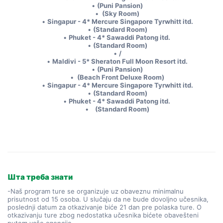
(Puni Pansion)
 (Sky Room)
Singapur - 4* Mercure Singapore Tyrwhitt itd.
(Standard Room)
Phuket - 4* Sawaddi Patong itd. 
(Standard Room)
/
Maldivi - 5* Sheraton Full Moon Resort itd.
(Puni Pansion)
 (Beach Front Deluxe Room)
Singapur - 4* Mercure Singapore Tyrwhitt itd.
(Standard Room)
Phuket - 4* Sawaddi Patong itd. 
   (Standard Room)
Шта треба знати
-Naš program ture se organizuje uz obaveznu minimalnu
prisutnost od 15 osoba. U slučaju da ne bude dovoljno učesnika,
poslednji datum za otkazivanje biće 21 dan pre polaska ture. O
otkazivanju ture zbog nedostatka učesnika bićete obavešteni