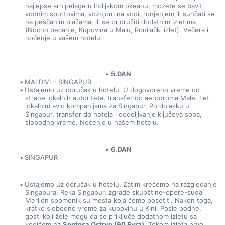
najlepše arhipelage u Indijskom okeanu, možete se baviti 
vodnim sportovima, vožnjom na vodi, ronjenjem ili sunčati se 
na peščanim plažama, ili se pridružiti dodatnim izletima 
(Noćno pecanje, Kupovina u Malu, Ronilački izlet). Večera i 
noćenje u vašem hotelu.
5.DAN
MALDIVI – SINGAPUR
Ustajemo uz doručak u hotelu. U dogovoreno vreme od 
strane lokalnih autoriteta, transfer do aerodroma Male. Let 
lokalnim avio kompanijama za Singapur. Po dolasku u 
Singapur, transfer do hotela i dodeljivanje ključeva soba, 
slobodno vreme. Noćenje u našem hotelu.
6.DAN
SINGAPUR
Ustajemo uz doručak u hotelu. Zatim krećemo na razgledanje 
Singapura. Reka Singapur, zgrade skupštine-opere-suda i 
Merlion spomenik su mesta koja ćemo posetiti. Nakon toga, 
kratko slobodno vreme za kupovinu u Kini. Posle podne, 
gosti koji žele mogu da se priključe dodatnom izletu sa 
vodičem na 
Sentosa Ostrvo (90 Evra)
. Tokom izleta prvo 