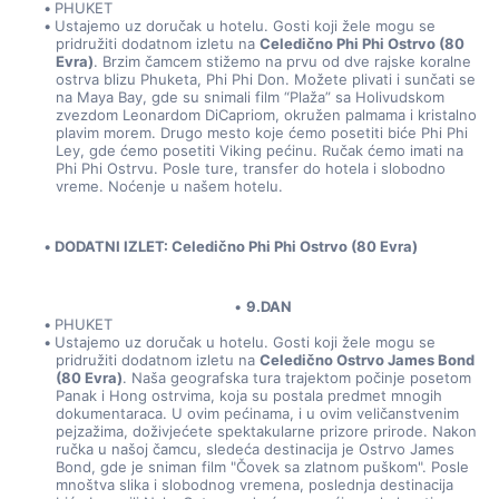
PHUKET
Ustajemo uz doručak u hotelu. Gosti koji žele mogu se 
pridružiti dodatnom izletu na 
Celedično Phi Phi Ostrvo (80 
Evra)
. Brzim čamcem stižemo na prvu od dve rajske koralne 
ostrva blizu Phuketa, Phi Phi Don. Možete plivati i sunčati se 
na Maya Bay, gde su snimali film “Plaža” sa Holivudskom 
zvezdom Leonardom DiCapriom, okružen palmama i kristalno 
plavim morem. Drugo mesto koje ćemo posetiti biće Phi Phi 
Ley, gde ćemo posetiti Viking pećinu. Ručak ćemo imati na 
Phi Phi Ostrvu. Posle ture, transfer do hotela i slobodno 
vreme. Noćenje u našem hotelu.
DODATNI IZLET: Celedično Phi Phi Ostrvo (80 Evra)
9.DAN
PHUKET
Ustajemo uz doručak u hotelu. Gosti koji žele mogu se 
pridružiti dodatnom izletu na 
Celedično Ostrvo James Bond 
(80 Evra)
. Naša geografska tura trajektom počinje posetom 
Panak i Hong ostrvima, koja su postala predmet mnogih 
dokumentaraca. U ovim pećinama, i u ovim veličanstvenim 
pejzažima, doživjećete spektakularne prizore prirode. Nakon 
ručka u našoj čamcu, sledeća destinacija je Ostrvo James 
Bond, gde je sniman film "Čovek sa zlatnom puškom". Posle 
mnoštva slika i slobodnog vremena, poslednja destinacija 