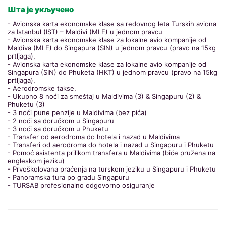
Шта је укључено
- Avionska karta ekonomske klase sa redovnog leta Turskih aviona
za Istanbul (IST) – Maldivi (MLE) u jednom pravcu
- Avionska karta ekonomske klase za lokalne avio kompanije od
Maldiva (MLE) do Singapura (SIN) u jednom pravcu (pravo na 15kg
prtljaga),
- Avionska karta ekonomske klase za lokalne avio kompanije od
Singapura (SIN) do Phuketa (HKT) u jednom pravcu (pravo na 15kg
prtljaga),
- Aerodromske takse,
- Ukupno 8 noći za smeštaj u Maldivima (3) & Singapuru (2) &
Phuketu (3)
- 3 noći pune penzije u Maldivima (bez pića)
- 2 noći sa doručkom u Singapuru
- 3 noći sa doručkom u Phuketu
- Transfer od aerodroma do hotela i nazad u Maldivima
- Transferi od aerodroma do hotela i nazad u Singapuru i Phuketu
- Pomoć asistenta prilikom transfera u Maldivima (biće pružena na
engleskom jeziku)
- Prvoškolovana praćenja na turskom jeziku u Singapuru i Phuketu
- Panoramska tura po gradu Singapuru
- TURSAB profesionalno odgovorno osiguranje