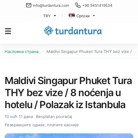
info@turdantura.com
+90 5451419534
TRY
Српски
Насловна страна
Maldivi Singapur Phuket Tura THY bez vize / 8 n
Maldivi Singapur Phuket Tura
THY bez vize / 8 noćenja u
hotelu / Polazak iz Istanbula
10 ноћ 11 дана
Besplatan povraćaj
Резервишите одмах, платите касније