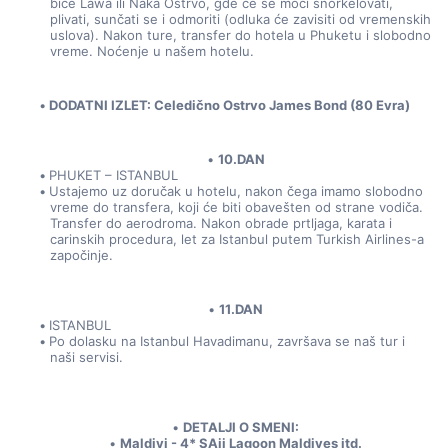
biće Lawa ili Naka Ostrvo, gde će se moći snorkelovati, 
plivati, sunčati se i odmoriti (odluka će zavisiti od vremenskih 
uslova). Nakon ture, transfer do hotela u Phuketu i slobodno 
vreme. Noćenje u našem hotelu.
DODATNI IZLET: Celedično Ostrvo James Bond (80 Evra)
10.DAN
PHUKET – ISTANBUL
Ustajemo uz doručak u hotelu, nakon čega imamo slobodno 
vreme do transfera, koji će biti obavešten od strane vodiča. 
Transfer do aerodroma. Nakon obrade prtljaga, karata i 
carinskih procedura, let za Istanbul putem Turkish Airlines-a 
započinje.
11.DAN
ISTANBUL
Po dolasku na Istanbul Havadimanu, završava se naš tur i 
naši servisi.
DETALJI O SMENI:
Maldivi - 4* SAii Lagoon Maldives itd.