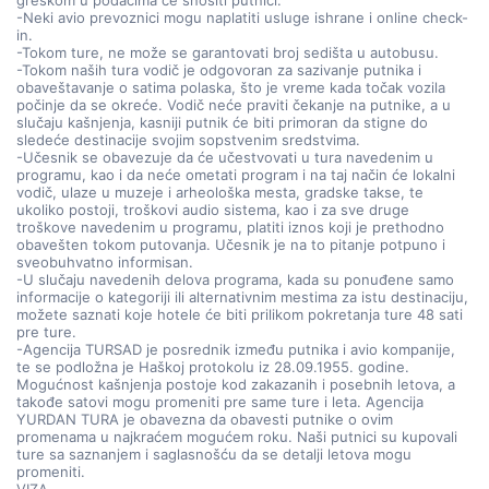
greškom u podacima će snositi putnici.
-Neki avio prevoznici mogu naplatiti usluge ishrane i online check-
in.
-Tokom ture, ne može se garantovati broj sedišta u autobusu.
-Tokom naših tura vodič je odgovoran za sazivanje putnika i
obaveštavanje o satima polaska, što je vreme kada točak vozila
počinje da se okreće. Vodič neće praviti čekanje na putnike, a u
slučaju kašnjenja, kasniji putnik će biti primoran da stigne do
sledeće destinacije svojim sopstvenim sredstvima.
-Učesnik se obavezuje da će učestvovati u tura navedenim u
programu, kao i da neće ometati program i na taj način će lokalni
vodič, ulaze u muzeje i arheološka mesta, gradske takse, te
ukoliko postoji, troškovi audio sistema, kao i za sve druge
troškove navedenim u programu, platiti iznos koji je prethodno
obavešten tokom putovanja. Učesnik je na to pitanje potpuno i
sveobuhvatno informisan.
-U slučaju navedenih delova programa, kada su ponuđene samo
informacije o kategoriji ili alternativnim mestima za istu destinaciju,
možete saznati koje hotele će biti prilikom pokretanja ture 48 sati
pre ture.
-Agencija TURSAD je posrednik između putnika i avio kompanije,
te se podložna je Haškoj protokolu iz 28.09.1955. godine.
Mogućnost kašnjenja postoje kod zakazanih i posebnih letova, a
takođe satovi mogu promeniti pre same ture i leta. Agencija
YURDAN TURA je obavezna da obavesti putnike o ovim
promenama u najkraćem mogućem roku. Naši putnici su kupovali
ture sa saznanjem i saglasnošću da se detalji letova mogu
promeniti.