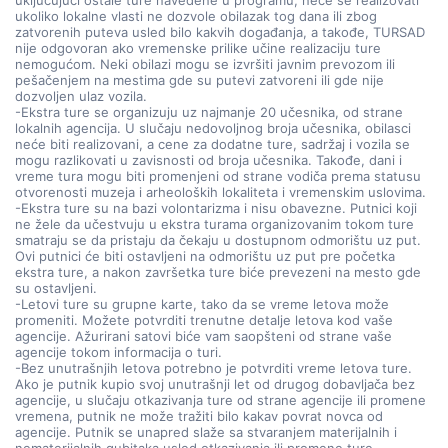
uključujući ostale ture navedene u programu, neće se realizovati
ukoliko lokalne vlasti ne dozvole obilazak tog dana ili zbog
zatvorenih puteva usled bilo kakvih događanja, a takođe, TURSAD
nije odgovoran ako vremenske prilike učine realizaciju ture
nemogućom. Neki obilazi mogu se izvršiti javnim prevozom ili
pešačenjem na mestima gde su putevi zatvoreni ili gde nije
dozvoljen ulaz vozila.
-Ekstra ture se organizuju uz najmanje 20 učesnika, od strane
lokalnih agencija. U slučaju nedovoljnog broja učesnika, obilasci
neće biti realizovani, a cene za dodatne ture, sadržaj i vozila se
mogu razlikovati u zavisnosti od broja učesnika. Takođe, dani i
vreme tura mogu biti promenjeni od strane vodiča prema statusu
otvorenosti muzeja i arheoloških lokaliteta i vremenskim uslovima.
-Ekstra ture su na bazi volontarizma i nisu obavezne. Putnici koji
ne žele da učestvuju u ekstra turama organizovanim tokom ture
smatraju se da pristaju da čekaju u dostupnom odmorištu uz put.
Ovi putnici će biti ostavljeni na odmorištu uz put pre početka
ekstra ture, a nakon završetka ture biće prevezeni na mesto gde
su ostavljeni.
-Letovi ture su grupne karte, tako da se vreme letova može
promeniti. Možete potvrditi trenutne detalje letova kod vaše
agencije. Ažurirani satovi biće vam saopšteni od strane vaše
agencije tokom informacija o turi.
-Bez unutrašnjih letova potrebno je potvrditi vreme letova ture.
Ako je putnik kupio svoj unutrašnji let od drugog dobavljača bez
agencije, u slučaju otkazivanja ture od strane agencije ili promene
vremena, putnik ne može tražiti bilo kakav povrat novca od
agencije. Putnik se unapred slaže sa stvaranjem materijalnih i