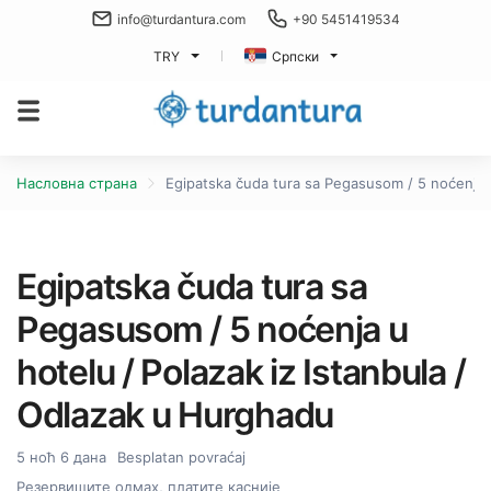
info@turdantura.com
+90 5451419534
TRY
Српски
Насловна страна
Egipatska čuda tura sa Pegasusom / 5 noćenja u
Egipatska čuda tura sa
Pegasusom / 5 noćenja u
hotelu / Polazak iz Istanbula /
Odlazak u Hurghadu
5 ноћ 6 дана
Besplatan povraćaj
Резервишите одмах, платите касније