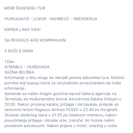
MISIR ŠAHESERLI TUR  

HURGADA(3) - LUXOR - KAHIRE(2) - ISKENDERIJA  

KAPIDA LAKO VIZA!  

SA PEGASUS AVIO KOMPANIJOM  

5 NOĆI 6 DANA  

1.Dan  

ISTANBUL – HURGHADA  

VAŽNA BELIŠKA:  

Informacije o letu mogu se menjati prema datumima tura. Molimo 
putnike koji kupuju karte sa unutrašnjim povezivanjem da traže 
informacije.  

Sastanak sa našim dragim gostima ispred šaltera agencije na 
Terminalu za međunarodne letove Aerodroma Sabiha Gökçen u 
20:00. Nakon procesa karata, prtljaga i ukrcavanja, polazak sa 
redovnim letom Pegasus Airlines PC620 u 22:45 ka Hurghadi. 
Stizanje sledećeg dana u 01:25 po lokalnom vremenu, nakon 
preuzimanja prtljaga i obrade vize, transfer do hotela našim 
posebnim autobusom. Nakon prijave u hotel, smeštaj u sobe.  
