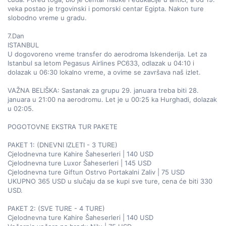
veka postao je trgovinski i pomorski centar Egipta. Nakon ture 
slobodno vreme u gradu.  

7.Dan  

ISTANBUL  

U dogovoreno vreme transfer do aerodroma Iskenderija. Let za 
Istanbul sa letom Pegasus Airlines PC633, odlazak u 04:10 i 
dolazak u 06:30 lokalno vreme, a ovime se završava naš izlet.  

VAŽNA BELIŠKA: Sastanak za grupu 29. januara treba biti 28. 
januara u 21:00 na aerodromu. Let je u 00:25 ka Hurghadi, dolazak 
u 02:05.  

POGOTOVNE EKSTRA TUR PAKETE  

PAKET 1: (DNEVNI IZLETI - 3 TURE)  

Cjelodnevna ture Kahire Šaheserleri | 140 USD  

Cjelodnevna ture Luxor Šaheserleri | 145 USD  

Cjelodnevna ture Giftun Ostrvo Portakalni Zaliv | 75 USD  

UKUPNO 365 USD u slučaju da se kupi sve ture, cena će biti 330 
USD.  

PAKET 2: (SVE TURE - 4 TURE)  

Cjelodnevna ture Kahire Šaheserleri | 140 USD  
