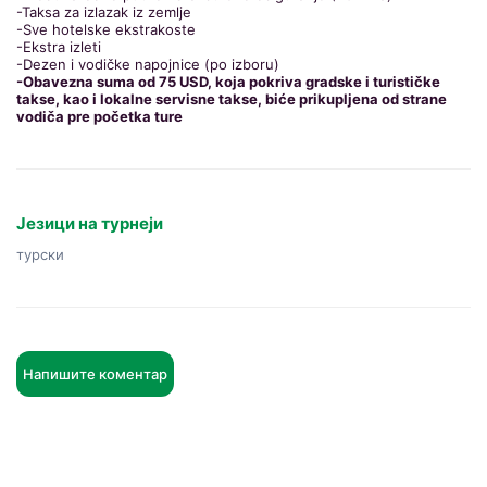
-Taksa za izlazak iz zemlje
-Sve hotelske ekstrakoste
-Ekstra izleti
-Dezen i vodičke napojnice (po izboru)
-Obavezna suma od 75 USD, koja pokriva gradske i turističke
takse, kao i lokalne servisne takse, biće prikupljena od strane
vodiča pre početka ture
Језици на турнеји
турски
Напишите коментар