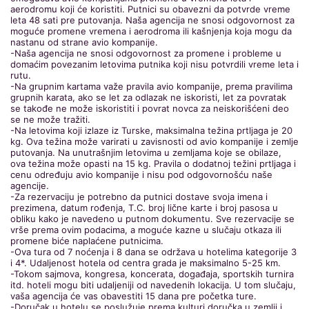
aerodromu koji će koristiti. Putnici su obavezni da potvrde vreme
leta 48 sati pre putovanja. Naša agencija ne snosi odgovornost za
moguće promene vremena i aerodroma ili kašnjenja koja mogu da
nastanu od strane avio kompanije.
-Naša agencija ne snosi odgovornost za promene i probleme u
domaćim povezanim letovima putnika koji nisu potvrdili vreme leta i
rutu.
-Na grupnim kartama važe pravila avio kompanije, prema pravilima
grupnih karata, ako se let za odlazak ne iskoristi, let za povratak
se takođe ne može iskoristiti i povrat novca za neiskorišćeni deo
se ne može tražiti.
-Na letovima koji izlaze iz Turske, maksimalna težina prtljaga je 20
kg. Ova težina može varirati u zavisnosti od avio kompanije i zemlje
putovanja. Na unutrašnjim letovima u zemljama koje se obilaze,
ova težina može opasti na 15 kg. Pravila o dodatnoj težini prtljaga i
cenu određuju avio kompanije i nisu pod odgovornošću naše
agencije.
-Za rezervaciju je potrebno da putnici dostave svoja imena i
prezimena, datum rođenja, T.C. broj lične karte i broj pasosa u
obliku kako je navedeno u putnom dokumentu. Sve rezervacije se
vrše prema ovim podacima, a moguće kazne u slučaju otkaza ili
promene biće naplaćene putnicima.
-Ova tura od 7 noćenja i 8 dana se održava u hotelima kategorije 3
i 4*. Udaljenost hotela od centra grada je maksimalno 5-25 km.
-Tokom sajmova, kongresa, koncerata, događaja, sportskih turnira
itd. hoteli mogu biti udaljeniji od navedenih lokacija. U tom slučaju,
vaša agencija će vas obavestiti 15 dana pre početka ture.
-Doručak u hotelu se poslužuje prema kulturi doručka u zemlji i