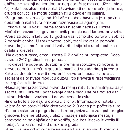
obično se sastoji od kontinentalnog doručka; maslac, džem, hleb,
čaj, kafa i bezalkoholni napici. U zavisnosti od opterećenja hotela,
grupni doručci se mogu posluživati u odvojenim salama.
-Za grupne rezervacije od 10 i više osoba obavezna je kupovina
dodatnih paketa tura prilikom rezervacije sa agencijom.
-Tokom ture, u vozilu nema toplih i hladnih napitaka i užine.
Međutim, vozač i njegov pomoćnik prodaju napitke unutar vozila.
-Cena za decu mlađu od 12 godina važi samo ako borave u sobi sa
2 odrasle osobe. U trokrevetnoj sobi, treći krevet je pomoćni
krevet koji se može otvoriti i zatvoriti, i nije iste udobnosti kao
ostala 2 kreveta.
-Na ekstra turama, deca uzrasta 0-2 godine su besplatna. Deca
uzrasta 2-12 godina imaju popust.
-Trokrevetne sobe su dostupne prema raspoloživosti hotela, a
krevet dodeljen trećem gostu je manji od standardnog kreveta.
Kako su dodatni kreveti otvoreni i zatvoreni, učesnici ture su
saglasni da prihvate moguću gužvu i tip kreveta u rezervacijama
trećeg člana ili deteta.
-Naša agencija zadržava pravo da menja rutu ture smatrajući da je
sadržaj isti. Ture za upoznavanje grada mogu se realizovati dan
nakon dolaska u zavisnosti od vremena dolaska.
-Imena hotela se daju u obliku „i slično“. Informacije o hotelu u
kojem će se boraviti biće dostavljene 2-3 dana pre početka ture.
-Panoramske ture po gradu su ture organizovane za opšti pregled
gradova, koje ne uključuju ulaz u muzeje i istorijska mesta, a
sprovode se sa objašnjenjem vodiča, bilo bez izlaska iz vozila ili
hodajući, u zavisnosti od strukture grada.
-Agencija nije odgovorna za neuspeh turâ izvan svojih kontrola