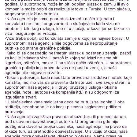
godina. U suprotnom, može im biti odbijen ulazak u zemlju ili avio
kompanija može odbiti da realizuje letove iz Turske. U tom slučaju,
odgovornost leži na putniku.
-Naša agencija je samo posrednik između naših klijenata i
konzulata i ne snosi odgovornost u slučajevima kada vizu ne
odobre iz bilo kog razloga, kao ni u slučaju otkaza, jer se takse za
vizu i osiguranje ne vraćaju.
-Vizu treba dobiti od konzulata zemlje u kojoj se najviše boravi. U
suprotnom, naša agencija nije odgovorna za nepropuštanje
putnika od strane granične policije.
-Kako bi se obezbedio nesmetan ulazak u posetenu zemlju, pasoš
za koji je izdavana viza ili pasoš iz kojeg se izlazi ne sme biti
izgreban, oštećen, mokar ili na sličan način oštećen. U suprotnom,
granična policija ima pravo da vas ne pusti u zemlju, a naša
agencija nije odgovorna za to.
-Tokom putovanja, kada napuštate prevozna sredstva i hotele koje
koristite, molimo vas da proverite da li ste uzeli sve svoje stvari, u
suprotnom, naša agencija ili drugi pružatelji usluga (lokalna
agencija, hotel, autobuska kompanija itd.) nisu odgovorni za
izgubljene stvari.
-U slučajevima kada maloljetna deca ne putuju sa jednim ili oba
roditelja, neophodno je da imaju pismenu saglasnost prilikom
putovanja.
-Naša agencija zadržava pravo da otkaže turu ili promeni datum,
pod uslovom obaveštavanja putnika. U programima gde nije
postignuta dovoljna brojka učesnika, naša agencija ima pravo da
otkaže turu uz prethodno obaveštavanje. U slučaju otkaza, naša
agencija mora obaveštavati direktno o otkazu. Nema prava na