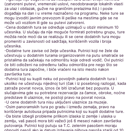
(zatvoreni putevi, vremenski uslovi, neodobravanje lokalnih vlasti
za ulaz i obilazak, gužve na graničnim prelazima itd.) i posle
događaja na dan i u vreme naznačeno na programu. Neke ture se
mogu izvoditi javnim prevozom ili peške na mestima gde se ne
može ući vozilom ili gde su putevi zatvoreni.
-Cena dodatnih tura se određuje uzimajući u obzir minimum 10
učesnika. U slučaju da nije moguće formirati potrebnu grupu, ture
možda neće moći da se realizuju ili se cene dodatnih tura mogu
promeniti u zavisnosti od sadržaja, korišćenih vozila i broja
učesnika.
-Dodatne ture zavise od želje učesnika. Putnici koji ne žele da
učestvuju u dodatnim turama organizovanim na putu smatraće se
pristalima da sačekaju na odmorištu koje odredi vodič. Ovi putnici
će biti odloženi na određenu tačku odmorišta pre nego što se
dodatna tura započne, i biće vraćeni na isto mesto nakon
završetka ture.
-Putnici koji su kupili neku od povoljnih paketa dodatnih tura i
ukoliko ne učestvuju nijednoj turi (čak i iz posebnog razloga), kada
zatraže povrat novca, iznos će biti izračunat bez popusta. U
slučajevima gde su potrebne rezervacije za čamce, obroke, noćne
predstave ili ulaznice, ne postoji pravo na povrat novca.
-U cene dodatnih tura nisu uključeni ulaznice za muzeje.
-Osim panoramskih tura po gradu i između zemalja, pravo na
korišćenje autobusa pripada putnicima koji su kupili dodatne ture.
-Da biste izbegli probleme prilikom izlaska iz zemlje i ulaska u
zemlju, vaš pasoš mora biti važeći još 6 meseci nakon završetka
putovanja. Putnici koji putuju sa T.C. zelenim pasošem moraju
obnoviti pasoš ako je datum izdavanja njihova pasoša stariji od 10