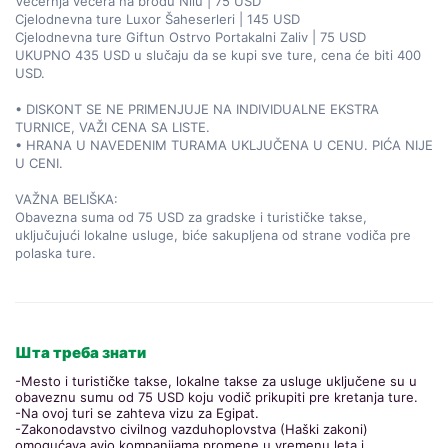
Večernja večera na brodu Nilu | 75 USD  

Cjelodnevna ture Luxor Šaheserleri | 145 USD  

Cjelodnevna ture Giftun Ostrvo Portakalni Zaliv | 75 USD  

UKUPNO 435 USD u slučaju da se kupi sve ture, cena će biti 400 
USD.  

• DISKONT SE NE PRIMENJUJE NA INDIVIDUALNE EKSTRA 
TURNICE, VAŽI CENA SA LISTE.  

• HRANA U NAVEDENIM TURAMA UKLJUČENA U CENU. PIĆA NIJE 
U CENI.  

VAŽNA BELIŠKA:  

Obavezna suma od 75 USD za gradske i turističke takse, 
uključujući lokalne usluge, biće sakupljena od strane vodiča pre 
polaska ture.
Шта треба знати
-Mesto i turističke takse, lokalne takse za usluge uključene su u
obaveznu sumu od 75 USD koju vodič prikupiti pre kretanja ture.
-Na ovoj turi se zahteva vizu za Egipat.
-Zakonodavstvo civilnog vazduhoplovstva (Haški zakoni)
omogućava avio kompanijama promene u vremenu leta i