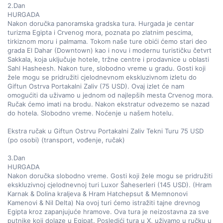
2.Dan  

HURGADA  

Nakon doručka panoramska gradska tura. Hurgada je centar 
turizma Egipta i Crvenog mora, poznata po zlatnim pescima, 
tirkiznom moru i palmama. Tokom naše ture obići ćemo stari deo 
grada El Dahar (Downtown) kao i novu i modernu turističku četvrt 
Sakkala, koja uključuje hotele, tržne centre i prodavnice u oblasti 
Sahl Hasheesh. Nakon ture, slobodno vreme u gradu. Gosti koji 
žele mogu se pridružiti cjelodnevnom ekskluzivnom izletu do 
Giftun Ostrva Portakalni Zaliv (75 USD). Ovaj izlet će nam 
omogućiti da uživamo u jednom od najlepših mesta Crvenog mora. 
Ručak ćemo imati na brodu. Nakon ekstratur odvezemo se nazad 
do hotela. Slobodno vreme. Noćenje u našem hotelu.  

Ekstra ručak u Giftun Ostrvu Portakalni Zaliv Tekni Turu 75 USD 
(po osobi) (transport, vođenje, ručak)  

3.Dan  

HURGADA  

Nakon doručka slobodno vreme. Gosti koji žele mogu se pridružiti 
ekskluzivnoj cjelodnevnoj turi Luxor Šaheserleri (145 USD). (Hram 
Karnak & Dolina kraljeva & Hram Hatchepsut & Memnonovi 
Kamenovi & Nil Delta) Na ovoj turi ćemo istražiti tajne drevnog 
Egipta kroz zapanjujuće hramove. Ova tura je neizostavna za sve 
putnike koji dolaze u Egipat. Posledići tura u X, uživamo u ručku u 