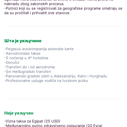
naknadu zbog zakonskih procesa.
-Putnici koji su se registrovali za geografske programe smatraju se
da su pročitali i prihvatili ove stavove.
Шта је укључено
-Pegasus aviokompanija avionske karte
-Aerodromske takse
-5 noćenja u 4* hotelima
-Doručci
-Transferi do i od aerodroma
-Svi međugradski transferi
-Panoramski gradski izleti u Aleksandriju, Kairo i Hurghadu
-Profesionalne usluge vodiča na turskom jeziku
Није укључен
-Vizna taksa za Egipat (25 USD)
-Međunarodno putno zdravstveno osiguranje (20 Evra)