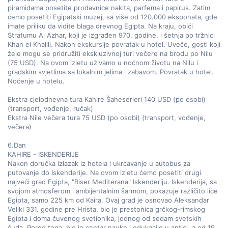
piramidama posetite prodavnice nakita, parfema i papirus. Zatim 
ćemo posetiti Egipatski muzej, sa više od 120.000 eksponata, gde 
imate priliku da vidite blaga drevnog Egipta. Na kraju, obići 
Stratumu Al Azhar, koji je izgrađen 970. godine, i šetnja po tržnici 
Khan el Khalili. Nakon ekskursije povratak u hotel. Uveče, gosti koji 
žele mogu se pridružiti ekskluzivnoj turi večere na brodu po Nilu 
(75 USD). Na ovom izletu uživamo u noćnom životu na Nilu i 
gradskim svjetlima sa lokalnim jelima i zabavom. Povratak u hotel. 
Noćenje u hotelu.  

Ekstra cjelodnevna tura Kahire Šaheserleri 140 USD (po osobi) 
(transport, vođenje, ručak)  

Ekstra Nile večera tura 75 USD (po osobi) (transport, vođenje, 
večera)  

6.Dan  

KAHIRE - ISKENDERIJE  

Nakon doručka izlazak iz hotela i ukrcavanje u autobus za 
putovanje do Iskenderije. Na ovom izletu ćemo posetiti drugi 
najveći grad Egipta, "Biser Mediterana" Iskenderiju. Iskenderija, sa 
svojom atmosferom i ambijentalnim šarmom, pokazuje različito lice 
Egipta, samo 225 km od Kaira. Ovaj grad je osnovao Aleksandar 
Veliki 331. godine pre Hrista, bio je prestonica grčkog-rimskog 
Egipta i doma čuvenog svetionika, jednog od sedam svetskih 
čuda. Pored toga, bio je centar nauke i edukacije u antici, a od 19. 