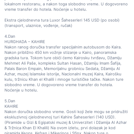
lokalnom restoranu, a nakon toga slobodno vreme. U dogovoreno 
vreme transfer do hotela. Noćenje u hotelu.  

Ekstra cjelodnevna tura Luxor Šaheserleri 145 USD (po osobi) 
(transport, ulaznice, vođenje, ručak)  

4.Dan  

HURGHADA – KAHIRE  

Nakon ranog doručka transfer specijalnim autobusom do Kaira. 
Nakon približno 450 km vožnje stizanje u Kairo, panoramska 
gradska tura. Tokom ture obići ćemo Kairosku tvrđavu, Džamiju 
Mehmet Ali Paše, kompleks Sultan Hasan, Džamiju Imam Šafija, 
Palais Baron Empain, Memorijalnu grobnicu Sedata, Džamiju Al 
Azhar, muzej Islamske istorije, Nacionalni muzej Kaira, Kairošku 
kulu, tržnicu Khan el Khalili i mnoge turističke tačke. Nakon ture 
slobodno vreme. U dogovoreno vreme transfer do hotela. 
Noćenje u hotelu.  

5.Dan  

KAHIRE  

Nakon doručka slobodno vreme. Gosti koji žele mogu se pridružiti 
ekskluzivnoj cjelodnevnoj turi Kahire Šaheserleri (140 USD). 
(Piramide u Gizi & Egipatski muzej & Univerzitet i Džamija Al Azhar 
& Tržnica Khan El Khalili) Na ovom izletu, prvi dolazak je kod 
piramida Keops, Kefren i Mikerinos i Sfinx. Nakon ture o 