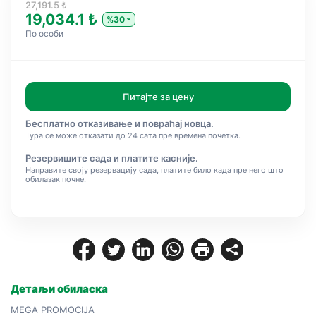
27,191.5 ₺
19,034.1 ₺
%30
По особи
Питајте за цену
Бесплатно отказивање и повраћај новца.
Тура се може отказати до 24 сата пре времена почетка.
Резервишите сада и платите касније.
Направите своју резервацију сада, платите било када пре него што
обилазак почне.
Детаљи обиласка
MEGA PROMOCIJA  
