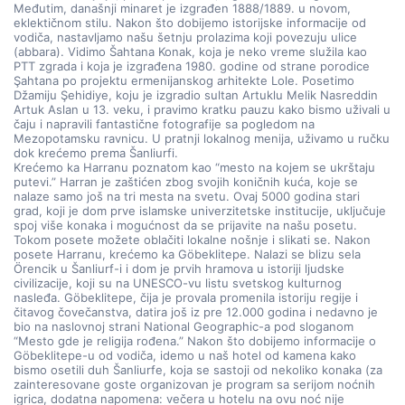
Međutim, današnji minaret je izgrađen 1888/1889. u novom, 
eklektičnom stilu. Nakon što dobijemo istorijske informacije od 
vodiča, nastavljamo našu šetnju prolazima koji povezuju ulice 
(abbara). Vidimo Šahtana Konak, koja je neko vreme služila kao 
PTT zgrada i koja je izgrađena 1980. godine od strane porodice 
Şahtana po projektu ermenijanskog arhitekte Lole. Posetimo 
Džamiju Şehidiye, koju je izgradio sultan Artuklu Melik Nasreddin 
Artuk Aslan u 13. veku, i pravimo kratku pauzu kako bismo uživali u 
čaju i napravili fantastične fotografije sa pogledom na 
Mezopotamsku ravnicu. U pratnji lokalnog menija, uživamo u ručku 
dok krećemo prema Šanliurfi.
Krećemo ka Harranu poznatom kao “mesto na kojem se ukrštaju 
putevi.” Harran je zaštićen zbog svojih koničnih kuća, koje se 
nalaze samo još na tri mesta na svetu. Ovaj 5000 godina stari 
grad, koji je dom prve islamske univerzitetske institucije, uključuje 
spoj više konaka i mogućnost da se prijavite na našu posetu. 
Tokom posete možete oblačiti lokalne nošnje i slikati se. Nakon 
posete Harranu, krećemo ka Göbeklitepe. Nalazi se blizu sela 
Örencik u Šanliurf-i i dom je prvih hramova u istoriji ljudske 
civilizacije, koji su na UNESCO-vu listu svetskog kulturnog 
nasleđa. Göbeklitepe, čija je provala promenila istoriju regije i 
čitavog čovečanstva, datira još iz pre 12.000 godina i nedavno je 
bio na naslovnoj strani National Geographic-a pod sloganom 
“Mesto gde je religija rođena.” Nakon što dobijemo informacije o 
Göbeklitepe-u od vodiča, idemo u naš hotel od kamena kako 
bismo osetili duh Šanliurfe, koja se sastoji od nekoliko konaka (za 
zainteresovane goste organizovan je program sa serijom noćnih 
igrica, dodatna napomena: večera u hotelu na ovu noć nije 