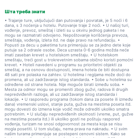
Шта треба знати
• Trajanje ture, uključujući dan putovanja i povratak, je 5 noći i 6
dana, s 3 noćenja u hotelu. Putovanje traje 2 noći. • U našoj turi,
vođenje, prevoz, smeštaj i izleti su u okviru jednog paketa i ne
mogu se razmatrati odvojeno. Nepoštovanje korišćenja prevoza,
smeštaja, vođenja, izleta itd. ne daje pravo na refundaciju. •
Popusti za decu u paketima tura primenjuju se za jedno dete koje
putuje sa 2 odrasle osobe. Deca uzrasta 0-6 godina možda neće
imati zaseban krevet u hotelskom smeštaju. • U hotelskom
smeštaju, treći gost u trokrevetnim sobama obično koristi pomoćni
krevet. • Hoteli navedeni u programu su prioritetni objekti za
smeštaj, a na osnovu dostupnosti, imena hotela će biti dostupna
48 sati pre polaska na zahtev. U hotelima i regijama može doći do
promena, ali uz zadržavanje istog standarda. • Sobe u hotelima su
određene od strane hotela. Nije moguće birati između soba. •
Mesta za odmor mogu se promeniti zbog gužvi, radova ili drugih
nepredviđenih razloga, ali uz zadržavanje istog standarda i
lokacije. • U rasporedu programa (tokom dana za posete ili između
dana) vremenski uslovi, stanje puta, gužva na mestima poseta itd.
mogu dovesti do izmena koje vodič može odrediti ukoliko smatra
potrebnim. • U slučaju nepredviđenih okolnosti (vreme, put, gužve
na mestima poseta itd.) ili ukoliko gosti ne poštuju raspored
vođenja, turizam ne snosi odgovornost za mesta koja se nisu
mogla posetiti. U tom slučaju, nema prava na naknadu. • U svim
našim turama primenjuje se postepeni cenovni sistem. Kako se