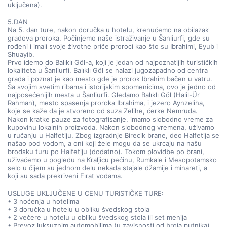
uključena).
5.DAN
Na 5. dan ture, nakon doručka u hotelu, krenućemo na obilazak 
gradova proroka. Počinjemo naše istraživanje u Šanliurfi, gde su 
rođeni i imali svoje životne priče proroci kao što su Ibrahimi, Eyub i 
Shuayib.
Prvo idemo do Balıklı Göl-a, koji je jedan od najpoznatijih turističkih 
lokaliteta u Šanliurfi. Balıklı Göl se nalazi jugozapadno od centra 
grada i poznat je kao mesto gde je prorok Ibrahim bačen u vatru. 
Sa svojim svetim ribama i istorijskim spomenicima, ovo je jedno od 
najposećenijih mesta u Šanliurfi. Gledamo Balıklı Göl (Halil-Ür 
Rahman), mesto spasenja proroka Ibrahima, i jezero Aynzeliha, 
koje se kaže da je stvoreno od suza Zelihe, ćerke Nemruda. 
Nakon kratke pauze za fotografisanje, imamo slobodno vreme za 
kupovinu lokalnih proizvoda. Nakon slobodnog vremena, uživamo 
u ručanju u Halfetiju. Zbog izgradnje Birecik brane, deo Halfetija se 
našao pod vodom, a oni koji žele mogu da se ukrcaju na našu 
brodsku turu po Halfetiju (dodatno). Tokom plovidbe po brani, 
uživaćemo u pogledu na Kraljicu pećinu, Rumkale i Mesopotamsko 
selo u čijem su jednom delu nekada stajale džamije i minareti, a 
koji su sada prekriveni Fırat vodama.
USLUGE UKLJUČENE U CENU TURISTIČKE TURE:
• 3 noćenja u hotelima
• 3 doručka u hotelu u obliku švedskog stola
• 2 večere u hotelu u obliku švedskog stola ili set menija
• Prevoz luksuznim automobilima (u zavisnosti od broja putnika)