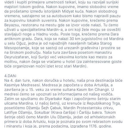
videti i kupiti primejere umetnosti telkari, koju su razvijali surijski 
majstori tokom godina. Nakon kupovine, imamo slobodno vreme 
da prošetamo između istorijskih Midyat kuća. Nakon slobodnog 
vremena, sastajemo se sa autobusom kako bismo napravili pauzu 
za kupovinu lokalnih suvenira. Nakon kupovine, krećemo prema 
Beyazsu, restoranu na mestu gde se izvor vode nalazi. Tu ćemo 
uživati u specijalitetima Mardin-a, a oni koji žele mogu se osvežiti 
stavljajući noge u hladnu vodu. Posle toga, krećemo prema Dara 
antiknom gradu. Dara, koja se nalazi 30 km jugoistočno od Mardina 
u selu Oğuz, jedna je od najvažnijih naseljenih tačaka Starog 
Mesopotamije, koje se sastoji od urezanih građevina i prostire se 
na širokom području. Naša tura završava posetom manastiru 
Deyrulzafaran, koji Surijci već vekovima koriste kao mesto za 
molitvu, nakon čega se vraćamo u hotel (za zainteresovane goste 
biće organizovan noćni izlet kroz stari Mardin).
4.DAN:
Na 4. dan ture, nakon doručka u hotelu, naša prva destinacija biće 
Kasımiye Medresesi. Medresa je započeta u doba Artuklija, a 
završena je u 15. veku za vreme sultana Kasım Ibn Cihangir. U 
medresi ćemo se upoznati sa informacijama od našeg vodiča. 
Zatim se spuštamo do Diyarbakır Kapı i započinjemo šetnju starim 
ulicama Mardina. U našoj šetnji, uz krenuće iz Republikanog Trga, 
posetićemo Džamiju Šejh Çabuk, Mardin Protestantsku crkvu, 
Latifiye Džamiju, Sokulbar (Krava čaršija) i Čaršiju bakra. Tokom 
šetnje obići ćemo Mardin Ulu Džamiju, jedan od arhitektonskih 
primera iz doba Artuklu, koja je poznata po svom rebrastom svodu 
i minaretu i koja je, prema podacima, izgrađena 1176. godine. 