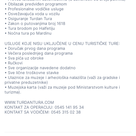
• Obilazak predviđen programom
• Profesionalne vodičke usluge
• Osvežavajuća voda u vozilu
• Osiguranje Turdan Tura
• Zakon o putovanjima broj 1618
• Tura brodom po Halfetiju
• Noćna tura po Mardinu
USLUGE KOJE NISU UKLJUČENE U CENU TURISTIČKE TURE:
• Doručak prvog dana programa
• Večera poslednjeg dana programa
• Sva pića uz obroke
• Ručkovi
• Sve organizacije navedene dodatno
• Sve lične troškovne stavke
• Ulaznice za muzeje i arheološka nalazišta (važi za gradske i 
privatne preduzetnike)
• Muzejska karta (važi za muzeje pod Ministarstvom kulture i 
turizma).
WWW.TURDANTURA.COM
KONTAKT ZA OPERACIJU: 0545 141 95 34
KONTAKT SA VODIČEM: 0545 315 02 38