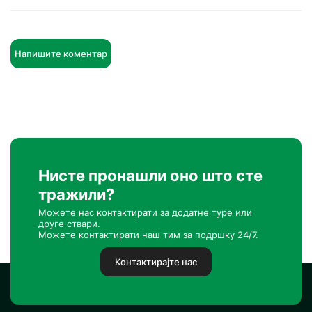
Напишите коментар
Нисте пронашли оно што сте
тражили?
Можете нас контактирати за додатне туре или
друге ствари.
Можете контактирати наш тим за подршку 24/7.
Контактирајте нас