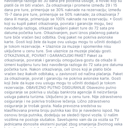
navođenja razloga do 30 dana pre početka usluge, a novac koji su
platili će im biti vraćen. Za otkazivanja i promene između 29 i 15
dana pre ture, primenjuje se 30% naknade na rezervaciju; između
15-7 dana pre ture, primenjuje se 50% naknade; za otkazivanja 7
dana ili manje, primenjuje se 100% naknade na rezervaciju. • Gosti
koji su kupili paket otkazivanja, povrata i garancije mogu, bez
navođenja razloga, otkazati kupljeni paket ture do 72 sata pre
datuma početka ture. Otkazivanjem, puni iznos plaćenog paketa
ture biće vraćen bez odbitka. Ovaj paket ne pokriva avionske
karte. Gosti koji žele da kupe ovu uslugu mogu to učiniti dodajući
je tokom rezervacije. • Ulaznice za muzeje i spomenike nisu
uključene u cenu ture. Sve ulaznice za muzeje plaćaju gosti.
OTKAZIVANJE, POVRAT I GARANCIJSKI PAKET Paket za
otkazivanje, povratak i garanciju omogućava gostu da otkaže ili
izmeni kupljenu turu bez navođenja razloga do 72 sata pre datuma
početka ture. Nakon otkazivanja, celi iznos koji je platio biće
vraćen bez ikakvih odbitaka, u zavisnosti od načina plaćanja. Paket
za otkazivanje, povrat i garanciju ne pokriva avionske karte. Gosti
koji žele da kupe ovu uslugu mogu to učiniti dodajući je tokom
rezervacije. OBAVEZNO PUTNO OSIGURANJE Obavezno putno
osiguranje se pokriva u slučaju bankrota agencije ili neizvršenja
usluga paketa turizma. Uključeno je u cenu ture. Nije zdravstveno
osiguranje i ne pokriva troškove lečenja. Lično zdravstveno
osiguranje je trošak gosta. Naša prevozna sredstva su
klasifikovana prema broju putnika kao što je navedeno ispod. Na
osnovu broja putnika, dodeljuju se sledeći tipovi vozila. U našim
vozilima ne postoje slušalice. Savetujemo vam da za vozila sa TV
jednicama donosite eksterni punjač zbog smanjenja životnog veka