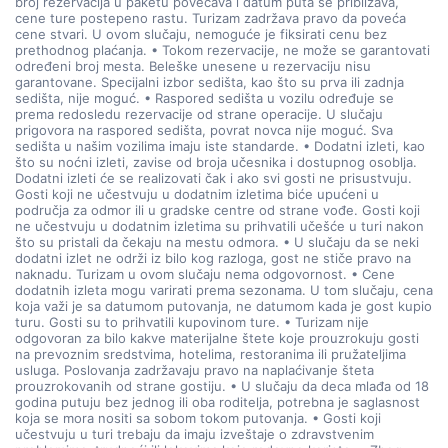
broj rezervacija u paketu povećava i datum puta se približava,
cene ture postepeno rastu. Turizam zadržava pravo da poveća
cene stvari. U ovom slučaju, nemoguće je fiksirati cenu bez
prethodnog plaćanja. • Tokom rezervacije, ne može se garantovati
određeni broj mesta. Beleške unesene u rezervaciju nisu
garantovane. Specijalni izbor sedišta, kao što su prva ili zadnja
sedišta, nije moguć. • Raspored sedišta u vozilu određuje se
prema redosledu rezervacije od strane operacije. U slučaju
prigovora na raspored sedišta, povrat novca nije moguć. Sva
sedišta u našim vozilima imaju iste standarde. • Dodatni izleti, kao
što su noćni izleti, zavise od broja učesnika i dostupnog osoblja.
Dodatni izleti će se realizovati čak i ako svi gosti ne prisustvuju.
Gosti koji ne učestvuju u dodatnim izletima biće upućeni u
područja za odmor ili u gradske centre od strane vođe. Gosti koji
ne učestvuju u dodatnim izletima su prihvatili učešće u turi nakon
što su pristali da čekaju na mestu odmora. • U slučaju da se neki
dodatni izlet ne održi iz bilo kog razloga, gost ne stiče pravo na
naknadu. Turizam u ovom slučaju nema odgovornost. • Cene
dodatnih izleta mogu varirati prema sezonama. U tom slučaju, cena
koja važi je sa datumom putovanja, ne datumom kada je gost kupio
turu. Gosti su to prihvatili kupovinom ture. • Turizam nije
odgovoran za bilo kakve materijalne štete koje prouzrokuju gosti
na prevoznim sredstvima, hotelima, restoranima ili pružateljima
usluga. Poslovanja zadržavaju pravo na naplaćivanje šteta
prouzrokovanih od strane gostiju. • U slučaju da deca mlađa od 18
godina putuju bez jednog ili oba roditelja, potrebna je saglasnost
koja se mora nositi sa sobom tokom putovanja. • Gosti koji
učestvuju u turi trebaju da imaju izveštaje o zdravstvenim