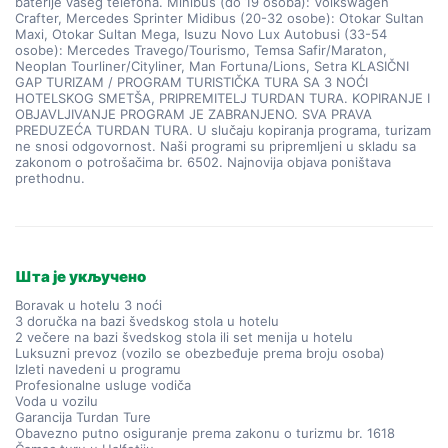
baterije vašeg telefona. Minibus (do 19 osoba): Volkswagen
Crafter, Mercedes Sprinter Midibus (20-32 osobe): Otokar Sultan
Maxi, Otokar Sultan Mega, Isuzu Novo Lux Autobusi (33-54
osobe): Mercedes Travego/Tourismo, Temsa Safir/Maraton,
Neoplan Tourliner/Cityliner, Man Fortuna/Lions, Setra KLASIČNI
GAP TURIZAM / PROGRAM TURISTIČKA TURA SA 3 NOĆI
HOTELSKOG SMETŠA, PRIPREMITELJ TURDAN TURA. KOPIRANJE I
OBJAVLJIVANJE PROGRAM JE ZABRANJENO. SVA PRAVA
PREDUZEĆA TURDAN TURA. U slučaju kopiranja programa, turizam
ne snosi odgovornost. Naši programi su pripremljeni u skladu sa
zakonom o potrošačima br. 6502. Najnovija objava poništava
prethodnu.
Шта је укључено
Boravak u hotelu 3 noći
3 doručka na bazi švedskog stola u hotelu
2 večere na bazi švedskog stola ili set menija u hotelu
Luksuzni prevoz (vozilo se obezbeđuje prema broju osoba)
Izleti navedeni u programu
Profesionalne usluge vodiča
Voda u vozilu
Garancija Turdan Ture
Obavezno putno osiguranje prema zakonu o turizmu br. 1618