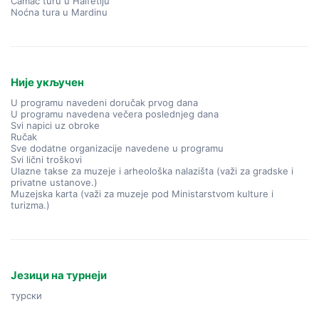
Čamac turu u Halfetiju
Noćna tura u Mardinu
Није укључен
U programu navedeni doručak prvog dana
U programu navedena večera poslednjeg dana
Svi napici uz obroke
Ručak
Sve dodatne organizacije navedene u programu
Svi lični troškovi
Ulazne takse za muzeje i arheološka nalazišta (važi za gradske i
privatne ustanove.)
Muzejska karta (važi za muzeje pod Ministarstvom kulture i
turizma.)
Језици на турнеји
турски