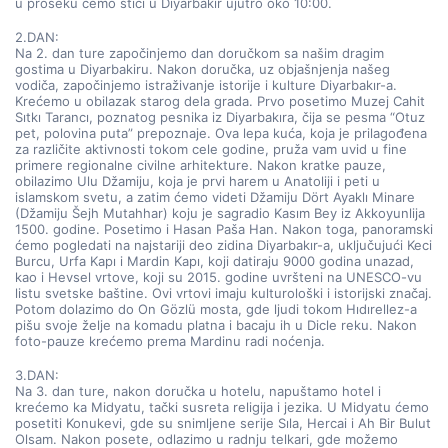
u proseku ćemo stići u Diyarbakır ujutro oko 10:00.
2.DAN:
Na 2. dan ture započinjemo dan doručkom sa našim dragim 
gostima u Diyarbakiru. Nakon doručka, uz objašnjenja našeg 
vodiča, započinjemo istraživanje istorije i kulture Diyarbakır-a. 
Krećemo u obilazak starog dela grada. Prvo posetimo Muzej Cahit 
Sıtkı Tarancı, poznatog pesnika iz Diyarbakıra, čija se pesma “Otuz 
pet, polovina puta” prepoznaje. Ova lepa kuća, koja je prilagođena 
za različite aktivnosti tokom cele godine, pruža vam uvid u fine 
primere regionalne civilne arhitekture. Nakon kratke pauze, 
obilazimo Ulu Džamiju, koja je prvi harem u Anatoliji i peti u 
islamskom svetu, a zatim ćemo videti Džamiju Dört Ayaklı Minare 
(Džamiju Šejh Mutahhar) koju je sagradio Kasım Bey iz Akkoyunlija 
1500. godine. Posetimo i Hasan Paša Han. Nakon toga, panoramski 
ćemo pogledati na najstariji deo zidina Diyarbakır-a, uključujući Keci 
Burcu, Urfa Kapı i Mardin Kapı, koji datiraju 9000 godina unazad, 
kao i Hevsel vrtove, koji su 2015. godine uvršteni na UNESCO-vu 
listu svetske baštine. Ovi vrtovi imaju kulturološki i istorijski značaj. 
Potom dolazimo do On Gözlü mosta, gde ljudi tokom Hıdırellez-a 
pišu svoje želje na komadu platna i bacaju ih u Dicle reku. Nakon 
foto-pauze krećemo prema Mardinu radi noćenja.
3.DAN:
Na 3. dan ture, nakon doručka u hotelu, napuštamo hotel i 
krećemo ka Midyatu, tački susreta religija i jezika. U Midyatu ćemo 
posetiti Konukevi, gde su snimljene serije Sıla, Hercai i Ah Bir Bulut 
Olsam. Nakon posete, odlazimo u radnju telkari, gde možemo 