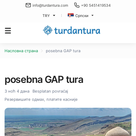
info@turdantura.com
+90 5451419534
TRY
Српски
Насловна страна
posebna GAP tura
posebna GAP tura
3 ноћ 4 дана
Besplatan povraćaj
Резервишите одмах, платите касније