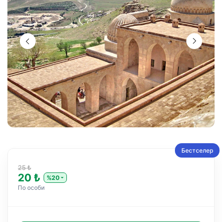
Бестселер
25 ₺
20 ₺
%20
По особи