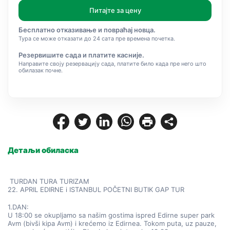
Питајте за цену
Бесплатно отказивање и повраћај новца.
Тура се може отказати до 24 сата пре времена почетка.
Резервишите сада и платите касније.
Направите своју резервацију сада, платите било када пре него што
обилазак почне.
Детаљи обиласка
 TURDAN TURA TURIZAM 
22. APRIL EDIRNE i ISTANBUL POČETNI BUTIK GAP TUR 
1.DAN:
U 18:00 se okupljamo sa našim gostima ispred Edirne super park 
Avm (bivši kipa Avm) i krećemo iz Edirnea. Tokom puta, uz pauze, 