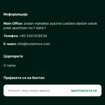
Информације
Main Office:
ünalan mahallesi ayazma caddesi aladdin sokak
polat apartmanı no:1 daire:1
Телефон:
+90 5451419534
Е-маил:
info@turdantura.com
Цорпорате
O nama
Пријавите се на билтен
претплатити се