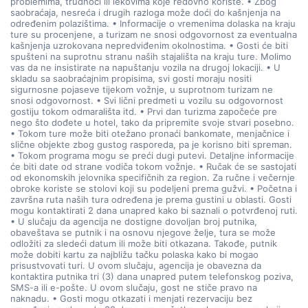
problemima, trudnoći ili lekovima koje redovno koriste. • Zbog
saobraćaja, nesreća i drugih razloga može doći do kašnjenja na
određenim polazištima. • Informacije o vremenima dolaska na kraju
ture su procenjene, a turizam ne snosi odgovornost za eventualna
kašnjenja uzrokovana nepredviđenim okolnostima. • Gosti će biti
spušteni na suprotnu stranu naših stajališta na kraju ture. Molimo
vas da ne insistirate na napuštanju vozila na drugoj lokaciji. • U
skladu sa saobraćajnim propisima, svi gosti moraju nositi
sigurnosne pojaseve tijekom vožnje, u suprotnom turizam ne
snosi odgovornost. • Svi lični predmeti u vozilu su odgovornost
gostiju tokom odmarališta itd. • Prvi dan turizma započeće pre
nego što dođete u hotel, tako da pripremite svoje stvari posebno.
• Tokom ture može biti otežano pronaći bankomate, menjačnice i
slične objekte zbog gustog rasporeda, pa je korisno biti spreman.
• Tokom programa mogu se preći dugi putevi. Detaljne informacije
će biti date od strane vodiča tokom vožnje. • Ručak će se sastojati
od ekonomskih jelovnika specifičnih za region. Za ručne i večernje
obroke koriste se stolovi koji su podeljeni prema gužvi. • Početna i
završna ruta naših tura određena je prema gustini u oblasti. Gosti
mogu kontaktirati 2 dana unapred kako bi saznali o potvrđenoj ruti.
• U slučaju da agencija ne dostigne dovoljan broj putnika,
obaveštava se putnik i na osnovu njegove želje, tura se može
odložiti za sledeći datum ili može biti otkazana. Takođe, putnik
može dobiti kartu za najbližu tačku polaska kako bi mogao
prisustvovati turi. U ovom slučaju, agencija je obavezna da
kontaktira putnika tri (3) dana unapred putem telefonskog poziva,
SMS-a ili e-pošte. U ovom slučaju, gost ne stiče pravo na
naknadu. • Gosti mogu otkazati i menjati rezervaciju bez