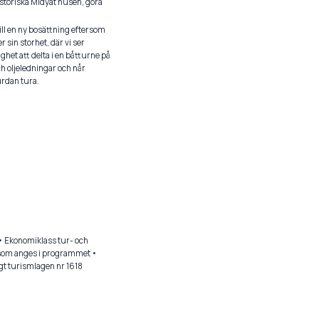
historiska Midyat husen, göra
 till en ny bosättning eftersom
 sin storhet, där vi ser
ghet att delta i en båtturne på
ch oljeledningar och når
urdan tura.
t • Ekonomiklass tur- och
r som anges i programmet •
igt turismlagen nr 1618