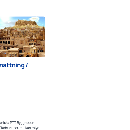
rnattning /
istoriska PTT Byggnaden
 Stads Museum - Kasımiye