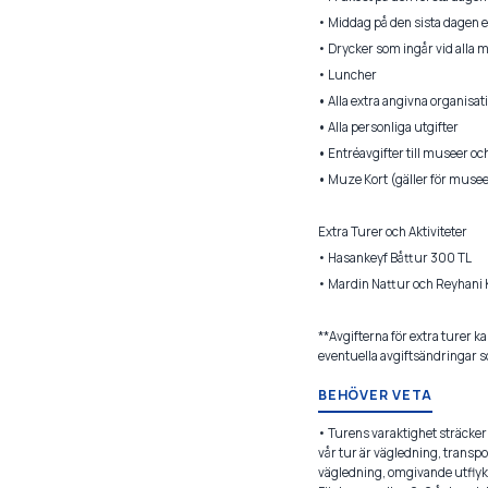
• Middag på den sista dagen 
• Drycker som ingår vid alla m
• Luncher
•
Alla extra angivna organisat
•
Alla personliga utgifter
•
Entréavgifter till museer oc
•
Muze Kort (gäller för musee
Extra Turer och Aktiviteter
• Hasankeyf Båttur 300 TL
• Mardin Nattur och Reyhani K
**Avgifterna för extra turer k
eventuella avgiftsändringar 
BEHÖVER VETA
• Turens varaktighet sträcker 
vår tur är vägledning, transp
vägledning, omgivande utflykte