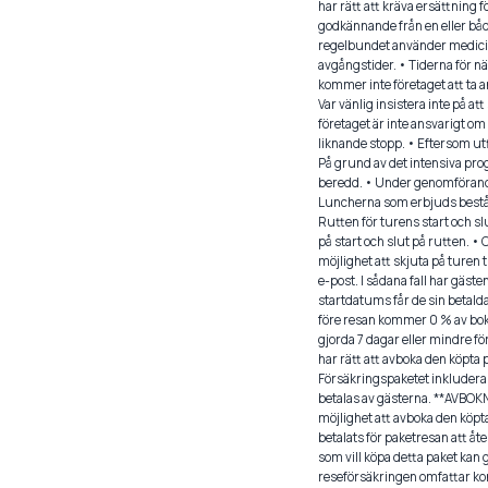
har rätt att kräva ersättning 
godkännande från en eller båd
regelbundet använder medicin 
avgångstider. • Tiderna för n
kommer inte företaget att ta a
Var vänlig insistera inte på at
företaget är inte ansvarigt om
liknande stopp. • Eftersom utf
På grund av det intensiva prog
beredd. • Under genomförande
Luncherna som erbjuds består
Rutten för turens start och sl
på start och slut på rutten. •
möjlighet att skjuta på turen t
e-post. I sådana fall har gäst
startdatums får de sin betald
före resan kommer 0 % av bokn
gjorda 7 dagar eller mindre f
har rätt att avboka den köpta
Försäkringspaketet inkluderar 
betalas av gästerna. **AVBO
möjlighet att avboka den köpt
betalats för paketresan att åt
som vill köpa detta paket k
reseförsäkringen omfattar konk