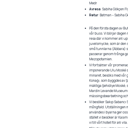
Medr
Avresa
: Sabiha Gökçen Fl
Retur
: Batman – Sabiha Gö
På den första dagen av But
vår buss. Vi börjar dagen
resa där vi kommer att uppl
juvelsmycke, som är den s
små tunnlarna (Abbara) som
passerar genom trånga gat
Mezopotamien.
Vi fortsätter vår promena
imponerande Ulu Moské so
minaret, besöks med vår 
Konağı, som byggdes av Şah
mäktiga Şehidiye Moské, so
Mardin Levande Museum, so
mässingsbearbetning och
Vi besöker Sakıp Sabancı 
mångfald. Utställningen m
användes i byarna ger oss e
stället vi besöker är Kas
vi till vårt hotell för att vila.