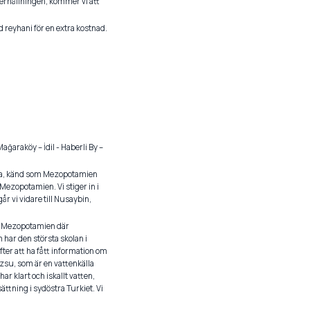
derhållningen, kommer vi att
 reyhani för en extra kostnad.
ağaraköy – İdil - Haberli By –
 Dara, känd som Mezopotamien
Mezopotamien. Vi stiger in i
r vi vidare till Nusaybin,
 i Mezopotamien där
 har den största skolan i
ter att ha fått information om
yazsu, som är en vattenkälla
r klart och iskallt vatten,
sättning i sydöstra Turkiet. Vi