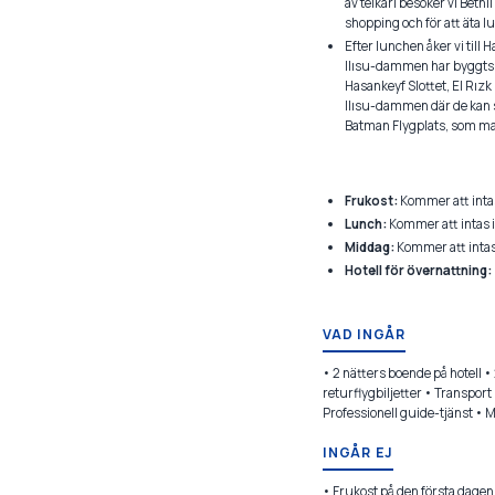
av telkâri besöker vi Beth
shopping och för att äta l
Efter lunchen åker vi till 
Ilısu-dammen har byggts. I
Hasankeyf Slottet, El Rızk 
Ilısu-dammen där de kan se
Batman Flygplats, som mark
Frukost:
Kommer att intas 
Lunch:
Kommer att intas i
Middag:
Kommer att intas
Hotell för övernattning:
VAD INGÅR
• 2 nätters boende på hotell •
returflygbiljetter • Transpor
Professionell guide-tjänst • 
INGÅR EJ
• Frukost på den första dage