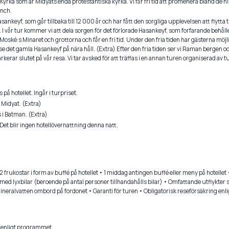
il Kyrka som är Midyats enda protestantiska kyrka. Vi får fri tid att promenera bland de 
unch.
Hasankeyf, som går tillbaka till 12 000 år och har fått den sorgliga upplevelsen att flytta
 vår tur kommer vi att dela sorgen för det förlorade Hasankeyf, som forfarande behåller
Moské:s Minaret och grottorna och får en fri tid. Under den fria tiden har gästerna möjli
 det gamla Hasankeyf på nära håll. (Extra) Efter den fria tiden ser vi Raman bergen o
erar slutet på vår resa. Vi tar avsked för att träffas i en annan turen organiserad av t
på hotellet. Ingår i turpriset.
 Midyat. (Extra)
 i Batman. (Extra)
Det blir ingen hotellövernattning denna natt.
 2 frukostar i form av buffé på hotellet • 1 middag antingen buffé eller meny på hotelle
t med lyxbilar (beroende på antal personer tillhandahålls bilar) • Omfattande utflykte
Mineralvatten ombord på fordonet • Garanti för turen • Obligatorisk reseförsäkring enl
n enligt programmet