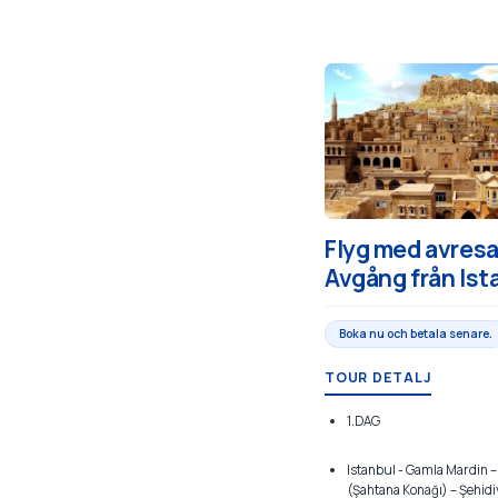
Flyg med avresa 
Avgång från Ist
Boka nu och betala senare.
TOUR DETALJ
1.DAG
Istanbul - Gamla Mardin –
(Şahtana Konağı) – Şehid