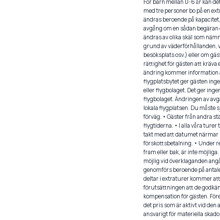
För barn mellan 0-6 år kan det
med tre personer bo på en ext
ändras beroende på kapacitet
avgång om en sådan begäran gö
ändras av olika skäl som näm
grund av väderförhållanden, v
besöksplats osv.) eller om gäs
rättighet för gästen att kräva
ändring kommer information att
flygplatsbytet ger gästen inge
eller flygbolaget. Det ger ing
flygbolaget. Ändringen av avg
lokala flygplatsen. Du måste 
förväg. • Gäster från andra st
flygtiderna. • I alla våra tur
takt med att datumet närmar sig
förskottsbetalning. • Under r
fram eller bak, är inte möjlig
möjlig vid överklaganden ang
genomförs beroende på antalet
deltar i extraturer kommer att 
förutsättningen att de godkänn
kompensation för gästen. Föret
det pris som är aktivt vid den
ansvarigt för materiella skad