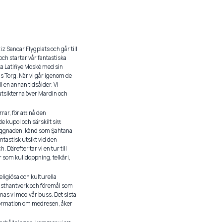
z Sancar Flygplats och går till
ch startar vår fantastiska
ska Latifiye Moské med sin
s Torg. När vi går igenom de
 en annan tidsålder. Vi
utsikterna över Mardin och
ar, för att nå den
kupol och särskilt sitt
byggnaden, känd som Şahtana
ntastisk utsikt vid den
Därefter tar vi en tur till
 som kulldoppning, telkâri,
ligiösa och kulturella
onsthantverk och föremål som
enas vi med vår buss. Det sista
nformation om medresen, åker