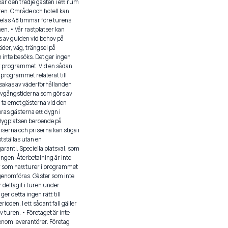
kar den tredje gästen i ett rum
ren. Område och hotell kan
elas 48 timmar före turens
n. • Vår rastplatser kan
s av guiden vid behov på
der, väg, trängsel på
m inte besöks. Det ger ingen
kar programmet. Vid en sådan
 programmet relaterat till
orsakas av väderförhållanden
i avgångstiderna som görs av
n ta emot gästerna vid den
ras gästerna ett dygn i
 flygplatsen beroende på
iserna och priserna kan stiga i
stställas utan en
ranti. Speciella platsval, som
ingen. Återbetalning är inte
er som nattturer i programmet
 genomföras. Gäster som inte
r deltagit i turen under
er detta ingen rätt till
oden. I ett sådant fall gäller
 turen. • Företaget är inte
genom leverantörer. Företag