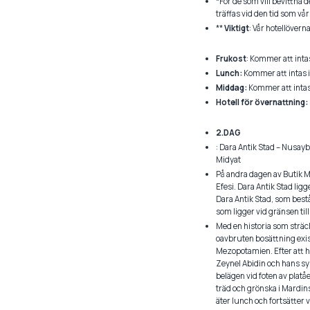
*För de som vill bevittna
träffas vid den tid som vå
**
Viktigt
: Vår hotellöver
Frukost
: Kommer att intas
Lunch:
Kommer att intas i
Middag:
Kommer att intas 
Hotell för övernattning:
2.DAG
: Dara Antik Stad – Nusayb
Midyat
På andra dagen av Butik Ma
Efesi. Dara Antik Stad lig
Dara Antik Stad, som bestå
som ligger vid gränsen till
Med en historia som sträc
oavbruten bosättning exist
Mezopotamien. Efter att h
Zeynel Abidin och hans syst
belägen vid foten av platå
träd och grönska i Mardins 
äter lunch och fortsätter v