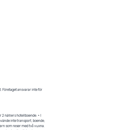
t. Företaget ansvarar inte för
 2 nätters hotellboende. • I
nvände inte transport, boende,
 barn som reser med två vuxna.