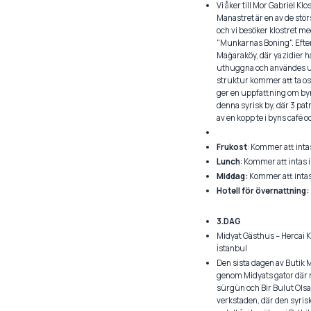
Vi åker till Mor Gabriel Kl
Manastret är en av de st
och vi besöker klostret m
"Munkarnas Boning". Efter v
Mağaraköy, där yazidier har
uthuggna och användes und
struktur kommer att ta oss 
ger en uppfattning om byn
denna syrisk by, där 3 pat
av en kopp te i byns café o
Frukost
: Kommer att intas
Lunch
: Kommer att intas i
Middag:
Kommer att intas p
Hotell för övernattning:
3.DAG
Midyat Gästhus – Hercai K
İstanbul
Den sista dagen av Butik M
genom Midyats gator där m
sürgün och Bir Bulut Olsam
verkstaden, där den syris