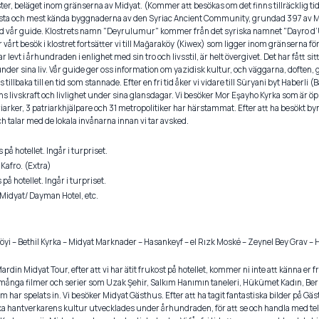
oster, beläget inom gränserna av Midyat. (Kommer att besökas om det finns tillräcklig tid 
örsta och mest kända byggnaderna av den Syriac Ancient Community, grundad 397 av
ed vår guide. Klostrets namn "Deyrulumur" kommer från det syriska namnet "Dayro d’U
årt besök i klostret fortsätter vi till Mağaraköy (Kiwex) som ligger inom gränserna för Şı
 levt i århundraden i enlighet med sin tro och livsstil, är helt övergivet. Det har fått s
er sina liv. Vår guide ger oss information om yazidisk kultur, och väggarna, doften,
tillbaka till en tid som stannade. Efter en fri tid åker vi vidare till Süryani byt Haberli (
s livskraft och livlighet under sina glansdagar. Vi besöker Mor Eşayho Kyrka som är ö
riarker, 3 patriarkhjälpare och 31 metropolitiker har härstammat. Efter att ha besökt byn
ch talar med de lokala invånarna innan vi tar avsked.
 på hotellet. Ingår i turpriset.
 Kafro. (Extra)
å hotellet. Ingår i turpriset.
Midyat/ Dayman Hotel, etc.
öyi – Bethil Kyrka – Midyat Marknader – Hasankeyf – el Rızk Moské – Zeynel Bey Grav –
ardin Midyat Tour, efter att vi har ätit frukost på hotellet, kommer ni inte att känna 
ånga filmer och serier som Uzak Şehir, Salkım Hanımın taneleri, Hükümet Kadın, Beri
 har spelats in. Vi besöker Midyat Gästhus. Efter att ha tagit fantastiska bilder på Gäst
ka hantverkarens kultur utvecklades under århundraden, för att se och handla med tel