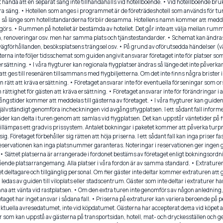
 hända att en separat säng inte tillhandahålls vid hotellboende. • Vid hotellboende bru
ra säng. • Hotellen som anges i programmet är de företrädeshotell som används för tu
, så länge som hotellstandarderna förblir desamma. Hotellens namn kommer att medd
rs. • Rummen på hotellet är bestämda av hotellet. Det går inte att välja mellan rumme
n, renoveringar osv. men har samma plats och tjänstestandarder. • Schemat kan ändra
ägförhållanden, besöksplatsens trängsel osv. • På grund av oförutsedda händelser (vä
terna inte följer tidsschemat som guiden angivit ansvarar företaget inte för platser so
 ersättning. • I våra flygturer kan regionala flygplatser ändras så länge det inte påver
 ges till resenären tillsammans med flygbiljetterna. Om det inte finns några brister i
n rätt att kräva ersättning. • Företaget ansvarar inte för eventuella förseningar som 
en rättighet för gästen att kräva ersättning. • Företaget ansvarar inte för förändringar 
ångstider kommer att meddelas till gästerna av företaget. • I våra flygturer kan guide
självständigt genomföra incheckningen vid avgångsflygplatsen. I ett sådant fall informe
äder kan delta i turen genom att samlas vid flygplatsen. Det kan uppstår väntetider på
er tillämpas ett gradvis prissystem. Antalet bokningar i paketet kommer att påverka turpr
. Företaget förbehåller sig rätten att höja priserna. I ett sådant fall kan inga priser fa
eservationen kan inga platsnummer garanteras. Noteringar i reservationen ger ingen ga
a. • Sättet platserna är arrangerade i fordonet bestäms av företaget enligt bokningsordn
ående platsarrangemang. Alla platser i våra fordon är av samma standard. • Extratur
 deltagare och tillgänglig personal. Om fler gäster inte deltar kommer extraturen att
ledas av guiden till viloplats eller stadscentrum. Gäster som inte deltar i extraturer ha
a att vänta vid rastplatsen. • Om den extra turen inte genomförs av någon anledning, g
aget har inget ansvar i sådana fall. • Priserna på extraturer kan variera beroende på peri
 aktuella avresedatumet, inte vid köpdatumet. Gästerna har accepterat detta vid köpet av
or som kan uppstå av gästerna på transportsidan, hotell, mat- och dryckesställen och 