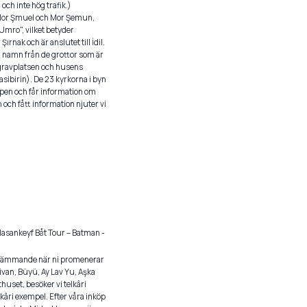
och inte hög trafik.)
 Mor Şmuel och Mor Şemun,
mro", vilket betyder
rnak och är anslutet till İdil.
itt namn från de grottor som är
 gravplatsen och husens
Basibirin). De 23 kyrkorna i byn
ppen och får information om
 och fått information njuter vi
 Hasankeyf Båt Tour – Batman -
er främmande när ni promenerar
van, Büyü, Ay Lav Yu, Aşka
huset, besöker vi telkâri
kâri exempel. Efter våra inköp