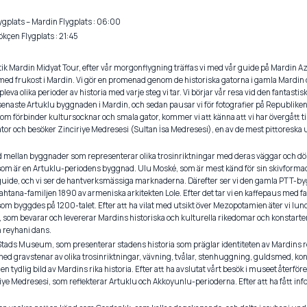
ygplats – Mardin Flygplats : 06:00
kçen Flygplats : 21:45
ik Mardin Midyat Tour, efter vår morgonflygning träffas vi med vår guide på Mardin Azi
 med frukost i Mardin. Vi gör en promenad genom de historiska gatorna i gamla Mardin o
eva olika perioder av historia med varje steg vi tar. Vi börjar vår resa vid den fantasti
enaste Artuklu byggnaden i Mardin, och sedan pausar vi för fotografier på Republiken
 förbinder kultursocknar och smala gator, kommer vi att känna att vi har övergått till
or och besöker Zinciriye Medresesi (Sultan İsa Medresesi), en av de mest pittoreska 
d mellan byggnader som representerar olika trosinriktningar med deras väggar och dörr
m är en Artuklu-periodens byggnad. Ulu Moské, som är mest känd för sin skivformade 
guide, och vi ser de hantverksmässiga marknaderna. Därefter ser vi den gamla PTT-
tana-familjen 1890 av armeniska arkitekten Lole. Efter det tar vi en kaffepaus med fa
m byggdes på 1200-talet. Efter att ha vilat med utsikt över Mezopotamien äter vi lunch. 
m bevarar och levererar Mardins historiska och kulturella rikedomar och konstarter
 reyhani dans.
Stads Museum, som presenterar stadens historia som präglar identiteten av Mardins re
ed gravstenar av olika trosinriktningar, vävning, tvålar, stenhuggning, guldsmed, k
n tydlig bild av Mardins rika historia. Efter att ha avslutat vårt besök i museet återför
ımiye Medresesi, som reflekterar Artuklu och Akkoyunlu-perioderna. Efter att ha fått i