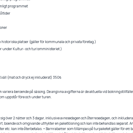
enligt programmet
åltider
ioner
h historiska platser (gäller för kommunala och privata företag.)
r under Kultur- och turismministeriet.)
väll (mat och dryck ej inkluderat) 350₺
an variera beroende på säsong. De angivna avgifterna är de aktuella vid bokningstillfälle
som uppstår före och under turen.
sig över 2 nätter och 3 dagar, inklusive avresedagen och återresedagen, och inkluderar
ort, boende och omgivande utflykter en paketlösning och kan inte behandlas separat. A
r etc. kan inte återbetalas. • Barnrabatter som tillämpas på turpaketet gäller för ett