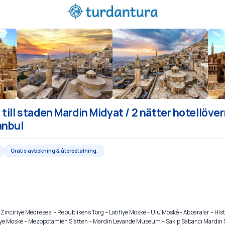
till staden Mardin Midyat / 2 nätter hotellöve
anbul
Gratis avbokning & återbetalning.
 Zinciriye Medresesi - Republikens Torg – Latifiye Moské - Ulu Moské - Abbaralar – H
iye Moské – Mezopotamien Slätten – Mardin Levande Museum – Sakıp Sabancı Mardin