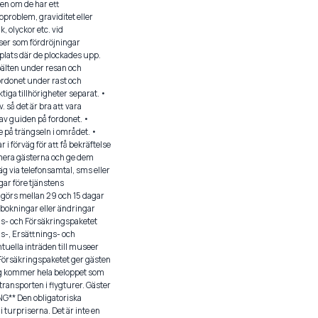
ren om de har ett
oproblem, graviditet eller
 olyckor etc. vid
lser som fördröjningar
 plats där de plockades upp.
sbälten under resan och
fordonet under rast och
iga tillhörigheter separat. •
 så det är bra att vara
v guiden på fordonet. •
på trängseln i området. •
i förväg för att få bekräftelse
ormera gästerna och ge dem
äg via telefonsamtal, sms eller
gar före tjänstens
 görs mellan 29 och 15 dagar
vbokningar eller ändringar
gs- och Försäkringspaketet
gs-, Ersättnings- och
ntuella inträden till museer
örsäkringspaketet ger gästen
ing kommer hela beloppet som
transporten i flygturer. Gäster
G** Den obligatoriska
 turpriserna. Det är inte en