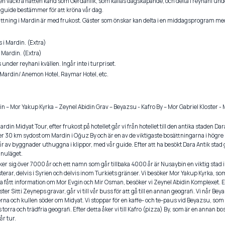
 den vackra natten känd som Gerdanlık, som kallas dagskapande, och delta i reyhani un
r guide bestämmer för att kröna vår dag.
nattning i Mardin är med frukost. Gäster som önskar kan delta i en middagsprogram med
 i Mardin. (Extra)
 Mardin. (Extra)
under reyhani kvällen. Ingår inte i turpriset.
Mardin/ Anemon Hotel, Raymar Hotel, etc.
in – Mor Yakup Kyrka – Zeynel Abidin Grav – Beyazsu - Kafro By – Mor Gabriel Kloster - M
rdin Midyat Tour, efter frukost på hotellet går vi från hotellet till den antika staden
ger 30 km sydost om Mardin i Oğuz By och är en av de viktigaste bosättningarna i högre 
r av byggnader uthuggna i klippor, med vår guide. Efter att ha besökt Dara Antik stad gå
 nuläget.
ker sig över 7000 år och ett namn som går tillbaka 4000 år är Nusaybin en viktig stad
erar, delvis i Syrien och delvis inom Turkiets gränser. Vi besöker Mor Yakup Kyrka, som
a fått information om Mor Evgin och Mir Osman, besöker vi Zeynel Abidin Komplexet. Ef
er Sitti Zeyneps gravar, går vi till vår buss för att gå till en annan geografi. Vi når Be
erna och kullen söder om Midyat. Vi stoppar för en kaffe- och te-paus vid Beyazsu, som ha
torra och trädfria geografi. Efter detta åker vi till Kafro (pizza) By, som är en annan bo
år tur.