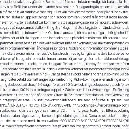
för skador orsakade av gäster. • Barn under 18 år som inte är myndiga får bara delta i tu
a av sina föräldrar undervisas under hela resan. • Deltagande gäster som lider av häls
måste ha läkarsamtycke med sig. • Det kan förekomma förseningar på grund av trafik,
är turen slutar är uppskattningar, och skador som kan uppstå från oförutsedda hände
nsvar för. • Efter avslutad tur kommer vi att släppa av gästerna på motsatt sida av den
t stiga av på något annat ställe. • Enligt trafiklagar måste alla gäster använda säkerhet
 säkerhetsbälten inte används. • Gästen är ansvarig för alla personliga tillhörigheter i 
lykten börjar första dagen innan incheckningen på hotellet måste du förbereda dina vikt
rammet under resan kan det vara svårt att hitta bankomater, valutaväxlingsställen osv.
t av programmen kan långväga resor göras. Nödvändig information kommer att ges a
 av lokala ekonomiska menyer. Vid lunch och middag kan gästerna dela bord beroende 
ut beror på trängseln i området. Innan turens början kan gästerna kontakta oss två dagar 
 Om det inte finns tillräckligt med deltagare för turen är det resebyråns ansvar att inf
ill ett senare datum eller ställa in den. Gästerna kommer att informeras tre dagar i förv
en ingen rätt att kräva ersättning. • Om gästerna avbokar eller ändrar sin bokning 30 da
a avgift återbetald utan att ange någon anledning. Vid avbokningar eller ändringar som
ingsbeloppet att dras; 15-7 dagar före turi 50 % av bokningsbeloppet dras; och för a
öre turen dras 100 % av bokningsbeloppet. • Gäster som köper Avboknings-, Ersättnin
 paketresan utan att ange någon orsak fram till 72 timmar före startdatumet. Avboknin
inte flygbiljetterna. • Museumskort och inträde till museer ingår inte i turpriset. Eve
KNING, ÅTERBETALNING OCH FÖRSÄKRINGSPAKET** Avboknings-, Återbetalnings- och F
a paketresan utan att ange orsak fram till 72 timmar före startdatumet. Efter avbokn
erbetalas utan några avdrag, beroende på betalningsmetod. Detta paket täcker inte flyg
an göra det i samband med sin reservation. **OBLIGATORISK RESESÄKERHETSFÖRSÄKRIN
urs av resebyrån eller orsaker till att paketresan inte genomförs. Försäkringen ingår i