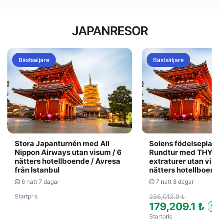
JAPANRESOR
Bästsäljare
Bästsäljare
Stora Japanturnén med All
Solens födelseplat
Nippon Airways utan visum / 6
Rundtur med THY in
nätters hotellboende / Avresa
extraturer utan vis
från Istanbul
nätters hotellboende
6 natt 7 dagar
7 natt 8 dagar
Startpris
256,012.9 ₺
179,209.1 ₺
%
Startpris