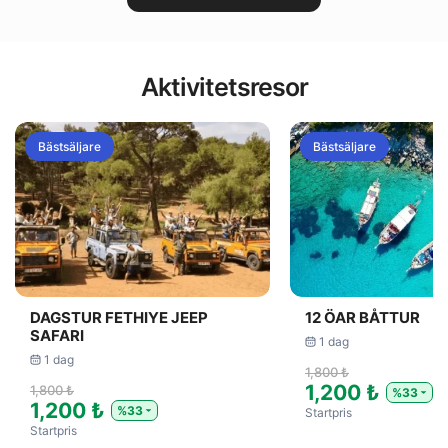
Aktivitetsresor
Bästsäljare
Bästsäljare
DAGSTUR FETHIYE JEEP
12 ÖAR BÅTTUR
SAFARI
1 dag
1 dag
1,800 ₺
1,200 ₺
1,800 ₺
%33
1,200 ₺
%33
Startpris
Startpris