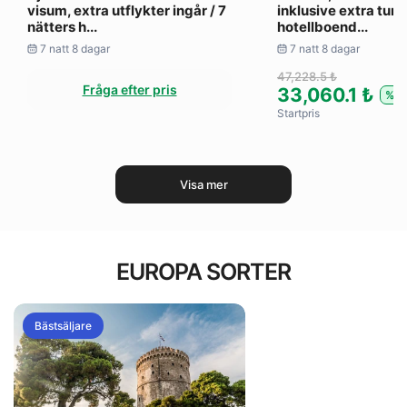
visum, extra utflykter ingår / 7
inklusive extra turer
nätters h...
hotellboend...
7 natt 8 dagar
7 natt 8 dagar
47,228.5 ₺
Fråga efter pris
33,060.1 ₺
%3
Startpris
Visa mer
EUROPA SORTER
Bästsäljare