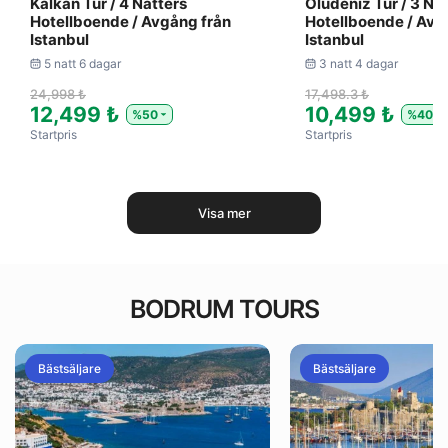
Kalkan Tur / 4 Nätters
Ölüdeniz Tur / 3 Nä
Hotellboende / Avgång från
Hotellboende / Avre
Istanbul
Istanbul
5 natt 6 dagar
3 natt 4 dagar
24,998 ₺
17,498.3 ₺
12,499 ₺
10,499 ₺
%50
%40
Startpris
Startpris
Visa mer
BODRUM TOURS
Bästsäljare
Bästsäljare