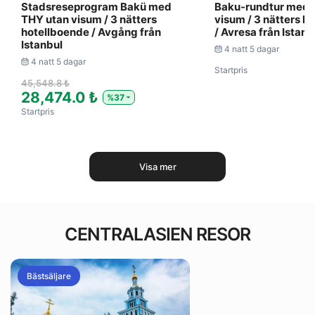
Stadsreseprogram Bakü med
Baku-rundtur med 
THY utan visum / 3 nätters
visum / 3 nätters h
hotellboende / Avgång från
/ Avresa från Istanb
Istanbul
4 natt 5 dagar
4 natt 5 dagar
Startpris
45,548.8 ₺
28,474.0 ₺
%37
Startpris
Visa mer
CENTRALASIEN RESOR
Bästsäljare