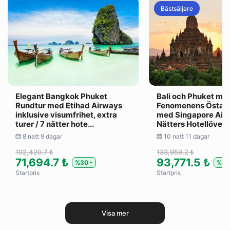
Bästsäljare
Elegant Bangkok Phuket
Bali och Phuket me
Rundtur med Etihad Airways
Fenomenens Östasi
inklusive visumfrihet, extra
med Singapore Airli
turer / 7 nätter hote...
Nätters Hotellöverna
8 natt 9 dagar
10 natt 11 dagar
102,420.7 ₺
133,959.2 ₺
71,694.7 ₺
93,771.5 ₺
%30
%30
Startpris
Startpris
Visa mer