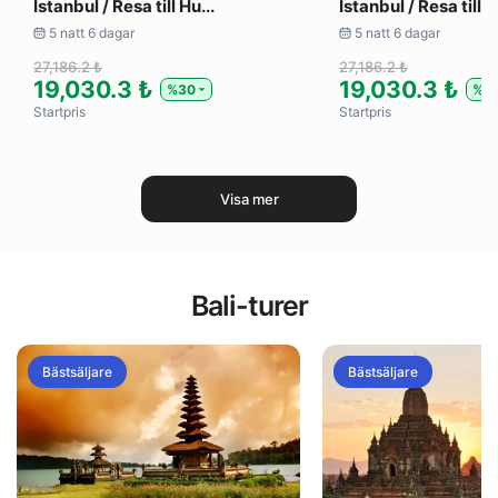
Istanbul / Resa till Hu...
Istanbul / Resa till Al
5 natt 6 dagar
5 natt 6 dagar
27,186.2 ₺
27,186.2 ₺
19,030.3 ₺
19,030.3 ₺
%30
%3
Startpris
Startpris
Visa mer
Bali-turer
Bästsäljare
Bästsäljare