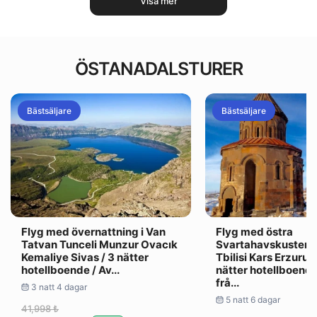
Visa mer
ÖSTANADALSTURER
Bästsäljare
Bästsäljare
Flyg med övernattning i Van
Flyg med östra
Tatvan Tunceli Munzur Ovacık
Svartahavskusten 
Kemaliye Sivas / 3 nätter
Tbilisi Kars Erzurum
hotellboende / Av...
nätter hotellboende
frå...
3 natt 4 dagar
5 natt 6 dagar
41,998 ₺