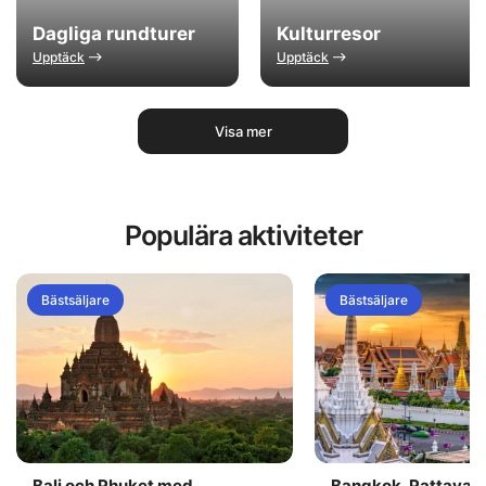
Dagliga rundturer
Kulturresor
Upptäck
Upptäck
Visa mer
Populära aktiviteter
Bästsäljare
Bästsäljare
Bali och Phuket med
Bangkok, Pattaya 