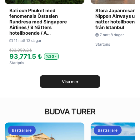
Bali och Phuket med
Stora Japanresan m
fenomenala Östasien
Nippon Airways uta
Rundresa med Singapore
nätter hotellboende
Airlines / 9 Nätters
från Istanbul
hotellboende / A...
7 natt 8 dagar
11 natt 12 dagar
Startpris
133,959.2 ₺
93,771.5 ₺
%30
Startpris
Visa mer
BUDVA TURER
Bästsäljare
Bästsäljare