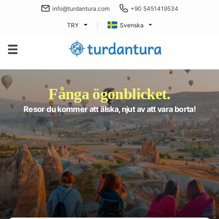
info@turdantura.com
+90 5451419534
TRY
Svenska
Fånga ögonblicket.
Resor du kommer att älska, njut av att vara borta!