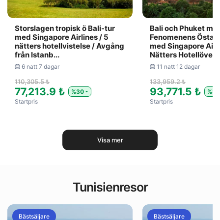
Storslagen tropisk ö Bali-tur
Bali och Phuket me
med Singapore Airlines / 5
Fenomenens Östasi
nätters hotellvistelse / Avgång
med Singapore Airli
från Istanb...
Nätters Hotellöverna
6 natt 7 dagar
11 natt 12 dagar
110,305.5 ₺
133,959.2 ₺
77,213.9 ₺
93,771.5 ₺
%30
%30
Startpris
Startpris
Visa mer
Tunisienresor
Bästsäljare
Bästsäljare