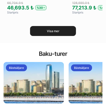
66,704.9 ₺
128,690.0 ₺
46,693.5 ₺
77,213.9 ₺
%30
%40
Startpris
Startpris
Visa mer
Baku-turer
Bästsäljare
Bästsäljare