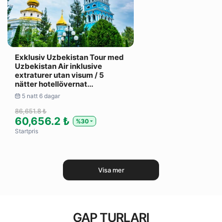
Exklusiv Uzbekistan Tour med
Uzbekistan Air inklusive
extraturer utan visum / 5
nätter hotellövernat...
5 natt 6 dagar
86,651.8 ₺
60,656.2 ₺
%30
Startpris
Visa mer
GAP TURLARI