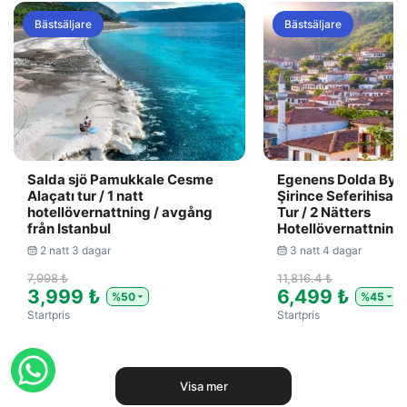
Bästsäljare
Bästsäljare
Salda sjö Pamukkale Cesme
Egenens Dolda Byar 
Alaçatı tur / 1 natt
Şirince Seferihisar 
hotellövernattning / avgång
Tur / 2 Nätters
från Istanbul
Hotellövernattning /
2 natt 3 dagar
3 natt 4 dagar
7,998 ₺
11,816.4 ₺
3,999 ₺
6,499 ₺
%50
%45
Startpris
Startpris
Visa mer