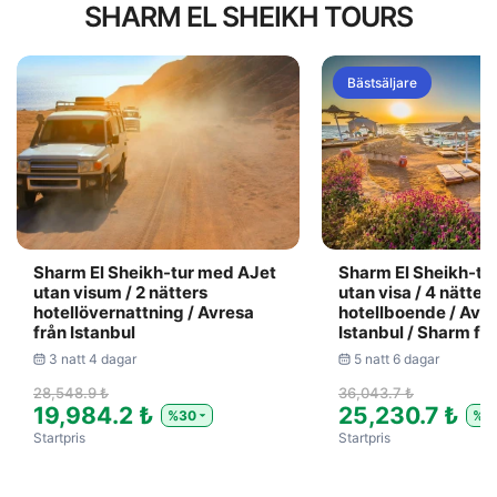
SHARM EL SHEIKH TOURS
Bästsäljare
Sharm El Sheikh-tur med AJet
Sharm El Sheikh-tu
utan visum / 2 nätters
utan visa / 4 nätter
hotellövernattning / Avresa
hotellboende / Avre
från Istanbul
Istanbul / Sharm fra
3 natt 4 dagar
5 natt 6 dagar
28,548.9 ₺
36,043.7 ₺
19,984.2 ₺
25,230.7 ₺
%30
%3
Startpris
Startpris