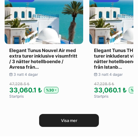
Elegant Tunus Nouvel Air med
Elegant Tunus THY
extra turer inklusive visumfritt
turer inkluderat visu
/ 3 nätter hotellboende /
nätter hotellboend
Avresa från...
från Istanb...
3 natt 4 dagar
3 natt 4 dagar
47,228.5 ₺
47,228.5 ₺
33,060.1 ₺
33,060.1 ₺
%30
%3
Startpris
Startpris
Visa mer