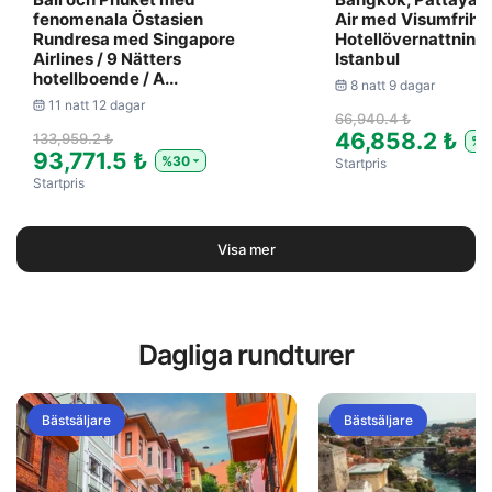
fenomenala Östasien
Air med Visumfrihet
Rundresa med Singapore
Hotellövernattning 
Airlines / 9 Nätters
Istanbul
hotellboende / A...
8 natt 9 dagar
11 natt 12 dagar
66,940.4 ₺
46,858.2 ₺
133,959.2 ₺
%3
93,771.5 ₺
%30
Startpris
Startpris
Visa mer
Dagliga rundturer
Bästsäljare
Bästsäljare