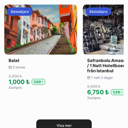
Bästsäljare
Bästsäljare
Balat
Safranbolu Amasra
/ 1 Natt Hotellboend
5 timme
från Istanbul
2,000 ₺
1 natt 2 dagar
1,000 ₺
%50
9,500 ₺
Startpris
6,750 ₺
%29
Startpris
Visa mer