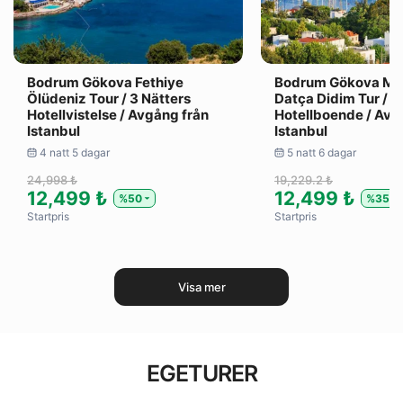
Bodrum Gökova Fethiye
Bodrum Gökova Ma
Ölüdeniz Tour / 3 Nätters
Datça Didim Tur / 4
Hotellvistelse / Avgång från
Hotellboende / Avre
Istanbul
Istanbul
4 natt 5 dagar
5 natt 6 dagar
24,998 ₺
19,229.2 ₺
12,499 ₺
12,499 ₺
%50
%35
Startpris
Startpris
Visa mer
EGETURER