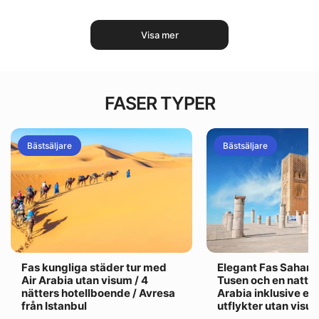
Visa mer
FASER TYPER
Bästsäljare
Bästsäljare
Fas kungliga städer tur med
Elegant Fas Sahara
Air Arabia utan visum / 4
Tusen och en natt t
nätters hotellboende / Avresa
Arabia inklusive ex
från Istanbul
utflykter utan visu..