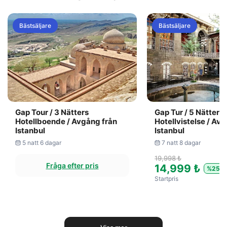
Bästsäljare
Bästsäljare
Gap Tour / 3 Nätters
Gap Tur / 5 Nätters
Hotellboende / Avgång från
Hotellvistelse / Avr
Istanbul
Istanbul
5 natt 6 dagar
7 natt 8 dagar
19,998 ₺
Fråga efter pris
14,999 ₺
%25
Startpris