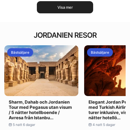
Visa mer
JORDANIEN RESOR
Bästsäljare
Bästsäljare
Sharm, Dahab och Jordanien
Elegant Jordan Pet
Tour med Pegasus utan visum
med Turkish Airline
/ 5 nätter hotellboende /
turer inklusive, visu
Avresa från Istanbu...
nätter hotellö...
5 natt 6 dagar
4 natt 5 dagar