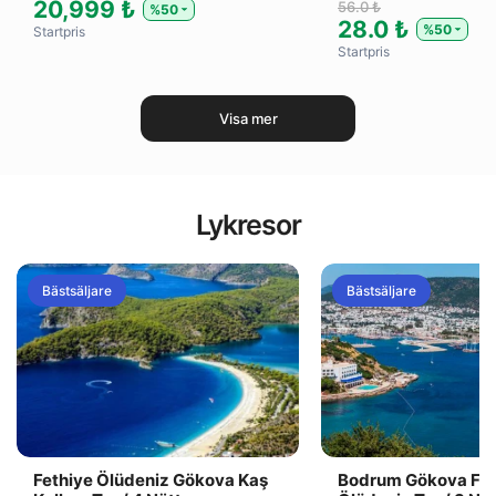
20,999 ₺
56.0 ₺
%50
28.0 ₺
%50
Startpris
Startpris
Visa mer
Lykresor
Bästsäljare
Bästsäljare
Fethiye Ölüdeniz Gökova Kaş
Bodrum Gökova Fet