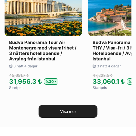
Budva Panorama Tour Air
Budva Panorama T
Montenegro med visumfrihet /
THY / Visa-fri / 3 N
3 nätters hotellboende /
Hotelboende / Avgå
Avgång från Istanbul
Istanbul
3 natt 4 dagar
3 natt 4 dagar
45,651.7 ₺
47,228.5 ₺
31,956.3 ₺
33,060.1 ₺
%30
%3
Startpris
Startpris
Visa mer