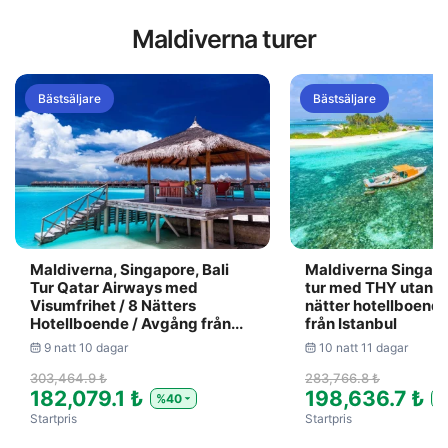
Maldiverna turer
Bästsäljare
Bästsäljare
Maldiverna, Singapore, Bali
Maldiverna Singap
Tur Qatar Airways med
tur med THY utan v
Visumfrihet / 8 Nätters
nätter hotellboend
Hotellboende / Avgång från...
från Istanbul
9 natt 10 dagar
10 natt 11 dagar
303,464.9 ₺
283,766.8 ₺
182,079.1 ₺
198,636.7 ₺
%40
%
Startpris
Startpris