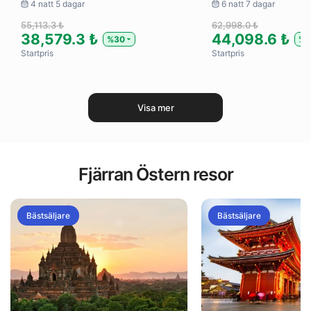
4 natt 5 dagar
6 natt 7 dagar
55,113.3 ₺
62,998.0 ₺
38,579.3 ₺
44,098.6 ₺
%30
%3
Startpris
Startpris
Visa mer
Fjärran Östern resor
Bästsäljare
Bästsäljare