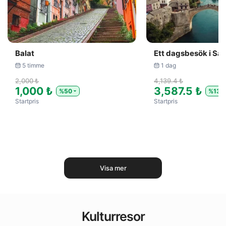
Balat
Ett dagsbesök i Sa
5 timme
1 dag
2,000 ₺
4,139.4 ₺
1,000 ₺
3,587.5 ₺
%50
%13
Startpris
Startpris
Visa mer
Kulturresor