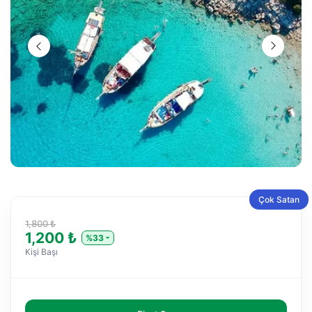
Çok Satan
1,800 ₺
1,200 ₺
%33
Kişi Başı