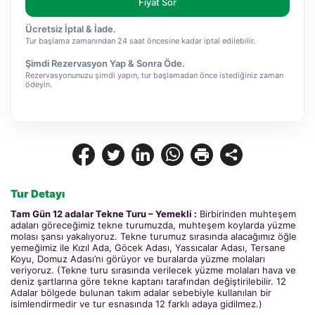
Fiyat Sor
Ücretsiz İptal & İade.
Tur başlama zamanından 24 saat öncesine kadar iptal edilebilir.
Şimdi Rezervasyon Yap & Sonra Öde.
Rezervasyonunuzu şimdi yapın, tur başlamadan önce istediğiniz zaman
ödeyin.
Tur Detayı
Tam Gün 12 adalar Tekne Turu – Yemekli :
 Birbirinden muhteşem 
adaları göreceğimiz tekne turumuzda, muhteşem koylarda yüzme 
molası şansı yakalıyoruz. Tekne turumuz sırasında alacağımız öğle 
yemeğimiz ile Kızıl Ada, Göcek Adası, Yassıcalar Adası, Tersane 
Koyu, Domuz Adası’nı görüyor ve buralarda yüzme molaları 
veriyoruz. (Tekne turu sırasında verilecek yüzme molaları hava ve 
deniz şartlarına göre tekne kaptanı tarafından değiştirilebilir. 12 
Adalar bölgede bulunan takım adalar sebebiyle kullanılan bir 
isimlendirmedir ve tur esnasında 12 farklı adaya gidilmez.)