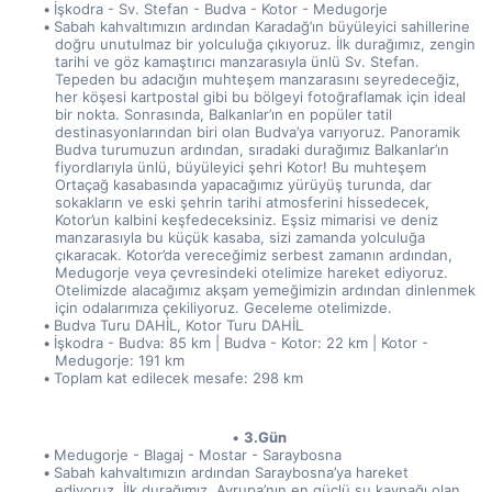
İşkodra - Sv. Stefan - Budva - Kotor - Medugorje
Sabah kahvaltımızın ardından Karadağ’ın büyüleyici sahillerine 
doğru unutulmaz bir yolculuğa çıkıyoruz. İlk durağımız, zengin 
tarihi ve göz kamaştırıcı manzarasıyla ünlü Sv. Stefan. 
Tepeden bu adacığın muhteşem manzarasını seyredeceğiz, 
her köşesi kartpostal gibi bu bölgeyi fotoğraflamak için ideal 
bir nokta. Sonrasında, Balkanlar’ın en popüler tatil 
destinasyonlarından biri olan Budva’ya varıyoruz. Panoramik 
Budva turumuzun ardından, sıradaki durağımız Balkanlar’ın 
fiyordlarıyla ünlü, büyüleyici şehri Kotor! Bu muhteşem 
Ortaçağ kasabasında yapacağımız yürüyüş turunda, dar 
sokakların ve eski şehrin tarihi atmosferini hissedecek, 
Kotor’un kalbini keşfedeceksiniz. Eşsiz mimarisi ve deniz 
manzarasıyla bu küçük kasaba, sizi zamanda yolculuğa 
çıkaracak. Kotor’da vereceğimiz serbest zamanın ardından, 
Medugorje veya çevresindeki otelimize hareket ediyoruz. 
Otelimizde alacağımız akşam yemeğimizin ardından dinlenmek 
için odalarımıza çekiliyoruz. Geceleme otelimizde.
Budva Turu DAHİL, Kotor Turu DAHİL
İşkodra - Budva: 85 km | Budva - Kotor: 22 km | Kotor - 
Medugorje: 191 km
Toplam kat edilecek mesafe: 298 km
3.Gün
Medugorje - Blagaj - Mostar - Saraybosna
Sabah kahvaltımızın ardından Saraybosna’ya hareket 
ediyoruz. İlk durağımız, Avrupa’nın en güçlü su kaynağı olan 