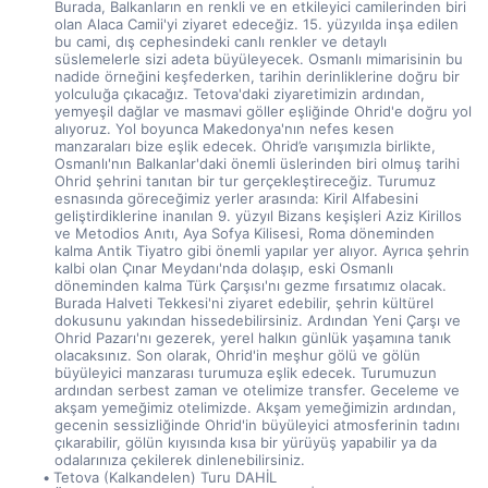
Burada, Balkanların en renkli ve en etkileyici camilerinden biri 
olan Alaca Camii'yi ziyaret edeceğiz. 15. yüzyılda inşa edilen 
bu cami, dış cephesindeki canlı renkler ve detaylı 
süslemelerle sizi adeta büyüleyecek. Osmanlı mimarisinin bu 
nadide örneğini keşfederken, tarihin derinliklerine doğru bir 
yolculuğa çıkacağız. Tetova'daki ziyaretimizin ardından, 
yemyeşil dağlar ve masmavi göller eşliğinde Ohrid'e doğru yol 
alıyoruz. Yol boyunca Makedonya'nın nefes kesen 
manzaraları bize eşlik edecek. Ohrid’e varışımızla birlikte, 
Osmanlı'nın Balkanlar'daki önemli üslerinden biri olmuş tarihi 
Ohrid şehrini tanıtan bir tur gerçekleştireceğiz. Turumuz 
esnasında göreceğimiz yerler arasında: Kiril Alfabesini 
geliştirdiklerine inanılan 9. yüzyıl Bizans keşişleri Aziz Kirillos 
ve Metodios Anıtı, Aya Sofya Kilisesi, Roma döneminden 
kalma Antik Tiyatro gibi önemli yapılar yer alıyor. Ayrıca şehrin 
kalbi olan Çınar Meydanı'nda dolaşıp, eski Osmanlı 
döneminden kalma Türk Çarşısı'nı gezme fırsatımız olacak. 
Burada Halveti Tekkesi'ni ziyaret edebilir, şehrin kültürel 
dokusunu yakından hissedebilirsiniz. Ardından Yeni Çarşı ve 
Ohrid Pazarı'nı gezerek, yerel halkın günlük yaşamına tanık 
olacaksınız. Son olarak, Ohrid'in meşhur gölü ve gölün 
büyüleyici manzarası turumuza eşlik edecek. Turumuzun 
ardından serbest zaman ve otelimize transfer. Geceleme ve 
akşam yemeğimiz otelimizde. Akşam yemeğimizin ardından, 
gecenin sessizliğinde Ohrid'in büyüleyici atmosferinin tadını 
çıkarabilir, gölün kıyısında kısa bir yürüyüş yapabilir ya da 
odalarınıza çekilerek dinlenebilirsiniz.
Tetova (Kalkandelen) Turu DAHİL