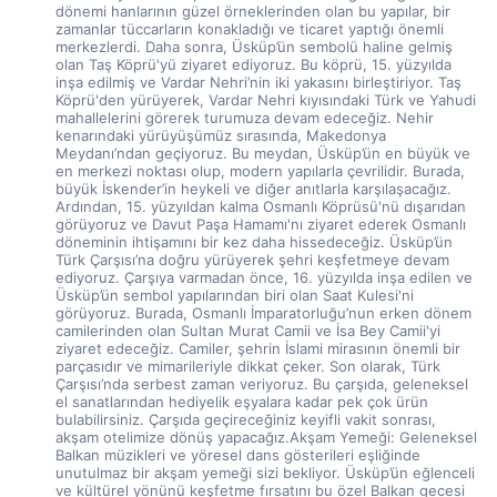
dönemi hanlarının güzel örneklerinden olan bu yapılar, bir 
zamanlar tüccarların konakladığı ve ticaret yaptığı önemli 
merkezlerdi. Daha sonra, Üsküp’ün sembolü haline gelmiş 
olan Taş Köprü'yü ziyaret ediyoruz. Bu köprü, 15. yüzyılda 
inşa edilmiş ve Vardar Nehri’nin iki yakasını birleştiriyor. Taş 
Köprü'den yürüyerek, Vardar Nehri kıyısındaki Türk ve Yahudi 
mahallelerini görerek turumuza devam edeceğiz. Nehir 
kenarındaki yürüyüşümüz sırasında, Makedonya 
Meydanı’ndan geçiyoruz. Bu meydan, Üsküp’ün en büyük ve 
en merkezi noktası olup, modern yapılarla çevrilidir. Burada, 
büyük İskender’in heykeli ve diğer anıtlarla karşılaşacağız. 
Ardından, 15. yüzyıldan kalma Osmanlı Köprüsü'nü dışarıdan 
görüyoruz ve Davut Paşa Hamamı'nı ziyaret ederek Osmanlı 
döneminin ihtişamını bir kez daha hissedeceğiz. Üsküp’ün 
Türk Çarşısı’na doğru yürüyerek şehri keşfetmeye devam 
ediyoruz. Çarşıya varmadan önce, 16. yüzyılda inşa edilen ve 
Üsküp’ün sembol yapılarından biri olan Saat Kulesi'ni 
görüyoruz. Burada, Osmanlı İmparatorluğu’nun erken dönem 
camilerinden olan Sultan Murat Camii ve İsa Bey Camii'yi 
ziyaret edeceğiz. Camiler, şehrin İslami mirasının önemli bir 
parçasıdır ve mimarileriyle dikkat çeker. Son olarak, Türk 
Çarşısı’nda serbest zaman veriyoruz. Bu çarşıda, geleneksel 
el sanatlarından hediyelik eşyalara kadar pek çok ürün 
bulabilirsiniz. Çarşıda geçireceğiniz keyifli vakit sonrası, 
akşam otelimize dönüş yapacağız.Akşam Yemeği: Geleneksel 
Balkan müzikleri ve yöresel dans gösterileri eşliğinde 
unutulmaz bir akşam yemeği sizi bekliyor. Üsküp’ün eğlenceli 
ve kültürel yönünü keşfetme fırsatını bu özel Balkan gecesi 