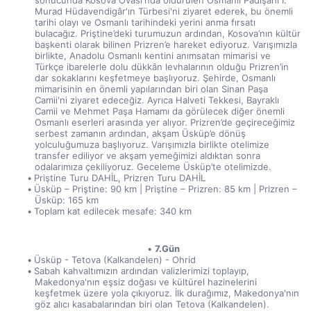
sonucunda Kosova Ovası'nda öldürülen Osmanlı Padişahı I. 
Murad Hüdavendigâr'ın Türbesi'ni ziyaret ederek, bu önemli 
tarihi olayı ve Osmanlı tarihindeki yerini anma fırsatı 
bulacağız. Priştine’deki turumuzun ardından, Kosova’nın kültür 
başkenti olarak bilinen Prizren’e hareket ediyoruz. Varışımızla 
birlikte, Anadolu Osmanlı kentini anımsatan mimarisi ve 
Türkçe ibarelerle dolu dükkân levhalarının olduğu Prizren’in 
dar sokaklarını keşfetmeye başlıyoruz. Şehirde, Osmanlı 
mimarisinin en önemli yapılarından biri olan Sinan Paşa 
Camii'ni ziyaret edeceğiz. Ayrıca Halveti Tekkesi, Bayraklı 
Camii ve Mehmet Paşa Hamamı da görülecek diğer önemli 
Osmanlı eserleri arasında yer alıyor. Prizren’de geçireceğimiz 
serbest zamanın ardından, akşam Üsküp’e dönüş 
yolculuğumuza başlıyoruz. Varışımızla birlikte otelimize 
transfer ediliyor ve akşam yemeğimizi aldıktan sonra 
odalarımıza çekiliyoruz. Geceleme Üsküp’te otelimizde.
Priştine Turu DAHİL, Prizren Turu DAHİL
Üsküp – Priştine: 90 km | Priştine – Prizren: 85 km | Prizren – 
Üsküp: 165 km
Toplam kat edilecek mesafe: 340 km
7.Gün
Üsküp - Tetova (Kalkandelen) - Ohrid
Sabah kahvaltımızın ardından valizlerimizi toplayıp, 
Makedonya'nın eşsiz doğası ve kültürel hazinelerini 
keşfetmek üzere yola çıkıyoruz. İlk durağımız, Makedonya'nın 
göz alıcı kasabalarından biri olan Tetova (Kalkandelen). 