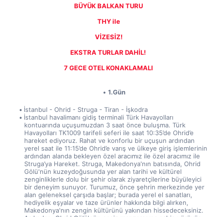
BÜYÜK BALKAN TURU
THY ile
VİZESİZ!
EKSTRA TURLAR DAHİL! 
7 GECE OTEL KONAKLAMALI
1.Gün
İstanbul - Ohrid - Struga - Tiran - İşkodra
İstanbul havalimanı gidiş terminali Türk Havayolları 
kontuarında uçuşumuzdan 3 saat önce buluşma. Türk 
Havayolları TK1009 tarifeli seferi ile saat 10:35’de Ohrid’e 
hareket ediyoruz. Rahat ve konforlu bir uçuşun ardından 
yerel saat ile 11:15’de Ohrid’e varış ve ülkeye giriş işlemlerinin 
ardından alanda bekleyen özel aracımız ile özel aracımız ile 
Struga’ya Hareket. Struga, Makedonya'nın batısında, Ohrid 
Gölü'nün kuzeydoğusunda yer alan tarihi ve kültürel 
zenginliklerle dolu bir şehir olarak ziyaretçilerine büyüleyici 
bir deneyim sunuyor. Turumuz, önce şehrin merkezinde yer 
alan geleneksel çarşıda başlar; burada yerel el sanatları, 
hediyelik eşyalar ve taze ürünler hakkında bilgi alırken, 
Makedonya'nın zengin kültürünü yakından hissedeceksiniz. 