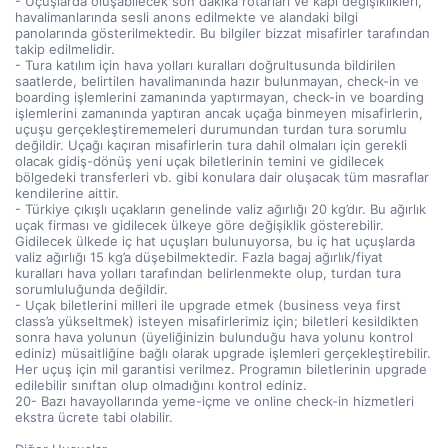
- Uçuşlarda oluşabilecek son dakika rötarları ve kapı değişiklikleri,
havalimanlarında sesli anons edilmekte ve alandaki bilgi
panolarında gösterilmektedir. Bu bilgiler bizzat misafirler tarafından
takip edilmelidir.
- Tura katılım için hava yolları kuralları doğrultusunda bildirilen
saatlerde, belirtilen havalimanında hazır bulunmayan, check-in ve
boarding işlemlerini zamanında yaptırmayan, check-in ve boarding
işlemlerini zamanında yaptıran ancak uçağa binmeyen misafirlerin,
uçuşu gerçekleştirememeleri durumundan turdan tura sorumlu
değildir. Uçağı kaçıran misafirlerin tura dahil olmaları için gerekli
olacak gidiş-dönüş yeni uçak biletlerinin temini ve gidilecek
bölgedeki transferleri vb. gibi konulara dair oluşacak tüm masraflar
kendilerine aittir.
- Türkiye çıkışlı uçakların genelinde valiz ağırlığı 20 kg’dır. Bu ağırlık
uçak firması ve gidilecek ülkeye göre değişiklik gösterebilir.
Gidilecek ülkede iç hat uçuşları bulunuyorsa, bu iç hat uçuşlarda
valiz ağırlığı 15 kg’a düşebilmektedir. Fazla bagaj ağırlık/fiyat
kuralları hava yolları tarafından belirlenmekte olup, turdan tura
sorumluluğunda değildir.
- Uçak biletlerini milleri ile upgrade etmek (business veya first
class’a yükseltmek) isteyen misafirlerimiz için; biletleri kesildikten
sonra hava yolunun (üyeliğinizin bulunduğu hava yolunu kontrol
ediniz) müsaitliğine bağlı olarak upgrade işlemleri gerçekleştirebilir.
Her uçuş için mil garantisi verilmez. Programın biletlerinin upgrade
edilebilir sınıftan olup olmadığını kontrol ediniz.
20- Bazı havayollarında yeme-içme ve online check-in hizmetleri
ekstra ücrete tabi olabilir.