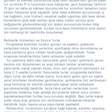
günden az kalması durumunda uçak bileti bedelinden geriye kalan
tur ücretinin P’ si tutarında ceza ödeyerek, gezi başlangıç tarihine
15 gün ve daha az kalması durumunda tur ücretinin tamamını ceza
bedeli ödeyerek iptal yapabilir. İptal talep edilmesi durumunda, iç
hat bağlantı, vize hizmeti, seyahat sağlık sigortası gibi ilave alınan
hizmetlerin iptal iade şartları iptal talep edilen süreye göre
değişkenlik gösterebileceği için iadesi konusunda önden bilgi
sorulması gerekmektedir. turdan tura ilave hizmetlerin iptal iadesi
için herhangi bir taahhütte bulunamaz.
Rehberlik Hizmetleri ve Ekstra Turlar
- Programda belirtilen turların günleri ve saatleri, gidilecek
yerlerdeki müze, ören yerlerinin açık/kapalı olma durumlarına ve
hava şartlarına göre rehber tarafından değiştirilebilir. Turlar
sırasında misafirlerimize farklı rehberler eşlik edebilir.
- Tur paketine dahil olan panoramik şehir turları, şehirlerin genel
tanıtımı için düzenlenen ve araç içinden rehber anlatımıyla
panoramik olarak yapılan müze, ören yeri girişlerini içermeyen en
fazla 2-3 saatlik turlardır. Panoramik turlar, programda belirtilen
diğer turlar da dahil olmak üzere, tura denk gelen gün ve saatte
yerel otoriteler tarafından gezilmesine, girilmesine izin verilmeyen
veya herhangi bir etkinlik nedeniyle kapalı yollar sebebiyle
gerçekleşmediği takdirde, keza hava şartları nedeniyle turun
yapılması imkânsız hale geldiği durumlarda bahse konu turların
yapılamamasından turdan tura sorumlu değildir. Bazı turlar kapalı
yollar veya araç girişine izin verilmeyen noktalarda imkanlar
dahilinde toplu taşıma veya yaya olarak yapılabilir.
- Rehberimiz, turlarımızın içeriğine bağlı kalarak, katılımcı sayısına,