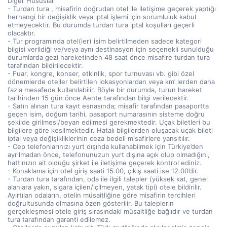
Diğer Hususlar
- Turdan tura , misafirin doğrudan otel ile iletişime geçerek yaptığı
herhangi bir değişiklik veya iptal işlemi için sorumluluk kabul
etmeyecektir. Bu durumda turdan tura iptal koşulları geçerli
olacaktır.
- Tur programında otel(ler) isim belirtilmeden sadece kategori
bilgisi verildiği ve/veya aynı destinasyon için seçenekli sunulduğu
durumlarda gezi hareketinden 48 saat önce misafire turdan tura
tarafından bildirilecektir.
- Fuar, kongre, konser, etkinlik, spor turnuvası vb. gibi özel
dönemlerde oteller belirtilen lokasyonlardan veya km’ lerden daha
fazla mesafede kullanılabilir. Böyle bir durumda, turun hareket
tarihinden 15 gün önce Aente tarafından bilgi verilecektir.
- Satın alınan tura kayıt esnasında; misafir tarafından pasaportta
geçen isim, doğum tarihi, pasaport numarasının sisteme doğru
şekilde girilmesi/beyan edilmesi gerekmektedir. Uçak biletleri bu
bilgilere göre kesilmektedir. Hatalı bilgilerden oluşacak uçak bileti
iptal veya değişikliklerinin ceza bedeli misafirlere yansıtılır.
- Cep telefonlarınızı yurt dışında kullanabilmek için Türkiye’den
ayrılmadan önce, telefonunuzun yurt dışına açık olup olmadığını,
hattınızın ait olduğu şirket ile iletişime geçerek kontrol ediniz.
- Konaklama için otel giriş saati 15.00, çıkış saati ise 12.00’dir.
- Turdan tura tarafından, oda ile ilgili talepler (yüksek kat, genel
alanlara yakın, sigara içilen/içilmeyen, yatak tipi) otele bildirilir.
Ayırtılan odaların, otelin müsaitliğine göre misafirin tercihleri
doğrultusunda olmasına özen gösterilir. Bu taleplerin
gerçekleşmesi otele giriş sırasındaki müsaitliğe bağlıdır ve turdan
tura tarafından garanti edilemez.