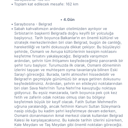
Toplam kat edilecek mesafe: 162 km
4.Gün
Saraybosna - Belgrad
Sabah kahvaltımızın ardından otelimizden ayrılıyor ve 
Sırbistan’ın başkenti Belgrad’a doğru keyifli bir yolculuğa 
başlıyoruz. Tarih boyunca Balkanlar’ın en önemli kültürel ve 
stratejik merkezlerinden biri olan Belgrad, bugün de canlılığı, 
hareketliliği ve tarihi dokusuyla dikkat çekiyor. Bu büyüleyici 
şehirde, Osmanlı ve Avrupa kültürlerinin kesişim noktasını 
keşfetme fırsatını yakalayacağız. Belgrad’a varışımızın 
ardından, şehrin tüm ihtişamını keşfedeceğimiz panoramik bir 
şehir turu başlıyor. Turumuzda ilk olarak, Osmanlı döneminin 
izlerini taşıyan ve muhteşem oyma tavanlarıyla bilinen Eski 
Saray’ı göreceğiz. Burada, tarihi atmosferi hissedebilir ve 
Belgrad'ın geçmişiyle günümüzü bir araya getiren dokusunu 
keşfedebilirsiniz. Ardından, şehrin en etkileyici noktalarından 
biri olan Sava Nehri'nin Tuna Nehri'ne kavuştuğu noktaya 
gidiyoruz. Bu eşsiz manzarada, tarih boyunca pek çok kez 
fetih ve zaferin odak noktası olmuş olan bu bölgeyi 
keşfetmek büyük bir keyif olacak. Fatih Sultan Mehmed’in 
uğruna yaralandığı, ancak fethinin Kanuni Sultan Süleyman’a 
nasip olduğu bu kadim şehri keşfetmeye devam ederken, 
Osmanlı donanmasının ikmal merkezi olarak kullanılan Belgrad 
Kalesi ile karşılaşacaksınız. Bu kalede tarihin izlerini sürerken, 
Kale Meydanı ve Taş Meydan gibi önemli noktaları göreceğiz. 