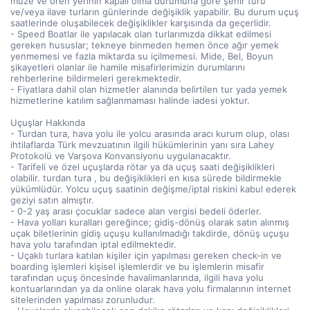
müze ve ören yerinin kapalı olma durumuna göre şehir turu
ve/veya ilave turların günlerinde değişiklik yapabilir. Bu durum uçuş
saatlerinde oluşabilecek değişiklikler karşısında da geçerlidir.
- Speed Boatlar ile yapılacak olan turlarımızda dikkat edilmesi
gereken hususlar; tekneye binmeden hemen önce ağır yemek
yenmemesi ve fazla miktarda su içilmemesi. Mide, Bel, Boyun
şikayetleri olanlar ile hamile misafirlerimizin durumlarını
rehberlerine bildirmeleri gerekmektedir.
- Fiyatlara dahil olan hizmetler alanında belirtilen tur yada yemek
hizmetlerine katılım sağlanmaması halinde iadesi yoktur.
Uçuşlar Hakkında
- Turdan tura, hava yolu ile yolcu arasında aracı kurum olup, olası
ihtilaflarda Türk mevzuatının ilgili hükümlerinin yanı sıra Lahey
Protokolü ve Varşova Konvansiyonu uygulanacaktır.
- Tarifeli ve özel uçuşlarda rötar ya da uçuş saati değişiklikleri
olabilir. turdan tura , bu değişiklikleri en kısa sürede bildirmekle
yükümlüdür. Yolcu uçuş saatinin değişme/iptal riskini kabul ederek
geziyi satın almıştır.
- 0-2 yaş arası çocuklar sadece alan vergisi bedeli öderler.
- Hava yolları kuralları gereğince; gidiş-dönüş olarak satın alınmış
uçak biletlerinin gidiş uçuşu kullanılmadığı takdirde, dönüş uçuşu
hava yolu tarafından iptal edilmektedir.
- Uçaklı turlara katılan kişiler için yapılması gereken check-in ve
boarding işlemleri kişisel işlemlerdir ve bu işlemlerin misafir
tarafından uçuş öncesinde havalimanlarında, ilgili hava yolu
kontuarlarından ya da online olarak hava yolu firmalarının internet
sitelerinden yapılması zorunludur.