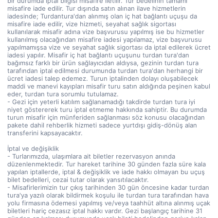
bir durumda iptal bilgisi misafire iletilir. Tur bedelinin tamamı
misafire iade edilir. Tur dışında satın alınan ilave hizmetlerin
iadesinde; Turdantura'dan alınmış olan iç hat bağlantı uçuşu da
misafire iade edilir, vize hizmeti, seyahat sağlık sigortası
kullanılarak misafir adına vize başvurusu yapılmış ise bu hizmetler
kullanılmış olacağından misafire iadesi yapılamaz, vize başvurusu
yapılmamışsa vize ve seyahat sağlık sigortası da iptal edilerek ücret
iadesi yapılır. Misafir iç hat bağlantı uçuşunu turdan tura'dan
bağımsız farklı bir ürün sağlayıcıdan aldıysa, gezinin turdan tura
tarafından iptal edilmesi durumunda turdan tura'dan herhangi bir
ücret iadesi talep edemez. Turun iptalinden dolayı oluşabilecek
maddi ve manevi kayıpları misafir turu satın aldığında peşinen kabul
eder, turdan tura sorumlu tutulamaz.
- Gezi için yeterli katılım sağlanamadığı takdirde turdan tura iyi
niyet göstererek turu iptal etmeme hakkında sahiptir. Bu durumda
turun misafir için münferiden sağlanması söz konusu olacağından
pakete dahil rehberlik hizmeti sadece yurtdışı gidiş-dönüş alan
transferini kapsayacaktır.
İptal ve değişiklik
- Turlarımızda, ulaşımlara ait biletler rezervasyon anında
düzenlenmektedir. Tur hareket tarihine 30 günden fazla süre kala
yapılan iptallerde, iptal & değişiklik ve iade hakkı olmayan bu uçuş
bilet bedelleri, cezai tutar olarak yansıtılacaktır.
- Misafirlerimizin tur çıkış tarihinden 30 gün öncesine kadar turdan
tura'ya yazılı olarak bildirmek koşulu ile turdan tura tarafından hava
yolu firmasına ödemesi yapılmış ve/veya taahhüt altına alınmış uçak
biletleri hariç cezasız iptal hakkı vardır. Gezi başlangıç tarihine 31