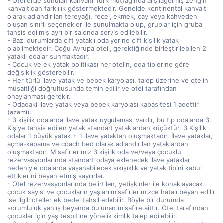
- Otellerde sunulan kahvaltı Türk mutfağında alışılagelmiş zengin
kahvaltıdan farklılık göstermektedir. Genelde kontinental kahvaltı
olarak adlandırılan tereyağı, reçel, ekmek, çay veya kahveden
oluşan sınırlı seçenekler ile sunulmakta olup, gruplar için gruba
tahsis edilmiş ayrı bir salonda servis edilebilir.
- Bazı durumlarda çift yataklı oda yerine çift kişilik yatak
olabilmektedir. Çoğu Avrupa oteli, gerektiğinde birleştirilebilen 2
yataklı odalar sunmaktadır.
- Çocuk ve ek yatak politikası her otelin, oda tiplerine göre
değişiklik gösterebilir.
- Her türlü ilave yatak ve bebek karyolası, talep üzerine ve otelin
müsaitliği doğrultusunda temin edilir ve otel tarafından
onaylanması gerekir.
- Odadaki ilave yatak veya bebek karyolası kapasitesi 1 adettir
(azami).
- 3 kişilik odalarda ilave yatak uygulaması vardır, bu tip odalarda 3.
Kişiye tahsis edilen yatak standart yataklardan küçüktür. 3 Kişilik
odalar 1 büyük yatak + 1 ilave yataktan oluşmaktadır. İlave yataklar,
açma-kapama ve coach bed olarak adlandırılan yataklardan
oluşmaktadır. Misafirlerimiz 3 kişilik oda ve/veya çocuklu
rezervasyonlarında standart odaya eklenecek ilave yataklar
nedeniyle odalarda yaşanabilecek sıkışıklık ve yatak tipini kabul
ettiklerini beyan etmiş sayılırlar.
- Otel rezervasyonlarında belirtilen, yetişkinler ile konaklayacak
çocuk sayısı ve çocukların yaşları misafirlerimizce hatalı beyan edilir
ise ilgili oteller ek bedel tahsil edebilir. Böyle bir durumda
sorumluluk yanlış beyanda bulunan misafire aittir. Otel tarafından
çocuklar için yaş tespitine yönelik kimlik talep edilebilir.