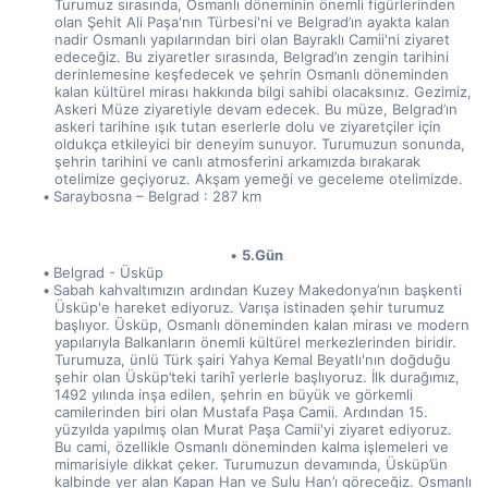
Turumuz sırasında, Osmanlı döneminin önemli figürlerinden 
olan Şehit Ali Paşa'nın Türbesi'ni ve Belgrad’ın ayakta kalan 
nadir Osmanlı yapılarından biri olan Bayraklı Camii'ni ziyaret 
edeceğiz. Bu ziyaretler sırasında, Belgrad’ın zengin tarihini 
derinlemesine keşfedecek ve şehrin Osmanlı döneminden 
kalan kültürel mirası hakkında bilgi sahibi olacaksınız. Gezimiz, 
Askeri Müze ziyaretiyle devam edecek. Bu müze, Belgrad’ın 
askeri tarihine ışık tutan eserlerle dolu ve ziyaretçiler için 
oldukça etkileyici bir deneyim sunuyor. Turumuzun sonunda, 
şehrin tarihini ve canlı atmosferini arkamızda bırakarak 
otelimize geçiyoruz. Akşam yemeği ve geceleme otelimizde.
Saraybosna – Belgrad : 287 km
5.Gün
Belgrad - Üsküp
Sabah kahvaltımızın ardından Kuzey Makedonya’nın başkenti 
Üsküp'e hareket ediyoruz. Varışa istinaden şehir turumuz 
başlıyor. Üsküp, Osmanlı döneminden kalan mirası ve modern 
yapılarıyla Balkanların önemli kültürel merkezlerinden biridir. 
Turumuza, ünlü Türk şairi Yahya Kemal Beyatlı'nın doğduğu 
şehir olan Üsküp’teki tarihî yerlerle başlıyoruz. İlk durağımız, 
1492 yılında inşa edilen, şehrin en büyük ve görkemli 
camilerinden biri olan Mustafa Paşa Camii. Ardından 15. 
yüzyılda yapılmış olan Murat Paşa Camii'yi ziyaret ediyoruz. 
Bu cami, özellikle Osmanlı döneminden kalma işlemeleri ve 
mimarisiyle dikkat çeker. Turumuzun devamında, Üsküp’ün 
kalbinde yer alan Kapan Han ve Sulu Han’ı göreceğiz. Osmanlı 