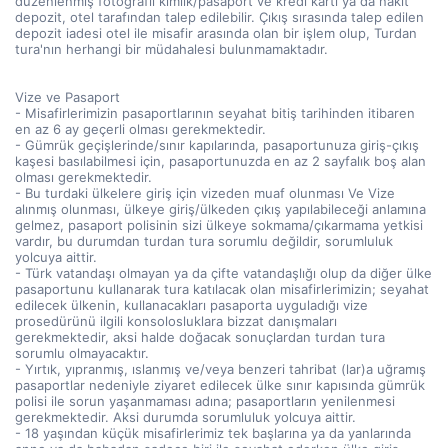
düzenlenmiş fotoğraflı kimlik/pasaport ve kredi kartı ya da nakit
depozit, otel tarafından talep edilebilir. Çıkış sırasında talep edilen
depozit iadesi otel ile misafir arasında olan bir işlem olup, Turdan
tura'nın herhangi bir müdahalesi bulunmamaktadır.
Vize ve Pasaport
- Misafirlerimizin pasaportlarının seyahat bitiş tarihinden itibaren
en az 6 ay geçerli olması gerekmektedir.
- Gümrük geçişlerinde/sınır kapılarında, pasaportunuza giriş-çıkış
kaşesi basılabilmesi için, pasaportunuzda en az 2 sayfalık boş alan
olması gerekmektedir.
- Bu turdaki ülkelere giriş için vizeden muaf olunması Ve Vize
alınmış olunması, ülkeye giriş/ülkeden çıkış yapılabileceği anlamına
gelmez, pasaport polisinin sizi ülkeye sokmama/çıkarmama yetkisi
vardır, bu durumdan turdan tura sorumlu değildir, sorumluluk
yolcuya aittir.
- Türk vatandaşı olmayan ya da çifte vatandaşlığı olup da diğer ülke
pasaportunu kullanarak tura katılacak olan misafirlerimizin; seyahat
edilecek ülkenin, kullanacakları pasaporta uyguladığı vize
prosedürünü ilgili konsolosluklara bizzat danışmaları
gerekmektedir, aksi halde doğacak sonuçlardan turdan tura
sorumlu olmayacaktır.
- Yırtık, yıpranmış, ıslanmış ve/veya benzeri tahribat (lar)a uğramış
pasaportlar nedeniyle ziyaret edilecek ülke sınır kapısında gümrük
polisi ile sorun yaşanmaması adına; pasaportların yenilenmesi
gerekmektedir. Aksi durumda sorumluluk yolcuya aittir.
- 18 yaşından küçük misafirlerimiz tek başlarına ya da yanlarında