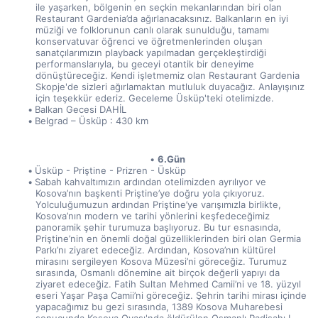
ile yaşarken, bölgenin en seçkin mekanlarından biri olan 
Restaurant Gardenia’da ağırlanacaksınız. Balkanların en iyi 
müziği ve folklorunun canlı olarak sunulduğu, tamamı 
konservatuvar öğrenci ve öğretmenlerinden oluşan 
sanatçılarımızın playback yapılmadan gerçekleştirdiği 
performanslarıyla, bu geceyi otantik bir deneyime 
dönüştüreceğiz. Kendi işletmemiz olan Restaurant Gardenia 
Skopje'de sizleri ağırlamaktan mutluluk duyacağız. Anlayışınız 
için teşekkür ederiz. Geceleme Üsküp'teki otelimizde.
Balkan Gecesi DAHİL 
Belgrad – Üsküp : 430 km
6.Gün
Üsküp - Priştine - Prizren - Üsküp
Sabah kahvaltımızın ardından otelimizden ayrılıyor ve 
Kosova’nın başkenti Priştine’ye doğru yola çıkıyoruz. 
Yolculuğumuzun ardından Priştine’ye varışımızla birlikte, 
Kosova’nın modern ve tarihi yönlerini keşfedeceğimiz 
panoramik şehir turumuza başlıyoruz. Bu tur esnasında, 
Priştine’nin en önemli doğal güzelliklerinden biri olan Germia 
Parkı’nı ziyaret edeceğiz. Ardından, Kosova’nın kültürel 
mirasını sergileyen Kosova Müzesi’ni göreceğiz. Turumuz 
sırasında, Osmanlı dönemine ait birçok değerli yapıyı da 
ziyaret edeceğiz. Fatih Sultan Mehmed Camii’ni ve 18. yüzyıl 
eseri Yaşar Paşa Camii’ni göreceğiz. Şehrin tarihi mirası içinde 
yapacağımız bu gezi sırasında, 1389 Kosova Muharebesi 