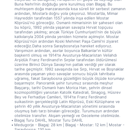
Buna Nehri’nin doğduğu yere kurulmuş olan Blagaj. Bu 
muhteşem doğa manzarasında kısa süreli bir serbest zamanın 
ardından, Mostar’a doğru yola çıkıyoruz. Mostar’da, Mimar 
Hayreddin tarafından 1557 yılında inşa edilen Mostar 
Köprüsü'nü göreceğiz. Osmanlı mimarisinin bir şaheseri olan 
bu köprü, 1992 yılında yaşanan savaşta Hırvat topçusu 
tarafından yıkılmış; ancak Türkiye Cumhuriyeti'nin de büyük 
katkılarıyla 2004 yılında yeniden hizmete açılmıştır. Mostar 
Köprüsü'nün ardından Koski Mehmet Paşa Camii'ni ziyaret 
edeceğiz.Daha sonra Saraybosna’ya hareket ediyoruz. 
Varışımızın ardından, asırlar boyunca Balkanlar'ın kültür 
başkenti olmuş ve 1914'te Avusturya-Macaristan Veliahdı 
Arşidük Franz Ferdinand'ın Sırplar tarafından öldürülmesi 
üzerine Birinci Dünya Savaşı'nın patlak verdiği yer olarak 
tarihe geçmiştir. 1992 savaşında ise Sırp, Hırvat ve Boşnaklar 
arasında yaşanan yıkıcı savaşlar sonucu büyük tahribata 
uğramış, fakat Saraybosna güzelliğini büyük ölçüde korumayı 
başarmıştır. Panoramik şehir turumuz sırasında meşhur 
Başçarşı, tarihi Osmanlı hanı Morica Han, şehrin dinsel 
kozmopolitliğini yansıtan Katolik Katedrali, Sinagog, Hüsrev 
Bey ve Ferhadiye Camileri, 1914'te Franz Ferdinand 
suikastinin gerçekleştiği Latin Köprüsü, Eski Kütüphane ve 
şehrin 40 yıllık Avusturya-Macaristan yönetimi sırasında 
oluşmuş batı tarzı binaları göreceğiz. Turumuzun ardından 
otelimize transfer. Akşam yemeği ve Geceleme otelimizde.
Blagaj Turu DAHİL, Mostar Turu DAHİL
Medugorje - Blagaj: 28 km | Blagaj - Mostar: 12 km | Mostar - 
Saraybosna: 130 km