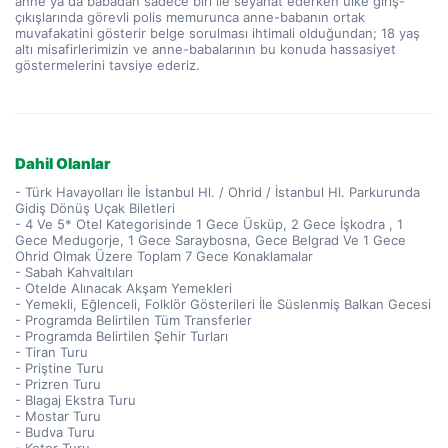
anne ya da babadan sadece biri ile seyahat ederken ülke giriş-
çıkışlarında görevli polis memurunca anne-babanın ortak
muvafakatini gösterir belge sorulması ihtimali olduğundan; 18 yaş
altı misafirlerimizin ve anne-babalarının bu konuda hassasiyet
göstermelerini tavsiye ederiz.
Dahil Olanlar
- Türk Havayolları İle İstanbul Hl. / Ohrid / İstanbul Hl. Parkurunda
Gidiş Dönüş Uçak Biletleri
- 4 Ve 5* Otel Kategorisinde 1 Gece Üsküp, 2 Gece İşkodra , 1
Gece Medugorje, 1 Gece Saraybosna, Gece Belgrad Ve 1 Gece
Ohrid Olmak Üzere Toplam 7 Gece Konaklamalar
- Sabah Kahvaltıları
- Otelde Alınacak Akşam Yemekleri
- Yemekli, Eğlenceli, Folklör Gösterileri İle Süslenmiş Balkan Gecesi
- Programda Belirtilen Tüm Transferler
- Programda Belirtilen Şehir Turları
- Tiran Turu
- Priştine Turu
- Prizren Turu
- Blagaj Ekstra Turu
- Mostar Turu
- Budva Turu