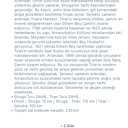
Ardından, Ohrid Gölü'nün eşsiz manzarasına sahip yürüyüş 
yollarında gezinti yaparak, Struga'nın tarihi köprülerinden 
geçeceğiz. Bu köprü, şehri ikiye bölerken, göl kenarındaki 
doğal güzellikleri keşfetme fırsatı sunar. Serbest zamanın 
ardından Tiran’a Hareket. Tiran'a varışımızla birlikte, şehrin en 
önemli simgelerinden olan Ethem Bey Camii’ni ziyaret 
ediyoruz. 1789 yılında inşasına başlanan ve 1923 yılında 
tamamlanan bu yapı, Arnavutluk’un kültürel miraslarından biri. 
İskender Meydanı'nda kısa bir mola veriyor, meydanın 
ortasında gururla yükselen İskender Bey Heykeli'ni 
görüyoruz. 1821 yılında Ethem Bey tarafından yaptırılan 
Tiran’ın sembolü Saat Kulesi de turumuzun öne çıkan 
noktalarından biri. Ardından, 1999 yılında İşkodralı çocukların 
isyan sırasında eritilen kurşunlardan yaptığı anlam dolu Barış 
Çanı’nı ziyaret ediyoruz. Bu tur esnasında Tiran’ın modern 
yüzü ve tarihi geçmişi bir araya gelerek unutulmaz anılar 
biriktirmenizi sağlayacak. Serbest zamanın ardından, 
Arnavutluk'un kuzeyindeki tarihi İşkodra şehrine doğru yola 
çıkıyoruz. İşkodra, doğal güzellikleri ve zengin tarihi 
dokusuyla sizi büyüleyecek. Geceleme ve akşam yemeği 
otelimizde.
Struga Turu DAHİL, Tiran Turu DAHİL
Ohrid – Struga: 15 km | Struga - Tiran: 115 km | Tiran – 
İşkodra: 100 km
Toplam kat edilecek mesafe: 230 km
2.Gün