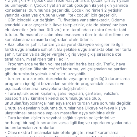
- 2 yetişkin + 1 çocuk olan rezervasyonlarda, çocuk için ayrı yatak
bulunmayabilir. Çocuk fiyatları ancak çocuğun iki yetişkin yanında
konaklaması durumunda geçerlidir. Çocuk indirimleri 2 yetişkin
yanında kalan yaş grubuna uyan, “tek çocuk” için geçerlidir.
- Gün içindeki kur değişimi, TL fiyatlara yansıtılmaktadır. Ödeme
anındaki kurlar geçerlidir. İlave talepleriniz, otelde alacağınız bazı
ek hizmetler (minibar, ütü vb.) otel tarafından ekstra ücrete tabi
tutulur. Bu masraflar satın alma esnasında ücrete dahil edilmez ve
konaklamanız sırasında doğrudan otele ödenir.
- Bazı ülkeler şehir, turizm ya da yerel düzeyde vergiler ile ilgili
farklı uygulamalara sahiptir. Bu şekilde uygulanmakta olan her türlü
şehir, turizm ya da diğer vergiler, giriş veya çıkış sırasında otel
tarafından, misafirden tahsil edilir.
- Programlarda verilen yol mesafeleri harita bazlıdır. Trafik, hava
şartları, gidilen ülkenin coğrafi konumu, yol çalışmaları ve şartları
gibi durumlarda yolculuk süreleri uzayabilir.
- turdan tura zorunlu durumlarda veya gerek gördüğü durumlarda
programın içeriğini bozmadan şehirlerin programdaki sırasını ve
uçulacak olan ana havayolunu değiştirebilir.
- Tura iştirak eden kişilerin, şahsi eşyaları, çantaları, valizleri,
pasaportları / kimlikleri kendi sorumluluğunda olup,
unutulan/kaybolan/çalınan eşyalardan turdan tura sorumlu değildir.
Unutulan eşyaların bulunma durumlarında Ülkeye ve/veya kişiye
ulaştırılması sırasında yapılan masraflar eşya sahibine aittir.
- Tura katılan kişilerin seyahat sağlık sigorta poliçelerini ve
herhangi bir sağlık sorunları varsa ilgili ilaç ve raporlarını yanlarında
bulundurmaları zorunludur.
- Olası ekstra harcamalar için otele girişte, resmî kurumlarca