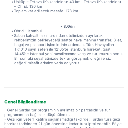
Üsküp – Tetova (Kalkandelen): 43 km | Tetova (Kalkandelen) 
– Ohrid: 130 km
Toplam kat edilecek mesafe: 173 km
8.Gün
Ohrid - İstanbul
Sabah kahvaltımızın ardından otelimizden ayrılarak 
rehberimizin belirleyeceği saatte havalimanına transfer. Bilet, 
bagaj ve pasaport işlemlerinin ardından, Türk Havayolları 
TK1010 sayılı seferi ile 12:05’te İstanbul’a hareket. Saat 
14:45’de İstanbul yeni havalimanına varış ve turumuzun sonu. 
Bir sonraki seyahatinizde tekrar görüşmek dileği ile siz 
değerli misafirlerimize veda ediyoruz.
Genel Bilgilendirme
- Genel Şartlar tur programının ayrılmaz bir parçasıdır ve tur
programından bağımsız düşünülemez.
- Gezi için yeterli katılım sağlanamadığı takdirde; Turdan tura gezi
hareket tarihinden 21 gün öncesine kadar turu iptal edebilir. Böyle