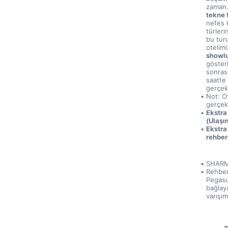
zaman. 
tekne 
nefes k
türleri
bu tur
otelimi
showlu
gösteri
sonrası
saatte 
gerçekl
Not: O
gerçekl
Ekstra
(Ulaşı
Ekstra
rehber
SHARM
Rehberi
Pegasus
bağlaya
varışı