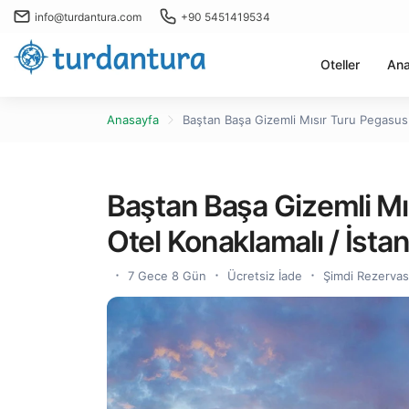
info@turdantura.com
+90 5451419534
Oteller
Ana
Anasayfa
Baştan Başa Gizemli Mısır Turu Pegasus i
Baştan Başa Gizemli Mıs
Otel Konaklamalı / İstan
7 Gece 8 Gün
Ücretsiz İade
Şimdi Rezerva