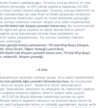
örme fırsatını yakalayacağız. Turumuz sonrası Mısır’ın en eski 
itesini göreceğiz ve 970 yılında yapımına başlanılan 20.000 
 Al Azhar camiini ziyaret edeceğiz. Turumuz sonrası Kahire’nin en 
li noktalarından biri olan Khan el Khalili çarşısında rehberiniz 
de gezerek birbirinden çeşitli ve renkli dükkanları göreceğiz. 
z sonrası otelimize transfer. Akşam arzu eden misafirlerimiz 
tra Nil Nehri’nde Akşam yemekli tekne turu.
 Bu turumuzda Nil 
e eğlenceli gece hayatını ve ışıklar altında Kahire şehrini 
eğimiz yerel teknelerden birinde lokal yemeklerin ve 
’nin tadını çıkarabilirsiniz. Tur sonrası otelimize transfer. 
me otelimizde.
 tam günlük Kahire şaheserleri: 115 Usd (Kişi Başı) (Ulaşım, 
lik, Giriş Ücreti, Öğlen Yemeği Lunch Box) 
 Nil Nehri’nde Akşam yemekli tekne turu: 75 Usd (Kişi Başı) 
m, rehberlik, Akşam yemeği)
6.Gün
E
kahvaltımızın ardından serbest zaman. Arzu eden misafirlerimiz 
tra tam günlük öğle yemekli İskenderiye turu.
 Bu turumuzda 
n ikinci en büyük şehri, "Akdeniz'in İncisi" İskenderiye'yi 
ğiz. İskenderiye, atmosferi ve ambiyansı ile, Kahire'den sadece 
uzaklıkta olmasına rağmen, Mısır'ın sizlere farklı yüzünü 
r. M.Ö.331'de Büyük İskender tarafından kurulan bu şehir, 
Roman Mısır'ın başkenti olmuştur ve efsanevi deniz feneri ile 
n yedi harikasından birine ev sahipliği yapmaktadır. Ayrıca, antik 