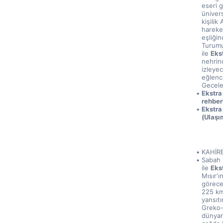
eseri g
ünivers
kişilik
hareket
eşliğin
Turumu
ile 
Eks
nehrind
izleyec
eğlence
Gecele
Ekstra
rehber
Ekstra
(Ulaşı
KAHİR
Sabah 
ile 
Eks
Mısır'ı
görece
225 km 
yansıtı
Greko-
dünyanı