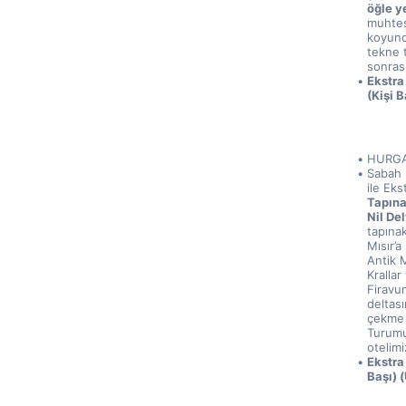
öğle y
muhteş
koyund
tekne 
sonras
Ekstra
(Kişi 
HURG
Sabah 
ile Eks
Tapına
Nil Del
tapına
Mısır’
Antik M
Krallar
Firavu
deltası
çekme 
Turumu
otelim
Ekstra
Başı) 