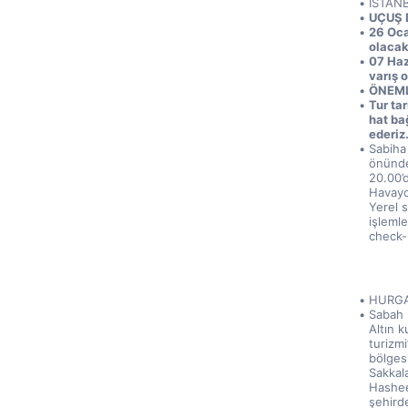
İSTAN
UÇUŞ 
26 Oca
olacakt
07 Haz
varış o
ÖNEML
Tur tar
hat bağ
ederiz.
Sabiha
önünde 
20.00’d
Havayol
Yerel s
işlemle
check-i
HURG
Sabah 
Altın k
turizmi
bölges
Sakkala
Hashee
şehird