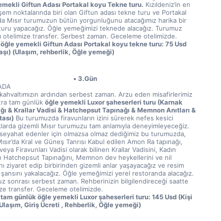
emekli Giftun Adası Portakal koyu Tekne turu.
 Kızıldeniz’in en 
em noktalarında biri olan Giftun adası tekne turu ve Portakal 
a Mısır turumuzun bütün yorgunluğunu atacağımız harika bir 
turu yapacağız. Öğle yemeğimizi teknede alacağız. Turumuz 
ı otelimize transfer. Serbest zaman. Geceleme otelimizde.
 öğle yemekli Giftun Adası Portakal koyu tekne turu: 75 Usd 
Başı) (Ulaşım, rehberlik, Öğle yemeği)
3.Gün
ADA
kahvaltımızın ardından serbest zaman. Arzu eden misafirlerimiz 
tra tam günlük 
öğle yemekli Luxor şaheserleri turu (Karnak 
ğı & Krallar Vadisi & Hatchepsut Tapınağı & Memnon Anıtları & 
tası)
 Bu turumuzda firavunların izini sürerek nefes kesici 
klarda gizemli Mısır turumuzu tam anlamıyla deneyimleyeceğiz. 
a seyahat edenler için olmazsa olmaz dediğimiz bu turumuzda, 
ısır’da Kral ve Güneş Tanrısı Kabul edilen Amon Ra tapınağı, 
 veya Firavunları Vadisi olarak bilinen Krallar Vadisini, Kadın 
n Hatchepsut Tapınağını, Memnon dev heykellerini ve nil 
nı ziyaret edip birbirinden gizemli anlar yaşayacağız ve resim 
şansını yakalacağız. Öğle yemeğimizi yerel restoranda alacağız. 
z sonrası serbest zaman. Rehberinizin bilgilendireceği saatte 
ize transfer. Geceleme otelimizde.
 tam günlük öğle yemekli Luxor şaheserleri turu: 145 Usd (Kişi 
(Ulaşım, Giriş Ücreti , Rehberlik, Öğle yemeği)