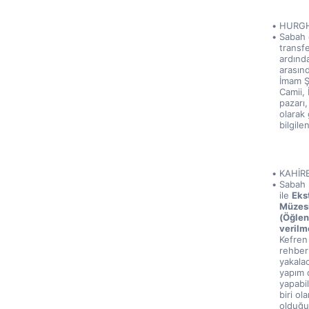
HURGH
Sabah 
transfe
ardınd
arasınd
İmam Şa
Camii, 
pazarı,
olarak
bilgile
KAHİR
Sabah 
ile 
Ekst
Müzesi
(Öğlen
verilme
Kefren
rehberi
yakala
yapım d
yapabil
biri ol
olduğu 