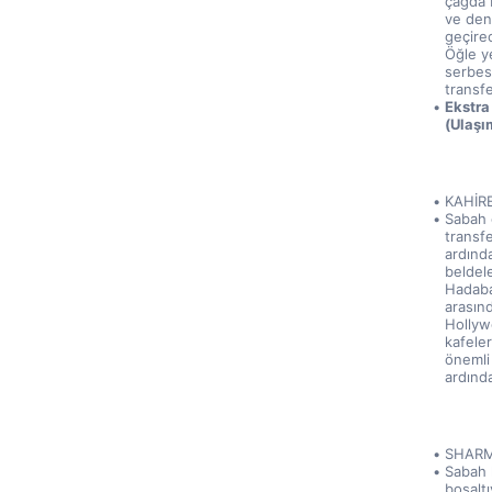
çağda b
ve deni
geçire
Öğle y
serbest
transf
Ekstra
(Ulaşı
KAHİR
Sabah 
transfe
ardında
beldel
Hadaba
arasınd
Hollywo
kafeler
önemli
ardında
SHARM
Sabah k
boşaltı