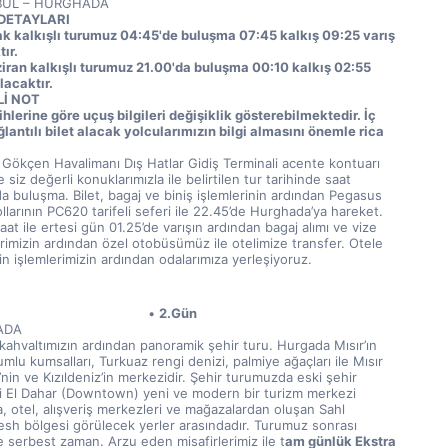
BUL – HURGHADA
DETAYLARI
k kalkışlı turumuz 04:45'de buluşma 07:45 kalkış 09:25 varış 
ır.
iran kalkışlı turumuz 21.00'da buluşma 00:10 kalkış 02:55 
lacaktır.
İ NOT
ihlerine göre uçuş bilgileri değişiklik gösterebilmektedir. İç 
lantılı bilet alacak yolcularımızın bilgi almasını önemle rica 
 
 Gökçen Havalimanı Dış Hatlar Gidiş Terminali acente kontuarı 
siz değerli konuklarımızla ile belirtilen tur tarihinde saat 
a buluşma. Bilet, bagaj ve biniş işlemlerinin ardından Pegasus 
larının PC620 tarifeli seferi ile 22.45’de Hurghada’ya hareket. 
aat ile ertesi gün 01.25’de varışın ardından bagaj alımı ve vize 
rimizin ardından özel otobüsümüz ile otelimize transfer. Otele 
n işlemlerimizin ardından odalarımıza yerleşiyoruz.  
2.Gün
ADA
kahvaltımızın ardından panoramik şehir turu. Hurgada Mısır’ın 
umlu kumsalları, Turkuaz rengi denizi, palmiye ağaçları ile Mısır 
’nin ve Kızıldeniz’in merkezidir. Şehir turumuzda eski şehir 
i El Dahar (Downtown) yeni ve modern bir turizm merkezi 
, otel, alışveriş merkezleri ve mağazalardan oluşan Sahl 
sh bölgesi görülecek yerler arasındadır. Turumuz sonrası 
e serbest zaman. Arzu eden misafirlerimiz ile t
am günlük Ekstra 