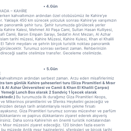
4.Gün
ADA – KAHİRE
erken kahvaltımızın ardından özel otobüsümüz ile Kahire’ye 
r. Yaklaşık 450 km sürecek yolculuk sonrası Kahire’ye varışımızın 
an panoramik şehir turu. Şehir turumuzda görülecek yerler 
a Kahire Kalesi, Mehmet Ali Paşa Cami, Sultan Hasan Kulliyesi, 
fi Camii, Baron Empain Sarayı, Sedat’ın Anıt Mezarı, Al Azhar 
İslam tarihi müzesi, Kahire Müzesi, Kahire Kulesi, Khan el Khalili 
 El Tahrir meydanı ve şehrin birçok turistik noktası panoramik 
 görülecektir. Turumuz sonrası serbest zaman. Rehberinizin 
ndireceği saatte otelimize transfer. Geceleme otelimizde.
5.Gün
E
kahvaltımızın ardından serbest zaman. Arzu eden misafirlerimiz 
ra tam günlük Kahire şaheserleri turu (Giza Piramitleri & Mısır 
 & Al Azhar Üniversitesi ve Camii & Khan El Khalili Çarşısı) 
 Yemeği Lunch Box olarak 2 Sandviç 1 İçecek olarak 
ktedir.) 
Bu turumuzda ilk durağımız Giza Piramitleri Keops, 
 ve Mikerinos piramitlerini ve Sfenks Heykelini gezeceğiz ve 
nizden detaylı tarih anlatımlarıyla resim çekme fırsatı 
cayaksınız. Giza Piramitleri turumuz sonrası mücevher ve parfüm 
ükkanlarını ve papirus dükkanlarını ziyaret ederek alışveriş 
irsiniz. Daha sonra Kahire’nin en önemli turistik noktalarından 
an Mısır müzesini ziyaret edeceğiz. 120 binden fazla eserin 
bu müzede Antik mısır hazinelerini, sfenksleri ve birçok tarihi 