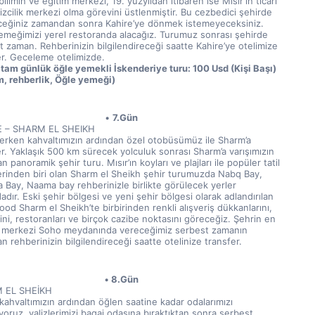
ilimin ve eğitim merkezi, 19. yüzyıldan itibaren ise Mısır'ın ticari 
zcilik merkezi olma görevini üstlenmiştir. Bu cezbedici şehirde 
ceğiniz zamandan sonra Kahire’ye dönmek istemeyeceksiniz. 
emeğimizi yerel restoranda alacağız. Turumuz sonrası şehirde 
 zaman. Rehberinizin bilgilendireceği saatte Kahire’ye otelimize 
er. Geceleme otelimizde.
 tam günlük öğle yemekli İskenderiye turu: 100 Usd (Kişi Başı) 
m, rehberlik, Öğle yemeği)
7.Gün
E – SHARM EL SHEIKH
erken kahvaltımızın ardından özel otobüsümüz ile Sharm’a 
r. Yaklaşık 500 km sürecek yolculuk sonrası Sharm’a varışımızın 
n panoramik şehir turu. Mısır’ın koyları ve plajları ile popüler tatil 
erinden biri olan Sharm el Sheikh şehir turumuzda Nabq Bay, 
 Bay, Naama bay rehberinizle birlikte görülecek yerler 
adır. Eski şehir bölgesi ve yeni şehir bölgesi olarak adlandırılan 
od Sharm el Sheikh’te birbirinden renkli alışveriş dükkanlarını, 
ini, restoranları ve birçok cazibe noktasını göreceğiz. Şehrin en 
 merkezi Soho meydanında vereceğimiz serbest zamanın 
n rehberinizin bilgilendireceği saatte otelinize transfer.
8.Gün
 EL SHEİKH
ahvaltımızın ardından öğlen saatine kadar odalarımızı 
yoruz, valizlerimizi bagaj odasına bıraktıktan sonra serbest 