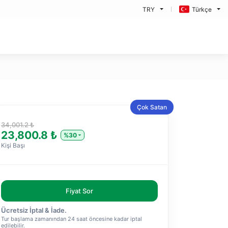
TRY
Türkçe
Çok Satan
34,001.2 ₺
23,800.8 ₺
%30
Kişi Başı
Fiyat Sor
Ücretsiz İptal & İade.
Tur başlama zamanından 24 saat öncesine kadar iptal
edilebilir.