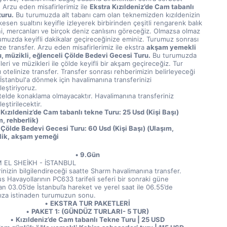
Arzu eden misafirlerimiz ile 
Ekstra Kızıldeniz’de Cam tabanlı 
turu.
 Bu turumuzda alt tabanı cam olan teknemizden kızıldenizin 
esen sualtını keyifle izleyerek birbirinden çeşitli rengarenk balık 
ni, mercanları ve birçok deniz canlısını göreceğiz. Olmazsa olmaz 
umuzda keyifli dakikalar geçireceğinize eminiz. Turumuz sonrası 
ze transfer. Arzu eden misafirlerimiz ile ekstra 
akşam yemekli 
, müzikli, eğlenceli Çölde Bedevi Gecesi Turu.
 Bu turumuzda 
leri ve müzikleri ile çölde keyifli bir akşam geçireceğiz. Tur 
 otelinize transfer. Transfer sonrası rehberimizin belirleyeceği 
İstanbul'a dönmek için havalimanına transferinizi 
eştiriyoruz. 
telde konaklama olmayacaktır. Havalimanına transferiniz 
eştirilecektir. 
 Kızıldeniz’de Cam tabanlı tekne Turu: 25 Usd (Kişi Başı) 
m, rehberlik)
 Çölde Bedevi Gecesi Turu: 60 Usd (Kişi Başı) (Ulaşım, 
lik, akşam yemeği
9.Gün
 EL SHEİKH - İSTANBUL
nizin bilgilendireceği saatte Sharm havalimanına transfer. 
 Havayollarının PC633 tarifeli seferi bir sonraki güne 
n 03.05’de İstanbul’a hareket ve yerel saat ile 06.55’de 
mıza istinaden turumuzun sonu. 
EKSTRA TUR PAKETLERİ
PAKET 1: (GÜNDÜZ TURLARI- 5 TUR)
Kızıldeniz’de Cam tabanlı Tekne Turu | 25 USD