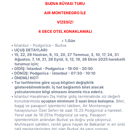
BUDVA RÜYASI TURU
AIR MONTENEGRO İLE
VİZESİZ!
4 GECE OTEL KONAKLAMALI
1.Gün
İstanbul – Podgorica – Budva
UÇUŞ DETAYLARI:
15, 22, 29 Haziran, 6, 13, 20, 27 Temmuz, 3, 10, 17, 24, 31 
Ağustos, 7, 14, 21, 28 Eylül, 5, 12, 19, 26 Ekim 2025 hareketli 
turumuz için;
GİDİŞ: İstanbul - Podgorica - 19:00 - 20:50
DÖNÜŞ: Podgorica - İstanbul - 07:30 - 10:10
ÖNEMLİ NOT:
Tur tarihlerine göre uçuş bilgileri değişiklik 
gösterebilmektedir. İç hat bağlantılı bilet alacak 
yolcularımızın bilgi almasını önemle rica ederiz.
İstanbul Havalimanı Dış Hatlar gidiş terminalinde siz değerli 
konuklarımızla 
uçuştan minimum 3 saat önce buluşma.
 Bilet, 
bagaj ve pasaport işlemlerini takiben, Air Montenegro 
havayolunun Özel Seferi ile saat 15.25 Podgorica’ a hareket. 
Yerel saat ile 16:25’te Podgroica’ ya varış. Pasaport 
işlemlerimizin ardından Budva’ ya doğru yola çıkıyoruz. 
Muhteşem sahilleri, renkli gece hayatı ile Balkanlar’ ın en ünlü 
tatil merkezlerinden biri olan Budva’ da varış sonrası 