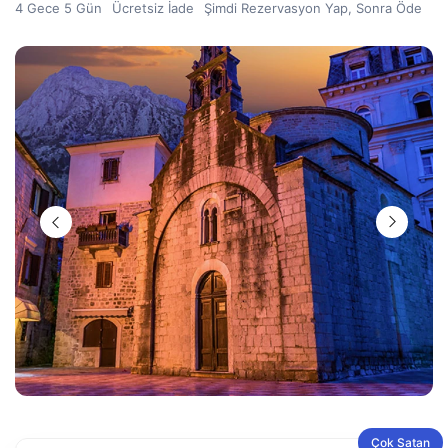
4 Gece 5 Gün
Ücretsiz İade
Şimdi Rezervasyon Yap, Sonra Öde
Çok Satan