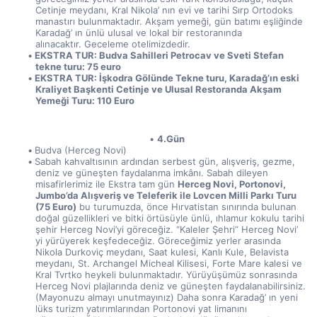
Cetinje meydanı, Kral Nikola’ nın evi ve tarihi Sırp Ortodoks 
manastırı bulunmaktadır. Akşam yemeği, gün batımı eşliğinde 
Karadağ’ ın ünlü ulusal ve lokal bir restoranında 
alınacaktır. Geceleme otelimizdedir.
EKSTRA TUR: Budva Sahilleri Petrocav ve Sveti Stefan 
tekne turu: 75 euro
EKSTRA TUR: İşkodra Gölünde Tekne turu, Karadağ’ın eski 
Kraliyet Başkenti Cetinje ve Ulusal Restoranda Akşam 
Yemeği Turu: 110 Euro
4.Gün
Budva (Herceg Novi)
Sabah kahvaltısının ardından serbest gün, alışveriş, gezme, 
deniz ve güneşten faydalanma imkânı. Sabah dileyen 
misafirlerimiz ile Ekstra tam gün 
Herceg Novi, Portonovi, 
Jumbo’da Alışveriş ve Teleferik ile Lovcen Milli Parkı Turu 
(75 Euro)
 bu turumuzda, önce Hırvatistan sınırında bulunan 
doğal güzellikleri ve bitki örtüsüyle ünlü, ıhlamur kokulu tarihi 
şehir Herceg Novi’yi göreceğiz. “Kaleler Şehri” Herceg Novi’ 
yi yürüyerek keşfedeceğiz. Göreceğimiz yerler arasında 
Nikola Durkoviç meydanı, Saat kulesi, Kanlı Kule, Belavista 
meydanı, St. Archangel Micheal Kilisesi, Forte Mare kalesi ve 
Kral Tvrtko heykeli bulunmaktadır. Yürüyüşümüz sonrasında 
Herceg Novi plajlarında deniz ve güneşten faydalanabilirsiniz. 
(Mayonuzu almayı unutmayınız) Daha sonra Karadağ’ ın yeni 
lüks turizm yatırımlarından Portonovi yat limanını 