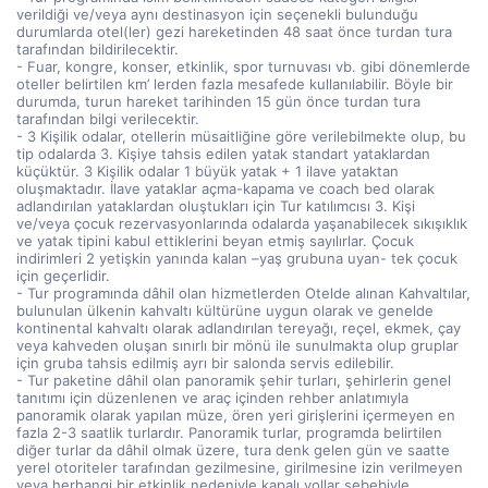
verildiği ve/veya aynı destinasyon için seçenekli bulunduğu
durumlarda otel(ler) gezi hareketinden 48 saat önce turdan tura
tarafından bildirilecektir.
- Fuar, kongre, konser, etkinlik, spor turnuvası vb. gibi dönemlerde
oteller belirtilen km’ lerden fazla mesafede kullanılabilir. Böyle bir
durumda, turun hareket tarihinden 15 gün önce turdan tura
tarafından bilgi verilecektir.
- 3 Kişilik odalar, otellerin müsaitliğine göre verilebilmekte olup, bu
tip odalarda 3. Kişiye tahsis edilen yatak standart yataklardan
küçüktür. 3 Kişilik odalar 1 büyük yatak + 1 ilave yataktan
oluşmaktadır. İlave yataklar açma-kapama ve coach bed olarak
adlandırılan yataklardan oluştukları için Tur katılımcısı 3. Kişi
ve/veya çocuk rezervasyonlarında odalarda yaşanabilecek sıkışıklık
ve yatak tipini kabul ettiklerini beyan etmiş sayılırlar. Çocuk
indirimleri 2 yetişkin yanında kalan –yaş grubuna uyan- tek çocuk
için geçerlidir.
- Tur programında dâhil olan hizmetlerden Otelde alınan Kahvaltılar,
bulunulan ülkenin kahvaltı kültürüne uygun olarak ve genelde
kontinental kahvaltı olarak adlandırılan tereyağı, reçel, ekmek, çay
veya kahveden oluşan sınırlı bir mönü ile sunulmakta olup gruplar
için gruba tahsis edilmiş ayrı bir salonda servis edilebilir.
- Tur paketine dâhil olan panoramik şehir turları, şehirlerin genel
tanıtımı için düzenlenen ve araç içinden rehber anlatımıyla
panoramik olarak yapılan müze, ören yeri girişlerini içermeyen en
fazla 2-3 saatlik turlardır. Panoramik turlar, programda belirtilen
diğer turlar da dâhil olmak üzere, tura denk gelen gün ve saatte
yerel otoriteler tarafından gezilmesine, girilmesine izin verilmeyen
veya herhangi bir etkinlik nedeniyle kapalı yollar sebebiyle