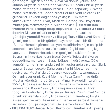
göreceğiz. Öğleden sonra Budva’ ya dönüş yolumuzda 
Jumbo Alışveriş Merkezi’nde yaklaşık 1,5 saatlik bir alışveriş 
molası vereceğiz. (Jumbo Pazar Günleri Kapalıdır) Alışveriş 
molası sırasında arzu eden misafirlerimiz yeni Teleferik ile 
çıkacakları Lovcen dağlarında yaklaşık 1316 metre 
yükseklikten Kotor, Tivat, Risan ve Herceg Novi koylarının 
muhteşem manzarasıyla büyülenecekler.
 (Teleferik için 
transfer ve teleferiğe çıkış-iniş ücreti ilave olarak 35 Euro 
ödenir)
 Dileyen misafirlerimiz ile alternatif olarak tam 
gün 
öğle yemekli Mostar ve Blagaj Turu (150 euro) 
Karadağ’a 
gelmişken sadece bir günlerini ayırarak başka bir ülke daha 
(Bosna-Hersek) görmek isteyen misafirlerimiz için cazip bir 
seçenek olan Mostar turu için sabah 7 gibi otelden çıkış 
yapıyoruz. Bosna Hersek sınır geçişimizi takiben önce 
Bosna’nın ilk tekkesi olan Blagaj Derviş Tekkesini ziyaret 
edeceğimiz muhteşem Blagaj bölgesini görüyoruz. Öğle 
yemeğimizi nehir kıyısında özel bir restoranda alıyoruz. (Balık 
Izgara, Salata, İçecek) Daha sonra tarihi Mostar şehrine 
geçiyoruz. Mostar’ da yürüyerek yapacağımız turumuzda 
Osmanlı eserlerini, Koski Mehmet Paşa Camii' ni ve ünlü 
Mostar Köprüsü' nü görüyoruz. Mimar Hayreddin tarafından 
1557 yılında inşa edilen köprü Osmanlı mimarisinin bir 
şaheseridir. Köprü 1992 yılında yaşanan savaşta Hırvat 
topçusu tarafından yıkılmış ancak Türkiye Cumhuriyeti'nin de 
büyük katkılarıyla 2004 yılında yeniden hizmete açılmıştır. 
Kişisel gezi ve aktiviteleriniz için verilecek serbest zamanın 
ardından dönüşe geçiyoruz. Geceleme otelimizdedir.
EKSTRA TUR: Herceg Novi, Portonovi, Jumbo’da Alışveriş 