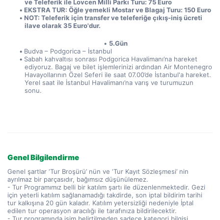
ve Teleferik ile Lovcen Milli Parkı Turu: 75 Euro
EKSTRA TUR: Öğle yemekli Mostar ve Blagaj Turu: 150 Euro
NOT: Teleferik için transfer ve teleferiğe çıkış-iniş ücreti 
ilave olarak 35 Euro'dur.
5.Gün
Budva – Podgorica – İstanbul
Sabah kahvaltısı sonrası Podgorica Havalimanı’na hareket 
ediyoruz. Bagaj ve bilet işlemlerinizi ardından Air Montenegro 
Havayollarının Özel Seferi ile saat 07.00’de İstanbul'a hareket. 
Yerel saat ile İstanbul Havalimanı’na varış ve turumuzun 
sonu. 
Genel Bilgilendirme
Genel şartlar ‘Tur Broşürü’ nün ve ‘Tur Kayıt Sözleşmesi’ nin
ayrılmaz bir parçasıdır, bağımsız düşünülemez.
- Tur Programımız belli bir katılım şartı ile düzenlenmektedir. Gezi
için yeterli katılım sağlanamadığı takdirde, son iptal bildirim tarihi
tur kalkışına 20 gün kaladır. Katılım yetersizliği nedeniyle İptal
edilen tur operasyon aracılığı ile tarafınıza bildirilecektir.
- Tur programında isim belirtilmeden sadece kategori bilgisi