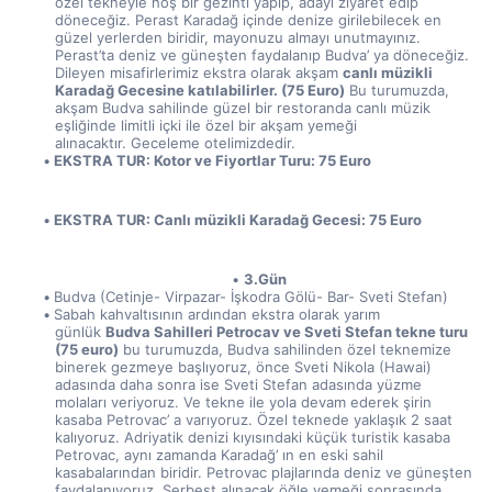
özel tekneyle hoş bir gezinti yapıp, adayı ziyaret edip 
döneceğiz. Perast Karadağ içinde denize girilebilecek en 
güzel yerlerden biridir, mayonuzu almayı unutmayınız. 
Perast’ta deniz ve güneşten faydalanıp Budva’ ya döneceğiz. 
Dileyen misafirlerimiz ekstra olarak akşam 
canlı müzikli 
Karadağ Gecesine katılabilirler. (75 Euro)
 Bu turumuzda, 
akşam Budva sahilinde güzel bir restoranda canlı müzik 
eşliğinde limitli içki ile özel bir akşam yemeği 
alınacaktır. Geceleme otelimizdedir.
EKSTRA TUR: Kotor ve Fiyortlar Turu: 75 Euro
EKSTRA TUR: Canlı müzikli Karadağ Gecesi: 75 Euro
3.Gün
Budva (Cetinje- Virpazar- İşkodra Gölü- Bar- Sveti Stefan)
Sabah kahvaltısının ardından ekstra olarak yarım 
günlük 
Budva Sahilleri Petrocav ve Sveti Stefan tekne turu 
(75 euro)
 bu turumuzda, Budva sahilinden özel teknemize 
binerek gezmeye başlıyoruz, önce Sveti Nikola (Hawai) 
adasında daha sonra ise Sveti Stefan adasında yüzme 
molaları veriyoruz. Ve tekne ile yola devam ederek şirin 
kasaba Petrovac’ a varıyoruz. Özel teknede yaklaşık 2 saat 
kalıyoruz. Adriyatik denizi kıyısındaki küçük turistik kasaba 
Petrovac, aynı zamanda Karadağ’ ın en eski sahil 
kasabalarından biridir. Petrovac plajlarında deniz ve güneşten 
faydalanıyoruz. Serbest alınacak öğle yemeği sonrasında 