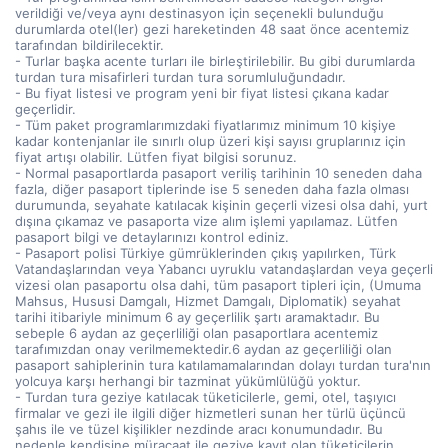
verildiği ve/veya aynı destinasyon için seçenekli bulunduğu
durumlarda otel(ler) gezi hareketinden 48 saat önce acentemiz
tarafından bildirilecektir.
- Turlar başka acente turları ile birleştirilebilir. Bu gibi durumlarda
turdan tura misafirleri turdan tura sorumluluğundadır.
- Bu fiyat listesi ve program yeni bir fiyat listesi çıkana kadar
geçerlidir.
- Tüm paket programlarımızdaki fiyatlarımız minimum 10 kişiye
kadar kontenjanlar ile sınırlı olup üzeri kişi sayısı gruplarınız için
fiyat artışı olabilir. Lütfen fiyat bilgisi sorunuz.
- Normal pasaportlarda pasaport veriliş tarihinin 10 seneden daha
fazla, diğer pasaport tiplerinde ise 5 seneden daha fazla olması
durumunda, seyahate katılacak kişinin geçerli vizesi olsa dahi, yurt
dışına çıkamaz ve pasaporta vize alım işlemi yapılamaz. Lütfen
pasaport bilgi ve detaylarınızı kontrol ediniz.
- Pasaport polisi Türkiye gümrüklerinden çıkış yapılırken, Türk
Vatandaşlarından veya Yabancı uyruklu vatandaşlardan veya geçerli
vizesi olan pasaportu olsa dahi, tüm pasaport tipleri için, (Umuma
Mahsus, Hususi Damgalı, Hizmet Damgalı, Diplomatik) seyahat
tarihi itibariyle minimum 6 ay geçerlilik şartı aramaktadır. Bu
sebeple 6 aydan az geçerliliği olan pasaportlara acentemiz
tarafımızdan onay verilmemektedir.6 aydan az geçerliliği olan
pasaport sahiplerinin tura katılamamalarından dolayı turdan tura'nın
yolcuya karşı herhangi bir tazminat yükümlülüğü yoktur.
- Turdan tura geziye katılacak tüketicilerle, gemi, otel, taşıyıcı
firmalar ve gezi ile ilgili diğer hizmetleri sunan her türlü üçüncü
şahıs ile ve tüzel kişilikler nezdinde aracı konumundadır. Bu
nedenle kendisine müracaat ile geziye kayıt olan tüketicilerin,