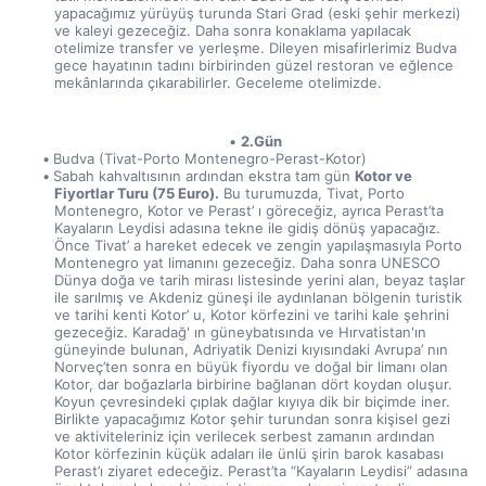
yapacağımız yürüyüş turunda Stari Grad (eski şehir merkezi) 
ve kaleyi gezeceğiz. Daha sonra konaklama yapılacak 
otelimize transfer ve yerleşme. Dileyen misafirlerimiz Budva 
gece hayatının tadını birbirinden güzel restoran ve eğlence 
mekânlarında çıkarabilirler. Geceleme otelimizde. 
2.Gün
Budva (Tivat-Porto Montenegro-Perast-Kotor)
Sabah kahvaltısının ardından ekstra tam gün 
Kotor ve 
Fiyortlar Turu (75 Euro).
 Bu turumuzda, Tivat, Porto 
Montenegro, Kotor ve Perast’ ı göreceğiz, ayrıca Perast’ta 
Kayaların Leydisi adasına tekne ile gidiş dönüş yapacağız. 
Önce Tivat’ a hareket edecek ve zengin yapılaşmasıyla Porto 
Montenegro yat limanını gezeceğiz. Daha sonra UNESCO 
Dünya doğa ve tarih mirası listesinde yerini alan, beyaz taşlar 
ile sarılmış ve Akdeniz güneşi ile aydınlanan bölgenin turistik 
ve tarihi kenti Kotor’ u, Kotor körfezini ve tarihi kale şehrini 
gezeceğiz. Karadağ' ın güneybatısında ve Hırvatistan'ın 
güneyinde bulunan, Adriyatik Denizi kıyısındaki Avrupa’ nın 
Norveç’ten sonra en büyük fiyordu ve doğal bir limanı olan 
Kotor, dar boğazlarla birbirine bağlanan dört koydan oluşur. 
Koyun çevresindeki çıplak dağlar kıyıya dik bir biçimde iner. 
Birlikte yapacağımız Kotor şehir turundan sonra kişisel gezi 
ve aktiviteleriniz için verilecek serbest zamanın ardından 
Kotor körfezinin küçük adaları ile ünlü şirin barok kasabası 
Perast’ı ziyaret edeceğiz. Perast’ta “Kayaların Leydisi” adasına 