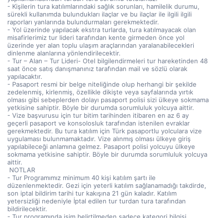
- Kişilerin tura katılımlarındaki sağlık sorunları, hamilelik durumu,
sürekli kullanımda bulundukları ilaçlar ve bu ilaçlar ile ilgili ilgili
raporları yanlarında bulundurmaları gerekmektedir.
- Yol üzerinde yapılacak ekstra turlarda, tura katılmayacak olan
misafirlerimiz tur lideri tarafından kente girmeden önce yol
üzerinde yer alan toplu ulaşım araçlarından yaralanabilecekleri
dinlenme alanlarına yönlendirilecektir.
- Tur – Alan – Tur Lideri- Otel bilgilendirmeleri tur hareketinden 48
saat önce satış danışmanınız tarafından mail ve sözlü olarak
yapılacaktır.
- Pasaport resmi bir belge niteliğinde olup herhangi bir şekilde
zedelenmiş, kirlenmiş, özellikle dikişte veya sayfalarında yırtık
olması gibi sebeplerden dolayı pasaport polisi sizi ülkeye sokmama
yetkisine sahiptir. Böyle bir durumda sorumluluk yolcuya aittir.
- Vize başvurusu için tur bitim tarihinden itibaren en az 6 ay
geçerli pasaport ve konsolosluk tarafından istenilen evraklar
gerekmektedir. Bu tura katılım için Türk pasaportlu yolculara vize
uygulaması bulunmamaktadır. Vize alınmış olması ülkeye giriş
yapılabileceği anlamına gelmez. Pasaport polisi yolcuyu ülkeye
sokmama yetkisine sahiptir. Böyle bir durumda sorumluluk yolcuya
aittir.
NOTLAR
- Tur Programımız minimum 40 kişi katılım şartı ile
düzenlenmektedir. Gezi için yeterli katılım sağlanamadığı takdirde,
son iptal bildirim tarihi tur kakışına 21 gün kaladır. Katılım
yetersizliği nedeniyle İptal edilen tur turdan tura tarafından
bildirilecektir.
- Tur programında isim belirtilmeden sadece kategori bilgisi