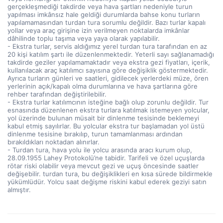
gerçekleşmediği takdirde veya hava şartları nedeniyle turun
yapılması imkânsız hale geldiği durumlarda bahse konu turların
yapılamamasından turdan tura sorumlu değildir. Bazı turlar kapalı
yollar veya araç girişine izin verilmeyen noktalarda imkânlar
dâhilinde toplu taşıma veya yaya olarak yapılabilir.
- Ekstra turlar, servis aldığımız yerel turdan tura tarafından en az
20 kişi katılım şartı ile düzenlenmektedir. Yeterli sayı sağlanamadığı
takdirde geziler yapılamamaktadır veya ekstra gezi fiyatları, içerik,
kullanılacak araç katılımcı sayısına göre değişiklik göstermektedir.
Ayrıca turların günleri ve saatleri, gidilecek yerlerdeki müze, ören
yerlerinin açık/kapalı olma durumlarına ve hava şartlarına göre
rehber tarafından değiştirilebilir.
- Ekstra turlar katılımcının isteğine bağlı olup zorunlu değildir. Tur
esnasında düzenlenen ekstra turlara katılmak istemeyen yolcular,
yol üzerinde bulunan müsait bir dinlenme tesisinde beklemeyi
kabul etmiş sayılırlar. Bu yolcular ekstra tur başlamadan yol üstü
dinlenme tesisine bırakılıp, turun tamamlanması ardından
bırakıldıkları noktadan alınırlar.
- Turdan tura, hava yolu ile yolcu arasında aracı kurum olup,
28.09.1955 Lahey Protokolü’ne tabidir. Tarifeli ve özel uçuşlarda
rötar riski olabilir veya mevcut gezi ve uçuş öncesinde saatler
değişebilir. turdan tura, bu değişiklikleri en kısa sürede bildirmekle
yükümlüdür. Yolcu saat değişme riskini kabul ederek geziyi satın
almıştır.