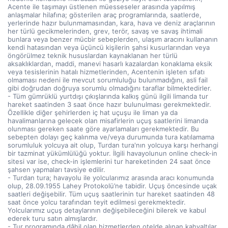
Acente ile taşımayı üstlenen müesseseler arasında yapılmış
anlaşmalar hilafına; gösterilen araç programlarında, saatlerde,
yerlerinde hazır bulunmamasından, kara, hava ve deniz araçlarının
her türlü gecikmelerinden, grev, terör, savaş ve savaş ihtimali
bunlara veya benzer mücbir sebeplerden, ulaşım aracını kullananın
kendi hatasından veya üçüncü kişilerin şahsi kusurlarından veya
öngörülmez teknik hususlardan kaynaklanan her türlü
aksaklıklardan, maddi, manevi hasarlı kazalardan konaklama eksik
veya tesislerinin hatalı hizmetlerinden, Acentenin işleten sıfatı
olmaması nedeni ile mevcut sorumluluğu bulunmadığını, asli fail
gibi doğrudan doğruya sorumlu olmadığını taraflar bilmektedirler.
- Tüm gümrüklü yurtdışı çıkışlarında kalkış günü ilgili limanda tur
hareket saatinden 3 saat önce hazır bulunulması gerekmektedir.
Özellikle diğer şehirlerden iç hat uçuşu ile liman ya da
havalimanlarına gelecek olan misafirlerin uçuş saatlerini limanda
olunması gereken saate göre ayarlamaları gerekmektedir. Bu
sebepten dolayı geç kalınma ve/veya durumunda tura katılamama
sorumluluk yolcuya ait olup, Turdan tura'nın yolcuya karşı herhangi
bir tazminat yükümlülüğü yoktur. İlgili havayolunun online check-in
sitesi var ise, check-in işlemlerini tur hareketinden 24 saat önce
şahsen yapmaları tavsiye edilir.
- Turdan tura; havayolu ile yolcularımız arasında aracı konumunda
olup, 28.09.1955 Lahey Protokolü’ne tabidir. Uçuş öncesinde uçak
saatleri değişebilir. Tüm uçuş saatlerinin tur hareket saatinden 48
saat önce yolcu tarafından teyit edilmesi gerekmektedir.
Yolcularımız uçuş detaylarının değişebileceğini bilerek ve kabul
ederek turu satın almışlardır.
- Tur programında dâhil olan hizmetlerden otelde alınan kahvaltılar,