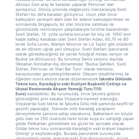
dönüşü özel araç ile karadan yaparak Petrovac’ dan 
ayırılıyoruz. Dönüş yolunda olağanüstü manzarasıyla Sveti 
Stefan’ı bu defa karadan görüyoruz. Uzun yıllar önce 
balıkçıların yerleşim alanı olan bir adanın kamulaştırılması ve 
sonrasında Singapurlu bir otel zincirine satılması ile 
günümüzde restorasyon çalışmalarıyla turizme kazandırılan 
Sveti Stefan, 15. yy’da surlarla korunan bir köy idi. 1950’ lere 
kadar balıkçı kasabası olan Sveti Stefan Adası, 60,70 ve 80’ 
lerde Sofia Loren, Marilyn Monroe ve Liz Taylor gibi ünlülerin 
de bir dönem uğrak yeri olmuştur. Sveti Stefan’ı panoramik 
olarak görebileceğimiz bir yerde fotoğraf molası veriyor ve 
Budva’ ya dönüyoruz. Bu turumuz Deniz sezonu dışında 
(İlkbahar-Sonbahar-Kış döneminde) “Budva Sahilleri, Sveti 
Stefan, Petrovac ve Stari Bar Turu” olarak teknesiz, 
karayolundan gerçekleştirilecektir. Dileyen misafirlerimiz ile 
öğleden sonra ekstra olarak düzenlenecek 
İşkodra Gölünde 
Tekne turu, Karadağ’ın eski Kraliyet Başkenti Cetinje ve 
Ulusal Restoranda Akşam Yemeği Turu (110 
Euro)
 katılabilirler. Bu turumuzda, önce İşkodra gölünü 
göreceğimiz şirin kasaba Virpazar’a hareket edeceğiz. 
Virpazar’da özel tekne ile İşkodra Gölü milli parkında keyifli bir 
gezinti yapacağız. Teknede ünlü Karadağ şaraplarını 
deneyimleme şansına sahip olacaksınız. Balkanların en büyük 
gölü olan ve 250 civarında farklı türde kuşa ev sahipliği yapan 
gölde Pelikanları görebilmek ise güzel bir ayrıcalık olacak. 
Gölde tekne turu sonrasında Karadağ’ın eski kraliyet başkenti 
Cetinje’ yi keşfedeceğiz. Burada panoramik turumuzda 
göreceğimiz yerler arasında eski Türk Konsolosluğu, küçük 