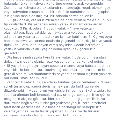
bulunulan ülkenin kahvaltı kültürüne uygun olarak ve genelde
Continental kahvaltı olarak adlandırılan tereyağı, reçel, ekmek, çay
veya kahveden oluşan sınırlı bir mönü ile sunulmakta olup gruplar
için gruba tahsis edilmiş ayrı bir salonda servis edilebilir.
- 3 Kişilik odalar, otellerin müsaitliğine göre verilebilmekte olup, bu
tip odalarda 3. Kişiye tahsis edilen yatak standart yataklardan
küçüktür. 3 Kişilik odalar 1 büyük yatak + 1ilave yataktan
oluşmaktadır. İlave yataklar açma-kapama ve coach bed olarak
adlandırılan yataklardan oluştukları için tur katılımcısı 3. Kişi ve/veya
çocuk rezervasyonlarında odalarda yaşanabilecek sıkışıklık ve yatak
tipini kabul ettiklerini beyan etmiş sayılırlar. Çocuk indirimleri 2
yetişkin yanında kalan –yaş grubuna uyan- tek çocuk için
geçerlidir.
- Otellerde sınırlı sayıda twin (2 ayrı yataklı) oda bulunmasından
dolayı, twin oda talebinizi rezervasyondan önce kontrol ediniz.
- 18 yaş altı reşit sayılmayan çocukların anne veya babalarından biri
veya ikisi ile beraber tura katılmadığı durumlarda, tura katılım için
gerekli olan muvafakatnamelerin seyahat sırasında kişilerin yanında
bulundurulması zorunludur.
- Panoramik şehir turu, şehirlerin tanıtımı için düzenlenen 2-3 saat
süreli turlar olup içeriği değişmemek şartıyla farklı günlerde
düzenlenebilir. Müze, ören yeri girişlerini içermez. Ekstra turlar, tur
lideri tarafından belirlenecek kişi sayısı ile gerçekleştirilir ve günleri
programın akışına göre tur lideri tarafından değiştirilebilir. Hava
durumuna bağlı olarak turlar gerçekleşmeyebilir. Yerel otoriteler
tarafından gezilmesine, gidilmesine herhangi bir sebeple izin
verilmeyen gezi ya da turlar yapılmaz. Bu gezi ya da turların
yapılamamasından turdan tura sorumlu tutulamaz.