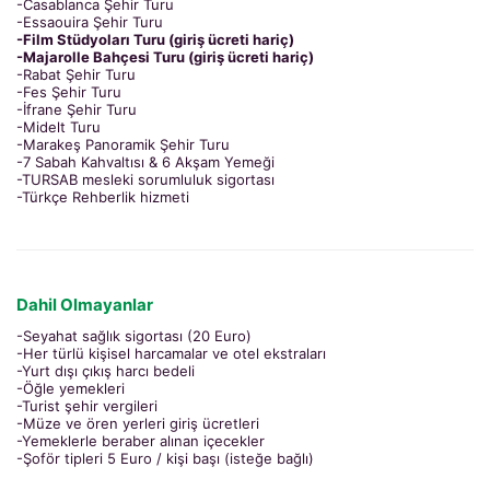
-Casablanca Şehir Turu
-Essaouira Şehir Turu
-Film Stüdyoları Turu (giriş ücreti hariç)
-Majarolle Bahçesi Turu (giriş ücreti hariç)
-Rabat Şehir Turu
-Fes Şehir Turu
-İfrane Şehir Turu
-Midelt Turu
-Marakeş Panoramik Şehir Turu
-7 Sabah Kahvaltısı & 6 Akşam Yemeği
-TURSAB mesleki sorumluluk sigortası
-Türkçe Rehberlik hizmeti
Dahil Olmayanlar
-Seyahat sağlık sigortası (20 Euro)
-Her türlü kişisel harcamalar ve otel ekstraları
-Yurt dışı çıkış harcı bedeli
-Öğle yemekleri
-Turist şehir vergileri
-Müze ve ören yerleri giriş ücretleri
-Yemeklerle beraber alınan içecekler
-Şoför tipleri 5 Euro / kişi başı (isteğe bağlı)