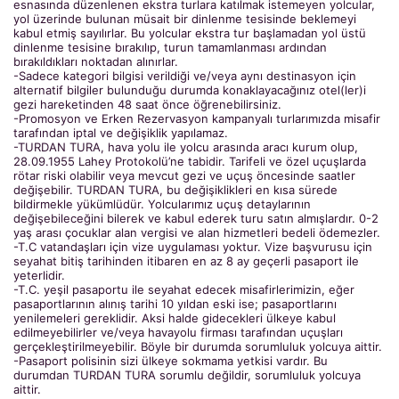
esnasında düzenlenen ekstra turlara katılmak istemeyen yolcular,
yol üzerinde bulunan müsait bir dinlenme tesisinde beklemeyi
kabul etmiş sayılırlar. Bu yolcular ekstra tur başlamadan yol üstü
dinlenme tesisine bırakılıp, turun tamamlanması ardından
bırakıldıkları noktadan alınırlar.
-Sadece kategori bilgisi verildiği ve/veya aynı destinasyon için
alternatif bilgiler bulunduğu durumda konaklayacağınız otel(ler)i
gezi hareketinden 48 saat önce öğrenebilirsiniz.
-Promosyon ve Erken Rezervasyon kampanyalı turlarımızda misafir
tarafından iptal ve değişiklik yapılamaz.
-TURDAN TURA, hava yolu ile yolcu arasında aracı kurum olup,
28.09.1955 Lahey Protokolü’ne tabidir. Tarifeli ve özel uçuşlarda
rötar riski olabilir veya mevcut gezi ve uçuş öncesinde saatler
değişebilir. TURDAN TURA, bu değişiklikleri en kısa sürede
bildirmekle yükümlüdür. Yolcularımız uçuş detaylarının
değişebileceğini bilerek ve kabul ederek turu satın almışlardır. 0-2
yaş arası çocuklar alan vergisi ve alan hizmetleri bedeli ödemezler.
-T.C vatandaşları için vize uygulaması yoktur. Vize başvurusu için
seyahat bitiş tarihinden itibaren en az 8 ay geçerli pasaport ile
yeterlidir.
-T.C. yeşil pasaportu ile seyahat edecek misafirlerimizin, eğer
pasaportlarının alınış tarihi 10 yıldan eski ise; pasaportlarını
yenilemeleri gereklidir. Aksi halde gidecekleri ülkeye kabul
edilmeyebilirler ve/veya havayolu firması tarafından uçuşları
gerçekleştirilmeyebilir. Böyle bir durumda sorumluluk yolcuya aittir.
-Pasaport polisinin sizi ülkeye sokmama yetkisi vardır. Bu
durumdan TURDAN TURA sorumlu değildir, sorumluluk yolcuya
aittir.