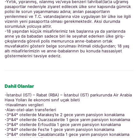
-Yırtık, yıpranmış, ıslanmış ve/veya benzeri tahribat(lar)a uğramış
pasaportlar nedeniyle ziyaret edilecek ülke sınır kapısında gümrük
polisi ile sorun yaşanmaması adına; anılan pasaportların
yenilenmesi ve T.C. vatandaşlarına vize uygulayan bir ülke ise ilgili
vizenin yeni pasaportta olması gerekmektedir. Aksi durumda
sorumluluk yolcuya aittir.
-18 yaşından küçük misafirlerimiz tek başlarına ya da yanlarında
anne ya da babadan sadece biri ile seyahat ederken ülke giriş-
çıkışlarında görevli polis memurunca anne-babanın ortak
muvafakatini gösterir belge sorulması ihtimali olduğundan; 18 yaş
altı misafirlerimizin ve anne-babalarının bu konuda hassasiyet
göstermelerini tavsiye ederiz.
Dahil Olanlar
-İstanbul (IST) – Rabat (RBA) – İstanbul (IST) parkurunda Air Arabia
Hava Yolları ile ekonomi sınıf uçak bileti
-Havalimanı vergileri
-Alan-otel-alan transferleri
-3*&4* otellerde Marakeş’te 2 gece yarım pansiyon konaklama
-3*&4* otellerde Ouarzazate’de 1 gece yarım pansiyon konaklama
-3*&4* otellerde Erfoud’da 1 gece yarım pansiyon konaklama
-3*&4* otellerde Fes’te 1 gece yarım pansiyon konaklama
-3*&4* otellerde Casablanca’da 1 gece yarım pansiyon konaklama