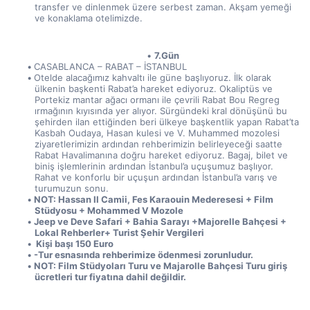
transfer ve dinlenmek üzere serbest zaman. Akşam yemeği 
ve konaklama otelimizde.
7.Gün
CASABLANCA – RABAT – İSTANBUL
Otelde alacağımız kahvaltı ile güne başlıyoruz. İlk olarak 
ülkenin başkenti Rabat’a hareket ediyoruz. Okaliptüs ve 
Portekiz mantar ağacı ormanı ile çevrili Rabat Bou Regreg 
ırmağının kıyısında yer alıyor. Sürgündeki kral dönüşünü bu 
şehirden ilan ettiğinden beri ülkeye başkentlik yapan Rabat’ta 
Kasbah Oudaya, Hasan kulesi ve V. Muhammed mozolesi 
ziyaretlerimizin ardından rehberimizin belirleyeceği saatte 
Rabat Havalimanına doğru hareket ediyoruz. Bagaj, bilet ve 
biniş işlemlerinin ardından İstanbul’a uçuşumuz başlıyor. 
Rahat ve konforlu bir uçuşun ardından İstanbul’a varış ve 
turumuzun sonu.
NOT: Hassan II Camii, Fes Karaouin Mederesesi + Film 
Stüdyosu + Mohammed V Mozole
Jeep ve Deve Safari + Bahia Sarayı +Majorelle Bahçesi + 
Lokal Rehberler+ Turist Şehir Vergileri 
 Kişi başı 150 Euro
-Tur esnasında rehberimize ödenmesi zorunludur.
NOT: Film Stüdyoları Turu ve Majarolle Bahçesi Turu giriş 
ücretleri tur fiyatına dahil değildir.