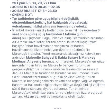
29 Eylül & 6, 13, 20, 27 Ekim 
3O 523 IST RBA 00.40 – 02.35
3O 522 RBA IST 17.15 – 23.50
ÖNEMLİ NOT:
Tur tarihlerine göre uçuş bilgileri değişiklik 
gösterebilmektedir. İç hat bağlantılı bilet alacak 
yolcularımızın bilgi almasını önemle rica ederiz.
İstanbul Havalimanı dış hatlar gidiş terminalinde
 uçuştan 3 
saat önce (gidiş uçuş tarihinden 1 takvim günü 
önce) 
buluşuyoruz.
Bagaj, bilet ve biniş işlemlerinin ardından 
Air Arabia Hava Yolları tarifeli seferi ile Rabat uçuşumuz 
başlıyor.Rabat havalimanına varışımıza istinaden, 
havalimanında bizleri bekleyen özel otobüsümüz ile 
Marakeş’e transfer. Yerel restoranda alacağımız kahvaltının 
ardından
 Majorelle Bahçesi & Bahia Sarayı & Marakeş 
Medinası Alışveriş turu
muz için hareket. Marakeş’in en güzel 
mekanlarından biri olan Majorelle bahçesi turumuzu 
gerçekleştiriyoruz. Fransız mobilya tasarımcısı ve ressam 
Jaques Majorelle tarafından kurulan ve ünlü modacı Yves 
Saint Laurent tarafından bugünkü şekline kavuşturulan 
Majorelle bahçesi gezimizin devamında argan yağı ve egzotik 
baharatlar hakkında bilgiler alıyor, ülkeye özgü çini işi zelijlerle 
süslü Bahia sarayını ziyaret ediyoruz. Tur bitiminde 
Marakeş’teki otelimize transfer ve dinlenmek üzere serbest 
zaman. Akşam yemeği ve konaklama otelimizde.