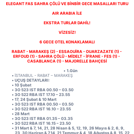
ELEGANT FAS SAHRA ÇÖLÜ VE BİNBİR GECE MASALLARI TURU
AIR ARABIA İLE
EKSTRA TURLAR DAHİL!
VİZESİZ!
6 GECE OTEL KONAKLAMALI
RABAT - MARAKEŞ (2) - ESSAOUİRA - OUARZAZATE (1) - 
ERFOUD (1) - SAHRA ÇÖLÜ - MİDELT - İFRANE - FES (1) - 
CASABLANCA (1) - MAJORELLE BAHÇESİ
1.Gün
İSTANBUL - RABAT – MARAKEŞ
UÇUŞ DETAYLARI:
10 Şubat 
3O 523 IST RBA 00.50 – 03.50
3O 522 RBA IST 17.10 – 23.55
17, 24 Şubat & 10 Mart 
3O 523 IST RBA 00.50 – 03.50
3O 522 RBA IST 16.10 – 23.55
28 Mart 
3O 523 IST RBA 01.35 – 03.35
3O 522 RBA IST 16.15 – 23.50
31 Mart & 7, 14, 21, 28 Nisan & 5, 12, 19, 26 Mayıs & 2, 6, 9, 
23 ,30 Haziran & 7,14, 21 Temmuz & 4, 18 Ağustos & 8, 15 ,22 