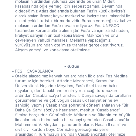
molasının ardından yolumuz üzerinde bulunan Midelt 
kasabasında öğle yemeği için serbest zaman. Devamında 
gideceğimiz Atlas dağlarında bulunan Fas’ın küçük İsviçre’si 
olarak anılan Ifrane; kayak merkezi ve İsviçre tarzı mimarisi ile 
dikkat çekici turistik bir merkezidir. Burada vereceğimiz kahve 
molasının ardından Fes’e devam ediyoruz. Fes UNESCO 
tarafından koruma altına alınmıştır. Fes’e varışımıza istinaden, 
kraliyet sarayının anıtsal kapısı Bab-el Makhzen ve onu 
çevreleyen Yahudi mahallesi Mellah’ta yapacağımız 
yürüyüşün ardından otelimize transfer gerçekleştiriyoruz. 
Akşam yemeği ve konaklama otelimizde.
6.Gün
FES – CASABLANCA
Otelde alacağımız kahvaltının ardından ilk olarak Fes Medina 
turumuz için hareket. Attarine Medresesi, Karaouine 
Üniversitesi, Nejarine Meydanı, Fas’a özel takı ve bakır 
eşyaların, deri tabakhanelerinin yer alacağı turumuzun 
ardından Casablanca’ya transfer. II. Dünya savaşında tarafların 
görüşmelerine ve çok yoğun casusluk faaliyetlerine ev 
sahipliği yapmış Casablanca şöhretini dönemi anlatan ve “Bir 
Daha Çal Sam” sözüyle hatırlanan, meşhur “Casablanca” 
filmine borçludur. Günümüzde Afrika’nın ve ülkenin en büyük 
limanlarından birine sahip bir sanayi şehri olan Casablanca’da 
Muhammed V. Meydanı, panoramik olarak Hasan II camii ve 
cıvıl cıvıl kordon boyu Corniche göreceğimiz yerler 
arasındadır. Turumuzun ardından Casablanca’daki otelimize 