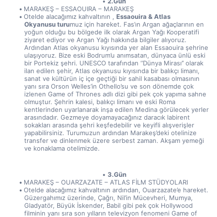
2.Gün
MARAKEŞ – ESSAOUIRA – MARAKEŞ
Otelde alacağımız kahvaltının , 
Essaouira & Atlas 
Okyanusu turu
muz için hareket. Fas’ın Argan ağaçlarının en 
yoğun olduğu bu bölgede ilk olarak Argan Yağı Kooperatifi 
ziyaret ediyor ve Argan Yağı hakkında bilgiler alıyoruz. 
Ardından Atlas okyanusu kıyısında yer alan Essaouira şehrine 
ulaşıyoruz. Bize eski Bodrum’u anımsatan, dünyaca ünlü eski 
bir Portekiz şehri. UNESCO tarafından ‘’Dünya Mirası’’ olarak 
ilan edilen şehir, Atlas okyanusu kıyısında bir balıkçı limanı, 
sanat ve kültürün iç içe geçtiği bir sahil kasabası olmasının 
yanı sıra Orson Welles’in Othello’su ve son dönemde çok 
izlenen Game of Thrones adlı dizi gibi pek çok yapıma sahne 
olmuştur. Şehrin kalesi, balıkçı limanı ve eski Roma 
kentlerinden uyarlanarak inşa edilen Medina görülecek yerler 
arasındadır. Gezmeye doyamayacağınız daracık labirent 
sokakları arasında şehri keşfedebilir ve keyifli alışverişler 
yapabilirsiniz. Turumuzun ardından Marakeş’deki otelinize 
transfer ve dinlenmek üzere serbest zaman. Akşam yemeği 
ve konaklama otelimizde.
3.Gün
MARAKEŞ – OUARZAZATE – ATLAS FİLM STÜDYOLARI
Otelde alacağımız kahvaltının ardından, Ouarzazate’e hareket. 
Güzergahımız üzerinde, Çağrı, Nil’in Mücevheri, Mumya, 
Gladyatör, Büyük İskender, Babil gibi pek çok Hollywood 
filminin yanı sıra son yılların televizyon fenomeni Game of 