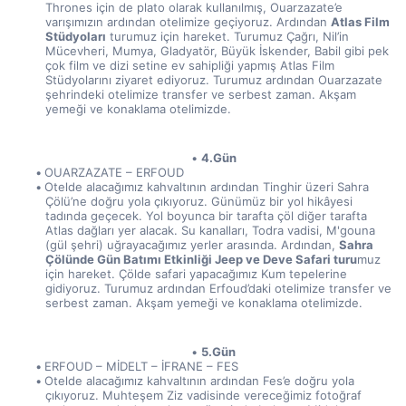
Thrones için de plato olarak kullanılmış, Ouarzazate’e 
varışımızın ardından otelimize geçiyoruz. Ardından 
Atlas Film 
Stüdyoları
 turumuz için hareket. Turumuz Çağrı, Nil’in 
Mücevheri, Mumya, Gladyatör, Büyük İskender, Babil gibi pek 
çok film ve dizi setine ev sahipliği yapmış Atlas Film 
Stüdyolarını ziyaret ediyoruz. Turumuz ardından Ouarzazate 
şehrindeki otelimize transfer ve serbest zaman. Akşam 
yemeği ve konaklama otelimizde.
4.Gün
OUARZAZATE – ERFOUD
Otelde alacağımız kahvaltının ardından Tinghir üzeri Sahra 
Çölü’ne doğru yola çıkıyoruz. Günümüz bir yol hikâyesi 
tadında geçecek. Yol boyunca bir tarafta çöl diğer tarafta 
Atlas dağları yer alacak. Su kanalları, Todra vadisi, M'gouna 
(gül şehri) uğrayacağımız yerler arasında. Ardından, 
Sahra 
Çölünde Gün Batımı Etkinliği Jeep ve Deve Safari turu
muz 
için hareket. Çölde safari yapacağımız Kum tepelerine 
gidiyoruz. Turumuz ardından Erfoud’daki otelimize transfer ve 
serbest zaman. Akşam yemeği ve konaklama otelimizde.
5.Gün
ERFOUD – MİDELT – İFRANE – FES
Otelde alacağımız kahvaltının ardından Fes’e doğru yola 
çıkıyoruz. Muhteşem Ziz vadisinde vereceğimiz fotoğraf 