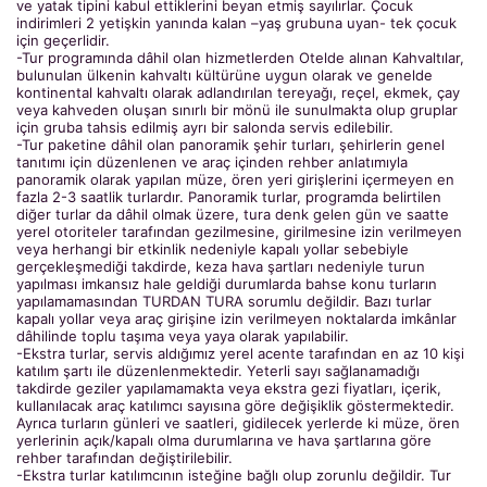
ve yatak tipini kabul ettiklerini beyan etmiş sayılırlar. Çocuk
indirimleri 2 yetişkin yanında kalan –yaş grubuna uyan- tek çocuk
için geçerlidir.
-Tur programında dâhil olan hizmetlerden Otelde alınan Kahvaltılar,
bulunulan ülkenin kahvaltı kültürüne uygun olarak ve genelde
kontinental kahvaltı olarak adlandırılan tereyağı, reçel, ekmek, çay
veya kahveden oluşan sınırlı bir mönü ile sunulmakta olup gruplar
için gruba tahsis edilmiş ayrı bir salonda servis edilebilir.
-Tur paketine dâhil olan panoramik şehir turları, şehirlerin genel
tanıtımı için düzenlenen ve araç içinden rehber anlatımıyla
panoramik olarak yapılan müze, ören yeri girişlerini içermeyen en
fazla 2-3 saatlik turlardır. Panoramik turlar, programda belirtilen
diğer turlar da dâhil olmak üzere, tura denk gelen gün ve saatte
yerel otoriteler tarafından gezilmesine, girilmesine izin verilmeyen
veya herhangi bir etkinlik nedeniyle kapalı yollar sebebiyle
gerçekleşmediği takdirde, keza hava şartları nedeniyle turun
yapılması imkansız hale geldiği durumlarda bahse konu turların
yapılamamasından TURDAN TURA sorumlu değildir. Bazı turlar
kapalı yollar veya araç girişine izin verilmeyen noktalarda imkânlar
dâhilinde toplu taşıma veya yaya olarak yapılabilir.
-Ekstra turlar, servis aldığımız yerel acente tarafından en az 10 kişi
katılım şartı ile düzenlenmektedir. Yeterli sayı sağlanamadığı
takdirde geziler yapılamamakta veya ekstra gezi fiyatları, içerik,
kullanılacak araç katılımcı sayısına göre değişiklik göstermektedir.
Ayrıca turların günleri ve saatleri, gidilecek yerlerde ki müze, ören
yerlerinin açık/kapalı olma durumlarına ve hava şartlarına göre
rehber tarafından değiştirilebilir.
-Ekstra turlar katılımcının isteğine bağlı olup zorunlu değildir. Tur