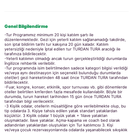
Genel Bilgilendirme
-Tur Programımız minimum 20 kişi katılım şartı ile
düzenlenmektedir. Gezi için yeterli katılım sağlanamadığı takdirde,
son iptal bildirim tarihi tur kakışına 20 gün kaladır. Katılım
yetersizliği nedeniyle İptal edilen tur TURDAN TURA aracılığı ile
tarafınıza bildirilecektir.
-Yeterli katılımın olmadığı ancak turun gerçekleştirildiği durumlarda
İngilizce rehberlik verilebilir.
-Tur programında isim belirtilmeden sadece kategori bilgisi verildiği
ve/veya aynı destinasyon için seçenekli bulunduğu durumlarda
otel(ler) gezi hareketinden 48 saat önce TURDAN TURA tarafından
bildirilecektir.
-Fuar, kongre, konser, etkinlik, spor turnuvası vb. gibi dönemlerde
oteller belirtilen km’lerden fazla mesafede kullanılabilir. Böyle bir
durumda, turun hareket tarihinden 15 gün önce TURDAN TURA
tarafından bilgi verilecektir.
-3 Kişilik odalar, otellerin müsaitliğine göre verilebilmekte olup, bu
tip odalarda 3. Kişiye tahsis edilen yatak standart yataklardan
küçüktür. 3 Kişilik odalar 1 büyük yatak + 1ilave yataktan
oluşmaktadır. İlave yataklar. Açma-kapama ve coach bed olarak
adlandırılan yataklardan oluştukları için Tur katılımcısı 3. Kişi
ve/veya çocuk rezervasyonlarında odalarda yaşanabilecek sıkışıklık