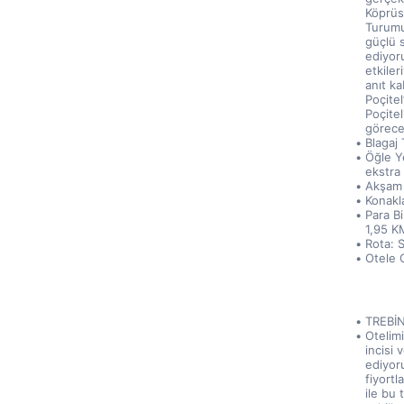
Köprüs
Turumu
güçlü 
ediyoru
etkiler
anıt ka
Poçitel
Poçitel
görece
Blagaj 
Öğle Y
ekstra 
Akşam 
Konakl
Para B
1,95 K
Rota: 
Otele G
TREBİ
Otelimi
incisi 
ediyoru
fiyortl
ile bu