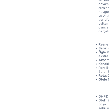
ardınd
devam 
arasınd
duygus
ve Ata
transfe
balkan 
dans s
gerçek
Resne 
Sabah 
Öğle Y
ekstra 
Akşam
Konak
Para Bi
Euro: 
Rota: 
Otele G
OHRİD
Otelimi
boşalt
şehri o