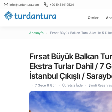
info@turdantura.com
+90 5451419534
Oteller
Ana
Anasayfa
Fırsat Büyük Balkan Turu AJet ile 5 Ülke 
Fırsat Büyük Balkan Tur
Ekstra Turlar Dahil / 7 
İstanbul Çıkışlı / Saray
7 Gece 8 Gün
Ücretsiz İade
Şimdi Rezerva