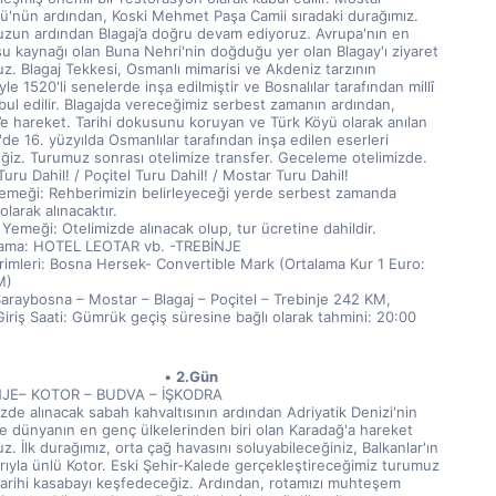
ü'nün ardından, Koski Mehmet Paşa Camii sıradaki durağımız. 
zun ardından Blagaj’a doğru devam ediyoruz. Avrupa'nın en 
su kaynağı olan Buna Nehri'nin doğduğu yer olan Blagay'ı ziyaret 
z. Blagaj Tekkesi, Osmanlı mimarisi ve Akdeniz tarzının 
iyle 1520'li senelerde inşa edilmiştir ve Bosnalılar tarafından millî 
bul edilir. Blagajda vereceğimiz serbest zamanın ardından, 
’e hareket. Tarihi dokusunu koruyan ve Türk Köyü olarak anılan 
'de 16. yüzyılda Osmanlılar tarafından inşa edilen eserleri 
ğiz. Turumuz sonrası otelimize transfer. Geceleme otelimizde. 
Turu Dahil! / Poçitel Turu Dahil! / Mostar Turu Dahil!
emeği: Rehberimizin belirleyeceği yerde serbest zamanda 
olarak alınacaktır.
Yemeği: Otelimizde alınacak olup, tur ücretine dahildir.
ama: HOTEL LEOTAR vb. -TREBİNJE
irimleri: Bosna Hersek- Convertible Mark (Ortalama Kur 1 Euro: 
M)
Saraybosna – Mostar – Blagaj – Poçitel – Trebinje 242 KM,
iriş Saati: Gümrük geçiş süresine bağlı olarak tahmini: 20:00
2.Gün
NJE– KOTOR – BUDVA – İŞKODRA
zde alınacak sabah kahvaltısının ardından Adriyatik Denizi'nin 
ve dünyanın en genç ülkelerinden biri olan Karadağ'a hareket 
z. İlk durağımız, orta çağ havasını soluyabileceğiniz, Balkanlar'ın 
arıyla ünlü Kotor. Eski Şehir-Kalede gerçekleştireceğimiz turumuz 
 tarihi kasabayı keşfedeceğiz. Ardından, rotamızı muhteşem 