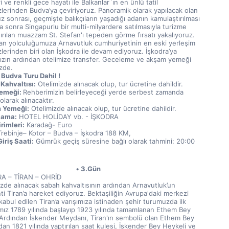
ri ve renkli gece hayatı ile Balkanlar`ın en ünlü tatil 
lerinden Budva’ya çeviriyoruz. Panoramik olarak yapılacak olan 
 sonrası, geçmişte balıkçıların yaşadığı adanın kamulaştırılması 
 sonra Singapurlu bir multi-milyardere satılmasıyla turizme 
rılan muazzam St. Stefan'ı tepeden görme fırsatı yakalıyoruz. 
an yolculuğumuza Arnavutluk cumhuriyetinin en eski yerleşim 
erinden biri olan İşkodra ile devam ediyoruz. İşkodra’ya 
mızın ardından otelimize transfer. Geceleme ve akşam yemeği 
zde. 
/ Budva Turu Dahil !
Kahvaltısı:
 Otelimizde alınacak olup, tur ücretine dahildir.
emeği: 
Rehberimizin belirleyeceği yerde serbest zamanda 
olarak alınacaktır.
 Yemeği:
 Otelimizde alınacak olup, tur ücretine dahildir.
lama:
 HOTEL HOLİDAY vb. - İŞKODRA
rimleri:
 Karadağ- Euro
Trebinje– Kotor – Budva – İşkodra 188 KM,  
iriş Saati:
 Gümrük geçiş süresine bağlı olarak tahmini: 20:00
3.Gün
A – TİRAN – OHRİD
zde alınacak sabah kahvaltısının ardından Arnavutluk’un 
i Tiran’a hareket ediyoruz. Bektaşiliğin Avrupa'daki merkezi 
kabul edilen Tiran’a varışımıza istinaden şehir turumuzda ilk 
mız 1789 yılında başlayıp 1923 yılında tamamlanan Ethem Bey 
 Ardından İskender Meydanı, Tiran'ın sembolü olan Ethem Bey 
dan 1821 yılında yaptırılan saat kulesi, İskender Bey Heykeli ve 