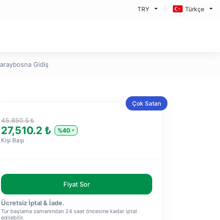
TRY
Türkçe
 Saraybosna Gidiş
Çok Satan
45,850.5 ₺
27,510.2 ₺
%40
Kişi Başı
Fiyat Sor
Ücretsiz İptal & İade.
Tur başlama zamanından 24 saat öncesine kadar iptal
edilebilir.