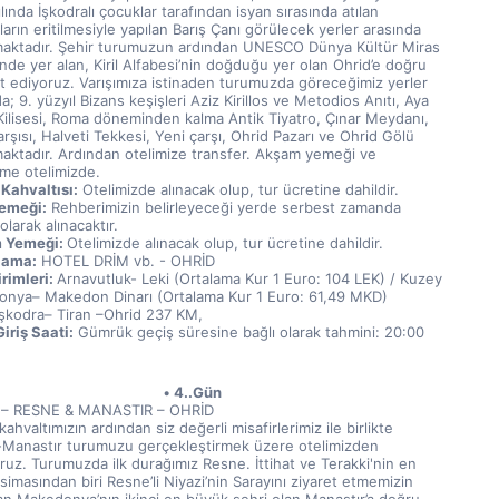
lında İşkodralı çocuklar tarafından isyan sırasında atılan 
arın eritilmesiyle yapılan Barış Çanı görülecek yerler arasında 
aktadır. Şehir turumuzun ardından UNESCO Dünya Kültür Miras 
’nde yer alan, Kiril Alfabesi’nin doğduğu yer olan Ohrid’e doğru 
t ediyoruz. Varışımıza istinaden turumuzda göreceğimiz yerler 
a; 9. yüzyıl Bizans keşişleri Aziz Kirillos ve Metodios Anıtı, Aya 
Kilisesi, Roma döneminden kalma Antik Tiyatro, Çınar Meydanı, 
rşısı, Halveti Tekkesi, Yeni çarşı, Ohrid Pazarı ve Ohrid Gölü 
aktadır. Ardından otelimize transfer. Akşam yemeği ve 
me otelimizde. 
Kahvaltısı:
 Otelimizde alınacak olup, tur ücretine dahildir.
emeği:
 Rehberimizin belirleyeceği yerde serbest zamanda 
olarak alınacaktır.
 Yemeği: 
Otelimizde alınacak olup, tur ücretine dahildir.
lama:
 HOTEL DRİM vb. - OHRİD
rimleri: 
Arnavutluk- Leki (Ortalama Kur 1 Euro: 104 LEK) / Kuzey 
nya– Makedon Dinarı (Ortalama Kur 1 Euro: 61,49 MKD)  
İşkodra– Tiran –Ohrid 237 KM,  
iriş Saati:
 Gümrük geçiş süresine bağlı olarak tahmini: 20:00
4..Gün
 – RESNE & MANASTIR – OHRİD
ahvaltımızın ardından siz değerli misafirlerimiz ile birlikte 
Manastır turumuzu gerçekleştirmek üzere otelimizden 
oruz. Turumuzda ilk durağımız Resne. İttihat ve Terakki'nin en 
simasından biri Resne’li Niyazi’nin Sarayını ziyaret etmemizin 