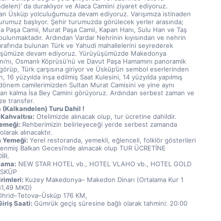
delen)’ da duraklıyor ve Alaca Camiini ziyaret ediyoruz. 
an Üsküp yolculuğumuza devam ediyoruz. Varışımıza istinaden 
turumuz başlıyor. Şehir turumuzda görülecek yerler arasında; 
a Paşa Camii, Murat Paşa Camii, Kapan Hanı, Sulu Han ve Taş 
bulunmaktadır. Ardından Vardar Nehrinin kıyısından ve nehrin 
arafında bulunan Türk ve Yahudi mahallelerini seyrederek 
şümüze devam ediyoruz. Yürüyüşümüzde Makedonya 
ı’nı, Osmanlı Köprüsü’nü ve Davut Paşa Hamamını panoramik 
 görüp, Türk çarşısına giriyor ve Üsküp’ün sembol eserlerinden 
an, 16 yüzyılda inşa edilmiş Saat Kulesini, 14 yüzyılda yapılmış 
dönem camilerimizden Sultan Murat Camisini ve yine aynı 
dan kalma İsa Bey Camini görüyoruz. Ardından serbest zaman ve 
ze transfer.
 (Kalkandelen) Turu Dahil ! 
Kahvaltısı:
 Otelimizde alınacak olup, tur ücretine dahildir.
emeği: 
Rehberimizin belirleyeceği yerde serbest zamanda 
olarak alınacaktır.
 Yemeği: 
Yerel restoranda, yemekli, eğlenceli, folklör gösterileri 
slenmiş Balkan Gecesi’nde alınacak olup TUR ÜCRETİNE 
İR.
lama:
 NEW STAR HOTEL vb., HOTEL VLAHO vb., HOTEL GOLD 
ÜSKÜP
rimleri: 
Kuzey Makedonya– Makedon Dinarı (Ortalama Kur 1 
61,49 MKD)  
Ohrid–Tetova–Üsküp 176 KM,  
iriş Saati: 
Gümrük geçiş süresine bağlı olarak tahmini: 20:00