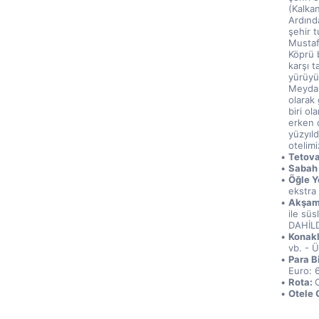
(Kalkan
Ardınd
şehir 
Mustaf
Köprü 
karşı t
yürüyü
Meydan
olarak
biri ol
erken 
yüzyıl
otelimi
Tetova
Sabah 
Öğle Y
ekstra 
Akşam
ile sü
DAHİLD
Konak
vb. - 
Para Bi
Euro: 
Rota: 
Otele G