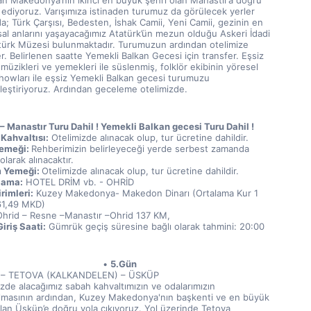
an Makedonya’nın ikinci en büyük şehri olan Manastır’a doğru 
ediyoruz. Varışımıza istinaden turumuz da görülecek yerler 
a; Türk Çarşısı, Bedesten, İshak Camii, Yeni Camii, gezinin en 
al anlarını yaşayacağımız Atatürk’ün mezun olduğu Askeri İdadi 
türk Müzesi bulunmaktadır. Turumuzun ardından otelimize 
r. Belirlenen saatte Yemekli Balkan Gecesi için transfer. Eşsiz 
müzikleri ve yemekleri ile süslenmiş, folklör ekibinin yöresel 
howları ile eşsiz Yemekli Balkan gecesi turumuzu 
leştiriyoruz. Ardından geceleme otelimizde.
– Manastır Turu Dahil ! Yemekli Balkan gecesi Turu Dahil !
Kahvaltısı:
 Otelimizde alınacak olup, tur ücretine dahildir.
emeği: 
Rehberimizin belirleyeceği yerde serbest zamanda 
olarak alınacaktır.
 Yemeği: 
Otelimizde alınacak olup, tur ücretine dahildir.
lama:
 HOTEL DRİM vb. - OHRİD
rimleri:
 Kuzey Makedonya- Makedon Dinarı (Ortalama Kur 1 
61,49 MKD) 
Ohrid – Resne –Manastır –Ohrid 137 KM,  
iriş Saati:
 Gümrük geçiş süresine bağlı olarak tahmini: 20:00
5.Gün
 – TETOVA (KALKANDELEN) – ÜSKÜP
zde alacağımız sabah kahvaltımızın ve odalarımızın 
ılmasının ardından, Kuzey Makedonya'nın başkenti ve en büyük 
lan Üsküp’e doğru yola çıkıyoruz. Yol üzerinde Tetova 