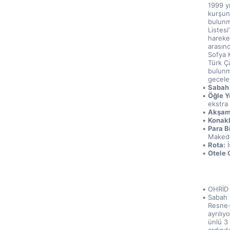
1999 yı
kurşunl
bulunm
Listesi
hareke
arasınd
Sofya 
Türk Ça
bulunm
gecele
Sabah 
Öğle Y
ekstra 
Akşam
Konak
Para Bi
Makedo
Rota:
 
Otele G
OHRİD
Sabah k
Resne-
ayrılıy
ünlü 3 