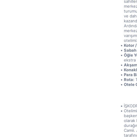
sahille
merkez
turumuz
ve daha
kazandı
Ardınd
merkezl
varışı
otelimi
Kotor 
Sabah 
Öğle Y
ekstra 
Akşam
Konak
Para Bi
Rota:
 
Otele G
İŞKODR
Otelimi
başkent
olarak 
durağı
Camii.
tarafın