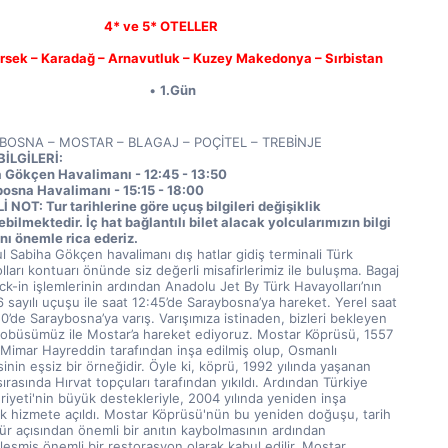
4* ve 5* OTELLER
rsek – Karadağ – Arnavutluk – Kuzey Makedonya – Sırbistan
1.Gün
BOSNA – MOSTAR – BLAGAJ – POÇİTEL – TREBİNJE
İLGİLERİ:
 Gökçen Havalimanı - 12:45 - 13:50
osna Havalimanı - 15:15 - 18:00
NOT: Tur tarihlerine göre uçuş bilgileri değişiklik 
bilmektedir. İç hat bağlantılı bilet alacak yolcularımızın bilgi 
nı önemle rica ederiz. 
l Sabiha Gökçen havalimanı dış hatlar gidiş terminali Türk 
ları kontuarı önünde siz değerli misafirlerimiz ile buluşma. Bagaj 
k-in işlemlerinin ardından Anadolu Jet By Türk Havayolları’nın 
sayılı uçuşu ile saat 12:45’de Saraybosna’ya hareket. Yerel saat 
50’de Saraybosna’ya varış. Varışımıza istinaden, bizleri bekleyen 
tobüsümüz ile Mostar’a hareket ediyoruz. Mostar Köprüsü, 1557 
 Mimar Hayreddin tarafından inşa edilmiş olup, Osmanlı 
inin eşsiz bir örneğidir. Öyle ki, köprü, 1992 yılında yaşanan 
ırasında Hırvat topçuları tarafından yıkıldı. Ardından Türkiye 
iyeti'nin büyük destekleriyle, 2004 yılında yeniden inşa 
ek hizmete açıldı. Mostar Köprüsü'nün bu yeniden doğuşu, tarih 
ür açısından önemli bir anıtın kaybolmasının ardından 
eşmiş önemli bir restorasyon olarak kabul edilir. Mostar 