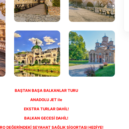
BAŞTAN BAŞA BALKANLAR TURU
ANADOLU JET ile
EKSTRA TURLAR DAHİL!
BALKAN GECESİ DAHİL!
URO DEĞERİNDEKİ SEYAHAT SAĞLIK SİGORTASI HEDİYE!