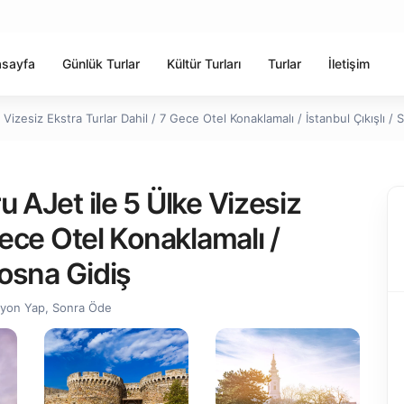
sayfa
Günlük Turlar
Kültür Turları
Turlar
İletişim
Vizesiz Ekstra Turlar Dahil / 7 Gece Otel Konaklamalı / İstanbul Çıkışlı /
u AJet ile 5 Ülke Vizesiz
Gece Otel Konaklamalı /
bosna Gidiş
syon Yap, Sonra Öde