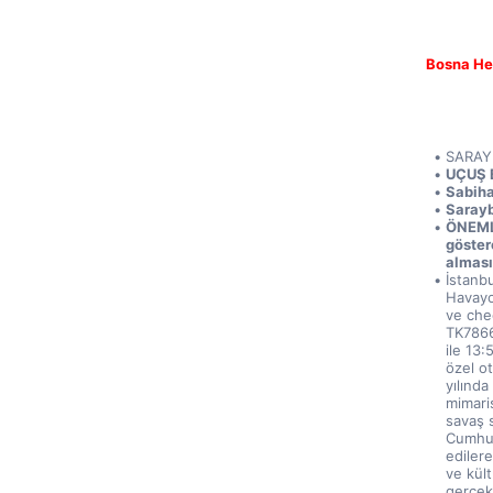
Bosna He
SARAY
UÇUŞ B
Sabiha
Sarayb
ÖNEMLİ 
göstere
alması
İstanbu
Havayol
ve chec
TK7866 
ile 13:
özel o
yılında
mimaris
savaş s
Cumhur
ediler
ve kült
gerçekl