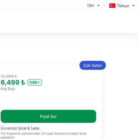
TRY
Türkçe
Çok Satan
12,998 ₺
6,499 ₺
%50
Kişi Başı
Fiyat Sor
Ücretsiz İptal & İade.
Tur başlama zamanından 24 saat öncesine kadar iptal
edilebilir.