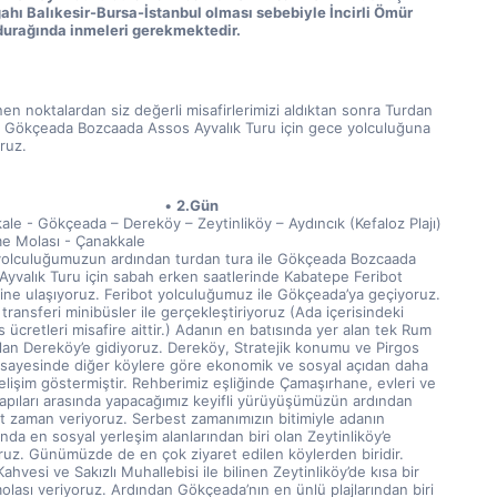
ahı Balıkesir-Bursa-İstanbul olması sebebiyle İncirli Ömür 
durağında inmeleri gerekmektedir.
nen noktalardan siz değerli misafirlerimizi aldıktan sonra Turdan 
le Gökçeada Bozcaada Assos Ayvalık Turu için gece yolculuğuna 
ruz.
2.Gün
le - Gökçeada – Dereköy – Zeytinliköy – Aydıncık (Kefaloz Plajı) 
e Molası - Çanakkale
olculuğumuzun ardından turdan tura ile Gökçeada Bozcaada 
Ayvalık Turu için sabah erken saatlerinde Kabatepe Feribot 
sine ulaşıyoruz. Feribot yolculuğumuz ile Gökçeada’ya geçiyoruz. 
 transferi minibüsler ile gerçekleştiriyoruz (Ada içerisindeki 
 ücretleri misafire aittir.) Adanın en batısında yer alan tek Rum 
lan Dereköy’e gidiyoruz. Dereköy, Stratejik konumu ve Pirgos 
 sayesinde diğer köylere göre ekonomik ve sosyal açıdan daha 
elişim göstermiştir. Rehberimiz eşliğinde Çamaşırhane, evleri ve 
yapıları arasında yapacağımız keyifli yürüyüşümüzün ardından 
t zaman veriyoruz. Serbest zamanımızın bitimiyle adanın 
da en sosyal yerleşim alanlarından biri olan Zeytinliköy’e 
ruz. Günümüzde de en çok ziyaret edilen köylerden biridir. 
ahvesi ve Sakızlı Muhallebisi ile bilinen Zeytinliköy’de kısa bir 
olası veriyoruz. Ardından Gökçeada’nın en ünlü plajlarından biri 