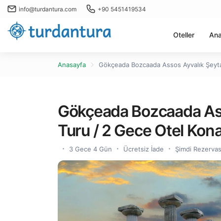
info@turdantura.com
+90 5451419534
Oteller
Ana
Anasayfa
Gökçeada Bozcaada Assos Ayvalık Şeytans
Gökçeada Bozcaada Ass
Turu / 2 Gece Otel Konak
3 Gece 4 Gün
Ücretsiz İade
Şimdi Rezerva