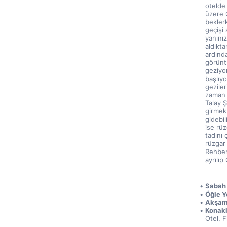
otelde
üzere G
bekler
geçişi 
yanınız
aldıkt
ardınd
görünt
geziyo
başlıy
gezile
zaman s
Talay Ş
girmek 
gidebil
ise rü
tadını 
rüzgar 
Rehberi
ayrılı
Sabah 
Öğle Y
Akşam
Konak
Otel, F