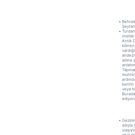
Behram
Şeytan 
Turdan
otelde
Antik 
biline
vardığ
andezit
adına 
anlatım
Tapına
muhteş
ardınd
kentin 
veya kö
Burada
ediyor
Gezimiz
adıyla
ulaşıy
gezi il