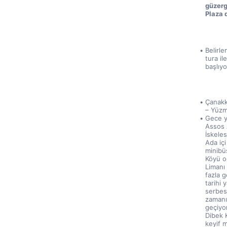
güzerg
Plaza 
Belirle
tura i
başlıyo
Çanakka
– Yüzm
Gece y
Assos 
İskele
Ada içi
minibüs
Köyü o
Limanı
fazla g
tarihi 
serbes
zamanın
geçiyo
Dibek K
keyif m