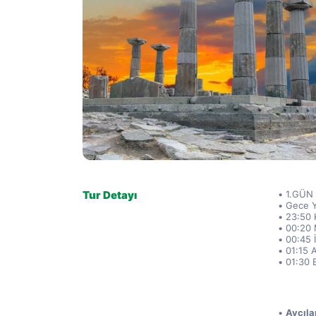
Tur Detayı
1.GÜN
Gece Y
23:50 
00:20 
00:45 
01:15 
01:30 
Avcıla