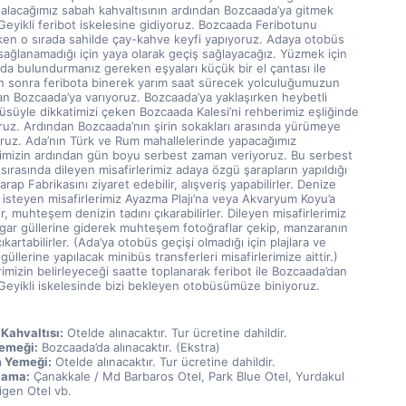
 alacağımız sabah kahvaltısının ardından Bozcaada’ya gitmek 
eyikli feribot iskelesine gidiyoruz. Bozcaada Feribotunu 
ken o sırada sahilde çay-kahve keyfi yapıyoruz. Adaya otobüs 
sağlanamadığı için yaya olarak geçiş sağlayacağız. Yüzmek için 
da bulundurmanız gereken eşyaları küçük bir el çantası ile 
an sonra feribota binerek yarım saat sürecek yolculuğumuzun 
an Bozcaada’ya varıyoruz. Bozcaada’ya yaklaşırken heybetli 
üsüyle dikkatimizi çeken Bozcaada Kalesi’ni rehberimiz eşliğinde 
ruz. Ardından Bozcaada’nın şirin sokakları arasında yürümeye 
oruz. Ada’nın Türk ve Rum mahallelerinde yapacağımız 
rimizin ardından gün boyu serbest zaman veriyoruz. Bu serbest 
ırasında dileyen misafirlerimiz adaya özgü şarapların yapıldığı 
arap Fabrikasını ziyaret edebilir, alışveriş yapabilirler. Denize 
isteyen misafirlerimiz Ayazma Plajı’na veya Akvaryum Koyu’a 
ir, muhteşem denizin tadını çıkarabilirler. Dileyen misafirlerimiz 
zgar güllerine giderek muhteşem fotoğraflar çekip, manzaranın 
çıkartabilirler. (Ada’ya otobüs geçişi olmadığı için plajlara ve 
güllerine yapılacak minibüs transferleri misafirlerimize aittir.) 
mizin belirleyeceği saatte toplanarak feribot ile Bozcaada’dan 
p Geyikli iskelesinde bizi bekleyen otobüsümüze biniyoruz.
Kahvaltısı:
 Otelde alınacaktır. Tur ücretine dahildir.
emeği:
 Bozcaada’da alınacaktır. (Ekstra)
 Yemeği:
 Otelde alınacaktır. Tur ücretine dahildir.
lama:
 Çanakkale / Md Barbaros Otel, Park Blue Otel, Yurdakul 
igen Otel vb.