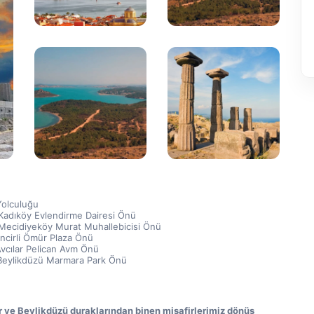
olculuğu
Kadıköy Evlendirme Dairesi Önü
Mecidiyeköy Murat Muhallebicisi Önü
İncirli Ömür Plaza Önü
Avcılar Pelican Avm Önü
Beylikdüzü Marmara Park Önü
r ve Beylikdüzü duraklarından binen misafirlerimiz dönüş 