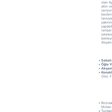
olan Ay
altın r
veriyor
beslene
tavsiye
yakını
yapabil
rehber
iskele
bekley
Akşam 
Sabah 
Öğle Y
Akşam
Konak
Otel, F
Bozcaa
Molası
Turdan