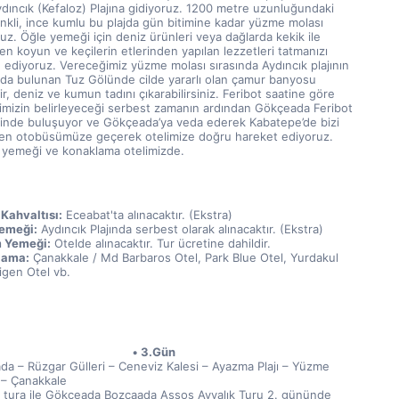
dıncık (Kefaloz) Plajına gidiyoruz. 1200 metre uzunluğundaki 
enkli, ince kumlu bu plajda gün bitimine kadar yüzme molası 
uz. Öğle yemeği için deniz ürünleri veya dağlarda kekik ile 
n koyun ve keçilerin etlerinden yapılan lezzetleri tatmanızı 
 ediyoruz. Vereceğimiz yüzme molası sırasında Aydıncık plajının 
nda bulunan Tuz Gölünde cilde yararlı olan çamur banyosu 
ir, deniz ve kumun tadını çıkarabilirsiniz. Feribot saatine göre 
imizin belirleyeceği serbest zamanın ardından Gökçeada Feribot 
sinde buluşuyor ve Gökçeada’ya veda ederek Kabatepe’de bizi 
en otobüsümüze geçerek otelimize doğru hareket ediyoruz. 
yemeği ve konaklama otelimizde.
Kahvaltısı:
 Eceabat'ta alınacaktır. (Ekstra)
emeği:
 Aydıncık Plajında serbest olarak alınacaktır. (Ekstra)
 Yemeği:
 Otelde alınacaktır. Tur ücretine dahildir.
lama:
 Çanakkale / Md Barbaros Otel, Park Blue Otel, Yurdakul 
igen Otel vb.
3.Gün
da – Rüzgar Gülleri – Ceneviz Kalesi – Ayazma Plajı – Yüzme 
 – Çanakkale
 tura ile Gökçeada Bozcaada Assos Ayvalık Turu 2. gününde 