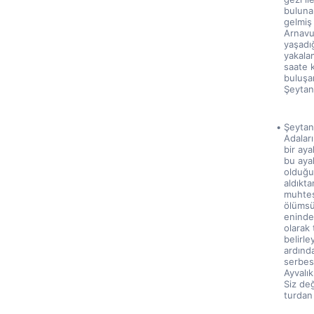
buluna
gelmiş 
Arnavu
yaşadığ
yakala
saate 
buluşar
Şeytan
Şeytan
Adaları
bir aya
bu ayak
olduğu
aldıkt
muhteşe
ölümsü
eninde 
olarak 
belirl
ardında
serbes
Ayvalı
Siz değ
turdan