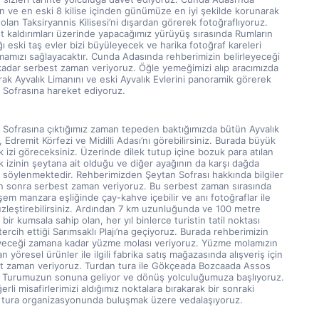
n ve en eski 8 kilise içinden günümüze en iyi şekilde korunarak 
olan Taksiryannis Kilisesi’ni dışardan görerek fotoğraflıyoruz. 
t kaldırımları üzerinde yapacağımız yürüyüş sırasında Rumların 
ı eski taş evler bizi büyüleyecek ve harika fotoğraf kareleri 
mamızı sağlayacaktır. Cunda Adasında rehberimizin belirleyeceği 
kadar serbest zaman veriyoruz. Öğle yemeğimizi alıp aracımızda 
ak Ayvalık Limanını ve eski Ayvalık Evlerini panoramik görerek 
 Sofrasına hareket ediyoruz.
 Sofrasına çıktığımız zaman tepeden baktığımızda bütün Ayvalık 
, Edremit Körfezi ve Midilli Adası’nı görebilirsiniz. Burada büyük 
k izi göreceksiniz. Üzerinde dilek tutup içine bozuk para atılan 
 izinin şeytana ait olduğu ve diğer ayağının da karşı dağda 
 söylenmektedir. Rehberimizden Şeytan Sofrası hakkında bilgiler 
an sonra serbest zaman veriyoruz. Bu serbest zaman sırasında 
m manzara eşliğinde çay-kahve içebilir ve anı fotoğraflar ile 
zleştirebilirsiniz. Ardından 7 km uzunluğunda ve 100 metre 
bir kumsala sahip olan, her yıl binlerce turistin tatil noktası 
tercih ettiği Sarımsaklı Plajı’na geçiyoruz. Burada rehberimizin 
eyeceği zamana kadar yüzme molası veriyoruz. Yüzme molamızın 
n yöresel ürünler ile ilgili fabrika satış mağazasında alışveriş için 
t zaman veriyoruz. Turdan tura ile Gökçeada Bozcaada Assos 
k Turumuzun sonuna geliyor ve dönüş yolculuğumuza başlıyoruz. 
erli misafirlerimizi aldığımız noktalara bırakarak bir sonraki 
 tura organizasyonunda buluşmak üzere vedalaşıyoruz.