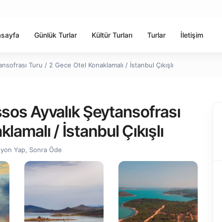
sayfa
Günlük Turlar
Kültür Turları
Turlar
İletişim
ofrası Turu / 2 Gece Otel Konaklamalı / İstanbul Çıkışlı
os Ayvalık Şeytansofrası
lamalı / İstanbul Çıkışlı
syon Yap, Sonra Öde