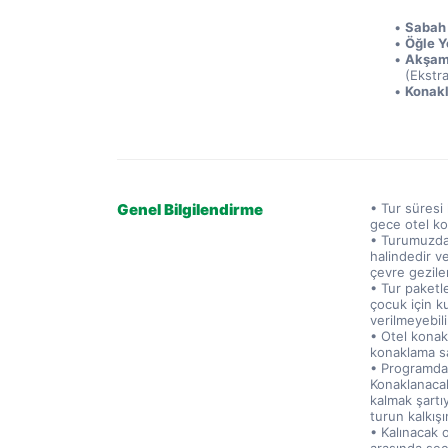
Sabah 
Öğle Y
Akşam
(Ekstra
Konak
Genel Bilgilendirme
• Tur süres
gece otel ko
• Turumuzda 
halindedir v
çevre gezile
• Tur paketl
çocuk için k
verilmeyebili
• Otel konakl
konaklama s
• Programda b
Konaklanacak
kalmak şartıy
turun kalkış
• Kalınacak 