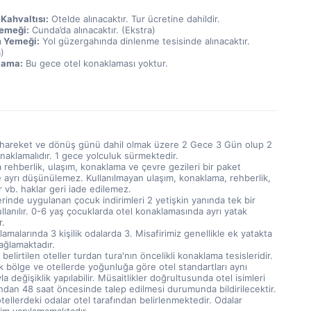
Kahvaltısı:
 Otelde alınacaktır. Tur ücretine dahildir.
emeği:
 Cunda’da alınacaktır. (Ekstra)
 Yemeği:
 Yol güzergahında dinlenme tesisinde alınacaktır. 
)
lama:
 Bu gece otel konaklaması yoktur.
i hareket ve dönüş günü dahil olmak üzere 2 Gece 3 Gün olup 2
naklamalıdır. 1 gece yolculuk sürmektedir.
rehberlik, ulaşım, konaklama ve çevre gezileri bir paket
e ayrı düşünülemez. Kullanılmayan ulaşım, konaklama, rehberlik,
r vb. haklar geri iade edilemez.
erinde uygulanan çocuk indirimleri 2 yetişkin yanında tek bir
ullanılır. 0-6 yaş çocuklarda otel konaklamasında ayrı yatak
r.
amalarında 3 kişilik odalarda 3. Misafirimiz genellikle ek yatakta
ağlamaktadır.
elirtilen oteller turdan tura'nın öncelikli konaklama tesisleridir.
 bölge ve otellerde yoğunluğa göre otel standartları aynı
la değişiklik yapılabilir. Müsaitlikler doğrultusunda otel isimleri
ından 48 saat öncesinde talep edilmesi durumunda bildirilecektir.
otellerdeki odalar otel tarafından belirlenmektedir. Odalar