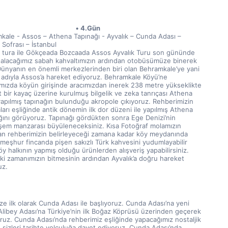
4.Gün
kale - Assos – Athena Tapınağı - Ayvalık – Cunda Adası – 
Sofrası – İstanbul
 tura ile Gökçeada Bozcaada Assos Ayvalık Turu son gününde 
 alacağımız sabah kahvaltımızın ardından otobüsümüze binerek 
Dünyanın en önemli merkezlerinden biri olan Behramkale’ye yani 
n adıyla Assos’a hareket ediyoruz. Behramkale Köyü’ne 
ımızda köyün girişinde aracımızdan inerek 238 metre yükseklikte 
 bir kayaç üzerine kurulmuş bilgelik ve zeka tanrıçası Athena 
yapılmış tapınağın bulunduğu akropole çıkıyoruz. Rehberimizin 
ları eşliğinde antik dönemin ilk dor düzeni ile yapılmış Athena 
ğını görüyoruz. Tapınağı gördükten sonra Ege Denizi’nin 
em manzarası büyüleneceksiniz. Kısa Fotoğraf molamızın 
an rehberimizin belirleyeceği zamana kadar köy meydanında 
meşhur fincanda pişen sakızlı Türk kahvesini yudumlayabilir 
y halkının yapmış olduğu ürünlerden alışveriş yapabilirsiniz. 
ki zamanımızın bitmesinin ardından Ayvalık’a doğru hareket 
uz.
e ilk olarak Cunda Adası ile başlıyoruz. Cunda Adası’na yeni 
 Alibey Adası’na Türkiye’nin ilk Boğaz Köprüsü üzerinden geçerek 
oruz. Cunda Adası’nda rehberimiz eşliğinde yapacağımız nostaljik 
e sizleri tarihte yolculuğa davet ediyoruz. Cunda Adası’nda 