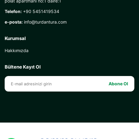
polat apartmanı no:1 daire:1
Telefon:
+90 5451419534
e-posta:
info@turdantura.com
Kurumsal
Hakkımızda
Bültene Kayıt Ol
Abone Ol