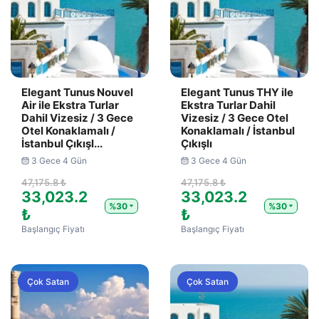
Elegant Tunus Nouvel
Elegant Tunus THY ile
Air ile Ekstra Turlar
Ekstra Turlar Dahil
Dahil Vizesiz / 3 Gece
Vizesiz / 3 Gece Otel
Otel Konaklamalı /
Konaklamalı / İstanbul
İstanbul Çıkışl...
Çıkışlı
3 Gece 4 Gün
3 Gece 4 Gün
47,175.8 ₺
47,175.8 ₺
33,023.2
33,023.2
%30
%30
₺
₺
Başlangıç Fiyatı
Başlangıç Fiyatı
Çok Satan
Çok Satan