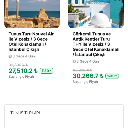
Tunus Turu Nouvel Air
Görkemli Tunus ve
ile Vizesiz / 3 Gece
Antik Kentler Turu
Otel Konaklamalı /
THY ile Vizesiz / 3
İstanbul Çıkışlı
Gece Otel Konaklamalı
/ İstanbul Çıkışlı
3 Gece 4 Gün
3 Gece 4 Gün
39,300.4 ₺
27,510.2 ₺
43,238.4 ₺
%30
30,266.7 ₺
%30
Başlangıç Fiyatı
Başlangıç Fiyatı
TUNUS TURLARI