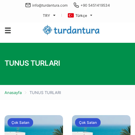
info@turdantura.com
+90 5451419534
TRY
Türkçe
TUNUS TURLARI
Anasayfa
TUNUS TURLARI
Çok Satan
Çok Satan