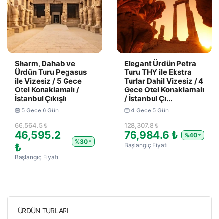
Sharm, Dahab ve
Elegant Ürdün Petra
Ürdün Turu Pegasus
Turu THY ile Ekstra
ile Vizesiz / 5 Gece
Turlar Dahil Vizesiz / 4
Otel Konaklamalı /
Gece Otel Konaklamalı
İstanbul Çıkışlı
/ İstanbul Çı...
5 Gece 6 Gün
4 Gece 5 Gün
66,564.5 ₺
128,307.8 ₺
46,595.2
76,984.6 ₺
%40
%30
₺
Başlangıç Fiyatı
Başlangıç Fiyatı
ÜRDÜN TURLARI