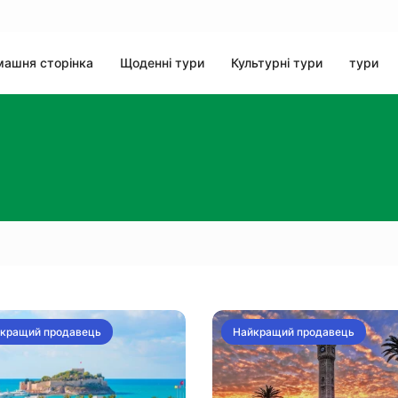
ашня сторінка
Щоденні тури
Культурні тури
тури
кращий продавець
Найкращий продавець