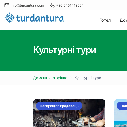
info@turdantura.com
+90 5451419534
Готелі
Дом
Культурні тури
Домашня сторінка
Культурні тури
Найкращий продавець
Най