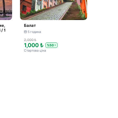
ме,
Балат
/ 1
5 година
2,000 ₺
1,000 ₺
%50
Стартова ціна