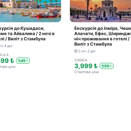
курсія до Кушадаси,
Екскурсія до Ілміра, Чеш
ме та Айвалика / 2 ночі в
Алачати, Ефес, Ширинджі 
лі / Виліт з Стамбула
ніч проживання в готелі /
Виліт з Стамбула
іч 4 дні
2 ніч 3 дні
6.4 ₺
499 ₺
7,998 ₺
%45
3,999 ₺
%50
това ціна
Стартова ціна