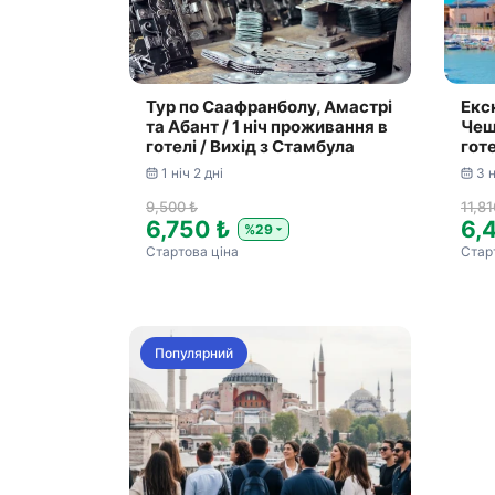
Тур по Саафранболу, Амастрі
Екс
та Абант / 1 ніч проживання в
Чеш
готелі / Вихід з Стамбула
готе
1 ніч 2 дні
3 н
9,500 ₺
11,81
6,750 ₺
6,
%29
Стартова ціна
Стар
Популярний