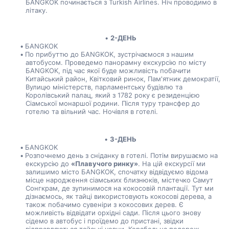
БANGKOK починається з Turkish Airlines. Ніч проводимо в 
літаку.
2-ДЕНЬ
БANGKOK
По прибуттю до БANGKOK, зустрічаємося з нашим 
автобусом. Проведемо панорамну екскурсію по місту 
БANGKOK, під час якої буде можливість побачити 
Китайський район, Квітковий ринок, Пам'ятник демократії, 
Вулицю міністерств, парламентську будівлю та 
Королівський палац, який з 1782 року є резиденцією 
Сіамської монаршої родини. Після туру трансфер до 
готелю та вільний час. Ночівля в готелі.
3-ДЕНЬ
БANGKOK
Розпочнемо день з сніданку в готелі. Потім вирушаємо на 
екскурсію до 
«Плавучого ринку»
. На цій екскурсії ми 
залишимо місто БANGKOK, спочатку відвідуємо відома 
місце народження сіамських близнюків, містечко Самут 
Сонгкрам, де зупинимося на кокосовій плантації. Тут ми 
дізнаємось, як тайці використовують кокосові дерева, а 
також побачимо сувеніри з кокосових дерев. Є 
можливість відвідати орхідні сади. Після цього знову 
сідемо в автобус і проїдемо до пристані, звідки 