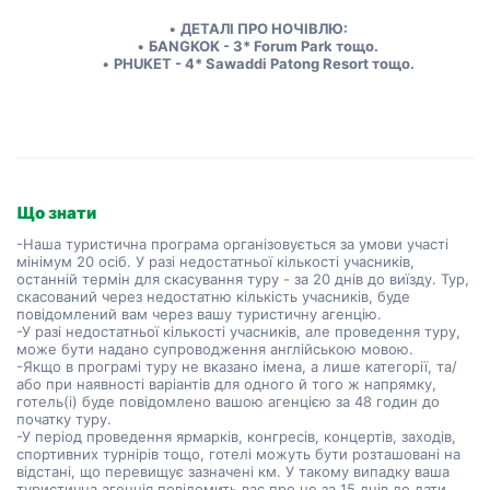
ДЕТАЛІ ПРО НОЧІВЛЮ:
БANGKOK - 3* Forum Park тощо.
PHUKET - 4* Sawaddi Patong Resort тощо.
Що знати
-Наша туристична програма організовується за умови участі
мінімум 20 осіб. У разі недостатньої кількості учасників,
останній термін для скасування туру - за 20 днів до виїзду. Тур,
скасований через недостатню кількість учасників, буде
повідомлений вам через вашу туристичну агенцію.
-У разі недостатньої кількості учасників, але проведення туру,
може бути надано супроводження англійською мовою.
-Якщо в програмі туру не вказано імена, а лише категорії, та/
або при наявності варіантів для одного й того ж напрямку,
готель(і) буде повідомлено вашою агенцією за 48 годин до
початку туру.
-У період проведення ярмарків, конгресів, концертів, заходів,
спортивних турнірів тощо, готелі можуть бути розташовані на
відстані, що перевищує зазначені км. У такому випадку ваша
туристична агенція повідомить вас про це за 15 днів до дати