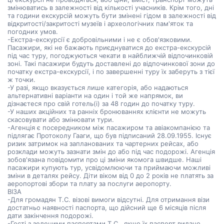
змінюватись в залежності від кількості учасників. Крім того, дні
та години екскурсій можуть бути змінені гідом в залежності від
відкритості/закритості музеїв і археологічних пам'яток та
погодних умов.
-Екстра-екскурсії є добровільними і не є обов'язковими.
Пасажири, які не бажають приєднуватися до екстра-екскурсій
під час туру, погоджуються чекати в найближчій відпочинковій
зоні. Такі пасажири будуть доставлені до відпочинкової зони до
початку екстра-екскурсії, і по завершенні туру їх заберуть з тієї
ж точки.
-У разі, якщо вказується лише категорія, або надаються
альтернативні варіанти на один і той же напрямок, ви
дізнаєтеся про свій готель(і) за 48 годин до початку туру.
-У наших акційних та ранніх бронюваннях клієнти не можуть
скасовувати або змінювати тури.
-Агенція є посередником між пасажиром та авіакомпанією та
підлягає Протоколу Гааги, що був підписаний 28.09.1955. Існує
ризик затримок на запланованих та чартерних рейсах, або
розклади можуть зазнати змін до або під час подорожі. Агенція
зобов'язана повідомити про ці зміни якомога швидше. Наші
пасажири купують тур, усвідомлюючи та приймаючи можливі
зміни в деталях рейсу. Діти віком від 0 до 2 років не платять за
аеропортові збори та плату за послуги аеропорту.
ВІЗА
-Для громадян Т.C. візові вимоги відсутні. Для отримання візи
достатньо наявності паспорта, що дійсний ще 6 місяців після
дати закінчення подорожі.
-Гості з зеленими паспортами Т.C., якщо їх паспорт видано