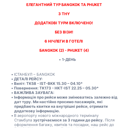
ЕЛЕГАНТНИЙ ТУР БANGKOK ТА PHUKET
З THY
ДОДАТКОВІ ТУРИ ВКЛЮЧЕНО! 
БЕЗ ВІЗИ!
6 НІЧЛЕГИ В ГОТЕЛІ 
БANGKOK (2) - PHUKET (4)
1-ДЕНЬ
ІСТАНБУЛ – БANGKOK
ДЕТАЛІ РЕЙСУ:
Виліт: TK58 - IST-BKK 15.30 – 04.10*
Повернення: TK173 - HKT-IST 22.25 – 05.30*
ВАЖЛИВА ЗАУВАГА:
Інформація про рейси може змінюватись залежно від 
дат туру. Ми настійно просимо пасажирів, які 
придбають квитки на внутрішні рейси, отримати 
додаткову інформацію.
В аеропорту нового міжнародного терміналу 
Стамбула 
зустрічаємося за 3 години до рейсу.
 Після 
оформлення багажу, квитків та посадки, наш рейс до 