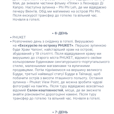
Мая, де знімали частини фільму «Пляж» з Леонардо Ді 
Капріо. Наступна зупинка – Phi Phi Leh, де ми відвідаємо 
печеру Вікінгів. Обід ми матимемо на острові Phi Phi. 
Після екскурсії трансфер до готелю та вільний час. 
Ночівля в готелі.
6-ДЕНЬ
PHUKET
Розпочнемо день з сніданку в готелі. Вирушаємо 
на 
«Екскурсію по острову PHUKET»
. Першою зупинкою 
буде Храм Чалонг, найстаріший храм на острові, 
збудований у 19 столітті. Після відвідування храму ми 
вирушимо до старого міста PHUKET, відомого своїми 
кольоровими будинками сингапурського-португальського 
стилю, маленькими магазинами та вуличними 
продавцями. Потім піднімемося на вершину великого 
Будди, третьої найвищої статуї Будди в Таїланді, щоб 
побачити острів з висоти пташиного польоту. Остання 
зупинка – Phuket View Point, де можна зробити чудові 
фотографії на пам’ять. Після туру відвідаємо всесвітньо 
відомий 
Салон коштовностей
, місце, де ви зможете 
знайти різноманітні дорогоцінні камені. Після туру 
трансфер до готелю та вільний час. Ночівля в готелі.
7-ДЕНЬ