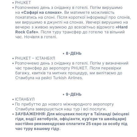
PHUKET
Розпочнемо день з сніданку в готелі. Потім вирушимо 
на 
«Сафарі на слонах»
. Ви матимете можливість 
покататись на слоні. Після короткої інформації про слонів, 
ми вирушимо в джунглі на слонах. Увечері вирушимо на 
вечерю з живою музикою до всесвітньо відомого 
«Hard 
Rock Cafe»
. Після туру трансфер до готелю та вільний 
час. Ночівля в готелі.
8-ДЕНЬ
PHUKET – ІСТАНБУЛ
Розпочнемо день з сніданку в готелі. Потім у визначений 
час трансфер до аеропорту PHUKET. Після перевірки 
багажу, квитків та митних процедур, ми вилітаємо до 
Стамбула на рейсі Turkish Airlines.
9-ДЕНЬ
ІСТАНБУЛ
По прибуттю до нового міжнародного аеропорту 
Стамбула завершується наш тур і всі послуги.
ЗАУВАЖЕННЯ: Для місцевих послуг в Таїланді (місцеві 
гіди, водії автобусів, офіціанти, кур'єри та швейцари) 
настійно рекомендуємо сплатити 25 євро за особу під 
час туру вашому гіду.