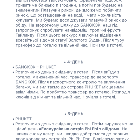
відправляються тайські човни. Корабельна подорож 
триватиме близько півгодини, а потім прибудемо на 
знаменитий Плавучий ринок, де зможемо побачити 
ринок, що розташований на воді, і мати можливість 
купувати. Ми будемо досліджувати плавучий ринок до 
обіду. На зворотному шляху до БANGKOK, наш гід 
запропонує спробувати найвідоміші тропічні фрукти 
Тайланду. Після цього екскурсія включає відвідання 
всесвітньої відомої статуї Золотого Будди. Після туру 
трансфер до готелю та вільний час. Ночівля в готелі.
4-ДЕНЬ
БANGKOK – PHUKET
Розпочнемо день з сніданку в готелі. Після виїзду з 
готелю, у визначений час, трансфер до аеропорту 
БANGKOK. Після паспортного контролю та вилучення 
багажу, ми вилітаємо до острова PHUKET місцевими 
авіалініями. По прибуттю трансфер до готелю. Розподіл 
ключів від кімнат та вільний час. Ночівля в готелі.
5-ДЕНЬ
PHUKET
Розпочнемо день з сніданку в готелі. Потім вирушаємо на 
цілий день 
«Екскурсію на острів Phi Phi з обідом»
. На 
швидкісному катері ми швидко доберемося до перших 
двох коралових островів, Phi Phi Don. Відвідаємо затоку 