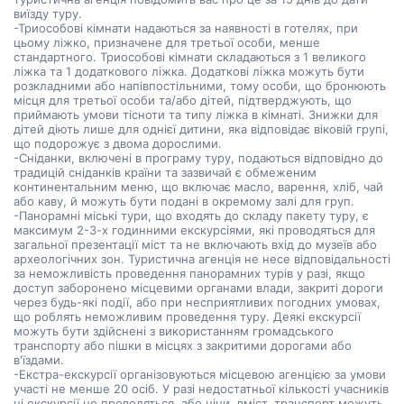
виїзду туру.
-Триособові кімнати надаються за наявності в готелях, при
цьому ліжко, призначене для третьої особи, менше
стандартного. Триособові кімнати складаються з 1 великого
ліжка та 1 додаткового ліжка. Додаткові ліжка можуть бути
розкладними або напівпостільними, тому особи, що бронюють
місця для третьої особи та/або дітей, підтверджують, що
приймають умови тісноти та типу ліжка в кімнаті. Знижки для
дітей діють лише для однієї дитини, яка відповідає віковій групі,
що подорожує з двома дорослими.
-Сніданки, включені в програму туру, подаються відповідно до
традицій сніданків країни та зазвичай є обмеженим
континентальним меню, що включає масло, варення, хліб, чай
або каву, й можуть бути подані в окремому залі для груп.
-Панорамні міські тури, що входять до складу пакету туру, є
максимум 2-3-х годинними екскурсіями, які проводяться для
загальної презентації міст та не включають вхід до музеїв або
археологічних зон. Туристична агенція не несе відповідальності
за неможливість проведення панорамних турів у разі, якщо
доступ заборонено місцевими органами влади, закриті дороги
через будь-які події, або при несприятливих погодних умовах,
що роблять неможливим проведення туру. Деякі екскурсії
можуть бути здійснені з використанням громадського
транспорту або пішки в місцях з закритими дорогами або
в'їздами.
-Екстра-екскурсії організовуються місцевою агенцією за умови
участі не менше 20 осіб. У разі недостатньої кількості учасників
ці екскурсії не проводяться, або ціни, вміст, транспорт можуть