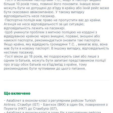
більше 10 років тому, повинні його поновити. Інакше вони
можуть бути не допущені до в'їзду в країну або їхній рейс може
бути скасовано авіакомпанією. У такому випадку
відповідальність несе пасажир.
-Паспортна поліція має право не пропустити вас до країни.
Агенція не несе відповідальності за цю ситуацію;
відповідальність лежить на пасажирі.
-Щоб уникнути проблем з митною поліцією на кордоні з
відвідуваною країною через знищені, порвані, зношені або
намоклі паспорти, рекомендується оновити такі паспорти.
Якщо країна, яку відвідують громадяни Т.C. , вимагає візу, вона
має бути в новому паспорті. В іншому випадку, відповідальність
нестиме пасажир.
-Гості віком до 18 років, які подорожують самі або лише з
одним із батьків, можуть бути запитані представником поліції
про згоду обох батьків на в'їзд/виїзд з країни, тому
рекомендуємо бути чутливими до цього питання.
Що включено
- Авіабілет в економ-класі з регулярним рейсом Turkish
Airlines: Стамбул (IST) - Бангкок (BKK) в один бік, повернення з
Пхукета (HKT) до Стамбула (IST),
- Авіабілет в економ-класі в один бік з регулярним рейсом