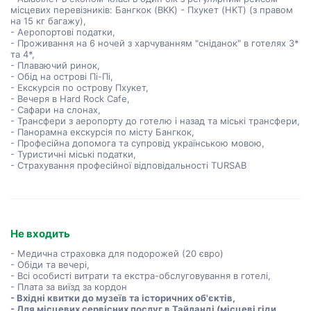
місцевих перевізників: Бангкок (BKK) - Пхукет (HKT) (з правом
на 15 кг багажу),
- Аеропортові податки,
- Проживання на 6 ночей з харчуванням "сніданок" в готелях 3*
та 4*,
- Плаваючий ринок,
- Обід на острові Пі-Пі,
- Екскурсія по острову Пхукет,
- Вечеря в Hard Rock Cafe,
- Сафари на слонах,
- Трансфери з аеропорту до готелю і назад та міські трансфери,
- Панорамна екскурсія по місту Бангкок,
- Професійна допомога та супровід українською мовою,
- Туристичні міські податки,
- Страхування професійної відповідальності TURSAB
Не входить
- Медична страховка для подорожей (20 євро)
- Обіди та вечері,
- Всі особисті витрати та екстра-обслуговування в готелі,
- Плата за виїзд за кордон
- Вхідні квитки до музеїв та історичних об'єктів,
- Для місцевих сервісних послуг в Тайланді (місцеві гіди,