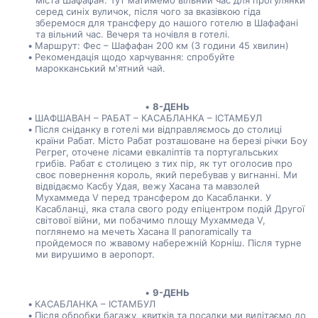
міста Шафафан. Тут матимемо вільний час для прогулянки 
серед синіх вуличок, після чого за вказівкою гіда 
зберемося для трансферу до нашого готелю в Шафафані 
та вільний час. Вечеря та ночівля в готелі.
Маршрут: Фес – Шафафан 200 км (3 години 45 хвилин)
Рекомендація щодо харчування: спробуйте 
марокканський м'ятний чай.
8-ДЕНЬ
ШАФШАВАН – РАБАТ – КАСАБЛАНКА – ІСТАМБУЛ
Після сніданку в готелі ми відправляємось до столиці 
країни Рабат. Місто Рабат розташоване на березі річки Боу 
Регрег, оточене лісами евкаліптів та португальських 
грибів. Рабат є столицею з тих пір, як тут оголосив про 
своє повернення король, який перебував у вигнанні. Ми 
відвідаємо Касбу Удая, вежу Хасана та мавзолей 
Мухаммеда V перед трансфером до Касабланки. У 
Касабланці, яка стала свого роду епіцентром подій Другої 
світової війни, ми побачимо площу Мухаммеда V, 
поглянемо на мечеть Хасана II panoramically та 
пройдемося по жвавому набережній Корніш. Після турне 
ми вирушимо в аеропорт.
9-ДЕНЬ
КАСАБЛАНКА – ІСТАМБУЛ
Після обробки багажу, квитків та посадки ми вилітаємо до 