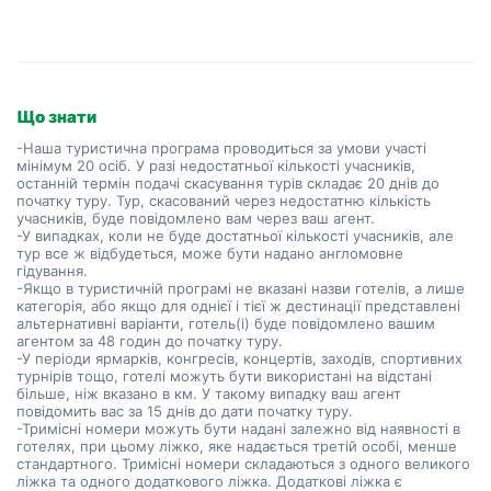
Що знати
-Наша туристична програма проводиться за умови участі
мінімум 20 осіб. У разі недостатньої кількості учасників,
останній термін подачі скасування турів складає 20 днів до
початку туру. Тур, скасований через недостатню кількість
учасників, буде повідомлено вам через ваш агент.
-У випадках, коли не буде достатньої кількості учасників, але
тур все ж відбудеться, може бути надано англомовне
гідування.
-Якщо в туристичній програмі не вказані назви готелів, а лише
категорія, або якщо для однієї і тієї ж дестинації представлені
альтернативні варіанти, готель(і) буде повідомлено вашим
агентом за 48 годин до початку туру.
-У періоди ярмарків, конгресів, концертів, заходів, спортивних
турнірів тощо, готелі можуть бути використані на відстані
більше, ніж вказано в км. У такому випадку ваш агент
повідомить вас за 15 днів до дати початку туру.
-Тримісні номери можуть бути надані залежно від наявності в
готелях, при цьому ліжко, яке надається третій особі, менше
стандартного. Тримісні номери складаються з одного великого
ліжка та одного додаткового ліжка. Додаткові ліжка є