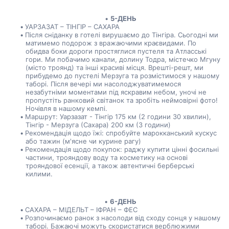
5-ДЕНЬ
УАРЗАЗАТ – ТІНГІР – САХАРА
Після сніданку в готелі вирушаємо до Тінгіра. Сьогодні ми 
матимемо подорож з вражаючими краєвидами. По 
обидва боки дороги простяглися пустеля та Атласські 
гори. Ми побачимо канали, долину Тодра, містечко Мгуну 
(місто троянд) та інші красиві місця. Врешті-решт, ми 
прибудемо до пустелі Мерзуга та розмістимося у нашому 
таборі. Після вечері ми насолоджуватимемося 
незабутніми моментами під яскравим небом, уночі не 
пропустіть ранковий світанок та зробіть неймовірні фото! 
Ночівля в нашому кемпі.
Маршрут: Уарзазат - Тінгір 175 км (2 години 30 хвилин), 
Тінгір - Мерзуга (Сахара) 200 км (3 години)
Рекомендація щодо їжі: спробуйте марокканський кускус 
або тажин (м'ясне чи курине рагу)  
Рекомендація щодо покупок: раджу купити цінні фосильні 
частини, трояндову воду та косметику на основі 
трояндової есенції, а також автентичні берберські 
килими.
6-ДЕНЬ
САХАРА – МІДЕЛЬТ – ІФРАН – ФЕС
Розпочинаємо ранок з насолоди від сходу сонця у нашому 
таборі. Бажаючі можуть скористатися верблюжими 