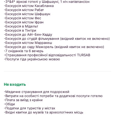
-3*&4* зіркові готелі у Шафшауні, 1 ніч напівпансіон
-Екскурсія містом Касабланка
-Екскурсія містом Рабат
-Екскурсія містом Шафшаун
-Екскурсія містом Фес
-Екскурсія містом Іфран
-Екскурсія в Мідельт
-Екскурсія в Тінгіри
-Екскурсія до Айт-Бен-Хадду
-Екскурсія до студій фільмування (вхідний квиток не включено)
-Екскурсія містом Марракеш
-Екскурсія до саду Мажорель (вхідний квиток не включено)
-7 сніданків та 6 вечерь
-Страхування професійної відповідальності TURSAB
-Послуги гіда українською мовою
Не входить
-Медичне страхування для подорожей
-Витрати на особисті потреби та додаткові послуги готелю
-Плата за виїзд з країни
-Обіди
-Податки для туристів у містах
-Вхідні квитки до музеїв та археологічних місць