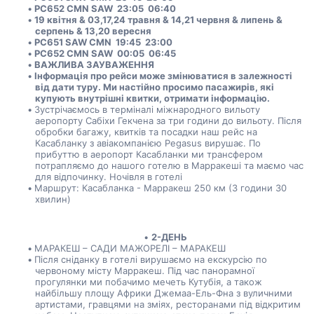
PC652 CMN SAW  23:05  06:40 
19 квітня & 03,17,24 травня & 14,21 червня & липень & 
серпень & 13,20 вересня
PC651 SAW CMN  19:45  23:00
PC652 CMN SAW  00:05  06:45  
ВАЖЛИВА ЗАУВАЖЕННЯ
Інформація про рейси може змінюватися в залежності 
від дати туру. Ми настійно просимо пасажирів, які 
купують внутрішні квитки, отримати інформацію.
Зустрічаємось в терміналі міжнародного вильоту 
аеропорту Сабіхи Гекчена за три години до вильоту. Після 
обробки багажу, квитків та посадки наш рейс на 
Касабланку з авіакомпанією Pegasus вирушає. По 
прибуттю в аеропорт Касабланки ми трансфером 
потрапляємо до нашого готелю в Марракеші та маємо час 
для відпочинку. Ночівля в готелі 
Маршрут: Касабланка - Марракеш 250 км (3 години 30 
хвилин)
2-ДЕНЬ
МАРАКЕШ – САДИ МАЖОРЕЛІ – МАРАКЕШ
Після сніданку в готелі вирушаємо на екскурсію по 
червоному місту Марракеш. Під час панорамної 
прогулянки ми побачимо мечеть Кутубія, а також 
найбільшу площу Африки Джемаа-Ель-Фна з вуличними 
артистами, гравцями на зміях, ресторанами під відкритим 