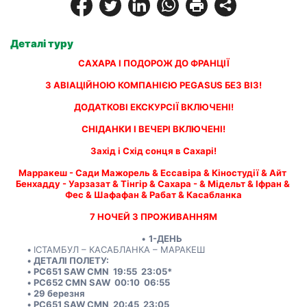
Деталі туру
САХАРА І ПОДОРОЖ ДО ФРАНЦІЇ
З АВІАЦІЙНОЮ КОМПАНІЄЮ PEGASUS БЕЗ ВІЗ!
ДОДАТКОВІ ЕКСКУРСІЇ ВКЛЮЧЕНІ!
СНІДАНКИ І ВЕЧЕРІ ВКЛЮЧЕНІ!
Захід і Схід сонця в Сахарі!
Марракеш - Сади Мажорель & Ессавіра & Кіностудії & Айт 
Бенхадду - Уарзазат & Тінгір & Сахара - & Мідельт & Іфран & 
Фес & Шафафан & Рабат & Касабланка
7 НОЧЕЙ З ПРОЖИВАННЯМ
1-ДЕНЬ
ІСТАМБУЛ – КАСАБЛАНКА – МАРАКЕШ
ДЕТАЛІ ПОЛЕТУ:
PC651 SAW CMN  19:55  23:05*
PC652 CMN SAW  00:10  06:55
29 березня
PC651 SAW CMN  20:45  23:05