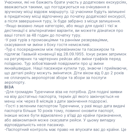
Учасники, які не бажають брати участь у додаткових екскурсіях,
вважаються такими, що погоджуються на очікування в
зручному місці вздовж маршруту. Ці учасники будуть залишені
в придатному місці відпочинку до початку додаткової екскурсії,
а після завершення туру, їх буде забрано з місця залишення.
-Якщо вказано лише категорію, або якщо для однієї і тієї ж
дестинації є альтернативні варіанти, ви можете дізнатися про
ваші готелі за 48 годин до початку туру.
-У разі турів з промоакціями та ранніми резерваціями,
скасування чи зміни з боку гостя неможливі.
-Тур є посередником між перевізником та пасажиром та
підлягає Гаазькій конвенції від 28.09.1955. Існує ризик затримок
на регулярних та чартерних рейсах або зміни графіків перед
поїздкою. Тур зобов'язаний повідомити про ці зміни
якнайшвидше. Наші пасажири купили тур, знаючи і приймаючи,
що деталі рейсу можуть змінитися. Діти віком від 0 до 2 років
не сплачують аеропортові збори та збори за послуги
аеропорту.
ВІЗА
-Для громадян Туреччини віза не потрібна. Для подачі заявки
на візу достатньо паспорта, термін дії якого закінчується не
менш ніж через 8 місяців з дати закінчення подорожі.
-Гості з зеленим паспортом Туреччини, у разі якщо дата видачі
паспорта більше 10 років тому, повинні оновити паспорт,
інакше може бути відмовлено у в'їзді до країни призначення,
або авіакомпанія може скасувати рейси. У цьому випадку
відповідальність несе пасажир.
-Паспортний контроль має право не впускати вас до країни. Це