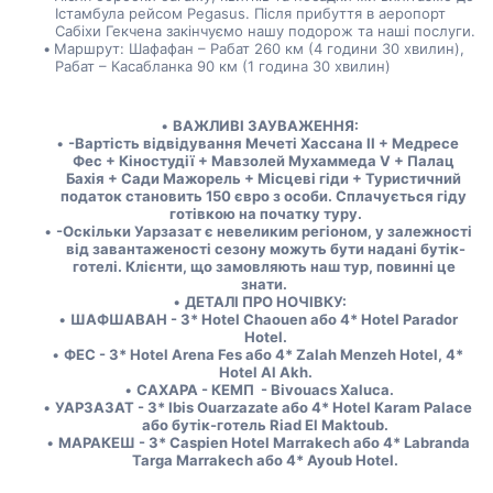
Істамбула рейсом Pegasus. Після прибуття в аеропорт 
Сабіхи Гекчена закінчуємо нашу подорож та наші послуги.
Маршрут: Шафафан – Рабат 260 км (4 години 30 хвилин), 
Рабат – Касабланка 90 км (1 година 30 хвилин)
ВАЖЛИВІ ЗАУВАЖЕННЯ:
-Вартість відвідування Мечеті Хассана II + Медресе 
Фес + Кіностудії + Мавзолей Мухаммеда V + Палац 
Бахія + Сади Мажорель + Місцеві гіди + Туристичний 
податок становить 150 євро з особи. Сплачується гіду 
готівкою на початку туру.
-Оскільки Уарзазат є невеликим регіоном, у залежності 
від завантаженості сезону можуть бути надані бутік-
готелі. Клієнти, що замовляють наш тур, повинні це 
знати. 
ДЕТАЛІ ПРО НОЧІВКУ:
ШАФШАВАН - 3* Hotel Chaouen або 4* Hotel Parador 
Hotel.
ФЕС - 3* Hotel Arena Fes або 4* Zalah Menzeh Hotel, 4* 
Hotel Al Akh.
САХАРА - КЕМП  - Bivouacs Xaluca.
УАРЗАЗАТ - 3* Ibis Ouarzazate або 4* Hotel Karam Palace 
або бутік-готель Riad El Maktoub.
МАРАКЕШ - 3* Caspien Hotel Marrakech або 4* Labranda 
Targa Marrakech або 4* Ayoub Hotel.