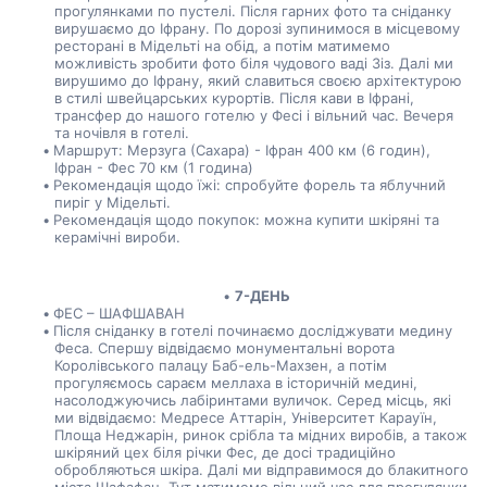
прогулянками по пустелі. Після гарних фото та сніданку 
вирушаємо до Іфрану. По дорозі зупинимося в місцевому 
ресторані в Мідельті на обід, а потім матимемо 
можливість зробити фото біля чудового ваді Зіз. Далі ми 
вирушимо до Іфрану, який славиться своєю архітектурою 
в стилі швейцарських курортів. Після кави в Іфрані, 
трансфер до нашого готелю у Фесі і вільний час. Вечеря 
та ночівля в готелі.
Маршрут: Мерзуга (Сахара) - Іфран 400 км (6 годин), 
Іфран - Фес 70 км (1 година)
Рекомендація щодо їжі: спробуйте форель та яблучний 
пиріг у Мідельті.
Рекомендація щодо покупок: можна купити шкіряні та 
керамічні вироби.
7-ДЕНЬ
ФЕС – ШАФШАВАН
Після сніданку в готелі починаємо досліджувати медину 
Феса. Спершу відвідаємо монументальні ворота 
Королівського палацу Баб-ель-Махзен, а потім 
прогуляємось сараєм меллаха в історичній медині, 
насолоджуючись лабіринтами вуличок. Серед місць, які 
ми відвідаємо: Медресе Аттарін, Університет Карауїн, 
Площа Неджарін, ринок срібла та мідних виробів, а також 
шкіряний цех біля річки Фес, де досі традиційно 
обробляються шкіра. Далі ми відправимося до блакитного 