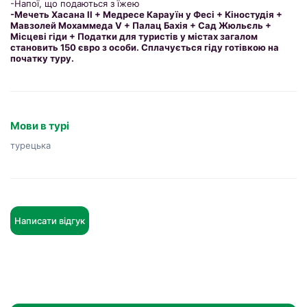
-Напої, що подаються з їжею
-Мечеть Хасана II + Медресе Карауїн у Фесі + Кіностудія +
Мавзолей Мохаммеда V + Палац Бахія + Сад Жюльєль +
Місцеві гіди + Податки для туристів у містах загалом
становить 150 євро з особи. Сплачується гіду готівкою на
початку туру.
Мови в турі
турецька
Написати відгук