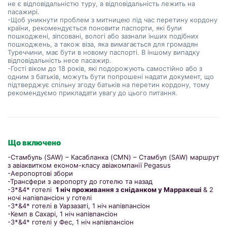
не є відповідальністю туру, а відповідальність лежить на
пасажирі.
-Щоб уникнути проблем з митницею під час перетину кордону
країни, рекомендується поновити паспорти, які були
пошкоджені, зіпсовані, вологі або зазнали інших подібних
пошкоджень, а також віза, яка вимагається для громадян
Туреччини, має бути в новому паспорті. В іншому випадку
відповідальність несе пасажир.
-Гості віком до 18 років, які подорожують самостійно або з
одним з батьків, можуть бути попрошені надати документ, що
підтверджує спільну згоду батьків на перетин кордону, тому
рекомендуємо прикладати увагу до цього питання.
Що включено
-Стамбуль (SAW) – Касабланка (CMN) – Стамбул (SAW) маршрут
з авіаквитком економ-класу авіакомпанії Pegasus
-Аеропортові збори
-Трансфери з аеропорту до готелю та назад
-3*&4* готелі
1 ніч проживання з сніданком у Марракеші
& 2
ночі напівпансіон у готелі
-3*&4* готелі в Уарзазаті, 1 ніч напівпансіон
-Кемп в Сахарі, 1 ніч напівпансіон
-3*&4* готелі у Фес, 1 ніч напівпансіон