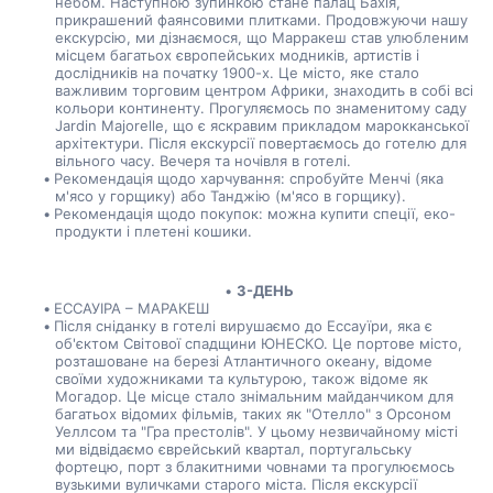
небом. Наступною зупинкою стане палац Бахія, 
прикрашений фаянсовими плитками. Продовжуючи нашу 
екскурсію, ми дізнаємося, що Марракеш став улюбленим 
місцем багатьох європейських модників, артистів і 
дослідників на початку 1900-х. Це місто, яке стало 
важливим торговим центром Африки, знаходить в собі всі 
кольори континенту. Прогуляємось по знаменитому саду 
Jardin Majorelle, що є яскравим прикладом марокканської 
архітектури. Після екскурсії повертаємось до готелю для 
вільного часу. Вечеря та ночівля в готелі. 
Рекомендація щодо харчування: спробуйте Менчі (яка 
м'ясо у горщику) або Танджію (м'ясо в горщику). 
Рекомендація щодо покупок: можна купити спеції, еко-
продукти і плетені кошики. 
3-ДЕНЬ
ЕССАУІРА – МАРАКЕШ
Після сніданку в готелі вирушаємо до Ессауїри, яка є 
об'єктом Світової спадщини ЮНЕСКО. Це портове місто, 
розташоване на березі Атлантичного океану, відоме 
своїми художниками та культурою, також відоме як 
Могадор. Це місце стало знімальним майданчиком для 
багатьох відомих фільмів, таких як "Отелло" з Орсоном 
Уеллсом та "Гра престолів". У цьому незвичайному місті 
ми відвідаємо єврейський квартал, португальську 
фортецю, порт з блакитними човнами та прогулюємось 
вузькими вуличками старого міста. Після екскурсії 