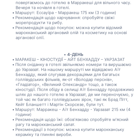
повертаємось до готелю в Марракеші для вільного часу. 
Вечеря та ночівля в готелі.
Маршрут: Ессауїра - Марракеш 175 км (3 години)
Рекомендація щодо харчування: спробуйте свіжі 
морепродукти та рибу.
Рекомендація щодо покупок: можна купити відомий 
марокканський аргановий олій та косметику на основі 
арганової олії.
4-ДЕНЬ
МАРАКЕШ – КІНОСТУДІЇ – АЙТ БЕНХАДДУ – УАРЗАЗАТ
Після сніданку в готелі звільняємо номери та вирушаємо 
до Уарзазат. На нашому маршруті ми відвідаємо Аїт 
Бенхадду, який слугував декораціями для багатьох 
голлівудських фільмів, як-от «Володар перснів», 
«Гладіатор», «Великий Олександр» тощо, а також 
кіностудії. Після обіду в селищі Аїт Бенхадду продовжимо 
шлях до нашого готелю в Уарзазат, де ми переночуємо, у 
той час як багато голлівудських зірок, такі як Брэд Пітт, 
Кейт Бланшетт і Мартін Скорсезе, були тут.
Маршрут: Марракеш - Аїт Бенхадду - Уарзазат 215 км (4 
години)
Рекомендація щодо їжі: обов'язково спробуйте м'ясний 
рагу та марокканський салат.
Рекомендації з покупок: можна купити марокканську 
кераміку та глиняні вироби.