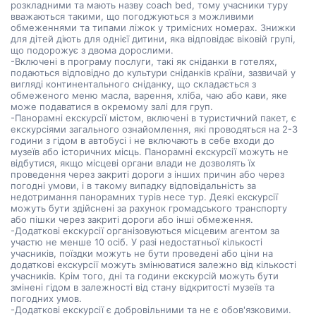
розкладними та мають назву coach bed, тому учасники туру
вважаються такими, що погоджуються з можливими
обмеженнями та типами ліжок у тримісних номерах. Знижки
для дітей діють для однієї дитини, яка відповідає віковій групі,
що подорожує з двома дорослими.
-Включені в програму послуги, такі як сніданки в готелях,
подаються відповідно до культури сніданків країни, зазвичай у
вигляді континентального сніданку, що складається з
обмеженого меню масла, варення, хліба, чаю або кави, яке
може подаватися в окремому залі для груп.
-Панорамні екскурсії містом, включені в туристичний пакет, є
екскурсіями загального ознайомлення, які проводяться на 2-3
години з гідом в автобусі і не включають в себе входи до
музеїв або історичних місць. Панорамні екскурсії можуть не
відбутися, якщо місцеві органи влади не дозволять їх
проведення через закриті дороги з інших причин або через
погодні умови, і в такому випадку відповідальність за
недотримання панорамних турів несе тур. Деякі екскурсії
можуть бути здійснені за рахунок громадського транспорту
або пішки через закриті дороги або інші обмеження.
-Додаткові екскурсії організовуються місцевим агентом за
участю не менше 10 осіб. У разі недостатньої кількості
учасників, поїздки можуть не бути проведені або ціни на
додаткові екскурсії можуть змінюватися залежно від кількості
учасників. Крім того, дні та години екскурсій можуть бути
змінені гідом в залежності від стану відкритості музеїв та
погодних умов.
-Додаткові екскурсії є добровільними та не є обов'язковими.