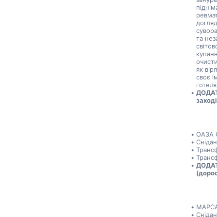
піднім
ревмат
догляд
сувора
та нез
світов
купан
очисти
як вір
своє і
готелю
ДОДАТ
заході
ОАЗА 
Снідан
Трансф
Трансф
ДОДАТ
(дорос
МАРСА
Снідан