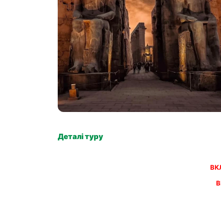
Деталі туру
ВК
В