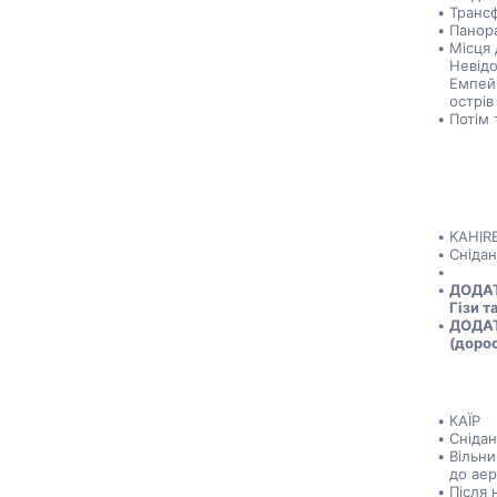
Трансф
Панора
Місця 
Невідо
Емпейн
острів
Потім 
KAHIR
Снідан
ДОДАТ
Гізи т
ДОДАТК
(дорос
КАЇР
Снідан
Вільни
до аер
Після 