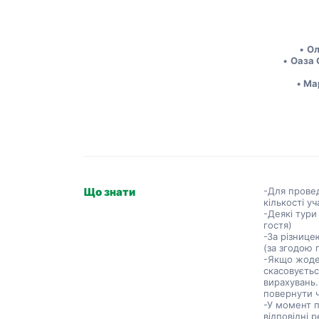
Ол
Оаза С
Мар
Що знати
-Для провед
кількості уч
-Деякі тур
гостя)
-За різнице
(за згодою 
-Якщо жоден
скасовуєтьс
вирахувань.
повернути 
-У момент п
відповідні 