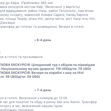
ер до Каїра. (Приблизно 465 км) 
мна екскурсія містом Каїр. (Включено у вартість) 
для відвідування: район Наср, район Геліополіс, пам'ятник 
мому солдату, мавзолей Анвара Садата, палац барона 
а, площа Тахрір, річка Ніл, центр міста, міст Каср-ель-Ніл, 
 Джезира.
трансфер до готелю та розміщення. Вечеря в готелі.
6-й день
E
ок в готелі та проживання.
КОВА ЕКСКУРСІЯ: Цілоденний тур з обідом по пірамідам 
а Національному музею (дорослі: 119 USD/діти: 79 USD)
ОВА ЕКСКУРСІЯ: Вечеря на кораблі з шоу на Нілі 
лі: 59 USD/діти: 39 USD)
7-й день
ок в готелі. Виселення з номерів до 12:00. 
й час для покупок та обіду в ринку Хан ель-Халілі. Трансфер 
опорту в час, визначений нашим гідом.
необхідних процедур.