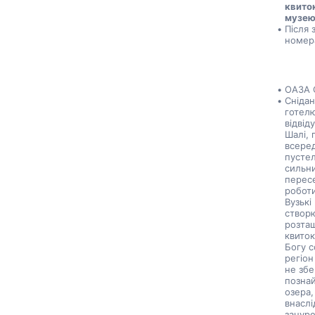
квиток
музею,
Після 
номера
ОАЗА 
Снідан
готелю
відвід
Шалі, 
всеред
пустел
сильни
пересе
роботи
Вузькі
створю
розташ
квиток
Богу с
регіон
не збе
познай
озера,
внаслі
зануре