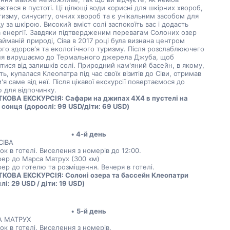
аєтеся в пустоті. Ці цілющі води корисні для шкірних хвороб, 
изму, синуситу, очних хвороб та є унікальним засобом для 
у за шкірою. Високий вміст солі заспокоїть вас і додасть 
 енергії. Завдяки підтвердженим перевагам Солоних озер 
айманій природі, Сіва в 2017 році була визнана центром 
ого здоров'я та екологічного туризму. Після розслаблюючего 
ня вирушаємо до Термального джерела Джуба, щоб 
тися від залишків солі. Природний кам'яний басейн, в якому, 
ять, купалася Клеопатра під час своїх візитів до Сіви, отримав 
м'я саме від неї. Після цікавої екскурсії повертаємося до 
 для відпочинку.
КОВА ЕКСКУРСІЯ: Сафари на джипах 4X4 в пустелі на 
 сонця (дорослі: 99 USD/діти: 69 USD)  
4-й день
СІВА
ок в готелі. Виселення з номерів до 12:00. 
ер до Марса Матрух (300 км)
ер до готелю та розміщення. Вечеря в готелі. 
КОВА ЕКСКУРСІЯ: Солоні озера та бассейн Клеопатри 
лі: 29 USD / діти: 19 USD)
5-й день
 МАТРУХ
ок в готелі. Виселення з номерів.