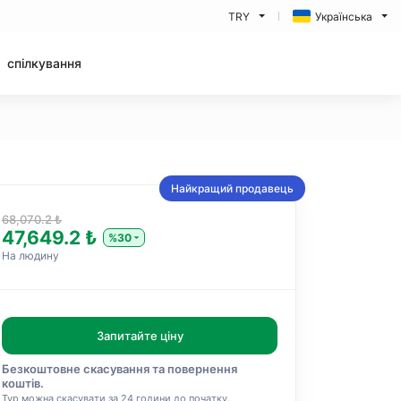
TRY
Українська
спілкування
Найкращий продавець
68,070.2 ₺
47,649.2 ₺
%30
На людину
Запитайте ціну
Безкоштовне скасування та повернення
коштів.
Тур можна скасувати за 24 години до початку.