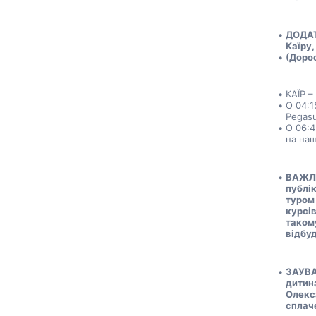
ДОДАТ
Каїру,
(Дорос
КАЇР 
О 04:1
Pegasu
О 06:4
на на
ВАЖЛИВ
публі
туром 
курсів
такому
відбу
ЗАУВА
дитина
Олекса
сплач