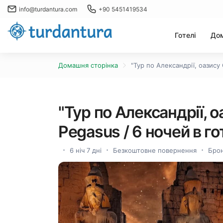
info@turdantura.com
+90 5451419534
Готелі
Дом
Домашня сторінка
"Тур по Александрії, оазису 
"Тур по Александрії, о
Pegasus / 6 ночей в го
6 ніч 7 дні
Безкоштовне повернення
Брон