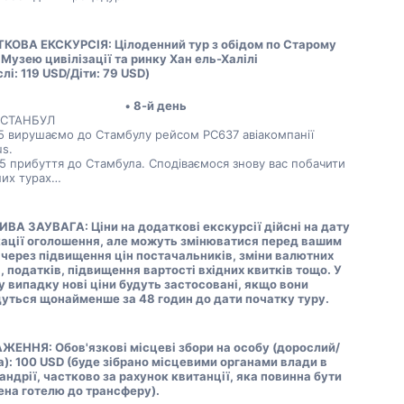
КОВА ЕКСКУРСІЯ: Цілоденний тур з обідом по Старому 
 Музею цивілізації та ринку Хан ель-Халілі 
лі: 119 USD/Діти: 79 USD)
8-й день
– СТАНБУЛ
5 вирушаємо до Стамбулу рейсом PC637 авіакомпанії 
s.
5 прибуття до Стамбула. Сподіваємося знову вас побачити 
ших турах…
А ЗАУВАГА: Ціни на додаткові екскурсії дійсні на дату 
кації оголошення, але можуть змінюватися перед вашим 
через підвищення цін постачальників, зміни валютних 
, податків, підвищення вартості вхідних квитків тощо. У 
 випадку нові ціни будуть застосовані, якщо вони 
дуться щонайменше за 48 годин до дати початку туру.
ЖЕННЯ: Обов'язкові місцеві збори на особу (дорослий/
): 100 USD (буде зібрано місцевими органами влади в 
ндрії, частково за рахунок квитанції, яка повинна бути 
ена готелю до трансферу).