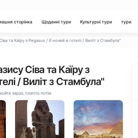
ашня сторінка
Щоденні тури
Культурні тури
тури
Сіва та Каїру з Pegasus / 6 ночей в готелі / Виліт з Стамбула"
азису Сіва та Каїру з
телі / Виліт з Стамбула"
юйте зараз, платіть потім