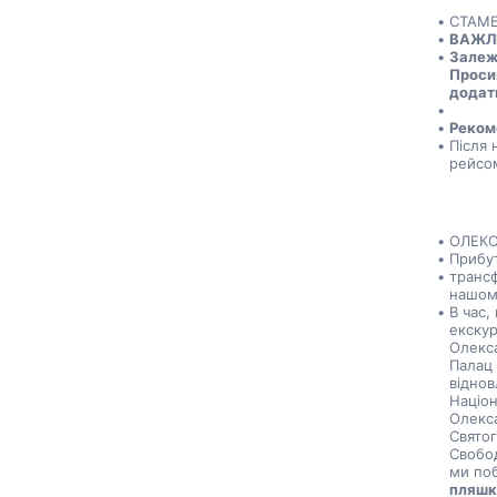
СТАМБ
ВАЖЛ
Залежн
Просим
додат
Рекоме
Після 
рейсом
ОЛЕКС
Прибут
трансф
нашому
В час,
екскур
Олекса
Палац 
віднов
Націон
Олекса
Святог
Свобод
ми по
пляшки