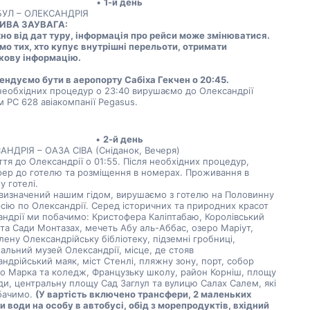
1-й день
УЛ – ОЛЕКСАНДРІЯ
ИВА ЗАУВАГА:
о від дат туру, інформація про рейси може змінюватися. 
о тих, хто купує внутрішні перельоти, отримати 
кову інформацію.
ндуємо бути в аеропорту Сабіха Гекчен о 20:45. 
необхідних процедур о 23:40 вирушаємо до Олександрії 
 PC 628 авіакомпанії Pegasus.
2-й день
АНДРІЯ – ОАЗА СІВА (Сніданок, Вечеря)
тя до Олександрії о 01:55. Після необхідних процедур, 
ер до готелю та розміщення в номерах. Проживання в 
 готелі. 
 визначений нашим гідом, вирушаємо з готелю на Половинну 
сію по Олександрії. Серед історичних та природних красот 
ндрії ми побачимо: Кристофера Каліптабаю, Королівський 
та Сади Монтазах, мечеть Абу аль-Аббас, озеро Маріут, 
лену Олександрійську бібліотеку, підземні гробниці, 
альний музей Олександрії, місце, де стояв 
ндрійський маяк, міст Стенлі, пляжну зону, порт, собор 
о Марка та коледж, Французьку школу, район Корніш, площу 
и, центральну площу Сад Заглул та вулицю Салах Салем, які 
бачимо. 
(У вартість включено трансфери, 2 маленьких 
 води на особу в автобусі, обід з морепродуктів, вхідний 