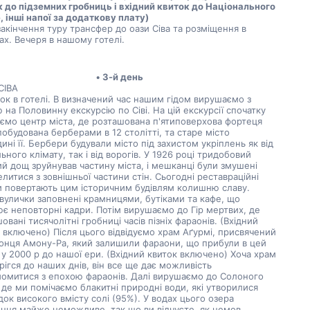
 до підземних гробниць і вхідний квиток до Національного 
 інші напої за додаткову плату) 
закінчення туру трансфер до оази Сіва та розміщення в 
х. Вечеря в нашому готелі.
3-й день
СІВА
ок в готелі. В визначений час нашим гідом вирушаємо з 
 на Половинну екскурсію по Сіві. На цій екскурсії спочатку 
уємо центр міста, де розташована п'ятиповерхова фортеця 
побудована берберами в 12 столітті, та старе місто 
ині її. Бербери будували місто під захистом укріплень як від 
ьного клімату, так і від ворогів. У 1926 році тридобовий 
й дощ зруйнував частину міста, і мешканці були змушені 
литися з зовнішньої частини стін. Сьогодні реставраційні 
 повертають цим історичним будівлям колишню славу. 
 вулички заповнені крамницями, бутіками та кафе, що 
є неповторні кадри. Потім вирушаємо до Гір мертвих, де 
овані тисячолітні гробниці часів пізніх фараонів. (Вхідний 
 включено) Після цього відвідуємо храм Аґурмі, присвячений 
онця Амону-Ра, який залишили фараони, що прибули в цей 
 у 2000 р до нашої ери. (Вхідний квиток включено) Хоча храм 
рігся до наших днів, він все ще дає можливість 
омитися з епохою фараонів. Далі вирушаємо до Солоного 
 де ми помічаємо блакитні природні води, які утворилися 
док високого вмісту солі (95%). У водах цього озера 
ння майже неможливе, так що ви відчуєте, як немов 