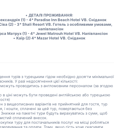
ДЕТАЛІ ПРОЖИВАННЯ:
ександрія (1) - 4* Paradise Inn Beach Hotel VB. Сніданок
іва (2) - 3* Shali Resort VB. Готель з особливими умовами, 
напівпансіон
са Матрух (1) - 4* Jewel Matrouh Hotel VB. Напівпансіон
Каїр (2) 4* Mazar Hotel VB. Сніданок
ення турів з турецьким гідом необхідно досягти мінімальної
асників. У разі недосягнення цієї кількості:
и можуть проводитись з англомовним персоналом (за згодою
ю в ціні можуть бути проведені англійською або турецькою
гостя)
 з вищеописаних варіантів не прийнятний для гостя, тур
я, і кошти, сплачені за цей тур, повертаються без
 Знижки на пакетні тури будуть вирахуватись з суми, щоб
чистий сплачений внесок.
окупки туру для постачальників послуг на місці робляться
резервування та оплати. Тому, якщо гість хоче скасувати