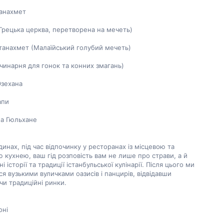
анахмет
Грецька церква, перетворена на мечеть)
танахмет (Малаїйський голубий мечеть)
чинарня для гонок та конних змагань)
зехана
апи
на Гюльхане
динах, під час відпочинку у ресторанах із місцевою та 
 кухнею, ваш гід розповість вам не лише про страви, а й 
і історії та традиції істанбульської кулінарії. Після цього ми 
я вузькими вуличками оазисів і панцирів, відвідавши 
 чи традиційні ринки.
оні