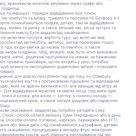
асу, враховуючи можливі затримки через трафік або
 труднощі.
ру та маршрут: порядок відвідування всіх точок,
час прибуття та виїзду, тривалість прогулки по Босфору й з
ортів починатимуться поїздки, деталі, такі як відвідування
ацу, музею та ринку, а також вільний час, місця зустрічі та
запізнення мають бути заздалегідь ознайомлені.
 не включені послуги: вартість туру, що включає вид
(особистий автомобіль, автобус, китові переправи тощо),
о гіда, вхідні квитки до музеїв та пам’яток, а також
за часом (сніданок, обід, вечеря), має бути чітко визначена.
трати, напої, додаткові прогулянки на човнах, за бажанням
або приватні трансфери, що не входять у ціну, потрібно
 щоб уникнути несподіваних додаткових витрат і планувати
повідно.
днання: для довгих прогулянок під час туру по Стамбулу
ься зручне взуття з протиковзким підошвою та відповідний
одяг, який не здатен викликати піт, але захищає від вітру за
і. Для відвідування мечетей та святих місць слід мати одяг,
 плечі й коліна, для жінок — хустку; у сонячну погоду —
сонцезахисний крем, а також легкий дощовик або парасолю
 дощу.
мови скасування: заздалегідь потрібно узгодити суму
 строк і спосіб оплати залишку суми (передчасно або в день
кож способи оплати (готівкою, карткою, переказом або EFT).
вання або зміни дати слід ознайомитися з штрафами, датами
ого скасування, процедурами у випадку форс-мажорних
поверненням коштів, щоб уникнути несподіванок під час