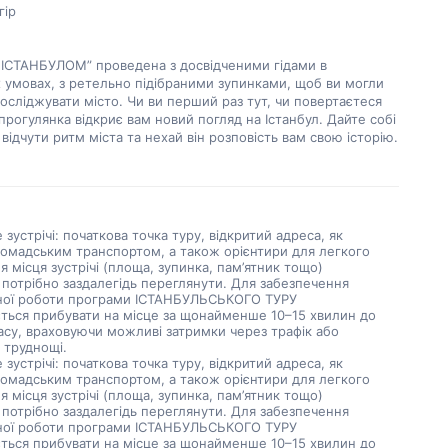
гір
 ІСТАНБУЛОМ” проведена з досвідченими гідами в 
умовах, з ретельно підібраними зупинками, щоб ви могли 
осліджувати місто. Чи ви перший раз тут, чи повертаєтеся 
прогулянка відкриє вам новий погляд на Істанбул. Дайте собі 
відчути ритм міста та нехай він розповість вам свою історію.
е зустрічі: початкова точка туру, відкритий адреса, як
ромадським транспортом, а також орієнтири для легкого
 місця зустрічі (площа, зупинка, пам’ятник тощо)
 потрібно заздалегідь переглянути. Для забезпечення
ної роботи програми ІСТАНБУЛЬСЬКОГО ТУРУ
ться прибувати на місце за щонайменше 10–15 хвилин до
асу, враховуючи можливі затримки через трафік або
 труднощі.
е зустрічі: початкова точка туру, відкритий адреса, як
ромадським транспортом, а також орієнтири для легкого
 місця зустрічі (площа, зупинка, пам’ятник тощо)
 потрібно заздалегідь переглянути. Для забезпечення
ної роботи програми ІСТАНБУЛЬСЬКОГО ТУРУ
ться прибувати на місце за щонайменше 10–15 хвилин до