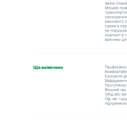
зміни планів
Місцеві пра
транспортом
проходження
ранкового п
сумки в пер
не порушува
компанії в 
важливо дл
Що включено
Професійна 
Комфортабе
Екскурсія д
Відвідуванн
Прогулянка 
Вільний час
Обід або в
Під час тур
підтримко