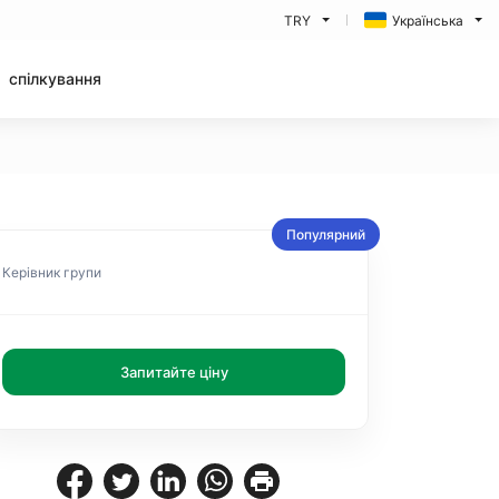
TRY
Українська
спілкування
Популярний
Керівник групи
Запитайте ціну