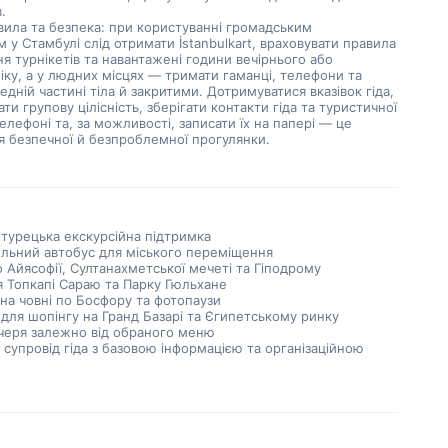
.
вила та безпека: при користуванні громадським
 у Стамбулі слід отримати İstanbulkart, враховувати правила
 турнікетів та навантажені години вечірнього або
іку, а у людних місцях — тримати гаманці, телефони та
едній частині тіла й закритими. Дотримуватися вказівок гіда,
ти групову цілісність, зберігати контакти гіда та туристичної
телефоні та, за можливості, записати їх на папері — це
я безпечної й безпроблемної прогулянки.
турецька екскурсійна підтримка
льний автобус для міського переміщення
о Айясофії, Султанахметської мечеті та Гіподрому
я Топкапі Сараю та Парку Гюльхане
на човні по Босфору та фотопаузи
 для шопінгу на Гранд Базарі та Єгипетському ринку
ечеря залежно від обраного меню
у супровід гіда з базовою інформацією та організаційною
ю