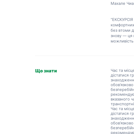
Махале Чиа
“ЕКСКУРСІЯ
комфортних 
без втоми д
знову — ця 
можливість 
Що знати
Час та місц
дістатися г
знаходження
обов’язково
безперебій
рекомендує
вказаного ч
транспортні
Час та місц
дістатися г
знаходження
обов’язково
безперебій
рекомендує