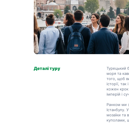
Деталі туру
Турецький б
моря та ка
того, щоб в
історії, так
кожен крок 
імперій і су
Ранком ми з
Істанбулу. У
мозаїки та 
куполами, щ