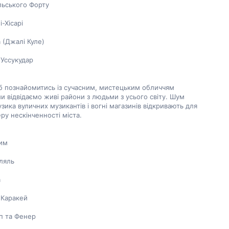
льського Форту
-Хісарі
 (Джалі Куле)
Уссукудар
б познайомитись із сучасним, мистецьким обличчям 
и відвідаємо живі райони з людьми з усього світу. Шум 
узика вуличних музикантів і вогні магазинів відкривають для 
ру нескінченності міста.
им
кляль
а
Каракей
п та Фенер