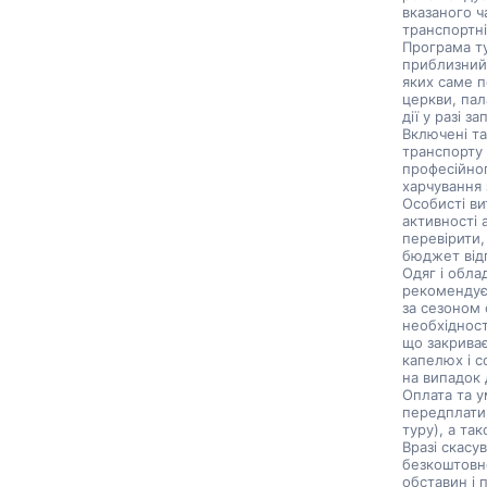
вказаного ч
транспортні
Програма ту
приблизний 
яких саме п
церкви, пал
дії у разі 
Включені та
транспорту 
професійног
харчування 
Особисті ви
активності 
перевірити,
бюджет від
Одяг і обла
рекомендуєт
за сезоном 
необхідност
що закриває
капелюх і 
на випадок
Оплата та у
передплати,
туру), а та
Вразі скасу
безкоштовн
обставин і 