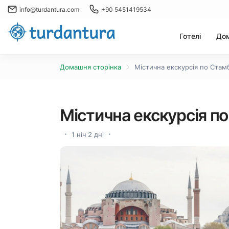
info@turdantura.com
+90 5451419534
Готелі
Дом
Домашня сторінка
Містична екскурсія по Стам
Містична екскурсія п
1 ніч 2 дні