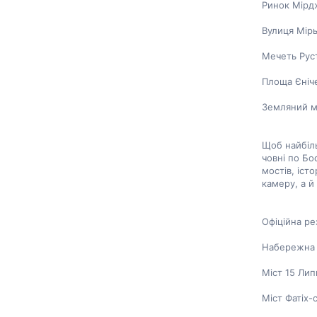
Ринок Мірд
Вулиця Мір
Мечеть Рус
Площа Єніч
Земляний мі
Щоб найбіль
човні по Бо
мостів, іст
камеру, а й 
Офіційна ре
Набережна
Міст 15 Лип
Міст Фатіх