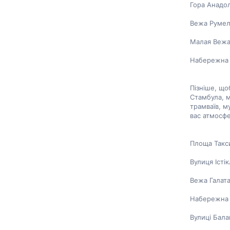
Гора Анадо
Вежа Румелі
Малая Вежа
Набережна 
Пізніше, що
Стамбула, м
трамваїв, м
вас атмосфе
Площа Такс
Вулиця Істі
Вежа Галат
Набережна 
Вулиці Бала