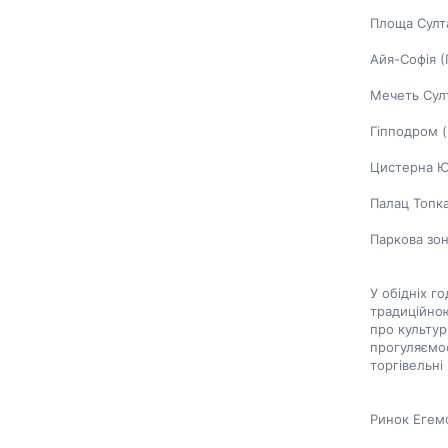
Площа Султ
Айя-Софія (
Мечеть Сул
Гіпподром (
Цистерна Ю
Палац Топк
Паркова зо
У обідніх го
традиційною
про культурн
прогуляємос
торгівельні
Ринок Егем