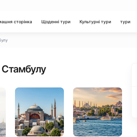
ашня сторінка
Щоденні тури
Культурні тури
тури
булу
о Стамбулу