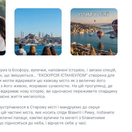
риз із Босфору, вулички, наповнені історією, і запахи спецій, 
ви, що змішуються… “ЕКСКУРСІЯ ІСТАНБУЛОМ” створена для 
и могли відкривати цю казкову місто як з величчю його 
 і з його живою, яскравою сучасністю. На цій прогулянці, де 
відкриває нову історію, ви одночасно переживете спадщину 
часне життя мегаполіса.

устрічаємося в Старому місті і мандруємо до серця 
 цій частині міста, яке носить сліди Візантії і Риму, побачите 
величні палаци, кам’яні вулички та мечеті з блакитними 
о підносяться до неба, і відчуєте себе у часі.