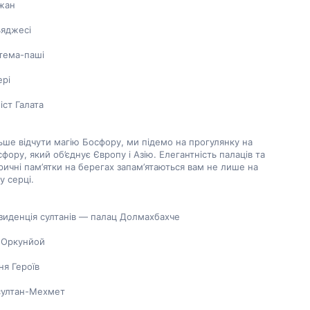
жан
ьяджесі
тема-паші
ері
ст Галата
ше відчути магію Босфору, ми підемо на прогулянку на 
сфору, який об’єднує Європу і Азію. Елегантність палаців та 
оричні пам’ятки на берегах запам’ятаються вам не лише на 
у серці.
зиденція султанів — палац Долмахбахче
 Оркунйой
ня Героїв
-султан-Мехмет