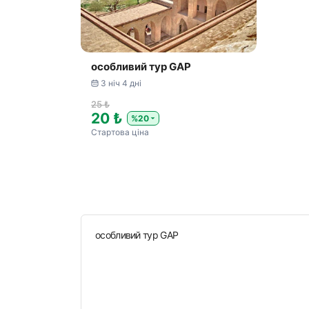
особливий тур GAP
3 ніч 4 дні
25 ₺
20 ₺
%20
Стартова ціна
особливий тур GAP