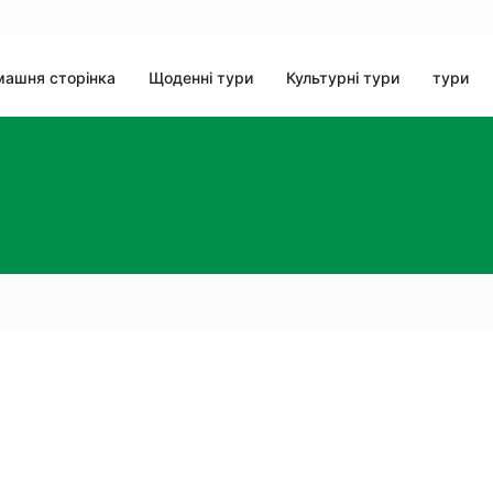
ашня сторінка
Щоденні тури
Культурні тури
тури