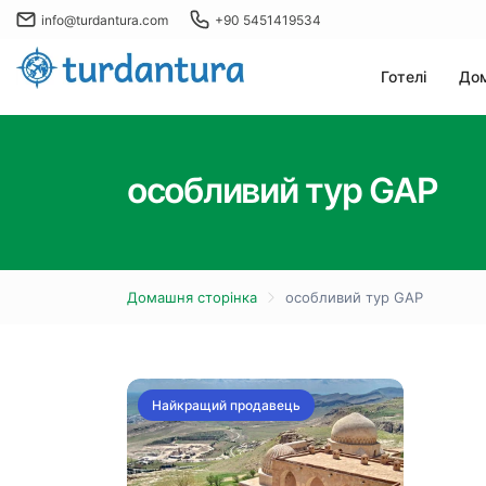
info@turdantura.com
+90 5451419534
Готелі
Дом
особливий тур GAP
Домашня сторінка
особливий тур GAP
Найкращий продавець