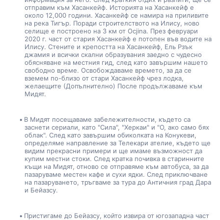
отправим към Хасанкейф. Историята на Хасанкейф е 
около 12,000 години. Хасанкейф се намира на приливите 
на река Тигър. Поради строителството на Илису, ново 
селище е построено на 3 км от Ocjina. През февруари 
2020 г. част от стария Хасанкейф е потопен във водите на 
Илису. Стените и крепостта на Хасанкейф, Ель Рзък 
джамия и всички скални образувания заедно с чудесно 
обясняване на местния гид, след като завършим нашето 
свободно време. Освобождаваме времето, за да се 
вземем по-близо от стари Хасанкейф чрез лодка, 
желаещите (Допълнително) После продължаваме към 
Мидят.
В Мидят посещаваме забележителности, където са 
заснети сериали, като "Сила", "Херкаи" и "О, ако само бях 
облак". След като завършим обиколката на Конукеви, 
определяме направление за Телекари ателие, където ще 
видим прекрасни примери и ще имаме възможност да 
купим местни стоки. След кратка почивка в старинните 
къщи на Мидят, отново се отправяме към автобуса, за да 
пазаруваме местен кафе и сухи ядки. След приключване 
на пазаруването, тръгваме за тура до Античния град Дара 
и Бейазсу.
Пристигаме до Бейазсу, който извира от югозападна част 