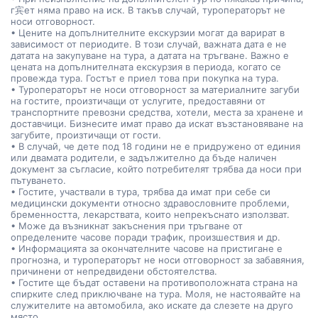
г宾ет няма право на иск. В такъв случай, туроператорът не
носи отговорност.
• Цените на допълнителните екскурзии могат да варират в
зависимост от периодите. В този случай, важната дата е не
датата на закупуване на тура, а датата на тръгване. Важно е
цената на допълнителната екскурзия в периода, когато се
провежда тура. Гостът е приел това при покупка на тура.
• Туроператорът не носи отговорност за материалните загуби
на гостите, произтичащи от услугите, предоставяни от
транспортните превозни средства, хотели, места за хранене и
доставчици. Бизнесите имат право да искат възстановяване на
загубите, произтичащи от гости.
• В случай, че дете под 18 години не е придружено от единия
или двамата родители, е задължително да бъде наличен
документ за съгласие, който потребителят трябва да носи при
пътуването.
• Гостите, участвали в тура, трябва да имат при себе си
медицински документи относно здравословните проблеми,
бременността, лекарствата, които непрекъснато използват.
• Може да възникнат закъснения при тръгване от
определените часове поради трафик, произшествия и др.
• Информацията за окончателните часове на пристигане е
прогнозна, и туроператорът не носи отговорност за забавяния,
причинени от непредвидени обстоятелства.
• Гостите ще бъдат оставени на противоположната страна на
спирките след приключване на тура. Моля, не настоявайте на
служителите на автомобила, ако искате да слезете на друго
място.