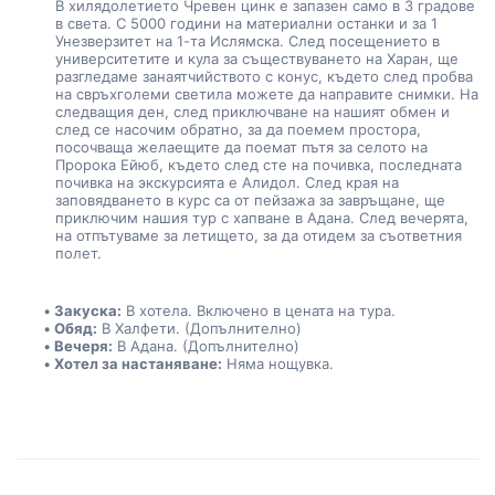
В хилядолетието Чревен цинк е запазен само в 3 градове 
в света. С 5000 години на материални останки и за 1 
Унезверзитет на 1-та Ислямска. След посещението в 
университетите и кула за съществуването на Харан, ще 
разгледаме занаятчийството с конус, където след пробва 
на свръхголеми светила можете да направите снимки. На 
следващия ден, след приключване на нашият обмен и 
след се насочим обратно, за да поемем простора, 
посочваща желаещите да поемат пътя за селото на 
Пророка Ейюб, където след сте на почивка, последната 
почивка на экскурсията е Алидол. След края на 
заповядването в курс ca от пейзажа за завръщане, ще 
приключим нашия тур с хапване в Адана. След вечерята, 
на отпътуваме за летището, за да отидем за съответния 
полет.
Закуска:
 В хотела. Включено в цената на тура.
Обяд:
 В Халфети. (Допълнително)
Вечеря:
 В Адана. (Допълнително)
Хотел за настаняване:
 Няма нощувка.