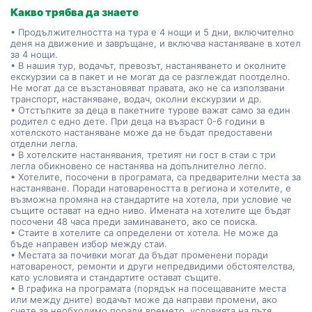
Какво трябва да знаете
• Продължителността на тура е 4 нощи и 5 дни, включително
деня на движение и завръщане, и включва настаняване в хотел
за 4 нощи.
• В нашия тур, водачът, превозът, настаняването и околните
екскурзии са в пакет и не могат да се разглеждат поотделно.
Не могат да се възстановяват правата, ако не са използвани
транспорт, настаняване, водач, околни екскурзии и др.
• Отстъпките за деца в пакетните турове важат само за един
родител с едно дете. При деца на възраст 0-6 години в
хотелското настаняване може да не бъдат предоставени
отделни легла.
• В хотелските настанявания, третият ни гост в стаи с три
легла обикновено се настанява на допълнително легло.
• Хотелите, посочени в програмата, са предварителни места за
настаняване. Поради натовареността в региона и хотелите, е
възможна промяна на стандартите на хотела, при условие че
същите остават на едно ниво. Имената на хотелите ще бъдат
посочени 48 часа преди заминаването, ако се поиска.
• Стаите в хотелите са определени от хотела. Не може да
бъде направен избор между стаи.
• Местата за почивки могат да бъдат променени поради
натовареност, ремонти и други непредвидими обстоятелства,
като условията и стандартите остават същите.
• В графика на програмата (порядък на посещаваните места
или между дните) водачът може да направи промени, ако
счете за необходимо поради времето, условията на пътя,