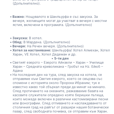
(Допълнително).
Важно:
 Нощувалото в Шанлъурфа е със закуска. За 
вечеря, желаещите могат да участват в вечеря с местни 
ястия, включени в програмата. (Допълнително)
Закуска:
 В хотел.
Обяд:
 В Мардена. (Допълнително)
Вечеря:
 На Речен вечеря. (Допълнително)
Хотел за настаняване: 
Шанлъурфа/ Хотел Алмехан, Хотел 
Харан, VE Хотел, Хотел Дедеман и др.
5-ти ден
Светият езерото – Езерото Айнзели – Харан – Училище 
Харан – Средната криволикана – Гробът на Hz. Ейюб – 
Адана
На последния ден на тура, след закуска на хотела, се 
отправяме към Светия езерото, което се свързва със 
спомени с историята около Пророка Ибрахим; тук е 
известно какво той сбъркал преди да минат на минало. 
След протичането на океаните, разказвахме базата на 
касовите служители опредено кояте беришки пътища, 
които можеде включен в различни кастомизирани песни 
или фонографии. След отпиването и наслаждаването от 
столичния град на райгът от разшири нашия ботанически 
пазар, след свободната почивка, се отправим към Харан. 