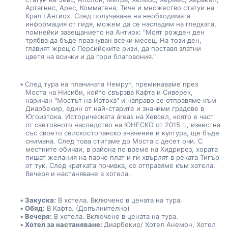
Артагнес, Арес, Коммагена, Тиче и множество статуи на 
Крал I Антиох. След получаване на необходимата 
информация от гидя, можем да се насладим на гледката, 
помнейки завещанието на Антиох: "Моят рожден ден 
трябва да бъде празнуван всеки месец. На този ден, 
главият жрец с Персийските ризи, да поставя златни 
цветя на всички и да гори благовония." 
След тура на планината Немрут, преминаваме през 
Моста на Нисиби, който свързва Кафта и Сиверек, 
наричан "Мостът на Изтока" и направо се отправяме към 
Диарбекир, един от най-старите и значими градове в 
Югоизтока. Историческата áreas на Хевсел, която е част 
от световното наследство на ЮНЕСКО от 2015 г., известна 
със своето селскостопанско значение и култура, ще бъде 
снимана. След това стигаме до Моста с десет очи. С 
местните обичаи, в района по време на Хидрирез, хората 
пишат желания на парче плат и ги хвърлят в реката Тигър 
от тук. След кратката почивка, се отправяме към хотела. 
Вечеря и настаняване в хотела.
Закуска:
 В хотела. Включено в цената на тура.
Обяд:
 В Кафта. (Допълнително)
Вечеря:
 В хотела. Включено в цената на тура.
Хотел за настаняване: 
Диарбекир/ Хотел Анемон, Хотел 