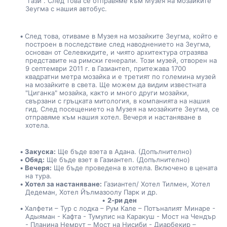
"Гази". След това се отправяме към Музея на мозайките 
Зеугма с нашия автобус.
След това, отиваме в Музея на мозайките Зеугма, който е 
построен в последствие след наводнението на Зеугма, 
основан от Селевкидите, и чиято архитектура отразява 
представите на римски генерали. Този музей, отворен на 
9 септември 2011 г. в Газиантеп, притежава 1700 
квадратни метра мозайка и е третият по големина музей 
на мозайките в света. Ще можем да видим известната 
"Циганка" мозайка, както и много други мозайки, 
свързани с гръцката митология, в компанията на нашия 
гид. След посещението на Музея на мозайките Зеугма, се 
отправяме към нашия хотел. Вечеря и настаняване в 
хотела.
Закуска:
 Ще бъде взета в Адана. (Допълнително)
Обяд:
 Ще бъде взет в Газиантеп. (Допълнително)
Вечеря:
 Ще бъде проведена в хотела. Включено в цената 
на тура.
Хотел за настаняване:
 Газиантеп/ Хотел Тилмен, Хотел 
Дедеман, Хотел Йълмазоолу Парк и др.
2-ри ден
Халфети – Тур с лодка – Рум Кале – Потъналият Минаре - 
Адыяман - Кафта - Тумулис на Каракуш - Мост на Чендър 
- Планина Немрут – Мост на Нисиби - Диарбекир – 