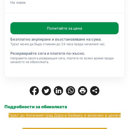
На човек
Попитайте за цена
Безплатно анулиране и възстановяване на сума.
Турът може да бъде отменен до 24 часа преди началния час.
Резервирайте сега и платете по-късно.
Направете своята резервация сега, платете по всяко време преди
началото на обиколката.
Подробности за обиколката
Турът до Античния град Дара и Бейазсу е включен в цената