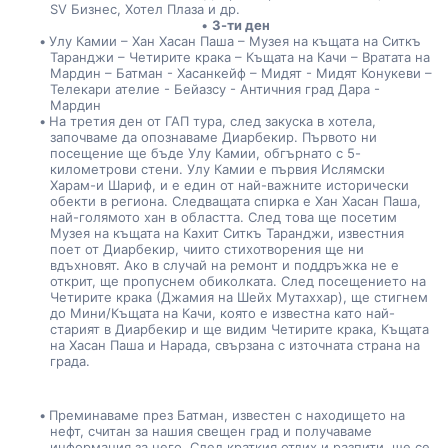
SV Бизнес, Хотел Плаза и др.
3-ти ден
Улу Камии – Хан Хасан Паша – Музея на къщата на Ситкъ 
Таранджи – Четирите крака – Къщата на Качи – Вратата на 
Мардин – Батман - Хасанкейф – Мидят - Мидят Конукеви – 
Телекари ателие - Бейазсу - Античния град Дара - 
Мардин
На третия ден от ГАП тура, след закуска в хотела, 
започваме да опознаваме Диарбекир. Първото ни 
посещение ще бъде Улу Камии, обгърнато с 5-
километрови стени. Улу Камии е първия Ислямски 
Харам-и Шариф, и е един от най-важните исторически 
обекти в региона. Следващата спирка е Хан Хасан Паша, 
най-голямото хан в областта. След това ще посетим 
Музея на къщата на Кахит Ситкъ Таранджи, известния 
поет от Диарбекир, чиито стихотворения ще ни 
вдъхновят. Ако в случай на ремонт и поддръжка не е 
открит, ще пропуснем обиколката. След посещението на 
Четирите крака (Джамия на Шейх Мутаххар), ще стигнем 
до Мини/Къщата на Качи, която е известна като най-
старият в Диарбекир и ще видим Четирите крака, Къщата 
на Хасан Паша и Нарада, свързана с източната страна на 
града.
Преминаваме през Батман, известен с находището на 
нефт, считан за нашия свещен град и получаваме 
информация за него. След краткия отдих и разпити, ще се 