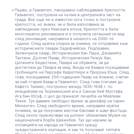
Първо, в Газиантеп, панорамно наблюдаваме Крепостта 
Газиантеп, построена на хълма в централната част на 
града. Все още не е известно кога точно е построена 
крепостта, но знаем, че е била използвана за 
наблюдение през Римската епоха. Крепостта е била 
многократно реновирана и е получила сегашния си вид 
след реновация, направена в началото на 2000-те 
години. След кратка спирка за снимки, се отправяме към 
историческите пазари Седефчийски, Подправки, 
Зеленчуков пазар, Историческия Хан Паша, Джамията 
Тахтани, Дългия Пазар, Историческия Гюмук Хан, 
Цепените Бедестени, Пазара на обувките, за да 
достигнем до Пазара за мед. Входа на базара посещаваме 
гробниците на Пирсефа Хазретлери и Пророка Юша. След 
това, посещаваме 250-годишния Пазар на Алмачи, считан 
за най-стария базар в Газиантеп. След това стигаме до 
Кафето Тахмис, построено между 1635-1638 г. по 
инициатива на Тюркменския ага и Сансак бей Мустафа 
Ага бин Юсуф, с цел да принасят печалба на Мевлеви 
Текке. Тук даваме свободно време за декофир на парен 
Мененгич. След свободното време, направим кратка 
почивка, за да покупаем местни баклави и шам-фъстъци. 
След около приключвам на шопинг обикаляме Музея на 
националната борба Шахинбей. Тук ще научим за 
опозицията на народа на Газиантеп срещу 
чуждестранната окупация, и как те получават титлата 