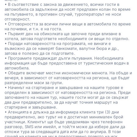
• В съответствие с закона за движението, всички гости в
автомобила са задължени да носят предпазен колан по време
на пътуването, в противен случай, туроператорът не носи
отговорност.
• Отговорността за всички лични вещи в автомобила по време
на почивки, и т.н. е на госта.
• Първият ден на обиколката ще започне преди влизане в
хотела, затова подгответе необходимите си вещи по отделно.
• Поради натовареността на програмата, не винаги е
възможно да се намерят банкомати, валутни бюра и др.,
затова е полезно да се подготвите.
• Програмите предвиждат дълги пътувания. Необходимата
информация ще бъде предоставена от туристическия водач в
автомобила.
• Обедите включват местни икономически менюта. На объде и
вечеря, в зависимост от натовареността на региона, ще бъдат
разпределени маси за групи.
• Начинът на стартиране и завършване на нашите турове е
определен в зависимост от натовареността на региона. Преди
започването на нашия тур, нашите гости могат да се свържат
два дни предварително, за да научат точния маршрут на
стартиране и завършване.
• Агенцията е длъжна да информира клиента три (3) дни
предварително, ако турът не е достигнал минимален брой
участници. Клиентът ще бъде уведомяван чрез телефонен
разговор, SMS или имейл, и той/тя може да избере дали да
отложи тура за следващата дата или да го анулира. В този
случай на клиента не му е предоставено правото на иск.