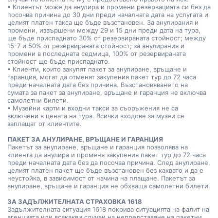
• Клиентът може да анулира и промени резервацията си без да
посочва причина до 30 дни преди началната дата на услугата и
целият платен такса ще бъде възстановен. За анулирания и
промени, извършени между 29 и 15 дни преди дата на тура,
ще бъде приспаднато 30% от резервираната стойност; между
15-7 и 50% от резервираната стойност; за анулирания и
промени в последната седмица, 100% от резервираната
стойност ще бъде приспаднато.
• Клиенти, които закупят пакет за анулиране, връщане и
гаранция, могат да отменят закупения пакет тур до 72 часа
преди началната дата без причина. Възстановяването на
сумата за пакет за анулиране, връщане и гаранция не включва
самолетни билети.
• Музейни карти и входни такси за съоръжения не са
включени в цената на тура. Всички входове за музеи се
заплащат от клиентите.
ПАКЕТ ЗА АНУЛИРАНЕ, ВРЪЩАНЕ И ГАРАНЦИЯ
Пакетът за анулиране, връщане и гаранция позволява на
клиента да анулира и променя закупения пакет тур до 72 часа
преди началната дата без да посочва причина. След анулиране,
целият платен пакет ще бъде възстановен без каквато и да е
неустойка, в зависимост от начина на плащане. Пакетът за
анулиране, връщане и гаранция не обхваща самолетни билети.
ЗА ЗАДЪЛЖИТЕЛНАТА СТРАХОВКА 1618
Задължителната ситуация 1618 покрива ситуацията на фалит на
агенцията или всякакви случаи на непредставяне на пакетни