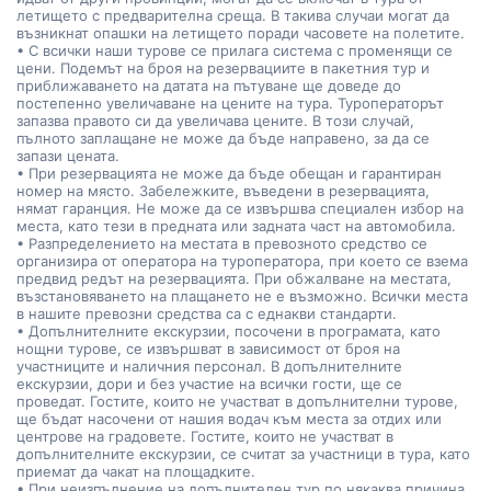
летището с предварителна среща. В такива случаи могат да
възникнат опашки на летището поради часовете на полетите.
• С всички наши турове се прилага система с променящи се
цени. Подемът на броя на резервациите в пакетния тур и
приближаването на датата на пътуване ще доведе до
постепенно увеличаване на цените на тура. Туроператорът
запазва правото си да увеличава цените. В този случай,
пълното заплащане не може да бъде направено, за да се
запази цената.
• При резервацията не може да бъде обещан и гарантиран
номер на място. Забележките, въведени в резервацията,
нямат гаранция. Не може да се извършва специален избор на
места, като тези в предната или задната част на автомобила.
• Разпределението на местата в превозното средство се
организира от оператора на туроператора, при което се взема
предвид редът на резервацията. При обжалване на местата,
възстановяването на плащането не е възможно. Всички места
в нашите превозни средства са с еднакви стандарти.
• Допълнителните екскурзии, посочени в програмата, като
нощни турове, се извършват в зависимост от броя на
участниците и наличния персонал. В допълнителните
екскурзии, дори и без участие на всички гости, ще се
проведат. Гостите, които не участват в допълнителни турове,
ще бъдат насочени от нашия водач към места за отдих или
центрове на градовете. Гостите, които не участват в
допълнителните екскурзии, се считат за участници в тура, като
приемат да чакат на площадките.
• При неизпълнение на допълнителен тур по някаква причина,