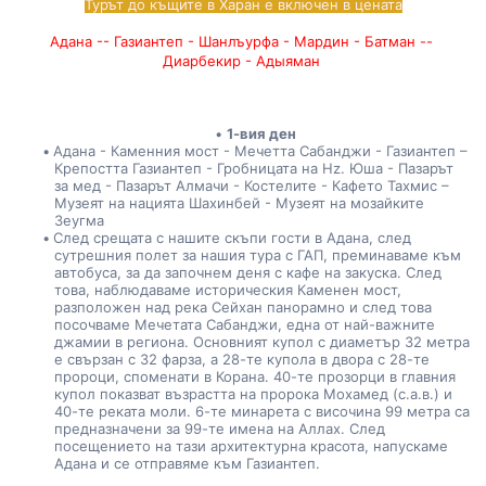
Турът до къщите в Харан е включен в цената
Адана -- Газиантеп - Шанлъурфа - Мардин - Батман -- 
Диарбекир - Адыяман 
1-вия ден
Адана - Каменния мост - Мечетта Сабанджи - Газиантеп – 
Крепостта Газиантеп - Гробницата на Hz. Юша - Пазарът 
за мед - Пазарът Алмачи - Костелите - Кафето Тахмис – 
Музеят на нацията Шахинбей - Музеят на мозайките 
Зеугма
След срещата с нашите скъпи гости в Адана, след 
сутрешния полет за нашия тура с ГАП, преминаваме към 
автобуса, за да започнем деня с кафе на закуска. След 
това, наблюдаваме историческия Каменен мост, 
разположен над река Сейхан панорамно и след това 
посочваме Мечетата Сабанджи, една от най-важните 
джамии в региона. Основният купол с диаметър 32 метра 
е свързан с 32 фарза, а 28-те купола в двора с 28-те 
пророци, споменати в Корана. 40-те прозорци в главния 
купол показват възрастта на пророка Мохамед (с.а.в.) и 
40-те реката моли. 6-те минарета с височина 99 метра са 
предназначени за 99-те имена на Аллах. След 
посещението на тази архитектурна красота, напускаме 
Адана и се отправяме към Газиантеп.