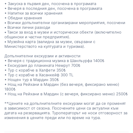
• Закуска в първия ден, посочена в програмата
• Вечеря в последния ден, посочена в програмата
• Напитки за всички хранения
• Обедни хранения
•
Всички допълнителни организирани мероприятия, посочени
•
Всички лични разходи
•
Такси за вход в музеи и исторически обекти (включително
общински и частни предприятия).
•
Музейна карта (валидна за музеи, свързани с
Министерството на културата и туризма).
Допълнителни екскурзии и активности
• Вечеря с традиционна музика в Шанлъурфа 1400₺
• Екскурзия до планината Немрут 700₺
• Тур с корабче в Халфети 350₺
• Тур с корабче в Хасанкейф 300 TL
• Нощен тур в Мардин 350₺
• Нощ на Рейхани в Мардин (без вечеря, фиксирано меню)
1800₺
• Нощ на Рейхани в Мардин (с вечеря, фиксирано меню) 2500₺
**Цените на допълнителните екскурзии могат да се променят
в зависимост от сезона. Посочените цени са актуални към
датата на резервацията. Туроператорът не носи отговорност за
изменения в цените преди или по време на тура.