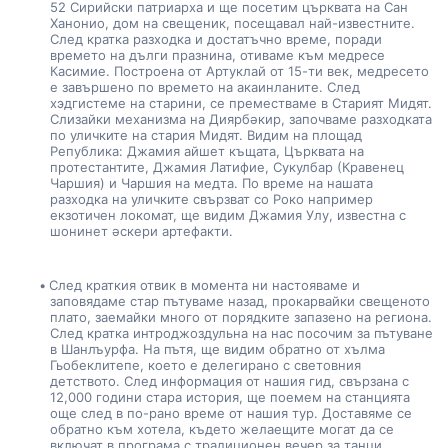
52 Сирийски патриарха и ще посетим църквата на Сан 
Ханонио, дом на свещеник, посещавал най-известните. 
След кратка разходка и достатъчно време, поради 
времето на дълги празнина, отиваме към медресе 
Касимие. Построена от Артуклай от 15-ти век, медресето 
е завършено по времето на акаинланите. След 
хэдгистеме на старини, се преместваме в Старият Мидят. 
Слизайки механизма на Диярбәкир, започваме разходката 
по уличките на стария Мидят. Видим на площад 
Република: Джамия айшет къщата, Църквата на 
протестантите, Джамия Латифие, Сукулбар (Кравенец 
Чаршия) и Чаршия на медта. По време на нашата 
разходка на уличките свързват со Роко например 
екзотичен локомат, ще видим Джамия Улу, известна с 
шонинет әскери артефакти.
След краткия отвик в момента ни настояваме и 
заповядаме стар пътуваме назад, прокарвайки свещеното 
плато, заемайки много от порядките запазено на региона. 
След кратка интроджоздульна на нас посочим за пътуване 
в Шанлъурфа. На пътя, ще видим обратно от хълма 
Гьобеклитепе, което е делегирано с световния 
детството. След информация от нашия гид, свързана с 
12,000 години стара история, ще поемем на станцията 
още след в по-рано време от нашия тур. Доставяме се 
обратно към хотела, където желаещите могат да се 
включат в програма с традиционен вечер за танци. 