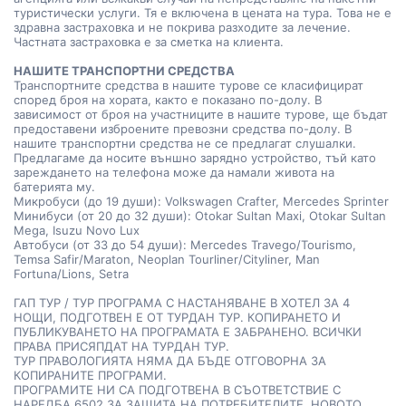
туристически услуги. Тя е включена в цената на тура. Това не е
здравна застраховка и не покрива разходите за лечение.
Частната застраховка е за сметка на клиента.
НАШИТЕ ТРАНСПОРТНИ СРЕДСТВА
Транспортните средства в нашите турове се класифицират
според броя на хората, както е показано по-долу. В
зависимост от броя на участниците в нашите турове, ще бъдат
предоставени изброените превозни средства по-долу. В
нашите транспортни средства не се предлагат слушалки.
Предлагаме да носите външно зарядно устройство, тъй като
зареждането на телефона може да намали живота на
батерията му.
Микробуси (до 19 души): Volkswagen Crafter, Mercedes Sprinter
Минибуси (от 20 до 32 души): Otokar Sultan Maxi, Otokar Sultan
Mega, Isuzu Novo Lux
Автобуси (от 33 до 54 души): Mercedes Travego/Tourismo,
Temsa Safir/Maraton, Neoplan Tourliner/Cityliner, Man
Fortuna/Lions, Setra
ГАП ТУР / ТУР ПРОГРАМА С НАСТАНЯВАНЕ В ХОТЕЛ ЗА 4
НОЩИ, ПОДГОТВЕН Е ОТ ТУРДАН ТУР. КОПИРАНЕТО И
ПУБЛИКУВАНЕТО НА ПРОГРАМАТА Е ЗАБРАНЕНО. ВСИЧКИ
ПРАВА ПРИСЯПДАТ НА ТУРДАН ТУР.
ТУР ПРАВОЛОГИЯТА НЯМА ДА БЪДЕ ОТГОВОРНА ЗА
КОПИРАНИТЕ ПРОГРАМИ.
ПРОГРАМИТЕ НИ СА ПОДГОТВЕНА В СЪОТВЕТСТВИЕ С
НАРЕДБА 6502 ЗА ЗАЩИТА НА ПОТРЕБИТЕЛИТЕ. НОВОТО