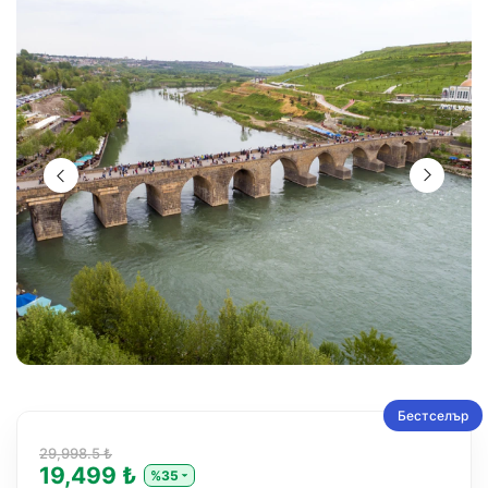
Бестселър
29,998.5 ₺
19,499 ₺
%35