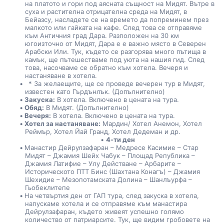
на платото и гори под аясната същност на Мидят. Вътре в 
суха и растителна отрицателна среда на Мидят, в 
Бейазсу, насладете се на времето да попреминем през 
малкото или гайката на кафе. След това се отправяме 
към Античния град Дара. Разположен на 30 км 
югоизточно от Мидят, Дара е е важно място в Северен 
Арабски Или. Тук, където се разгорява много пътища в 
камък, ще пътешестваме под уюта на нашия гид. След 
това, насочваме се обратно към хотела. Вечеря и 
настаняване в хотела.
  * За желаещите, ще се проведе вечерен тур в Мидят, 
известен като Гърдънлък. (Допълнително)
Закуска:
 В хотела. Включено в цената на тура.
Обяд:
 В Мидят. (Допълнително)
Вечеря:
 В хотела. Включено в цената на тура.
Хотел за настаняване:
 Мардин/ Хотел Анемон, Хотел 
Реймър, Хотел Йай Гранд, Хотел Дедеман и др.
4-ти ден
Манастир Дейрулзафаран – Медресе Касимие – Стар 
Мидят – Джамия Шейх Чабук – Площад Република – 
Джамия Латифие – Улу Действане – Арбарите – 
Историческото ПТТ Бинс (Шахтана Конагъ) – Джамия 
Шехидие – Мезопотамската Долина – Шанлъурфа – 
Гьобеклитепе
На четвъртия ден от ГАП тура, след закуска в хотела, 
напускаме хотела и се отправяме към манастира 
Дейрулзафаран, където живеят успешно голямо 
количество от патриарсите. Тук, ще видим гробовете на 