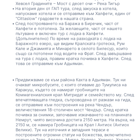
Хевсел Градините – Мост с десет очи – Река Тигър
На втория ден от ГАП тура, след закуска в хотела, 
напускаме хотела и се отправяме към Халфети, един от 
"Cittaslow" градовете в нашата страна.
След построяването на Баража в Биречик, част от 
Халфети е потопена. За желаещите, част от нашето 
пътуване е включен тур с лодка в Халфети. 
(Допълнително) По време на разходката с лодка на 
Баражното езеро, ще видим Кралската гротеска, Рум 
Кале и Джамията и Минарето в селото Билесур, които 
също са потопени под водите на Фрат. След завършване 
на тура с лодка, правим кратка почивка в Халфети. След 
това се отправяме към Адыяман.
Придвижваме се към района Кахта в Адыяман. Тук ни 
очакват микробусите, с които отиваме до Тумулиса на 
Каракуш, където се намират гробниците на 
Коммагениалския крал Митридат и семейството му. След 
впечатляващата гледка, съпроводена от разкази на гида, 
се отправяме към построения на река Чендър, 
величествения 18-столичен мост Чендър. След кратка 
почивка за снимки, започваме изкачването на планината 
Немрут, чиято височина достига 2150 метра. На върха, на 
2150 м, се намира Гробницата на Крал I Антиох (Антиох 
Велики). Тук на източния и западния тераси е 
построените огромни статуи на божества, включително 
статуи на Зевс, Аполон, Митра, Хелиос, Хермес, Херакъл, 