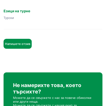
Езици на турне
Турски
Напишете отзив
Не намерихте това, което
търсихте?
Можете да се свържете с нас за повече обиколки
или други неща.
Можете да се свържете с нашия екип за