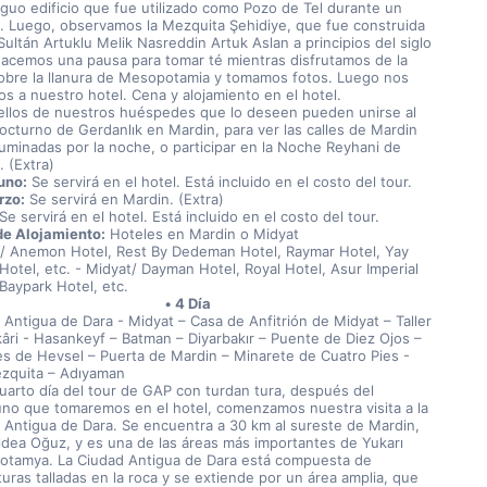
iguo edificio que fue utilizado como Pozo de Tel durante un 
. Luego, observamos la Mezquita Şehidiye, que fue construida 
Sultán Artuklu Melik Nasreddin Artuk Aslan a principios del siglo 
y hacemos una pausa para tomar té mientras disfrutamos de la 
sobre la llanura de Mesopotamia y tomamos fotos. Luego nos 
os a nuestro hotel. Cena y alojamiento en el hotel.
ellos de nuestros huéspedes que lo deseen pueden unirse al 
octurno de Gerdanlık en Mardin, para ver las calles de Mardin 
luminadas por la noche, o participar en la Noche Reyhani de 
. (Extra)
uno:
 Se servirá en el hotel. Está incluido en el costo del tour.
rzo:
 Se servirá en Mardin. (Extra)
 Se servirá en el hotel. Está incluido en el costo del tour.
de Alojamiento:
 Hoteles en Mardin o Midyat
/ Anemon Hotel, Rest By Dedeman Hotel, Raymar Hotel, Yay 
Hotel, etc. - Midyat/ Dayman Hotel, Royal Hotel, Asur Imperial 
 Baypark Hotel, etc.
4 Día
 Antigua de Dara - Midyat – Casa de Anfitrión de Midyat – Taller 
kâri - Hasankeyf – Batman – Diyarbakır – Puente de Diez Ojos – 
es de Hevsel – Puerta de Mardin – Minarete de Cuatro Pies - 
zquita – Adıyaman
cuarto día del tour de GAP con turdan tura, después del 
no que tomaremos en el hotel, comenzamos nuestra visita a la 
 Antigua de Dara. Se encuentra a 30 km al sureste de Mardin, 
aldea Oğuz, y es una de las áreas más importantes de Yukarı 
tamya. La Ciudad Antigua de Dara está compuesta de 
uras talladas en la roca y se extiende por un área amplia, que 