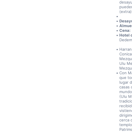
desayu
pueden
(extra)
Desay
Almue
Cena:
Hotel 
Dedema
Harran
Conica
Mezqui
Ulu Me
Mezqui
Con Ma
que tom
lugar 
casas 
mundo.
(Ulu Me
tradic
recibid
vistie
dirigi
cerca d
templos
Patrim