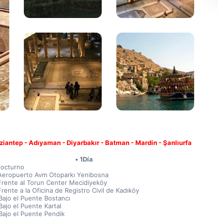
iantep - Adıyaman - Diyarbakır - Batman - Mardin - Şanlıurfa
1Día
Nocturno
Aeropuerto Avm Otoparkı Yenibosna
Frente al Torun Center Mecidiyeköy
rente a la Oficina de Registro Civil de Kadıköy
Bajo el Puente Bostancı
Bajo el Puente Kartal
Bajo el Puente Pendik