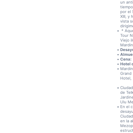
un ant
tiempo
por el 
XIII, 
vista 
dirigim
 * Aqu
Tour N
Viejo i
Mardin
Desay
Almue
Cena:
Hotel 
Mardin
Grand 
Hotel,
Ciudad
de Tel
Jardin
Ulu Me
En el 
desayu
Ciudad
en la 
Mezopo
estruct