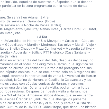
no incluido. Aquellos de nuestros huéspedes que lo deseen 
 participar en la cena programada con la noche de danza 
.
uno:
 Se servirá en Adana. (Extra)
rzo:
 Se servirá en Gaziantep. (Extra)
 Se servirá en la Noche de Danza. (Extra)
de Alojamiento: 
Şanlıurfa/ Alahan Hotel, Harran Hotel, VE Hotel, 
n Hotel, etc.
3 Día
 – Universidad de Harran – Ulu Mezquita – Casas con Cúpulas 
s – Göbeklitepe – Mardin - Medresesi Kasımiye – Mardin Viejo - 
ta de Sheikh Chabuk – Plaza Cumhuriyet – Mezquita Latifiye – 
zquita – Abbaralar – Edificio PTT Histórico (Casa Şahtana) – 
ta Şehidiye
litur en el tercer día del tour del GAP, después del desayuno 
aremos en el hotel, nos dirigimos a Harran, que significa "el 
donde se cruzan los caminos". Harran está protegido con sus 
con cúpulas conicas, que se encuentran solo en 3 regiones del 
 Aquí, tenemos la oportunidad de ver la Universidad de Harran 
zquita), la Colina de Harran, el Castillo, la Caravansary y las 
ionales casas con cúpulas conicas de Harran, y seremos 
os en una de ellas. Durante esta visita, podrán tomar fotos 
ndo ropa regional. Después de nuestra visita a Harran, nos 
mos a Göbeklitepe. Arribamos aGöbeklitepe, que se encuentra 
e la aldea Örencik en Şanlıurfa, que alberga los primeros 
 de civilización en Anatolia y el mundo, y está en la lista del 
onio Cultural de la UNESCO. Göbeklitepe, que tiene una historia 