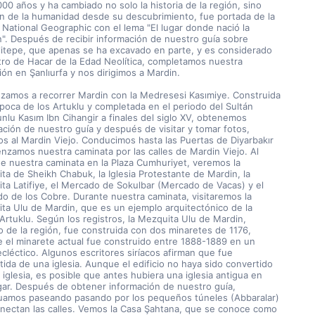
00 años y ha cambiado no solo la historia de la región, sino 
n de la humanidad desde su descubrimiento, fue portada de la 
 National Geographic con el lema "El lugar donde nació la 
ón". Después de recibir información de nuestro guía sobre 
itepe, que apenas se ha excavado en parte, y es considerado 
tro de Hacar de la Edad Neolítica, completamos nuestra 
ón en Şanlıurfa y nos dirigimos a Mardin.  
amos a recorrer Mardin con la Medresesi Kasımiye. Construida 
época de los Artuklu y completada en el periodo del Sultán 
nlu Kasım Ibn Cihangir a finales del siglo XV, obtenemos 
ación de nuestro guía y después de visitar y tomar fotos, 
s al Mardin Viejo. Conducimos hasta las Puertas de Diyarbakır 
nzamos nuestra caminata por las calles de Mardin Viejo. Al 
 de nuestra caminata en la Plaza Cumhuriyet, veremos la 
ta de Sheikh Chabuk, la Iglesia Protestante de Mardin, la 
ta Latifiye, el Mercado de Sokulbar (Mercado de Vacas) y el 
o de los Cobre. Durante nuestra caminata, visitaremos la 
ta Ulu de Mardin, que es un ejemplo arquitectónico de la 
Artuklu. Según los registros, la Mezquita Ulu de Mardin, 
o de la región, fue construida con dos minaretes de 1176, 
 el minarete actual fue construido entre 1888-1889 en un 
ecléctico. Algunos escritores siríacos afirman que fue 
ida de una iglesia. Aunque el edificio no haya sido convertido 
iglesia, es posible que antes hubiera una iglesia antigua en 
gar. Después de obtener información de nuestro guía, 
uamos paseando pasando por los pequeños túneles (Abbaralar) 
nectan las calles. Vemos la Casa Şahtana, que se conoce como 