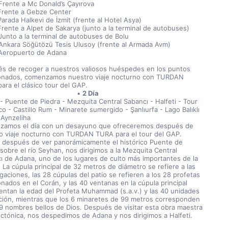
Frente a Mc Donald’s Çayırova
Frente a Gebze Center
Parada Halkevi de İzmit (frente al Hotel Asya)
Frente a Alpet de Sakarya (junto a la terminal de autobuses)
Junto a la terminal de autobuses de Bolu
Ankara Söğütözü Tesis Ulusoy (frente al Armada Avm)
Aeropuerto de Adana
s de recoger a nuestros valiosos huéspedes en los puntos 
nados, comenzamos nuestro viaje nocturno con TURDAN 
ara el clásico tour del GAP.
2 Día
- Puente de Piedra - Mezquita Central Sabancı - Halfeti - Tour 
o - Castillo Rum - Minarete sumergido - Şanlıurfa - Lago Balıklı 
 Aynzeliha
amos el día con un desayuno que ofreceremos después de 
o viaje nocturno con TURDAN TURA para el tour del GAP. 
 después de ver panorámicamente el histórico Puente de 
sobre el río Seyhan, nos dirigimos a la Mezquita Central 
ı de Adana, uno de los lugares de culto más importantes de la 
 La cúpula principal de 32 metros de diámetro se refiere a las 
gaciones, las 28 cúpulas del patio se refieren a los 28 profetas 
nados en el Corán, y las 40 ventanas en la cúpula principal 
entan la edad del Profeta Muhammad (s.a.v.) y las 40 unidades 
ción, mientras que los 6 minaretes de 99 metros corresponden 
99 nombres bellos de Dios. Después de visitar esta obra maestra 
ectónica, nos despedimos de Adana y nos dirigimos a Halfeti.