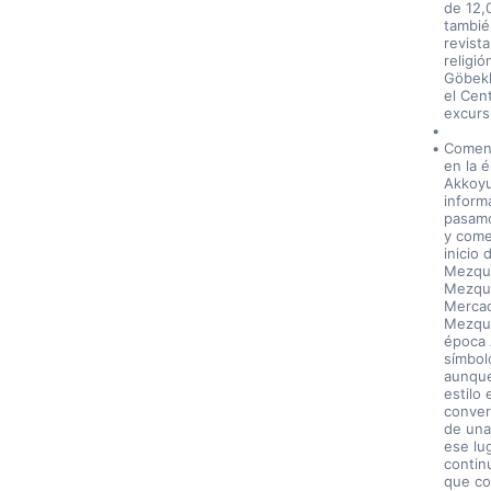
de 12,0
tambié
revista
religi
Göbekl
el Cen
excursi
Comenz
en la 
Akkoyu
inform
pasamo
y come
inicio
Mezqui
Mezqui
Mercad
Mezqui
época 
símbol
aunque
estilo 
convert
de una 
ese lu
contin
que co