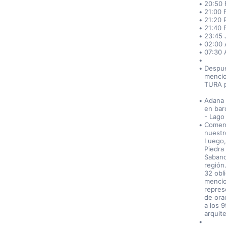
20:50 
21:00 
21:20 
21:40 
23:45 
02:00 
07:30 
Despué
mencio
TURA p
Adana 
en barc
- Lago
Comenz
nuestr
Luego,
Piedra 
Sabanc
región.
32 obli
mencio
repres
de ora
a los 
arquit