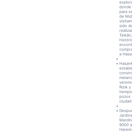
explor
donde 
para se
de Mid
visita
sido d
realiz
Telkâr
histór
encont
compra
a Hasa
Hasank
establ
constru
melanc
veremo
Rızık 
tiempo
pozos d
ciudad
Despué
Jardin
Mardin 
9000 a
Harem-i