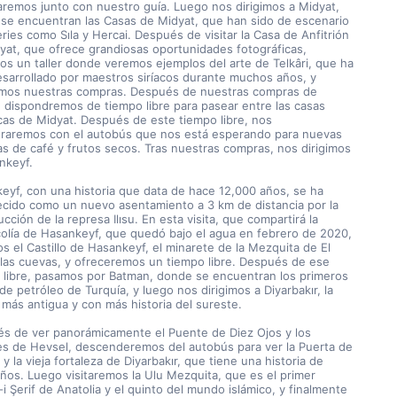
aremos junto con nuestro guía. Luego nos dirigimos a Midyat, 
se encuentran las Casas de Midyat, que han sido de escenario 
ries como Sıla y Hercai. Después de visitar la Casa de Anfitrión 
yat, que ofrece grandiosas oportunidades fotográficas, 
mos un taller donde veremos ejemplos del arte de Telkâri, que ha 
esarrollado por maestros siríacos durante muchos años, y 
amos nuestras compras. Después de nuestras compras de 
i, dispondremos de tiempo libre para pasear entre las casas 
icas de Midyat. Después de este tiempo libre, nos 
raremos con el autobús que nos está esperando para nuevas 
s de café y frutos secos. Tras nuestras compras, nos dirigimos 
nkeyf.
eyf, con una historia que data de hace 12,000 años, se ha 
ecido como un nuevo asentamiento a 3 km de distancia por la 
cción de la represa Ilısu. En esta visita, que compartirá la 
olía de Hasankeyf, que quedó bajo el agua en febrero de 2020, 
s el Castillo de Hasankeyf, el minarete de la Mezquita de El 
y las cuevas, y ofreceremos un tiempo libre. Después de ese 
 libre, pasamos por Batman, donde se encuentran los primeros 
e petróleo de Turquía, y luego nos dirigimos a Diyarbakır, la 
 más antigua y con más historia del sureste.
s de ver panorámicamente el Puente de Diez Ojos y los 
es de Hevsel, descenderemos del autobús para ver la Puerta de 
y la vieja fortaleza de Diyarbakır, que tiene una historia de 
ños. Luego visitaremos la Ulu Mezquita, que es el primer 
 Şerif de Anatolia y el quinto del mundo islámico, y finalmente 