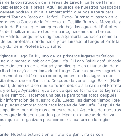
 de la construcción de la Presa de Birecik, parte de Halfeti 
bajo el lago de la presa. Aquí, aquellos de nuestros huéspedes 
 deseen podrán subir a la embarcación que nos espera para 
ar el Tour en Barco de Halfeti. (Extra) Durante el paseo en la 
veremos la Cueva de la Princesa, el Castillo Rum y la Mezquita y 
arete de Bilesur, que han quedado bajo las aguas del Éufrates. 
s de finalizar nuestro tour en barco, hacemos una breves 
n Halfeti. Luego, nos dirigimos a Şanlıurfa, conocida como la 
 de los profetas, donde nació y fue lanzado al fuego el Profeta 
m, y donde el Profeta Eyüp sufrió.
igimos al Lago Balıklı, uno de los primeros lugares turísticos 
ne a la mente al hablar de Şanlıurfa. El Lago Balıklı está ubicado 
este del centro de la ciudad y se dice que es el lugar donde el 
a Ibrahim cayó al ser lanzado al fuego. Con sus peces sagrados 
monumentos históricos alrededor, es uno de los lugares que 
itantes atrae en Şanlıurfa. Después de ver el Lago Balıklı (Halil-
man), donde se dice que se formó debido a la caída del Profeta 
, y el Lago Aynzeliha, que se dice que se formó de las lágrimas 
hija de Nimrod, Hacemos una pausa para tomar fotos después 
ibir información de nuestro guía. Luego, les damos tiempo libre 
ue puedan comprar productos locales de Şanlıurfa. Después de 
iempo libre, nos dirigimos a nuestro hotel. Aquellos de nuestros 
des que lo deseen pueden participar en la noche de danza 
onal que se organizará para conocer la cultura de la región 
.
ante:
 Nuestra estancia en el hotel de Şanlıurfa es con 