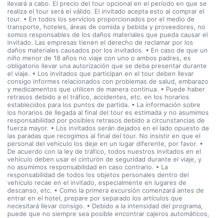
llevará a cabo. El precio del tour opcional en el período en que se
realiza el tour será el válido. El invitado acepta esto al comprar el
tour. • En todos los servicios proporcionados por el medio de
transporte, hoteles, áreas de comida y bebida y proveedores, no
somos responsables de los daños materiales que pueda causar el
invitado. Las empresas tienen el derecho de reclamar por los
daños materiales causados por los invitados. • En caso de que un
niño menor de 18 años no viaje con uno o ambos padres, es
obligatorio llevar una autorización que se deba presentar durante
el viaje. • Los invitados que participan en el tour deben llevar
consigo informes relacionados con problemas de salud, embarazo
y medicamentos que utilicen de manera continua. • Puede haber
retrasos debido a el tráfico, accidentes, etc. en los horarios
establecidos para los puntos de partida. • La información sobre
los horarios de llegada al final del tour es estimada y no asumimos
responsabilidad por posibles retrasos debido a circunstancias de
fuerza mayor. • Los invitados serán dejados en el lado opuesto de
las paradas que recogimos al final del tour. No insistir en que el
personal del vehículo los deje en un lugar diferente, por favor. •
De acuerdo con la ley de tráfico, todos nuestros invitados en el
vehículo deben usar el cinturón de seguridad durante el viaje, y
no asumimos responsabilidad en caso contrario. • La
responsabilidad de todos los objetos personales dentro del
vehículo recae en el invitado, especialmente en lugares de
descanso, etc. • Como la primera excursión comenzará antes de
entrar en el hotel, prepare por separado los artículos que
necesitará llevar consigo. • Debido a la intensidad del programa,
puede que no siempre sea posible encontrar cajeros automáticos,