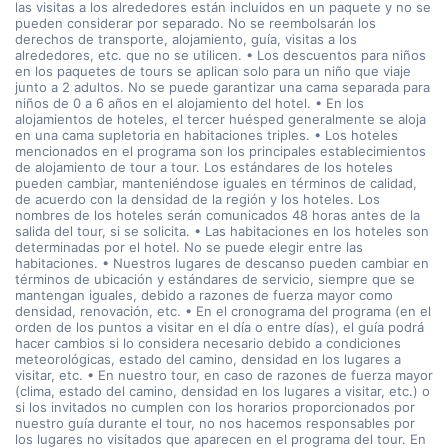
las visitas a los alrededores están incluidos en un paquete y no se
pueden considerar por separado. No se reembolsarán los
derechos de transporte, alojamiento, guía, visitas a los
alrededores, etc. que no se utilicen. • Los descuentos para niños
en los paquetes de tours se aplican solo para un niño que viaje
junto a 2 adultos. No se puede garantizar una cama separada para
niños de 0 a 6 años en el alojamiento del hotel. • En los
alojamientos de hoteles, el tercer huésped generalmente se aloja
en una cama supletoria en habitaciones triples. • Los hoteles
mencionados en el programa son los principales establecimientos
de alojamiento de tour a tour. Los estándares de los hoteles
pueden cambiar, manteniéndose iguales en términos de calidad,
de acuerdo con la densidad de la región y los hoteles. Los
nombres de los hoteles serán comunicados 48 horas antes de la
salida del tour, si se solicita. • Las habitaciones en los hoteles son
determinadas por el hotel. No se puede elegir entre las
habitaciones. • Nuestros lugares de descanso pueden cambiar en
términos de ubicación y estándares de servicio, siempre que se
mantengan iguales, debido a razones de fuerza mayor como
densidad, renovación, etc. • En el cronograma del programa (en el
orden de los puntos a visitar en el día o entre días), el guía podrá
hacer cambios si lo considera necesario debido a condiciones
meteorológicas, estado del camino, densidad en los lugares a
visitar, etc. • En nuestro tour, en caso de razones de fuerza mayor
(clima, estado del camino, densidad en los lugares a visitar, etc.) o
si los invitados no cumplen con los horarios proporcionados por
nuestro guía durante el tour, no nos hacemos responsables por
los lugares no visitados que aparecen en el programa del tour. En