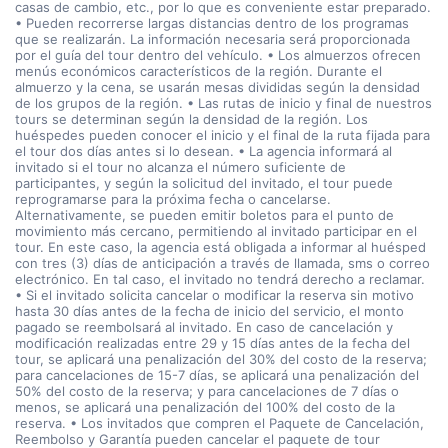
casas de cambio, etc., por lo que es conveniente estar preparado.
• Pueden recorrerse largas distancias dentro de los programas
que se realizarán. La información necesaria será proporcionada
por el guía del tour dentro del vehículo. • Los almuerzos ofrecen
menús económicos característicos de la región. Durante el
almuerzo y la cena, se usarán mesas divididas según la densidad
de los grupos de la región. • Las rutas de inicio y final de nuestros
tours se determinan según la densidad de la región. Los
huéspedes pueden conocer el inicio y el final de la ruta fijada para
el tour dos días antes si lo desean. • La agencia informará al
invitado si el tour no alcanza el número suficiente de
participantes, y según la solicitud del invitado, el tour puede
reprogramarse para la próxima fecha o cancelarse.
Alternativamente, se pueden emitir boletos para el punto de
movimiento más cercano, permitiendo al invitado participar en el
tour. En este caso, la agencia está obligada a informar al huésped
con tres (3) días de anticipación a través de llamada, sms o correo
electrónico. En tal caso, el invitado no tendrá derecho a reclamar.
• Si el invitado solicita cancelar o modificar la reserva sin motivo
hasta 30 días antes de la fecha de inicio del servicio, el monto
pagado se reembolsará al invitado. En caso de cancelación y
modificación realizadas entre 29 y 15 días antes de la fecha del
tour, se aplicará una penalización del 30% del costo de la reserva;
para cancelaciones de 15-7 días, se aplicará una penalización del
50% del costo de la reserva; y para cancelaciones de 7 días o
menos, se aplicará una penalización del 100% del costo de la
reserva. • Los invitados que compren el Paquete de Cancelación,
Reembolso y Garantía pueden cancelar el paquete de tour