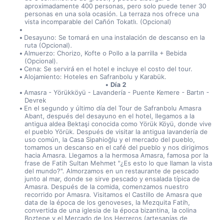
aproximadamente 400 personas, pero solo puede tener 30 
personas en una sola ocasión. La terraza nos ofrece una 
vista incomparable del Cañón Tokatlı. (Opcional)
Desayuno: Se tomará en una instalación de descanso en la 
ruta (Opcional).
Almuerzo: Chorizo, Kofte o Pollo a la parrilla + Bebida 
(Opcional).
Cena: Se servirá en el hotel e incluye el costo del tour.
Alojamiento: Hoteles en Safranbolu y Karabük.
Día 2
Amasra - Yörükköyü - Lavandería - Puente Kemere - Bartın - 
Devrek
En el segundo y último día del Tour de Safranbolu Amasra 
Abant, después del desayuno en el hotel, llegamos a la 
antigua aldea Bektaşi conocida como Yörük Köyü, donde vive 
el pueblo Yörük. Después de visitar la antigua lavandería de 
uso común, la Casa Sipahioğlu y el mercado del pueblo, 
tomamos un descanso en el café del pueblo y nos dirigimos 
hacia Amasra. Llegamos a la hermosa Amasra, famosa por la 
frase de Fatih Sultan Mehmet "¿Es esto lo que llaman la vista 
del mundo?". Almorzamos en un restaurante de pescado 
junto al mar, donde se sirve pescado y ensalada típica de 
Amasra. Después de la comida, comenzamos nuestro 
recorrido por Amasra. Visitamos el Castillo de Amasra que 
data de la época de los genoveses, la Mezquita Fatih, 
convertida de una iglesia de la época bizantina, la colina 
Boztepe y el Mercado de los Herreros (artesanías de 