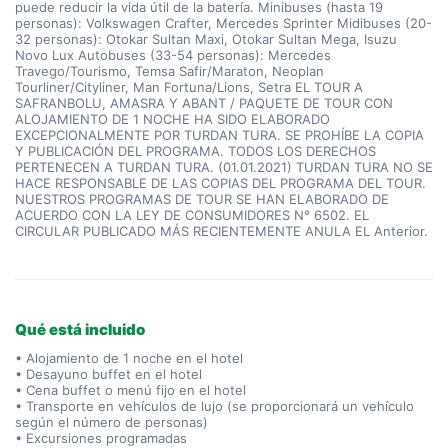
puede reducir la vida útil de la batería. Minibuses (hasta 19
personas): Volkswagen Crafter, Mercedes Sprinter Midibuses (20-
32 personas): Otokar Sultan Maxi, Otokar Sultan Mega, Isuzu
Novo Lux Autobuses (33-54 personas): Mercedes
Travego/Tourismo, Temsa Safir/Maraton, Neoplan
Tourliner/Cityliner, Man Fortuna/Lions, Setra EL TOUR A
SAFRANBOLU, AMASRA Y ABANT / PAQUETE DE TOUR CON
ALOJAMIENTO DE 1 NOCHE HA SIDO ELABORADO
EXCEPCIONALMENTE POR TURDAN TURA. SE PROHÍBE LA COPIA
Y PUBLICACIÓN DEL PROGRAMA. TODOS LOS DERECHOS
PERTENECEN A TURDAN TURA. (01.01.2021) TURDAN TURA NO SE
HACE RESPONSABLE DE LAS COPIAS DEL PROGRAMA DEL TOUR.
NUESTROS PROGRAMAS DE TOUR SE HAN ELABORADO DE
ACUERDO CON LA LEY DE CONSUMIDORES N° 6502. EL
CIRCULAR PUBLICADO MÁS RECIENTEMENTE ANULA EL Anterior.
Qué está incluido
• Alojamiento de 1 noche en el hotel
• Desayuno buffet en el hotel
• Cena buffet o menú fijo en el hotel
• Transporte en vehículos de lujo (se proporcionará un vehículo
según el número de personas)
• Excursiones programadas