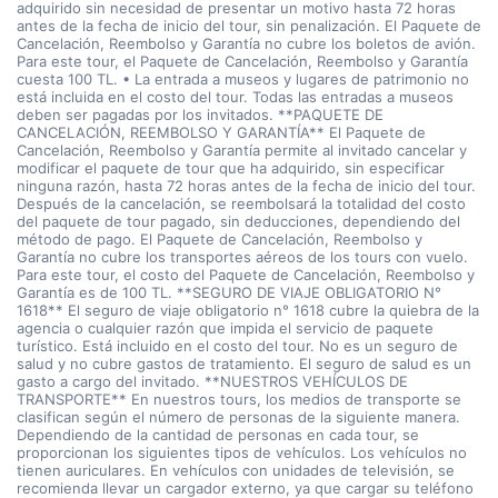
adquirido sin necesidad de presentar un motivo hasta 72 horas
antes de la fecha de inicio del tour, sin penalización. El Paquete de
Cancelación, Reembolso y Garantía no cubre los boletos de avión.
Para este tour, el Paquete de Cancelación, Reembolso y Garantía
cuesta 100 TL. • La entrada a museos y lugares de patrimonio no
está incluida en el costo del tour. Todas las entradas a museos
deben ser pagadas por los invitados. **PAQUETE DE
CANCELACIÓN, REEMBOLSO Y GARANTÍA** El Paquete de
Cancelación, Reembolso y Garantía permite al invitado cancelar y
modificar el paquete de tour que ha adquirido, sin especificar
ninguna razón, hasta 72 horas antes de la fecha de inicio del tour.
Después de la cancelación, se reembolsará la totalidad del costo
del paquete de tour pagado, sin deducciones, dependiendo del
método de pago. El Paquete de Cancelación, Reembolso y
Garantía no cubre los transportes aéreos de los tours con vuelo.
Para este tour, el costo del Paquete de Cancelación, Reembolso y
Garantía es de 100 TL. **SEGURO DE VIAJE OBLIGATORIO N°
1618** El seguro de viaje obligatorio n° 1618 cubre la quiebra de la
agencia o cualquier razón que impida el servicio de paquete
turístico. Está incluido en el costo del tour. No es un seguro de
salud y no cubre gastos de tratamiento. El seguro de salud es un
gasto a cargo del invitado. **NUESTROS VEHÍCULOS DE
TRANSPORTE** En nuestros tours, los medios de transporte se
clasifican según el número de personas de la siguiente manera.
Dependiendo de la cantidad de personas en cada tour, se
proporcionan los siguientes tipos de vehículos. Los vehículos no
tienen auriculares. En vehículos con unidades de televisión, se
recomienda llevar un cargador externo, ya que cargar su teléfono