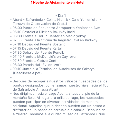
1 Noche de Alojamiento en Hotel
Día 1
Abant - Safranbolu - Colina Hıdırlık - Calle Yemeniciler - 
Terraza de Observación de Cristal
06:00 Punto de Encuentro Aeropuerto Yenibosna Avm
06:10 Pastelería Dilek en Bakırköy İncirli
06:30 Frente al Torun Center en Mecidiyeköy
07:00 Frente a la Oficina de Registro Civil en Kadıköy
07:10 Debajo del Puente Bostancı
07:15 Debajo del Puente Kartal
07:30 Debajo del Puente Pendik
07:40 Frente a McDonald's en Çayırova
07:50 Frente a Gebze Center
08:30 Parada Halk Evi en İzmit
09:10 Junto a la Terminal de Autobuses de Sakarya 
(Gasolinera Alpet)
Después de recoger a nuestros valiosos huéspedes de los 
puntos designados, comenzamos nuestro viaje hacia el Tour 
de Safranbolu Amasra Abant.
Nos dirigimos hacia el Lago Abant, situado al pie de la 
montaña Bolu. Al llegar a la orilla del lago, los huéspedes 
pueden participar en diversas actividades de manera 
adicional. Aquellos que lo deseen pueden dar un paseo o 
disfrutar de un paseo en carruaje o a caballo. Después del 
almuerzo, llegamos a la ciudad museo de Safranbolu, que 