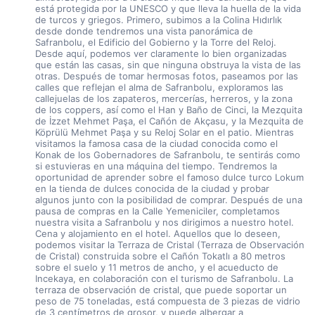
está protegida por la UNESCO y que lleva la huella de la vida 
de turcos y griegos. Primero, subimos a la Colina Hıdırlık 
desde donde tendremos una vista panorámica de 
Safranbolu, el Edificio del Gobierno y la Torre del Reloj. 
Desde aquí, podemos ver claramente lo bien organizadas 
que están las casas, sin que ninguna obstruya la vista de las 
otras. Después de tomar hermosas fotos, paseamos por las 
calles que reflejan el alma de Safranbolu, exploramos las 
callejuelas de los zapateros, mercerías, herreros, y la zona 
de los coppers, así como el Han y Baño de Cinci, la Mezquita 
de İzzet Mehmet Paşa, el Cañón de Akçasu, y la Mezquita de 
Köprülü Mehmet Paşa y su Reloj Solar en el patio. Mientras 
visitamos la famosa casa de la ciudad conocida como el 
Konak de los Gobernadores de Safranbolu, te sentirás como 
si estuvieras en una máquina del tiempo. Tendremos la 
oportunidad de aprender sobre el famoso dulce turco Lokum 
en la tienda de dulces conocida de la ciudad y probar 
algunos junto con la posibilidad de comprar. Después de una 
pausa de compras en la Calle Yemeniciler, completamos 
nuestra visita a Safranbolu y nos dirigimos a nuestro hotel. 
Cena y alojamiento en el hotel. Aquellos que lo deseen, 
podemos visitar la Terraza de Cristal (Terraza de Observación 
de Cristal) construida sobre el Cañón Tokatlı a 80 metros 
sobre el suelo y 11 metros de ancho, y el acueducto de 
Incekaya, en colaboración con el turismo de Safranbolu. La 
terraza de observación de cristal, que puede soportar un 
peso de 75 toneladas, está compuesta de 3 piezas de vidrio 
de 3 centímetros de grosor, y puede albergar a 