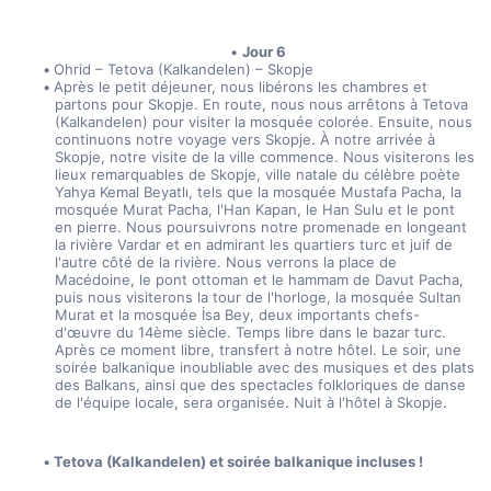
Jour 6
Ohrid – Tetova (Kalkandelen) – Skopje
Après le petit déjeuner, nous libérons les chambres et 
partons pour Skopje. En route, nous nous arrêtons à Tetova 
(Kalkandelen) pour visiter la mosquée colorée. Ensuite, nous 
continuons notre voyage vers Skopje. À notre arrivée à 
Skopje, notre visite de la ville commence. Nous visiterons les 
lieux remarquables de Skopje, ville natale du célèbre poète 
Yahya Kemal Beyatlı, tels que la mosquée Mustafa Pacha, la 
mosquée Murat Pacha, l'Han Kapan, le Han Sulu et le pont 
en pierre. Nous poursuivrons notre promenade en longeant 
la rivière Vardar et en admirant les quartiers turc et juif de 
l'autre côté de la rivière. Nous verrons la place de 
Macédoine, le pont ottoman et le hammam de Davut Pacha, 
puis nous visiterons la tour de l'horloge, la mosquée Sultan 
Murat et la mosquée İsa Bey, deux importants chefs-
d'œuvre du 14ème siècle. Temps libre dans le bazar turc. 
Après ce moment libre, transfert à notre hôtel. Le soir, une 
soirée balkanique inoubliable avec des musiques et des plats 
des Balkans, ainsi que des spectacles folkloriques de danse 
de l'équipe locale, sera organisée. Nuit à l'hôtel à Skopje.
Tetova (Kalkandelen) et soirée balkanique incluses !