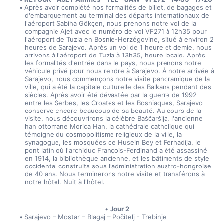
Après avoir complété nos formalités de billet, de bagages et 
d'embarquement au terminal des départs internationaux de 
l'aéroport Sabiha Gökçen, nous prenons notre vol de la 
compagnie Ajet avec le numéro de vol VF271 à 12h35 pour 
l'aéroport de Tuzla en Bosnie-Herzégovine, situé à environ 2 
heures de Sarajevo. Après un vol de 1 heure et demie, nous 
arrivons à l'aéroport de Tuzla à 13h35, heure locale. Après 
les formalités d'entrée dans le pays, nous prenons notre 
véhicule privé pour nous rendre à Sarajevo. À notre arrivée à 
Sarajevo, nous commençons notre visite panoramique de la 
ville, qui a été la capitale culturelle des Balkans pendant des 
siècles. Après avoir été dévastée par la guerre de 1992 
entre les Serbes, les Croates et les Bosniaques, Sarajevo 
conserve encore beaucoup de sa beauté. Au cours de la 
visite, nous découvrirons la célèbre Baščaršija, l'ancienne 
han ottomane Morica Han, la cathédrale catholique qui 
témoigne du cosmopolitisme religieux de la ville, la 
synagogue, les mosquées de Husein Bey et Ferhadija, le 
pont latin où l'archiduc François-Ferdinand a été assassiné 
en 1914, la bibliothèque ancienne, et les bâtiments de style 
occidental construits sous l'administration austro-hongroise 
de 40 ans. Nous terminerons notre visite et transférons à 
notre hôtel. Nuit à l'hôtel.
Jour 2
Sarajevo – Mostar – Blagaj – Počitelj - Trebinje