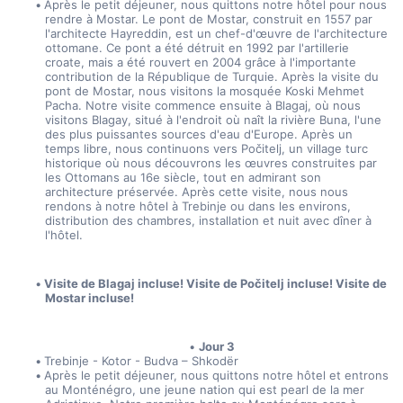
Après le petit déjeuner, nous quittons notre hôtel pour nous 
rendre à Mostar. Le pont de Mostar, construit en 1557 par 
l'architecte Hayreddin, est un chef-d'œuvre de l'architecture 
ottomane. Ce pont a été détruit en 1992 par l'artillerie 
croate, mais a été rouvert en 2004 grâce à l'importante 
contribution de la République de Turquie. Après la visite du 
pont de Mostar, nous visitons la mosquée Koski Mehmet 
Pacha. Notre visite commence ensuite à Blagaj, où nous 
visitons Blagay, situé à l'endroit où naît la rivière Buna, l'une 
des plus puissantes sources d'eau d'Europe. Après un 
temps libre, nous continuons vers Počitelj, un village turc 
historique où nous découvrons les œuvres construites par 
les Ottomans au 16e siècle, tout en admirant son 
architecture préservée. Après cette visite, nous nous 
rendons à notre hôtel à Trebinje ou dans les environs, 
distribution des chambres, installation et nuit avec dîner à 
l'hôtel.
Visite de Blagaj incluse! Visite de Počitelj incluse! Visite de 
Mostar incluse!
Jour 3
Trebinje - Kotor - Budva – Shkodër
Après le petit déjeuner, nous quittons notre hôtel et entrons 
au Monténégro, une jeune nation qui est pearl de la mer 