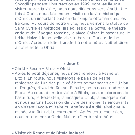
Shkodër pendant l'insurrection en 1999, sont les lieux à 
visiter. Après la visite, nous nous dirigeons vers Ohrid. Une 
fois à Ohrid, nous faisons une visite de la ville historique 
d'Ohrid, un important bastion de l'Empire ottoman dans les 
Balkans. Au cours de notre visite, nous verrons la statue de 
Saint Cyrille et Méthode, les églises d'Haï Sofya, le théâtre 
antique de l'époque romaine, la place Chinar, le bazar turc, le 
tekke Halveti, la nouvelle ville, le bazar d'Ohrid et le lac 
d'Ohrid. Après la visite, transfert à notre hôtel. Nuit et dîner 
à notre hôtel à Ohrid.
Jour 5
Ohrid - Resne - Bitola – Ohrid
Après le petit déjeuner, nous nous rendons à Resne et 
Bitola. En route, nous visiterons le palais de Resne, 
résidence de l'un des plus célèbres personnages de l'Union 
et Progrès, Niyazi de Resne. Ensuite, nous nous rendrons à 
Bitola. Au cours de notre visite à Bitola, nous explorerons le 
bazar turc, le Bedesten, la mosquée Ishak, la mosquée Yeni 
et nous aurons l'occasion de vivre des moments émouvants 
en visitant l'école militaire où Atatürk a étudié, ainsi que le 
musée Atatürk (visite extérieure). Après cette excursion, 
nous retournons à Ohrid. Nuit et dîner à notre hôtel.
Visite de Resne et de Bitola incluse!