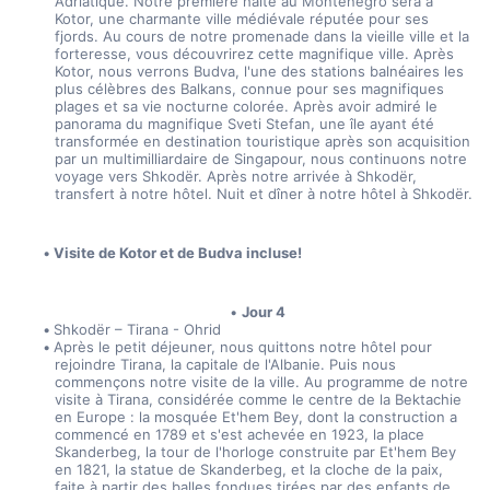
Adriatique. Notre première halte au Monténégro sera à 
Kotor, une charmante ville médiévale réputée pour ses 
fjords. Au cours de notre promenade dans la vieille ville et la 
forteresse, vous découvrirez cette magnifique ville. Après 
Kotor, nous verrons Budva, l'une des stations balnéaires les 
plus célèbres des Balkans, connue pour ses magnifiques 
plages et sa vie nocturne colorée. Après avoir admiré le 
panorama du magnifique Sveti Stefan, une île ayant été 
transformée en destination touristique après son acquisition 
par un multimilliardaire de Singapour, nous continuons notre 
voyage vers Shkodër. Après notre arrivée à Shkodër, 
transfert à notre hôtel. Nuit et dîner à notre hôtel à Shkodër.
Visite de Kotor et de Budva incluse!
Jour 4
Shkodër – Tirana - Ohrid
Après le petit déjeuner, nous quittons notre hôtel pour 
rejoindre Tirana, la capitale de l'Albanie. Puis nous 
commençons notre visite de la ville. Au programme de notre 
visite à Tirana, considérée comme le centre de la Bektachie 
en Europe : la mosquée Et'hem Bey, dont la construction a 
commencé en 1789 et s'est achevée en 1923, la place 
Skanderbeg, la tour de l'horloge construite par Et'hem Bey 
en 1821, la statue de Skanderbeg, et la cloche de la paix, 
faite à partir des balles fondues tirées par des enfants de 