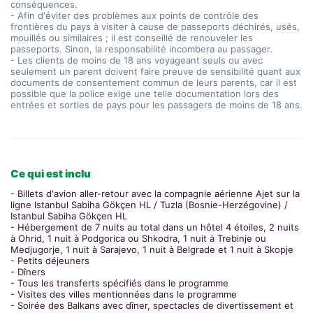
conséquences.
- Afin d'éviter des problèmes aux points de contrôle des
frontières du pays à visiter à cause de passeports déchirés, usés,
mouillés ou similaires ; il est conseillé de renouveler les
passeports. Sinon, la responsabilité incombera au passager.
- Les clients de moins de 18 ans voyageant seuls ou avec
seulement un parent doivent faire preuve de sensibilité quant aux
documents de consentement commun de leurs parents, car il est
possible que la police exige une telle documentation lors des
entrées et sorties de pays pour les passagers de moins de 18 ans.
Ce qui est inclu
- Billets d'avion aller-retour avec la compagnie aérienne Ajet sur la
ligne Istanbul Sabiha Gökçen HL / Tuzla (Bosnie-Herzégovine) /
Istanbul Sabiha Gökçen HL
- Hébergement de 7 nuits au total dans un hôtel 4 étoiles, 2 nuits
à Ohrid, 1 nuit à Podgorica ou Shkodra, 1 nuit à Trebinje ou
Medjugorje, 1 nuit à Sarajevo, 1 nuit à Belgrade et 1 nuit à Skopje
- Petits déjeuners
- Dîners
- Tous les transferts spécifiés dans le programme
- Visites des villes mentionnées dans le programme
- Soirée des Balkans avec dîner, spectacles de divertissement et