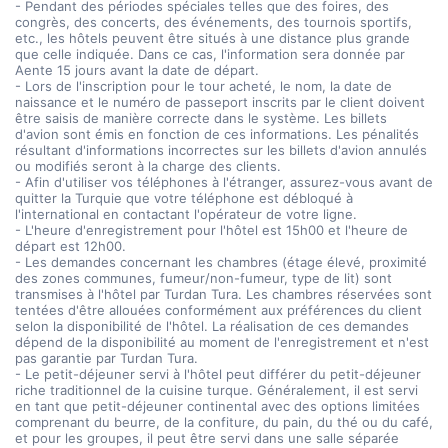
- Pendant des périodes spéciales telles que des foires, des
congrès, des concerts, des événements, des tournois sportifs,
etc., les hôtels peuvent être situés à une distance plus grande
que celle indiquée. Dans ce cas, l'information sera donnée par
Aente 15 jours avant la date de départ.
- Lors de l'inscription pour le tour acheté, le nom, la date de
naissance et le numéro de passeport inscrits par le client doivent
être saisis de manière correcte dans le système. Les billets
d'avion sont émis en fonction de ces informations. Les pénalités
résultant d'informations incorrectes sur les billets d'avion annulés
ou modifiés seront à la charge des clients.
- Afin d'utiliser vos téléphones à l'étranger, assurez-vous avant de
quitter la Turquie que votre téléphone est débloqué à
l'international en contactant l'opérateur de votre ligne.
- L'heure d'enregistrement pour l'hôtel est 15h00 et l'heure de
départ est 12h00.
- Les demandes concernant les chambres (étage élevé, proximité
des zones communes, fumeur/non-fumeur, type de lit) sont
transmises à l'hôtel par Turdan Tura. Les chambres réservées sont
tentées d'être allouées conformément aux préférences du client
selon la disponibilité de l'hôtel. La réalisation de ces demandes
dépend de la disponibilité au moment de l'enregistrement et n'est
pas garantie par Turdan Tura.
- Le petit-déjeuner servi à l'hôtel peut différer du petit-déjeuner
riche traditionnel de la cuisine turque. Généralement, il est servi
en tant que petit-déjeuner continental avec des options limitées
comprenant du beurre, de la confiture, du pain, du thé ou du café,
et pour les groupes, il peut être servi dans une salle séparée