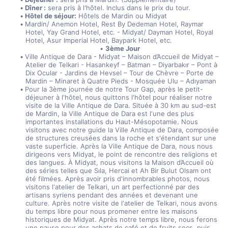
Dîner :
 sera pris à l'hôtel. Inclus dans le prix du tour.
Hôtel de séjour:
 Hôtels de Mardin ou Midyat
Mardin/ Anemon Hotel, Rest By Dedeman Hotel, Raymar 
Hotel, Yay Grand Hotel, etc. - Midyat/ Dayman Hotel, Royal 
Hotel, Asur Imperial Hotel, Baypark Hotel, etc.
3ème Jour
Ville Antique de Dara - Midyat – Maison d’Accueil de Midyat – 
Atelier de Telkari - Hasankeyf – Batman – Diyarbakır – Pont à 
Dix Ocular - Jardins de Hevsel – Tour de Chèvre – Porte de 
Mardin – Minaret à Quatre Pieds - Mosquée Ulu – Adıyaman
Pour la 3ème journée de notre Tour Gap, après le petit-
déjeuner à l'hôtel, nous quittons l'hôtel pour réaliser notre 
visite de la Ville Antique de Dara. Située à 30 km au sud-est 
de Mardin, la Ville Antique de Dara est l'une des plus 
importantes installations du Haut-Mésopotamie. Nous 
visitons avec notre guide la Ville Antique de Dara, composée 
de structures creusées dans la roche et s'étendant sur une 
vaste superficie. Après la Ville Antique de Dara, nous nous 
dirigeons vers Midyat, le point de rencontre des religions et 
des langues. À Midyat, nous visitons la Maison d’Accueil où 
des séries telles que Sıla, Hercai et Ah Bir Bulut Olsam ont 
été filmées. Après avoir pris d'innombrables photos, nous 
visitons l'atelier de Telkari, un art perfectionné par des 
artisans syriens pendant des années et devenant une 
culture. Après notre visite de l'atelier de Telkari, nous avons 
du temps libre pour nous promener entre les maisons 
historiques de Midyat. Après notre temps libre, nous ferons 
une pause pour des achats de café et de fruits secs, puis 