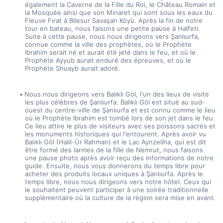
également la Caverne de la Fille du Roi, le Château Romain et 
la Mosquée ainsi que son Minaret qui sont sous les eaux du 
Fleuve Fırat à Bilesur Savaşan Köyü. Après la fin de notre 
tour en bateau, nous faisons une petite pause à Halfeti. 
Suite à cette pause, nous nous dirigeons vers Şanlıurfa, 
connue comme la ville des prophètes, où le Prophète 
Ibrahim serait né et aurait été jeté dans le feu, et où le 
Prophète Ayyub aurait enduré des épreuves, et où le 
Prophète Shuayb aurait adoré.
Nous nous dirigeons vers Balıklı Göl, l'un des lieux de visite 
les plus célèbres de Şanlıurfa. Balıklı Göl est situé au sud-
ouest du centre-ville de Şanlıurfa et est connu comme le lieu 
où le Prophète Ibrahim est tombé lors de son jet dans le feu. 
Ce lieu attire le plus de visiteurs avec ses poissons sacrés et 
les monuments historiques qui l'entourent. Après avoir vu 
Balıklı Göl (Halil-Ür Rahman) et le Lac Aynzeliha, qui est dit 
être formé des larmes de la fille de Nemrut, nous faisons 
une pause photo après avoir reçu des informations de notre 
guide. Ensuite, nous vous donnerons du temps libre pour 
acheter des produits locaux uniques à Şanlıurfa. Après le 
temps libre, nous nous dirigeons vers notre hôtel. Ceux qui 
le souhaitent peuvent participer à une soirée traditionnelle 
supplémentaire où la culture de la région sera mise en avant.