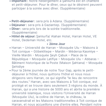
Important :
 Notre hébergement à Şanlıurfa est en chambre 
et petit-déjeuner. Pour le dîner, ceux qui le désirent peuvent 
participer à la soirée avec dîner. (Supplémentaire)
Petit-déjeuner :
 sera pris à Adana. (Supplémentaire)
Déjeuner :
 sera pris à Gaziantep. (Supplémentaire)
Dîner :
 sera pris lors de la soirée traditionnelle. 
(Supplémentaire)
Hôtel de séjour: 
Şanlıurfa/ Alahan Hotel, Harran Hotel, VE 
Hotel, Dedeman Hotel, etc.
2ème Jour
Harran – Université de Harran – Mosquée Ulu – Maisons à 
Toit conique – Göbeklitepe – Mardin - Médersa Kasımiye – 
Vieille Mardin - Mosquée Şeyh Çabuk – Place de la 
République – Mosquée Latifiye – Mosquée Ulu – Abbaras – 
Bâtiment historique de la Poste (Maison Şahtana) – Mosquée 
Şehidiye
Pour la 2ème journée de notre Tour Gap, après le petit-
déjeuner à l'hôtel, nous quittons l'hôtel et nous nous 
dirigeons vers Harran, ce qui signifie "le lieu de rencontre 
des routes." Harran, avec ses Maisons à Toit conique, est 
protégé et se trouve dans seulement 3 régions du monde. À 
Harran, qui a une histoire de 5000 ans et abrite la première 
université islamique, nous visitons l'Université de Harran 
(Mosquée Ulu), la colline de Harran, le château, la 
caravansérail et les Maisons traditionnelles à Toit conique de 
Harran, et nous accueillons une d'entre elles. Pendant notre 