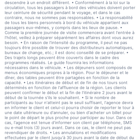
descendre à un endroit différent. • Conformément à la loi sur la
circulation, tous les passagers à bord des véhicules doivent porter
leur ceinture de sécurité pendant le voyage, et dans le cas
contraire, nous ne sommes pas responsables. • La responsabilité
de tous les biens personnels à bord du véhicule appartient aux
passagers eux-mêmes, y compris dans les lieux de pause. •
Comme la première journée de visite commencera avant l'entrée à
l'hôtel, veillez à préparer séparément les affaires dont vous aurez
besoin. • En raison de l'intensité du programme, il peut ne pas
toujours être possible de trouver des distributeurs automatiques,
bureaux de change, etc.; il est donc conseillé de se préparer. •
Des trajets longs peuvent être couverts dans le cadre des
programmes réalisés. Le guide fournira les informations
nécessaires dans le véhicule. • Les déjeuners sont composés de
menus économiques propres à la région. Pour le déjeuner et le
dîner, des tables peuvent être partagées en fonction de la
capacité. • Les itinéraires de début et de fin de nos tours sont
déterminés en fonction de l'affluence de la région. Les clients
peuvent confirmer le début et la fin de l'itinéraire 2 jours avant le
début de la tournée s'ils le souhaitent. • Si le nombre de
participants au tour n'atteint pas le seuil suffisant, l'agence devra
en informer le client et celui-ci pourra choisir de reporter le tour à
une date ultérieure ou d'annuler, ou bien d'acheter un billet pour
le point de départ le plus proche pour participer au tour. Dans ce
cas, l'agence est tenue d'informer son client par téléphone, SMS
ou e-mail trois (3) jours avant. Dans ce cas, le client ne peut pas
revendiquer de droits. • Les annulations et modifications
effectuées par le client jusqu'à 30 jours avant la date de début du