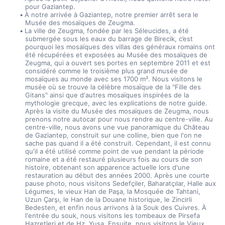
pour Gaziantep.
À notre arrivée à Gaziantep, notre premier arrêt sera le 
Musée des mosaïques de Zeugma.
La ville de Zeugma, fondée par les Séleucides, a été 
submergée sous les eaux du barrage de Birecik, c’est 
pourquoi les mosaïques des villas des généraux romains ont 
été récupérées et exposées au Musée des mosaïques de 
Zeugma, qui a ouvert ses portes en septembre 2011 et est 
considéré comme le troisième plus grand musée de 
mosaïques au monde avec ses 1700 m². Nous visitons le 
musée où se trouve la célèbre mosaïque de la "Fille des 
Gitans" ainsi que d'autres mosaïques inspirées de la 
mythologie grecque, avec les explications de notre guide. 
Après la visite du Musée des mosaïques de Zeugma, nous 
prenons notre autocar pour nous rendre au centre-ville. Au 
centre-ville, nous avons une vue panoramique du Château 
de Gaziantep, construit sur une colline, bien que l'on ne 
sache pas quand il a été construit. Cependant, il est connu 
qu'il a été utilisé comme point de vue pendant la période 
romaine et a été restauré plusieurs fois au cours de son 
histoire, obtenant son apparence actuelle lors d'une 
restauration au début des années 2000. Après une courte 
pause photo, nous visitons Sedefçiler, Baharatçılar, Halle aux 
Légumes, le vieux Han de Paşa, la Mosquée de Tahtani, 
Uzun Çarşı, le Han de la Douane historique, le Zincirli 
Bedesten, et enfin nous arrivons à la Souk des Cuivres. À 
l'entrée du souk, nous visitons les tombeaux de Pirsefa 
Hazretleri et de Hz. Yuşa. Ensuite, nous visitons le Vieux 