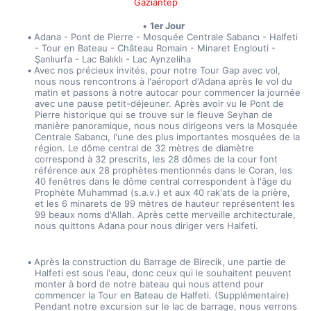
Gaziantep
1er Jour
Adana - Pont de Pierre - Mosquée Centrale Sabancı - Halfeti 
- Tour en Bateau - Château Romain - Minaret Englouti - 
Şanlıurfa - Lac Balıklı - Lac Aynzeliha
Avec nos précieux invités, pour notre Tour Gap avec vol, 
nous nous rencontrons à l'aéroport d'Adana après le vol du 
matin et passons à notre autocar pour commencer la journée 
avec une pause petit-déjeuner. Après avoir vu le Pont de 
Pierre historique qui se trouve sur le fleuve Seyhan de 
manière panoramique, nous nous dirigeons vers la Mosquée 
Centrale Sabancı, l'une des plus importantes mosquées de la 
région. Le dôme central de 32 mètres de diamètre 
correspond à 32 prescrits, les 28 dômes de la cour font 
référence aux 28 prophètes mentionnés dans le Coran, les 
40 fenêtres dans le dôme central correspondent à l'âge du 
Prophète Muhammad (s.a.v.) et aux 40 rak'ats de la prière, 
et les 6 minarets de 99 mètres de hauteur représentent les 
99 beaux noms d'Allah. Après cette merveille architecturale, 
nous quittons Adana pour nous diriger vers Halfeti.
Après la construction du Barrage de Birecik, une partie de 
Halfeti est sous l'eau, donc ceux qui le souhaitent peuvent 
monter à bord de notre bateau qui nous attend pour 
commencer la Tour en Bateau de Halfeti. (Supplémentaire) 
Pendant notre excursion sur le lac de barrage, nous verrons 