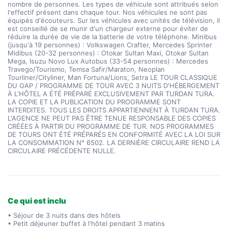
nombre de personnes. Les types de véhicule sont attribués selon
l'effectif présent dans chaque tour. Nos véhicules ne sont pas
équipés d'écouteurs. Sur les véhicules avec unités de télévision, il
est conseillé de se munir d'un chargeur externe pour éviter de
réduire la durée de vie de la batterie de votre téléphone. Minibus
(jusqu'à 19 personnes) : Volkswagen Crafter, Mercedes Sprinter
Midibus (20-32 personnes) : Otokar Sultan Maxi, Otokar Sultan
Mega, Isuzu Novo Lux Autobus (33-54 personnes) : Mercedes
Travego/Tourismo, Temsa Safir/Maraton, Neoplan
Tourliner/Cityliner, Man Fortuna/Lions, Setra LE TOUR CLASSIQUE
DU GAP / PROGRAMME DE TOUR AVEC 3 NUITS D'HÉBERGEMENT
À L'HÔTEL A ÉTÉ PRÉPARÉ EXCLUSIVEMENT PAR TURDAN TURA.
LA COPIE ET LA PUBLICATION DU PROGRAMME SONT
INTERDITES. TOUS LES DROITS APPARTIENNENT À TURDAN TURA.
L'AGENCE NE PEUT PAS ÊTRE TENUE RESPONSABLE DES COPIES
CRÉÉES À PARTIR DU PROGRAMME DE TUR. NOS PROGRAMMES
DE TOURS ONT ÉTÉ PRÉPARÉS EN CONFORMITÉ AVEC LA LOI SUR
LA CONSOMMATION N° 6502. LA DERNIÈRE CIRCULAIRE REND LA
CIRCULAIRE PRÉCÉDENTE NULLE.
Ce qui est inclu
• Séjour de 3 nuits dans des hôtels
• Petit déjeuner buffet à l'hôtel pendant 3 matins