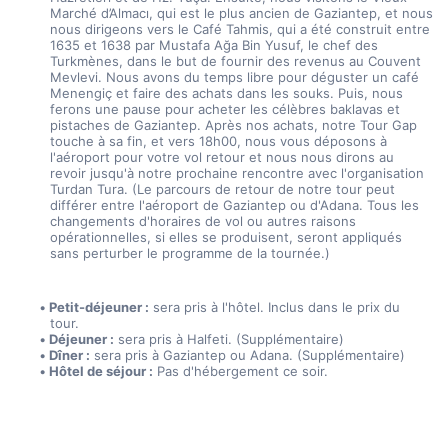
Marché d’Almacı, qui est le plus ancien de Gaziantep, et nous 
nous dirigeons vers le Café Tahmis, qui a été construit entre 
1635 et 1638 par Mustafa Ağa Bin Yusuf, le chef des 
Turkmènes, dans le but de fournir des revenus au Couvent 
Mevlevi. Nous avons du temps libre pour déguster un café 
Menengiç et faire des achats dans les souks. Puis, nous 
ferons une pause pour acheter les célèbres baklavas et 
pistaches de Gaziantep. Après nos achats, notre Tour Gap 
touche à sa fin, et vers 18h00, nous vous déposons à 
l'aéroport pour votre vol retour et nous nous dirons au 
revoir jusqu'à notre prochaine rencontre avec l'organisation 
Turdan Tura. (Le parcours de retour de notre tour peut 
différer entre l'aéroport de Gaziantep ou d'Adana. Tous les 
changements d'horaires de vol ou autres raisons 
opérationnelles, si elles se produisent, seront appliqués 
sans perturber le programme de la tournée.)
Petit-déjeuner :
 sera pris à l'hôtel. Inclus dans le prix du 
tour.
Déjeuner :
 sera pris à Halfeti. (Supplémentaire)
Dîner :
 sera pris à Gaziantep ou Adana. (Supplémentaire)
Hôtel de séjour :
 Pas d'hébergement ce soir.