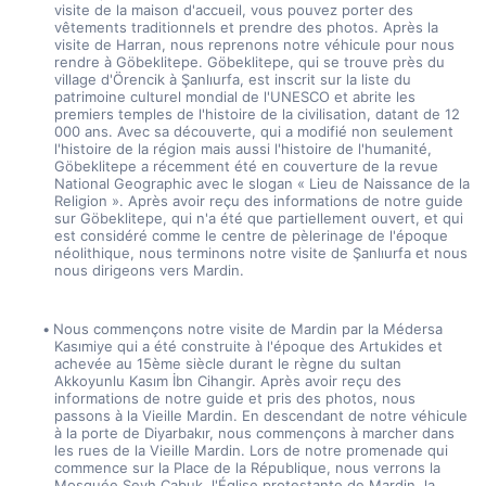
visite de la maison d'accueil, vous pouvez porter des 
vêtements traditionnels et prendre des photos. Après la 
visite de Harran, nous reprenons notre véhicule pour nous 
rendre à Göbeklitepe. Göbeklitepe, qui se trouve près du 
village d'Örencik à Şanlıurfa, est inscrit sur la liste du 
patrimoine culturel mondial de l'UNESCO et abrite les 
premiers temples de l'histoire de la civilisation, datant de 12 
000 ans. Avec sa découverte, qui a modifié non seulement 
l'histoire de la région mais aussi l'histoire de l'humanité, 
Göbeklitepe a récemment été en couverture de la revue 
National Geographic avec le slogan « Lieu de Naissance de la 
Religion ». Après avoir reçu des informations de notre guide 
sur Göbeklitepe, qui n'a été que partiellement ouvert, et qui 
est considéré comme le centre de pèlerinage de l'époque 
néolithique, nous terminons notre visite de Şanlıurfa et nous 
nous dirigeons vers Mardin.
Nous commençons notre visite de Mardin par la Médersa 
Kasımiye qui a été construite à l'époque des Artukides et 
achevée au 15ème siècle durant le règne du sultan 
Akkoyunlu Kasım İbn Cihangir. Après avoir reçu des 
informations de notre guide et pris des photos, nous 
passons à la Vieille Mardin. En descendant de notre véhicule 
à la porte de Diyarbakır, nous commençons à marcher dans 
les rues de la Vieille Mardin. Lors de notre promenade qui 
commence sur la Place de la République, nous verrons la 
Mosquée Şeyh Çabuk, l'Église protestante de Mardin, la 