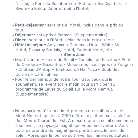
Nissibi, le Pont du Bosphore de l'Est, qui relie Diyarbakır à 
Siverek à Kahta. Dîner et nuit à l'hôtel.
Petit-déjeuner :
 sera pris à l'hôtel. Inclus dans le prix du 
tour.
Déjeuner :
 sera pris à Batman. (Supplémentaire)
Dîner :
 sera pris à l'hôtel. Inclus dans le prix du tour.
Hôtel de séjour: 
Adıyaman / Dedeman Hotel, White Star 
Hotel, Taşsaray Bardakçı Hotel, Euphrat Hotel, etc.
4ème Jour
Mont Nemrut – Lever du Soleil – Tumulus de Karakuş – Pont 
de Cendere – Gaziantep - Musée des mosaïques de Zeugma 
- Château d'Antep – Tombeau de Hz. Yuşa – Souk des 
Cuivres – Café Tahmis
Pour le dernier jour de notre Tour Gap, ceux qui le 
souhaitent, se lèvent tôt le matin pour participer au 
programme de Lever du Soleil sur le Mont Nemrut. 
(Supplémentaire)
Nous partons tôt le matin et prenons un minibus vers le 
Mont Nemrut, qui est à 2150 mètres d'altitude sur la chaîne 
des Monts Taurus de l'Est. À mesure que le soleil commence 
à se lever, ce paysage magnifique vous émerveillera. Vous 
pourrez prendre de magnifiques photos avec le lever du 
soleil. Après que le jour se soit levé, les immenses statues 