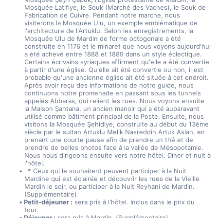
Mosquée Latifiye, le Souk (Marché des Vaches), le Souk de 
Fabrication de Cuivre. Pendant notre marche, nous 
visiterons la Mosquée Ulu, un exemple emblématique de 
l'architecture de l'Artuklu. Selon les enregistrements, la 
Mosquée Ulu de Mardin de forme octogonale a été 
construite en 1176 et le minaret que nous voyons aujourd'hui 
a été achevé entre 1888 et 1889 dans un style éclectique. 
Certains écrivains syriaques affirment qu'elle a été convertie 
à partir d'une église. Qu'elle ait été convertie ou non, il est 
probable qu'une ancienne église ait été située à cet endroit. 
Après avoir reçu des informations de notre guide, nous 
continuons notre promenade en passant sous les tunnels 
appelés Abbaras, qui relient les rues. Nous voyons ensuite 
la Maison Şahtana, un ancien manoir qui a été auparavant 
utilisé comme bâtiment principal de la Poste. Ensuite, nous 
visitons la Mosquée Şehidiye, construite au début du 13ème 
siècle par le sultan Artuklu Melik Nasreddin Artuk Aslan, en 
prenant une courte pause afin de prendre un thé et de 
prendre de belles photos face à la vallée de Mésopotamie. 
Nous nous dirigeons ensuite vers notre hôtel. Dîner et nuit à 
l'hôtel.
  * Ceux qui le souhaitent peuvent participer à la Nuit 
Mardine qui est éclairée et découvrir les rues de la Vieille 
Mardin le soir, ou participer à la Nuit Reyhani de Mardin. 
(Supplémentaire)
Petit-déjeuner :
 sera pris à l'hôtel. Inclus dans le prix du 
tour.
Déjeuner :
 sera pris à Mardin. (Supplémentaire)