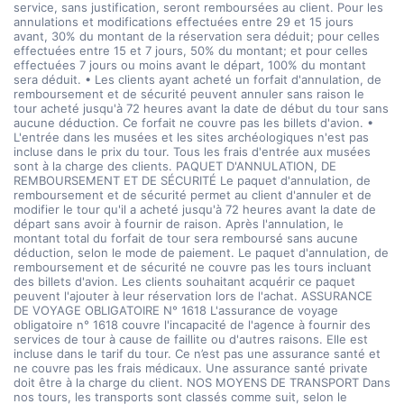
service, sans justification, seront remboursées au client. Pour les
annulations et modifications effectuées entre 29 et 15 jours
avant, 30% du montant de la réservation sera déduit; pour celles
effectuées entre 15 et 7 jours, 50% du montant; et pour celles
effectuées 7 jours ou moins avant le départ, 100% du montant
sera déduit. • Les clients ayant acheté un forfait d'annulation, de
remboursement et de sécurité peuvent annuler sans raison le
tour acheté jusqu'à 72 heures avant la date de début du tour sans
aucune déduction. Ce forfait ne couvre pas les billets d'avion. •
L'entrée dans les musées et les sites archéologiques n'est pas
incluse dans le prix du tour. Tous les frais d'entrée aux musées
sont à la charge des clients. PAQUET D'ANNULATION, DE
REMBOURSEMENT ET DE SÉCURITÉ Le paquet d'annulation, de
remboursement et de sécurité permet au client d'annuler et de
modifier le tour qu'il a acheté jusqu'à 72 heures avant la date de
départ sans avoir à fournir de raison. Après l'annulation, le
montant total du forfait de tour sera remboursé sans aucune
déduction, selon le mode de paiement. Le paquet d'annulation, de
remboursement et de sécurité ne couvre pas les tours incluant
des billets d'avion. Les clients souhaitant acquérir ce paquet
peuvent l'ajouter à leur réservation lors de l'achat. ASSURANCE
DE VOYAGE OBLIGATOIRE N° 1618 L'assurance de voyage
obligatoire n° 1618 couvre l'incapacité de l'agence à fournir des
services de tour à cause de faillite ou d'autres raisons. Elle est
incluse dans le tarif du tour. Ce n’est pas une assurance santé et
ne couvre pas les frais médicaux. Une assurance santé private
doit être à la charge du client. NOS MOYENS DE TRANSPORT Dans
nos tours, les transports sont classés comme suit, selon le