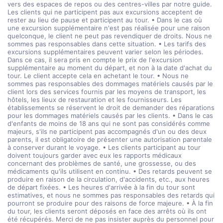
vers des espaces de repos ou des centres-villes par notre guide.
Les clients qui ne participent pas aux excursions acceptent de
rester au lieu de pause et participent au tour. • Dans le cas où
une excursion supplémentaire n'est pas réalisée pour une raison
quelconque, le client ne peut pas revendiquer de droits. Nous ne
sommes pas responsables dans cette situation. • Les tarifs des
excursions supplémentaires peuvent varier selon les périodes.
Dans ce cas, il sera pris en compte le prix de l'excursion
supplémentaire au moment du départ, et non à la date d'achat du
tour. Le client accepte cela en achetant le tour. • Nous ne
sommes pas responsables des dommages matériels causés par le
client lors des services fournis par les moyens de transport, les
hôtels, les lieux de restauration et les fournisseurs. Les
établissements se réservent le droit de demander des réparations
pour les dommages matériels causés par les clients. • Dans le cas
d'enfants de moins de 18 ans qui ne sont pas considérés comme
majeurs, s'ils ne participent pas accompagnés d'un ou des deux
parents, il est obligatoire de présenter une autorisation parentale
à conserver durant le voyage. • Les clients participant au tour
doivent toujours garder avec eux les rapports médicaux
concernant des problèmes de santé, une grossesse, ou des
médicaments qu'ils utilisent en continu. • Des retards peuvent se
produire en raison de la circulation, d'accidents, etc., aux heures
de départ fixées. • Les heures d'arrivée à la fin du tour sont
estimatives, et nous ne sommes pas responsables des retards qui
pourront se produire pour des raisons de force majeure. • À la fin
du tour, les clients seront déposés en face des arrêts où ils ont
été récupérés. Merci de ne pas insister auprès du personnel pour