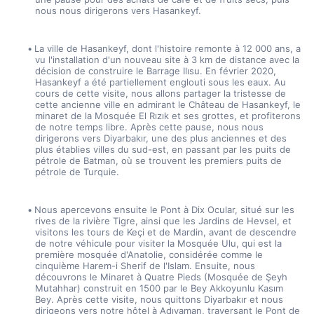
nous nous dirigerons vers Hasankeyf.
La ville de Hasankeyf, dont l'histoire remonte à 12 000 ans, a 
vu l'installation d'un nouveau site à 3 km de distance avec la 
décision de construire le Barrage Ilısu. En février 2020, 
Hasankeyf a été partiellement englouti sous les eaux. Au 
cours de cette visite, nous allons partager la tristesse de 
cette ancienne ville en admirant le Château de Hasankeyf, le 
minaret de la Mosquée El Rızık et ses grottes, et profiterons 
de notre temps libre. Après cette pause, nous nous 
dirigerons vers Diyarbakır, une des plus anciennes et des 
plus établies villes du sud-est, en passant par les puits de 
pétrole de Batman, où se trouvent les premiers puits de 
pétrole de Turquie.
Nous apercevons ensuite le Pont à Dix Ocular, situé sur les 
rives de la rivière Tigre, ainsi que les Jardins de Hevsel, et 
visitons les tours de Keçi et de Mardin, avant de descendre 
de notre véhicule pour visiter la Mosquée Ulu, qui est la 
première mosquée d'Anatolie, considérée comme le 
cinquième Harem-i Sherif de l'Islam. Ensuite, nous 
découvrons le Minaret à Quatre Pieds (Mosquée de Şeyh 
Mutahhar) construit en 1500 par le Bey Akkoyunlu Kasım 
Bey. Après cette visite, nous quittons Diyarbakır et nous 
dirigeons vers notre hôtel à Adıyaman, traversant le Pont de 