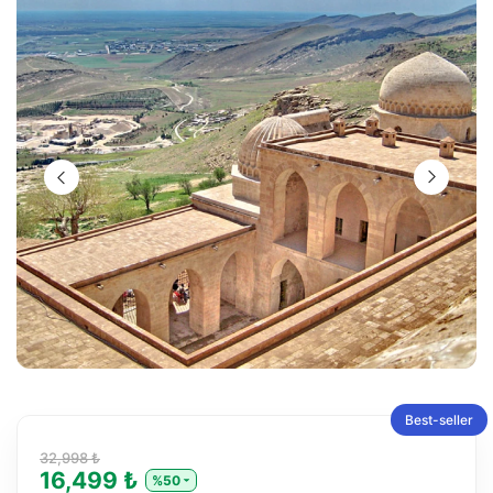
Best-seller
32,998 ₺
16,499 ₺
%50