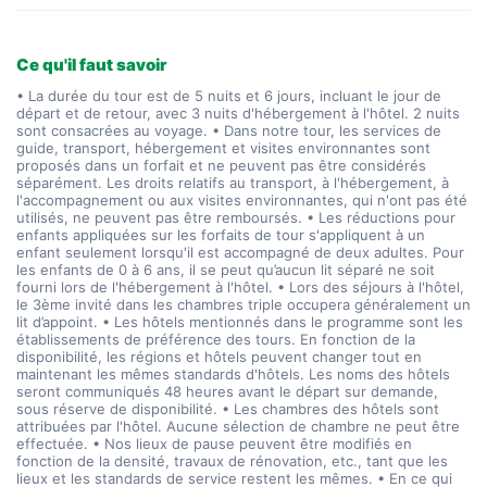
Ce qu'il faut savoir
• La durée du tour est de 5 nuits et 6 jours, incluant le jour de
départ et de retour, avec 3 nuits d'hébergement à l'hôtel. 2 nuits
sont consacrées au voyage. • Dans notre tour, les services de
guide, transport, hébergement et visites environnantes sont
proposés dans un forfait et ne peuvent pas être considérés
séparément. Les droits relatifs au transport, à l'hébergement, à
l'accompagnement ou aux visites environnantes, qui n'ont pas été
utilisés, ne peuvent pas être remboursés. • Les réductions pour
enfants appliquées sur les forfaits de tour s'appliquent à un
enfant seulement lorsqu'il est accompagné de deux adultes. Pour
les enfants de 0 à 6 ans, il se peut qu’aucun lit séparé ne soit
fourni lors de l'hébergement à l'hôtel. • Lors des séjours à l'hôtel,
le 3ème invité dans les chambres triple occupera généralement un
lit d’appoint. • Les hôtels mentionnés dans le programme sont les
établissements de préférence des tours. En fonction de la
disponibilité, les régions et hôtels peuvent changer tout en
maintenant les mêmes standards d'hôtels. Les noms des hôtels
seront communiqués 48 heures avant le départ sur demande,
sous réserve de disponibilité. • Les chambres des hôtels sont
attribuées par l'hôtel. Aucune sélection de chambre ne peut être
effectuée. • Nos lieux de pause peuvent être modifiés en
fonction de la densité, travaux de rénovation, etc., tant que les
lieux et les standards de service restent les mêmes. • En ce qui