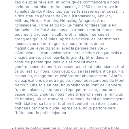
des dieux se révèlent, et notre guide commencera à nous 
parler de leur histoire. Au sommet, à 2150 m, se trouve le 
Tumulus de Roi Antiochos. Sur les terrasses est et ouest, il y 
a des statues géantes de Zeus (Oromasdes), Apollon, 
Mithras, Hélios, Hermès, Héraclès, Artagnes, Arès, 
Kommagene, Tiche et du Roi lui-même fondées par le Roi 
Antiochos. Le Roi Antiochos a clairement renforcé dans ces 
œuvres la tradition, la culture et la religion perses et 
grecques qu’il a réunies. Après avoir reçu les informations 
nécessaires de notre guide, nous profitons de ce 
magnifique lever du soleil avec la pensée des vœux 
d'Antiochos ; "Mon anniversaire sera célébré chaque mois et 
chaque année, et ce jour-là, le grand prêtre, dans le 
costume persan que mes lois et moi lui avons 
généreusement donné, consacrera en toute abondance tout 
ce qui est sur nous. Tous ceux qui se rassemblent ce jour-là, 
ma nation, mangeront et célébreront abondamment." Après 
les explications de notre guide, nous redescendons du Mont 
Nemrut. Une fois en bas, nous visitons le Pont de Cendere, 
l'un des plus majestueux de l'époque romaine, pour une 
pause photo. Ensuite, nous nous dirigerons vers le Tumulus 
de Karakuş, où se trouvent les tombes du roi de Kommagene 
Mithridate et sa famille, tout en écoutant les informations 
données par notre guide. Après cela, nous partons vers 
l'hôtel pour le petit-déjeuner.
Après le petit-déjeuner à l'hôtel, nous quittons notre hôtel 