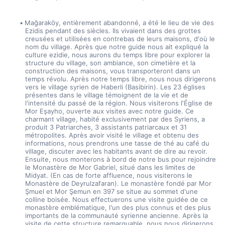
Mağaraköy, entièrement abandonné, a été le lieu de vie des 
Ezidis pendant des siècles. Ils vivaient dans des grottes 
creusées et utilisées en contrebas de leurs maisons, d'où le 
nom du village. Après que notre guide nous ait expliqué la 
culture ezidie, nous aurons du temps libre pour explorer la 
structure du village, son ambiance, son cimetière et la 
construction des maisons, vous transporteront dans un 
temps révolu. Après notre temps libre, nous nous dirigerons 
vers le village syrien de Haberli (Basibirin). Les 23 églises 
présentes dans le village témoignent de la vie et de 
l'intensité du passé de la région. Nous visiterons l'Église de 
Mor Eşayho, ouverte aux visites avec notre guide. Ce 
charmant village, habité exclusivement par des Syriens, a 
produit 3 Patriarches, 3 assistants patriarcaux et 31 
métropolites. Après avoir visité le village et obtenu des 
informations, nous prendrons une tasse de thé au café du 
village, discuter avec les habitants avant de dire au revoir. 
Ensuite, nous monterons à bord de notre bus pour rejoindre 
le Monastère de Mor Gabriel, situé dans les limites de 
Midyat. (En cas de forte affluence, nous visiterons le 
Monastère de Deyrulzafaran). Le monastère fondé par Mor 
Şmuel et Mor Şemun en 397 se situe au sommet d'une 
colline boisée. Nous effectuerons une visite guidée de ce 
monastère emblématique, l'un des plus connus et des plus 
importants de la communauté syrienne ancienne. Après la 
visite de cette structure remarquable, nous nous dirigerons 