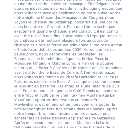
du monde et abrite le célèbre mosaïque 'Fille Tzigane' ainsi 
que des mosaïques inspirées de la mythologie grecque, que 
nous visiterons avec les explications de notre guide. Après 
notre visite au Musée des Mosaïques de Zeugma, nous 
voyons le Château de Gaziantep, construit sur une colline 
dans le centre de Gaziantep. Bien que l'on ne sache pas 
exactement quand le château a été construit, il est connu 
avoir été utilisé à des fins d'observation à l'époque romaine. 
Le château a été restauré plusieurs fois au cours de 
l'histoire et a pris sa forme actuelle grâce à une restauration 
effectuée au début des années 2000. Après une brève 
pause photo, nous découvrons les Sedefçiler, les 
Baharatçılar, le Marché des Légumes, le Han Paşa, la 
Mosquée Tahtani, le Marché Long, le Han de la Douane 
historique, le Bazar à Chaînes et le Marché des Cordonniers 
avant d'atteindre le Bazar de Cuivre. À l'entrée du bazar, 
nous visitons les tombes de Pirsefa Hazretleri et Hz. Yuşa. 
Puis, nous explorons le Bazar Almacı, qui est connu comme 
le plus ancien bazar de Gaziantep et a une histoire de 250 
ans. Ensuite, nous atteignons le Café Tahmis qui, construit 
entre 1635 et 1638 par le chef Türkmen Mustafa Ağa Bin 
Yusuf pour apporter des revenus au monastère 
Mevlevihane, est un endroit où nous pourrons goûter le 
café Menengiç et faire nos achats dans les bazars. Après 
notre temps libre, nous faisons une brève pause pour 
acheter les célèbres baklavas et pistaches de Gaziantep. 
Après nos achats, nous visitons le Musée de la Lutte 
Nationale Şahinbey, où nous suivrons les histoires de la 