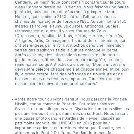
Cendere, un magnifique pont romain construit sur le cours 
d'eau Cendere datant de 18 siècles. Nous faisons une pause 
photo ici, puis nous nous préparons à grimper le Mont 
Nemrut, qui culmine à 2150 mètres d'altitude dans les 
chaînes de montagne de Toros de l'Est. Au sommet, à 2150 
mètres se trouve le tumulus du roi I. Antiochos. Sur les 
terrasses est et ouest, il y a les statues de Zeus 
(Oromasdes), Apollon, Mithras, Hélios, Hermès, Héraclès, 
Artagnes, Arès, Commagène, Tiche et du roi lui-même, qui 
ont été érigées par le roi I. Antiochos dans une immersion 
serrée des traditions et de la culture grecque et perse. 
Après avoir reçu les informations nécessaires de notre 
guide, nous profitons de la vue encore inégalée, en nous 
remémorant ce qu'Antiochos a ordonné; "Mon anniversaire 
devra être célébré chaque mois et chaque année, et ce jour-
là, le grand prêtre, fera des offrandes de nourriture et de 
boissons dans des festins somptueux. Tous ceux qui se 
rassemblent ici doivent manger et célébrer." 
Après notre tour du Mont Nemrut, nous passons le Pont de 
Nissibi, connu comme le Pont de l'Est reliant Kahta et 
Siverek, et nous dirigeons vers Diyarbakır, l'une des villes les 
plus anciennes et les plus ancrées du sud-est. Nous faisons 
une pause photo dans les Jardins de Hevsel, classés au 
patrimoine mondial de l'UNESCO en 2015 pour leur 
importance agricole, culturelle et historique. Ensuite, nous 
atteignons le Pont à Dix Yeux. Pendant le temps de 