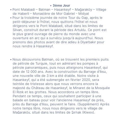
3ème Jour
Pont Malabadi – Batman – Hasankeyf – Mağaraköy – Village 
de Haberli – Monastère de Mor Gabriel - Midyat
Pour la troisième journée de notre Tour du Gap, après le 
petit-déjeuner à l'hôtel, nous quittons l'hôtel et nous 
dirigeons vers le Pont Malabadi, situé dans les limites de 
Silvan, construit durant la période des Artuklu. Ce pont est 
le plus grand ouvrage de pierre du monde avec une 
ouverture en arc qui a survécu jusqu'à aujourd'hui. Nous 
prenons des photos avant de dire adieu à Diyarbakır pour 
nous rendre à Hasankeyf.
Nous découvrons Batman, où se trouvent les premiers puits 
de pétrole de Turquie, tout en admirant les pompes à 
pétrole panoramiques, puis nous atteignons Hasankeyf, qui 
date de 12 000 ans. Avec la construction du Barrage d'Ilısu, 
une nouvelle ville de 3 km a été établie. Notre visite à 
Hasankeyf, qui a été submergée en février 2020, sera 
teintée de tristesse alors que nous verrons encore la 
majesté du Château de Hasankeyf, le Minaret de la Mosquée 
El Rızık et les grottes. Nous accordons un temps libre. 
Pendant ce temps, ceux qui souhaitent participer à une 
balade en bateau pour voir l'ancienne Hasankeyf de près, 
près du Barrage d'Ilısu, peuvent le faire. (Supplément) Après 
notre temps libre, nous nous dirigeons vers le village de 
Mağaraköy, situé dans les limites de Şırnak (Kiwex).