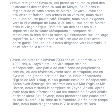
Nous atteignons Beyazsu, qui prend sa source au pied des 
plateaux et des collines au sud de Midyat. Situé dans la 
région aride et sans arbres de Mardin, Beyazsu, avec son 
eau claire et fraîche, ses arbres et sa verdure, nous ravira 
pour une courte pause café. Ensuite, nous nous dirigeons 
vers la Ville antique de Dara. À 30 km au sud-est de Mardin, 
dans le village d'Oğuz, Dara est l'un des sites les plus 
importants de la Haute Mésopotamie, composé de 
structures taillées dans la roche qui s'étendent sur une large 
superficie. Nous visiterons la Ville antique de Dara avec 
notre guide. Ensuite, nous nous dirigeons vers Nusaybin, le 
point zéro de la frontière.
Avec une histoire d'environ 7000 ans et un nom vieux de 
4000 ans, Nusaybin est une ville importante de 
Mésopotamie. Une partie de cette zone de peuplement 
continu, où des résidents vivent sans interruption, est en 
Syrie et une grande partie en Turquie. Nous découvrons 
l'Église de Mor Yakup, la plus grande école de Mésopotamie. 
Après avoir échangé des informations sur Mor Evgin et Mir 
Osman, nous visitons le complexe de Zeynel Abidin. Après 
avoir reçu des informations sur les tombes de Zeynel Abidin 
et de sa sœur Sitti Zeynep, nous prendrons une pause café 
au coin du café, à la limite de la frontière. Après notre temps 
libre, nous nous dirigons vers la Ville antique de Dara.