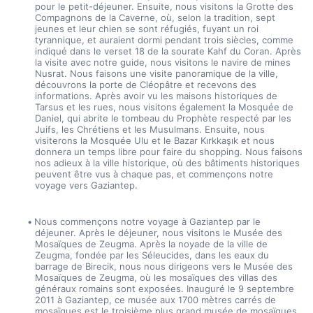
pour le petit-déjeuner. Ensuite, nous visitons la Grotte des 
Compagnons de la Caverne, où, selon la tradition, sept 
jeunes et leur chien se sont réfugiés, fuyant un roi 
tyrannique, et auraient dormi pendant trois siècles, comme 
indiqué dans le verset 18 de la sourate Kahf du Coran. Après 
la visite avec notre guide, nous visitons le navire de mines 
Nusrat. Nous faisons une visite panoramique de la ville, 
découvrons la porte de Cléopâtre et recevons des 
informations. Après avoir vu les maisons historiques de 
Tarsus et les rues, nous visitons également la Mosquée de 
Daniel, qui abrite le tombeau du Prophète respecté par les 
Juifs, les Chrétiens et les Musulmans. Ensuite, nous 
visiterons la Mosquée Ulu et le Bazar Kırkkaşık et nous 
donnera un temps libre pour faire du shopping. Nous faisons 
nos adieux à la ville historique, où des bâtiments historiques 
peuvent être vus à chaque pas, et commençons notre 
voyage vers Gaziantep.
Nous commençons notre voyage à Gaziantep par le 
déjeuner. Après le déjeuner, nous visitons le Musée des 
Mosaïques de Zeugma. Après la noyade de la ville de 
Zeugma, fondée par les Séleucides, dans les eaux du 
barrage de Birecik, nous nous dirigeons vers le Musée des 
Mosaïques de Zeugma, où les mosaïques des villas des 
généraux romains sont exposées. Inauguré le 9 septembre 
2011 à Gaziantep, ce musée aux 1700 mètres carrés de 
mosaïques est le troisième plus grand musée de mosaïques 