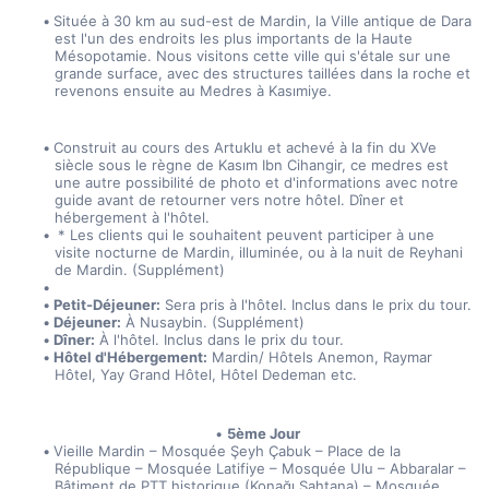
Située à 30 km au sud-est de Mardin, la Ville antique de Dara 
est l'un des endroits les plus importants de la Haute 
Mésopotamie. Nous visitons cette ville qui s'étale sur une 
grande surface, avec des structures taillées dans la roche et 
revenons ensuite au Medres à Kasımiye.
Construit au cours des Artuklu et achevé à la fin du XVe 
siècle sous le règne de Kasım Ibn Cihangir, ce medres est 
une autre possibilité de photo et d'informations avec notre 
guide avant de retourner vers notre hôtel. Dîner et 
hébergement à l'hôtel.
 * Les clients qui le souhaitent peuvent participer à une 
visite nocturne de Mardin, illuminée, ou à la nuit de Reyhani 
de Mardin. (Supplément)
Petit-Déjeuner:
 Sera pris à l'hôtel. Inclus dans le prix du tour.
Déjeuner:
 À Nusaybin. (Supplément)
Dîner:
 À l'hôtel. Inclus dans le prix du tour.
Hôtel d'Hébergement:
 Mardin/ Hôtels Anemon, Raymar 
Hôtel, Yay Grand Hôtel, Hôtel Dedeman etc.
5ème Jour
Vieille Mardin – Mosquée Şeyh Çabuk – Place de la 
République – Mosquée Latifiye – Mosquée Ulu – Abbaralar – 
Bâtiment de PTT historique (Konağı Şahtana) – Mosquée 