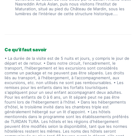
Nasreddin Artuk Aslan, puis nous visitons l'Institut de 
Maturation, situé au pied du Château de Mardin, sous les 
lumières de l'intérieur de cette structure historique....
Ce qu'il faut savoir
• La durée de la visite est de 5 nuits et jours, y compris le jour de départ et de retour. • Dans notre circuit, l'encadrement, le transport, l'hébergement et les excursions sont considérés comme un package et ne peuvent pas être séparés. Les droits liés au transport, à l'hébergement, à l'accompagnement, aux excursions, etc. non utilisés ne sont pas remboursables. • Les remises pour les enfants dans les forfaits touristiques s'appliquent pour un seul enfant accompagnant deux adultes. Pour les enfants de 0 à 6 ans, un lit séparé peut ne pas être fourni lors de l'hébergement à l'hôtel. • Dans les hébergements d'hôtel, le troisième invité dans les chambres triple est généralement hébergé sur un lit d'appoint. • Les hôtels mentionnés dans le programme sont les établissements préférés de TURDAN TURA. Les hôtels et les régions d'hébergement peuvent être modifiés selon la disponibilité, tant que les normes hôtelières restent les mêmes. Les noms des hôtels seront communiqués au plus tard 48 heures avant le départ, s'ils sont demandés. • Les chambres d'hôtel sont déterminées par l'hôtel, il n'est pas possible de choisir entre les chambres. • Nos lieux de pause peuvent changer en fonction de la densité, des rénovations, etc., à condition que leur position et leurs normes de service restent les mêmes. • Dans le calendrier du programme (l'ordre des points d'intérêt à visiter ou entre les jours), en cas de conditions météorologiques, de circulation routière ou de densité dans les lieux visités, le guide peut effectuer des changements jugés nécessaires. • Notre société n'est pas responsable des lieux qui ne peuvent pas être visités dans le programme en raison de circonstances indépendantes de notre volonté (météo, circulation, densité des lieux visités, etc.) ou du non-respect par les participants des horaires donnés par le guide pendant le circuit. En tel cas, le participant ne peut pas revendiquer ses droits. • Dans nos circuits avec vol, les aéroports de la région peuvent être modifiés de manière à ne pas affecter les points d'intérêt du programme. En cas de tels changements, des informations seront fournies au participant avec les billets d'avion par TURDAN TURA. Si le changement d'aéroport n'entraîne pas d'absence dans le programme, le participant n'aura aucun droit de recours. • Dans nos circuits aériens, notre société n'est pas responsable des retards dus à des conditions météorologiques ou à des causes liées à la compagnie aérienne. Dans ce cas, le participant ne peut pas revendiquer ses droits. • Dans nos circuits aériens, notre société n'est pas responsable des changements effectués par les compagnies aériennes concernant les horaires de vol. Les changements d'horaires de vol seront communiqués au participant par notre société. • Dans nos tours aériens, notre guide pourra accueillir les participants à l'aéroport régional. Les formalités d'embarquement doivent être effectuées individuellement à l'aéroport. Dans ce cas, des informations seront fournies aux participants un jour à l'avance par TURDAN TURA. • Dans nos circuits aériens et en autobus, les participants venant d'autres villes peuvent rejoindre le tour depuis l'aéroport de manière groupée. Dans ces cas, des attentes peuvent se produire à l'aéroport en raison des horaires de vol. • Tous nos circuits appliquent un système de tarification graduelle. Les prix des tours peuvent augmenter progressivement avec l'augmentation du nombre de réservations dans le forfait et à l'approche des dates. TURDAN TURA se réserve le droit d'augmenter les prix. Dans ce cas, il n'est pas possible de fixer le prix sans payer un acompte. • Lors de la réservation, il est impossible de garantir un numéro de siège. Les notes prises lors de la réservation ne garantissent pas un choix. Aucune sélection de sièges spéciaux comme devant ou derrière n'est possible. • L'agencement des sièges dans le véhicule est établi par l'opération de TURDAN TURA, en tenant compte de l'ordre de réservation. En cas de réclamations concernant l'emplacement des sièges, le remboursement n'est pas possible. Tous les sièges de nos véhicules sont de la même norme. • Les visites nocturnes et autres visites supplémentaires mentionnées dans le programme sont réalisées en fonction du nombre de participants et des conditions du personnel. Les visites supplémentaires prévues sur la route seront réalisées même si tous les participants ne participent pas. Les participants qui ne participeront pas aux visites supplémentaires seront dirigés vers des zones de repos ou le centre-ville par notre guide. Les participants qui ne participent pas aux visites supplémentaires acceptent d'attendre au point de pause. • En cas d'annulation d'une visite supplémentaire pour quelconque raison, le participant ne pourra pas revendiquer des droits. TURDAN TURA n'a aucune responsabilité dans ce cas. • Les prix des visites supplémentaires peuvent varier selon les périodes. Dans ce cas, le tarif valide sera celui de la date du voyage, et non de la date d'achat du tour. Le participant accepte cela en achetant le tour. • TURDAN TURA ne peut être tenu responsable des dommages matériels causés par les participants lors de l'utilisation des services fournis par les véhicules, hôtels, restaurants et fournisseurs. Les établissements se réservent le droit de réclamer des dommages causés par les participants. • Pour les enfants de moins de 18 ans qui ne sont pas accompagnés de l'un ou des deux parents, il est obligatoire d'avoir un document de consentement avec eux pendant le voyage. • Les participants au voyage doivent avoir avec eux des rapports concernant leurs problèmes de santé, état de grossesse, médicaments qu'ils prennent régulièrement. • Des retards peuvent se produire aux heures de départ en raison de conditions de trafic, d'accidents, etc. • Les informations concernant les heures d'arrivée à la fin du tour sont estimées, et notre société n'est pas responsable des retards pouvant survenir pour des raisons indépendantes de notre volonté. • À la fin du tour, les participants seront déposés du côté opposé aux arrêts où ils ont été pris en charge. Merci de ne pas insister pour descendre à un autre endroit auprès du personnel du véhicule. • Conformément à la législation sur la circulation, tous les passagers à bord doivent attacher leur ceinture de sécurité pendant le voyage, sinon TURDAN TURA ne peut être tenu responsable. • La responsabilité de tous les effets personnels à bord du véhicule incombe aux passagers lors des pauses. • Comme la première journée commencera avant d'entrer dans l'hôtel, il est recommandé de préparer séparément les objets dont vous aurez besoin. • Étant donné que des guichets automatiques, bureaux de change, etc. ne sont pas toujours disponibles pendant l'intensité du programme, il est conseillé de bien se préparer. • Le programme pourra nécessiter de parcourir de longues distances. Les informations nécessaires seront fournies par le guide dans le véhicule. • Les déjeuners seront composés de menus économiques typiques de la région. Les déjeuners et dîners peuvent nécessiter l'utilisation de tables séparées en fonction de la densité de la région. • Les itinéraires de début et de fin de nos circuits sont déterminés en fonction de la densité de la région. Les participants peuvent apprendre l'itinéraire de début et de fin de leur choix jusqu'à 2 jours avant le début de la visite. • Si le circuit n'atteint pas le nombre suffisant de participants, l'agence doit informer le participant et, selon son souhait, le circuit peut être reporté à la prochaine date ou annulé. Ou des billets peuvent être émis pour le point de départ le plus proche pour permettre la participation du participant. Dans ce cas, l'agence est tenue d'informer le participant trois (3) jours à l'avance par téléphone, SMS ou e-mail. Le participant ne pourra pas revendiquer ses droits dans une telle situation. • En cas d'annulation ou de modification sans justification par le participant plus de 30 jours avant la date de début du service, le montant payé sera remboursé au participant. Des frais de 30% du montant de réservation seront appliqués pour les annulations ou modifications effectuées entre 29 et 15 jours avant la date de départ ; 50% du montant de réservation pour les annulations ou modifications entre 15 et 7 jours ; et 100% du montant de réservation pour les annulations ou modifications effectuées 7 jours ou moins avant la date de départ. • Les participants ayant acheté le Pack Annulation, Remboursement et Garantie peuvent annuler le tour acheté sans indiquer de raison jusqu'à 72 heures avant la date de début du tour, sans aucune déduction. Ce pack ne couvre pas les billets d'avion. • Les frais d'entrée aux musées et aux sites historiques ne sont pas inclus dans le prix du tour. Tous les frais d'entrée aux musées doivent être réglés par les participants. **PAQUET D'ANNULATION, REMBOURSEMENT ET GARANTIE** Le Pack Annulation, Remboursement et Garantie permet au participant d'annuler et de modifier le tour qu'il a acheté sans aucune raison jusqu'à 72 heures avant la date de début du tour. Après l'annulation, l'ensemble du montant payé pour le forfait tour sera remboursé sans aucune déduction, selon le mode de paiement utilisé. Ce Pack d'Annulation, Remboursement et Garantie ne couvre pas le transport aérien des circuits aériens. Les participants désireux d'acquérir ce pack peuvent l'ajouter en supplément à leur réservation lors de la réservation. **ASSURANCE DE VOYAGE OBLIGATOIRE N° 1618** L'assurance de voyage obligatoire n° 1618 couvre la faillite de l'agence ou la non-prestation du service du circuit pour toute raison. Elle est incluse dans le prix du circuit. Ce n'est pas une assurance santé et ne couvre pas les frais de traitement. L'assurance santé privée est à la charge du participant. **NOS MOYENS DE TRANSPORT** Nos mo