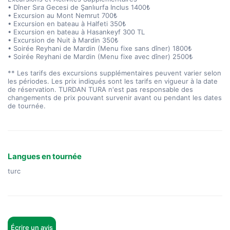
• Dîner Sıra Gecesi de Şanlıurfa Inclus 1400₺
• Excursion au Mont Nemrut 700₺
• Excursion en bateau à Halfeti 350₺
• Excursion en bateau à Hasankeyf 300 TL
• Excursion de Nuit à Mardin 350₺
• Soirée Reyhani de Mardin (Menu fixe sans dîner) 1800₺
• Soirée Reyhani de Mardin (Menu fixe avec dîner) 2500₺
** Les tarifs des excursions supplémentaires peuvent varier selon
les périodes. Les prix indiqués sont les tarifs en vigueur à la date
de réservation. TURDAN TURA n'est pas responsable des
changements de prix pouvant survenir avant ou pendant les dates
de tournée.
Langues en tournée
turc
Écrire un avis