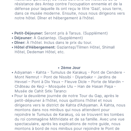
résistance des Antep contre l'occupation ennemie et de la 
défense pour laquelle ils ont reçu le titre 'Gazi', sous terre, 
dans ce musée moderne. Ensuite, nous nous dirigeons vers 
notre hôtel. Dîner et hébergement à l'hôtel.
Petit-Déjeuner:
 Seront pris à Tarsus. (Supplément)
Déjeuner:
 À Gaziantep. (Supplément)
Dîner:
 À l'hôtel. Inclus dans le prix du tour.
Hôtel d'Hébergement:
 Gaziantep/Tilmen Hôtel, Shimall 
Hôtel, Dedeman Hôtel, etc.
2ème Jour
Adıyaman - Kahta - Tumulus de Karakuş - Pont de Cendere - 
Mont Nemrut – Pont de Nissibi - Diyarbakır – Jardins de 
Hevsel – Pont à Dix Yeux – Fleuve Dicle – Porte de Mardin – 
Château de Keçi – Mosquée Ulu – Han de Hasan Paşa - 
Musée de Cahit Sıtkı Tarancı
Pour la deuxième journée de notre Tour du Gap, après le 
petit-déjeuner à l'hôtel, nous quittons l'hôtel et nous 
dirigeons vers le district de Kahta d'Adıyaman. À Kahta, nous 
montons dans nos minibus qui nous attendent pour 
rejoindre le Tumulus de Karakuş, où se trouvent les tombes 
du roi commagène Mithridate et de sa famille. Avec une vue 
spectaculaire, après les explications de notre guide, nous 
montons à bord de nos minibus pour rejoindre le Pont de 