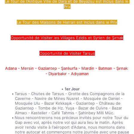
Le Tour de l'Antique Ville de Dara et de Beyazsu est Inclus dans le 
Prix
Le Tour des Maisons de Harran est Inclus dans le Prix
Opportunité de Visiter les Villages Ezidis et Syrien de Şırnak
Opportunité de Visiter Tarsus
Adana - Mersin - Gaziantep - Şanlıurfa - Mardin - Batman - Şırnak 
- Diyarbakır - Adıyaman
1er Jour
Tarsus - Chutes de Tarsus - Grotte des Compagnons de la 
Caverne - Navire de Mines Nusret - Mosquée de Daniel - 
Mosquée Ulu - Bazar Kırkkaşık - Gaziantep - Château de 
Gaziantep - Tombe de Hz. Yuşa - Bazar de Cuivre - Bazar 
Almacı - Kasteller - Café Tahmis - Şahinbey Milli Müc.
Nous rencontrerons nos précieux invités pour notre Tour du 
Gap avec vol, après notre vol qui aura lieu le matin. Après 
avoir rendu visite à l'aéroport d'Adana, nous montons dans 
notre autocar et commençons notre journée avec une pause 