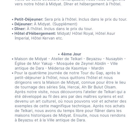
vers notre hôtel à Midyat. Dîner et hébergement à l'hôtel.
Petit-Déjeuner:
 Sera pris à l'hôtel. Inclus dans le prix du tour.
Déjeuner:
 À Midyat. (Supplément)
Dîner:
 À l'hôtel. Inclus dans le prix du tour.
Hôtel d'Hébergement:
 Midyat/ Hôtel Royal, Hôtel Asur 
İmperial, Hôtel Kervan etc.
4ème Jour
Maison de Midyat - Atelier de Telkari - Beyazsu - Nusaybin - 
Église de Mor Yakup - Mosquée de Zeynel Abidin - Ville 
antique de Dara - Médersa de Kasımiye - Mardin
Pour la quatrième journée de notre Tour du Gap, après le 
petit-déjeuner à l'hôtel, nous quittons l'hôtel et nous 
dirigeons vers la Maison de Midyat, connue pour être le lieu 
de tournage des séries Sıla, Hercai, Ah Bir Bulut Olsam. 
Après notre visite, nous découvrons l'atelier de Telkari qui a 
été développé au fil des ans par des maîtres syriens et est 
devenu un art culturel, où nous pouvons voir et acheter des 
exemples de cette magnifique technique. Après nos achats 
de Telkari, nous avons du temps libre pour flâner dans les 
maisons historiques de Midyat. Ensuite, nous nous rendons 
à Beyazsu et à la Ville antique de Dara.