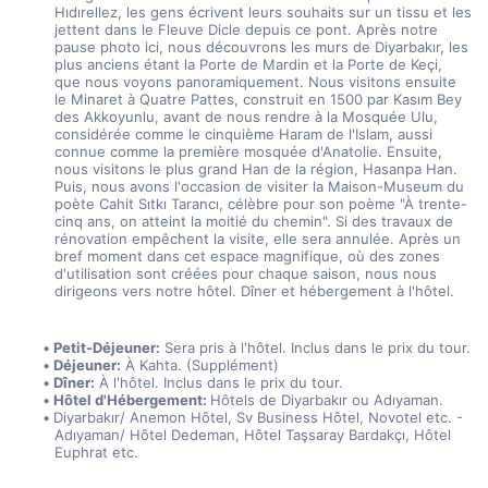
Hıdırellez, les gens écrivent leurs souhaits sur un tissu et les 
jettent dans le Fleuve Dicle depuis ce pont. Après notre 
pause photo ici, nous découvrons les murs de Diyarbakır, les 
plus anciens étant la Porte de Mardin et la Porte de Keçi, 
que nous voyons panoramiquement. Nous visitons ensuite 
le Minaret à Quatre Pattes, construit en 1500 par Kasım Bey 
des Akkoyunlu, avant de nous rendre à la Mosquée Ulu, 
considérée comme le cinquième Haram de l'Islam, aussi 
connue comme la première mosquée d'Anatolie. Ensuite, 
nous visitons le plus grand Han de la région, Hasanpa Han. 
Puis, nous avons l'occasion de visiter la Maison-Museum du 
poète Cahit Sıtkı Tarancı, célèbre pour son poème "À trente-
cinq ans, on atteint la moitié du chemin". Si des travaux de 
rénovation empêchent la visite, elle sera annulée. Après un 
bref moment dans cet espace magnifique, où des zones 
d'utilisation sont créées pour chaque saison, nous nous 
dirigeons vers notre hôtel. Dîner et hébergement à l'hôtel.
Petit-Déjeuner:
 Sera pris à l'hôtel. Inclus dans le prix du tour.
Déjeuner:
 À Kahta. (Supplément)
Dîner:
 À l'hôtel. Inclus dans le prix du tour.
Hôtel d'Hébergement: 
Hôtels de Diyarbakır ou Adıyaman.
Diyarbakır/ Anemon Hôtel, Sv Business Hôtel, Novotel etc. - 
Adıyaman/ Hôtel Dedeman, Hôtel Taşsaray Bardakçı, Hôtel 
Euphrat etc.