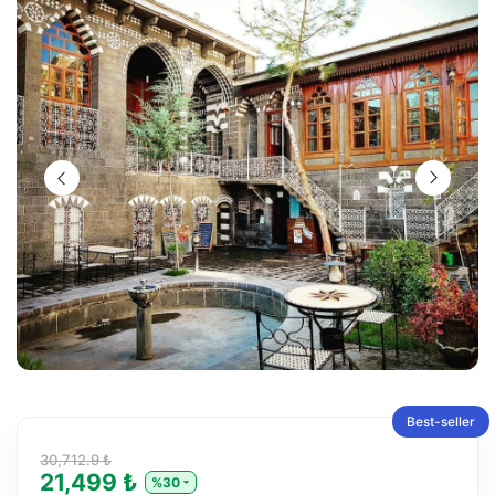
Best-seller
30,712.9 ₺
21,499 ₺
%30