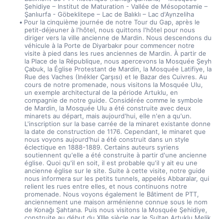
Şehidiye – Institut de Maturation - Vallée de Mésopotamie – 
Şanlıurfa - Göbeklitepe – Lac de Balıklı – Lac d'Aynzeliha
Pour la cinquième journée de notre Tour du Gap, après le 
petit-déjeuner à l'hôtel, nous quittons l'hôtel pour nous 
diriger vers la ville ancienne de Mardin. Nous descendons du 
véhicule à la Porte de Diyarbakır pour commencer notre 
visite à pied dans les rues anciennes de Mardin. À partir de 
la Place de la République, nous apercevons la Mosquée Şeyh 
Çabuk, la Église Protestant de Mardin, la Mosquée Latifiye, la 
Rue des Vaches (Inékler Çarşısı) et le Bazar des Cuivres. Au 
cours de notre promenade, nous visitons la Mosquée Ulu, 
un exemple architectural de la période Artuklu, en 
compagnie de notre guide. Considérée comme le symbole 
de Mardin, la Mosquée Ulu a été construite avec deux 
minarets au départ, mais aujourd'hui, elle n'en a qu'un. 
L'inscription sur la base carrée de la minaret existante donne 
la date de construction de 1176. Cependant, le minaret que 
nous voyons aujourd'hui a été construit dans un style 
éclectique en 1888-1889. Certains auteurs syriens 
soutiennent qu'elle a été construite à partir d'une ancienne 
église. Quoi qu'il en soit, il est probable qu'il y ait eu une 
ancienne église sur le site. Suite à cette visite, notre guide 
nous informera sur les petits tunnels, appelés Abbaralar, qui 
relient les rues entre elles, et nous continuons notre 
promenade. Nous voyons également le Bâtiment de PTT, 
anciennement une maison arménienne connue sous le nom 
de Konağı Şahtana. Puis nous visitons la Mosquée Şehidiye, 
construite au début du XIIIe siècle par le Sultan Artuklu Melik 