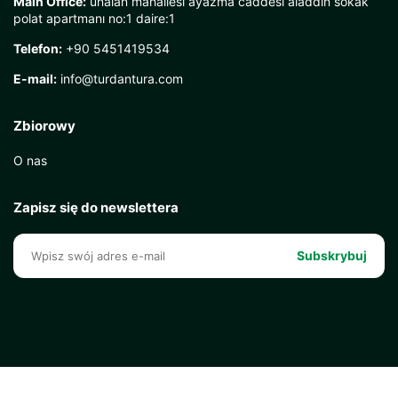
Main Office:
ünalan mahallesi ayazma caddesi aladdin sokak
polat apartmanı no:1 daire:1
Telefon:
+90 5451419534
E-mail:
info@turdantura.com
Zbiorowy
O nas
Zapisz się do newslettera
Subskrybuj