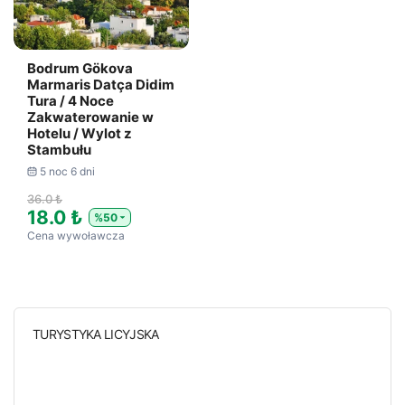
Bodrum Gökova
Marmaris Datça Didim
Tura / 4 Noce
Zakwaterowanie w
Hotelu / Wylot z
Stambułu
5 noc 6 dni
36.0 ₺
18.0 ₺
%50
Cena wywoławcza
TURYSTYKA LICYJSKA