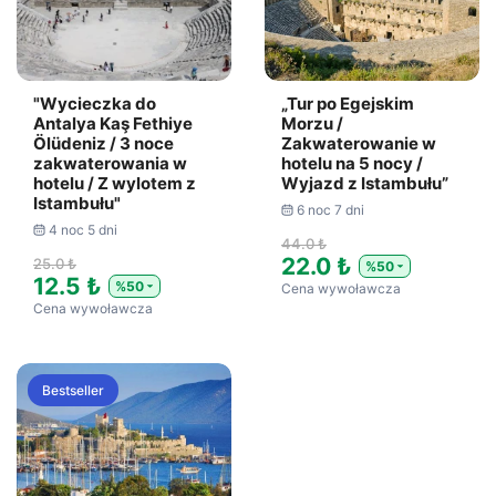
"Wycieczka do
„Tur po Egejskim
Antalya Kaş Fethiye
Morzu /
Ölüdeniz / 3 noce
Zakwaterowanie w
zakwaterowania w
hotelu na 5 nocy /
hotelu / Z wylotem z
Wyjazd z Istambułu”
Istambułu"
6 noc 7 dni
4 noc 5 dni
44.0 ₺
22.0 ₺
25.0 ₺
%50
12.5 ₺
%50
Cena wywoławcza
Cena wywoławcza
Bestseller