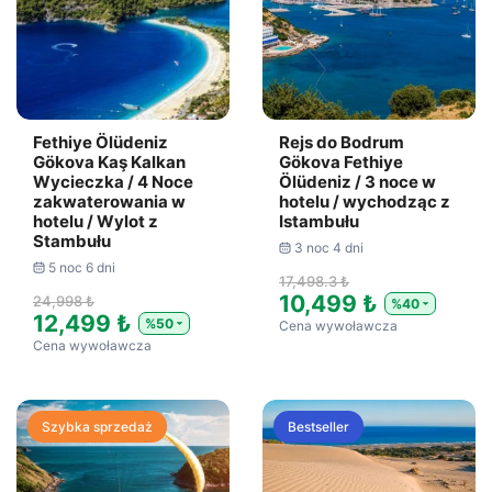
Fethiye Ölüdeniz
Rejs do Bodrum
Gökova Kaş Kalkan
Gökova Fethiye
Wycieczka / 4 Noce
Ölüdeniz / 3 noce w
zakwaterowania w
hotelu / wychodząc z
hotelu / Wylot z
Istambułu
Stambułu
3 noc 4 dni
5 noc 6 dni
17,498.3 ₺
10,499 ₺
24,998 ₺
%40
12,499 ₺
%50
Cena wywoławcza
Cena wywoławcza
Szybka sprzedaż
Bestseller