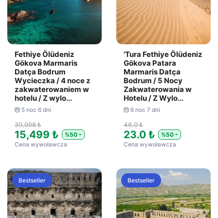
Fethiye Ölüdeniz
'Tura Fethiye Ölüdeniz
Gökova Marmaris
Gökova Patara
Datça Bodrum
Marmaris Datça
Wycieczka / 4 noce z
Bodrum / 5 Nocy
zakwaterowaniem w
Zakwaterowania w
hotelu / Z wylo...
Hotelu / Z Wylo...
5 noc 6 dni
6 noc 7 dni
30,998 ₺
46.0 ₺
15,499 ₺
23.0 ₺
%50
%50
Cena wywoławcza
Cena wywoławcza
Bestseller
Bestseller