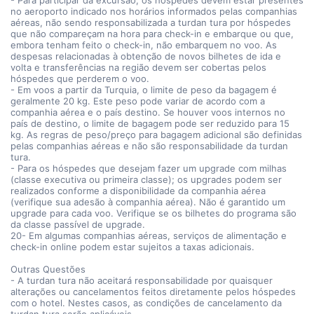
- Para participar da excursão, os hóspedes devem estar presentes
no aeroporto indicado nos horários informados pelas companhias
aéreas, não sendo responsabilizada a turdan tura por hóspedes
que não compareçam na hora para check-in e embarque ou que,
embora tenham feito o check-in, não embarquem no voo. As
despesas relacionadas à obtenção de novos bilhetes de ida e
volta e transferências na região devem ser cobertas pelos
hóspedes que perderem o voo.
- Em voos a partir da Turquia, o limite de peso da bagagem é
geralmente 20 kg. Este peso pode variar de acordo com a
companhia aérea e o país destino. Se houver voos internos no
país de destino, o limite de bagagem pode ser reduzido para 15
kg. As regras de peso/preço para bagagem adicional são definidas
pelas companhias aéreas e não são responsabilidade da turdan
tura.
- Para os hóspedes que desejam fazer um upgrade com milhas
(classe executiva ou primeira classe); os upgrades podem ser
realizados conforme a disponibilidade da companhia aérea
(verifique sua adesão à companhia aérea). Não é garantido um
upgrade para cada voo. Verifique se os bilhetes do programa são
da classe passível de upgrade.
20- Em algumas companhias aéreas, serviços de alimentação e
check-in online podem estar sujeitos a taxas adicionais.
Outras Questões
- A turdan tura não aceitará responsabilidade por quaisquer
alterações ou cancelamentos feitos diretamente pelos hóspedes
com o hotel. Nestes casos, as condições de cancelamento da