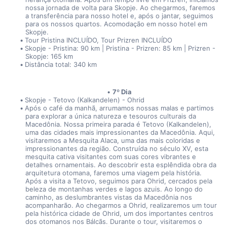
nossa jornada de volta para Skopje. Ao chegarmos, faremos 
a transferência para nosso hotel e, após o jantar, seguimos 
para os nossos quartos. Acomodação em nosso hotel em 
Skopje.
Tour Pristina INCLUÍDO, Tour Prizren INCLUÍDO
Skopje - Pristina: 90 km | Pristina - Prizren: 85 km | Prizren - 
Skopje: 165 km
Distância total: 340 km
7º Dia
Skopje - Tetovo (Kalkandelen) - Ohrid
Após o café da manhã, arrumamos nossas malas e partimos 
para explorar a única natureza e tesouros culturais da 
Macedônia. Nossa primeira parada é Tetovo (Kalkandelen), 
uma das cidades mais impressionantes da Macedônia. Aqui, 
visitaremos a Mesquita Alaca, uma das mais coloridas e 
impressionantes da região. Construída no século XV, esta 
mesquita cativa visitantes com suas cores vibrantes e 
detalhes ornamentais. Ao descobrir esta esplêndida obra da 
arquitetura otomana, faremos uma viagem pela história. 
Após a visita a Tetovo, seguimos para Ohrid, cercados pela 
beleza de montanhas verdes e lagos azuis. Ao longo do 
caminho, as deslumbrantes vistas da Macedônia nos 
acompanharão. Ao chegarmos a Ohrid, realizaremos um tour 
pela histórica cidade de Ohrid, um dos importantes centros 
dos otomanos nos Bálcãs. Durante o tour, visitaremos o 