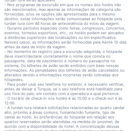
turdan tura serão aplicáveis.
- Nos programas de excursão em que os nomes dos hotéis não
são mencionados, mas apenas as informações de categoria são
fornecidas, e/ou se opções são apresentadas para o mesmo
destino, estas informações serão comunicadas ao hóspede pela
turdan tura com 48 horas de antecedência do início da viagem.
- Durante períodos especiais como feiras, congressos, concertos,
eventos, torneios esportivos, etc., os hotéis podem ser alocados
a distâncias superiores das localizações ou km especificados.
Nesses casos, as informações serão fornecidas pela Aente 15 dias
antes da data de início da viagem.
- No momento do registro para a excursão adquirida; o hóspede
deve inserir/declarar corretamente o nome que consta no
passaporte, data de nascimento e número do passaporte no
sistema. Os bilhetes de avião serão emitidos com base nessas
informações. As penalidades dos bilhetes de avião cancelados ou
alterados devido a informações incorretas serão cobradas dos
hóspedes.
- Para poder usar seu telefone no exterior, é necessário verificar,
antes de deixar a Turquia, se o seu telefone está habilitado para
uso fora do país, em contato com a operadora a qual pertence.
- O horário de check-in nos hotéis é às 15:00 e o check-out é às
12:00.
- A turdan tura relatará solicitações relacionadas ao quarto (andar
alto, próximo a áreas comuns, fumante/não fumante, tipo de
cama) ao hotel. As preferências do hóspede em relação aos
quartos reservados serão atendidas na medida do possível, de
acordo com a disponibilidade do hotel. A concretização dessas