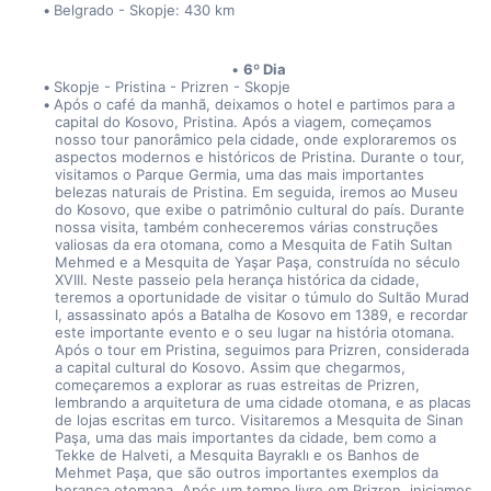
Belgrado - Skopje: 430 km
6º Dia
Skopje - Pristina - Prizren - Skopje
Após o café da manhã, deixamos o hotel e partimos para a 
capital do Kosovo, Pristina. Após a viagem, começamos 
nosso tour panorâmico pela cidade, onde exploraremos os 
aspectos modernos e históricos de Pristina. Durante o tour, 
visitamos o Parque Germia, uma das mais importantes 
belezas naturais de Pristina. Em seguida, iremos ao Museu 
do Kosovo, que exibe o patrimônio cultural do país. Durante 
nossa visita, também conheceremos várias construções 
valiosas da era otomana, como a Mesquita de Fatih Sultan 
Mehmed e a Mesquita de Yaşar Paşa, construída no século 
XVIII. Neste passeio pela herança histórica da cidade, 
teremos a oportunidade de visitar o túmulo do Sultão Murad 
I, assassinato após a Batalha de Kosovo em 1389, e recordar 
este importante evento e o seu lugar na história otomana. 
Após o tour em Pristina, seguimos para Prizren, considerada 
a capital cultural do Kosovo. Assim que chegarmos, 
começaremos a explorar as ruas estreitas de Prizren, 
lembrando a arquitetura de uma cidade otomana, e as placas 
de lojas escritas em turco. Visitaremos a Mesquita de Sinan 
Paşa, uma das mais importantes da cidade, bem como a 
Tekkе de Halveti, a Mesquita Bayraklı e os Banhos de 
Mehmet Paşa, que são outros importantes exemplos da 
herança otomana. Após um tempo livre em Prizren, iniciamos 