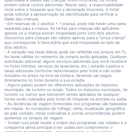
quantidade e idades das crianças forem incorretas, os hotéis
podem cobrar custos adicionais. Nesse caso, a responsabilidade
recai sobre o hóspede que fez a declaração incorreta. O hotel
pode solicitar a apresentação de identificação para verificar a
idade das crianças.
- Em reservas de 2 adultos + 1 criança, pode não haver uma cama
separada para a criança. As tarifas para crianças são aplicáveis
apenas se a criança estiver hospedada junto com dois adultos.
Descontos para crianças são válidos apenas para a “única criança”
que corresponde à faixa etária que está hospedada ao lado de
dois adultos.
- A variação nas taxas diárias pode ser refletida nos preços em TL.
As taxas válidas no momento da compra serão aplicadas. Qualquer
solicitação adicional, alguns serviços adicionais que você receberá
no hotel (minibar, serviços de lavanderia, etc.) estarão sujeitos a
taxas adicionais conforme determinados pelo hotel e não estão
incluídos no preço na hora da compra, devendo ser pagos
diretamente no hotel durante a sua estadia.
- Alguns países podem ter diferentes aplicações de impostos
municipais, de turismo ou locais. Todos os impostos municipais, de
turismo ou outros que estiverem sendo aplicados de qualquer
forma serão coletados pelo hotel do hóspede na entrada ou saída.
- As distâncias de viagem fornecidas nos programas são baseadas
em mapas. As condições de tráfego, clima, localização geográfica
do país visitado, obras rodoviárias e outras circunstâncias podem
aumentar os tempos de viagem.
- Turdan tura pode mudar a ordem dos programas nas cidades e a
companhia aérea principal a ser usada sem comprometer o