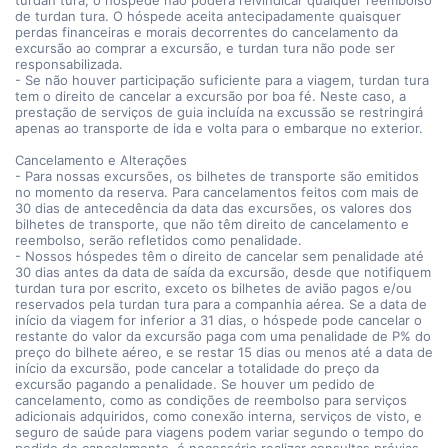
turdan tura, o hóspede não poderá reivindicar qualquer reembolso
de turdan tura. O hóspede aceita antecipadamente quaisquer
perdas financeiras e morais decorrentes do cancelamento da
excursão ao comprar a excursão, e turdan tura não pode ser
responsabilizada.
- Se não houver participação suficiente para a viagem, turdan tura
tem o direito de cancelar a excursão por boa fé. Neste caso, a
prestação de serviços de guia incluída na excussão se restringirá
apenas ao transporte de ida e volta para o embarque no exterior.
Cancelamento e Alterações
- Para nossas excursões, os bilhetes de transporte são emitidos
no momento da reserva. Para cancelamentos feitos com mais de
30 dias de antecedência da data das excursões, os valores dos
bilhetes de transporte, que não têm direito de cancelamento e
reembolso, serão refletidos como penalidade.
- Nossos hóspedes têm o direito de cancelar sem penalidade até
30 dias antes da data de saída da excursão, desde que notifiquem
turdan tura por escrito, exceto os bilhetes de avião pagos e/ou
reservados pela turdan tura para a companhia aérea. Se a data de
início da viagem for inferior a 31 dias, o hóspede pode cancelar o
restante do valor da excursão paga com uma penalidade de P% do
preço do bilhete aéreo, e se restar 15 dias ou menos até a data de
início da excursão, pode cancelar a totalidade do preço da
excursão pagando a penalidade. Se houver um pedido de
cancelamento, como as condições de reembolso para serviços
adicionais adquiridos, como conexão interna, serviços de visto, e
seguro de saúde para viagens podem variar segundo o tempo do