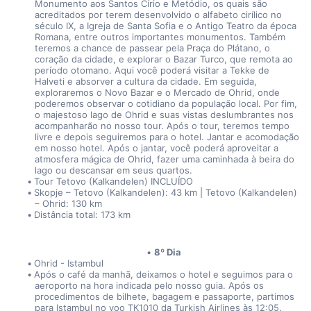
Monumento aos Santos Círio e Metódio, os quais são 
acreditados por terem desenvolvido o alfabeto cirílico no 
século IX, a Igreja de Santa Sofia e o Antigo Teatro da época 
Romana, entre outros importantes monumentos. Também 
teremos a chance de passear pela Praça do Plátano, o 
coração da cidade, e explorar o Bazar Turco, que remota ao 
período otomano. Aqui você poderá visitar a Tekkе de 
Halveti e absorver a cultura da cidade. Em seguida, 
exploraremos o Novo Bazar e o Mercado de Ohrid, onde 
poderemos observar o cotidiano da população local. Por fim, 
o majestoso lago de Ohrid e suas vistas deslumbrantes nos 
acompanharão no nosso tour. Após o tour, teremos tempo 
livre e depois seguiremos para o hotel. Jantar e acomodação 
em nosso hotel. Após o jantar, você poderá aproveitar a 
atmosfera mágica de Ohrid, fazer uma caminhada à beira do 
lago ou descansar em seus quartos.
Tour Tetovo (Kalkandelen) INCLUÍDO
Skopje – Tetovo (Kalkandelen): 43 km | Tetovo (Kalkandelen) 
– Ohrid: 130 km
Distância total: 173 km
8º Dia
Ohrid - Istambul
Após o café da manhã, deixamos o hotel e seguimos para o 
aeroporto na hora indicada pelo nosso guia. Após os 
procedimentos de bilhete, bagagem e passaporte, partimos 
para Istambul no voo TK1010 da Turkish Airlines às 12:05. 