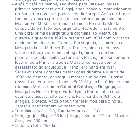
Após o café da manhã, seguimos para Sarajevo. Nossa 
primeira parada será em Blagaj, onde nasce o impressionante 
rio Buna, um dos mais poderosos da Europa. Após um breve 
tempo livre para apreciar a beleza natural, seguimos para 
Mostar. Em Mostar, veremos a famosa Ponte de Mostar, 
construída em 1557 pelo arquiteto Hayreddin. Esta ponte, 
uma obra-prima da arquitetura otomana, foi destruída 
durante a guerra de 1992 e reaberta em 2004 com o grande 
apoio da República da Turquia. Em seguida, visitaremos a 
Mesquita Koski Mehmet Paşa. Prosseguimos com nossa 
viagem a Sarajevo. Após a chegada, faremos um tour 
panorâmico pela capital cultural dos Bálcãs, famosa por ser o 
local onde a Primeira Guerra Mundial começou com o 
assassinato do arquiduque Franz Ferdinand em 1914. 
Sarajevo sofreu grandes destruições durante a guerra de 
1992, no entanto, conseguiu manter sua beleza. Durante 
nosso tour, veremos a famosa Baščaršija, a histórica pousada 
otomana Morica Han, a Catedral Católica, a Sinagoga, as 
Mesquitas Hüsrev Bey e Ferhadiye, a Ponte Latina onde 
ocorreu o assassinato de Franz Ferdinand em 1914, e a 
antiga Biblioteca. Após o tour, transferimos para o hotel. 
Jantar e hospedagem no nosso hotel.
Tour Blagaj INCLUÍDO, Tour Mostar INCLUÍDO
Medjugorje - Blagaj: 28 km | Blagaj - Mostar: 12 km | Mostar - 
Sarajevo: 130 km
Distância total: 162 km