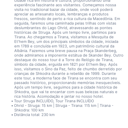
cidade rica em história e cultura, proporcionando uma 
experiência fascinante aos visitantes. Começamos nossa 
visita no tradicional bazar da cidade, onde você poderá 
apreciar as artesanato locais, lembranças e produtos 
frescos, sentindo de perto a rica cultura da Macedônia. Em 
seguida, faremos uma caminhada pelas trilhas com vistas 
deslumbrantes do Lago Ohrid, atravessando as pontes 
históricas de Struga. Após um tempo livre, partimos para 
Tirana. Ao chegarmos a Tirana, visitamos a Mesquita de 
Et'hem Bey, um dos principais símbolos da cidade, iniciada 
em 1789 e concluída em 1923, um patrimônio cultural da 
Albânia. Fazemos uma breve pausa na Praça Skanderbeg, 
onde admiramos a imponente estátua de Skander Bey. Outro 
destaque do nosso tour é a Torre do Relógio de Tirana, 
símbolo da cidade, erguida em 1821 por Et'hem Bey. Após 
isso, visitamos o Sino da Paz, feito de chumbo derretido por 
crianças de Shkodra durante a rebelião de 1999. Durante 
este tour, a moderna face de Tirana se encontra com seu 
passado histórico, proporcionando memórias inesquecíveis. 
Após um tempo livre, seguimos para a cidade histórica de 
Shkodra, que vai te encantar com suas belezas naturais e 
rica história. Acomodação e jantar no nosso hotel.
Tour Struga INCLUÍDO, Tour Tirana INCLUÍDO
Ohrid - Struga: 15 km | Struga - Tirana: 115 km | Tirana - 
Shkodra: 100 km
Distância total: 230 km