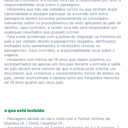
saída de indivíduos, e a turdan tura não é responsável por isso, a
responsabilidade recai sobre o passageiro.
- Hóspedes que não são cidadãos turcos ou que tenham dupla
nacionalidade e desejam participar da excursão com outro
passaporte devem consultar pessoalmente os consulados
relevantes sobre os procedimentos de visto aplicáveis ao país de
destino, caso contrário, a turdan tura não será responsável por
quaisquer resultados que possam ocorrer.
- Para evitar problemas com a polícia de imigração na fronteira do
país a ser visitado devido a passaportes rasgados, danificados,
molhados e/ou semelhantes; é necessário renovar os
passaportes. Caso contrário, a responsabilidade recai sobre o
viajante.
- Hóspedes com menos de 18 anos que viajam sozinhos ou
acompanhados de apenas um dos pais durante a entrada e saída
do país devem estar cientes de que a polícia pode solicitar um
documento que comprove o consentimento mútuo de ambos os
pais, sendo aconselhada a cautela tanto aos hóspedes menores
de 18 anos quanto aos seus pais.
o que está incluído
- Passagens aéreas de ida e volta com a Turkish Airlines de
Istambul Hl. / Ohrid / Istambul Hl.
- Acomodações totais de 7 noites em hotéis de 4 e 5 estrelas, 1