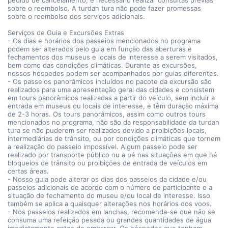
pedido de cancelamento, é necessário realizar consultas prévias
sobre o reembolso. A turdan tura não pode fazer promessas
sobre o reembolso dos serviços adicionais.
Serviços de Guia e Excursões Extras
- Os dias e horários dos passeios mencionados no programa
podem ser alterados pelo guia em função das aberturas e
fechamentos dos museus e locais de interesse a serem visitados,
bem como das condições climáticas. Durante as excursões,
nossos hóspedes podem ser acompanhados por guias diferentes.
- Os passeios panorâmicos incluídos no pacote da excursão são
realizados para uma apresentação geral das cidades e consistem
em tours panorâmicos realizadas a partir do veículo, sem incluir a
entrada em museus ou locais de interesse, e têm duração máxima
de 2-3 horas. Os tours panorâmicos, assim como outros tours
mencionados no programa, não são da responsabilidade da turdan
tura se não puderem ser realizados devido a proibições locais,
intermediárias de trânsito, ou por condições climáticas que tornem
a realização do passeio impossível. Algum passeio pode ser
realizado por transporte público ou a pé nas situações em que há
bloqueios de trânsito ou proibições de entrada de veículos em
certas áreas.
- Nosso guia pode alterar os dias dos passeios da cidade e/ou
passeios adicionais de acordo com o número de participante e a
situação de fechamento do museu e/ou local de interesse. Isso
também se aplica a quaisquer alterações nos horários dos voos.
- Nos passeios realizados em lanchas, recomenda-se que não se
consuma uma refeição pesada ou grandes quantidades de água