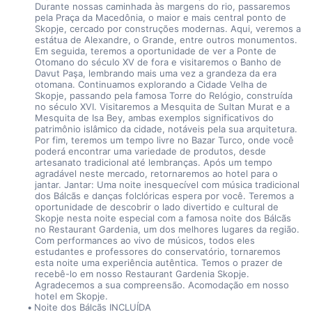
Durante nossas caminhada às margens do rio, passaremos 
pela Praça da Macedônia, o maior e mais central ponto de 
Skopje, cercado por construções modernas. Aqui, veremos a 
estátua de Alexandre, o Grande, entre outros monumentos. 
Em seguida, teremos a oportunidade de ver a Ponte de 
Otomano do século XV de fora e visitaremos o Banho de 
Davut Paşa, lembrando mais uma vez a grandeza da era 
otomana. Continuamos explorando a Cidade Velha de 
Skopje, passando pela famosa Torre do Relógio, construída 
no século XVI. Visitaremos a Mesquita de Sultan Murat e a 
Mesquita de Isa Bey, ambas exemplos significativos do 
patrimônio islâmico da cidade, notáveis pela sua arquitetura. 
Por fim, teremos um tempo livre no Bazar Turco, onde você 
poderá encontrar uma variedade de produtos, desde 
artesanato tradicional até lembranças. Após um tempo 
agradável neste mercado, retornaremos ao hotel para o 
jantar. Jantar: Uma noite inesquecível com música tradicional 
dos Bálcãs e danças folclóricas espera por você. Teremos a 
oportunidade de descobrir o lado divertido e cultural de 
Skopje nesta noite especial com a famosa noite dos Bálcãs 
no Restaurant Gardenia, um dos melhores lugares da região. 
Com performances ao vivo de músicos, todos eles 
estudantes e professores do conservatório, tornaremos 
esta noite uma experiência autêntica. Temos o prazer de 
recebê-lo em nosso Restaurant Gardenia Skopje. 
Agradecemos a sua compreensão. Acomodação em nosso 
hotel em Skopje.
Noite dos Bálcãs INCLUÍDA 