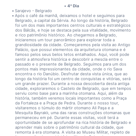
4º Dia
Sarajevo - Belgrado
Após o café da manhã, deixamos o hotel e seguimos para 
Belgrado, a capital da Sérvia. Ao longo da história, Belgrado 
foi um dos mais importantes centros culturais e estratégicos 
dos Bálcãs, e hoje se destaca pela sua vitalidade, movimento 
e rico patrimônio histórico. Ao chegarmos a Belgrado, 
iniciaremos um tour panorâmico para explorar toda a 
grandiosidade da cidade. Começaremos pela visita ao Antigo 
Palácio, que possui elementos da arquitetura otomana e é 
famoso pelos seus belos tetos entalhados. Aqui, você pode 
sentir a atmosfera histórica e descobrir a mescla entre o 
passado e o presente de Belgrado. Seguimos para um dos 
pontos mais impressionantes da cidade, onde o rio Sava 
encontra o rio Danúbio. Desfrutar desta vista única, que ao 
longo da história foi um centro de conquistas e vitórias, será 
um grande prazer. Durante a nossa descoberta desta antiga 
cidade, exploraremos o Castelo de Belgrado, que em tempos 
serviu como base para a marinha otomana. Aqui, além da 
história, também veremos locais importantes como a Praça 
da Fortaleza e a Praça de Pedra. Durante o nosso tour, 
visitaremos o túmulo do mártir otomano Ali Paşa e a 
Mesquita Bayraklı, uma das raras construções otomanas que 
permaneceu em pé. Durante essas visitas, você terá a 
oportunidade de se aprofundar na rica história de Belgrado e 
aprender mais sobre o patrimônio cultural da cidade, que 
remonta à era otomana. A visita ao Museu Militar, repleto de 