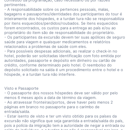
conteúdo da programação, caso necessário ou por razões
pertinentes.
- A responsabilidade sobre os pertences pessoais, malas,
bagagens e passaportes/identidades dos participantes do tour é
inteiramente dos hóspedes, e a turdan tura não se responsabiliza
por itens esquecidos/perdidos/roubados. Se itens esquecidos
forem encontrados, os custos para a entrega ao país e/ou ao
proprietário do item são de responsabilidade do proprietário.
- Os participantes da excursão devem ter suas apólices de seguro
saúde para viagem e quaisquer medicamentos e relatórios
relacionados a problemas de saúde com eles.
- Para possíveis despesas adicionais, ao realizar o check-in no
hotel, poderão ser solicitadas identificação com foto emitida por
autoridades, passaporte e depósito em dinheiro ou cartão de
crédito, conforme determinado pelo hotel. O reembolso do
depósito solicitado na saída é um procedimento entre o hotel e o
hóspede, e a turdan tura não interfere.
Visto e Passaporte
- O passaporte dos nossos hóspedes deve ser válido por pelo
menos 6 meses após a data de término da viagem.
- Ao atravessar fronteiras/portos, deve haver pelo menos 2
páginas em branco no passaporte para o carimbo de
entrada/saída.
- Estar isento de visto e ter um visto obtido para os países da
excursão não significa que seja garantida a entrada/saída do país,
pois a polícia da imigração tem a autoridade de negar a entrada ou