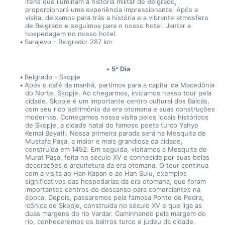
itens que iluminam a história militar de Belgrado, 
proporcionará uma experiência impressionante. Após a 
visita, deixamos para trás a história e a vibrante atmosfera 
de Belgrado e seguimos para o nosso hotel. Jantar e 
hospedagem no nosso hotel.
Sarajevo - Belgrado: 287 km
5º Dia
Belgrado - Skopje
Após o café da manhã, partimos para a capital da Macedônia 
do Norte, Skopje. Ao chegarmos, iniciamos nosso tour pela 
cidade. Skopje é um importante centro cultural dos Bálcãs, 
com seu rico patrimônio da era otomana e suas construções 
modernas. Começamos nossa visita pelos locais históricos 
de Skopje, a cidade natal do famoso poeta turco Yahya 
Kemal Beyatlı. Nossa primeira parada será na Mesquita de 
Mustafa Paşa, a maior e mais grandiosa da cidade, 
construída em 1492. Em seguida, visitamos a Mesquita de 
Murat Paşa, feita no século XV e conhecida por suas belas 
decorações e arquitetura da era otomana. O tour continua 
com a visita ao Han Kapan e ao Han Sulu, exemplos 
significativos das hospedarias da era otomana, que foram 
importantes centros de descanso para comerciantes na 
época. Depois, passaremos pela famosa Ponte de Pedra, 
icônica de Skopje, construída no século XV e que liga as 
duas margens do rio Vardar. Caminhando pela margem do 
rio, conheceremos os bairros turco e judeu da cidade. 