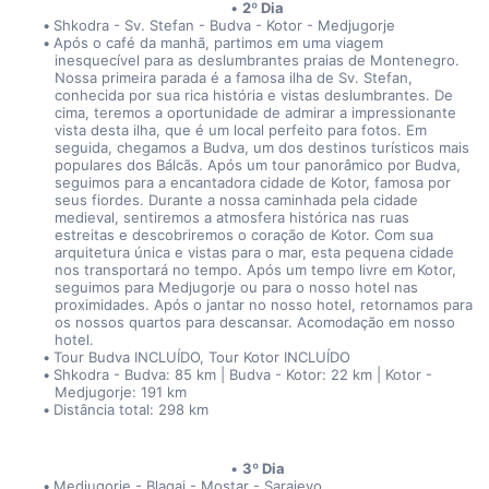
2º Dia
Shkodra - Sv. Stefan - Budva - Kotor - Medjugorje
Após o café da manhã, partimos em uma viagem 
inesquecível para as deslumbrantes praias de Montenegro. 
Nossa primeira parada é a famosa ilha de Sv. Stefan, 
conhecida por sua rica história e vistas deslumbrantes. De 
cima, teremos a oportunidade de admirar a impressionante 
vista desta ilha, que é um local perfeito para fotos. Em 
seguida, chegamos a Budva, um dos destinos turísticos mais 
populares dos Bálcãs. Após um tour panorâmico por Budva, 
seguimos para a encantadora cidade de Kotor, famosa por 
seus fiordes. Durante a nossa caminhada pela cidade 
medieval, sentiremos a atmosfera histórica nas ruas 
estreitas e descobriremos o coração de Kotor. Com sua 
arquitetura única e vistas para o mar, esta pequena cidade 
nos transportará no tempo. Após um tempo livre em Kotor, 
seguimos para Medjugorje ou para o nosso hotel nas 
proximidades. Após o jantar no nosso hotel, retornamos para 
os nossos quartos para descansar. Acomodação em nosso 
hotel.
Tour Budva INCLUÍDO, Tour Kotor INCLUÍDO
Shkodra - Budva: 85 km | Budva - Kotor: 22 km | Kotor - 
Medjugorje: 191 km
Distância total: 298 km
3º Dia
Medjugorje - Blagaj - Mostar - Sarajevo