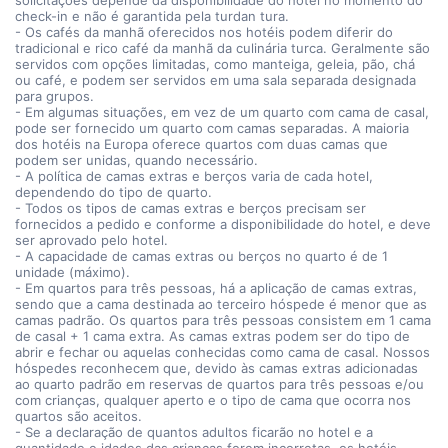
solicitações depende da disponibilidade do hotel no momento do
check-in e não é garantida pela turdan tura.
- Os cafés da manhã oferecidos nos hotéis podem diferir do
tradicional e rico café da manhã da culinária turca. Geralmente são
servidos com opções limitadas, como manteiga, geleia, pão, chá
ou café, e podem ser servidos em uma sala separada designada
para grupos.
- Em algumas situações, em vez de um quarto com cama de casal,
pode ser fornecido um quarto com camas separadas. A maioria
dos hotéis na Europa oferece quartos com duas camas que
podem ser unidas, quando necessário.
- A política de camas extras e berços varia de cada hotel,
dependendo do tipo de quarto.
- Todos os tipos de camas extras e berços precisam ser
fornecidos a pedido e conforme a disponibilidade do hotel, e deve
ser aprovado pelo hotel.
- A capacidade de camas extras ou berços no quarto é de 1
unidade (máximo).
- Em quartos para três pessoas, há a aplicação de camas extras,
sendo que a cama destinada ao terceiro hóspede é menor que as
camas padrão. Os quartos para três pessoas consistem em 1 cama
de casal + 1 cama extra. As camas extras podem ser do tipo de
abrir e fechar ou aquelas conhecidas como cama de casal. Nossos
hóspedes reconhecem que, devido às camas extras adicionadas
ao quarto padrão em reservas de quartos para três pessoas e/ou
com crianças, qualquer aperto e o tipo de cama que ocorra nos
quartos são aceitos.
- Se a declaração de quantos adultos ficarão no hotel e a