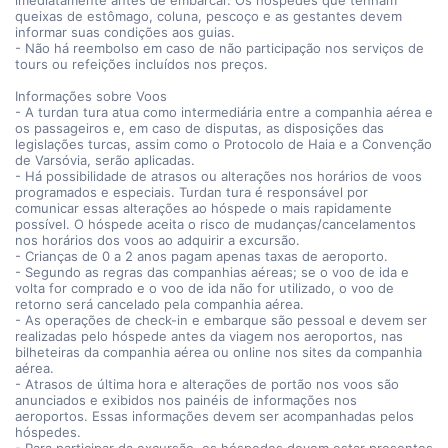
imediatamente antes de embarcar. Os hóspedes que tenham
queixas de estômago, coluna, pescoço e as gestantes devem
informar suas condições aos guias.
- Não há reembolso em caso de não participação nos serviços de
tours ou refeições incluídos nos preços.
Informações sobre Voos
- A turdan tura atua como intermediária entre a companhia aérea e
os passageiros e, em caso de disputas, as disposições das
legislações turcas, assim como o Protocolo de Haia e a Convenção
de Varsóvia, serão aplicadas.
- Há possibilidade de atrasos ou alterações nos horários de voos
programados e especiais. Turdan tura é responsável por
comunicar essas alterações ao hóspede o mais rapidamente
possível. O hóspede aceita o risco de mudanças/cancelamentos
nos horários dos voos ao adquirir a excursão.
- Crianças de 0 a 2 anos pagam apenas taxas de aeroporto.
- Segundo as regras das companhias aéreas; se o voo de ida e
volta for comprado e o voo de ida não for utilizado, o voo de
retorno será cancelado pela companhia aérea.
- As operações de check-in e embarque são pessoal e devem ser
realizadas pelo hóspede antes da viagem nos aeroportos, nas
bilheteiras da companhia aérea ou online nos sites da companhia
aérea.
- Atrasos de última hora e alterações de portão nos voos são
anunciados e exibidos nos painéis de informações nos
aeroportos. Essas informações devem ser acompanhadas pelos
hóspedes.