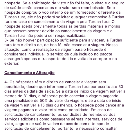
hóspede. Se a solicitação de visto não foi feita, o visto e o seguro
de saúde serão cancelados e o valor será reembolsado. Se o
hóspede comprou o voo interno de um fornecedor diferente da
Turdan tura, ele não poderá solicitar qualquer reembolso à Turdan
tura no caso de cancelamento da viagem pela Turdan tura. O
hóspede aceita previamente todas as perdas materiais e morais
que possam ocorrer devido ao cancelamento da viagem e a
Turdan tura não poderá ser responsabilizada.
3
-
Se não houver participação suficiente para a viagem, a Turdan
tura tem o direito de, de boa fé, não cancelar a viagem. Nessa
situação, como a realização da viagem para o hóspede é
considerada individual, o serviço de guia incluído no pacote
abrangerá apenas o transporte de ida e volta do aeroporto no
exterior.
Cancelamento e Alteração
4
-
Os hóspedes têm o direito de cancelar a viagem sem
penalidade, desde que informem a Turdan tura por escrito até 30
dias antes da data de saída. Se a data de início da viagem estiver a
menos de 31 dias, o hóspede pode cancelar a viagem pagando
uma penalidade de 50% do valor da viagem, e se a data de início
da viagem estiver a 15 dias ou menos, o hóspede pode cancelar a
viagem pagando o valor total como penalidade. Em caso de
solicitação de cancelamento, as condições de reembolso dos
serviços adicionais como passagens aéreas internas, serviços de
visto, seguro de saúde variam de acordo com o tempo de
solicitação de cancelamento, portanto, é necessário consultar