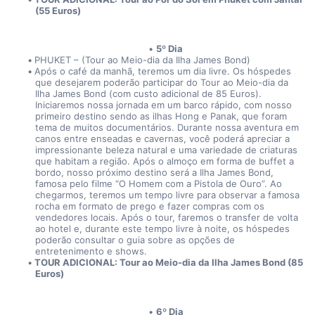
(55 Euros)
5º Dia
PHUKET – (Tour ao Meio-dia da Ilha James Bond)
Após o café da manhã, teremos um dia livre. Os hóspedes 
que desejarem poderão participar do Tour ao Meio-dia da 
Ilha James Bond (com custo adicional de 85 Euros). 
Iniciaremos nossa jornada em um barco rápido, com nosso 
primeiro destino sendo as ilhas Hong e Panak, que foram 
tema de muitos documentários. Durante nossa aventura em 
canos entre enseadas e cavernas, você poderá apreciar a 
impressionante beleza natural e uma variedade de criaturas 
que habitam a região. Após o almoço em forma de buffet a 
bordo, nosso próximo destino será a Ilha James Bond, 
famosa pelo filme “O Homem com a Pistola de Ouro”. Ao 
chegarmos, teremos um tempo livre para observar a famosa 
rocha em formato de prego e fazer compras com os 
vendedores locais. Após o tour, faremos o transfer de volta 
ao hotel e, durante este tempo livre à noite, os hóspedes 
poderão consultar o guia sobre as opções de 
entretenimento e shows.
TOUR ADICIONAL: Tour ao Meio-dia da Ilha James Bond (85 
Euros)
6º Dia