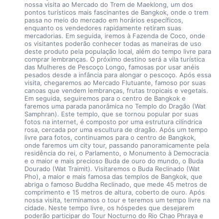
nossa visita ao Mercado do Trem de Maeklong, um dos 
pontos turísticos mais fascinantes de Bangkok, onde o trem 
passa no meio do mercado em horários específicos, 
enquanto os vendedores rapidamente retiram suas 
mercadorias. Em seguida, iremos à Fazenda de Coco, onde 
os visitantes poderão conhecer todas as maneiras de uso 
deste produto pela população local, além do tempo livre para 
comprar lembranças. O próximo destino será a vila turística 
das Mulheres de Pescoço Longo, famosas por usar anéis 
pesados desde a infância para alongar o pescoço. Após essa 
visita, chegaremos ao Mercado Flutuante, famoso por suas 
canoas que vendem lembranças, frutas tropicais e vegetais. 
Em seguida, seguiremos para o centro de Bangkok e 
faremos uma parada panorâmica no Templo do Dragão (Wat 
Samphran). Este templo, que se tornou popular por suas 
fotos na internet, é composto por uma estrutura cilíndrica 
rosa, cercada por uma escultura de dragão. Após um tempo 
livre para fotos, continuamos para o centro de Bangkok, 
onde faremos um city tour, passando panoramicamente pela 
residência do rei, o Parlamento, o Monumento à Democracia 
e o maior e mais precioso Buda de ouro do mundo, o Buda 
Dourado (Wat Traimit). Visitaremos o Buda Reclinado (Wat 
Pho), a maior e mais famosa das templos de Bangkok, que 
abriga o famoso Buddha Reclinado, que mede 45 metros de 
comprimento e 15 metros de altura, coberto de ouro. Após 
nossa visita, terminamos o tour e teremos um tempo livre na 
cidade. Neste tempo livre, os hóspedes que desejarem 
poderão participar do Tour Nocturno do Rio Chao Phraya e 