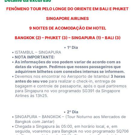
Detalhe da excursão
FENÔMENO TOUR PELO LONGE DO ORIENTE EM BALI E PHUKET
SINGAPORE AIRLINES
9 NOITES DE ACOMODAÇÃO EM HOTEL
BANGKOK (2) – PHUKET (3) – SINGAPURA (1) – BALI (3)
1º Dia
ISTAMBUL – SINGAPURA
NOTA IMPORTANTE:
As informações do voo podem variar de acordo com as 
datas da viagem. Pedimos que nossos passageiros que 
adquirirem bilhetes com conexões internas se informem. 
Devemos nos encontrar no Aeroporto de Istambul 
3 horas 
antes do seu voo
 para realizar o check-in, entrega de 
bagagem e controle de passaporte, após o qual partiremos 
para Singapura no voo programado SG391 da Singapore 
Airlines às 13h25.
2º Dia
SINGAPURA – BANGKOK – (Tour Noturno aos Mercados de 
Bangkok com Jantar)
Chegada a Singapura às 05:00, em horário local, e, em 
seguida, voaremos para Bangkok no voo programado SQ706 