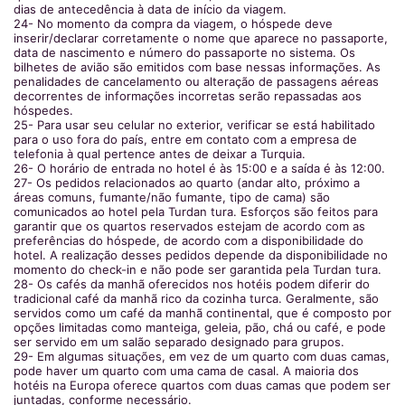
dias de antecedência à data de início da viagem.
24- No momento da compra da viagem, o hóspede deve
inserir/declarar corretamente o nome que aparece no passaporte,
data de nascimento e número do passaporte no sistema. Os
bilhetes de avião são emitidos com base nessas informações. As
penalidades de cancelamento ou alteração de passagens aéreas
decorrentes de informações incorretas serão repassadas aos
hóspedes.
25- Para usar seu celular no exterior, verificar se está habilitado
para o uso fora do país, entre em contato com a empresa de
telefonia à qual pertence antes de deixar a Turquia.
26- O horário de entrada no hotel é às 15:00 e a saída é às 12:00.
27- Os pedidos relacionados ao quarto (andar alto, próximo a
áreas comuns, fumante/não fumante, tipo de cama) são
comunicados ao hotel pela Turdan tura. Esforços são feitos para
garantir que os quartos reservados estejam de acordo com as
preferências do hóspede, de acordo com a disponibilidade do
hotel. A realização desses pedidos depende da disponibilidade no
momento do check-in e não pode ser garantida pela Turdan tura.
28- Os cafés da manhã oferecidos nos hotéis podem diferir do
tradicional café da manhã rico da cozinha turca. Geralmente, são
servidos como um café da manhã continental, que é composto por
opções limitadas como manteiga, geleia, pão, chá ou café, e pode
ser servido em um salão separado designado para grupos.
29- Em algumas situações, em vez de um quarto com duas camas,
pode haver um quarto com uma cama de casal. A maioria dos
hotéis na Europa oferece quartos com duas camas que podem ser
juntadas, conforme necessário.