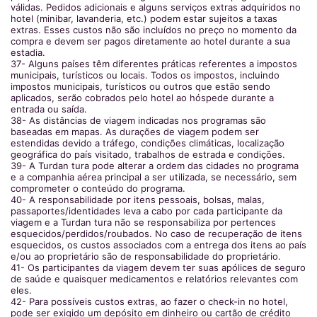
válidas. Pedidos adicionais e alguns serviços extras adquiridos no
hotel (minibar, lavanderia, etc.) podem estar sujeitos a taxas
extras. Esses custos não são incluídos no preço no momento da
compra e devem ser pagos diretamente ao hotel durante a sua
estadia.
37- Alguns países têm diferentes práticas referentes a impostos
municipais, turísticos ou locais. Todos os impostos, incluindo
impostos municipais, turísticos ou outros que estão sendo
aplicados, serão cobrados pelo hotel ao hóspede durante a
entrada ou saída.
38- As distâncias de viagem indicadas nos programas são
baseadas em mapas. As durações de viagem podem ser
estendidas devido a tráfego, condições climáticas, localização
geográfica do país visitado, trabalhos de estrada e condições.
39- A Turdan tura pode alterar a ordem das cidades no programa
e a companhia aérea principal a ser utilizada, se necessário, sem
comprometer o conteúdo do programa.
40- A responsabilidade por itens pessoais, bolsas, malas,
passaportes/identidades leva a cabo por cada participante da
viagem e a Turdan tura não se responsabiliza por pertences
esquecidos/perdidos/roubados. No caso de recuperação de itens
esquecidos, os custos associados com a entrega dos itens ao país
e/ou ao proprietário são de responsabilidade do proprietário.
41- Os participantes da viagem devem ter suas apólices de seguro
de saúde e quaisquer medicamentos e relatórios relevantes com
eles.
42- Para possíveis custos extras, ao fazer o check-in no hotel,
pode ser exigido um depósito em dinheiro ou cartão de crédito