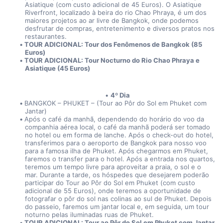
Asiatique (com custo adicional de 45 Euros). O Asiatique 
Riverfront, localizado à beira do rio Chao Phraya, é um dos 
maiores projetos ao ar livre de Bangkok, onde podemos 
desfrutar de compras, entretenimento e diversos pratos nos 
restaurantes.
TOUR ADICIONAL: Tour dos Fenômenos de Bangkok (85 
Euros)
TOUR ADICIONAL: Tour Nocturno do Rio Chao Phraya e 
Asiatique (45 Euros)
4º Dia
BANGKOK – PHUKET – (Tour ao Pôr do Sol em Phuket com 
Jantar)
Após o café da manhã, dependendo do horário do voo da 
companhia aérea local, o café da manhã poderá ser tomado 
no hotel ou em forma de lanche. Após o check-out do hotel, 
transferimos para o aeroporto de Bangkok para nosso voo 
para a famosa ilha de Phuket. Após chegarmos em Phuket, 
faremos o transfer para o hotel. Após a entrada nos quartos, 
teremos um tempo livre para aproveitar a praia, o sol e o 
mar. Durante a tarde, os hóspedes que desejarem poderão 
participar do Tour ao Pôr do Sol em Phuket (com custo 
adicional de 55 Euros), onde teremos a oportunidade de 
fotografar o pôr do sol nas colinas ao sul de Phuket. Depois 
do passeio, faremos um jantar local e, em seguida, um tour 
noturno pelas iluminadas ruas de Phuket.
TOUR ADICIONAL: Tour ao Pôr do Sol em Phuket com Jantar 