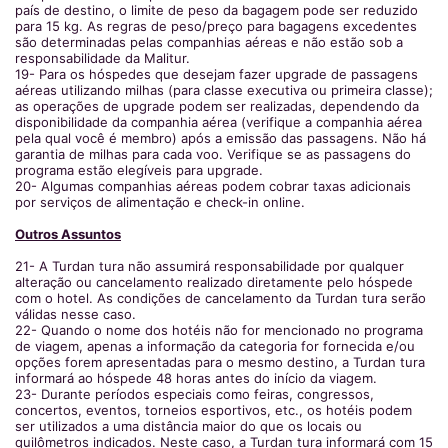
país de destino, o limite de peso da bagagem pode ser reduzido
para 15 kg. As regras de peso/preço para bagagens excedentes
são determinadas pelas companhias aéreas e não estão sob a
responsabilidade da Malitur.
19- Para os hóspedes que desejam fazer upgrade de passagens
aéreas utilizando milhas (para classe executiva ou primeira classe);
as operações de upgrade podem ser realizadas, dependendo da
disponibilidade da companhia aérea (verifique a companhia aérea
pela qual você é membro) após a emissão das passagens. Não há
garantia de milhas para cada voo. Verifique se as passagens do
programa estão elegíveis para upgrade.
20- Algumas companhias aéreas podem cobrar taxas adicionais
por serviços de alimentação e check-in online.
Outros Assuntos
21- A Turdan tura não assumirá responsabilidade por qualquer
alteração ou cancelamento realizado diretamente pelo hóspede
com o hotel. As condições de cancelamento da Turdan tura serão
válidas nesse caso.
22- Quando o nome dos hotéis não for mencionado no programa
de viagem, apenas a informação da categoria for fornecida e/ou
opções forem apresentadas para o mesmo destino, a Turdan tura
informará ao hóspede 48 horas antes do início da viagem.
23- Durante períodos especiais como feiras, congressos,
concertos, eventos, torneios esportivos, etc., os hotéis podem
ser utilizados a uma distância maior do que os locais ou
quilômetros indicados. Neste caso, a Turdan tura informará com 15