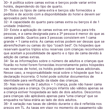
30- A política sobre camas extras e berços pode variar entre
hotéis, dependendo do tipo de quarto.
31- Todos os tipos de cama extra e berços são fornecidos a
pedido e de acordo com a disponibilidade do hotel e devem ser
aprovados pelo hotel.
32- A capacidade do quarto para camas extra ou berços é de 1
unidade (máximo).
33- Existe a aplicação de camas extras em quartos para três
pessoas, e a cama designada para a 3ª pessoa é menor do que as
camas padrão. Quartos para 3 pessoas consistem em 1 cama
grande + 1 cama extra. As camas extras podem ser dessas que se
abrem/fecham ou camas do tipo "coach bed". Os hóspedes que
reservam quartos triplos e/ou reservas com crianças reconhecem
que aceitam a possibilidade de aperto e o tipo de cama devido à
adição de camas extras.
34- Se as informações sobre o número de adultos e crianças que
ficarão no hotel forem fornecidas incorretamente pelos hóspedes
nas reservas de hotel, os hotéis podem cobrar taxas adicionais.
Nesse caso, a responsabilidade recai sobre o hóspede que fez a
declaração incorreta. O hotel pode solicitar documentos de
identidade para verificação da idade das crianças.
35- Nas reservas de 2 adultos + 1 criança, pode não haver cama
separada para a criança. Os preços infantis são válidos apenas se
a criança estiver hospedada ao lado de dois adultos. Descontos
para crianças são aplicáveis apenas para "uma criança" que se
enquadra na faixa etária ao lado de dois adultos.
36- A variação nas taxas de câmbio durante o dia é refletida nos
preços em TL. As taxas em vigor no momento do pagamento são