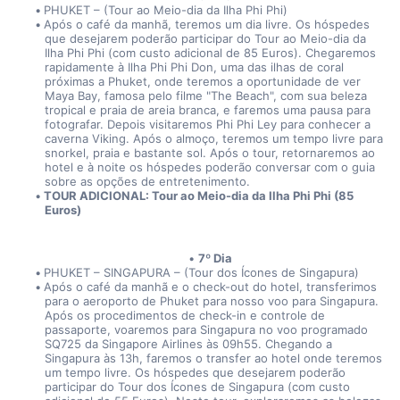
PHUKET – (Tour ao Meio-dia da Ilha Phi Phi)
Após o café da manhã, teremos um dia livre. Os hóspedes 
que desejarem poderão participar do Tour ao Meio-dia da 
Ilha Phi Phi (com custo adicional de 85 Euros). Chegaremos 
rapidamente à Ilha Phi Phi Don, uma das ilhas de coral 
próximas a Phuket, onde teremos a oportunidade de ver 
Maya Bay, famosa pelo filme "The Beach", com sua beleza 
tropical e praia de areia branca, e faremos uma pausa para 
fotografar. Depois visitaremos Phi Phi Ley para conhecer a 
caverna Viking. Após o almoço, teremos um tempo livre para 
snorkel, praia e bastante sol. Após o tour, retornaremos ao 
hotel e à noite os hóspedes poderão conversar com o guia 
sobre as opções de entretenimento.
TOUR ADICIONAL: Tour ao Meio-dia da Ilha Phi Phi (85 
Euros)
7º Dia
PHUKET – SINGAPURA – (Tour dos Ícones de Singapura)
Após o café da manhã e o check-out do hotel, transferimos 
para o aeroporto de Phuket para nosso voo para Singapura. 
Após os procedimentos de check-in e controle de 
passaporte, voaremos para Singapura no voo programado 
SQ725 da Singapore Airlines às 09h55. Chegando a 
Singapura às 13h, faremos o transfer ao hotel onde teremos 
um tempo livre. Os hóspedes que desejarem poderão 
participar do Tour dos Ícones de Singapura (com custo 