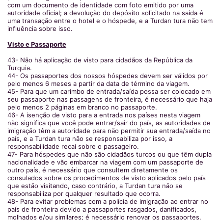
com um documento de identidade com foto emitido por uma
autoridade oficial; a devolução do depósito solicitado na saída é
uma transação entre o hotel e o hóspede, e a Turdan tura não tem
influência sobre isso.
Visto e Passaporte
43- Não há aplicação de visto para cidadãos da República da
Turquia.
44- Os passaportes dos nossos hóspedes devem ser válidos por
pelo menos 6 meses a partir da data de término da viagem.
45- Para que um carimbo de entrada/saída possa ser colocado em
seu passaporte nas passagens de fronteira, é necessário que haja
pelo menos 2 páginas em branco no passaporte.
46- A isenção de visto para a entrada nos países nesta viagem
não significa que você pode entrar/sair do país, as autoridades de
imigração têm a autoridade para não permitir sua entrada/saída no
país, e a Turdan tura não se responsabiliza por isso, a
responsabilidade recai sobre o passageiro.
47- Para hóspedes que não são cidadãos turcos ou que têm dupla
nacionalidade e vão embarcar na viagem com um passaporte de
outro país, é necessário que consultem diretamente os
consulados sobre os procedimentos de visto aplicados pelo país
que estão visitando, caso contrário, a Turdan tura não se
responsabiliza por qualquer resultado que ocorra.
48- Para evitar problemas com a polícia de imigração ao entrar no
país de fronteira devido a passaportes rasgados, danificados,
molhados e/ou similares; é necessário renovar os passaportes.