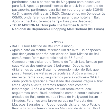
partiremos para o aeroporto de Singapura para nosso voo 
para Bali. Após os procedimentos de check-in e controle de 
passaporte, partiremos para Bali no voo programado SQ948 
da Singapore Airlines às 21h20. Chegaremos em Denpasar às 
00h05, onde faremos o transfer para nosso hotel em Bali. 
Após o check-in, teremos tempo livre para descanso.
TOUR ADICIONAL: Tour pela Ilha Sentosa & Jardim 
Nacional de Orquídeas & Shopping Mall Orchard (85 Euros)
9º Dia
BALI – (Tour Místico de Bali com Almoço)
Após o café da manhã, teremos um dia livre. Os hóspedes 
que desejarem poderão participar do Tour Místico de Bali 
com Almoço (com custo adicional de 85 Euros). 
Começaremos visitando o Templo de Tanah Lot, famoso por 
suas vistas deslumbrantes à beira-mar. Depois, nos 
dirigiremos ao Lago Bratan, o segundo maior do Bali, que 
possui templos e vistas espetaculares. Após o almoço em 
um restaurante local, seguiremos para a cachoeira Git Git, 
onde poderá apreciar a majestade das quedas d’água e tirar 
fotos. Após a visita, teremos tempo para comprar 
lembranças. Após o almoço em um restaurante local, 
seguiremos para Ubud, conhecida como o centro cultural e 
artístico de Bali, onde muitos filmes de Hollywood foram 
filmados. Faremos uma breve parada na Floresta dos 
Macacos Sagrados em Ubud, depois visitaremos o Palácio 
Real, e teremos tempo livre no Mercado de Arte de Ubud, 