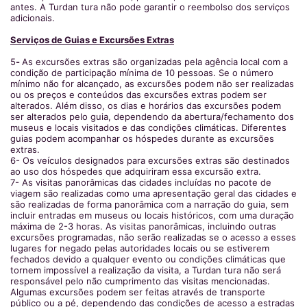
antes. A Turdan tura não pode garantir o reembolso dos serviços
adicionais.
Serviços de Guias e Excursões Extras
5
-
As excursões extras são organizadas pela agência local com a
condição de participação mínima de 10 pessoas. Se o número
mínimo não for alcançado, as excursões podem não ser realizadas
ou os preços e conteúdos das excursões extras podem ser
alterados. Além disso, os dias e horários das excursões podem
ser alterados pelo guia, dependendo da abertura/fechamento dos
museus e locais visitados e das condições climáticas. Diferentes
guias podem acompanhar os hóspedes durante as excursões
extras.
6- Os veículos designados para excursões extras são destinados
ao uso dos hóspedes que adquiriram essa excursão extra.
7- As visitas panorâmicas das cidades incluídas no pacote de
viagem são realizadas como uma apresentação geral das cidades e
são realizadas de forma panorâmica com a narração do guia, sem
incluir entradas em museus ou locais históricos, com uma duração
máxima de 2-3 horas. As visitas panorâmicas, incluindo outras
excursões programadas, não serão realizadas se o acesso a esses
lugares for negado pelas autoridades locais ou se estiverem
fechados devido a qualquer evento ou condições climáticas que
tornem impossível a realização da visita, a Turdan tura não será
responsável pelo não cumprimento das visitas mencionadas.
Algumas excursões podem ser feitas através de transporte
público ou a pé, dependendo das condições de acesso a estradas