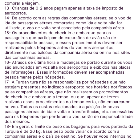
comprar a viagem.
13- Crianças de 0-2 anos pagam apenas a taxa de imposto de
aeroportos.
14- De acordo com as regras das companhias aéreas; se o voo de
ida de passagens aéreas compradas como ida e volta não for
utilizado, o voo de volta será cancelado pela companhia aérea.
15- Os procedimentos de check-in e embarque para os
passageiros que participam de excursões de avião são de
responsabilidade pessoal, e esses procedimentos devem ser
realizados pelos hóspedes antes do voo nos aeroportos,
diretamente nos balcões da companhia aérea ou online nos sites
das companhias aéreas.
16- Atrasos de última hora e mudanças de portão durante os voos
são anunciados em voz alta nos aeroportos e exibidos nas placas
de informações. Essas informações devem ser acompanhadas
pessoalmente pelos hóspedes.
17- A Turdan tura não se responsabiliza por hóspedes que não
estejam presentes no indicado aeroporto nos horários notificados
pelas companhias aéreas, que não realizarem os procedimentos
de check-in e embarque a tempo, ou que, apesar de terem
realizado esses procedimentos no tempo certo, não embarcarem
no voo. Todos os custos relacionados à aquisição de novas
passagens aéreas de ida e volta e transferências, etc. necessárias
para os hóspedes que perderam o voo, serão de responsabilidade
dos mesmos.
18- Em geral, o limite de peso das bagagens para voos partindo da
Turquia é de 20 kg. Esse peso pode variar de acordo com a
companhia aérea e o país de destino. Se houver voos internos no