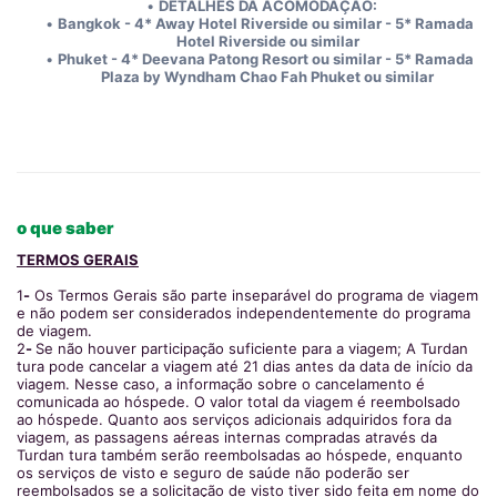
DETALHES DA ACOMODAÇÃO:
Bangkok - 4* Away Hotel Riverside ou similar - 5* Ramada 
Hotel Riverside ou similar
Phuket - 4* Deevana Patong Resort ou similar - 5* Ramada 
Plaza by Wyndham Chao Fah Phuket ou similar
o que saber
TERMOS GERAIS
1
-
Os Termos Gerais são parte inseparável do programa de viagem
e não podem ser considerados independentemente do programa
de viagem.
2
-
Se não houver participação suficiente para a viagem; A Turdan
tura pode cancelar a viagem até 21 dias antes da data de início da
viagem. Nesse caso, a informação sobre o cancelamento é
comunicada ao hóspede. O valor total da viagem é reembolsado
ao hóspede. Quanto aos serviços adicionais adquiridos fora da
viagem, as passagens aéreas internas compradas através da
Turdan tura também serão reembolsadas ao hóspede, enquanto
os serviços de visto e seguro de saúde não poderão ser
reembolsados se a solicitação de visto tiver sido feita em nome do