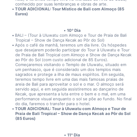
conhecido por suas lembranças e obras de arte.
TOUR ADICIONAL: Tour Místico de Bali com Almoço (85 
Euros)
10º Dia
BALI – (Tour à Uluwatu com Almoço e Tour de Praia de Bali 
Tropical – Show de Dança Kecak ao Pôr do Sol)
Após o café da manhã, teremos um dia livre. Os hóspedes 
que desejarem poderão participar do Tour à Uluwatu e Tour 
de Praia de Bali Tropical com Almoço e Show de Dança Kecak 
ao Pôr do Sol (com custo adicional de 85 Euros). 
Começaremos visitando o Templo de Uluwatu, situado em 
um penhasco, que é considerado um dos templos mais 
sagrados e protege a ilha de maus espíritos. Em seguida, 
teremos tempo livre em uma das mais famosas praias de 
areia de Bali para aproveitar o sol e o mar. O almoço será 
servido aqui, e em seguida assistiremos ao dançarino de 
Kecak, que apresenta a luta entre o bem e o mal, em uma 
performance visual enquanto o sol se põe ao fundo. No final 
do dia, faremos o transfer para o hotel.
TOUR ADICIONAL: Tour à Uluwatu com Almoço e Tour de 
Praia de Bali Tropical – Show de Dança Kecak ao Pôr do Sol 
(85 Euros)
11º Dia