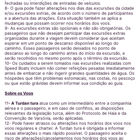
fechadas ou interdições de entradas de veículos.
8- O guia pode fazer alterações nos dias das excursões da cidade
e/ou excursões extras, de acordo com o número de participantes
e a abertura das atrações. Esta situação também se aplica a
mudanças que possam ocorrer nos horários dos voos.
9- As excursões extras são opcionais e não são obrigatórias. Os
passageiros que não desejam participar das excursões extras
organizadas durante a viagem devem considerar que aceitam
esperar em um ponto de descanso disponível ao longo do
caminho. Esses passageiros serão deixados no ponto de
descanso ao longo do caminho antes do início da excursão, e
serão recolhidos no mesmo ponto após o término da excursão.
10- Os cuidados a serem tomados nas excursões realizadas com
Speed Boats incluem não comer refeições pesadas imediatamente
antes de embarcar e não ingerir grandes quantidades de água. Os
hóspedes que têm problemas estomacais, nas costas, no pescoço
ou que estão grávidas devem informar sua condição ao guia.
Sobre os Voos
11
- A Turdan tura
atua como um intermediário entre a companhia
aérea e o passageiro, e em caso de conflitos, as disposições
relevantes da legislação turca, além do Protocolo de Haia e da
Convenção de Varsóvia, serão aplicadas.
12- Pode haver atrasos ou alterações nos horários dos voos nos
voos regulares e charter. A Turdan tura é obrigada a informar
essas alterações o mais rápido possível. O passageiro aceita o
risco de alterações/cancelamentos nos horários dos voos ao