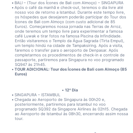
BALI – (Tour dos Ícones de Bali com Almoço) – SINGAPURA
Após o café da manhã e check-out, teremos o dia livre até 
nosso voo de retorno a Istambul. Durante este tempo livre, 
os hóspedes que desejarem poderão participar do Tour dos 
Ícones de Bali com Almoço (com custo adicional de 85 
Euros). Começaremos nossa jornada nas Terras de Arroz, 
onde teremos um tempo livre para experimentar a famosa 
café Luwak e tirar fotos na famosa Piscina da Infindidade. 
Então visitaremos o Templo da Água Sagrada (Tirta Empul), 
um templo hindú na cidade de Tampaksiring. Após a visita, 
faremos o transfer para o aeroporto de Denpasar. Após 
completarmos os procedimentos de check-in e controle de 
passaporte, partiremos para Singapura no voo programado 
SQ947 às 21h45.
TOUR ADICIONAL: Tour dos Ícones de Bali com Almoço (85 
Euros)
12º Dia
SINGAPURA – ISTAMBUL
Chegada ao Aeroporto de Singapura às 00h20 e, 
posteriormente, partiremos para Istambul no voo 
programado SQ392 da Singapore Airlines às 02h15. Chegada 
ao Aeroporto de Istambul às 08h30, encerrando assim nossa 
tour.