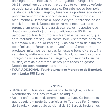
da Singapore Airlines às 07:10. Chegando a Bangkok às 
08:35, seguimos para o centro da cidade com nosso veículo 
especial para realizar um passeio. Durante nosso tour pela 
capital da Tailândia, Bangkok, teremos a oportunidade de ver 
panoramicamente a residência do rei, o Parlamento e o 
Monumento à Democracia. Após o city tour, faremos nosso 
check-in no hotel. Depois de entrarmos nos quartos e 
teremos um tempo livre para descanso, os hóspedes que 
desejarem poderão (com custo adicional de 50 Euros) 
participar do Tour Noturno aos Mercados de Bangkok, que 
será realizado em seguida. Neste tour, visitaremos primeiro 
o Mercado Noturno de Patpong, uma das áreas de compras 
econômicas de Bangkok, onde você poderá encontrar 
produtos imitativos de marcas famosas e bens diversos. Na 
sequência, visitaremos a Khao San Road, conhecida como o 
coração da vida noturna de Bangkok, com muitos locais de 
música, comida e entretenimento para todos os gostos. 
Depois do tour, retornamos ao hotel.
TOUR ADICIONAL: Tour Noturno aos Mercados de Bangkok 
com Jantar (50 Euros)
3º Dia
BANGKOK – (Tour dos Fenômenos de Bangkok) – (Tour 
Nocturno do Rio Chao Phraya e Asiatique)
Após o café da manhã, teremos um dia livre. Os hóspedes 
que desejarem poderão participar do Tour dos Fenômenos 
de Bangkok (com custo adicional de 85 Euros). Iniciaremos 