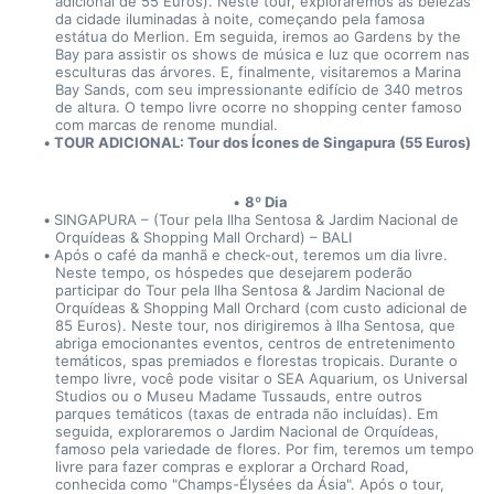
adicional de 55 Euros). Neste tour, exploraremos as belezas 
da cidade iluminadas à noite, começando pela famosa 
estátua do Merlion. Em seguida, iremos ao Gardens by the 
Bay para assistir os shows de música e luz que ocorrem nas 
esculturas das árvores. E, finalmente, visitaremos a Marina 
Bay Sands, com seu impressionante edifício de 340 metros 
de altura. O tempo livre ocorre no shopping center famoso 
com marcas de renome mundial.
TOUR ADICIONAL: Tour dos Ícones de Singapura (55 Euros)
8º Dia
SINGAPURA – (Tour pela Ilha Sentosa & Jardim Nacional de 
Orquídeas & Shopping Mall Orchard) – BALI
Após o café da manhã e check-out, teremos um dia livre. 
Neste tempo, os hóspedes que desejarem poderão 
participar do Tour pela Ilha Sentosa & Jardim Nacional de 
Orquídeas & Shopping Mall Orchard (com custo adicional de 
85 Euros). Neste tour, nos dirigiremos à Ilha Sentosa, que 
abriga emocionantes eventos, centros de entretenimento 
temáticos, spas premiados e florestas tropicais. Durante o 
tempo livre, você pode visitar o SEA Aquarium, os Universal 
Studios ou o Museu Madame Tussauds, entre outros 
parques temáticos (taxas de entrada não incluídas). Em 
seguida, exploraremos o Jardim Nacional de Orquídeas, 
famoso pela variedade de flores. Por fim, teremos um tempo 
livre para fazer compras e explorar a Orchard Road, 
conhecida como "Champs-Élysées da Ásia". Após o tour, 