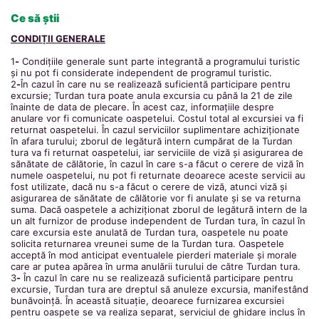
Ce să știi
CONDIȚII GENERALE
1
-
Condițiile generale sunt parte integrantă a programului turistic
și nu pot fi considerate independent de programul turistic.
2
-
În cazul în care nu se realizează suficientă participare pentru
excursie; Turdan tura poate anula excursia cu până la 21 de zile
înainte de data de plecare. În acest caz, informațiile despre
anulare vor fi comunicate oaspetelui. Costul total al excursiei va fi
returnat oaspetelui. În cazul serviciilor suplimentare achiziționate
în afara turului; zborul de legătură intern cumpărat de la Turdan
tura va fi returnat oaspetelui, iar serviciile de viză și asigurarea de
sănătate de călătorie, în cazul în care s-a făcut o cerere de viză în
numele oaspetelui, nu pot fi returnate deoarece aceste servicii au
fost utilizate, dacă nu s-a făcut o cerere de viză, atunci viză și
asigurarea de sănătate de călătorie vor fi anulate și se va returna
suma. Dacă oaspetele a achiziționat zborul de legătură intern de la
un alt furnizor de produse independent de Turdan tura, în cazul în
care excursia este anulată de Turdan tura, oaspetele nu poate
solicita returnarea vreunei sume de la Turdan tura. Oaspetele
acceptă în mod anticipat eventualele pierderi materiale și morale
care ar putea apărea în urma anulării turului de către Turdan tura.
3
-
În cazul în care nu se realizează suficientă participare pentru
excursie, Turdan tura are dreptul să anuleze excursia, manifestând
bunăvoință. În această situație, deoarece furnizarea excursiei
pentru oaspete se va realiza separat, serviciul de ghidare inclus în