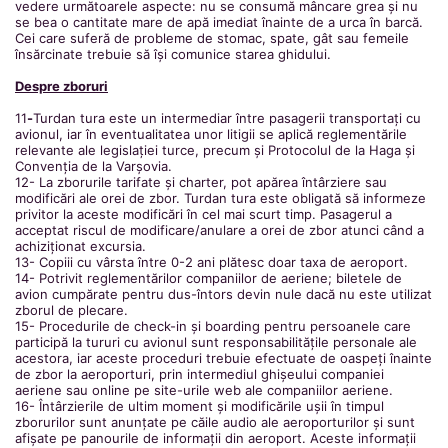
vedere următoarele aspecte: nu se consumă mâncare grea și nu
se bea o cantitate mare de apă imediat înainte de a urca în barcă.
Cei care suferă de probleme de stomac, spate, gât sau femeile
însărcinate trebuie să își comunice starea ghidului.
Despre zboruri
11
-
Turdan tura este un intermediar între pasagerii transportați cu
avionul, iar în eventualitatea unor litigii se aplică reglementările
relevante ale legislației turce, precum și Protocolul de la Haga și
Convenția de la Varșovia.
12- La zborurile tarifate și charter, pot apărea întârziere sau
modificări ale orei de zbor. Turdan tura este obligată să informeze
privitor la aceste modificări în cel mai scurt timp. Pasagerul a
acceptat riscul de modificare/anulare a orei de zbor atunci când a
achiziționat excursia.
13- Copiii cu vârsta între 0-2 ani plătesc doar taxa de aeroport.
14- Potrivit reglementărilor companiilor de aeriene; biletele de
avion cumpărate pentru dus-întors devin nule dacă nu este utilizat
zborul de plecare.
15- Procedurile de check-in și boarding pentru persoanele care
participă la tururi cu avionul sunt responsabilitățile personale ale
acestora, iar aceste proceduri trebuie efectuate de oaspeți înainte
de zbor la aeroporturi, prin intermediul ghișeului companiei
aeriene sau online pe site-urile web ale companiilor aeriene.
16- Întârzierile de ultim moment și modificările ușii în timpul
zborurilor sunt anunțate pe căile audio ale aeroporturilor și sunt
afișate pe panourile de informații din aeroport. Aceste informații