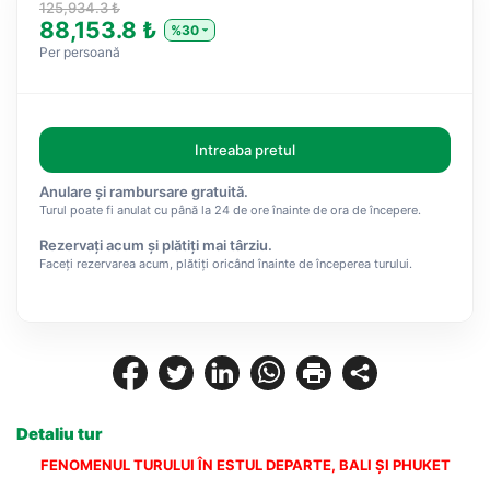
125,934.3 ₺
88,153.8 ₺
%30
Per persoană
Intreaba pretul
Anulare și rambursare gratuită.
Turul poate fi anulat cu până la 24 de ore înainte de ora de începere.
Rezervați acum și plătiți mai târziu.
Faceți rezervarea acum, plătiți oricând înainte de începerea turului.
Detaliu tur
FENOMENUL TURULUI ÎN ESTUL DEPARTE, BALI ȘI PHUKET