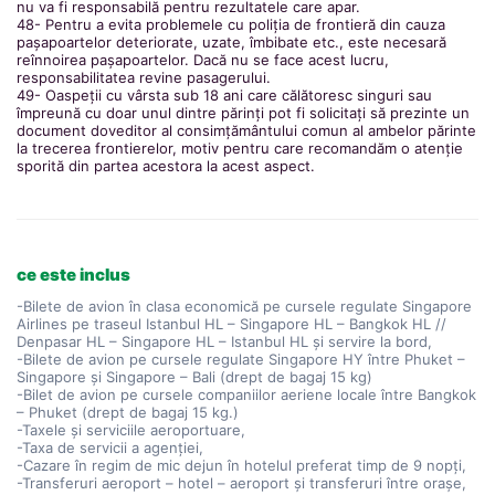
nu va fi responsabilă pentru rezultatele care apar.
48- Pentru a evita problemele cu poliția de frontieră din cauza
pașapoartelor deteriorate, uzate, îmbibate etc., este necesară
reînnoirea pașapoartelor. Dacă nu se face acest lucru,
responsabilitatea revine pasagerului.
49- Oaspeții cu vârsta sub 18 ani care călătoresc singuri sau
împreună cu doar unul dintre părinți pot fi solicitați să prezinte un
document doveditor al consimțământului comun al ambelor părinte
la trecerea frontierelor, motiv pentru care recomandăm o atenție
sporită din partea acestora la acest aspect.
ce este inclus
-Bilete de avion în clasa economică pe cursele regulate Singapore
Airlines pe traseul Istanbul HL – Singapore HL – Bangkok HL //
Denpasar HL – Singapore HL – Istanbul HL și servire la bord,
-Bilete de avion pe cursele regulate Singapore HY între Phuket –
Singapore și Singapore – Bali (drept de bagaj 15 kg)
-Bilet de avion pe cursele companiilor aeriene locale între Bangkok
– Phuket (drept de bagaj 15 kg.)
-Taxele și serviciile aeroportuare,
-Taxa de servicii a agenției,
-Cazare în regim de mic dejun în hotelul preferat timp de 9 nopți,
-Transferuri aeroport – hotel – aeroport și transferuri între orașe,