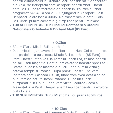
pentru cumpărături în Orchard Mall, considerat "Shanzelize" 
din Asia, ne îndreptăm spre aeroport pentru zborul nostru 
spre Bali. După formalitățile de check-in, zburăm cu zborul 
programat SQ948 la ora 21:20, ajungând la Aeroportul din 
Denpasar la ora locală 00:05. Ne transferăm la hotelul din 
Bali, unde primim camerele și timp liber pentru relaxare.
TUR SUPLIMENTAR: Turul Insulei Sentosa și a Grădinii 
Naționale a Orhideelor & Orchard Mall (85 Euro)
9.Ziua
BALI – (Turul Mistic Bali cu prânz)
După micul dejun, avem timp liber toată ziua. Cei care doresc 
pot participa la turul extra Mistic Bali cu prânz (85 Euro). 
Primul nostru stop va fi la Templul Tanah Lot, faimos pentru 
peisajul său magnific. Continuăm călătoria noastră spre Lacul 
Bratan, al doilea ca mărime din Bali, unde putem vizita și 
câteva temple frumoase. După prânzul nostru, ne vom 
îndrepta spre Cascada Git Git, unde vom avea ocazia să ne 
bucurăm de natura înconjurătoare. După un tur de 
cumpărături în Ubud, unde vom vizita Pădurea Sacră a 
Maimuțelor și Palatul Regal, avem timp liber pentru a explora 
piața locală.
TUR SUPLIMENTAR: Turul Mistic Bali cu prânz (85 Euro)
10.Ziua
BALI – (Turul Templului Uluwatu și Plaja Tropicală din Bali cu 