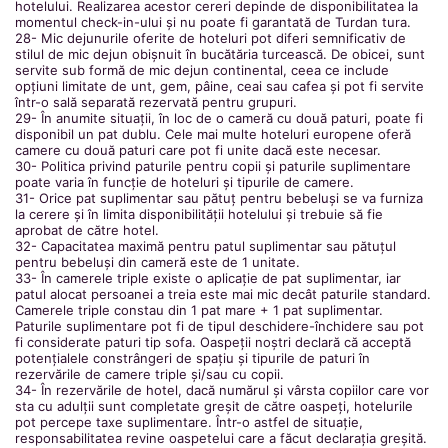
hotelului. Realizarea acestor cereri depinde de disponibilitatea la
momentul check-in-ului și nu poate fi garantată de Turdan tura.
28- Mic dejunurile oferite de hoteluri pot diferi semnificativ de
stilul de mic dejun obișnuit în bucătăria turcească. De obicei, sunt
servite sub formă de mic dejun continental, ceea ce include
opțiuni limitate de unt, gem, pâine, ceai sau cafea și pot fi servite
într-o sală separată rezervată pentru grupuri.
29- În anumite situații, în loc de o cameră cu două paturi, poate fi
disponibil un pat dublu. Cele mai multe hoteluri europene oferă
camere cu două paturi care pot fi unite dacă este necesar.
30- Politica privind paturile pentru copii și paturile suplimentare
poate varia în funcție de hoteluri și tipurile de camere.
31- Orice pat suplimentar sau pătuț pentru bebeluși se va furniza
la cerere și în limita disponibilității hotelului și trebuie să fie
aprobat de către hotel.
32- Capacitatea maximă pentru patul suplimentar sau pătuțul
pentru bebeluși din cameră este de 1 unitate.
33- În camerele triple existe o aplicație de pat suplimentar, iar
patul alocat persoanei a treia este mai mic decât paturile standard.
Camerele triple constau din 1 pat mare + 1 pat suplimentar.
Paturile suplimentare pot fi de tipul deschidere-închidere sau pot
fi considerate paturi tip sofa. Oaspeții noștri declară că acceptă
potențialele constrângeri de spațiu și tipurile de paturi în
rezervările de camere triple și/sau cu copii.
34- În rezervările de hotel, dacă numărul și vârsta copiilor care vor
sta cu adulții sunt completate greșit de către oaspeți, hotelurile
pot percepe taxe suplimentare. Într-o astfel de situație,
responsabilitatea revine oaspetelui care a făcut declarația greșită.