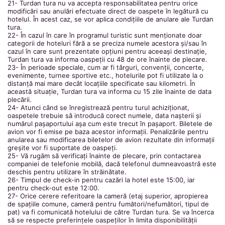
21- Turdan tura nu va accepta responsabilitatea pentru orice
modificări sau anulări efectuate direct de oaspete în legătură cu
hotelul. În acest caz, se vor aplica condițiile de anulare ale Turdan
tura.
22- În cazul în care în programul turistic sunt menționate doar
categorii de hoteluri fără a se preciza numele acestora și/sau în
cazul în care sunt prezentate opțiuni pentru aceeași destinație,
Turdan tura va informa oaspeții cu 48 de ore înainte de plecare.
23- În perioade speciale, cum ar fi târguri, convenții, concerte,
evenimente, turnee sportive etc., hotelurile pot fi utilizate la o
distanță mai mare decât locațiile specificate sau kilometri. În
această situație, Turdan tura va informa cu 15 zile înainte de data
plecării.
24- Atunci când se înregistrează pentru turul achiziționat,
oaspetele trebuie să introducă corect numele, data nașterii și
numărul pașaportului așa cum este trecut în pașaport. Biletele de
avion vor fi emise pe baza acestor informații. Penalizările pentru
anularea sau modificarea biletelor de avion rezultate din informații
greșite vor fi suportate de oaspeți.
25- Vă rugăm să verificați înainte de plecare, prin contactarea
companiei de telefonie mobilă, dacă telefonul dumneavoastră este
deschis pentru utilizare în străinătate.
26- Timpul de check-in pentru cazări la hotel este 15:00, iar
pentru check-out este 12:00.
27- Orice cerere referitoare la cameră (etaj superior, apropierea
de spațiile comune, cameră pentru fumători/nefumători, tipul de
pat) va fi comunicată hotelului de către Turdan tura. Se va încerca
să se respecte preferințele oaspeților în limita disponibilității