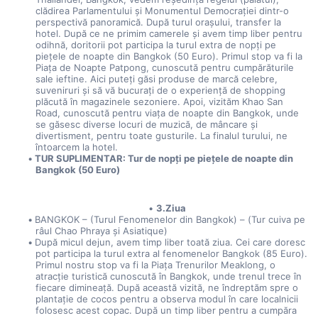
clădirea Parlamentului și Monumentul Democrației dintr-o 
perspectivă panoramică. După turul orașului, transfer la 
hotel. După ce ne primim camerele și avem timp liber pentru 
odihnă, doritorii pot participa la turul extra de nopți pe 
piețele de noapte din Bangkok (50 Euro). Primul stop va fi la 
Piața de Noapte Patpong, cunoscută pentru cumpărăturile 
sale ieftine. Aici puteți găsi produse de marcă celebre, 
suveniruri și să vă bucurați de o experiență de shopping 
plăcută în magazinele sezoniere. Apoi, vizităm Khao San 
Road, cunoscută pentru viața de noapte din Bangkok, unde 
se găsesc diverse locuri de muzică, de mâncare și 
divertisment, pentru toate gusturile. La finalul turului, ne 
întoarcem la hotel.
TUR SUPLIMENTAR: Tur de nopți pe piețele de noapte din 
Bangkok (50 Euro)
3.Ziua
BANGKOK – (Turul Fenomenelor din Bangkok) – (Tur cuiva pe 
râul Chao Phraya și Asiatique)
După micul dejun, avem timp liber toată ziua. Cei care doresc 
pot participa la turul extra al fenomenelor Bangkok (85 Euro). 
Primul nostru stop va fi la Piața Trenurilor Meaklong, o 
atracție turistică cunoscută în Bangkok, unde trenul trece în 
fiecare dimineață. După această vizită, ne îndreptăm spre o 
plantație de cocos pentru a observa modul în care localnicii 
folosesc acest copac. După un timp liber pentru a cumpăra 