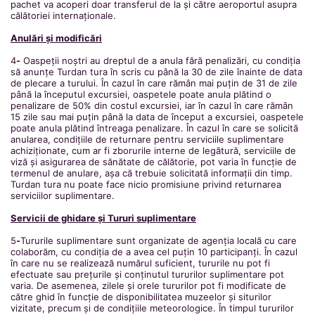
pachet va acoperi doar transferul de la și către aeroportul asupra
călătoriei internaționale.
Anulări și modificări
4
-
Oaspeții noștri au dreptul de a anula fără penalizări, cu condiția
să anunțe Turdan tura în scris cu până la 30 de zile înainte de data
de plecare a turului. În cazul în care rămân mai puțin de 31 de zile
până la începutul excursiei, oaspetele poate anula plătind o
penalizare de 50% din costul excursiei, iar în cazul în care rămân
15 zile sau mai puțin până la data de început a excursiei, oaspetele
poate anula plătind întreaga penalizare. În cazul în care se solicită
anularea, condițiile de returnare pentru serviciile suplimentare
achiziționate, cum ar fi zborurile interne de legătură, serviciile de
viză și asigurarea de sănătate de călătorie, pot varia în funcție de
termenul de anulare, așa că trebuie solicitată informații din timp.
Turdan tura nu poate face nicio promisiune privind returnarea
serviciilor suplimentare.
Servicii de ghidare și Tururi suplimentare
5
-
Tururile suplimentare sunt organizate de agenția locală cu care
colaborăm, cu condiția de a avea cel puțin 10 participanți. În cazul
în care nu se realizează numărul suficient, tururile nu pot fi
efectuate sau prețurile și conținutul tururilor suplimentare pot
varia. De asemenea, zilele și orele tururilor pot fi modificate de
către ghid în funcție de disponibilitatea muzeelor și siturilor
vizitate, precum și de condițiile meteorologice. În timpul tururilor