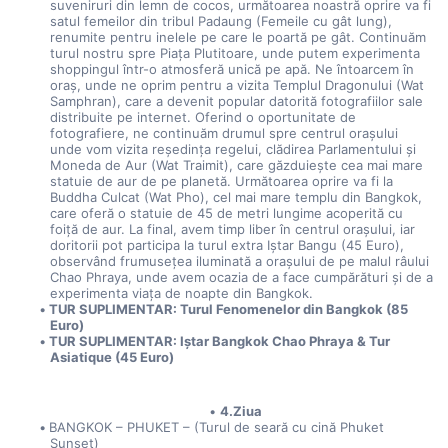
suveniruri din lemn de cocos, următoarea noastră oprire va fi 
satul femeilor din tribul Padaung (Femeile cu gât lung), 
renumite pentru inelele pe care le poartă pe gât. Continuăm 
turul nostru spre Piața Plutitoare, unde putem experimenta 
shoppingul într-o atmosferă unică pe apă. Ne întoarcem în 
oraș, unde ne oprim pentru a vizita Templul Dragonului (Wat 
Samphran), care a devenit popular datorită fotografiilor sale 
distribuite pe internet. Oferind o oportunitate de 
fotografiere, ne continuăm drumul spre centrul orașului 
unde vom vizita reședința regelui, clădirea Parlamentului și 
Moneda de Aur (Wat Traimit), care găzduiește cea mai mare 
statuie de aur de pe planetă. Următoarea oprire va fi la 
Buddha Culcat (Wat Pho), cel mai mare templu din Bangkok, 
care oferă o statuie de 45 de metri lungime acoperită cu 
foiță de aur. La final, avem timp liber în centrul orașului, iar 
doritorii pot participa la turul extra Iștar Bangu (45 Euro), 
observând frumusețea iluminată a orașului de pe malul râului 
Chao Phraya, unde avem ocazia de a face cumpărături și de a 
experimenta viața de noapte din Bangkok.
TUR SUPLIMENTAR: Turul Fenomenelor din Bangkok (85 
Euro)
TUR SUPLIMENTAR: Iștar Bangkok Chao Phraya & Tur 
Asiatique (45 Euro)
4.Ziua
BANGKOK – PHUKET – (Turul de seară cu cină Phuket 
Sunset)