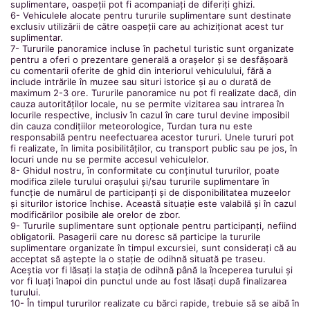
suplimentare, oaspeții pot fi acompaniați de diferiți ghizi.
6- Vehiculele alocate pentru tururile suplimentare sunt destinate
exclusiv utilizării de către oaspeții care au achiziționat acest tur
suplimentar.
7- Tururile panoramice incluse în pachetul turistic sunt organizate
pentru a oferi o prezentare generală a orașelor și se desfășoară
cu comentarii oferite de ghid din interiorul vehiculului, fără a
include intrările în muzee sau situri istorice și au o durată de
maximum 2-3 ore. Tururile panoramice nu pot fi realizate dacă, din
cauza autorităților locale, nu se permite vizitarea sau intrarea în
locurile respective, inclusiv în cazul în care turul devine imposibil
din cauza condițiilor meteorologice, Turdan tura nu este
responsabilă pentru neefectuarea acestor tururi. Unele tururi pot
fi realizate, în limita posibilităților, cu transport public sau pe jos, în
locuri unde nu se permite accesul vehiculelor.
8- Ghidul nostru, în conformitate cu conținutul tururilor, poate
modifica zilele turului orașului și/sau tururile suplimentare în
funcție de numărul de participanți și de disponibilitatea muzeelor
și siturilor istorice închise. Această situație este valabilă și în cazul
modificărilor posibile ale orelor de zbor.
9- Tururile suplimentare sunt opționale pentru participanți, nefiind
obligatorii. Pasagerii care nu doresc să participe la tururile
suplimentare organizate în timpul excursiei, sunt considerați că au
acceptat să aștepte la o stație de odihnă situată pe traseu.
Aceștia vor fi lăsați la stația de odihnă până la începerea turului și
vor fi luați înapoi din punctul unde au fost lăsați după finalizarea
turului.
10- În timpul tururilor realizate cu bărci rapide, trebuie să se aibă în