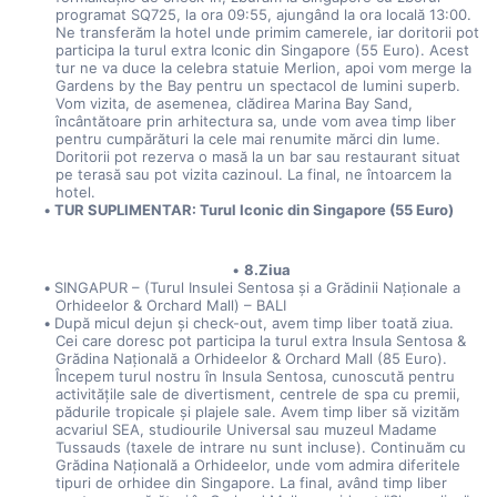
programat SQ725, la ora 09:55, ajungând la ora locală 13:00. 
Ne transferăm la hotel unde primim camerele, iar doritorii pot 
participa la turul extra Iconic din Singapore (55 Euro). Acest 
tur ne va duce la celebra statuie Merlion, apoi vom merge la 
Gardens by the Bay pentru un spectacol de lumini superb. 
Vom vizita, de asemenea, clădirea Marina Bay Sand, 
încântătoare prin arhitectura sa, unde vom avea timp liber 
pentru cumpărături la cele mai renumite mărci din lume. 
Doritorii pot rezerva o masă la un bar sau restaurant situat 
pe terasă sau pot vizita cazinoul. La final, ne întoarcem la 
hotel.
TUR SUPLIMENTAR: Turul Iconic din Singapore (55 Euro)
8.Ziua
SINGAPUR – (Turul Insulei Sentosa și a Grădinii Naționale a 
Orhideelor & Orchard Mall) – BALI
După micul dejun și check-out, avem timp liber toată ziua. 
Cei care doresc pot participa la turul extra Insula Sentosa & 
Grădina Națională a Orhideelor & Orchard Mall (85 Euro). 
Începem turul nostru în Insula Sentosa, cunoscută pentru 
activitățile sale de divertisment, centrele de spa cu premii, 
pădurile tropicale și plajele sale. Avem timp liber să vizităm 
acvariul SEA, studiourile Universal sau muzeul Madame 
Tussauds (taxele de intrare nu sunt incluse). Continuăm cu 
Grădina Națională a Orhideelor, unde vom admira diferitele 
tipuri de orhidee din Singapore. La final, având timp liber 