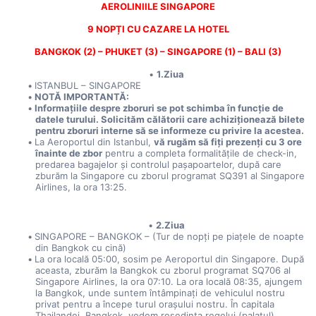
AEROLINIILE SINGAPORE
9 NOPȚI CU CAZARE LA HOTEL
BANGKOK (2) – PHUKET (3) – SINGAPORE (1) – BALI (3)
1.Ziua
ISTANBUL – SINGAPORE
NOTĂ IMPORTANTĂ:
Informațiile despre zboruri se pot schimba în funcție de 
datele turului. Solicităm călătorii care achiziționează bilete 
pentru zboruri interne să se informeze cu privire la acestea.
La Aeroportul din Istanbul, 
vă rugăm să fiți prezenți cu 3 ore 
înainte de zbor
 pentru a completa formalitățile de check-in, 
predarea bagajelor și controlul pașapoartelor, după care 
zburăm la Singapore cu zborul programat SQ391 al Singapore 
Airlines, la ora 13:25.
2.Ziua
SINGAPORE – BANGKOK – (Tur de nopți pe piațele de noapte 
din Bangkok cu cină)
La ora locală 05:00, sosim pe Aeroportul din Singapore. După 
aceasta, zburăm la Bangkok cu zborul programat SQ706 al 
Singapore Airlines, la ora 07:10. La ora locală 08:35, ajungem 
la Bangkok, unde suntem întâmpinați de vehiculul nostru 
privat pentru a începe turul orașului nostru. În capitala 
Thailandei, Bangkok, vedem reședința regelui (palatul), 