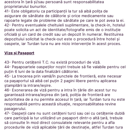
acestora în țară și/sau persoană sunt responsabilitatea
proprietarului bunurilor.
41- Este obligatoriu ca participanții la tur să aibă polița de
asigurare de sănătate de călătorie și orice medicamente sau
rapoarte legate de probleme de sănătate pe care le pot avea la ei.
42- Pentru eventualele cheltuieli suplimentare, la check-in, hotelul
poate solicita un act de identitate/fotografie emis de o instituție
oficială și un card de credit sau un depozit în numerar. Restituirea
depozitului solicitat la check-out este o procedură între hotel și
oaspete, iar Turdan tura nu are nicio intervenție în acest proces.
Vize și Pașaport
43- Pentru cetățenii T.C. nu există proceduri de viză.
44- Pașapoartele oaspeților noștri trebuie să fie valabile pentru cel
puțin 6 luni de la data finalizării călătoriei.
45- La trecerea prin vamă/în punctele de frontieră, este necesar
ca pașaportul să aibă cel puțin 2 pagini libere pentru aplicarea
ștampilării la intrare/ieșire.
46- Exonerarea de viză pentru a intra în țările din acest tur nu
garantează intrarea/ieșirea din țară, poliția de frontieră are
autoritatea de a nu permite accesul în țară, iar Turdan tura nu este
responsabilă pentru această situație, responsabilitatea revine
pasagerului.
47- Oaspeții care nu sunt cetățeni turci sau cei cu cetățenie dublă
care participă la tur utilizând un pașaport dintr-o altă țară, trebuie
să consulte în mod direct consulatele relevante pentru a afla
procedurile de viză aplicabile țării de destinație, altfel Turdan tura