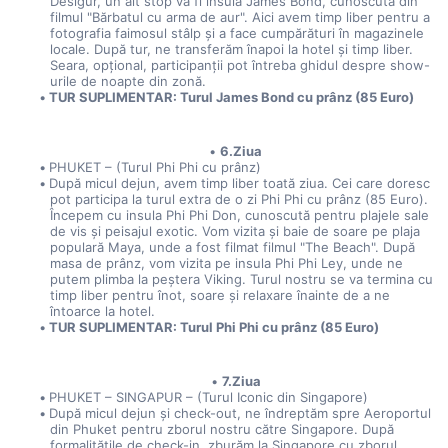
Desigur, un alt stop va fi insula James Bond, cunoscută din 
filmul "Bărbatul cu arma de aur". Aici avem timp liber pentru a 
fotografia faimosul stâlp și a face cumpărături în magazinele 
locale. După tur, ne transferăm înapoi la hotel și timp liber. 
Seara, opțional, participanții pot întreba ghidul despre show-
urile de noapte din zonă.
TUR SUPLIMENTAR: Turul James Bond cu prânz (85 Euro)
6.Ziua
PHUKET – (Turul Phi Phi cu prânz)
După micul dejun, avem timp liber toată ziua. Cei care doresc 
pot participa la turul extra de o zi Phi Phi cu prânz (85 Euro). 
Începem cu insula Phi Phi Don, cunoscută pentru plajele sale 
de vis și peisajul exotic. Vom vizita și baie de soare pe plaja 
populară Maya, unde a fost filmat filmul "The Beach". După 
masa de prânz, vom vizita pe insula Phi Phi Ley, unde ne 
putem plimba la peștera Viking. Turul nostru se va termina cu 
timp liber pentru înot, soare și relaxare înainte de a ne 
întoarce la hotel.
TUR SUPLIMENTAR: Turul Phi Phi cu prânz (85 Euro)
7.Ziua
PHUKET – SINGAPUR – (Turul Iconic din Singapore)
După micul dejun și check-out, ne îndreptăm spre Aeroportul 
din Phuket pentru zborul nostru către Singapore. După 
formalitățile de check-in, zburăm la Singapore cu zborul 