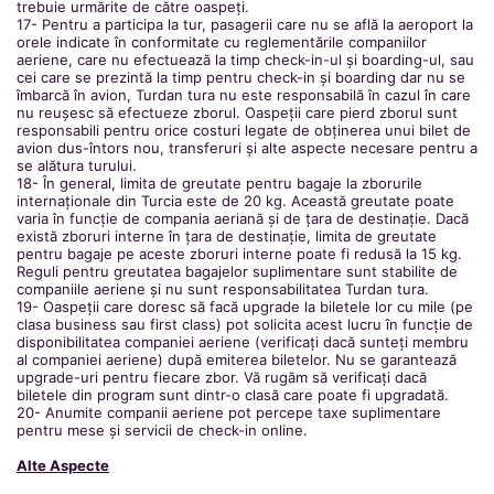
trebuie urmărite de către oaspeți.
17- Pentru a participa la tur, pasagerii care nu se află la aeroport la
orele indicate în conformitate cu reglementările companiilor
aeriene, care nu efectuează la timp check-in-ul și boarding-ul, sau
cei care se prezintă la timp pentru check-in și boarding dar nu se
îmbarcă în avion, Turdan tura nu este responsabilă în cazul în care
nu reușesc să efectueze zborul. Oaspeții care pierd zborul sunt
responsabili pentru orice costuri legate de obținerea unui bilet de
avion dus-întors nou, transferuri și alte aspecte necesare pentru a
se alătura turului.
18- În general, limita de greutate pentru bagaje la zborurile
internaționale din Turcia este de 20 kg. Această greutate poate
varia în funcție de compania aeriană și de țara de destinație. Dacă
există zboruri interne în țara de destinație, limita de greutate
pentru bagaje pe aceste zboruri interne poate fi redusă la 15 kg.
Reguli pentru greutatea bagajelor suplimentare sunt stabilite de
companiile aeriene și nu sunt responsabilitatea Turdan tura.
19- Oaspeții care doresc să facă upgrade la biletele lor cu mile (pe
clasa business sau first class) pot solicita acest lucru în funcție de
disponibilitatea companiei aeriene (verificați dacă sunteți membru
al companiei aeriene) după emiterea biletelor. Nu se garantează
upgrade-uri pentru fiecare zbor. Vă rugăm să verificați dacă
biletele din program sunt dintr-o clasă care poate fi upgradată.
20- Anumite companii aeriene pot percepe taxe suplimentare
pentru mese și servicii de check-in online.
Alte Aspecte