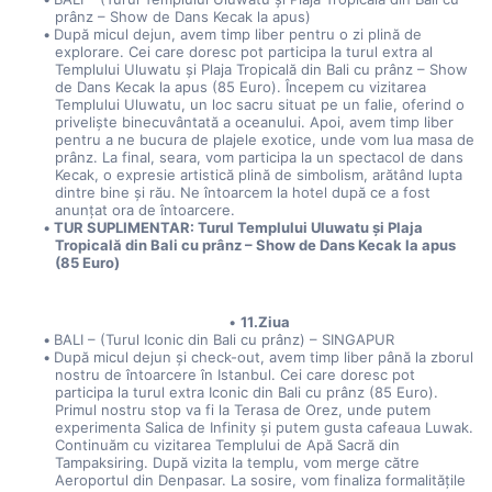
prânz – Show de Dans Kecak la apus)
După micul dejun, avem timp liber pentru o zi plină de 
explorare. Cei care doresc pot participa la turul extra al 
Templului Uluwatu și Plaja Tropicală din Bali cu prânz – Show 
de Dans Kecak la apus (85 Euro). Începem cu vizitarea 
Templului Uluwatu, un loc sacru situat pe un falie, oferind o 
priveliște binecuvântată a oceanului. Apoi, avem timp liber 
pentru a ne bucura de plajele exotice, unde vom lua masa de 
prânz. La final, seara, vom participa la un spectacol de dans 
Kecak, o expresie artistică plină de simbolism, arătând lupta 
dintre bine și rău. Ne întoarcem la hotel după ce a fost 
anunțat ora de întoarcere.
TUR SUPLIMENTAR: Turul Templului Uluwatu și Plaja 
Tropicală din Bali cu prânz – Show de Dans Kecak la apus 
(85 Euro)
11.Ziua
BALI – (Turul Iconic din Bali cu prânz) – SINGAPUR
După micul dejun și check-out, avem timp liber până la zborul 
nostru de întoarcere în Istanbul. Cei care doresc pot 
participa la turul extra Iconic din Bali cu prânz (85 Euro). 
Primul nostru stop va fi la Terasa de Orez, unde putem 
experimenta Salica de Infinity și putem gusta cafeaua Luwak. 
Continuăm cu vizitarea Templului de Apă Sacră din 
Tampaksiring. După vizita la templu, vom merge către 
Aeroportul din Denpasar. La sosire, vom finaliza formalitățile 