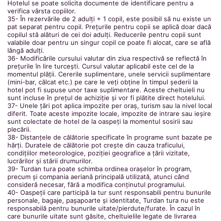
Hotelul se poate solicita documente de identificare pentru a
verifica vârsta copiilor.
35- În rezervările de 2 adulți + 1 copil, este posibil să nu existe un
pat separat pentru copil. Prețurile pentru copii se aplică doar dacă
copilul stă alături de cei doi adulți. Reducerile pentru copii sunt
valabile doar pentru un singur copil ce poate fi alocat, care se află
lângă adulți.
36- Modificările cursului valutar din ziua respectivă se reflectă în
prețurile în lire turcești. Cursul valutar aplicabil este cel de la
momentul plății. Cererile suplimentare, unele servicii suplimentare
(mini-bar, călcat etc.) pe care le veți obține în timpul șederii la
hotel pot fi supuse unor taxe suplimentare. Aceste cheltuieli nu
sunt incluse în prețul de achiziție și vor fi plătite direct hotelului.
37- Unele țări pot aplica impozite per oraș, turism sau la nivel local
diferit. Toate aceste impozite locale, impozite de intrare sau ieșire
sunt colectate de hotel de la oaspeți la momentul sosirii sau
plecării.
38- Distanțele de călătorie specificate în programe sunt bazate pe
hărți. Duratele de călătorie pot crește din cauza traficului,
condițiilor meteorologice, poziției geografice a țării vizitate,
lucrărilor și stării drumurilor.
39- Turdan tura poate schimba ordinea orașelor în program,
precum și compania aeriană principală utilizată, atunci când
consideră necesar, fără a modifica conținutul programului.
40- Oaspeții care participă la tur sunt responsabili pentru bunurile
personale, bagaje, pașapoarte și identitate, Turdan tura nu este
responsabilă pentru bunurile uitate/pierdute/furate. În cazul în
care bunurile uitate sunt găsite, cheltuielile legate de livrarea