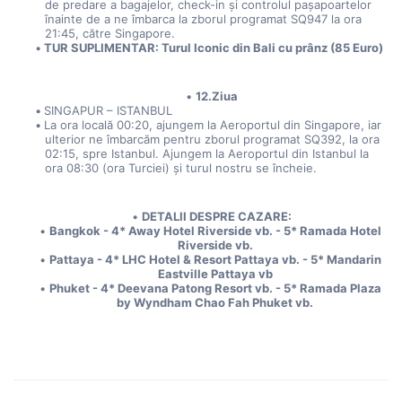
de predare a bagajelor, check-in și controlul pașapoartelor 
înainte de a ne îmbarca la zborul programat SQ947 la ora 
21:45, către Singapore.
TUR SUPLIMENTAR: Turul Iconic din Bali cu prânz (85 Euro)
12.Ziua
SINGAPUR – ISTANBUL
La ora locală 00:20, ajungem la Aeroportul din Singapore, iar 
ulterior ne îmbarcăm pentru zborul programat SQ392, la ora 
02:15, spre Istanbul. Ajungem la Aeroportul din Istanbul la 
ora 08:30 (ora Turciei) și turul nostru se încheie.
DETALII DESPRE CAZARE:
Bangkok - 4* Away Hotel Riverside vb. - 5* Ramada Hotel 
Riverside vb. 
Pattaya - 4* LHC Hotel & Resort Pattaya vb. - 5* Mandarin 
Eastville Pattaya vb 
Phuket - 4* Deevana Patong Resort vb. - 5* Ramada Plaza 
by Wyndham Chao Fah Phuket vb. 