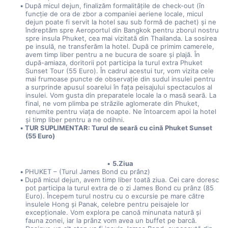
După micul dejun, finalizăm formalitățile de check-out (în 
funcție de ora de zbor a companiei aeriene locale, micul 
dejun poate fi servit la hotel sau sub formă de pachet) și ne 
îndreptăm spre Aeroportul din Bangkok pentru zborul nostru 
spre insula Phuket, cea mai vizitată din Thailanda. La sosirea 
pe insulă, ne transferăm la hotel. După ce primim camerele, 
avem timp liber pentru a ne bucura de soare și plajă. În 
după-amiaza, doritorii pot participa la turul extra Phuket 
Sunset Tour (55 Euro). În cadrul acestui tur, vom vizita cele 
mai frumoase puncte de observație din sudul insulei pentru 
a surprinde apusul soarelui în fața peisajului spectaculos al 
insulei. Vom gusta din preparatele locale la o masă seară. La 
final, ne vom plimba pe străzile aglomerate din Phuket, 
renumite pentru viața de noapte. Ne întoarcem apoi la hotel 
și timp liber pentru a ne odihni.
TUR SUPLIMENTAR: Turul de seară cu cină Phuket Sunset 
(55 Euro)
5.Ziua
PHUKET – (Turul James Bond cu prânz)
După micul dejun, avem timp liber toată ziua. Cei care doresc 
pot participa la turul extra de o zi James Bond cu prânz (85 
Euro). Începem turul nostru cu o excursie pe mare către 
insulele Hong și Panak, celebre pentru peisajele lor 
excepționale. Vom explora pe canoă minunata natură și 
fauna zonei, iar la prânz vom avea un buffet pe barcă. 