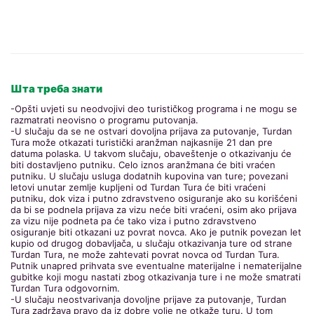
Шта треба знати
-Opšti uvjeti su neodvojivi deo turističkog programa i ne mogu se
razmatrati neovisno o programu putovanja.
-U slučaju da se ne ostvari dovoljna prijava za putovanje, Turdan
Tura može otkazati turistički aranžman najkasnije 21 dan pre
datuma polaska. U takvom slučaju, obaveštenje o otkazivanju će
biti dostavljeno putniku. Celo iznos aranžmana će biti vraćen
putniku. U slučaju usluga dodatnih kupovina van ture; povezani
letovi unutar zemlje kupljeni od Turdan Tura će biti vraćeni
putniku, dok viza i putno zdravstveno osiguranje ako su korišćeni
da bi se podnela prijava za vizu neće biti vraćeni, osim ako prijava
za vizu nije podneta pa će tako viza i putno zdravstveno
osiguranje biti otkazani uz povrat novca. Ako je putnik povezan let
kupio od drugog dobavljača, u slučaju otkazivanja ture od strane
Turdan Tura, ne može zahtevati povrat novca od Turdan Tura.
Putnik unapred prihvata sve eventualne materijalne i nematerijalne
gubitke koji mogu nastati zbog otkazivanja ture i ne može smatrati
Turdan Tura odgovornim.
-U slučaju neostvarivanja dovoljne prijave za putovanje, Turdan
Tura zadržava pravo da iz dobre volje ne otkaže turu. U tom