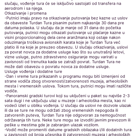
slučaju, vođenje tura će se isključivo sastojati od transfera na
aerodrom i sa njega.
Otkazivanje i promena
-Putnici imaju pravo na otkazivanje putovanja bez kazne uz uslov
da obaveste Turdan Tura pisanim putem najkasnije 30 dana pre
datuma polaska. U slučaju da je manje od 31 dana do početka
putovanja, putnici mogu otkazati putovanje uz plaćanje kazne u
visini proporcionalnog dela cene aranžmana koji ostaje nakon
oduzimanja troškova avionskih karata koje je Turdan Tura već
platio ili na koje je preuzeo obavezu. U slučaju otkazivanja, uslovi
za povrat novca za dodatne usluge kao što su unutrašnji letovi,
vizne usluge, putno zdravstveno osiguranje mogu varirati u
zavisnosti od trenutka kada se zatraži povrat. Turdan Tura ne
može dati obavezu o povratu novca za dodatne usluge.
Usluge vođenja i dodatne ture
-Dan i vreme tura prikazanih u programu mogu biti izmenjeni od
strane vodiča zbog otvorenosti/zatvorenosti muzeja, arheoloških
mesta i vremenskih uslova. Tokom tura, putnici mogu imati različite
vodiče.
-Panoramski gradski turovi koji su uključeni u paket su najviše 2-3
sata dugi i ne uključuju ulaz u muzeje i arheološka mesta, kao ni
vodeći izlet u obliku vođenja. U slučaju da uslovi ne dozvole ulazak
ili da se ture ne mogu održati zbog vremenskih nepogoda ili
zatvorenih puteva, Turdan Tura nije odgovoran za nemogućnost
održavanja tih tura. Neke ture mogu se izvoditi javnim prevozom ili
peške u mestima gde je zabranjen ulazak vozilom.
-Vodič može promeniti datume gradskih obilazaka i/ili dodatnih tura
u zavisnosti od broja učesnika ili zatvorenosti muzeja i arheoloških