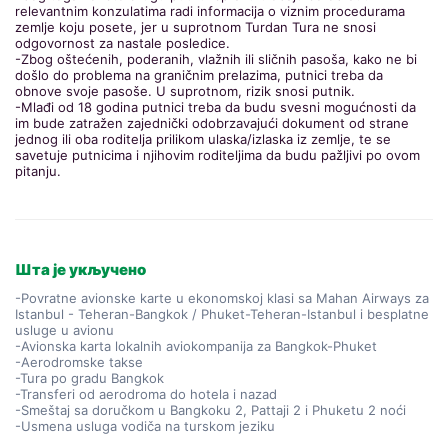
relevantnim konzulatima radi informacija o viznim procedurama
zemlje koju posete, jer u suprotnom Turdan Tura ne snosi
odgovornost za nastale posledice.
-Zbog oštećenih, poderanih, vlažnih ili sličnih pasoša, kako ne bi
došlo do problema na graničnim prelazima, putnici treba da
obnove svoje pasoše. U suprotnom, rizik snosi putnik.
-Mlađi od 18 godina putnici treba da budu svesni mogućnosti da
im bude zatražen zajednički odobrzavajući dokument od strane
jednog ili oba roditelja prilikom ulaska/izlaska iz zemlje, te se
savetuje putnicima i njihovim roditeljima da budu pažljivi po ovom
pitanju.
Шта је укључено
-Povratne avionske karte u ekonomskoj klasi sa Mahan Airways za
Istanbul - Teheran-Bangkok / Phuket-Teheran-Istanbul i besplatne
usluge u avionu
-Avionska karta lokalnih aviokompanija za Bangkok-Phuket
-Aerodromske takse
-Tura po gradu Bangkok
-Transferi od aerodroma do hotela i nazad
-Smeštaj sa doručkom u Bangkoku 2, Pattaji 2 i Phuketu 2 noći
-Usmena usluga vodiča na turskom jeziku