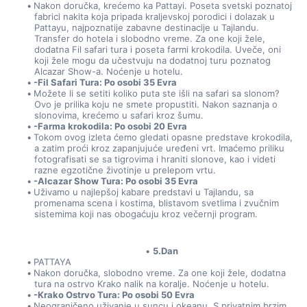
Nakon doručka, krećemo ka Pattayi. Poseta svetski poznatoj 
fabrici nakita koja pripada kraljevskoj porodici i dolazak u 
Pattayu, najpoznatije zabavne destinacije u Tajlandu. 
Transfer do hotela i slobodno vreme. Za one koji žele, 
dodatna Fil safari tura i poseta farmi krokodila. Uveče, oni 
koji žele mogu da učestvuju na dodatnoj turu poznatog 
Alcazar Show-a. Noćenje u hotelu.
-Fil Safari Tura: Po osobi 35 Evra  
Možete li se setiti koliko puta ste išli na safari sa slonom? 
Ovo je prilika koju ne smete propustiti. Nakon saznanja o 
slonovima, krećemo u safari kroz šumu.
-Farma krokodila: Po osobi 20 Evra
Tokom ovog izleta ćemo gledati opasne predstave krokodila, 
a zatim proći kroz zapanjujuće uređeni vrt. Imaćemo priliku 
fotografisati se sa tigrovima i hraniti slonove, kao i videti 
razne egzotične životinje u prelepom vrtu.
-Alcazar Show Tura: Po osobi 35 Evra
Uživamo u najlepšoj kabare predstavi u Tajlandu, sa 
promenama scena i kostima, blistavom svetlima i zvučnim 
sistemima koji nas obogaćuju kroz večernji program.
5.Dan
PATTAYA
Nakon doručka, slobodno vreme. Za one koji žele, dodatna 
tura na ostrvo Krako nalik na koralje. Noćenje u hotelu.
-Krako Ostrvo Tura: Po osobi 50 Evra
Neograničeno uživanje u suncu i okeanu. S privatnim brzim 