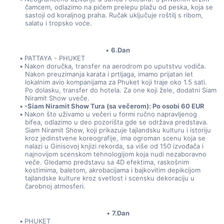
čamcem, odlazimo na pićem prelepu plažu od peska, koja se 
sastoji od koraljnog praha. Ručak uključuje roštilj s ribom, 
salatu i tropsko voće.
6.Dan
PATTAYA - PHUKET
Nakon doručka, transfer na aerodrom po uputstvu vodiča. 
Nakon preuzimanja karata i prtljaga, imamo prijatan let 
lokalnim avio kompanijama za Phuket koji traje oko 1.5 sati. 
Po dolasku, transfer do hotela. Za one koji žele, dodatni Siam 
Niramit Show uveče.
-Siam Niramit Show Tura (sa večerom): Po osobi 60 EUR 
Nakon što uživamo u večeri u formi ručno napravljenog 
bifea, odlazimo u deo pozorišta gde se održava predstava. 
Siam Niramit Show, koji prikazuje tajlandsku kulturu i istoriju 
kroz jedinstvene koreografije, ima ogroman scenu koja se 
nalazi u Ginisovoj knjizi rekorda, sa više od 150 izvođača i 
najnovijom scenskom tehnologijom koja nudi nezaboravno 
veče. Gledamo predstavu sa 4D efektima, raskošnim 
kostimima, baletom, akrobacijama i bajkovitim depikcijom 
tajlandske kulture kroz svetlost i scensku dekoraciju u 
čarobnoj atmosferi.
7.Dan
PHUKET