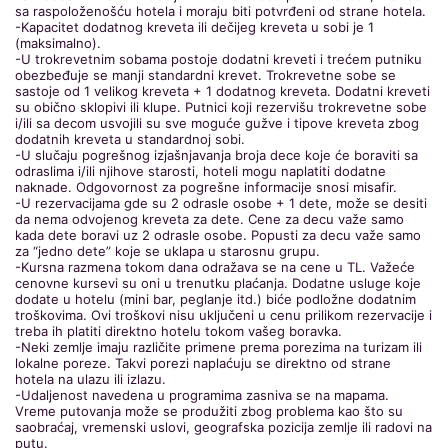
sa raspoloženošću hotela i moraju biti potvrđeni od strane hotela.
-Kapacitet dodatnog kreveta ili dečijeg kreveta u sobi je 1
(maksimalno).
-U trokrevetnim sobama postoje dodatni kreveti i trećem putniku
obezbeđuje se manji standardni krevet. Trokrevetne sobe se
sastoje od 1 velikog kreveta + 1 dodatnog kreveta. Dodatni kreveti
su obično sklopivi ili klupe. Putnici koji rezervišu trokrevetne sobe
i/ili sa decom usvojili su sve moguće gužve i tipove kreveta zbog
dodatnih kreveta u standardnoj sobi.
-U slučaju pogrešnog izjašnjavanja broja dece koje će boraviti sa
odraslima i/ili njihove starosti, hoteli mogu naplatiti dodatne
naknade. Odgovornost za pogrešne informacije snosi misafir.
-U rezervacijama gde su 2 odrasle osobe + 1 dete, može se desiti
da nema odvojenog kreveta za dete. Cene za decu važe samo
kada dete boravi uz 2 odrasle osobe. Popusti za decu važe samo
za “jedno dete” koje se uklapa u starosnu grupu.
-Kursna razmena tokom dana odražava se na cene u TL. Važeće
cenovne kursevi su oni u trenutku plaćanja. Dodatne usluge koje
dodate u hotelu (mini bar, peglanje itd.) biće podložne dodatnim
troškovima. Ovi troškovi nisu uključeni u cenu prilikom rezervacije i
treba ih platiti direktno hotelu tokom vašeg boravka.
-Neki zemlje imaju različite primene prema porezima na turizam ili
lokalne poreze. Takvi porezi naplaćuju se direktno od strane
hotela na ulazu ili izlazu.
-Udaljenost navedena u programima zasniva se na mapama.
Vreme putovanja može se produžiti zbog problema kao što su
saobraćaj, vremenski uslovi, geografska pozicija zemlje ili radovi na
putu.