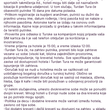
sportskih takmičenja itd., hoteli mogu biti dalje od naznačenih
lokacija ili pređena udaljenost. U tom slučaju, Turdan Tura će
obavestiti putnike 15 dana pre datuma polaska.
-Prilikom registracije za kupljeni aranžman, putnici su dužni da
pravilno unesu ime, datum rođenja, i broj pasoša koji se nalaze u
njihovim pasošima. Avionske karte se izdaju na osnovu ovih
informacija. Kazne koje proizađu iz grešaka u takvim informacijama
će teretiti putnike.
-Proverite pre odlaska iz Turske sa kompanijom kojoj pripada vaša
SIM kartica da li je vaš telefon otključan za korišćenje u
inostranstvu.
-Vreme prijema za hotele je 15:00, a vreme izlaska 12:00.
-Turdan Tura će, na zahtev putnika, preneti bilo koje zahteve
vezane uz sobe (visoki kat, blizina zajedničkim prostorima,
pušenje/nepušenje, tip kreveta) hotelu. Sve specifikacije soba
zavise od dostupnosti hotela i Turdan Tura ne može garantovati
ispunjenje tih zahteva.
-Doručak koji se nudi u hotelima može se razlikovati od
uobičajenog bogatog doručka u turskoj kuhinji. Obično se
poslužuje kontinentalni doručak koji se sastoji od maslaca, džema,
hleba, čaja ili kafe i može biti posluživan u odvojenoj prostoriji za
grupe.
-U nekim slučajevima, umesto dvokrevetne sobe može se ponuditi
dvojni krevet. Mnogi hoteli u Evropi nude sobe sa dva kreveta koje
se po potrebi mogu spojiti.
-Politika za decu i dodatne krevete može varirati između hotela,
zavisno od tipa sobe.
-Svi dodatni kreveti i dečiji kreveti su dostupni na zahtev, u skladu