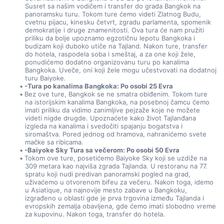
Susret sa našim vodičem i transfer do grada Bangkok na 
panoramsku turu. Tokom ture ćemo videti Zlatnog Budu, 
cvetnu pijacu, kinesku četvrt, zgradu parlamenta, spomenik 
demokratije i druge znamenitosti. Ova tura će nam pružiti 
priliku da bolje upoznamo egzotičnu lepotu Bangkoka i 
budizam koji duboko utiče na Tajland. Nakon ture, transfer 
do hotela, raspodela soba i smeštaj, a za one koji žele, 
ponudićemo dodatno organizovanu turu po kanalima 
Bangkoka. Uveče, oni koji žele mogu učestvovati na dodatnoj 
turu Baiyoke.
-Tura po kanalima Bangkoka: Po osobi 25 Evra 
Bez ove ture, Bangkok se ne smatra obiđenim. Tokom ture 
na istorijskim kanalima Bangkoka, na posebnoj čamcu ćemo 
imati priliku da vidimo zanimljive pejzaže koje ne možete 
videti nigde drugde. Upoznaćete kako život Tajlanđana 
izgleda na kanalima i svedočiti spajanju bogatstva i 
siromaštva. Pored jednog od hramova, nahranićemo svete 
mačke sa ribicama.
-Baiyoke Sky Tura sa večerom: Po osobi 50 Evra 
Tokom ove ture, posetićemo Baiyoke Sky koji se uzdiže na 
309 metara kao najviša zgrada Tajlanda. U restoranu na 77. 
spratu koji nudi predivan panoramski pogled na grad, 
uživaćemo u otvorenom bifeu za večeru. Nakon toga, idemo 
u Asiatique, na najnovije mesto zabave u Bangkoku, 
izgrađeno u oblasti gde je prva trgovina između Tajlanda i 
evropskih zemalja obavljena, gde ćemo imati slobodno vreme 
za kupovinu. Nakon toga, transfer do hotela.