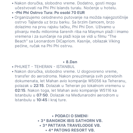
Nakon doručka, slobodno vreme. Dodatno, gosti mogu 
učestvovati na Phi Phi Islands turalu. Noćenje u hotelu.
-Phi Phi Ostrvo Tura: Po osobi 70 EUR 
Organizujemo celodnevno putovanje na možda najegzotičnije 
ostrvo Tajlanda uz brzu barku. Sa brzim čamcem, brzo 
dolazimo na prvu rajsku tačku, Phi Phi Don. Uživamo u 
plivanju među milionima šarenih riba na Maymun plaži i imamo 
vremena i za sunčanje na plaži koja se vidi u filmu "The 
Beach" sa Leonardom DiCapriom. Kasnije, obilazak Viking 
pećine, ručak na Phi Phi ostrvu.
8.Dan
PHUKET - TEHERAN - ISTANBUL
Nakon doručka, slobodno vreme. U dogovoreno vreme, 
transfer do aerodroma. Nakon preuzimanja svih potrebnih 
dokumenata, let Mahan avio kompanije W5056 ka Teheranu, 
polazak u 
22:15
. Dolazak u Teheran po lokalnom vremenu u 
02:15
. Nakon toga, let Mahan avio kompanije W5116 ka 
Istanbulu u 
07:50
. Dolazak na Međunarodni aerodrom u 
Istanbulu u 
10:45
 i kraj ture.
PODACI O SMENI:
3* BANGKOK IBIS SATHORN VB.
3* PATTAYA TRAVELODGE VB.
4* PATONG RESORT VB.