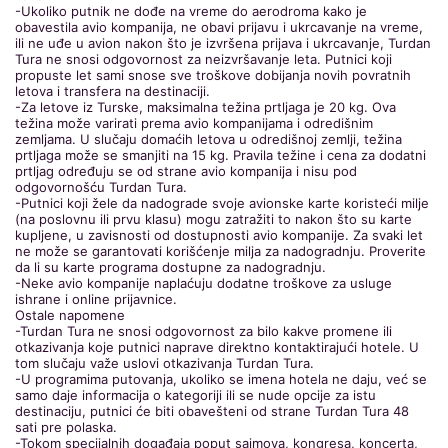
-Ukoliko putnik ne dođe na vreme do aerodroma kako je
obavestila avio kompanija, ne obavi prijavu i ukrcavanje na vreme,
ili ne uđe u avion nakon što je izvršena prijava i ukrcavanje, Turdan
Tura ne snosi odgovornost za neizvršavanje leta. Putnici koji
propuste let sami snose sve troškove dobijanja novih povratnih
letova i transfera na destinaciji.
-Za letove iz Turske, maksimalna težina prtljaga je 20 kg. Ova
težina može varirati prema avio kompanijama i odredišnim
zemljama. U slučaju domaćih letova u odredišnoj zemlji, težina
prtljaga može se smanjiti na 15 kg. Pravila težine i cena za dodatni
prtljag određuju se od strane avio kompanija i nisu pod
odgovornošću Turdan Tura.
-Putnici koji žele da nadograde svoje avionske karte koristeći milje
(na poslovnu ili prvu klasu) mogu zatražiti to nakon što su karte
kupljene, u zavisnosti od dostupnosti avio kompanije. Za svaki let
ne može se garantovati korišćenje milja za nadogradnju. Proverite
da li su karte programa dostupne za nadogradnju.
-Neke avio kompanije naplaćuju dodatne troškove za usluge
ishrane i online prijavnice.
Ostale napomene
-Turdan Tura ne snosi odgovornost za bilo kakve promene ili
otkazivanja koje putnici naprave direktno kontaktirajući hotele. U
tom slučaju važe uslovi otkazivanja Turdan Tura.
-U programima putovanja, ukoliko se imena hotela ne daju, već se
samo daje informacija o kategoriji ili se nude opcije za istu
destinaciju, putnici će biti obavešteni od strane Turdan Tura 48
sati pre polaska.
-Tokom specijalnih događaja poput sajmova, kongresa, koncerta,