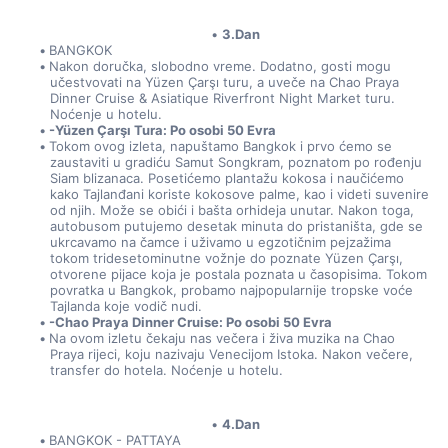
3.Dan
BANGKOK
Nakon doručka, slobodno vreme. Dodatno, gosti mogu 
učestvovati na Yüzen Çarşı turu, a uveče na Chao Praya 
Dinner Cruise & Asiatique Riverfront Night Market turu. 
Noćenje u hotelu.
-Yüzen Çarşı Tura: Po osobi 50 Evra
Tokom ovog izleta, napuštamo Bangkok i prvo ćemo se 
zaustaviti u gradiću Samut Songkram, poznatom po rođenju 
Siam blizanaca. Posetićemo plantažu kokosa i naučićemo 
kako Tajlanđani koriste kokosove palme, kao i videti suvenire 
od njih. Može se obići i bašta orhideja unutar. Nakon toga, 
autobusom putujemo desetak minuta do pristaništa, gde se 
ukrcavamo na čamce i uživamo u egzotičnim pejzažima 
tokom tridesetominutne vožnje do poznate Yüzen Çarşı, 
otvorene pijace koja je postala poznata u časopisima. Tokom 
povratka u Bangkok, probamo najpopularnije tropske voće 
Tajlanda koje vodič nudi.
-Chao Praya Dinner Cruise: Po osobi 50 Evra
Na ovom izletu čekaju nas večera i živa muzika na Chao 
Praya rijeci, koju nazivaju Venecijom Istoka. Nakon večere, 
transfer do hotela. Noćenje u hotelu.
4.Dan
BANGKOK - PATTAYA