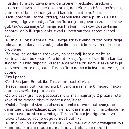
-Turdan Tura zadržava pravo da promeni redosled gradova u
programu i avio-liniju koja se koristi, ne kršeći sadržaj aranžmana,
u nepredviđenim situacijama ili kada to smatra nužnim.
-Lični predmeti, torbe, prtljag, pasoši/lične karte putnika su na
njihovoj odgovornosti, a Turdan Tura nije odgovoran za bilo kakav
gubitak/oduzimanje/otimanje ličnih stvari. Troškovi dostavljanja
zaboravljenih ili izgubljenih stvari u inostranstvu snose njihovi
vlasnici.
-Putnici su obavezni da imaju svoje zdravstveno putno osiguranje i
relevantne lekove i izveštaje ukoliko imaju bilo kakve medicinske
probleme.
-Za moguće dodatne troškove, na recepciji hotela može se
zahtevati da obezbede ličnu identifikaciju/pasos i kreditnu karticu
ili gotovinu kao depozit. Vraćanje depozita prilikom izlaska obavlja
se između hotela i gosta i Turdan Tura nema nikakvu intervenciju u
ovome.
Viza i pasoš
-Za državljane Republike Turske ne postoji viza.
-Pasoši naših putnika moraju biti validni najmanje 6 meseci nakon
datuma završetka putovanja.
-Za prelazak granice, pasaport mora imati najmanje 2 prazna lista
kako bi se mogao obaviti pečat ulaza/izlaza.
-Oslobađanje od vize za ulazak u zemlje u ovom putovanju ne
garantuje ulazak/izlazak iz zemlje, policija na granici ima ovlašćenje
da ne pusti putnika u zemlju, a Turdan Tura nije odgovoran za
takve situacije, već je odgovornost putnika.
-Putnici koji nisu građani Turske ili koji imaju dvojno državljanstvo i
zbog toga koriste drugu putnu ispravu trebaju se obratiti