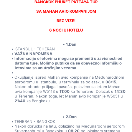
BANGKOK PHUKET PATTAYA TUR
SA MAHAN AVIO KOMPANIJOM
BEZ VIZE!
6 NOĆI U HOTELU
1.Dan
ISTANBUL - TEHERAN
VAŽNA NAPOMENA:
Informacije o letovima mogu se promeniti u zavisnosti od 
datuma ture. Molimo putnike da se obavezno informišu o 
letovima sa unutrašnjim vezama.
Okupljanje ispred Mahan avio kompanije na Međunarodnom 
aerodromu u Istanbulu, u terminalu za odlazak, u 
08:15.
Nakon obrade prtljaga i pasoša, polazimo sa letom Mahan 
avio kompanije W5113 u 
11:00
 ka Teheranu. Dolazak u 
14:30
u Teheran. Nakon toga, let Mahan avio kompanije W5051 u 
21:40
 ka Bangkoku.
2.Dan
TEHERAN - BANGKOK
Nakon doručka na letu, dolazimo na Međunarodni aerodrom 
Suvarnabhumi u Bangkoku u 
08:20
 po lokalnom vremenu. 