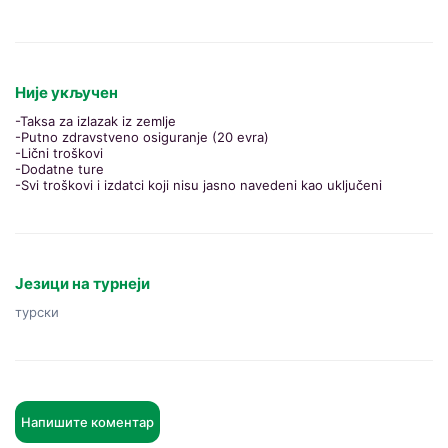
Није укључен
-Taksa za izlazak iz zemlje
-Putno zdravstveno osiguranje (20 evra)
-Lični troškovi
-Dodatne ture
-Svi troškovi i izdatci koji nisu jasno navedeni kao uključeni
Језици на турнеји
турски
Напишите коментар