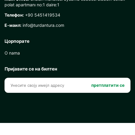
polat apartmanı no:1 daire:1
Телефон:
+90 5451419534
Е-маил:
info@turdantura.com
Цорпорате
O nama
Пријавите се на билтен
претплатити се