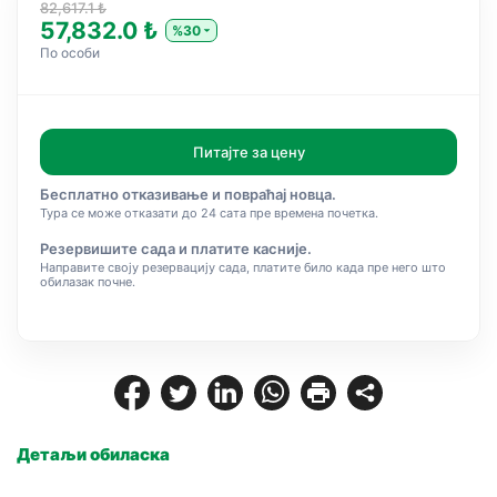
82,617.1 ₺
57,832.0 ₺
%30
По особи
Питајте за цену
Бесплатно отказивање и повраћај новца.
Тура се може отказати до 24 сата пре времена почетка.
Резервишите сада и платите касније.
Направите своју резервацију сада, платите било када пре него што
обилазак почне.
Детаљи обиласка