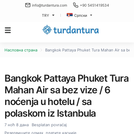
info@turdantura.com
+90 5451419534
TRY
Српски
Насловна страна
Bangkok Pattaya Phuket Tura Mahan Air sa bez v
Bangkok Pattaya Phuket Tura
Mahan Air sa bez vize / 6
noćenja u hotelu / sa
polaskom iz Istanbula
7 ноћ 8 дана
Besplatan povraćaj
Резервишите одмах, платите касније