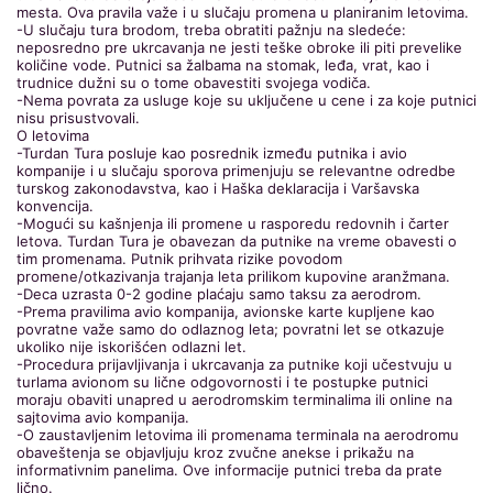
mesta. Ova pravila važe i u slučaju promena u planiranim letovima.
-U slučaju tura brodom, treba obratiti pažnju na sledeće:
neposredno pre ukrcavanja ne jesti teške obroke ili piti prevelike
količine vode. Putnici sa žalbama na stomak, leđa, vrat, kao i
trudnice dužni su o tome obavestiti svojega vodiča.
-Nema povrata za usluge koje su uključene u cene i za koje putnici
nisu prisustvovali.
O letovima
-Turdan Tura posluje kao posrednik između putnika i avio
kompanije i u slučaju sporova primenjuju se relevantne odredbe
turskog zakonodavstva, kao i Haška deklaracija i Varšavska
konvencija.
-Mogući su kašnjenja ili promene u rasporedu redovnih i čarter
letova. Turdan Tura je obavezan da putnike na vreme obavesti o
tim promenama. Putnik prihvata rizike povodom
promene/otkazivanja trajanja leta prilikom kupovine aranžmana.
-Deca uzrasta 0-2 godine plaćaju samo taksu za aerodrom.
-Prema pravilima avio kompanija, avionske karte kupljene kao
povratne važe samo do odlaznog leta; povratni let se otkazuje
ukoliko nije iskorišćen odlazni let.
-Procedura prijavljivanja i ukrcavanja za putnike koji učestvuju u
turlama avionom su lične odgovornosti i te postupke putnici
moraju obaviti unapred u aerodromskim terminalima ili online na
sajtovima avio kompanija.
-O zaustavljenim letovima ili promenama terminala na aerodromu
obaveštenja se objavljuju kroz zvučne anekse i prikažu na
informativnim panelima. Ove informacije putnici treba da prate
lično.