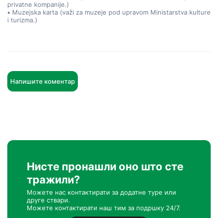
privatne kompanije.)
•
Muzejska karta (važi za muzeje pod upravom Ministarstva kulture
i turizma.)
Напишите коментар
Нисте пронашли оно што сте
тражили?
Можете нас контактирати за додатне туре или
друге ствари.
Можете контактирати наш тим за подршку 24/7.