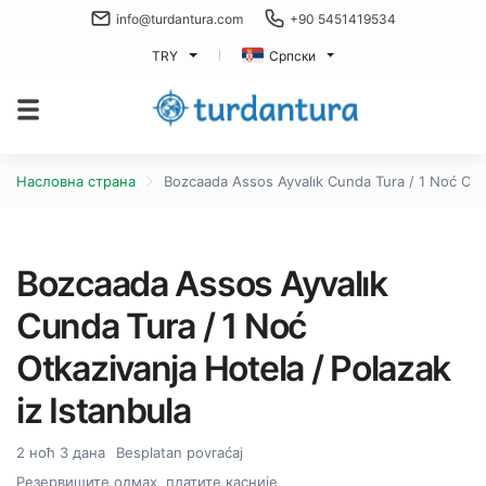
info@turdantura.com
+90 5451419534
TRY
Српски
Насловна страна
Bozcaada Assos Ayvalık Cunda Tura / 1 Noć Otkaz
Bozcaada Assos Ayvalık
Cunda Tura / 1 Noć
Otkazivanja Hotela / Polazak
iz Istanbula
2 ноћ 3 дана
Besplatan povraćaj
Резервишите одмах, платите касније