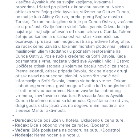
klasične Ayvalık kuće sa svojim kapijama, kvakama i 
prozorima, i šetati po pijaci uz kupovinu suvenira. Nakon 
obilaska središnjeg dela Ayvalıka, stižemo na Ostrvo Cunda, 
poznatije kao Alibey Ostrvo, preko prvog Boğaz mosta u 
Turskoj. Tokom nostalgične šetnje po Cunda Ostrvu, vraćamo 
se u prošlost. Ovdje ćemo videti Taksiryannis Crkvu, koja je 
najstarija i najbolje očuvana od osam crkava u Cunda. Tokom 
šetnje po kamenim ulicama ostrva, stari kamenčići nas 
očaravaju i pružaju nam mogućnosti za predivne fotografije. 
Za ručak ćemo uživati u lokalnim morskim plodovima i jelima s 
maslinovim uljem (dodatno) u poznatim restoranima na 
Cunda Ostrvu. Posle ručka krećemo ka Sofri Đavola. Kada 
posmatrate s vrha, možete videti sve Ayvalık i Midilli Ostrvo. 
Uočićete otisak stopala u kojem se bacaju novčići za sreću. 
Prema legendi, otisak pripada Đavolu, dok se njegov drugi 
otisak nalazi na susednoj planini. Nakon što vodič deli 
informacije o Sofri Đavola, imamo slobodno vreme. Tokom 
slobodnog vremena, gosti mogu uživati u kafi s pogledom ili 
slikati predivnu panoramu. Nakon završetka slobodnog 
vremena, završavamo našu turu Bozcaada Assos Ayvalık 
Cunda i krećemo nazad ka Istanbulu. Opraštamo se od vas, 
dragi gosti, ostavljajući vas na dogovorenim mestima, do 
sledeće Malitur aktivnosti.
Doručak:
 Biće poslužen u hotelu. Uključeno u cenu ture.
Ručak:
 Biće slobodno vreme za ručak. (Dodatno)
Večera:
 Biće poslužena na odmoru na putu. (Dodatno)
Noćenje:
 Nema noćenja u hotelu.