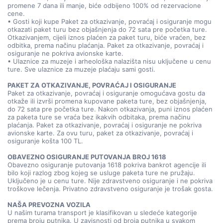
promene 7 dana ili manje, biće odbijeno 100% od rezervacione
cene.
• Gosti koji kupe Paket za otkazivanje, povraćaj i osiguranje mogu
otkazati paket turu bez objašnjenja do 72 sata pre početka ture.
Otkazivanjem, cijeli iznos plaćen za paket turu, biće vraćen, bez
odbitka, prema načinu plaćanja. Paket za otkazivanje, povraćaj i
osiguranje ne pokriva avionske karte.
• Ulaznice za muzeje i arheološka nalazišta nisu uključene u cenu
ture. Sve ulaznice za muzeje plaćaju sami gosti.
PAKET ZA OTKAZIVANJE, POVRAĆAJ I OSIGURANJE
Paket za otkazivanje, povraćaj i osiguranje omogućava gostu da
otkaže ili izvrši promena kupovane paketa ture, bez objašnjenja,
do 72 sata pre početka ture. Nakon otkazivanja, puni iznos plaćen
za paketa ture se vraća bez ikakvih odbitaka, prema načinu
plaćanja. Paket za otkazivanje, povraćaj i osiguranje ne pokriva
avionske karte. Za ovu turu, paket za otkazivanje, povraćaj i
osiguranje košta 100 TL.
OBAVEZNO OSIGURANJE PUTOVANJA BROJ 1618
Obavezno osiguranje putovanja 1618 pokriva bankrot agencije ili
bilo koji razlog zbog kojeg se usluge paketa ture ne pružaju.
Uključeno je u cenu ture. Nije zdravstveno osiguranje i ne pokriva
troškove lečenja. Privatno zdravstveno osiguranje je trošak gosta.
NAŠA PREVOZNA VOZILA
U našim turama transport je klasifikovan u sledeće kategorije
prema broju putnika. U zavisnosti od broja putnika u svakom