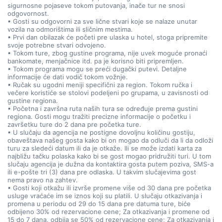
sigurnosne pojaseve tokom putovanja, inače tur ne snosi
odgovornost.
• Gosti su odgovorni za sve lične stvari koje se nalaze unutar
vozila na odmorištima ili sličnim mestima.
• Prvi dan obilazak će početi pre ulaska u hotel, stoga pripremite
svoje potrebne stvari odvojeno.
• Tokom ture, zbog gustine programa, nije uvek moguće pronaći
bankomate, menjačnice itd. pa je korisno biti pripremljen.
• Tokom programa mogu se preći dugački putevi. Detaljne
informacije će dati vodič tokom vožnje.
• Ručak su ugodni meniji specifični za region. Tokom ručka i
večere koristiće se stolovi podeljeni po grupama, u zavisnosti od
gustine regiona.
• Početna i završna ruta naših tura se određuje prema gustini
regiona. Gosti mogu tražiti precizne informacije o početku i
završetku ture do 2 dana pre početka ture.
• U slučaju da agencija ne postigne dovoljnu količinu gostiju,
obaveštava našeg gosta kako bi on mogao da odluči da li da odloži
turu za sledeći datum ili da je otkaže. Ili se može izdati karta za
najbližu tačku polaska kako bi se gost mogao pridružiti turi. U tom
slučaju agencija je dužna da kontaktira gosta putem poziva, SMS-a
ili e-pošte tri (3) dana pre odlaska. U takvim slučajevima gost
nema pravo na zahtev.
• Gosti koji otkažu ili izvrše promene više od 30 dana pre početka
usluge vraćaće im se iznos koji su platili. U slučaju otkazivanja i
promena u periodu od 29 do 15 dana pre datuma ture, biće
odbijeno 30% od rezervacione cene; Za otkazivanja i promene od
15 do 7 dana, odbija se 50% od rezervacione cene; Za otkazivanja i