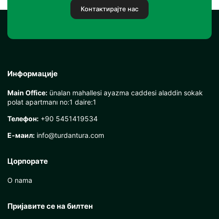
Контактирајте нас
Информације
Main Office:
ünalan mahallesi ayazma caddesi aladdin sokak
polat apartmanı no:1 daire:1
Телефон:
+90 5451419534
Е-маил:
info@turdantura.com
Цорпорате
O nama
Пријавите се на билтен