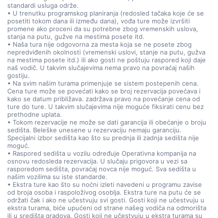
standardi usluga održe.
• U trenutku programskog planiranja (redosled tačaka koje će se
posetiti tokom dana ili između dana), vođa ture može izvršiti
promene ako proceni da su potrebne zbog vremenskih uslova,
stanja na putu, gužve na mestima posete itd.
• Naša tura nije odgovorna za mesta koja se ne posete zbog
nepredviđenih okolnosti (vremenski uslovi, stanje na putu, gužva
na mestima posete itd.) ili ako gosti ne poštuju raspored koji daje
naš vodič. U takvim slučajevima nema pravo na povraćaj naših
gostiju.
• Na svim našim turama primenjuje se sistem postepenih cena.
Cena ture može se povećati kako se broj rezervacija povećava i
kako se datum približava. zadržava pravo na povećanje cena od
ture do ture. U takvim slučajevima nije moguće fiksirati cenu bez
prethodne uplata.
• Tokom rezervacije ne može se dati garancija ili obećanje o broju
sedišta. Beleške unesene u rezervaciju nemaju garanciju.
Specijalni izbor sedišta kao što su prednja ili zadnja sedišta nije
moguć.
• Raspored sedišta u vozilu određuje Operativna kompanija na
osnovu redosleda rezervacija. U slučaju prigovora u vezi sa
rasporedom sedišta, povraćaj novca nije moguć. Sva sedišta u
našim vozilima su iste standarde.
• Ekstra ture kao što su noćni izleti navedeni u programu zavise
od broja osoba i raspoloživog osoblja. Ekstra ture na putu će se
održati čak i ako ne učestvuju svi gosti. Gosti koji ne učestvuju u
ekstra turama, biće upućeni od strane našeg vodiča na odmorišta
ili u središta gradova. Gosti koji ne učestvuju u ekstra turama su