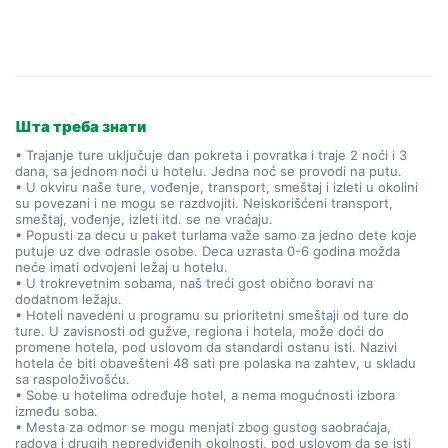
Шта треба знати
• Trajanje ture uključuje dan pokreta i povratka i traje 2 noći i 3
dana, sa jednom noći u hotelu. Jedna noć se provodi na putu.
• U okviru naše ture, vođenje, transport, smeštaj i izleti u okolini
su povezani i ne mogu se razdvojiti. Neiskorišćeni transport,
smeštaj, vođenje, izleti itd. se ne vraćaju.
• Popusti za decu u paket turlama važe samo za jedno dete koje
putuje uz dve odrasle osobe. Deca uzrasta 0-6 godina možda
neće imati odvojeni ležaj u hotelu.
• U trokrevetnim sobama, naš treći gost obično boravi na
dodatnom ležaju.
• Hoteli navedeni u programu su prioritetni smeštaji od ture do
ture. U zavisnosti od gužve, regiona i hotela, može doći do
promene hotela, pod uslovom da standardi ostanu isti. Nazivi
hotela će biti obavešteni 48 sati pre polaska na zahtev, u skladu
sa raspoloživošću.
• Sobe u hotelima određuje hotel, a nema mogućnosti izbora
između soba.
• Mesta za odmor se mogu menjati zbog gustog saobraćaja,
radova i drugih nepredviđenih okolnosti, pod uslovom da se isti