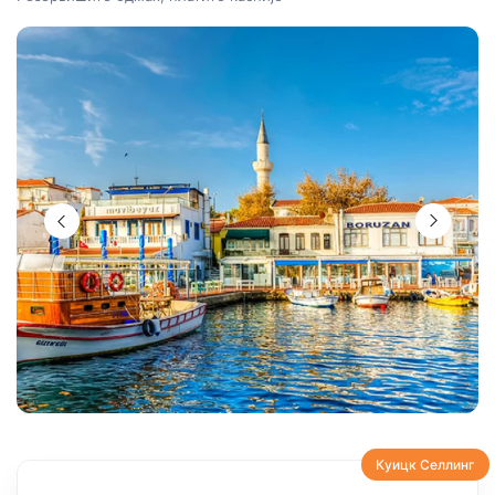
Куицк Селлинг