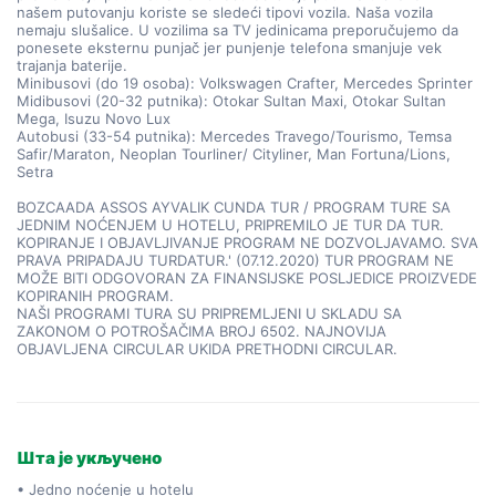
našem putovanju koriste se sledeći tipovi vozila. Naša vozila
nemaju slušalice. U vozilima sa TV jedinicama preporučujemo da
ponesete eksternu punjač jer punjenje telefona smanjuje vek
trajanja baterije.
Minibusovi (do 19 osoba): Volkswagen Crafter, Mercedes Sprinter
Midibusovi (20-32 putnika): Otokar Sultan Maxi, Otokar Sultan
Mega, Isuzu Novo Lux
Autobusi (33-54 putnika): Mercedes Travego/Tourismo, Temsa
Safir/Maraton, Neoplan Tourliner/ Cityliner, Man Fortuna/Lions,
Setra
BOZCAADA ASSOS AYVALIK CUNDA TUR / PROGRAM TURE SA
JEDNIM NOĆENJEM U HOTELU, PRIPREMILO JE TUR DA TUR.
KOPIRANJE I OBJAVLJIVANJE PROGRAM NE DOZVOLJAVAMO. SVA
PRAVA PRIPADAJU TURDATUR.' (07.12.2020) TUR PROGRAM NE
MOŽE BITI ODGOVORAN ZA FINANSIJSKE POSLJEDICE PROIZVEDE
KOPIRANIH PROGRAM.
NAŠI PROGRAMI TURA SU PRIPREMLJENI U SKLADU SA
ZAKONOM O POTROŠAČIMA BROJ 6502. NAJNOVIJA
OBJAVLJENA CIRCULAR UKIDA PRETHODNI CIRCULAR.
Шта је укључено
• Jedno noćenje u hotelu