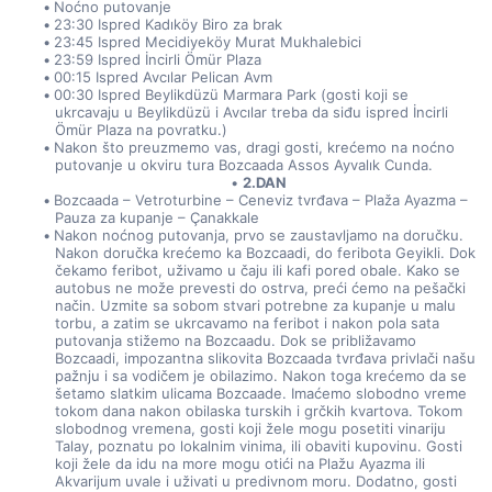
Noćno putovanje
23:30 Ispred Kadıköy Biro za brak
23:45 Ispred Mecidiyeköy Murat Mukhalebici
23:59 Ispred İncirli Ömür Plaza
00:15 Ispred Avcılar Pelican Avm
00:30 Ispred Beylikdüzü Marmara Park (gosti koji se 
ukrcavaju u Beylikdüzü i Avcılar treba da siđu ispred İncirli 
Ömür Plaza na povratku.)
Nakon što preuzmemo vas, dragi gosti, krećemo na noćno 
putovanje u okviru tura Bozcaada Assos Ayvalık Cunda.
2.DAN
Bozcaada – Vetroturbine – Ceneviz tvrđava – Plaža Ayazma – 
Pauza za kupanje – Çanakkale
Nakon noćnog putovanja, prvo se zaustavljamo na doručku. 
Nakon doručka krećemo ka Bozcaadi, do feribota Geyikli. Dok 
čekamo feribot, uživamo u čaju ili kafi pored obale. Kako se 
autobus ne može prevesti do ostrva, preći ćemo na pešački 
način. Uzmite sa sobom stvari potrebne za kupanje u malu 
torbu, a zatim se ukrcavamo na feribot i nakon pola sata 
putovanja stižemo na Bozcaadu. Dok se približavamo 
Bozcaadi, impozantna slikovita Bozcaada tvrđava privlači našu 
pažnju i sa vodičem je obilazimo. Nakon toga krećemo da se 
šetamo slatkim ulicama Bozcaade. Imaćemo slobodno vreme 
tokom dana nakon obilaska turskih i grčkih kvartova. Tokom 
slobodnog vremena, gosti koji žele mogu posetiti vinariju 
Talay, poznatu po lokalnim vinima, ili obaviti kupovinu. Gosti 
koji žele da idu na more mogu otići na Plažu Ayazma ili 
Akvarijum uvale i uživati u predivnom moru. Dodatno, gosti 