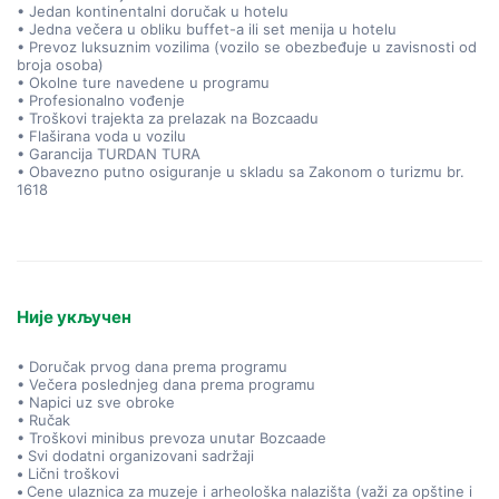
• Jedan kontinentalni doručak u hotelu
• Jedna večera u obliku buffet-a ili set menija u hotelu
• Prevoz luksuznim vozilima (vozilo se obezbeđuje u zavisnosti od
broja osoba)
• Okolne ture navedene u programu
• Profesionalno vođenje
• Troškovi trajekta za prelazak na Bozcaadu
• Flaširana voda u vozilu
• Garancija TURDAN TURA
• Obavezno putno osiguranje u skladu sa Zakonom o turizmu br.
1618
Није укључен
• Doručak prvog dana prema programu
• Večera poslednjeg dana prema programu
• Napici uz sve obroke
• Ručak
• Troškovi minibus prevoza unutar Bozcaade
•
Svi dodatni organizovani sadržaji
•
Lični troškovi
•
Cene ulaznica za muzeje i arheološka nalazišta (važi za opštine i