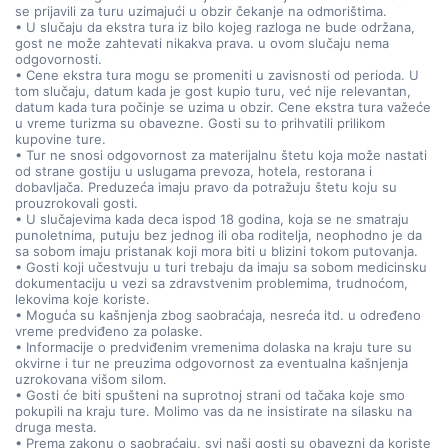
se prijavili za turu uzimajući u obzir čekanje na odmorištima.
• U slučaju da ekstra tura iz bilo kojeg razloga ne bude održana,
gost ne može zahtevati nikakva prava. u ovom slučaju nema
odgovornosti.
• Cene ekstra tura mogu se promeniti u zavisnosti od perioda. U
tom slučaju, datum kada je gost kupio turu, već nije relevantan,
datum kada tura počinje se uzima u obzir. Cene ekstra tura važeće
u vreme turizma su obavezne. Gosti su to prihvatili prilikom
kupovine ture.
• Tur ne snosi odgovornost za materijalnu štetu koja može nastati
od strane gostiju u uslugama prevoza, hotela, restorana i
dobavljača. Preduzeća imaju pravo da potražuju štetu koju su
prouzrokovali gosti.
• U slučajevima kada deca ispod 18 godina, koja se ne smatraju
punoletnima, putuju bez jednog ili oba roditelja, neophodno je da
sa sobom imaju pristanak koji mora biti u blizini tokom putovanja.
• Gosti koji učestvuju u turi trebaju da imaju sa sobom medicinsku
dokumentaciju u vezi sa zdravstvenim problemima, trudnoćom,
lekovima koje koriste.
• Moguća su kašnjenja zbog saobraćaja, nesreća itd. u određeno
vreme predviđeno za polaske.
• Informacije o predviđenim vremenima dolaska na kraju ture su
okvirne i tur ne preuzima odgovornost za eventualna kašnjenja
uzrokovana višom silom.
• Gosti će biti spušteni na suprotnoj strani od tačaka koje smo
pokupili na kraju ture. Molimo vas da ne insistirate na silasku na
druga mesta.
• Prema zakonu o saobraćaju, svi naši gosti su obavezni da koriste