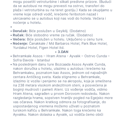
mogu posetiti vetroturbine i slikati predivne prizore. (Budući 
da se autobusi ne mogu prevesti na ostrvo, transferi do 
plaža i vetroturbina su na teret gostiju.) Kada se okupljamo u 
vreme koje odredi vodič, krećemo feribotom nazad i 
ukrcavamo se u autobus koji nas vodi do hotela. Večera i 
noćenje u hotelu.
Doručak:
 Biće poslužen u Geyiklij. (Dodatno)
Ručak:
 Biće slobodno vreme za ručak. (Dodatno)
Večera:
 Biće poslužen u hotelu. Uključeno u cenu ture.
Noćenje:
 Čanakkale / Md Barbaros Hotel, Park Blue Hotel, 
Yurdakul Hotel, Figen Hotel itd.
3.DAN
Behramkale Assos – Hram Atena - Ayvalık – Ostrvo Cunda – 
Sofra Đavola - Istanbul
Na poslednjem danu ture Bozcaada Assos Ayvalık Cunda, 
nakon doručka u hotelu, ulazimo u autobus i krećemo ka 
Behramkaleu, poznatom kao Assos, jednom od najvažnijih 
centara Antičkog sveta. Kada stignemo u Behramkale, 
izlazimo iz vozila i penjemo se na akropolu, koja je smeštena 
na 238 metara visokom andezitnom steni, a posvećena je 
boginji mudrosti i pameti Ateni. Uz vođenje vodiča, vidimo 
Hram Atena, sagrađen u prvom Dorovom redosledu. Nakon 
razgledanja hrama, sopstven hranljiv pogled na Egejsko more 
vas očarava. Nakon kratkog odmora za fotografisanje, do 
uspostavljenog vremena možemo uživati u poznatom 
turskom kafiću u Behramkale. Nakon toga krećemo ka 
Ayvalıku. Nakon dolaska u Ayvalık, uz vodiča ćemo obići 