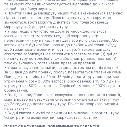
та вечерях столи використовуються відповідно до кількості
людей, що обслуговують.
• Початок і кінець маршруту наших турів визначаються залежно
від заповненість регіону. Після початку туру маршрути не
змінюються, гості можуть дізнатись про початок і кінець
маршруту за 2 дні до початку туру.
• У разі, якщо агентство не досягає необхідної кількості
учасників, з гостем зв’яжуться, щоб запропонувати
перенесення туру на наступну дату або його скасування. Або
квиток може бути заброньовано до найближчої точки виїзду,
щоб гарантовано включити гостя в тур. У такому випадку
агентство зобов'язується зв'язатися з гостем за три (3) дні до
початку туру по телефону, смс або електронною поштою. У
такому випадку у гостя немає права на претензії.
• У разі скасування та зміни, виконаних гостем не пізніше ніж
за 30 днів до дати початку послуг, повертається сплачена сума.
При відміні та змінах з 29 по 15 днів до дати туру проводиться
утримання у розмірі 30% вартості бронювання; з 15 по 7 днів –
утримується 50% вартості; за 7 днів або менше – 100% вартості
бронювання.
• Гості, які придбали пакет скасування, повернення та гарантії,
мають право на безумовне скасування купленого пакету туру
до 72 годин до дати початку туру. Пакет не покриває витрати
на авіаквитки.
• Вхідні квитки в музеї та пам’ятки не включені в вартість туру.
Усі витрати на вхідні квитки покриваються гостями.
ПАКЕТ СКАСУВАННЯ, ПОВЕРНЕННЯ ТА ГАРАНТІЯ