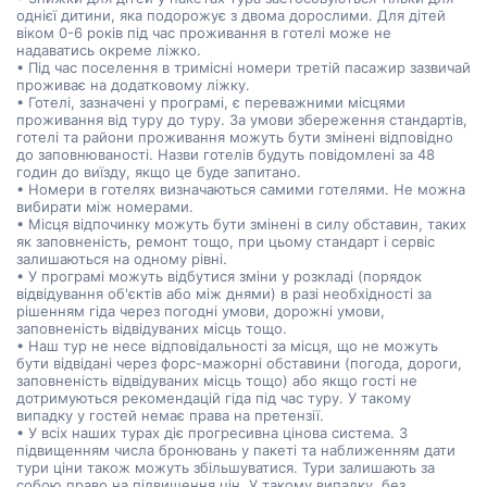
однієї дитини, яка подорожує з двома дорослими. Для дітей
віком 0-6 років під час проживання в готелі може не
надаватись окреме ліжко.
• Під час поселення в тримісні номери третій пасажир зазвичай
проживає на додатковому ліжку.
• Готелі, зазначені у програмі, є переважними місцями
проживання від туру до туру. За умови збереження стандартів,
готелі та райони проживання можуть бути змінені відповідно
до заповнюваності. Назви готелів будуть повідомлені за 48
годин до виїзду, якщо це буде запитано.
• Номери в готелях визначаються самими готелями. Не можна
вибирати між номерами.
• Місця відпочинку можуть бути змінені в силу обставин, таких
як заповненість, ремонт тощо, при цьому стандарт і сервіс
залишаються на одному рівні.
• У програмі можуть відбутися зміни у розкладі (порядок
відвідування об'єктів або між днями) в разі необхідності за
рішенням гіда через погодні умови, дорожні умови,
заповненість відвідуваних місць тощо.
• Наш тур не несе відповідальності за місця, що не можуть
бути відвідані через форс-мажорні обставини (погода, дороги,
заповненість відвідуваних місць тощо) або якщо гості не
дотримуються рекомендацій гіда під час туру. У такому
випадку у гостей немає права на претензії.
• У всіх наших турах діє прогресивна цінова система. З
підвищенням числа бронювань у пакеті та наближенням дати
тури ціни також можуть збільшуватися. Тури залишають за
собою право на підвищення цін. У такому випадку, без