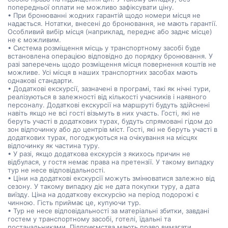
попередньої оплати не можливо зафіксувати ціну.
• При бронюванні жодних гарантій щодо номери місця не
надається. Нотатки, внесені до бронювання, не мають гарантії.
Особливий вибір місця (наприклад, переднє або заднє місце)
не є можливим.
• Система розміщення місць у транспортному засобі буде
встановлена операцією відповідно до порядку бронювання. У
разі заперечень щодо розміщення місця повернення коштів не
можливе. Усі місця в наших транспортних засобах мають
однакові стандарти.
• Додаткові екскурсії, зазначені в програмі, такі як нічні тури,
реалізуються в залежності від кількості учасників і наявного
персоналу. Додаткові екскурсії на маршруті будуть здійснені
навіть якщо не всі гості візьмуть в них участь. Гості, які не
беруть участі в додаткових турах, будуть спрямовані гідом до
зон відпочинку або до центрів міст. Гості, які не беруть участі в
додаткових турах, погоджуються на очікування на місцях
відпочинку як частина туру.
• У разі, якщо додаткова екскурсія з якихось причин не
відбулася, у гостя немає права на претензії. У такому випадку
тур не несе відповідальності.
• Ціни на додаткові екскурсії можуть змінюватися залежно від
сезону. У такому випадку діє не дата покупки туру, а дата
виїзду. Ціна на додаткову екскурсію на період подорожі є
чинною. Гість приймає це, купуючи тур.
• Тур не несе відповідальності за матеріальні збитки, завдані
гостем у транспортному засобі, готелі, їдальні та
постачальниками. Підприємства мають право вимагати