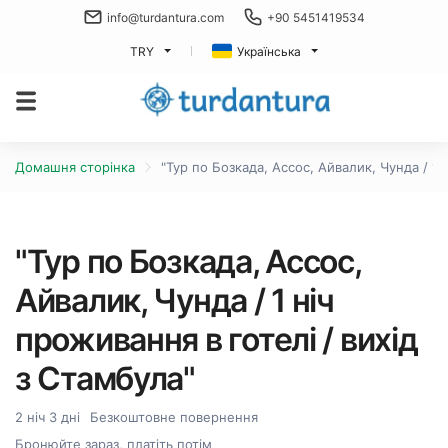
info@turdantura.com
+90 5451419534
TRY
Українська
Домашня сторінка
"Тур по Бозкада, Ассос, Айвалик, Чунда / 1 
"Тур по Бозкада, Ассос,
Айвалик, Чунда / 1 ніч
проживання в готелі / вихід
з Стамбула"
2 ніч 3 дні
Безкоштовне повернення
Бронюйте зараз, платіть потім