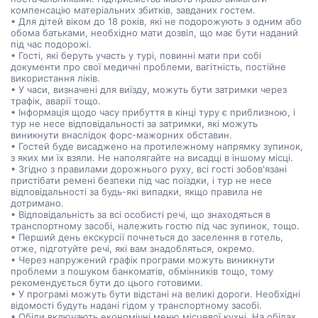
компенсацію матеріальних збитків, завданих гостем.
• Для дітей віком до 18 років, які не подорожують з одним або
обома батьками, необхідно мати дозвіл, що має бути наданий
під час подорожі.
• Гості, які беруть участь у турі, повинні мати при собі
документи про свої медичні проблеми, вагітність, постійне
використання ліків.
• У часи, визначені для виїзду, можуть бути затримки через
трафік, аварії тощо.
• Інформація щодо часу прибуття в кінці туру є приблизною, і
тур не несе відповідальності за затримки, які можуть
виникнути внаслідок форс-мажорних обставин.
• Гостей буде висаджено на протилежному напрямку зупинок,
з яких ми їх взяли. Не наполягайте на висадці в іншому місці.
• Згідно з правилами дорожнього руху, всі гості зобов'язані
пристібати ремені безпеки під час поїздки, і тур не несе
відповідальності за будь-які випадки, якщо правила не
дотримано.
• Відповідальність за всі особисті речі, що знаходяться в
транспортному засобі, належить гостю під час зупинок, тощо.
• Перший день екскурсії почнеться до заселення в готель,
отже, підготуйте речі, які вам знадобляться, окремо.
• Через напружений графік програми можуть виникнути
проблеми з пошуком банкоматів, обмінників тощо, тому
рекомендується бути до цього готовими.
• У програмі можуть бути відстані на великі дороги. Необхідні
відомості будуть надані гідом у транспортному засобі.
• Обіди включають економічні меню місцевої кухні. На обідах