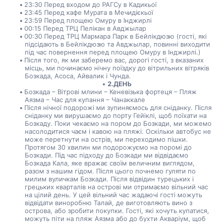
23:30 Перед входом до РАГСу в Кадикьої
23:45 Перед кафе Мурата в Мечидієкьої
23:59 Перед площею Омуру в Інджирлі
00:15 Перед ТРЦ Пелікан в Авджылар
00:30 Перед ТРЦ Мармара Парк в Бейлікдюзю (гості, які 
підсідають в Бейлікдюзю та Авджылар, повинні виходити 
під час повернення перед площею Омуру в Інджирлі.)
Після того, як ми заберемо вас, дорогі гості, з вказаних 
місць, ми починаємо нічну поїздку до вітрильних вітряків 
Бозкада, Асоса, Айвалик і Чунда.
2.ДЕНЬ
Бозкада – Вітрові млини – Кеневізька фортеця – Пляж 
Аязма – Час для купання – Чанаккале
Після нічної подорожі ми зупиняємось для сніданку. Після 
сніданку ми вирушаємо до порту Гейіклі, щоб поїхати на 
Бозкаду. Поки чекаємо на пором до Бозкади, ми можемо 
насолодитися чаєм і кавою на пляжі. Оскільки автобус не 
може перетнути на острів, ми переходимо пішки. 
Протягом 30 хвилин ми подорожуємо на поромі до 
Бозкади. Під час підходу до Бозкади ми відвідаємо 
Бозкада Кала, яке вражає своїм величним виглядом, 
разом з нашим гідом. Після цього почнемо гуляти по 
милим вуличкам Бозкади. Після відвідин турецьких і 
грецьких кварталів на острові ми отримаємо вільний час 
на цілий день. У цей вільний час жадаючі гості можуть 
відвідати виноробню Талай, де виготовляють вино з 
острова, або зробити покупки. Гості, які хочуть купатися, 
можуть піти на пляж Аязма або до бухти Акваріум, щоб 