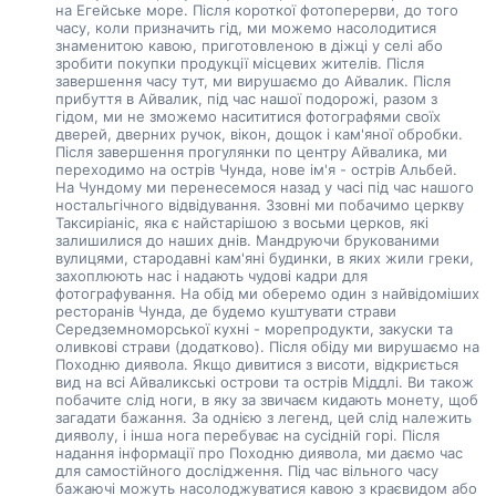
на Егейське море. Після короткої фотоперерви, до того 
часу, коли призначить гід, ми можемо насолодитися 
знаменитою кавою, приготовленою в діжці у селі або 
зробити покупки продукції місцевих жителів. Після 
завершення часу тут, ми вирушаємо до Айвалик. Після 
прибуття в Айвалик, під час нашої подорожі, разом з 
гідом, ми не зможемо насититися фотографями своїх 
дверей, дверних ручок, вікон, дощок і кам'яної обробки. 
Після завершення прогулянки по центру Айвалика, ми 
переходимо на острів Чунда, нове ім'я - острів Альбей. 
На Чундому ми перенесемося назад у часі під час нашого 
ностальгічного відвідування. Ззовні ми побачимо церкву 
Таксиріаніс, яка є найстарішою з восьми церков, які 
залишилися до наших днів. Мандруючи брукованими 
вулицями, стародавні кам'яні будинки, в яких жили греки, 
захоплюють нас і надають чудові кадри для 
фотографування. На обід ми оберемо один з найвідоміших 
ресторанів Чунда, де будемо куштувати страви 
Середземноморської кухні - морепродукти, закуски та 
оливкові страви (додатково). Після обіду ми вирушаємо на 
Походню диявола. Якщо дивитися з висоти, відкриється 
вид на всі Айваликські острови та острів Міддлі. Ви також 
побачите слід ноги, в яку за звичаєм кидають монету, щоб 
загадати бажання. За однією з легенд, цей слід належить 
дияволу, і інша нога перебуває на сусідній горі. Після 
надання інформації про Походню диявола, ми даємо час 
для самостійного дослідження. Під час вільного часу 
бажаючі можуть насолоджуватися кавою з краєвидом або 