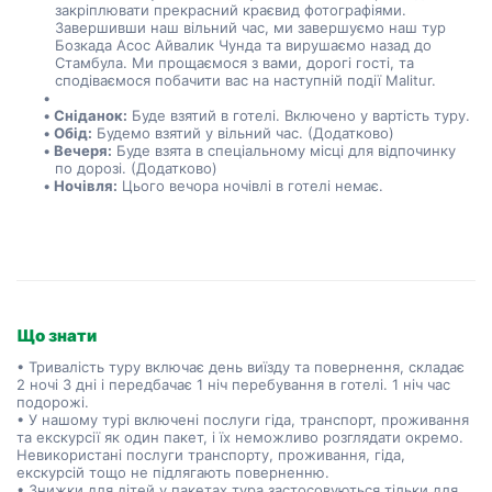
закріплювати прекрасний краєвид фотографіями. 
Завершивши наш вільний час, ми завершуємо наш тур 
Бозкада Асос Айвалик Чунда та вирушаємо назад до 
Стамбула. Ми прощаємося з вами, дорогі гості, та 
сподіваємося побачити вас на наступній події Malitur.
Сніданок:
 Буде взятий в готелі. Включено у вартість туру.
Обід:
 Будемо взятий у вільний час. (Додатково)
Вечеря:
 Буде взята в спеціальному місці для відпочинку 
по дорозі. (Додатково)
Ночівля:
 Цього вечора ночівлі в готелі немає.
Що знати
• Тривалість туру включає день виїзду та повернення, складає
2 ночі 3 дні і передбачає 1 ніч перебування в готелі. 1 ніч час
подорожі.
• У нашому турі включені послуги гіда, транспорт, проживання
та екскурсії як один пакет, і їх неможливо розглядати окремо.
Невикористані послуги транспорту, проживання, гіда,
екскурсій тощо не підлягають поверненню.
• Знижки для дітей у пакетах тура застосовуються тільки для