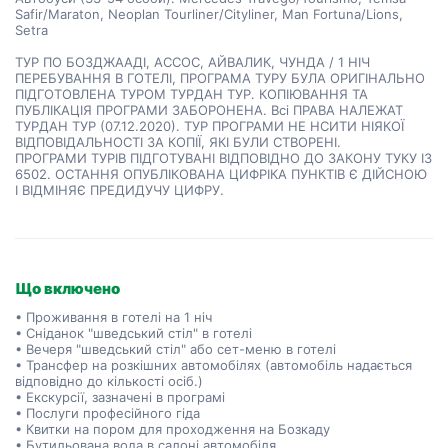
Safir/Maraton, Neoplan Tourliner/Cityliner, Man Fortuna/Lions,
Setra
ТУР ПО БОЗДЖААДІ, АССОС, АЙВАЛИК, ЧУНДА / 1 НІЧ
ПЕРЕБУВАННЯ В ГОТЕЛІ, ПРОГРАМА ТУРУ БУЛА ОРИГІНАЛЬНО
ПІДГОТОВЛЕНА ТУРОМ ТУРДАН ТУР. КОПІЮВАННЯ ТА
ПУБЛІКАЦІЯ ПРОГРАМИ ЗАБОРОНЕНА. Всі ПРАВА НАЛЕЖАТ
ТУРДАН ТУР (07.12.2020). ТУР ПРОГРАМИ НЕ НСИТИ НІЯКОЇ
ВІДПОВІДАЛЬНОСТІ ЗА КОПІЇ, ЯКІ БУЛИ СТВОРЕНІ.
ПРОГРАМИ ТУРІВ ПІДГОТУВАНІ ВІДПОВІДНО ДО ЗАКОНУ ТУКУ ІЗ
6502. ОСТАННЯ ОПУБЛІКОВАНА ЦИФРІКА ПУНКТІВ Є ДІЙСНОЮ
І ВІДМІНЯЄ ПРЕДИДУЧУ ЦИФРУ.
Що включено
• Проживання в готелі на 1 ніч
• Сніданок "шведський стіл" в готелі
• Вечеря "шведський стіл" або сет-меню в готелі
• Трансфер на розкішних автомобілях (автомобіль надається
відповідно до кількості осіб.)
• Екскурсії, зазначені в програмі
• Послуги професійного гіда
• Квитки на пором для проходження на Бозкаду
• Бутильована вода в салоні автомобіля