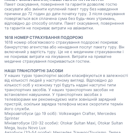
Пакет скасування, повернення та гарантія дозволяє гостю
скасувати або змінити куплений пакет туру без наведення
причини до 72 годин до дати початку туру. З після скасування
повертається вся сплачена сума без будь-яких утримань,
відповідно до способу оплати. Пакет скасування, повернення
та гарантія не покриває витрати на авіаквитки.
1618 НОМЕР СТРАХУВАННЯ ПОДОРОЖІ
1618 номер обов'язкового страхування подорожі покриває
банкрутство агентства або ненадання послуг пакету туру. Він
включений у вартість туру. Це не є медичним страхуванням і
не покриває витрати на лікування. Витрати на приватне
медичне страхування покриваються гостем.
НАШІ ТРАНСПОРТНІ ЗАСОБИ
У наших турах транспортні засоби класифікуються в залежності
від кількості людей у наступному вигляді. Відповідно до
кількості осіб у кожному турі будуть надані наступні типи
транспортних засобів. У наших транспортних засобах не
встановлені навушники. У транспортних засобах з
телевізорами ми рекомендуємо мати зовнішній зарядний
пристрій, оскільки зарядка телефона може скоротити термін
його служби.
Мікроавтобуси (до 19 осіб): Volkswagen Crafter, Mercedes
Sprinter
Мініавтобуси (20-32 особи): Otokar Sultan Maxi, Otokar Sultan
Mega, Isuzu Novo Lux
Автобуси (33-54 особи): Mercedes Travego/Tourismo, Temsa