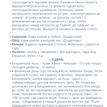
насолодитися чудовим морем. Бажаючі також можуть 
відвідати вітрові млини та зробити чудові фото, 
насолоджуючись краєвидом. (Оскільки немає 
автобусного перевезення на острів, транспортування до 
пляжів і вітрових млинів - за рахунок гостей.) У 
визначений час ми зустрічаємося з гідом, потім 
вирушаємо назад на пором до Гейіклі, де сідаємо на 
автобус до готелю. Вечеря та ночівля в нашому готелі.
Сніданок:
 Буде взятий в Гейіклі. (Додатково)
Обід:
 Буде взятий у вільний час. (Додатково)
Вечеря:
 Будемо приймати у готелі. Включено у вартість 
туру.
Ночівля:
 Готель у Чанаккале / Md Барбарос, Парк Блу, 
Юрдакул, Фіген і т.д.
3.ДЕНЬ
Бехрамкале Асос – Храм Афіни - Айвалик – Острів Чунда – 
Походня диявола - Стамбул
У фінальний день туру Бозкада Асос Айвалик Чунда, після 
сніданку в готелі, ми сідаємо в автобус і вирушаємо до 
Бехрамкале, добре відомого як Асос, одного з 
найважливіших центрів Античного світу. Як тільки ми 
досягаємо села Бехрамкале, ми зупиняємося біля входу 
до села, де ми підходимо до акрополя, де розташований 
храм, присвячений богині мудрості та розуму Афіні, на 
238 метрах над рівнем моря. Разом з гідом ми відвідуємо 
храм, побудований у першій доричній архітектурі. Після 
відвідування храму ви будете вражені неймовірним видом 