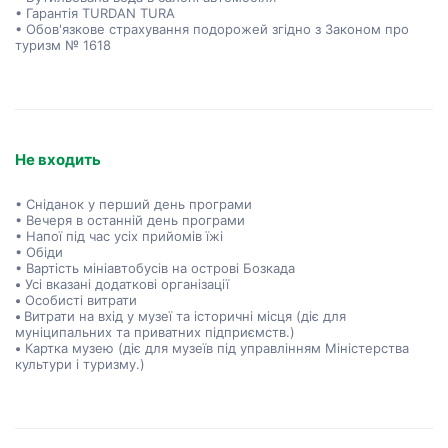
• Гарантія TURDAN TURA
• Обов'язкове страхування подорожей згідно з Законом про
туризм № 1618
Не входить
• Сніданок у перший день програми
• Вечеря в останній день програми
• Напої під час усіх прийомів їжі
• Обіди
• Вартість мініавтобусів на острові Бозкада
•
Усі вказані додаткові організації
•
Особисті витрати
•
Витрати на вхід у музеї та історичні місця (діє для
муніципальних та приватних підприємств.)
•
Картка музею (діє для музеїв під управлінням Міністерства
культури і туризму.)