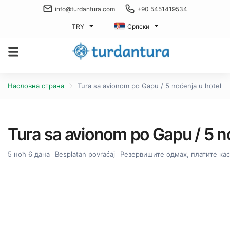
info@turdantura.com
+90 5451419534
TRY
Српски
Насловна страна
Tura sa avionom po Gapu / 5 noćenja u hotelu / 
Tura sa avionom po Gapu / 5 no
5 ноћ 6 дана
Besplatan povraćaj
Резервишите одмах, платите кас