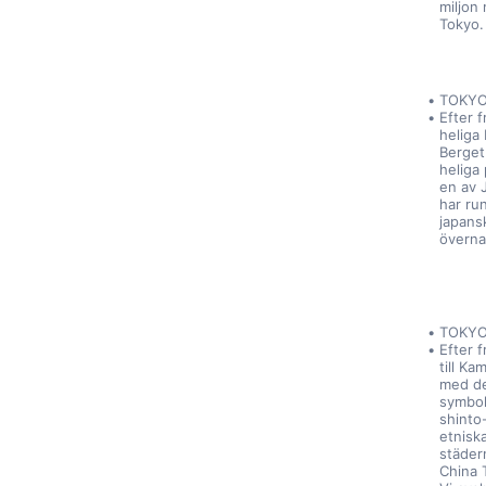
miljon 
Tokyo.
TOKYO
Efter f
heliga
Berget
heliga 
en av 
har run
japansk
överna
TOKYO
Efter f
till Ka
med de
symbol
shinto
etniska
städer
China 