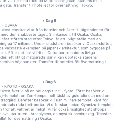
lutar vår tur med fritid på Motomachi-gatan, stadens mest 
a gata. Transfer till hotellet för övernattning i Tokyo.
Dag 5
 - OSAKA
rukost checkar vi ut från hotellet och åker till tågstationen för 
a med den snabbaste tåget, Shinkansen, till Osaka. Osaka, 
näst största stad efter Tokyo, är ett livligt ställe med en 
ning på 17 miljoner. Under stadsturen besöker vi Osaka-slottet, 
 de vackraste exemplen på japansk arkitektur, som byggdes på 
let. Efter det har vi fritid i Dotonbori-områdets livliga 
er, ett riktigt matparadis där vi kan upptäcka stadens 
omiska höjdpunkter. Transfer till hotellet för övernattning i 
Dag 6
 - KYOTO - OSAKA
rukost åker vi på en hel dags tur till Kyoto. Först besöker vi 
uji-templet, en Zen-tempel helt täckt av guldfolie och med en 
trädgård. Därefter besöker vi Fushimi Inari-templet, känt för 
ndratals röda torii-portar. Vi utforskar sedan Kiyomizu-templet, 
 tror att vattnet är heligt. Vi får också möjlighet att shoppa 
vi avslutar turen i Arashiyama, en mystisk bambuskog. Transfer 
tellet för övernattning i Osaka.