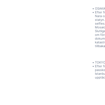
OSAKA
Efter 
Nara-s
statyn.
selfies
Mosaic
Slutli
om för
dokume
katast
tillbak
TOKYO
Efter f
passkon
Istanbu
upptäc