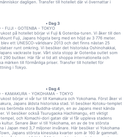
människor dagligen. Transfer till hotellet där vi övernattar i 
Dag 3
 - FUJI - GOTENBA - TOKYO
rukost på hotellet börjar vi Fuji & Gotenba-turen. Vi åker till den 
 Mount Fuji, Japans högsta berg med en höjd av 3 776 meter. 
 blev ett UNESCO-världsarv 2013 och det finns nästan 25 
platser runt omkring. Vi besöker det historiska Oshinohakkai, 
Japans vackraste byar. Vårt sista stopp är Gotenba outlet som 
t 290 butiker. Här får vi tid att shoppa internationella och 
a märken till förmånliga priser. Transfer till hotellet för 
ttning i Tokyo.
Dag 4
 - KAMAKURA - YOKOHAMA - TOKYO
rukost börjar vi vår tur till Kamakura och Yokohama. Först åker vi 
makura, Japans äldsta historiska stad. Vi besöker Kotoku-templet 
ss berömda stora Buddha-statyn, en av Japans mest kända 
er. Vi besöker också Tsurugaoka Hachimangu, ett viktigt 
-tempel, och Komachi-dori gatan där vi får uppleva stadens 
 kultur. Senare åker vi till Yokohama, en av de tre största 
na i Japan med 3,7 miljoner invånare. Här besöker vi Yokohama 
Town, Japans största kinesiska kvarter som är 160 år gammalt. 