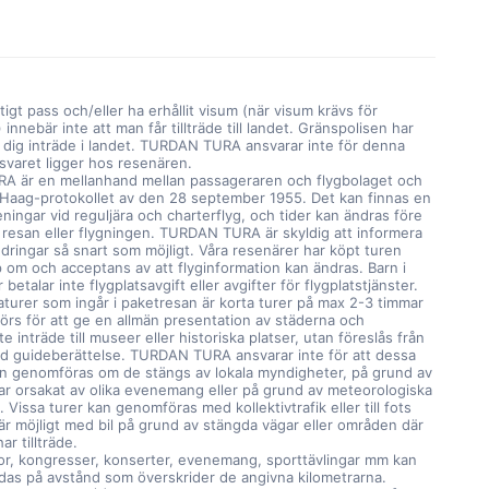
ltigt pass och/eller ha erhållit visum (när visum krävs för
innebär inte att man får tillträde till landet. Gränspolisen har
a dig inträde i landet. TURDAN TURA ansvarar inte för denna
nsvaret ligger hos resenären.
 är en mellanhand mellan passageraren och flygbolaget och
 Haag-protokollet av den 28 september 1955. Det kan finnas en
seningar vid reguljära och charterflyg, och tider kan ändras före
 resan eller flygningen. TURDAN TURA är skyldig att informera
ringar så snart som möjligt. Våra resenärer har köpt turen
om och acceptans av att flyginformation kan ändras. Barn i
 betalar inte flygplatsavgift eller avgifter för flygplatstjänster.
urer som ingår i paketresan är korta turer på max 2-3 timmar
rs för att ge en allmän presentation av städerna och
te inträde till museer eller historiska platser, utan föreslås från
d guideberättelse. TURDAN TURA ansvarar inte för att dessa
kan genomföras om de stängs av lokala myndigheter, på grund av
ar orsakat av olika evenemang eller på grund av meteorologiska
. Vissa turer kan genomföras med kollektivtrafik eller till fots
är möjligt med bil på grund av stängda vägar eller områden där
ar tillträde.
r, kongresser, konserter, evenemang, sporttävlingar mm kan
ndas på avstånd som överskrider de angivna kilometrarna.