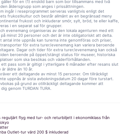
 gäller för en (1) enskild barn som bor tillsammans med två
 den åldersgrupp som anges i prissättningen.
m ingår i reseprogrammet serveras vanligtvis enligt det
dets frukostkultur och består allmänt av en begränsad meny
ontinental frukost och inkluderar smör, sylt, bröd, te eller kaffe,
eras i en separat sal för grupper.
 och evenemang organiseras av den lokala agenturen med ett
 på minst 20 personer och det är inte obligatoriskt att delta.
igt antal inte uppnås kan turerna inte genomföras och priser,
 transporter för extra turer/evenemang kan variera beroende
eltagare. Dagar och tider för extra turer/evenemang kan också
uiden beroende på öppet/stängt status för museer, historiska
r platser som ska besökas och väderförhållanden.
ett pass som är giltigt i ytterligare 6 månader efter resans slut
 är äldre än 10 år.
räver ett deltagande av minst 15 personer. Om tillräckligt
nte uppnås är sista avbokningsdatum 20 dagar före turstart.
vbokas på grund av otillräckligt deltagande kommer att
ll dig genom TURDAN TURA.
 reguljärt flyg med tur- och returbiljett i ekonomiklass från
 Tokyo
atter
nba Outlet-tur värd 200 $ inkluderad