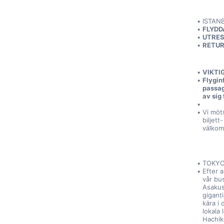
ISTAN
FLYDD
UTRESA
RETUR:
VIKTI
Flygin
passag
av sig 
Vi möt
biljett
välkom
TOKYO
Efter a
vår bu
Asakus
giganti
kära i
lokala 
Hachik