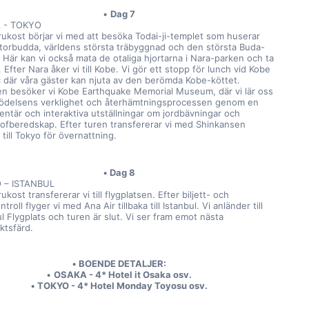
Dag 7
 - TOKYO
frukost börjar vi med att besöka Todai-ji-templet som huserar 
torbudda, världens största träbyggnad och den största Buda-
 Här kan vi också mata de otaliga hjortarna i Nara-parken och ta 
. Efter Nara åker vi till Kobe. Vi gör ett stopp för lunch vid Kobe 
 där våra gäster kan njuta av den berömda Kobe-köttet. 
gen besöker vi Kobe Earthquake Memorial Museum, där vi lär oss 
ödelsens verklighet och återhämtningsprocessen genom en 
ntär och interaktiva utställningar om jordbävningar och 
rofberedskap. Efter turen transfererar vi med Shinkansen 
a till Tokyo för övernattning.
Dag 8
 – ISTANBUL
rukost transfererar vi till flygplatsen. Efter biljett- och 
troll flyger vi med Ana Air tillbaka till Istanbul. Vi anländer till 
l Flygplats och turen är slut. Vi ser fram emot nästa 
ktsfärd.
BOENDE DETALJER:
OSAKA - 4* Hotel it Osaka osv.
TOKYO - 4* Hotel Monday Toyosu osv.