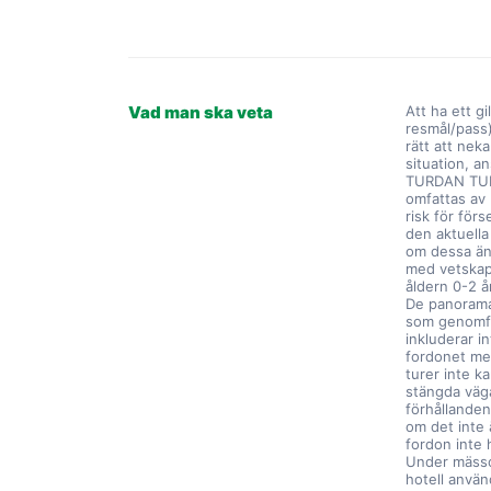
Vad man ska veta
Att ha ett gi
resmål/pass) 
rätt att nek
situation, a
TURDAN TURA
omfattas av
risk för för
den aktuella
om dessa änd
med vetskap 
åldern 0-2 år
De panoramat
som genomfö
inkluderar in
fordonet me
turer inte 
stängda väg
förhållanden
om det inte 
fordon inte h
Under mässo
hotell anvä