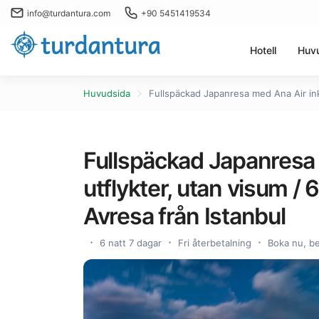
info@turdantura.com
+90 5451419534
Hotell
Huv
Huvudsida
Fullspäckad Japanresa med Ana Air inkl
Fullspäckad Japanresa 
utflykter, utan visum / 
Avresa från Istanbul
6 natt 7 dagar
Fri återbetalning
Boka nu, be