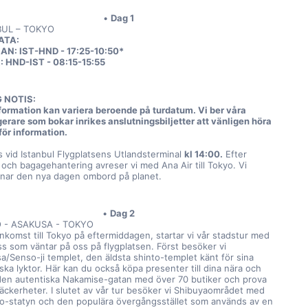
Dag 1
BUL – TOKYO
ATA:
N: IST-HND - 17:25-10:50*
 HND-IST - 08:15-15:55  
G NOTIS:
formation kan variera beroende på turdatum. Vi ber våra 
erare som bokar inrikes anslutningsbiljetter att vänligen höra 
för information.
s vid Istanbul Flygplatsens Utlandsterminal 
kl 14:00.
 Efter 
- och bagagehantering avreser vi med Ana Air till Tokyo. Vi 
nar den nya dagen ombord på planet.
Dag 2
 - ASAKUSA - TOKYO
nkomst till Tokyo på eftermiddagen, startar vi vår stadstur med 
ss som väntar på oss på flygplatsen. Först besöker vi 
a/Senso-ji templet, den äldsta shinto-templet känt för sina 
ska lyktor. Här kan du också köpa presenter till dina nära och 
 den autentiska Nakamise-gatan med över 70 butiker och prova 
läckerheter. I slutet av vår tur besöker vi Shibuyaområdet med 
o-statyn och den populära övergångsstället som används av en 