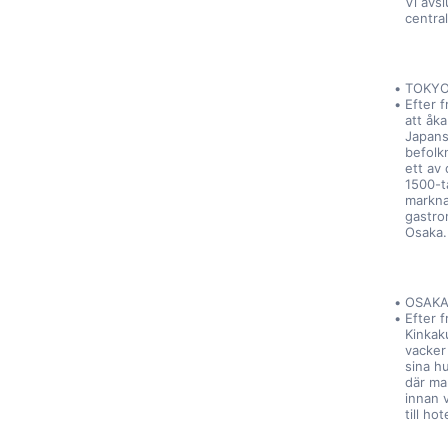
Vi avs
central
TOKYO
Efter f
att åk
Japans 
befolk
ett av
1500-ta
marknad
gastron
Osaka.
OSAKA
Efter f
Kinkak
vacker 
sina hu
där man
innan 
till ho