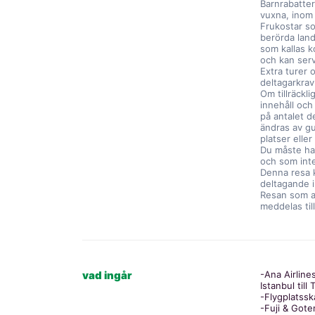
Barnrabatter
vuxna, inom
Frukostar so
berörda lan
som kallas k
och kan serv
Extra turer
deltagarkrav
Om tillräckl
innehåll och
på antalet d
ändras av g
platser elle
Du måste ha 
och som inte
Denna resa k
deltagande i
Resan som a
meddelas ti
vad ingår
-Ana Airlines
Istanbul till
-Flygplatssk
-Fuji & Gote