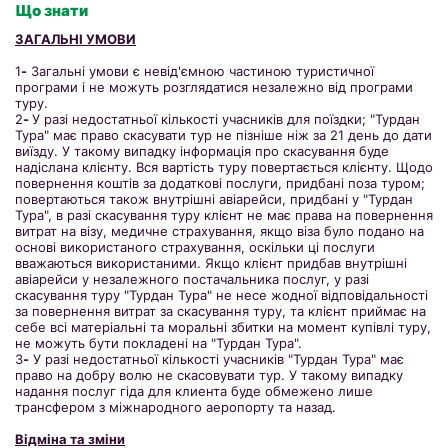
Що знати
ЗАГАЛЬНІ УМОВИ
1
-
Загальні умови є невід'ємною частиною туристичної
програми і не можуть розглядатися незалежно від програми
туру.
2
-
У разі недостатньої кількості учасників для поїздки; "Турдан
Тура" має право скасувати тур не пізніше ніж за 21 день до дати
виїзду. У такому випадку інформація про скасування буде
надіслана клієнту. Вся вартість туру повертається клієнту. Щодо
повернення коштів за додаткові послуги, придбані поза туром;
повертаються також внутрішні авіарейси, придбані у "Турдан
Тура", в разі скасування туру клієнт не має права на повернення
витрат на візу, медичне страхування, якщо віза було подано на
основі використаного страхування, оскільки ці послуги
вважаються використаними. Якщо клієнт придбав внутрішні
авіарейси у незалежного постачальника послуг, у разі
скасування туру "Турдан Тура" не несе жодної відповідальності
за повернення витрат за скасування туру, та клієнт приймає на
себе всі матеріальні та моральні збитки на момент купівлі туру,
не можуть бути покладені на "Турдан Тура".
3
-
У разі недостатньої кількості учасників "Турдан Тура" має
право на добру волю не скасовувати тур. У такому випадку
надання послуг гіда для клиента буде обмежено лише
трансфером з міжнародного аеропорту та назад.
Відміна та зміни