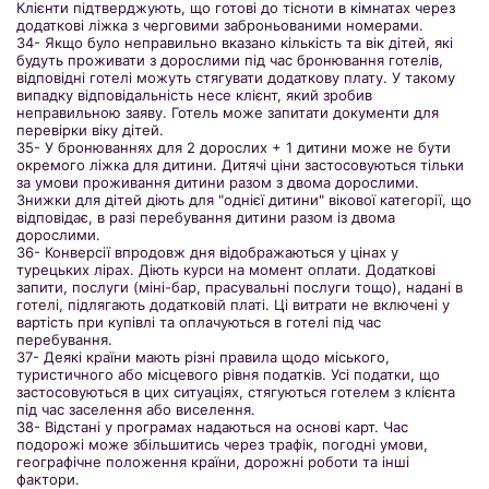
Клієнти підтверджують, що готові до тісноти в кімнатах через
додаткові ліжка з черговими заброньованими номерами.
34- Якщо було неправильно вказано кількість та вік дітей, які
будуть проживати з дорослими під час бронювання готелів,
відповідні готелі можуть стягувати додаткову плату. У такому
випадку відповідальність несе клієнт, який зробив
неправильною заяву. Готель може запитати документи для
перевірки віку дітей.
35- У бронюваннях для 2 дорослих + 1 дитини може не бути
окремого ліжка для дитини. Дитячі ціни застосовуються тільки
за умови проживання дитини разом з двома дорослими.
Знижки для дітей діють для "однієї дитини" вікової категорії, що
відповідає, в разі перебування дитини разом із двома
дорослими.
36- Конверсії впродовж дня відображаються у цінах у
турецьких лірах. Діють курси на момент оплати. Додаткові
запити, послуги (міні-бар, прасувальні послуги тощо), надані в
готелі, підлягають додатковій платі. Ці витрати не включені у
вартість при купівлі та оплачуються в готелі під час
перебування.
37- Деякі країни мають різні правила щодо міського,
туристичного або місцевого рівня податків. Усі податки, що
застосовуються в цих ситуаціях, стягуються готелем з клієнта
під час заселення або виселення.
38- Відстані у програмах надаються на основі карт. Час
подорожі може збільшитись через трафік, погодні умови,
географічне положення країни, дорожні роботи та інші
фактори.