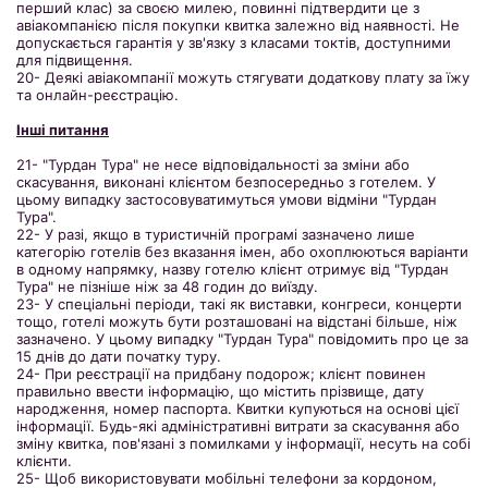
перший клас) за своєю милею, повинні підтвердити це з
авіакомпанією після покупки квитка залежно від наявності. Не
допускається гарантія у зв'язку з класами токтів, доступними
для підвищення.
20- Деякі авіакомпанії можуть стягувати додаткову плату за їжу
та онлайн-реєстрацію.
Інші питання
21- "Турдан Тура" не несе відповідальності за зміни або
скасування, виконані клієнтом безпосередньо з готелем. У
цьому випадку застосовуватимуться умови відміни "Турдан
Тура".
22- У разі, якщо в туристичній програмі зазначено лише
категорію готелів без вказання імен, або охоплюються варіанти
в одному напрямку, назву готелю клієнт отримує від "Турдан
Тура" не пізніше ніж за 48 годин до виїзду.
23- У спеціальні періоди, такі як виставки, конгреси, концерти
тощо, готелі можуть бути розташовані на відстані більше, ніж
зазначено. У цьому випадку "Турдан Тура" повідомить про це за
15 днів до дати початку туру.
24- При реєстрації на придбану подорож; клієнт повинен
правильно ввести інформацію, що містить прізвище, дату
народження, номер паспорта. Квитки купуються на основі цієї
інформації. Будь-які адміністративні витрати за скасування або
зміну квитка, пов'язані з помилками у інформації, несуть на собі
клієнти.
25- Щоб використовувати мобільні телефони за кордоном,