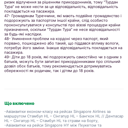
ризик відлучення за рішенням прикордонників, тому "Турдан
Тура" не може нести за це відповідальність, відповідальність
покладається на пасажира.
47- Громадянам Туреччини, які мають подвійне громадянство і
подорожують за паспортом іншої країни, слід особисто
проконсультуватися у консульстві про візові процедури країни
призначення, оскільки "Турдан Тура" не несе відповідальності
за будь-які наслідки.
48- Уникнення проблем на кордоні через паспорт, який
порвано, пошкоджено або такий, що піддався впливу вологи,
потребує його заміни. Інакше відповідальність покладається на
пасажира.
49- Діти до 18 років, які подорожують самостійно чи з одним з
батьків, можуть бути запитані прикордонниками про спільний
дозвіл обох батьків, тому рекомендується дотримуватись
обережності як родичам, так і дітям до 18 років.
Що включено
-Авіаквитки економ-класу на рейсах Singapore Airlines за
маршрутом Стамбул HL – Сінгапур HL – Бангкок HL // Денпасар
HL – Сінгапур HL – Стамбул HL та страви на борту,
-Авіаквитки на рейси Singapore HY між Пхукетом та