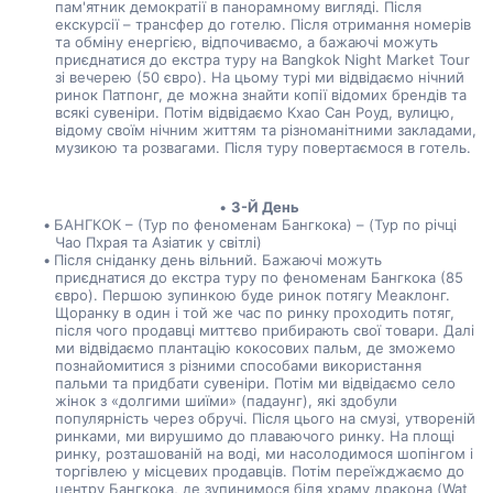
пам'ятник демократії в панорамному вигляді. Після 
екскурсії – трансфер до готелю. Після отримання номерів 
та обміну енергією, відпочиваємо, а бажаючі можуть 
приєднатися до екстра туру на Bangkok Night Market Tour 
зі вечерею (50 євро). На цьому турі ми відвідаємо нічний 
ринок Патпонг, де можна знайти копії відомих брендів та 
всякі сувеніри. Потім відвідаємо Кхао Сан Роуд, вулицю, 
відому своїм нічним життям та різноманітними закладами, 
музикою та розвагами. Після туру повертаємося в готель.
3-Й День
БАНГКОК – (Тур по феноменам Бангкока) – (Тур по річці 
Чао Пхрая та Азіатик у світлі)
Після сніданку день вільний. Бажаючі можуть 
приєднатися до екстра туру по феноменам Бангкока (85 
євро). Першою зупинкою буде ринок потягу Меаклонг. 
Щоранку в один і той же час по ринку проходить потяг, 
після чого продавці миттєво прибирають свої товари. Далі 
ми відвідаємо плантацію кокосових пальм, де зможемо 
познайомитися з різними способами використання 
пальми та придбати сувеніри. Потім ми відвідаємо село 
жінок з «долгими шиїми» (падаунг), які здобули 
популярність через обручі. Після цього на смузі, утвореній 
ринками, ми вирушимо до плаваючого ринку. На площі 
ринку, розташованій на воді, ми насолодимося шопінгом і 
торгівлею у місцевих продавців. Потім переїжджаємо до 
центру Бангкока, де зупинимося біля храму дракона (Wat 