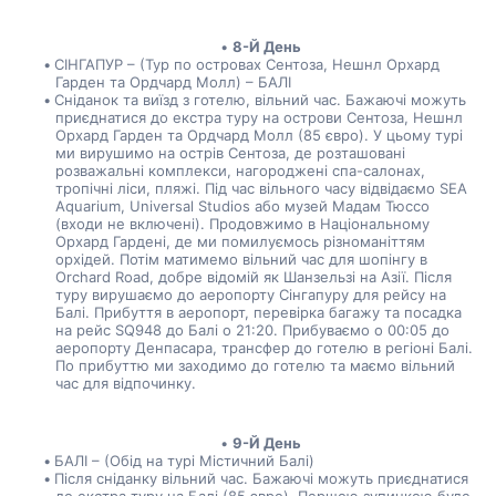
8-Й День
СІНГАПУР – (Тур по островах Сентоза, Нешнл Орхард 
Гарден та Ордчард Молл) – БАЛІ
Сніданок та виїзд з готелю, вільний час. Бажаючі можуть 
приєднатися до екстра туру на острови Сентоза, Нешнл 
Орхард Гарден та Ордчард Молл (85 євро). У цьому турі 
ми вирушимо на острів Сентоза, де розташовані 
розважальні комплекси, нагороджені спа-салонах, 
тропічні ліси, пляжі. Під час вільного часу відвідаємо SEA 
Aquarium, Universal Studios або музей Мадам Тюссо 
(входи не включені). Продовжимо в Національному 
Орхард Гардені, де ми помилуємось різноманіттям 
орхідей. Потім матимемо вільний час для шопінгу в 
Orchard Road, добре відомій як Шанзельзі на Азії. Після 
туру вирушаємо до аеропорту Сінгапуру для рейсу на 
Балі. Прибуття в аеропорт, перевірка багажу та посадка 
на рейс SQ948 до Балі о 21:20. Прибуваємо о 00:05 до 
аеропорту Денпасара, трансфер до готелю в регіоні Балі. 
По прибуттю ми заходимо до готелю та маємо вільний 
час для відпочинку.
9-Й День
БАЛІ – (Обід на турі Містичний Балі)
Після сніданку вільний час. Бажаючі можуть приєднатися 