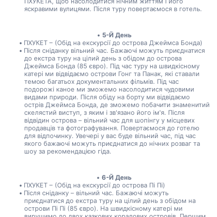
ПХУКЕТА, щоб насолодитися нічним життям і його 
яскравими вулицями. Після туру повертаємося в готель.
5-Й День
ПХУКЕТ – (Обід на екскурсії до острова Джеймса Бонда)
Після сніданку вільний час. Бажаючі можуть приєднатися 
до екстра туру на цілий день з обідом до острова 
Джеймса Бонда (85 євро). Під час туру на швидкісному 
катері ми відвідаємо острови Гонг та Панак, які ставали 
темою багатьох документальних фільмів. Під час 
подорожі каное ми зможемо насолодитися чудовими 
видами природи. Після обіду на борту ми відвідаємо 
острів Джеймса Бонда, де зможемо побачити знаменитий 
скелястий виступ, з яким і зв'язано його ім'я. Після 
відвідин острова – вільний час для шопінгу у місцевих 
продавців та фотографування. Повертаємося до готелю 
для відпочинку. Увечері у вас буде вільний час, під час 
якого бажаючі можуть приєднатися до нічних розваг та 
шоу за рекомендацією гіда.
6-Й День
ПХУКЕТ – (Обід на екскурсії до острова Пі Пі)
Після сніданку – вільний час. Бажаючі можуть 
приєднатися до екстра туру на цілий день з обідом на 
острови Пі Пі (85 євро). На швидкісному катері ми 
вирушимо до двох казкових коралових островів. Першим 