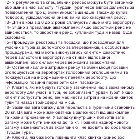
12- У регулярних та спеціальних рейсах можуть бути затримки
або зміни в часі вильоту. "Турдан Тура" несе відповідальність за
повідомлення про ці зміни якомога швидше. Пасажир купив
подорож, усвідомлюючи ризик зміни або скасування рейсу.
13- Діти віком від 0 до 2 років сплачують лише мито аеропорту.
14- Згідно з правилами авіакомпаній; якщо зворотний рейс не
здійснюється, то зворотний рейс, куплений туди й назад, буде
скасовано.
15- Процедури реєстрації та посадки, що проводяться для
учасників турів за допомогою авіаперевізників, є особистими
процедурами, які мають виконуватись клієнтом самостійно
перед вильотом в аеропорту, на стійках відповідної
авіакомпанії або онлайн через веб-сайти авіакомпаній.
16- Остання хвилина затримки рейсу та зміни місця посадки
оголошуються на аеропортах голосовими оголошеннями та
показуються на інформаційних панелях аеропорту. Цю
інформацію повинні перевірити самі пасажири.
17- Клієнти, які не будуть готові у зазначений час в зазначеному
аеропорту для участі в турі, не зобов'язані "Турдан Тура". Якщо
клієнт пропустить рейс, він має нести витрати на новий квиток
туди та назад і трансфери на місці.
18- Зазвичай вага багажу для перельотів з Туреччини становить
20 кг. Ця вага може змінюватись в залежності від авіакомпанії
та країни призначення. У випадку внутрішніх польотів вага
багажу може бути знижена до 15 кг. Правила наднормового
багажу визначаються авіакомпанією і не входять до обов'язків
"Турдан Тура".
19- Клієнти, які бажають підвищити клас квитка (бізнес або