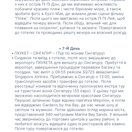
з них є острів Пі Пі Дон, де ми матимемо можливість 
побачити красиво пляж і чисте бірюзове море, а також 
зробити фото в бухті Мая, де знімали деякі сцени фільму 
"Пляж". Після цього ми завітаємо на острів Пі Пі Лей, щоб 
відвідати печеру вікінгів. Після обіду, вільний час для 
плавання на снорклінг, купання та засмаги. Повертаємося 
до готелю та проводимо решту вечора на власний розсуд.
7-Й День
ПХУКЕТ – СІНГАПУР – (Тур по іконам Сінгапуру)
Сніданок та виїзд з готелю, після чого вирушаємо до 
аеропорту ПХУКЕТА для вильоту до Сінгапуру. Прибуття в 
аеропорт, завершення процедури перевірки багажу та 
посадки. Час виліт о 09:55 рейсом SQ725 авіакомпанії 
Singapore Airlines. Прибуваємо в Сінгапур о 13:00, заміна 
транспортних засобів і трансфер до готелю. Після 
реєстрації номерів та відпочинку пропонуємо екстра тур 
на туристичні ікони Сінгапуру (55 євро). У цьому турі ми 
зможемо насолодитися вечірніми красотами Сінгапуру. 
Першою зупинкою буде відома пам'ятка Мерліон, а потім 
ми відвідаємо Gardens by the Bay, де нас чекає шоу зі 
світлом та музикою. Потім здійснимо огляд марина міста, 
представлений 340-метровим Marina Bay Sands. У вільний 
час звернемось до торгових центрів у цьому районі, а 
любителі можуть відвідати один із ресторанів або казино. 
Після туру повертаємося до готелю.