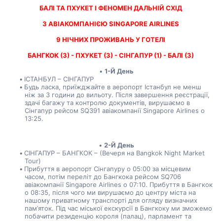
БАЛІ ТА ПХУКЕТ І ФЕНОМЕН ДАЛЬНІЙ СХІД
З АВІАКОМПАНІЄЮ SINGAPORE AIRLINES
9 НІЧНИХ ПРОЖИВАНЬ У ГОТЕЛІ
БАНГКОК (3) - ПХУКЕТ (3) - СІНГАПУР (1) - БАЛІ (3)
1-Й День
ІСТАНБУЛ – СІНГАПУР
Будь ласка, приїжджайте в аеропорт Істанбул не менш 
ніж за 3 години до вильоту. Після завершення реєстрації, 
здачі багажу та контролю документів, вирушаємо в 
Сінгапур рейсом SQ391 авіакомпанії Singapore Airlines о 
13:25.
2-Й День
СІНГАПУР – БАНГКОК – (Вечеря на Bangkok Night Market 
Tour)
Прибуття в аеропорт Сінгапуру о 05:00 за місцевим 
часом, потім переліт до Бангкока рейсом SQ706 
авіакомпанії Singapore Airlines о 07:10. Прибуття в Бангкок 
о 08:35, після чого ми вирушаємо до центру міста на 
нашому приватному транспорті для огляду визначних 
пам’яток. Під час міської екскурсії в Бангкоку ми зможемо 
побачити резиденцію короля (палац), парламент та 