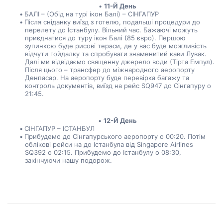
11-Й День
БАЛІ – (Обід на турі ікон Балі) – СІНГАПУР
Після сніданку виїзд з готелю, подальші процедури до 
перелету до Істанбулу. Вільний час. Бажаючі можуть 
приєднатися до туру ікон Балі (85 євро). Першою 
зупинкою буде рисові тераси, де у вас буде можливість 
відчути гойдалку та спробувати знаменитий кави Лувак. 
Далі ми відвідаємо священну джерело води (Тірта Емпул). 
Після цього – трансфер до міжнародного аеропорту 
Денпасар. На аеропорту буде перевірка багажу та 
контроль документів, виїзд на рейс SQ947 до Сінгапуру о 
21:45.
12-Й День
СІНГАПУР – ІСТАНБУЛ
Прибудемо до Сінгапурського аеропорту о 00:20. Потім 
облікові рейси на до Істанбула від Singapore Airlines 
SQ392 о 02:15. Прибудемо до Істанбулу о 08:30, 
закінчуючи нашу подорож.