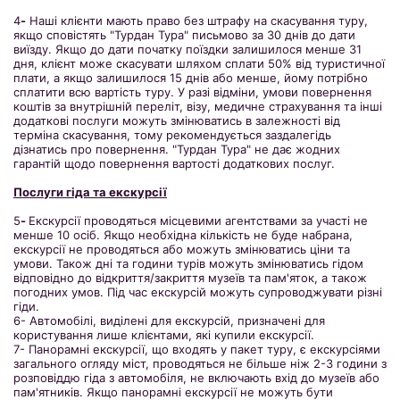
4
-
Наші клієнти мають право без штрафу на скасування туру,
якщо сповістять "Турдан Тура" письмово за 30 днів до дати
виїзду. Якщо до дати початку поїздки залишилося менше 31
дня, клієнт може скасувати шляхом сплати 50% від туристичної
плати, а якщо залишилося 15 днів або менше, йому потрібно
сплатити всю вартість туру. У разі відміни, умови повернення
коштів за внутрішній переліт, візу, медичне страхування та інші
додаткові послуги можуть змінюватись в залежності від
терміна скасування, тому рекомендується заздалегідь
дізнатись про повернення. "Турдан Тура" не дає жодних
гарантій щодо повернення вартості додаткових послуг.
Послуги гіда та екскурсії
5
-
Екскурсії проводяться місцевими агентствами за участі не
менше 10 осіб. Якщо необхідна кількість не буде набрана,
екскурсії не проводяться або можуть змінюватись ціни та
умови. Також дні та години турів можуть змінюватись гідом
відповідно до відкриття/закриття музеїв та пам'яток, а також
погодних умов. Під час екскурсій можуть супроводжувати різні
гіди.
6- Автомобілі, виділені для екскурсій, призначені для
користування лише клієнтами, які купили екскурсії.
7- Панорамні екскурсії, що входять у пакет туру, є екскурсіями
загального огляду міст, проводяться не більше ніж 2-3 години з
розповіддю гіда з автомобіля, не включають вхід до музеїв або
пам'ятників. Якщо панорамні екскурсії не можуть бути