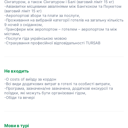
Сінгапуром, а також Сінгапуром і Балі (ваговий ліміт 15 кг)
-Авіаквитки місцевими авіалініями між Бангкоком та Пхукетом
(ваговий ліміт 15 кг)
-Аеропортові збори та плати за послуги,
-Проживання на вибраній категорії готелів на загальну кількість
9 ночей з сніданком,
-Трансфери між аеропортом – готелем – аеропортом та між
містами,
-Послуги гіда українською мовою
-Страхування професійної відповідальності TURSAB
Не входить
-О costs of виїзду за кордон
-Всі види додаткових витрат в готелі та особисті витрати,
-Програма, зазначена/не зазначена, додаткові екскурсії та
поїздки, які можуть бути організовані гідом,
-Обіди та вечері
Мови в турі