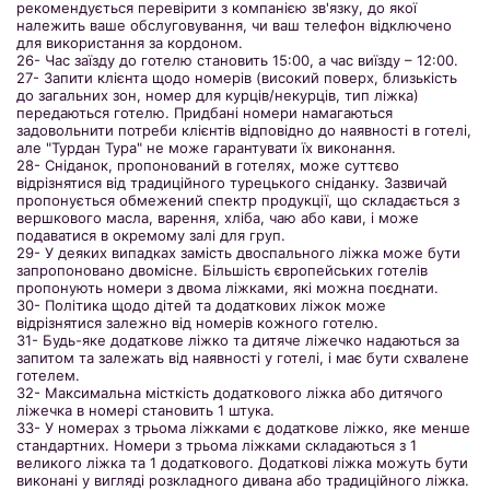
рекомендується перевірити з компанією зв'язку, до якої
належить ваше обслуговування, чи ваш телефон відключено
для використання за кордоном.
26- Час заїзду до готелю становить 15:00, а час виїзду – 12:00.
27- Запити клієнта щодо номерів (високий поверх, близькість
до загальних зон, номер для курців/некурців, тип ліжка)
передаються готелю. Придбані номери намагаються
задовольнити потреби клієнтів відповідно до наявності в готелі,
але "Турдан Тура" не може гарантувати їх виконання.
28- Сніданок, пропонований в готелях, може суттєво
відрізнятися від традиційного турецького сніданку. Зазвичай
пропонується обмежений спектр продукції, що складається з
вершкового масла, варення, хліба, чаю або кави, і може
подаватися в окремому залі для груп.
29- У деяких випадках замість двоспального ліжка може бути
запропоновано двомісне. Більшість європейських готелів
пропонують номери з двома ліжками, які можна поєднати.
30- Політика щодо дітей та додаткових ліжок може
відрізнятися залежно від номерів кожного готелю.
31- Будь-яке додаткове ліжко та дитяче ліжечко надаються за
запитом та залежать від наявності у готелі, і має бути схвалене
готелем.
32- Максимальна місткість додаткового ліжка або дитячого
ліжечка в номері становить 1 штука.
33- У номерах з трьома ліжками є додаткове ліжко, яке менше
стандартних. Номери з трьома ліжками складаються з 1
великого ліжка та 1 додаткового. Додаткові ліжка можуть бути
виконані у вигляді розкладного дивана або традиційного ліжка.