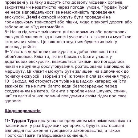
проведені у зв'язку з відсутністю дозволу місцевих органів,
закриттям чи нездатністю через погодні умови, "Турдан Тура"
не несе відповідальності за неможливість проведення
екскурсій. Деякі екскурсії можуть бути проведені на
громадському транспорті або пішки, якщо є закриті дороги або
заборони на в'їзд автомобілів.
8- Наша гід може змінювати дні панорамних або додаткових
екскурсій залежно від кількості учасників та закриття музеїв чи
історичних місць. Це також стосується будь-яких змін у
розкладі рейсів.
9- Участь в додаткових екскурсіях є добровільною і не є
обов'язковою. Клієнти, які не бажають брати участь у
додаткових екскурсіях, вважаються такими, що погодились
чекати на зупинці обслуговування, розташованій відповідно до
маршруту. Ці клієнти можуть бути залишені на відпочинок до
початку екскурсії і забрані з тієї ж точки після закінчення туру.
10- Заходи, які стосуються турів на швидких катерах; не їсти
важкої їжі та не пити багато води безпосередньо перед
сходженням на катер. Клієнти з проблемами шлунку, спини,
шиї та вагітні жінки повинні повідомити своїм гідам про своє
здоров’я.
Щодо перельотів
11
- Турдан Тура
виступає посередником між авіакомпанією та
пасажиром, у разі будь-яких суперечок, будуть застосовані
відповідні положення турецького законодавства, а також
Протокол Гааги та Варшавська конвенція.