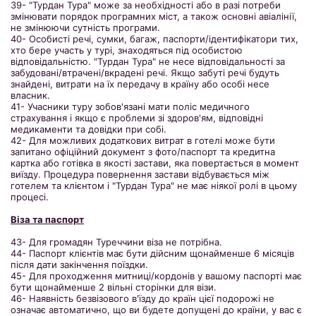
39- "Турдан Тура" може за необхідності або в разі потреби
змінювати порядок програмних міст, а також основні авіалінії,
не змінюючи сутність програми.
40- Особисті речі, сумки, багаж, паспорти/ідентифікатори тих,
хто бере участь у турі, знаходяться під особистою
відповідальністю. "Турдан Тура" не несе відповідальності за
забудовані/втрачені/вкрадені речі. Якщо забуті речі будуть
знайдені, витрати на їх передачу в країну або особі несе
власник.
41- Учасники туру зобов'язані мати поліс медичного
страхування і якщо є проблеми зі здоров'ям, відповідні
медикаменти та довідки при собі.
42- Для можливих додаткових витрат в готелі може бути
запитано офіційний документ з фото/паспорт та кредитна
картка або готівка в якості застави, яка повертається в момент
виїзду. Процедура повернення застави відбувається між
готелем та клієнтом і "Турдан Тура" не має ніякої ролі в цьому
процесі.
Віза та паспорт
43- Для громадян Туреччини віза не потрібна.
44- Паспорт клієнтів має бути дійсним щонайменше 6 місяців
після дати закінчення поїздки.
45- Для проходження митниці/кордонів у вашому паспорті має
бути щонайменше 2 вільні сторінки для візи.
46- Наявність безвізового в'їзду до країн цієї подорожі не
означає автоматично, що ви будете допущені до країни, у вас є