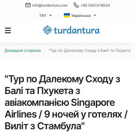
info@turdantura.com
+90 5451419534
TRY
Українська
Домашня сторінка
"Тур по Далекому Сходу з Балі та Пхукета з 
"Тур по Далекому Сходу з
Балі та Пхукета з
авіакомпанією Singapore
Airlines / 9 ночей у готелях /
Виліт з Стамбула"