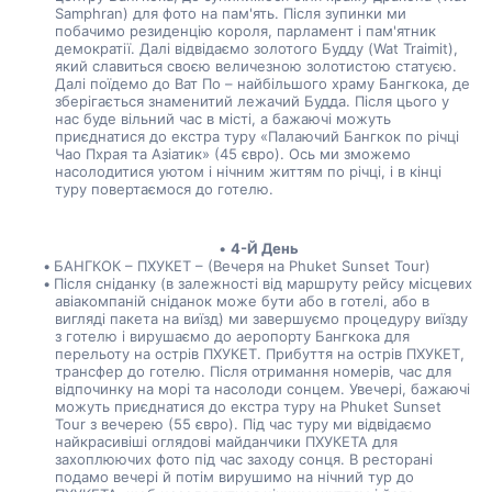
Samphran) для фото на пам'ять. Після зупинки ми 
побачимо резиденцію короля, парламент і пам'ятник 
демократії. Далі відвідаємо золотого Будду (Wat Traimit), 
який славиться своєю величезною золотистою статуєю. 
Далі поїдемо до Ват По – найбільшого храму Бангкока, де 
зберігається знаменитий лежачий Будда. Після цього у 
нас буде вільний час в місті, а бажаючі можуть 
приєднатися до екстра туру «Палаючий Бангкок по річці 
Чао Пхрая та Азіатик» (45 євро). Ось ми зможемо 
насолодитися уютом і нічним життям по річці, і в кінці 
туру повертаємося до готелю.
4-Й День
БАНГКОК – ПХУКЕТ – (Вечеря на Phuket Sunset Tour)
Після сніданку (в залежності від маршруту рейсу місцевих 
авіакомпаній сніданок може бути або в готелі, або в 
вигляді пакета на виїзд) ми завершуємо процедуру виїзду 
з готелю і вирушаємо до аеропорту Бангкока для 
перельоту на острів ПХУКЕТ. Прибуття на острів ПХУКЕТ, 
трансфер до готелю. Після отримання номерів, час для 
відпочинку на морі та насолоди сонцем. Увечері, бажаючі 
можуть приєднатися до екстра туру на Phuket Sunset 
Tour з вечерею (55 євро). Під час туру ми відвідаємо 
найкрасивіші оглядові майданчики ПХУКЕТА для 
захоплюючих фото під час заходу сонця. В ресторані 
подамо вечері й потім вирушимо на нічний тур до 