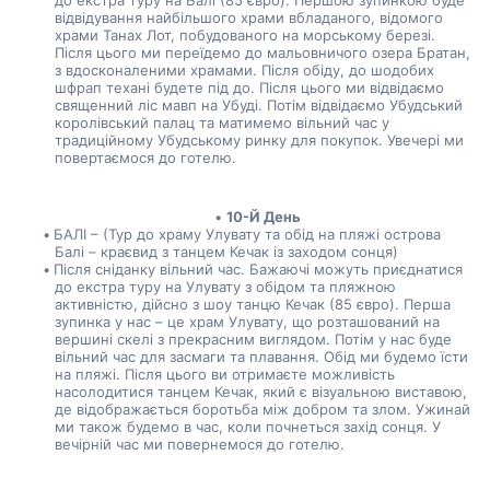
до екстра туру на Балі (85 євро). Першою зупинкою буде 
відвідування найбільшого храми вбладаного, відомого 
храми Танах Лот, побудованого на морському березі. 
Після цього ми переїдемо до мальовничого озера Братан, 
з вдосконаленими храмами. Після обіду, до шодобих 
шфрап техані будете під до. Після цього ми відвідаємо 
священний ліс мавп на Убуді. Потім відвідаємо Убудський 
королівський палац та матимемо вільний час у 
традиційному Убудському ринку для покупок. Увечері ми 
повертаємося до готелю.
10-Й День
БАЛІ – (Тур до храму Улувату та обід на пляжі острова 
Балі – краєвид з танцем Кечак із заходом сонця)
Після сніданку вільний час. Бажаючі можуть приєднатися 
до екстра туру на Улувату з обідом та пляжною 
активністю, дійсно з шоу танцю Кечак (85 євро). Перша 
зупинка у нас – це храм Улувату, що розташований на 
вершині скелі з прекрасним виглядом. Потім у нас буде 
вільний час для засмаги та плавання. Обід ми будемо їсти 
на пляжі. Після цього ви отримаєте можливість 
насолодитися танцем Кечак, який є візуальною виставою, 
де відображається боротьба між добром та злом. Ужинай 
ми також будемо в час, коли почнеться захід сонця. У 
вечірній час ми повернемося до готелю.