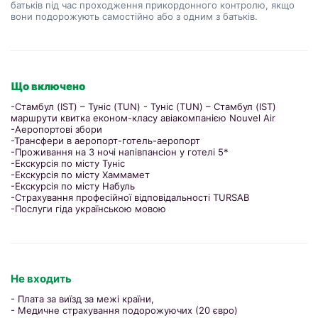
батьків під час проходження прикордонного контролю, якщо
вони подорожують самостійно або з одним з батьків.
Що включено
-Стамбул (IST) – Туніс (TUN) - Туніс (TUN) – Стамбул (IST)
маршрути квитка економ-класу авіакомпанією Nouvel Air
-Аеропортові збори
-Трансфери в аеропорт-готель-аеропорт
-Проживання на 3 ночі напівпансіон у готелі 5*
-Екскурсія по місту Туніс
-Екскурсія по місту Хаммамет
-Екскурсія по місту Набуль
-Страхування професійної відповідальності TURSAB
-Послуги гіда українською мовою
Не входить
- Плата за виїзд за межі країни,
- Медичне страхування подорожуючих (20 євро)