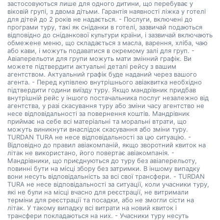
застосовуються лише для одного дитини, що перебуває у
віковій групі, з двома дітьми. Гарантія наявності ліжка у готелі
для дітей до 2 років не надається. - Послуги, включені до
програми туру, такі як сніданки в готелі, зазвичай подаються
відповідно до сніданкової культури країни, і зазвичай включають
обмежене меню, що складається з масла, варення, хліба, чаю
або кави, і можуть подаватися в окремому залі для груп. -
Авіаперельоти для групи можуть мати змінний графік. Ви
можете підтвердити актуальні деталі рейсу з вашим
агентством. Актуальний графік буде наданий через вашого
агента. - Перед купівлею внутрішнього авіаквитка необхідно
підтвердити години виїзду туру. Якщо мандрівник придбав
внутрішній рейс у іншого постачальника послуг незалежно від
агентства, у разі скасування туру або зміни часу агентство не
несе відповідальності за повернення коштів. Мандрівник
приймає на себе всі матеріальні та моральні втрати, що
можуть виникнути внаслідок скасування або зміни туру.
TURDAN TURA не несе відповідальності за цю ситуацію. -
Відповідно до правил авіакомпаній, якщо зворотний квиток на
літак не використано, його повертає авіакомпанія. -
Мандрівники, що приєднуються до туру без авіаперельоту,
повинні бути на місці збору без затримки. В іншому випадку
вони несуть відповідальність за всі свої трансфери. - TURDAN
TURA не несе відповідальності за ситуації, коли учасники туру,
які не були на місці вчасно для реєстрації, не витримали
терміни для реєстрації та посадки, або не змогли сісти на
літак. У такому випадку всі витрати на новий квиток і
трансфери покладаються на них. - Учасники туру несуть