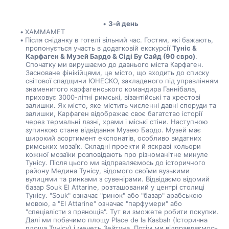
3-й день
ХАММАМЕТ
Після сніданку в готелі вільний час. Гостям, які бажають, 
пропонується участь в додатковій екскурсії 
Туніс & 
Карфаген & Музей Бардо & Сіді Бу Сайд (90 євро)
. 
Спочатку ми вирушаємо до давнього міста Карфаген. 
Засноване фінікійцями, це місто, що входить до списку 
світової спадщини ЮНЕСКО, закладеного під управлінням 
знаменитого карфагенського командира Ганнібала, 
приховує 3000-літні римські, візантійські та хрестові 
залишки. Як місто, яке містить численні давні споруди та 
залишки, Карфаген відображає своє багатство історії 
через термальні лазні, храми і міські стіни. Наступною 
зупинкою стане відвідання Музею Бардо. Музей має 
широкий асортимент експонатів, особливо видатних 
римських мозаїк. Складні проекти й яскраві кольори 
кожної мозаїки розповідають про різноманітне минуле 
Тунісу. Після цього ми відправляємось до історичного 
району Медина Тунісу, відомого своїми вузькими 
вулицями та ринками з сувенірами. Відвідаємо відомий 
базар Souk El Attarine, розташований у центрі столиці 
Тунісу. "Souk" означає "ринок" або "базар" арабською 
мовою, а "El Attarine" означає "парфумери" або 
"спеціалісти з прянощів". Тут ви зможете робити покупки. 
Далі ми побачимо площу Place de la Kasbah (Історична 
площа Тунісу) і мечеть Зейтуна. Потім ми відправляємось 