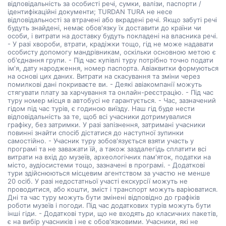
відповідальність за особисті речі, сумки, валізи, паспорти /
ідентифікаційні документи; TURDAN TURA не несе
відповідальності за втрачені або вкрадені речі. Якщо забуті речі
будуть знайдені, немає обов'язку їх доставити до країни чи
особи, і витрати на доставку будуть покладені на власника речі.
- У разі хвороби, втрати, крадіжки тощо, гід не може надавати
особисту допомогу мандрівникам, оскільки основною метою є
об'єднання групи. - Під час купівлі туру потрібно точно подати
ім'я, дату народження, номер паспорта. Авіаквитки формуються
на основі цих даних. Витрати на скасування та зміни через
помилкові дані покриваєте ви. - Деякі авіакомпанії можуть
стягувати плату за харчування та онлайн-реєстрацію. - Під час
туру номер місця в автобусі не гарантується. - Час, зазначений
гідом під час турів, є годиною виїзду. Наш гід буде нести
відповідальність за те, щоб всі учасники дотримувалися
графіку, без затримки. У разі запізнення, затримані учасники
повинні знайти спосіб дістатися до наступної зупинки
самостійно. - Учасник туру зобов'язується взяти участь у
програмі та не заважати їй, а також заздалегідь сплатити всі
витрати на вхід до музеїв, археологічних пам'яток, податки на
місто, аудіосистеми тощо, зазначені в програмі. - Додаткові
тури здійснюються місцевим агентством за участю не менше
20 осіб. У разі недостатньої участі екскурсії можуть не
проводитися, або кошти, зміст і транспорт можуть варіюватися.
Дні та час туру можуть бути змінені відповідно до графіків
роботи музеїв і погоди. Під час додаткових турів можуть бути
інші гіди. - Додаткові тури, що не входять до класичних пакетів,
є на вибір учасників і не є обов'язковими. Учасники, які не