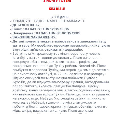
3 НОЧІ У ГОТЕЛІ
БЕЗ ВІЗИ!
1-й день
ІСЛАМБУЛ – ТУНІС – NABEUL – HAMMAMET
ДЕТАЛІ ПОЛЕТУ:
Виліт  : BJ 641 ISTTUN 12:35 13:35 
Повернення : BJ 640 TUNIST 06:15 11:05
ВАЖЛИВЕ ЗАУВАЖЕННЯ:
Деталі польотів можуть змінюватись в залежності від 
дати туру. Ми особливо просимо пасажирів, які купують 
внутрішні зв’язки, отримати інформацію.
Зустріч у міжнародному терміналі аеропорту нового 
Істанбулу за три години до вильоту. Після виконання 
процедур з багажем, квитками та реєстрацією, ми 
починаємо наш політ до Тунісу рейсом Nouvel Air. Після 
прибуття в аеропорт Тунісу, ми переїжджаємо до готелю 
на приватному автобусі, який на нас чекає в аеропорту. 
Під час екскурсії по місту можна побачити Бульвар 
Бургіби, де ви відчуєте атмосферу Франції, Кафедральний 
собор Святого Вінсента, статую Ібн Халдуна, відому 
арабську вчену середньовіччя, а також годинникову вежу, 
яку вважають символом Тунісу. Після цього ми вирушаємо 
на екскурсію до Набеул. У столиці кераміки і глиняного 
мистецтва Набеулі, гуляючи по місту, ви зможете 
побачити безліч характерних туніських об’єктів, таких як 
мідь, шкіра, вишивка та колиски. Після цього ми 