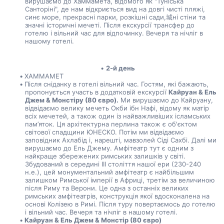
вирушаємо до Хаммамета, відомого як "Туніська 
Санторіні", де нам відкриється вид на довгі чисті пляжі, 
синє море, прекрасні парки, розкішні сади,城ні стіни та 
значні історичні мечеті. Після екскурсії трансфер до 
готелю і вільний час для відпочинку. Вечеря та нічліг в 
нашому готелі.
2-й день
ХАММАМЕТ
Після сніданку в готелі вільний час. Гостям, які бажають, 
пропонується участь в додатковій екскурсії 
Кайруан & Ель 
Джем & Монстіру (80 євро).
 Ми вирушаємо до Кайруану, 
відвідаємо велику мечеть Окби ібн Нафі, відому як матір 
всіх мечетей, а також один із найважливіших ісламських 
пам’яток. Ця архітектурна перлина також є об'єктом 
світової спадщини ЮНЕСКО. Потім ми відвідаємо 
заповідник Ахлабід і, нарешті, мавзолей Сіді Сахбі. Далі ми 
вирушаємо до Ель Джему. Амфітеатр тут є одним з 
найкраще збережених римських залишків у світі. 
Збудований в середині III століття нашої ери (230-240 
н.е.), цей монументальний амфітеатр є найбільшим 
залишком Римської імперії в Африці, третім за величиною 
після Риму та Верони. Це одна з останніх великих 
римських амфітеатрів, конструкція якої вдосконалена на 
основі Колізею в Римі. Після туру повертаємось до готелю 
і вільний час. Вечеря та нічліг в нашому готелі.  
Кайруан & Ель Джем & Монстір (80 євро)