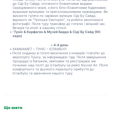
до Сіді Бу Сайда, оточеного блакитними водами 
Середземного моря, з його біло-блакитними будинками, 
вузькими вулицями та приголомшливими краєвидами. Ви 
зможете гуляти по чарівних вулицях Сіді Бу Сайда, 
відомого як "Туніська Санторіні", та робити захоплюючі 
фотографії. Після туру трансфер до готелю і вільний час. 
Вечеря та нічліг в нашому готелі.  
-Туніс & Карфаген & Музей Бардо & Сіді Бу Сайд (90 
євро)
4-й день
ХАММАМЕТ – ТУНІС – ІСЛАМБУЛ
Після сніданку в готелі виселення з номерів і transfer до 
аеропорту Тунісу, за інформацією гіда. Після завершення 
процедур із багажем, квитками та реєстрацією ми 
почнемо наш політ до Істанбулу на рейсі Nouvel Air. Після 
комфортного та зручного перельоту прибуття до 
Істанбулу та закінчення нашого туру.
Що знати