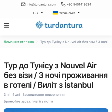
info@turdantura.com
+90 5451419534
TRY
Українська
Домашня сторінка
Тур до Тунісу з Nouvel Air без візи / 3 ночі п
Тур до Тунісу з Nouvel Air
без візи / 3 ночі проживання
в готелі / Виліт з İstanbul
3 ніч 4 дні
Безкоштовне повернення
Бронюйте зараз, платіть потім