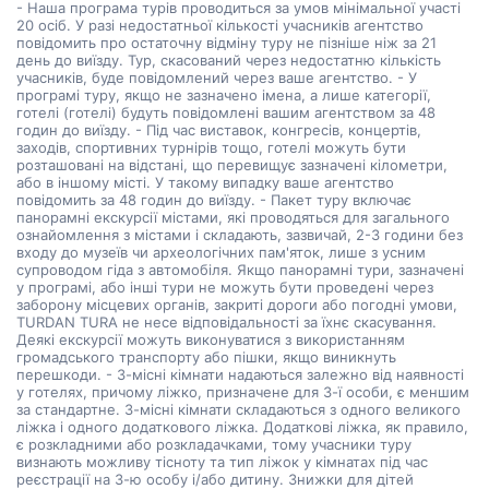
- Наша програма турів проводиться за умов мінімальної участі
20 осіб. У разі недостатньої кількості учасників агентство
повідомить про остаточну відміну туру не пізніше ніж за 21
день до виїзду. Тур, скасований через недостатню кількість
учасників, буде повідомлений через ваше агентство. - У
програмі туру, якщо не зазначено імена, а лише категорії,
готелі (готелі) будуть повідомлені вашим агентством за 48
годин до виїзду. - Під час виставок, конгресів, концертів,
заходів, спортивних турнірів тощо, готелі можуть бути
розташовані на відстані, що перевищує зазначені кілометри,
або в іншому місті. У такому випадку ваше агентство
повідомить за 48 годин до виїзду. - Пакет туру включає
панорамні екскурсії містами, які проводяться для загального
ознайомлення з містами і складають, зазвичай, 2-3 години без
входу до музеїв чи археологічних пам'яток, лише з усним
супроводом гіда з автомобіля. Якщо панорамні тури, зазначені
у програмі, або інші тури не можуть бути проведені через
заборону місцевих органів, закриті дороги або погодні умови,
TURDAN TURA не несе відповідальності за їхнє скасування.
Деякі екскурсії можуть виконуватися з використанням
громадського транспорту або пішки, якщо виникнуть
перешкоди. - 3-місні кімнати надаються залежно від наявності
у готелях, причому ліжко, призначене для 3-ї особи, є меншим
за стандартне. 3-місні кімнати складаються з одного великого
ліжка і одного додаткового ліжка. Додаткові ліжка, як правило,
є розкладними або розкладачками, тому учасники туру
визнають можливу тісноту та тип ліжок у кімнатах під час
реєстрації на 3-ю особу і/або дитину. Знижки для дітей