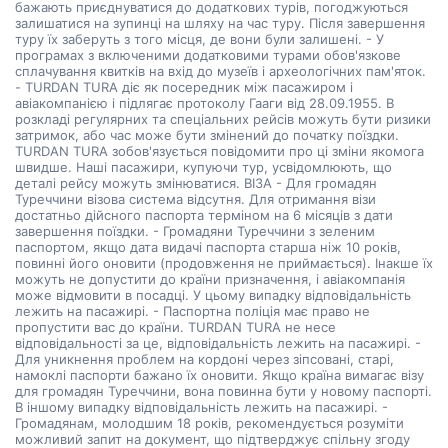
бажають приєднуватися до додаткових турів, погоджуються
залишатися на зупинці на шляху на час туру. Після завершення
туру їх заберуть з того місця, де вони були залишені. - У
програмах з включеними додатковими турами обов'язкове
сплачування квитків на вхід до музеїв і археологічних пам'яток.
- TURDAN TURA діє як посередник між пасажиром і
авіакомпанією і підлягає протоколу Гааги від 28.09.1955. В
розкладі регулярних та спеціальних рейсів можуть бути ризики
затримок, або час може бути змінений до початку поїздки.
TURDAN TURA зобов'язується повідомити про ці зміни якомога
швидше. Наші пасажири, купуючи тур, усвідомлюють, що
деталі рейсу можуть змінюватися. ВІЗА - Для громадян
Туреччини візова система відсутня. Для отримання візи
достатньо дійсного паспорта терміном на 6 місяців з дати
завершення поїздки. - Громадяни Туреччини з зеленим
паспортом, якщо дата видачі паспорта старша ніж 10 років,
повинні його оновити (продовження не приймається). Інакше їх
можуть не допустити до країни призначення, і авіакомпанія
може відмовити в посадці. У цьому випадку відповідальність
лежить на пасажирі. - Паспортна поліція має право не
пропустити вас до країни. TURDAN TURA не несе
відповідальності за це, відповідальність лежить на пасажирі. -
Для уникнення проблем на кордоні через зіпсовані, старі,
намоклі паспорти бажано їх оновити. Якщо країна вимагає візу
для громадян Туреччини, вона повинна бути у новому паспорті.
В іншому випадку відповідальність лежить на пасажирі. -
Громадянам, молодшим 18 років, рекомендується розуміти
можливий запит на документ, що підтверджує спільну згоду