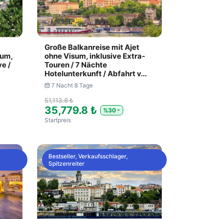
Große Balkanreise mit Ajet
sum,
ohne Visum, inklusive Extra-
ve /
Touren / 7 Nächte
Hotelunterkunft / Abfahrt v...
7 Nacht 8 Tage
51,113.8 ₺
35,779.8 ₺
%30
Startpreis
Bestseller, Verkaufsschlager,
Spitzenreiter