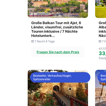
Große Balkan Tour mit Ajet, 6
Groß
Länder, visumfrei, zusätzliche
Alba
Touren inklusive / 7 Nächte
inkl
Hotelunterk...
Näch
7 Nacht 8 Tage
7 
47,1
Fragen Sie nach dem Preis
33
Start
Bestseller, Verkaufsschlager,
Best
Spitzenreiter
Spit