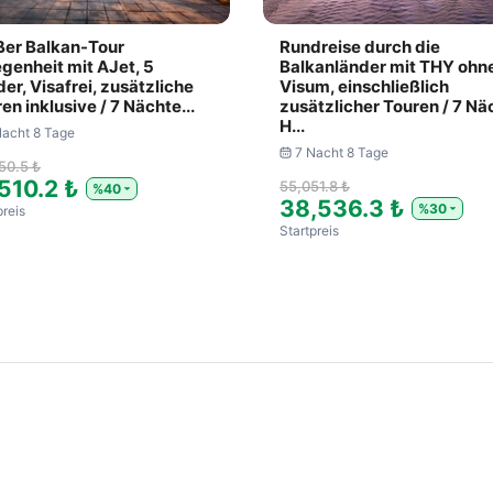
ßer Balkan-Tour
Rundreise durch die
genheit mit AJet, 5
Balkanländer mit THY ohn
er, Visafrei, zusätzliche
Visum, einschließlich
en inklusive / 7 Nächte...
zusätzlicher Touren / 7 Nä
H...
Nacht 8 Tage
7 Nacht 8 Tage
50.5 ₺
510.2 ₺
55,051.8 ₺
%40
38,536.3 ₺
%30
preis
Startpreis