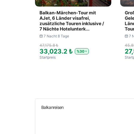
Balkan-Märchen-Tour mit
Gro
AJet, 6 Länder visafrei,
Gele
zusätzliche Touren inklusive /
Länd
7 Nächte Hotelunterk...
Tour
7 Nacht 8 Tage
7 
47,175.8 ₺
45,8
33,023.2 ₺
27,
%30
Startpreis
Start
Balkanreisen