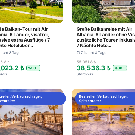
e Balkan-Tour mit Air
Große Balkanreise mit Air
nia, 6 Länder, visafrei,
Albania, 6 Länder ohne Vi
usive extra Ausflüge / 7
zusätzliche Touren inklusi
te Hotelüber...
7 Nächte Hote...
Nacht 8 Tage
7 Nacht 8 Tage
75.8 ₺
55,051.8 ₺
,023.2 ₺
38,536.3 ₺
%30
%30
preis
Startpreis
seller, Verkaufsschlager,
Bestseller, Verkaufsschlager,
zenreiter
Spitzenreiter