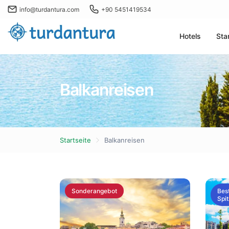
info@turdantura.com
+90 5451419534
Hotels
Sta
Balkanreisen
Startseite
Balkanreisen
Sonderangebot
Best
Spit