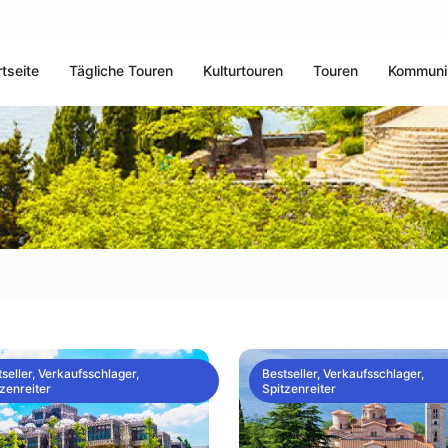
rtseite
Tägliche Touren
Kulturtouren
Touren
Kommuni
seller, Verkaufsschlager,
Bestseller, Verkaufsschlager,
zenreiter
Spitzenreiter