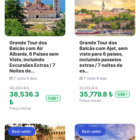
Grande Tour dos
Grande Tour dos
Balcãs com Air
Balcãs com Ajet, sem
Albania, 6 Países sem
visto para 6 países,
Visto, incluindo
incluindo passeios
Excursões Extras / 7
extras / 7 noites de
Noites de...
es...
7 noite 8 dias
7 noite 8 dias
55,051.8 ₺
51,113.8 ₺
38,536.3
35,779.8 ₺
%30
%30
₺
Preço inicial
Preço inicial
Best-seller
Best-seller