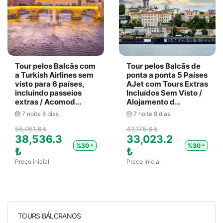
Tour pelos Balcãs com
Tour pelos Balcãs de
a Turkish Airlines sem
ponta a ponta 5 Países
visto para 6 países,
AJet com Tours Extras
incluindo passeios
Incluídos Sem Visto /
extras / Acomod...
Alojamento d...
7 noite 8 dias
7 noite 8 dias
55,051.8 ₺
47,175.8 ₺
38,536.3
33,023.2
%30
%30
₺
₺
Preço inicial
Preço inicial
TOURS BÁLCRANOS