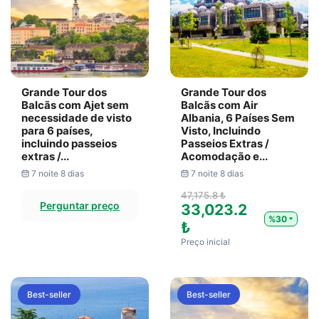
Grande Tour dos
Grande Tour dos
Balcãs com Ajet sem
Balcãs com Air
necessidade de visto
Albania, 6 Países Sem
para 6 países,
Visto, Incluindo
incluindo passeios
Passeios Extras /
extras /...
Acomodação e...
7 noite 8 dias
7 noite 8 dias
47,175.8 ₺
Perguntar preço
33,023.2
%30
₺
Preço inicial
Best-seller
Best-seller