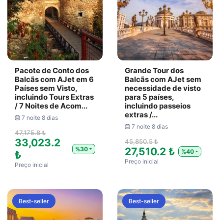
Pacote de Conto dos
Grande Tour dos
Balcãs com AJet em 6
Balcãs com AJet sem
Países sem Visto,
necessidade de visto
incluindo Tours Extras
para 5 países,
/ 7 Noites de Acom...
incluindo passeios
extras /...
7 noite 8 dias
7 noite 8 dias
47,175.8 ₺
33,023.2
45,850.5 ₺
%30
27,510.2 ₺
%40
₺
Preço inicial
Preço inicial
Best-seller
Best-seller