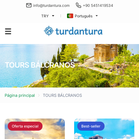
info@turdantura.com
+90 5451419534
TRY
Português
TOURS BÁLCRANOS
Página principal
TOURS BÁLCRANOS
Oferta especial
Best-seller