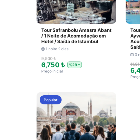
Tour Safranbolu Amasra Abant
Tou
/ 1 Noite de Acomodação em
Ayva
Hotel / Saída de Istambul
Aco
Saíd
1 noite 2 dias
3 n
9,500 ₺
6,750 ₺
11,81
%29
6,
Preço inicial
Preço
Popular