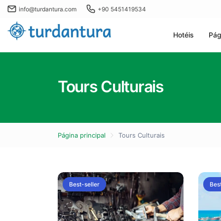
info@turdantura.com
+90 5451419534
Hotéis
Pág
Tours Culturais
Página principal
Tours Culturais
Best-seller
Best