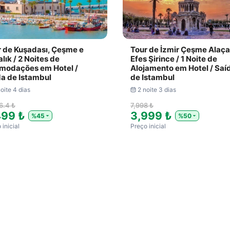
r de Kuşadası, Çeşme e
Tour de İzmir Çeşme Alaça
lık / 2 Noites de
Efes Şirince / 1 Noite de
modações em Hotel /
Alojamento em Hotel / Saí
a de Istambul
de Istambul
oite 4 dias
2 noite 3 dias
6.4 ₺
7,998 ₺
499 ₺
3,999 ₺
%45
%50
 inicial
Preço inicial