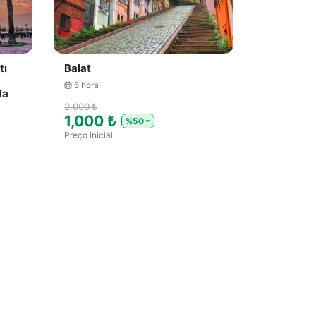
tı
Balat
5 hora
da
2,000 ₺
1,000 ₺
%50
Preço inicial