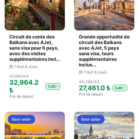
Circuit de conte des
Grande opportunité de
Balkans avec AJet,
circuit des Balkans
sans visa pour 6 pays,
avec AJet, 5 pays
avec des visites
sans visa, tours
supplémentaires incl...
supplémentaires
inclus...
7 Nuit 8 Jours
7 Nuit 8 Jours
47,091.5 ₺
32,964.2
45,768.5 ₺
%30
27,461.0 ₺
%40
₺
Prix ​​de départ
Prix ​​de départ
Best-seller
Best-seller