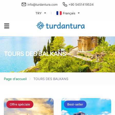
info@turdantura.com
+90 5451419534
TRY
Français
TOURS DES BALKANS
Page d'accueil
TOURS DES BALKANS
Offre spéciale
Best-seller