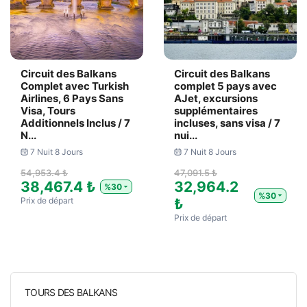
Circuit des Balkans
Circuit des Balkans
Complet avec Turkish
complet 5 pays avec
Airlines, 6 Pays Sans
AJet, excursions
Visa, Tours
supplémentaires
Additionnels Inclus / 7
incluses, sans visa / 7
N...
nui...
7 Nuit 8 Jours
7 Nuit 8 Jours
54,953.4 ₺
47,091.5 ₺
38,467.4 ₺
32,964.2
%30
%30
Prix ​​de départ
₺
Prix ​​de départ
TOURS DES BALKANS