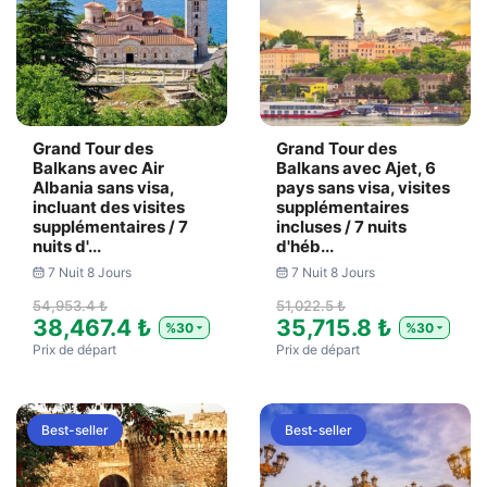
Grand Tour des
Grand Tour des
Balkans avec Air
Balkans avec Ajet, 6
Albania sans visa,
pays sans visa, visites
incluant des visites
supplémentaires
supplémentaires / 7
incluses / 7 nuits
nuits d'...
d'héb...
7 Nuit 8 Jours
7 Nuit 8 Jours
54,953.4 ₺
51,022.5 ₺
38,467.4 ₺
35,715.8 ₺
%30
%30
Prix ​​de départ
Prix ​​de départ
Best-seller
Best-seller