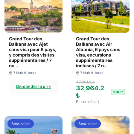
Grand Tour des
Grand Tour des
Balkans avec Ajet
Balkans avec Air
sans visa pour 6 pays,
Albania, 6 pays sans
y compris des visites
visa, excursions
supplémentaires / 7
supplémentaires
nu...
incluses / 7 n...
7 Nuit 8 Jours
7 Nuit 8 Jours
47,091.5 ₺
Demander le prix
32,964.2
%30
₺
Prix ​​de départ
Best-seller
Best-seller