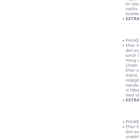
en lok
nattliv
hotellet
EXTRA 
PHUKET
Efter f
den ex
lunch (
Hong o
Under 
Efter e
Island
möjligh
handla 
vi till
med vår
EXTRA 
PHUKET
Efter f
den ext
snabbt 