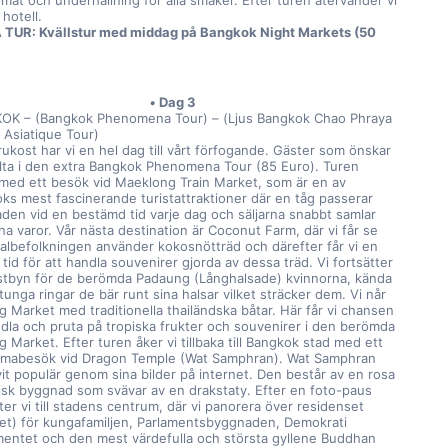
mat och underhållning för alla smaker. Efter turen återvänder vi 
t hotell.
TUR: Kvällstur med middag på Bangkok Night Markets (50 
Dag 3
K – (Bangkok Phenomena Tour) – (Ljus Bangkok Chao Phraya 
& Asiatique Tour)
rukost har vi en hel dag till vårt förfogande. Gäster som önskar 
lta i den extra Bangkok Phenomena Tour (85 Euro). Turen 
 med ett besök vid Maeklong Train Market, som är en av 
ks mest fascinerande turistattraktioner där en tåg passerar 
den vid en bestämd tid varje dag och säljarna snabbt samlar 
na varor. Vår nästa destination är Coconut Farm, där vi får se 
kalbefolkningen använder kokosnötträd och därefter får vi en 
i tid för att handla souvenirer gjorda av dessa träd. Vi fortsätter 
uristbyn för de berömda Padaung (Långhalsade) kvinnorna, kända 
tunga ringar de bär runt sina halsar vilket sträcker dem. Vi når 
g Market med traditionella thailändska båtar. Här får vi chansen 
ndla och pruta på tropiska frukter och souvenirer i den berömda 
g Market. Efter turen åker vi tillbaka till Bangkok stad med ett 
mabesök vid Dragon Temple (Wat Samphran). Wat Samphran 
vit populär genom sina bilder på internet. Den består av en rosa 
risk byggnad som svävar av en drakstaty. Efter en foto-paus 
ter vi till stadens centrum, där vi panorera över residenset 
set) för kungafamiljen, Parlamentsbyggnaden, Demokrati 
ntet och den mest värdefulla och största gyllene Buddhan 