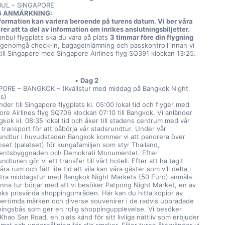
BUL – SINGAPORE
G ANMÄRKNING:
formation kan variera beroende på turens datum. Vi ber våra 
rer att ta del av information om inrikes anslutningsbiljetter.
anbul flygplats ska du vara på plats 
3 timmar före din flygning
t genomgå check-in, bagageinlämning och passkontroll innan vi 
 till Singapore med Singapore Airlines flyg SQ391 klockan 13:25.
Dag 2
ORE – BANGKOK – (Kvällstur med middag på Bangkok Night 
s)
nder till Singapore flygplats kl. 05:00 lokal tid och flyger med 
re Airlines flyg SQ706 klockan 07:10 till Bangkok. Vi anländer 
ngkok kl. 08:35 lokal tid och åker till stadens centrum med vår 
 transport för att påbörja vår stadsrundtur. Under vår 
undtur i huvudstaden Bangkok kommer vi att panorera över 
set (palatset) för kungafamiljen som styr Thailand, 
entsbyggnaden och Demokrati Monumentet. Efter 
ndturen gör vi ett transfer till vårt hotell. Efter att ha tagit 
ra rum och fått lite tid att vila kan våra gäster som vill delta i 
tra middagstur med Bangkok Night Markets (50 Euro) anmäla 
enna tur börjar med att vi besöker Patpong Night Market, en av 
ks prisvärda shoppingområden. Här kan du hitta kopior av 
berömda märken och diverse souvenirer i de radvis uppradade 
jningsbås som ger en rolig shoppingupplevelse. Vi besöker 
hao San Road, en plats känd för sitt livliga nattliv som erbjuder 