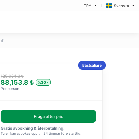
TRY
Svenska
ul"
Bästsäljare
125,934.3 ₺
88,153.8 ₺
%30
Per person
Fråga efter pris
Gratis avbokning & återbetalning.
Turen kan avbokas upp till 24 timmar före starttid.