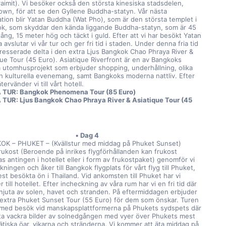
aimit). Vi besöker också den största kinesiska stadsdelen, 
own, för att se den Gyllene Buddha-statyn. Vår nästa 
ation blir Yatan Buddha (Wat Pho), som är den största templet i 
k, som skyddar den kända liggande Buddha-statyn, som är 45 
ång, 15 meter hög och täckt i guld. Efter att vi har besökt Yatan 
avslutar vi vår tur och ger fri tid i staden. Under denna fria tid 
tresserade delta i den extra Ljus Bangkok Chao Phraya River & 
que Tour (45 Euro). Asiatique Riverfront är en av Bangkoks 
a utomhusprojekt som erbjuder shopping, underhållning, olika 
h kulturella evenemang, samt Bangkoks moderna nattliv. Efter 
tervänder vi till vårt hotell.
 TUR: Bangkok Phenomena Tour (85 Euro)
TUR: Ljus Bangkok Chao Phraya River & Asiatique Tour (45 
Dag 4
K – PHUKET – (Kvällstur med middag på Phuket Sunset)
rukost (Beroende på inrikes flygförhållanden kan frukost 
s antingen i hotellet eller i form av frukostpaket) genomför vi 
ningen och åker till Bangkok flygplats för vårt flyg till Phuket, 
st besökta ön i Thailand. Vid ankomsten till Phuket har vi 
r till hotellet. Efter incheckning av våra rum har vi en fri tid där 
 njuta av solen, havet och stranden. På eftermiddagen erbjuder 
 extra Phuket Sunset Tour (55 Euro) för dem som önskar. Turen 
 med besök vid manskapsplattformerna på Phukets sydspets där 
 ta vackra bilder av solnedgången med vyer över Phukets mest 
ätiska öar, vikarna och stränderna. Vi kommer att äta middag på 