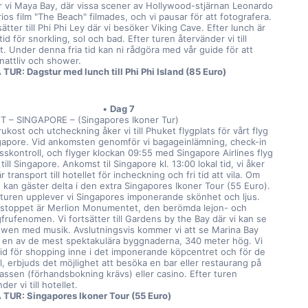
r vi Maya Bay, där vissa scener av Hollywood-stjärnan Leonardo 
ios film "The Beach" filmades, och vi pausar för att fotografera. 
sätter till Phi Phi Ley där vi besöker Viking Cave. Efter lunch är 
 tid för snorkling, sol och bad. Efter turen återvänder vi till 
t. Under denna fria tid kan ni rådgöra med vår guide för att 
 nattliv och shower.
TUR: Dagstur med lunch till Phi Phi Island (85 Euro)
Dag 7
 – SINGAPORE – (Singapores Ikoner Tur)
rukost och utcheckning åker vi till Phuket flygplats för vårt flyg 
ingapore. Vid ankomsten genomför vi bagageinlämning, check-in 
sskontroll, och flyger klockan 09:55 med Singapore Airlines flyg 
ill Singapore. Ankomst til Singapore kl. 13:00 lokal tid, vi åker 
 transport till hotellet för incheckning och fri tid att vila. Om 
 kan gäster delta i den extra Singapores Ikoner Tour (55 Euro). 
turen upplever vi Singapores imponerande skönhet och ljus. 
 stoppet är Merlion Monumentet, den berömda lejon- och 
frufenomen. Vi fortsätter till Gardens by the Bay där vi kan se 
owen med musik. Avslutningsvis kommer vi att se Marina Bay 
 en av de mest spektakulära byggnaderna, 340 meter hög. Vi 
 tid för shopping inne i det imponerande köpcentret och för de 
l, erbjuds det möjlighet att besöka en bar eller restaurang på 
assen (förhandsbokning krävs) eller casino. Efter turen 
der vi till hotellet.
TUR: Singapores Ikoner Tour (55 Euro)