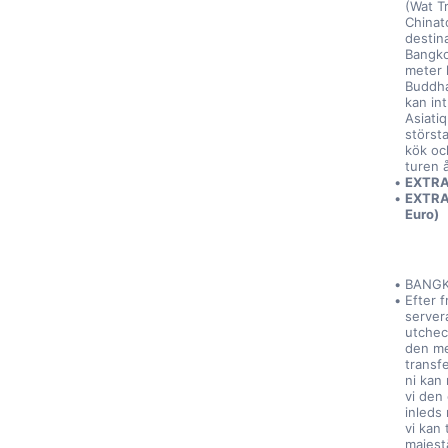
(Wat Tr
Chinat
destin
Bangko
meter l
Buddha 
kan in
Asiati
störst
kök oc
turen å
EXTRA
EXTRA 
Euro)
BANGKO
Efter f
servera
utcheck
den me
transfe
ni kan
vi den
inleds
vi kan
majest