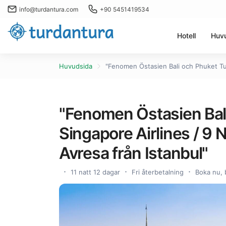
info@turdantura.com
+90 5451419534
Hotell
Huv
Huvudsida
"Fenomen Östasien Bali och Phuket Tur
"Fenomen Östasien Bal
Singapore Airlines / 9 
Avresa från Istanbul"
11 natt 12 dagar
Fri återbetalning
Boka nu, 