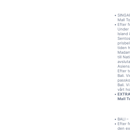
SINGAP
Mall To
Efter f
Under d
Island 
Sentos
prisbe
tiden h
Madame
till Na
avslut
Asiens
Efter t
Bali. V
passkon
Bali. V
vårt ho
EXTRA 
Mall T
BALI – 
Efter f
den ex