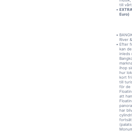
musik, 
till vår
EXTRA 
Euro)
BANGKO
River 
Efter f
kan de
inleds
Bangko
markna
ihop si
hur lo
kort fr
till t
för de 
Floatin
att ha
Floatin
panora
har bli
cylind
fortsät
(palat
Monume