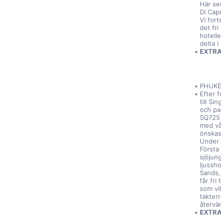
Här se
Di Capr
Vi fort
det fri
hotelle
delta i
EXTRA 
PHUKET
Efter f
till S
och pa
SQ725 t
med vår
önskas
Under 
Första
sjöjung
ljussh
Sands,
får fri
som vil
takterr
återvän
EXTRA 