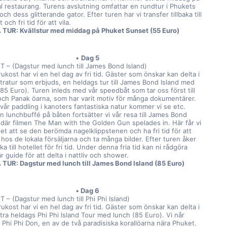
al restaurang. Turens avslutning omfattar en rundtur i Phukets 
 och dess glitterande gator. Efter turen har vi transfer tillbaka till 
 och fri tid för att vila.
TUR: Kvällstur med middag på Phuket Sunset (55 Euro)
Dag 5
 – (Dagstur med lunch till James Bond Island)
rukost har vi en hel dag av fri tid. Gäster som önskar kan delta i 
tratur som erbjuds, en heldags tur till James Bond Island med 
85 Euro). Turen inleds med vår speedbåt som tar oss först till 
ch Panak öarna, som har varit motiv för många dokumentärer. 
vår paddling i kanoters fantastiska natur kommer vi se etc. 
n lunchbuffé på båten fortsätter vi vår resa till James Bond 
, där filmen The Man with the Golden Gun spelades in. Här får vi 
et att se den berömda nagelklippstenen och ha fri tid för att 
hos de lokala försäljarna och ta många bilder. Efter turen åker 
baka till hotellet för fri tid. Under denna fria tid kan ni rådgöra 
 guide för att delta i nattliv och shower.
TUR: Dagstur med lunch till James Bond Island (85 Euro)
Dag 6
 – (Dagstur med lunch till Phi Phi Island)
rukost har vi en hel dag av fri tid. Gäster som önskar kan delta i 
ra heldags Phi Phi Island Tour med lunch (85 Euro). Vi når 
Phi Phi Don, en av de två paradisiska korallöarna nära Phuket. 