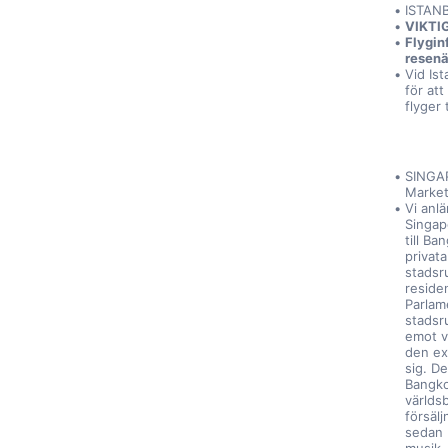
ISTAN
VIKTI
Flygin
resenä
Vid Ist
för at
flyger
SINGAP
Market
Vi anlä
Singapo
till Ba
privata
stadsr
residen
Parlam
stadsru
emot vå
den ex
sig. D
Bangko
världs
försäl
sedan K