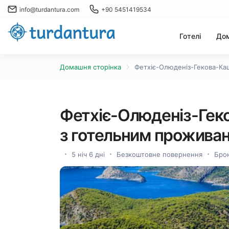
info@turdantura.com
+90 5451419534
Готелі
Дом
Домашня сторінка
Фетхіє-Олюденіз-Гекова-Каш
Фетхіє-Олюденіз-Геко
з готельним проживан
5 ніч 6 дні
Безкоштовне повернення
Брон