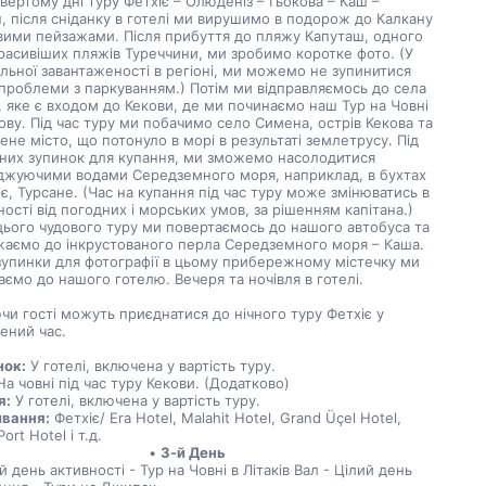
вертому дні туру Фетхіє – Олюденіз – Гьокова – Каш – 
, після сніданку в готелі ми вирушимо в подорож до Калкану 
вими пейзажами. Після прибуття до пляжу Капуташ, одного 
расивіших пляжів Туреччини, ми зробимо коротке фото. (У 
ильної завантаженості в регіоні, ми можемо не зупинитися 
проблеми з паркуванням.) Потім ми відправляємось до села 
, яке є входом до Кекови, де ми починаємо наш Тур на Човні 
ову. Під час туру ми побачимо село Симена, острів Кекова та 
ене місто, що потонуло в морі в результаті землетрусу. Під 
зних зупинок для купання, ми зможемо насолодитися 
джуючими водами Середземного моря, наприклад, в бухтах 
є, Турсане. (Час на купання під час туру може змінюватись в 
ості від погодних і морських умов, за рішенням капітана.) 
цього чудового туру ми повертаємось до нашого автобуса та 
аємо до інкрустованого перла Середземного моря – Каша. 
зупинки для фотографії в цьому прибережному містечку ми 
ємо до нашого готелю. Вечеря та ночівля в готелі.
и гості можуть приєднатися до нічного туру Фетхіє у 
ений час.
нок:
 У готелі, включена у вартість туру.
На човні під час туру Кекови. (Додатково)
я:
 У готелі, включена у вартість туру.
вання:
 Фетхіє/ Era Hotel, Malahit Hotel, Grand Üçel Hotel, 
ort Hotel і т.д.
3-й День
й день активності - Тур на Човні в Літаків Вал - Цілий день 