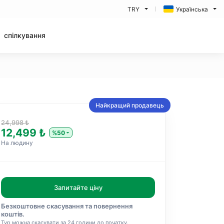
TRY
Українська
спілкування
Найкращий продавець
24,998 ₺
12,499 ₺
%50
На людину
Запитайте ціну
Безкоштовне скасування та повернення
коштів.
Тур можна скасувати за 24 години до початку.