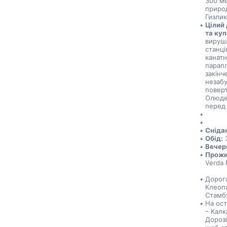
300 ме
природ
Гизлик
Цілий 
та куп
вируш
станці
канатн
парапл
закінч
незабу
поверт
Олюден
перед
Сніда
Обід:
 
Вечер
Прожи
Verda P
Дорога
Клеопа
Стамб
На ост
– Калк
Дорозі