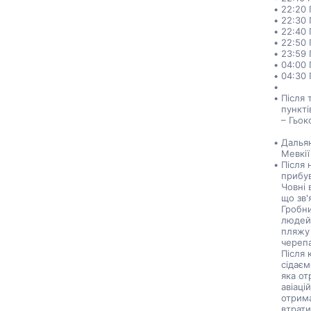
22:20 
22:30 
22:40 
22:50 
23:59 
04:00 
04:30 
Після 
пункті
– Гьок
Дальян
Мевкії
Після 
прибув
Човні 
що зв'
Гробни
людей,
пляжу 
черепа
Після 
сідаєм
яка от
авіаці
отрима
втрати