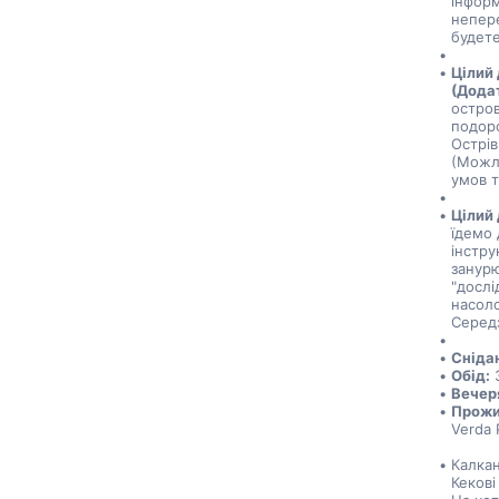
інформ
непере
будете
Цілий 
(Дода
остров
подоро
Острів
(Можли
умов т
Цілий 
їдемо 
інстру
занур
"дослі
насоло
Серед
Сніда
Обід:
 
Вечер
Прожи
Verda P
Калкан
Кекові