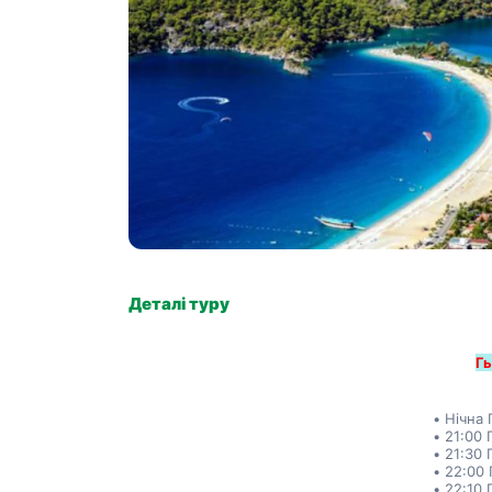
Деталі туру
Гь
Нічна
21:00 
21:30 
22:00 
22:10 