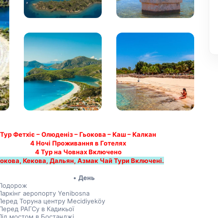
Тур Фетхіє – Олюденіз – Гьокова – Каш – Калкан
4 Ночі Проживання в Готелях
4 Тур на Човнах Включено
окова, Кекова, Дальян, Азмак Чай Тури Включені.
День
 Подорож
Паркінг аеропорту Yenibosna
Перед Торуна центру Mecidiyeköy
Перед РАГСу в Кадикьої
Під мостом в Бостанджі