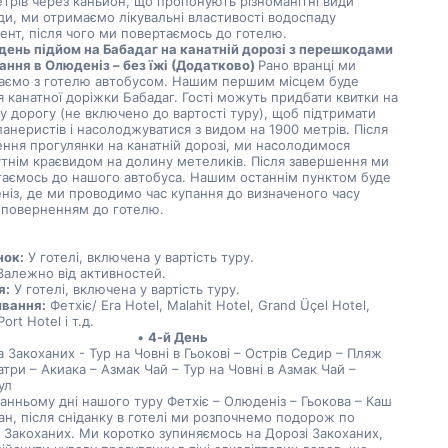
трів через каньйон, що пропонують різноманітні види 
и, ми отримаємо лікувальні властивості водоспаду 
ент, після чого ми повертаємось до готелю.
день підйом на Бабадаг на канатній дорозі з перешкодами 
ання в Олюденіз – без їжі (Додатково) 
Рано вранці ми 
аємо з готелю автобусом. Нашим першим місцем буде 
я канатної доріжки Бабадаг. Гості можуть придбати квитки на 
у дорогу (не включено до вартості туру), щоб підтримати 
анеристів і насолоджуватися з видом на 1900 метрів. Після 
ення прогулянки на канатній дорозі, ми насолодимося 
тнім краєвидом на долину метеликів. Після завершення ми 
аємось до нашого автобуса. Нашим останнім пунктом буде 
із, де ми проводимо час купання до визначеного часу 
 поверненням до готелю.
нок:
 У готелі, включена у вартість туру.
Залежно від активностей.
я:
 У готелі, включена у вартість туру.
вання:
 Фетхіє/ Era Hotel, Malahit Hotel, Grand Üçel Hotel, 
ort Hotel і т.д.
4-й День
 Закоханих - Тур на Човні в Гьокові – Острів Седир – Пляж 
три – Акиака – Азмак Чай – Тур на Човні в Азмак Чай – 
ул
анньому дні нашого туру Фетхіє – Олюденіз – Гьокова – Каш 
ан, після сніданку в готелі ми розпочнемо подорож по 
 Закоханих. Ми коротко зупиняємось на Дорозі Закоханих, 