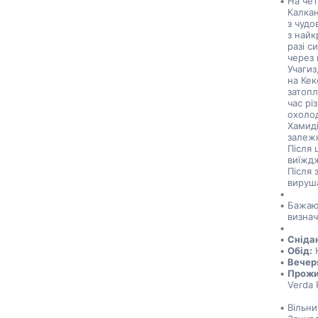
На чет
Калкан
з чудо
з найк
разі с
через 
Учагиз
на Кек
затопл
час рі
охоло
Хамиді
залежн
Після 
виїждж
Після 
вируша
Бажаюч
визнач
Сніда
Обід:
 
Вечер
Прожи
Verda P
Вільни