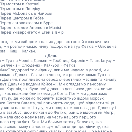
Під мостом в Карталі
Під мостом в Пендіку
Перед McDonald’s в Чайрові
Перед центром в Гебзе
Перед автовокзалом в Бурсі
Перед готелем Anemon в Манісі
Перед Університетом Егей в Ізмірі
того, як ми заберемо наших дорогих гостей з зазначених 
в, ми розпочинаємо нічну подорож на тур Фетхіє – Олюденіз 
ова – Каш – Калкан.
День
 – Тур на Човні в Дальяні – Гробниці Королів – Пляж Ізтузу – 
 Белчекіз – Олюденіз - Каякьой - Фетхіє
нічної подорожі та сніданку, який ми надамо в дорозі, ми 
аємо в Дальян. Сівши на човен, ми розпочинаємо Тур на 
в Дальяні, пропливаючи серед очеретяних масивів та каналу, 
язує Дальян з водами Койсежі. Ми оглядаємо панораму 
ць Королів, які були побудовані в давні часи для важливих 
 яких вважали близькими до богів. Потім ми досягаємо 
Ізтузу, де можемо побачити всесвітньо відомі морські 
хи Caretta Caretta, які приходять сюди, щоб відкласти яйця. 
купання на пляжі Ізтузу, ми повертаємося назад до Дальяну і 
о в автобус, щоб поїхати до Фетхіє, раніше відомої як Мегрі, 
римала свою нову назву на честь нашого першого 
йного героя Феті Бея. Ми бачимо затоку Белчекіз, яка 
ла свою назву на честь сумної легенди про дівчину, яка 
ла коханого в бурхливих хвилях і, розуміючи, що не може 