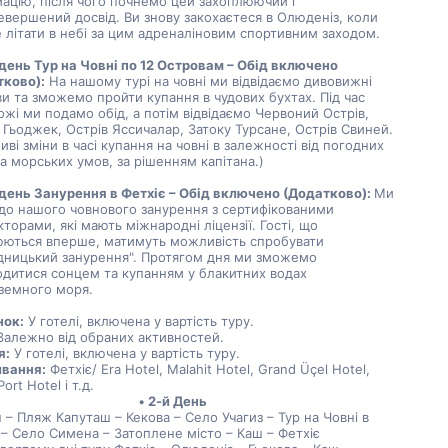
ацію, після чого почнемо цей захоплюючий і 
вершений досвід. Ви знову закохаєтеся в Олюденіз, коли 
 літати в небі за цим адреналіновим спортивним заходом.
день Тур на Човні по 12 Островам – Обід включено 
тково):
 На нашому турі на човні ми відвідаємо дивовижні 
и та зможемо пройти купання в чудових бухтах. Під час 
жі ми подамо обід, а потім відвідаємо Червоний Острів, 
 Гьоджек, Острів Яссичалар, Затоку Турсане, Острів Свиней. 
ві зміни в часі купання на човні в залежності від погодних 
а морських умов, за рішенням капітана.)
день Занурення в Фетхіє – Обід включено (Додатково): 
Ми 
до нашого човнового занурення з сертифікованими 
кторами, які мають міжнародні ліцензії. Гості, що 
юються вперше, матимуть можливість спробувати 
дницький занурення". Протягом дня ми зможемо 
дитися сонцем та купанням у блакитних водах 
земного моря.
нок:
 У готелі, включена у вартість туру.
Залежно від обраних активностей.
я:
 У готелі, включена у вартість туру.
вання:
 Фетхіє/ Era Hotel, Malahit Hotel, Grand Üçel Hotel, 
ort Hotel і т.д.
2-й День
 – Пляж Капуташ – Кекова – Село Учагиз – Тур на Човні в 
 – Село Симена – Затоплене місто – Каш – Фетхіє