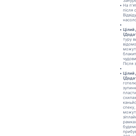
Зануре
На п'я
після 
Відвід
насол
Цілий 
(Додат
туру в
відомо
можуть
блакит
чудови
Після 
Цілий
(Додат
готелю
зупинк
пласти
схилах
каньйо
спеку,
можуть
зіплай
рамках
будемо
прибув