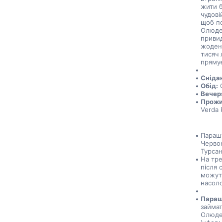
жити б
чудові
щоб по
Олюден
привид
жоден 
тисяч 
прямує
Снідан
Обід:
 
Вечер
Прожи
Verda P
Парашу
Червон
Турсан
На тре
після 
можуть
насол
Параш
займа
Олюден