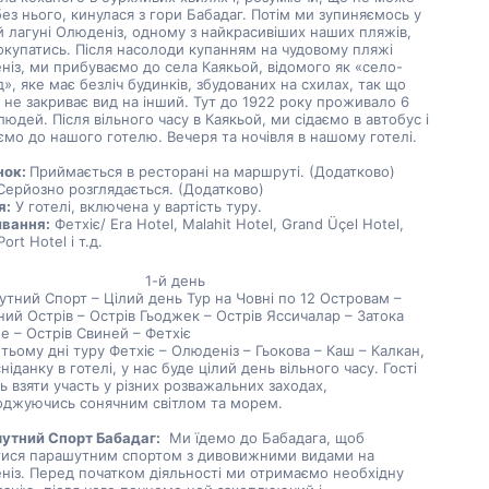
ез нього, кинулася з гори Бабадаг. Потім ми зупиняємось у 
й лагуні Олюденіз, одному з найкрасивіших наших пляжів, 
купатись. Після насолоди купанням на чудовому пляжі 
із, ми прибуваємо до села Каякьой, відомого як «село-
», яке має безліч будинків, збудованих на схилах, так що 
не закриває вид на інший. Тут до 1922 року проживало 6 
людей. Після вільного часу в Каякьой, ми сідаємо в автобус і 
мо до нашого готелю. Вечеря та ночівля в нашому готелі.
ок: 
Приймається в ресторані на маршруті. (Додатково)
Серйозно розглядається. (Додатково)
я:
 У готелі, включена у вартість туру.
вання:
 Фетхіє/ Era Hotel, Malahit Hotel, Grand Üçel Hotel, 
ort Hotel і т.д.
1-й день
тний Спорт – Цілий день Тур на Човні по 12 Островам – 
ий Острів – Острів Гьоджек – Острів Яссичалар – Затока 
е – Острів Свиней – Фетхіє
тьому дні туру Фетхіє – Олюденіз – Гьокова – Каш – Калкан, 
сніданку в готелі, у нас буде цілий день вільного часу. Гості 
 взяти участь у різних розважальних заходах, 
оджуючись сонячним світлом та морем.
утний Спорт Бабадаг:
  Ми їдемо до Бабадага, щоб 
тися парашутним спортом з дивовижними видами на 
із. Перед початком діяльності ми отримаємо необхідну 