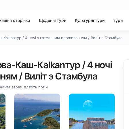
ашня сторінка
Щоденні тури
Культурні тури
тури
-Кalkanтур / 4 ночі з готельним проживанням / Виліт з Стамбула
ва-Каш-Кalkanтур / 4 ночі
ням / Виліт з Стамбула
юйте зараз, платіть потім